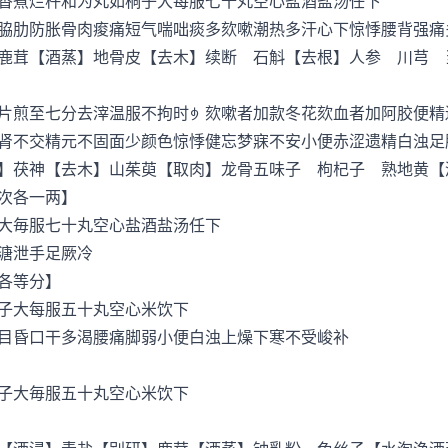
煮烂杵和为丸如桐子大每服七十丸空心盐酒盐汤任下
肋防胀骨肉痠痛短气喘咄痰多欬嗽潮热多汗心下惊悸腰背强痛
茸【酒蒸】地骨皮【去木】续断 石斛【去根】人参 川芎 
煎至七分去滓温服不拘时欬嗽者加款冬花欬血者加阿胶便精
不交精元不固面少颜色惊悸健忘梦寐不安小便赤涩遗精白浊足
茯神【去木】山茱萸【取肉】龙骨五味子 枸杞子 熟地黄【
次各一两】
毎服七十丸空心盐酒盐汤任下
溏泄手足厥冷
各等分】
大每服五十丸空心米饮下
昏口干多渴腰痛脚弱小便白浊上燥下寒不受峻补
大毎服五十丸空心米饮下