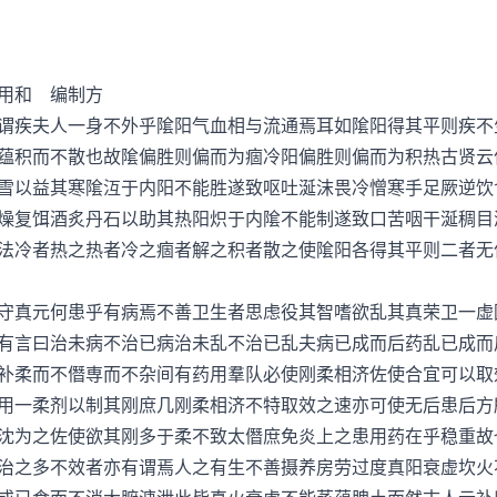
 编制方
疾夫人一身不外乎隂阳气血相与流通焉耳如隂阳得其平则疾不
蕴积而不散也故隂偏胜则偏而为痼冷阳偏胜则偏而为积热古贤云
雪以益其寒隂沍于内阳不能胜遂致呕吐涎沫畏冷憎寒手足厥逆饮
燥复饵酒炙丹石以助其热阳炽于内隂不能制遂致口苦咽干涎稠目
法冷者热之热者冷之痼者解之积者散之使隂阳各得其平则二者无
真元何患乎有病焉不善卫生者思虑役其智嗜欲乱其真荣卫一虚
有言曰治未病不治已病治未乱不治已乱夫病已成而后药乱已成而
补柔而不僭専而不杂间有药用羣队必使刚柔相济佐使合宜可以取
用一柔剂以制其刚庶几刚柔相济不特取效之速亦可使无后患后方
沈为之佐使欲其刚多于柔不致太僭庶免炎上之患用药在乎稳重故
之多不效者亦有谓焉人之有生不善摄养房劳过度真阳衰虚坎火