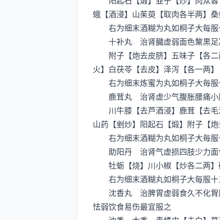
阳起石【煅】韭子【炒】肉苁蓉【
蛾【酒浸】山茱萸【取肉各半两】桑
右为细末酒糊为丸如桐子大每服
十补丸 治肾臓虚弱面色黧黒足冷
附子【炮去皮脐】五味子【各二两
火】白茯苓【去皮】泽泻【各一两】
右为细末炼蜜为丸如桐子大毎服
鹿茸丸 治肾虚少气腹胀腰痛小腹
川牛膝【去芦酒浸】鹿茸【去毛酒
山药【剉炒】阳起石【煅】附子【炮
右为细末酒糊为丸如桐子大毎服
助阳丹 治肾气虚损四肢少力面
牡蛎【烧】川小椒【炒各二两】
右为细末酒糊丸如桐子大每服十五
沈香丸 治脾胃虚弱食久不化胷膈
怯弱饮食易伤最宜服之