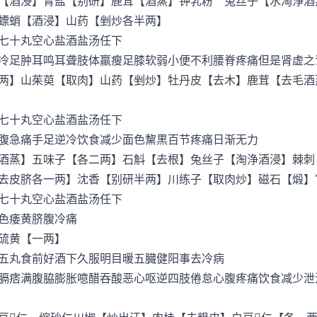
酒浸】青盐【别研】鹿茸【酒蒸】钟乳粉 兔丝子【水淘浄酒
螵蛸【酒浸】山药【剉炒各半两】
七十丸空心盐酒盐汤任下
足肿耳鸣耳聋肢体羸瘦足膝软弱小便不利腰脊疼痛但是肾虚之
】山茱萸【取肉】山药【剉炒】牡丹皮【去木】鹿茸【去毛酒
七十丸空心盐酒盐汤任下
急痛手足逆冷饮食减少面色黧黒百节疼痛日渐无力
蒸】五味子【各二两】石斛【去根】兔丝子【淘浄酒浸】棘刺
去皮脐各一两】沈香【别研半两】川练子【取肉炒】磁石【煅】
七十丸空心盐酒盐汤任下
色痿黄脐腹冷痛
硫黄【一两】
丸食前好酒下久服明目暖五臓健阳事去冷病
痞满腹脇膨胀噫醋吞酸恶心呕逆四肢倦怠心腹疼痛饮食减少泄