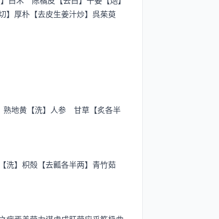
】白术 陈橘皮【去白】干姜【炮】
切】厚朴【去皮生姜汁炒】呉茱萸
】熟地黄【洗】人参 甘草【炙各半
【洗】枳殻【去瓤各半两】青竹茹