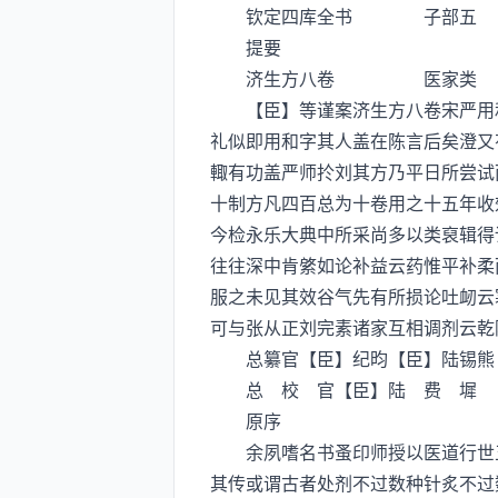
钦定四库全书 子部五
提要
济生方八卷 医家类
【臣】等谨案济生方八卷宋严用和
礼似即用和字其人盖在陈言后矣澄又
輙有功盖严师扵刘其方乃平日所尝试
十制方凡四百总为十卷用之十五年收
今检永乐大典中所采尚多以类裒辑得
往往深中肯綮如论补益云药惟平补柔
服之未见其效谷气先有所损论吐衂云
可与张从正刘完素诸家互相调剂云乾
总纂官【臣】纪昀【臣】陆锡熊
总 校 官【臣】陆 费 墀
原序
余夙嗜名书蚤印师授以医道行世五
其传或谓古者处剂不过数种针炙不过