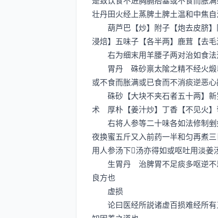
是致饮食不进胸膈痞塞或不食而胀满
壮丹田火经上蒸脾土脾土温和中焦自
葫芦巴【炒】附子【炮去皮脐】阳
浸焙】五味子【各半两】鹿茸【去毛
右为细末用羊腰子两对治如食法葱
胃丹 硃砂禀太隂之精不经火煅以
或不食而胀满或已食而不消痰逆恶心
硃砂【大块不夹石者五十两】新罗
术 厚朴【姜汁炒】丁香【不见火】
右将人参等二十味各如法修制剉如
夜换蜜五斤又入前药一半和匀再煮三
用人参汤下汤亦得如或呕吐用淡姜
生胃丹 治脾胃不足痰多呕逆不思
良方也
虚损
论曰医经所説诸虚百损难经所有五