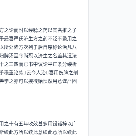
方之论而附以经騐之药以其名推之子
予最喜严氏济生方之药不泛不繁用之
以所处诸方次列于后自序称论治凡八
归脾汤至今尚冠以济生之名盖其遗法
十之三四而已书中议论平正条分缕析
乎穏重论欬云今人治喜用伤脾之剂
善学之亦可以摸棱贻悮然用意谨严固
用之十有五年收效甚多用锓诸梓以广
断续此方所以续此意续此意所以续此