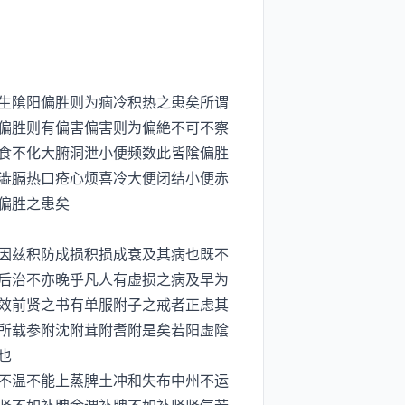
生隂阳偏胜则为痼冷积热之患矣所谓
偏胜则有偏害偏害则为偏絶不可不察
食不化大腑洞泄小便频数此皆隂偏胜
澁膈热口疮心烦喜冷大便闭结小便赤
偏胜之患矣
因兹积防成损积损成衰及其病也既不
后治不亦晚乎凡人有虚损之病及早为
效前贤之书有单服附子之戒者正虑其
所载参附沈附茸附耆附是矣若阳虚隂
也
不温不能上蒸脾土冲和失布中州不运