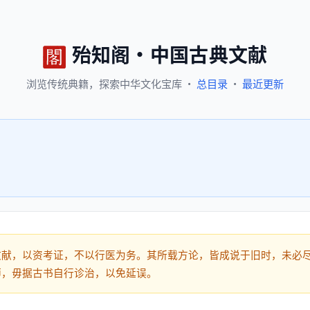
殆知阁
·
中国古典文献
浏览
传统典籍，
探索
中华文化宝库
·
总目录
·
最近更新
文献，以资考证，不以行医为务。其所载方论，皆成说于旧时，未必
师，毋据古书自行诊治，以免延误。