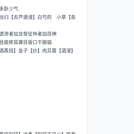
多卧少气
当归【去芦酒浸】白芍药 小草【各
遗泄者加龙骨怔忡者加茯神
胫痠疼耳聋目昏口干脚弱
酒蒸焙】韭子【炒】肉苁蓉【酒浸】