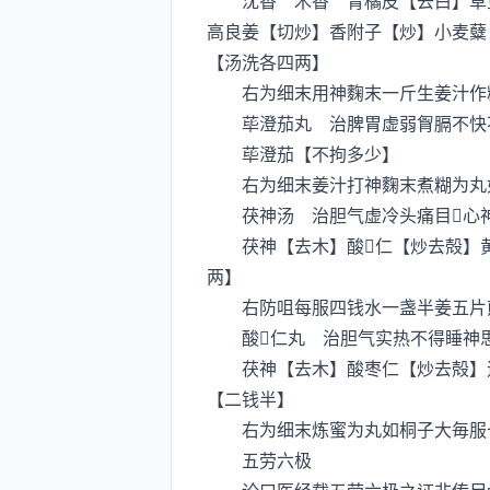
沈香 木香 青橘皮【去白】草豆
高良姜【切炒】香附子【炒】小麦糵
【汤洗各四两】
右为细末用神麴末一斤生姜汁作糊
荜澄茄丸 治脾胃虚弱胷膈不快
荜澄茄【不拘多少】
右为细末姜汁打神麴末煮糊为丸如
茯神汤 治胆气虚冷头痛目心神
茯神【去木】酸仁【炒去殻】黄
两】
右防咀每服四钱水一盏半姜五片煎
酸仁丸 治胆气实热不得睡神
茯神【去木】酸枣仁【炒去殻】逺
【二钱半】
右为细末炼蜜为丸如桐子大毎服
五劳六极