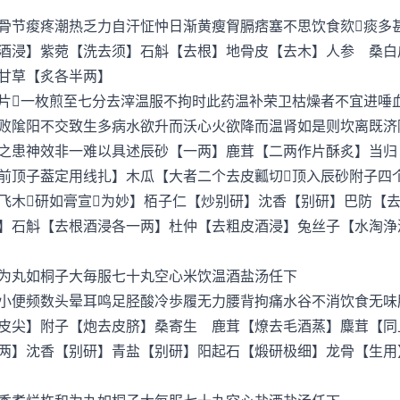
节痠疼潮热乏力自汗怔忡日渐黄瘦胷膈痞塞不思饮食欬痰多
浸】紫菀【洗去须】石斛【去根】地骨皮【去木】人参 桑白
甘草【炙各半两】
一枚煎至七分去滓温服不拘时此药温补荣卫枯燥者不宜进唾
隂阳不交致生多病水欲升而沃心火欲降而温肾如是则坎离既济
之患神效非一难以具述辰砂【一两】鹿茸【二两作片酥炙】当归
前顶子葢定用线扎】木瓜【大者二个去皮瓤切顶入辰砂附子四
飞木研如膏宣为妙】栢子仁【炒别研】沈香【别研】巴防【
】石斛【去根酒浸各一两】杜仲【去粗皮酒浸】兔丝子【水淘浄
丸如桐子大毎服七十丸空心米饮温酒盐汤任下
便频数头晕耳鸣足胫酸冷歩履无力腰背拘痛水谷不消饮食无味
尖】附子【炮去皮脐】桑寄生 鹿茸【燎去毛酒蒸】麋茸【同
两】沈香【别研】青盐【别研】阳起石【煅研极细】龙骨【生用