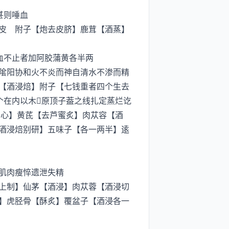
甚则唾血
皮 附子【炮去皮脐】鹿茸【酒蒸】
血不止者加阿胶蒲黄各半两
隂阳协和火不炎而神自清水不渗而精
【酒浸焙】附子【七钱重者四个生去
个在内以木原顶子葢之线扎定蒸烂讫
去心】黄茋【去芦蜜炙】肉苁容【酒
酒浸焙别研】五味子【各一两半】逺
肌肉瘦悴遗泄失精
上制】仙茅【酒浸】肉苁蓉【酒浸切
】虎胫骨【酥炙】覆盆子【酒浸各一