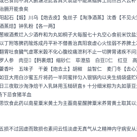
或已食而不消大腑溏泄此皆真火衰虚不能蒸蕴脾土而然古人云补
治膈开能食矣
起石【煅】川乌【炮去皮】兔丝子【淘浄酒蒸】沈香【不见火
酒蒸焙】钟乳粉【各一两】
椒酒煮烂入少酒杵和为丸如桐子大每服七十丸空心食前米饮盐
丁附等脾药隂炼成丹平补不僣善治真阳衰虚心火怯弱不养脾土
翻胃吐食臓气虚寒米糓不化心腹绞痛泄利不止一切脾胃诸疾不问
人参 肉豆【麪裹煨】缩砂仁 荜澄茄 白豆仁 红豆 高
藿香叶 五味子 干姜【炮去土】胡椒 益智仁 麦门冬【去心
豆大用白沙蜜五斤将药一半同蜜拌匀入银锅内以夹生绢袋盛贮
日三夜取沙淘浄焙干入乳鉢用玉槌研直十分细米粽为丸如菉豆
汤下忌食猪羊血
饮食此药以南星粟米黄土为主葢南星醒脾粟米养胃黄土取其以
损不过因虚而致损也素问云恬淡虚无真气从之精神内守病安从