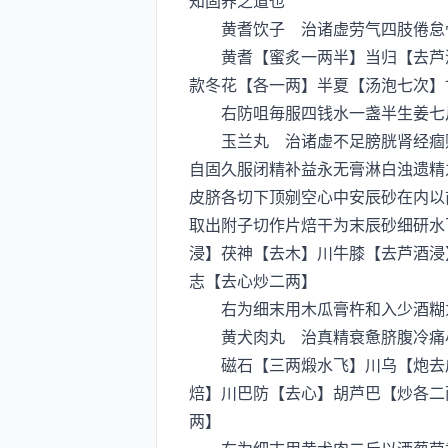
知固养之道也
黄耆饮子 治诸虚劳气四肢倦怠骨
黄耆【蜜炙一两半】当归【去芦酒
款冬花【各一两】半夏【汤泡七次】
右防咀毎服四钱水一盏半生姜七片
玉兰丸 治诸虚不足膀胱肾经痼败
自固久服闭精补益永无膏淋白浊遗精
皮脐各切下顶剜空心中安辰砂在内以
取出附子切作片焙干为末辰砂细研水
浸】茯神【去木】川牛膝【去芦酒浸
志【去心炒二两】
右为细末用木瓜膏杵和入少酒糊为
黄犬肉丸 治真精衰惫脐腹冷痛小
磁石【三两煅水飞】川乌【炮去皮
焙】川巴防【去心】胡芦巴【炒各二
两】