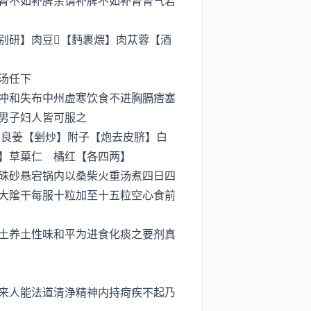
肾不如补脾余谓补脾不如补肾肾气若
别研】肉豆【麪裹煨】肉苁蓉【酒
汤任下
冲和失布中州虚寒饮食不进胸膈痞塞
男子妇人皆可服之
良姜【剉炒】附子【炮去皮脐】白
】草菓仁 橘红【各四两】
硃砂悬宕锅内以桑柴火重汤煮四日四
大隂干每服十粒加至十五粒空心食前
土养土性味和平为进食化痰之要剂真
来人能法道清浄精神内持疴疾不起乃