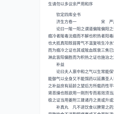
生请勿以多议余严用和序
钦定四库全书
济生方卷一 宋 严用和
论曰一隂一阳之谓道偏隂偏阳之谓
痼冷者隂毒沈痼而不解也积热者阳毒
也大扺真阳既弱胃气不温复啖生冷氷
而为痼冷之证也其或隂血既衰三焦已
淋此皆阳偏胜而为积热之证也施治之
补益
论曰夫人禀中和之气以生常能保守
能御气以全身又不能饵药以延夀圣人
之补益庶有延龄之望后方所载药性平
肾恶燥也既欲用一刚剂专而易效须当
极之证当用姜附三建诸丹之类或升或
补真丸 凡不进饮食以脾胃之药治