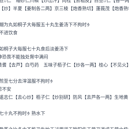
仁 缩砂仁川椒【炒出汗】肉桂【去粗皮】白豆仁【各一两
【炒】半夏【姜制各二两】京三棱【炮香熟切】蓬莪茂【炮香熟
为丸如桐子大毎服五十丸生姜汤下不拘时
不进饮食
桐子大每服七十丸食后淡姜汤下
恐畏不能独处胷中满闷
耆【去芦】白芍药 五味子栢子仁【炒各一两】桂心【不见火
至七分去滓温服不拘时
思不安
志仁【去心炒】栢子仁【炒别研】防风【去芦各一两】生地黄
七十丸不拘时熟水下