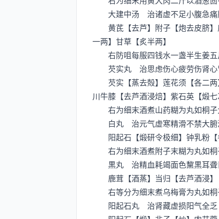
右为细末用黄犬肉二斤以酒葱茴香
大建中汤 治诸虚不足小腹急痛脇
黄茋【去芦】附子【炮去皮脐】鹿
一两】甘草【炙半两】
右防咀每服四钱水一盏半生姜五片
芡实丸 治思虑伤心疲劳伤肾心肾
芡实【蒸去殻】莲花须【各二两】
川牛膝【去芦酒浸焙】紫石英【煅七
右为细末酒煮山药糊为丸如桐子大
白丸 治元气虚寒精滑不禁大腑
阳起石【煅研令极细】钟乳粉【
右为细末酒煮附子末糊为丸如桐子
黒丸 治精血耗竭面色黧黒耳聋目
鹿茸【酒蒸】当归【去芦酒浸】
右等分为细末煮乌梅膏为丸如桐子
阳起石丸 治肾藏虚损阳气全乏