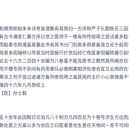
撰用和始末未详考吴澄集有易简归一方序称严子礼剽陈氏三因
有古今通变仁夀方序曰世之医师不一惟有所传授得之尝试者多騐
而騐者也则澄盖甚重此书矣其书分门别类条例甚备皆立论于前而
效甚多因锓梓以传是当时尝板行扵世后经亡佚医家但辗转援引如
论五十六方二百四十余厘为八卷虽不能及原书之数然其所阙亦仅
而不僣专而不杂间有药用羣队必使刚柔相济佐使合宜又云用药在
寒凉之剂不宜过进诸方备列参而用之盖其用药主扵小心畏慎虽不
隆四十六年九月恭校上
【臣】孙士毅
十余年此因暇日论治凡八十制方凡四百总为十卷号济生方出而
数处君之方奚以多为余应之曰医者意也生意在天地间一息不可间