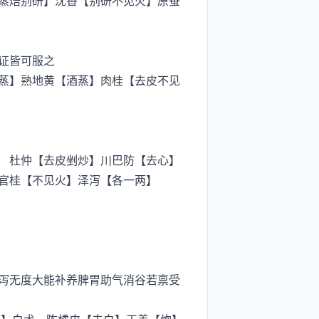
蒸焙别研】沈香【别研不见火】原蚕
证皆可服之
蒸】熟地黄【酒蒸】肉桂【去皮不见
 杜仲【去皮剉炒】川巴防【去心】
官桂【不见火】泽泻【各一两】
泻无度大能补养脾胃助气消谷若禀受