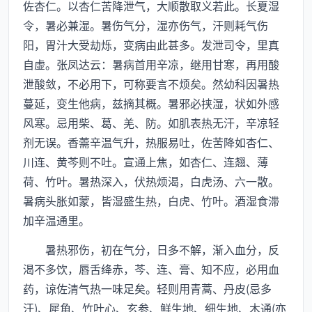
佐杏仁。以杏仁苦降泄气，大顺散取义若此。长夏湿
令，暑必兼湿。暑伤气分，湿亦伤气，汗则耗气伤
阳，胃汁大受劫烁，变病由此甚多。发泄司令，里真
自虚。张凤达云：暑病首用辛凉，继用甘寒，再用酸
泄酸敛，不必用下，可称要言不烦矣。然幼科因暑热
蔓延，变生他病，兹摘其概。暑邪必挟湿，状如外感
风寒。忌用柴、葛、羌、防。如肌表热无汗，辛凉轻
剂无误。香薷辛温气升，热服易吐，佐苦降如杏仁、
川连、黄芩则不吐。宣通上焦，如杏仁、连翘、薄
荷、竹叶。暑热深入，伏热烦渴，白虎汤、六一散。
暑病头胀如蒙，皆湿盛生热，白虎、竹叶。酒湿食滞
加辛温通里。
暑热邪伤，初在气分，日多不解，渐入血分，反
渴不多饮，唇舌绛赤，芩、连、膏、知不应，必用血
药，谅佐清气热一味足矣。轻则用青蒿、丹皮(忌多
汗)、犀角、竹叶心、玄参、鲜生地、细生地、木通(亦