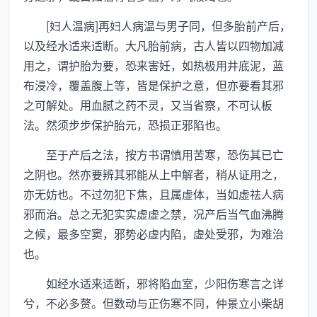
[妇人温病]再妇人病温与男子同，但多胎前产后，
以及经水适来适断。大凡胎前病，古人皆以四物加减
用之，谓护胎为要，恐来害妊，如热极用井底泥，蓝
布浸冷，覆盖腹上等，皆是保护之意，但亦要看其邪
之可解处。用血腻之药不灵，又当省察，不可认板
法。然须步步保护胎元，恐损正邪陷也。
至于产后之法，按方书谓慎用苦寒，恐伤其已亡
之阴也。然亦要辨其邪能从上中解者，稍从证用之，
亦无妨也。不过勿犯下焦，且属虚体，当如虚祛人病
邪而治。总之无犯实实虚虚之禁，况产后当气血沸腾
之候，最多空窦，邪势必虚内陷，虚处受邪，为难治
也。
如经水适来适断，邪将陷血室，少阳伤寒言之详
兮，不必多赘。但数动与正伤寒不同，仲景立小柴胡