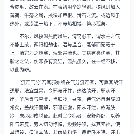
合皮毛，故云在表。在表初用辛凉轻剂。挟风则加入
薄荷、牛蒡之属，挟湿加芦根、滑石之流。或透风于
热外，或渗湿于热下，不与热相搏，势必孤矣。
不尔，风挟温热而燥生，清窍必干，谓水主之气
不能上荣，两阳相劫也。湿与温合，蒸郁而蒙蔽于
上，清窍为之壅塞，浊邪害清也。其病有类伤寒，其
验之之法，伤寒多有变证，温热虽久，在一经不移，
以此为辨。
[流连气分]若其邪始终在气分流连者，可冀其战汗
透邪，法宜益胃，令邪与汗并，热达腠开，邪从汗
出。解后胃气空虚，当肤冷一昼夜，待气还自温暖如
常矣，盖战汗而解，邪退正虚，阳从汗泄，故渐肤
冷，未必即成脱证。此时宜令病者，安舒静卧，以养
阳气来复，旁人切勿惊惶，频频呼唤，扰其元神，使
其烦躁，但诊其脉，若虚软和缓，虽倦卧不语，汗出