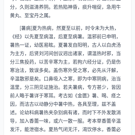
分，久则滋清养阴。若热陷神昏，痰升喘促，急用牛
黄丸、至宝丹之属。
[暑病]夏为热病，然夏至以前，时令未为大热，
《经》以先夏至病温，后夏至病暑。温邪前已申明，
暑热一证，幼医易眩。夏暑发自阳明，古人以白虎汤
为主方，后贤刘河间创议迥出诸家，谓温热时邪，当
分三焦投药，以苦辛寒为主，若拘六经分证，仍是伤
寒治法，致误多矣。盖伤寒外受之寒，必先从汗解，
辛温散邪是矣。口鼻吸入之寒，即为中寒阴病，治当
温里，分三阴见证施治。若夫暑病，专方甚少，皆因
前人略于暑详于寒耳。考古如《金匮》暑、暍、痉之
因，而洁古以动静分中暑中热，各具至理，兹不盖
述。论幼科病暑热夹杂别病有诸，而时下不外发散消
导，加入香薷一味，或六一散一服。考本草香薷辛温
发汗，能泄宿水。夏热气闭无汗，渴饮停水，香薷必