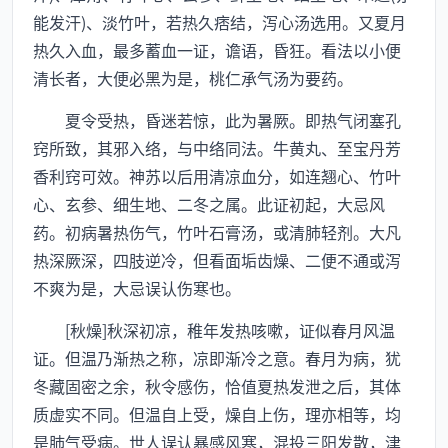
能发汗)、淡竹叶，若热久痞结，泻心汤选用。又夏月
热久入血，最多蓄血一证，谵语，昏狂。看法以小便
清长者，大便必黑为是，桃仁承气汤为要药。
夏令受热，昏迷若惊，此为暑厥。即热气闭塞孔
窍所致，其邪入络，与中络同法。牛黄丸、至宝丹芳
香利窍可效。神苏以后用清凉血分，如连翘心、竹叶
心、玄参、细生地、二冬之属。此证初起，大忌风
药。初病暑热伤气，竹叶石膏汤，或清肺轻剂。大凡
热深厥深，四肢逆冷，但看面垢齿燥、二便不通或泻
不爽为是，大忌误认伤寒也。
[秋燥]秋深初凉，稚年发热咳嗽，证似春月风温
证。但温乃渐热之称，凉即渐冷之意。春月为病，犹
冬藏固密之余，秋令感伤，恰值夏热发泄之后，其体
质虚实不同。但温自上受，燥自上伤，理亦相等，均
是肺气受病。世人误认暴感风寒，混投三阳发散，津