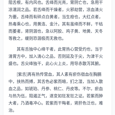
阻舌根，有内风也。舌绛而光亮，胃阴亡也，急用干
凉濡润之品。若舌绛而干燥者，火邪劫营，凉血清火
为要。舌绛而有碎点白黄者，当生疳也，大红点者，
热毒乘心也，用黄连、金汁。其有虽绛而不鲜，干枯
而萎者，肾阴涸也，急以阿胶、鸡子黄、地黄、天冬
等救之，缓则恐涸极而无救也。
其有舌独中心绛干者，此胃热心营受灼也，当于
清胃方中，加入清心之品，否则延及于尖，为津干火
盛也。舌尖绛独干，此心火上炎，用导赤散泻其腑。
[紫舌]再有热传营血，其人素有瘀伤宿血在胸膈
中，挟热而搏，其舌色必紫而暗，扪之湿，当加入散
血之品，如琥珀、丹参、桃仁、丹皮等。不尔，瘀血
与热为伍，阻遏正气，遂变如狂发狂之证。若紫而肿
大者，乃酒毒冲心。若紫而干晦者，肾肝色泛也，难
治。