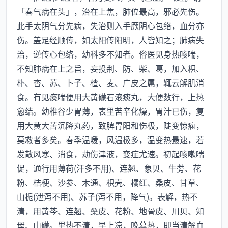
「春气病在头」，治在上焦，肺位最高，邪必先伤。
此手太阴气分先病，失治则入手厥阴心包络，血分亦
伤。盖足经顺传，如太阳传阳明，人皆知之；肺病失
治，逆传心包络，幼科多不知者。俗医见身热咳喘，
不知肺病在上之旨，妄投荆、防、柴、葛，加入枳、
朴、杏、苏、卜子、楂、麦、广皮之属，辄云解肌消
食。有见痰喘便用大黄礞石滚痰丸，大便数行，上热
愈结。幼稚谷少胃薄，表里苦辛化燥，胃汁已伤，复
用大黄大苦沉降丸药，致脾胃阳和伤极，陡变惊痫，
莫救者多矣。春季温暖，风温极多，温变热最速，若
发散风寒、消食，劫伤津液，变症尤速。初起咳嗽喘
促，通行用薄荷(汗多不用)、连翘、象贝、牛蒡、花
粉、桔梗、沙参、木通、枳壳、橘红、桑皮、甘草、
山栀(泄泻不用)、苏子(泻不用，降气)。表解，热不
清，用黄芩、连翘、桑皮、花粉、地骨皮、川贝、知
母、山礞。里热不清，早上凉，晚暮热，即当清解血