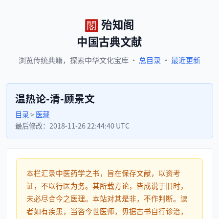
殆知阁
中国古典文献
浏览
传统典籍，
探索
中华文化宝库
·
总目录
·
最近更新
温热论-清-顾景文
目录
>
医藏
最后修改：
2018-11-26 22:44:40 UTC
本栏汇录中医药学之书，旨在保存文献，以资考
证，不以行医为务。其所载方论，皆成说于旧时，
未必尽合今之医理。本站对其是非，不作判断。读
者如有疾患，当咨今世医师，毋据古书自行诊治，