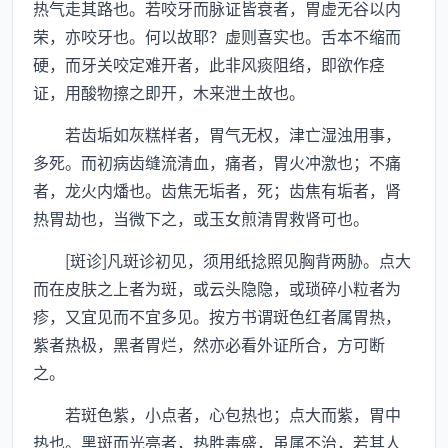
热气走其路也。若咬牙而脉证皆衰者，胃虚无谷以内
荣，亦咬牙也。何以故耶？虚则喜实也。舌本不缩而
硬，而牙关咬定难开者，此非风痰阻络，即欲作痉
证，用酸物擦之即开，木来泄土故也。
若齿垢如灰糕样者，胃气无权，津亡湿浊用事，
多死。而初病齿缝流清血，痛者，胃火冲激也；不痛
者，龙火内燔也。齿焦无垢者，死；齿焦有垢者，肾
热胃劫也，当微下之，或玉女煎清胃救肾可也。
[斑诊]凡斑诊初见，须用纸捻照见胸背两胁。点大
而在皮肤之上者为斑，或云头隐隐，或琐碎小粒者为
疹，又宜见而不宜多见。按方书谓斑色红者属胃热，
紫者热极，黑者胃烂，然亦必看外证所合，方可断
之。
若斑色紫，小点者，心包热也；点大而紫，胃中
热也。黑斑而光亮者，热胜毒盛，虽属不治，若其人