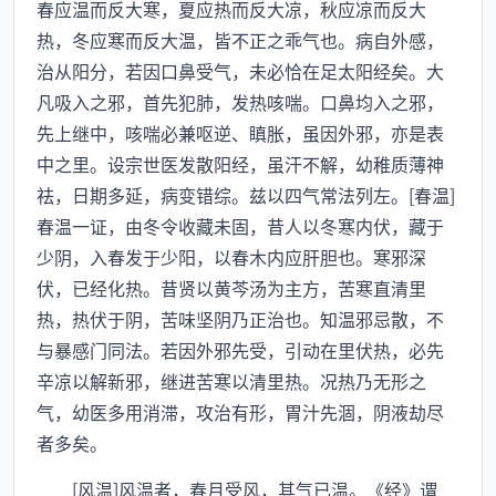
春应温而反大寒，夏应热而反大凉，秋应凉而反大
热，冬应寒而反大温，皆不正之乖气也。病自外感，
治从阳分，若因口鼻受气，未必恰在足太阳经矣。大
凡吸入之邪，首先犯肺，发热咳喘。口鼻均入之邪，
先上继中，咳喘必兼呕逆、瞋胀，虽因外邪，亦是表
中之里。设宗世医发散阳经，虽汗不解，幼稚质薄神
祛，日期多延，病变错综。兹以四气常法列左。[春温]
春温一证，由冬令收藏未固，昔人以冬寒内伏，藏于
少阴，入春发于少阳，以春木内应肝胆也。寒邪深
伏，已经化热。昔贤以黄芩汤为主方，苦寒直清里
热，热伏于阴，苦味坚阴乃正治也。知温邪忌散，不
与暴感门同法。若因外邪先受，引动在里伏热，必先
辛凉以解新邪，继进苦寒以清里热。况热乃无形之
气，幼医多用消滞，攻治有形，胃汁先涸，阴液劫尽
者多矣。
[风温]风温者，春月受风，其气已温。《经》谓