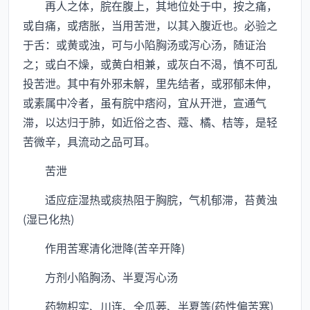
再人之体，脘在腹上，其地位处于中，按之痛，
或自痛，或痞胀，当用苦泄，以其入腹近也。必验之
于舌：或黄或浊，可与小陷胸汤或泻心汤，随证治
之；或白不燥，或黄白相兼，或灰白不渴，慎不可乱
投苦泄。其中有外邪未解，里先结者，或邪郁未伸，
或素属中冷者，虽有脘中痞闷，宜从开泄，宣通气
滞，以达归于肺，如近俗之杏、蔻、橘、桔等，是轻
苦微辛，具流动之品可耳。
苦泄
适应症湿热或痰热阻于胸脘，气机郁滞，苔黄浊
(湿已化热)
作用苦寒清化泄降(苦辛开降)
方剂小陷胸汤、半夏泻心汤
药物枳实、川连、全瓜蒌、半夏等(药性偏苦寒)