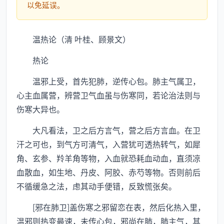
以免延误。
温热论（清 叶桂、顾景文）
热论
温邪上受，首先犯肺，逆传心包。肺主气属卫，
心主血属营，辨营卫气血虽与伤寒同，若论治法则与
伤寒大异也。
大凡看法，卫之后方言气，营之后方言血。在卫
汗之可也，到气方可清气，入营犹可透热转气，如犀
角、玄参、羚羊角等物，入血就恐耗血动血，直须凉
血散血，如生地、丹皮、阿胶、赤芍等物。否则前后
不循缓急之法，虑其动手便错，反致慌张矣。
[邪在肺卫]盖伤寒之邪留恋在表，然后化热入里，
温邪则热变最速，未传心包，邪尚在肺，肺主气，其