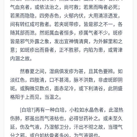
气血充者，或依法治之，尚可救；若黑而晦者必死；
若黑而隐隐，四旁赤色，火郁内伏，大用清凉透发，
间有转红成可救者。若夹斑带疹，皆是邪之不一，各
随其部而泄。然斑属血者恒多，疹属气者不少。斑疹
皆是邪气外露之象，发出宜神情清爽，为外解里和之
意；如斑疹出而昏者，正不胜邪，内陷为患，或胃津
内涸之故。
然春夏之间，湿病俱发疹为甚，且其色要辨。如
淡红色，四肢清，口不甚渴，脉不洪数，非虚斑即阴
斑。或胸微见数点，面赤足冷，或下利清谷，此阴盛
格阳于上而见，当温之。
[白培?]再有一种白培，小粒如水晶色者，此湿热
伤肺，邪虽出而气液枯也，必得甘药补之。或未至久
延，伤及气液，乃湿郁卫分，汗出不彻之故，当理气
分之邪，或白如枯骨者多凶，为气液竭也。