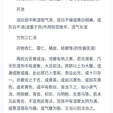
开泄
适应症中焦湿阻气滞，苔白不燥或黄白相兼，或
灰白不渴(湿重于热)作用轻苦微辛，流气化湿
方剂三仁汤
药物杏仁、蔻仁、橘皮、桔梗等(药性偏苦温)
再前云舌黄或浊，须要有地之黄，若光滑者，乃
无形湿热中有虚象，大忌前法。其脐以上为大腹，或
满或胀或痛，此必邪已入里矣，表证必无，或十只存
一。亦要验之于舌，或黄甚，或如沉香色，或如灰黄
色，或老黄色，或中有断纹，皆当下之，如小承气
汤，用槟榔、青皮、枳实、元明粉、生首乌等。若未
见此等舌，不宜用此等法，恐其中有湿聚太阴为满，
或寒湿错杂为痛，或气壅为胀，又当以别法治之。