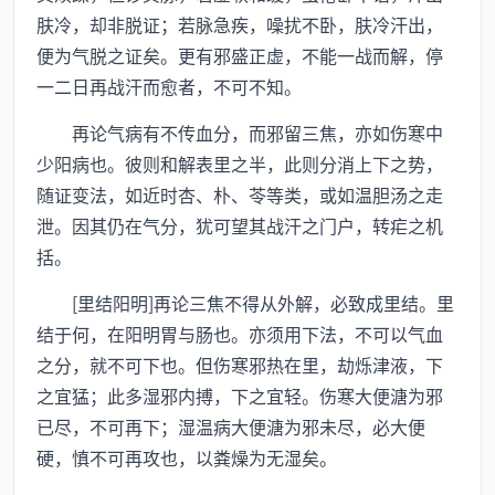
肤冷，却非脱证；若脉急疾，噪扰不卧，肤冷汗出，
便为气脱之证矣。更有邪盛正虚，不能一战而解，停
一二日再战汗而愈者，不可不知。
再论气病有不传血分，而邪留三焦，亦如伤寒中
少阳病也。彼则和解表里之半，此则分消上下之势，
随证变法，如近时杏、朴、苓等类，或如温胆汤之走
泄。因其仍在气分，犹可望其战汗之门户，转疟之机
括。
[里结阳明]再论三焦不得从外解，必致成里结。里
结于何，在阳明胃与肠也。亦须用下法，不可以气血
之分，就不可下也。但伤寒邪热在里，劫烁津液，下
之宜猛；此多湿邪内搏，下之宜轻。伤寒大便溏为邪
已尽，不可再下；湿温病大便溏为邪未尽，必大便
硬，慎不可再攻也，以粪燥为无湿矣。