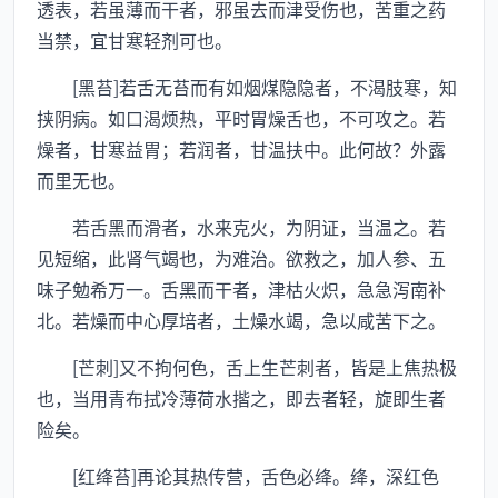
透表，若虽薄而干者，邪虽去而津受伤也，苦重之药
当禁，宜甘寒轻剂可也。
[黑苔]若舌无苔而有如烟煤隐隐者，不渴肢寒，知
挟阴病。如口渴烦热，平时胃燥舌也，不可攻之。若
燥者，甘寒益胃；若润者，甘温扶中。此何故？外露
而里无也。
若舌黑而滑者，水来克火，为阴证，当温之。若
见短缩，此肾气竭也，为难治。欲救之，加人参、五
味子勉希万一。舌黑而干者，津枯火炽，急急泻南补
北。若燥而中心厚培者，土燥水竭，急以咸苦下之。
[芒刺]又不拘何色，舌上生芒刺者，皆是上焦热极
也，当用青布拭冷薄荷水揩之，即去者轻，旋即生者
险矣。
[红绛苔]再论其热传营，舌色必绛。绛，深红色