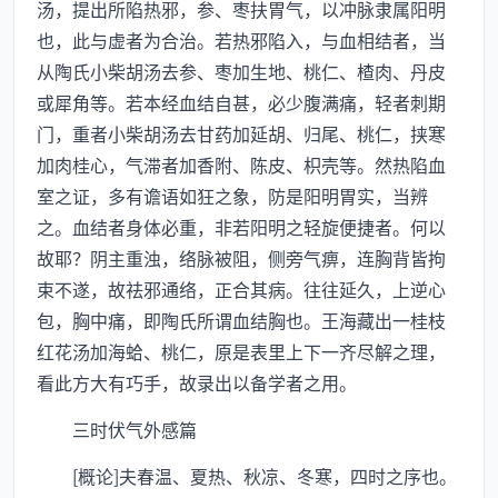
汤，提出所陷热邪，参、枣扶胃气，以冲脉隶属阳明
也，此与虚者为合治。若热邪陷入，与血相结者，当
从陶氏小柴胡汤去参、枣加生地、桃仁、楂肉、丹皮
或犀角等。若本经血结自甚，必少腹满痛，轻者刺期
门，重者小柴胡汤去甘药加延胡、归尾、桃仁，挟寒
加肉桂心，气滞者加香附、陈皮、枳壳等。然热陷血
室之证，多有谵语如狂之象，防是阳明胃实，当辨
之。血结者身体必重，非若阳明之轻旋便捷者。何以
故耶？阴主重浊，络脉被阻，侧旁气痹，连胸背皆拘
束不遂，故祛邪通络，正合其病。往往延久，上逆心
包，胸中痛，即陶氏所谓血结胸也。王海藏出一桂枝
红花汤加海蛤、桃仁，原是表里上下一齐尽解之理，
看此方大有巧手，故录出以备学者之用。
三时伏气外感篇
[概论]夫春温、夏热、秋凉、冬寒，四时之序也。