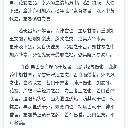
角、花露之品，参入凉血清热方中。若加烦躁，大便
不通，金汁亦可加入，老年或平素有寒者，以人中黄
代之，急急透斑为要。
若斑出热不解者，胃津亡也。主以甘寒，重则如
玉女煎，轻则如梨皮、蔗浆之类。或其人肾水素亏，
虽未及下焦，先自仿徨矣，必验之于舌，如甘寒之中
加入咸寒，务在先安未受邪之地，恐其陷入易易耳。
[白苔]再舌苔白厚而干燥者，此胃燥气伤也，滋润
药中加甘草，令甘守津还之意。舌白而薄者，外感风
寒也，当疏散之。若白干薄者，肺津伤也，加麦冬、
花露、芦根汁等轻清之品，为上者上之也。若白苔绛
底者，湿遏热伏也，当先泄湿透热，防其就干也。勿
忧之，再从里透于外，则变润也。初病舌就干，神不
昏者，急加养正透邪之药；若神已昏，此内匮矣，不
可救药。