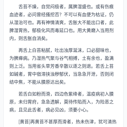
舌苔不燥，自觉闷极者，属脾湿盛也。或有伤痕
血迹者，必问曾经搔挖否？不可以有血便为枯证，仍
从湿治可也。再有神情清爽，舌胀大不能出口者，此
脾湿胃热，郁极化风而毒延口也。用大黄磨入当用剂
内，则舌胀自消矣。
再舌上白苔粘腻，吐出浊厚涎沫，口必甜味也，
为脾瘅病。乃湿热气聚与谷气相搏，土有余也，盈满
则上泛。当用省头草芳香辛散以逐之则退。若舌上苔
如碱者，胃中宿滞挟浊秽郁伏，当急急开泄，否则闭
结中焦，不能从膜原达出矣。
若舌白如粉而滑，四边色紫绛者，温疫病初入膜
原，未归胃府，急急透解，莫待传陷而入，为险恶之
病，且见此舌者，病必见凶，须要小心。
[黄苔]再黄苔不甚厚而滑者，热未伤津，犹可清热