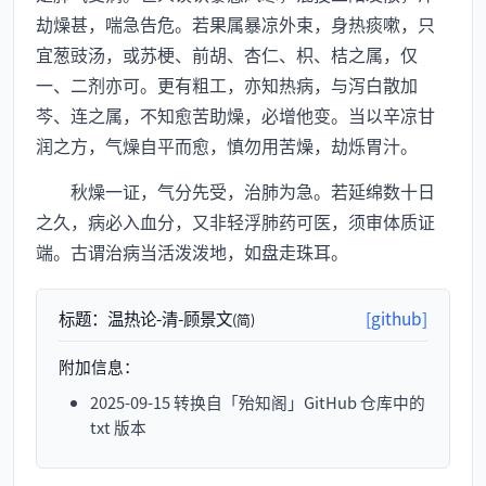
劫燥甚，喘急告危。若果属暴凉外束，身热痰嗽，只
宜葱豉汤，或苏梗、前胡、杏仁、枳、桔之属，仅
一、二剂亦可。更有粗工，亦知热病，与泻白散加
芩、连之属，不知愈苦助燥，必增他变。当以辛凉甘
润之方，气燥自平而愈，慎勿用苦燥，劫烁胃汁。
秋燥一证，气分先受，治肺为急。若延绵数十日
之久，病必入血分，又非轻浮肺药可医，须审体质证
端。古谓治病当活泼泼地，如盘走珠耳。
标题：
温热论-清-顾景文
[github]
(简)
附加信息：
2025-09-15 转换自「殆知阁」GitHub 仓库中的
txt 版本