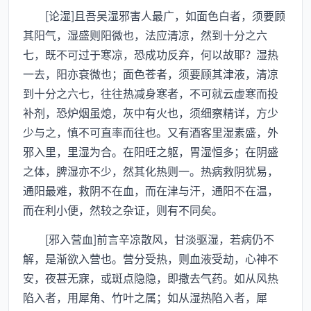
[论湿]且吾吴湿邪害人最广，如面色白者，须要顾
其阳气，湿盛则阳微也，法应清凉，然到十分之六
七，既不可过于寒凉，恐成功反弃，何以故耶？湿热
一去，阳亦衰微也；面色苍者，须要顾其津液，清凉
到十分之六七，往往热减身寒者，不可就云虚寒而投
补剂，恐炉烟虽熄，灰中有火也，须细察精详，方少
少与之，慎不可直率而往也。又有酒客里湿素盛，外
邪入里，里湿为合。在阳旺之躯，胃湿恒多；在阴盛
之体，脾湿亦不少，然其化热则一。热病救阴犹易，
通阳最难，救阴不在血，而在津与汗，通阳不在温，
而在利小便，然较之杂证，则有不同矣。
[邪入营血]前言辛凉散风，甘淡驱湿，若病仍不
解，是渐欲入营也。营分受热，则血液受劫，心神不
安，夜甚无寐，或斑点隐隐，即撒去气药。如从风热
陷入者，用犀角、竹叶之属；如从湿热陷入者，犀