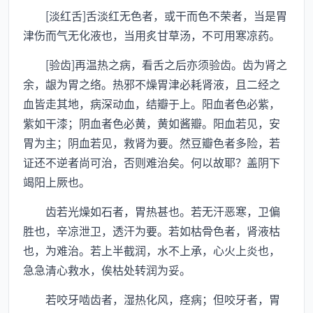
[淡红舌]舌淡红无色者，或干而色不荣者，当是胃
津伤而气无化液也，当用炙甘草汤，不可用寒凉药。
[验齿]再温热之病，看舌之后亦须验齿。齿为肾之
余，龈为胃之络。热邪不燥胃津必耗肾液，且二经之
血皆走其地，病深动血，结瓣于上。阳血者色必紫，
紫如干漆；阴血者色必黄，黄如酱瓣。阳血若见，安
胃为主；阴血若见，救肾为要。然豆瓣色者多险，若
证还不逆者尚可治，否则难治矣。何以故耶？盖阴下
竭阳上厥也。
齿若光燥如石者，胃热甚也。若无汗恶寒，卫偏
胜也，辛凉泄卫，透汗为要。若如枯骨色者，肾液枯
也，为难治。若上半截润，水不上承，心火上炎也，
急急清心救水，俟枯处转润为妥。
若咬牙啮齿者，湿热化风，痉病；但咬牙者，胃