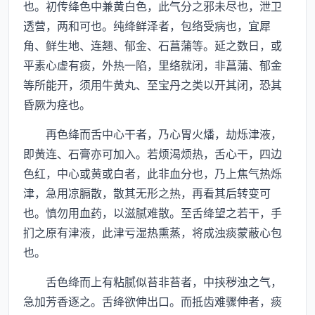
也。初传绛色中兼黄白色，此气分之邪未尽也，泄卫
透营，两和可也。纯绛鲜泽者，包络受病也，宜犀
角、鲜生地、连翘、郁金、石菖蒲等。延之数日，或
平素心虚有痰，外热一陷，里络就闭，非菖蒲、郁金
等所能开，须用牛黄丸、至宝丹之类以开其闭，恐其
昏厥为痉也。
再色绛而舌中心干者，乃心胃火燔，劫烁津液，
即黄连、石膏亦可加入。若烦渴烦热，舌心干，四边
色红，中心或黄或白者，此非血分也，乃上焦气热烁
津，急用凉膈散，散其无形之热，再看其后转变可
也。慎勿用血药，以滋腻难散。至舌绛望之若干，手
扪之原有津液，此津亏湿热熏蒸，将成浊痰蒙蔽心包
也。
舌色绛而上有粘腻似苔非苔者，中挟秽浊之气，
急加芳香逐之。舌绛欲伸出口。而抵齿难骤伸者，痰