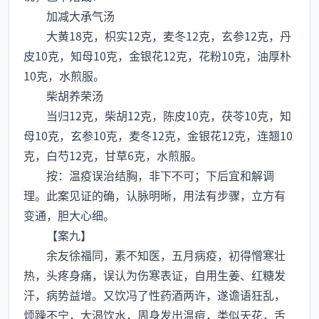
加减大承气汤
大黄18克，枳实12克，麦冬12克，玄参12克，丹
皮10克，知母10克，金银花12克，花粉10克，油厚朴
10克，水煎服。
柴胡养荣汤
当归12克，柴胡12克，陈皮10克，茯苓10克，知
母10克，玄参10克，麦冬12克，金银花12克，连翘10
克，白芍12克，甘草6克，水煎服。
按：温疫误治结胸，非下不可；下后宜和解调
理。此案见证的确，认脉明晰，用法有步骤，立方有
变通，胆大心细。
【案九】
余友徐福同，素不知医，五月病疫，初得憎寒壮
热，头疼身痛，误认为伤寒表证，自用生姜、红糖发
汗，病势益增。又饮冯了性药酒两许，遂谵语狂乱，
烦躁不宁，大渴饮水，周身发出温痘，类似天花，舌