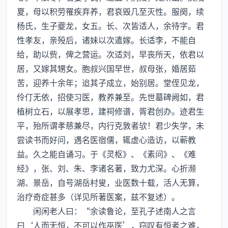
夏，母以积劳罹疾弃养，君哀毁几至灭性。服阕，续
杨氏，生子夔龙，女五。长、次皆适人，余待字。君
性孝友，亲殁后，诸妹以次遣嫁。长适李，不能自
给，助以赀，俾之营运。次适刘，早丧所天，依君以
居，又嫁其甥女。胞叔兴国早世，叔母张，婚居茹
苦，迎养十余年；迨其子成立，始别居。堂侄见龙，
伶仃无依，招使习医，教养兼至。先世墓碑阙如，君
植树立石，以展孝思，建祠修谱，胥君创办。迹君生
平，殆所谓孝慈兼尽，内行克敦者欤！君少失学，未
尝读书而好问，遇名医宿儒，辄虚心造访，以蕲教
益。久之能自诵习。于《灵枢》、《素问》、《难
经》，张、刘、朱、李诸名著，致力尤深。心折濒
湖、景岳，自号湖岳村叟，业医数十载，活人无算，
治疗奇症甚多（详见所著医案，兹不复述）。
闲闲老人曰：“余读鲁论，至孔子述南人之言
曰‘人而无恒，不可以作巫医’，窃叹有恒者之难，