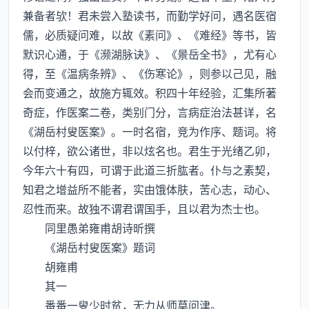
兼备者欤！君未尝入塾读书，而勤学好问，遇名医宿
儒，必质疑问难，以故《素问》、《难经》等书，皆
默识心通，于《濒湖脉诀》、《景岳全书》，尤有心
得，至《温病条辨》、《伤寒论》，则参以己见，融
会而变通之，故施方辄效。积四十年经验，汇集所著
奇症，作医案二卷，类别门分，言病症治法甚详，名
《湖岳村叟医案》。一时名宿，竞为作序、题词。将
以付梓，欲公诸世，非以炫名也。君生于光绪乙卯，
今年六十有四，可谓于此道三折肱者。仆与之素契，
知君之增益所不能者，实由饿体肤，苦心志，动心、
忍性而来。故独不谓君谓国手，且以君为杰士也。
同里愚弟雍甫胡诗昕撰
《湖岳村叟医案》题词
胡雍甫
其一
番番一叟少时贫，无力从师莫问津。