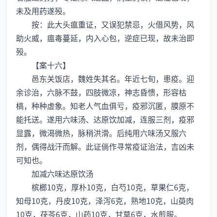
未及用药遂殁。
按：此大头瘟重证，又误犯禁忌，火借风势，风
助火威，瘟毒蔓延，内入心包，逆症已现，故未治即
殁。
【案十六】
邑东关饭店，魏姓失其名。年近七旬，患疫。迎
余诊治，六脉不鼓，四肢微凉，神志昏愦，形容枯
槁，种种虚象。知老人气血俱亏，疫邪沉匿，膜原不
能托送。遂用六味汤、达原饮加减，连服三剂，疫邪
显露，微渴微热，脉稍洪滑。后纯用六味汤又服六
剂，偶得战汗而解。此证倘作寻常疫证治法，吉凶未
可知也。
加减六味达原饮汤
槟榔10克，厚朴10克，白芍10克，草果仁6克，
知母10克，丹皮10克，泽泻6克，熟地10克，山萸肉
10克，茯苓6克，山药10克，甘草6克，水煎服。