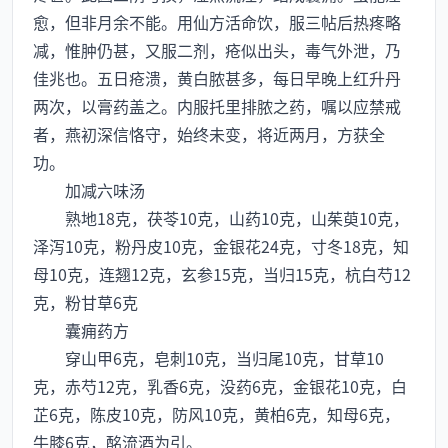
愈，但非月余不能。用仙方活命饮，服三帖后热疼略
减，惟肿仍甚，又服二剂，疮似出头，毒气外泄，乃
佳兆也。五日疮溃，黄白脓甚多，每日早晚上红升丹
两次，以膏药盖之。内服托里排脓之药，嘱以应禁戒
者，燕初深信恪守，始终未变，将近两月，方获全
功。
加减六味汤
熟地18克，茯苓10克，山药10克，山茱萸10克，
泽泻10克，粉丹皮10克，金银花24克，寸冬18克，知
母10克，连翘12克，玄参15克，当归15克，杭白芍12
克，粉甘草6克
囊痈药方
穿山甲6克，皂刺10克，当归尾10克，甘草10
克，赤芍12克，乳香6克，没药6克，金银花10克，白
芷6克，陈皮10克，防风10克，黄柏6克，知母6克，
牛膝6克，酩流酒为引。