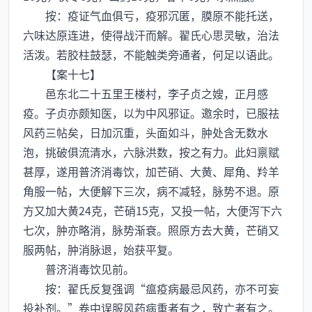
按：疫证气血俱亏，疫邪沉匿，膜原不能托送，
六味达原连进，使得战汗而解。翟氏心思灵敏，治法
活泼。若胶柱鼓瑟，不能触类旁通者，何足以语此。
【案十七】
邑东北二十五里王楼村，李子贞之嫂，正月感
疫。子贞亦颇知医，以为中风邪证。邀余时，已服祛
风药三帖矣，日加沉重，头面如斗，肿处含无数水
泡，挑破俱流清水，六脉洪数，按之有力。此妇禀赋
甚厚，遂用普济消毒饮，加芒硝、大黄、犀角、羚羊
角服一帖，大便解下三次，病不减轻，脉势不退。原
方又加大黄24克，芒硝15克，又投一帖，大便泻下六
七次，肿亦略消，脉势渐衰。照原方去大黄，芒硝又
服两帖，肿消脉退，始获平复。
普济消毒饮见前。
按：翟氏反复强调“瘟疫病最忌风药，亦不可妄
投补剂。”卷中误服风药病重者有之，致亡者有之。