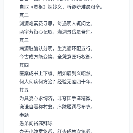
自取《灵枢》探妙义，析疑辨难最艰辛。
其二
渊源难素费寻思，每遇明人辄问之。
两字芳衔心记取，濒湖景岳是吾师。
其三
病源脏腑认分明，生克循环配五行。
今古成方能变换，全凭意匠巧权衡。
其四
医案成书上下编。朗如眉列义昭然。
何人何病何方治？经验无差四十年。
其五
为具婆心求博济，非夸国手造精微。
谦谦自署称村叟，序跋题词尽布衣。
奉题
愚弟阎裕庭拜咏
壶天小隐意悠哉，红杏成林次第栽。