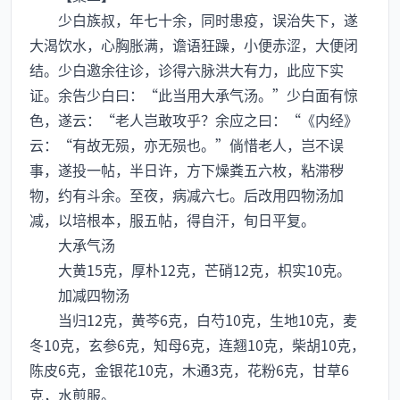
少白族叔，年七十余，同时患疫，误治失下，遂
大渴饮水，心胸胀满，谵语狂躁，小便赤涩，大便闭
结。少白邀余往诊，诊得六脉洪大有力，此应下实
证。余告少白曰：“此当用大承气汤。”少白面有惊
色，遂云：“老人岂敢攻乎？余应之曰：“《内经》
云：“有故无殒，亦无殒也。”倘惜老人，岂不误
事，遂投一帖，半日许，方下燥粪五六枚，粘滞秽
物，约有斗余。至夜，病减六七。后改用四物汤加
减，以培根本，服五帖，得自汗，旬日平复。
大承气汤
大黄15克，厚朴12克，芒硝12克，枳实10克。
加减四物汤
当归12克，黄芩6克，白芍10克，生地10克，麦
冬10克，玄参6克，知母6克，连翘10克，柴胡10克，
陈皮6克，金银花10克，木通3克，花粉6克，甘草6
克，水煎服。