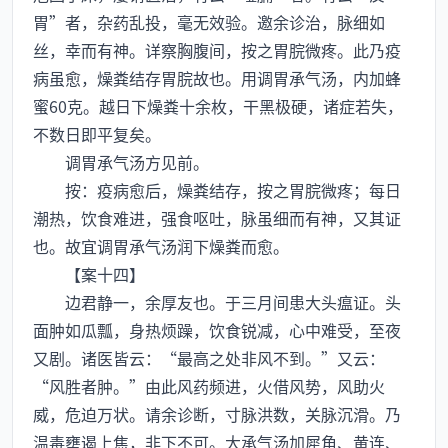
胃”者，杂药乱投，毫无效验。邀余诊治，脉细如
丝，幸而有神。详察胸腹间，按之胃脘微疼。此乃疫
病虽愈，燥粪结存胃脘故也。用调胃承气汤，内加蜂
蜜60克。越日下燥粪十余枚，干黑极硬，诸症若失，
不数日即平复矣。
调胃承气汤方见前。
按：疫病愈后，燥粪结存，按之胃脘微疼；每日
潮热，饮食难进，强食呕吐，脉虽细而有神，又其证
也。故宜调胃承气汤润下燥粪而愈。
【案十四】
边君静一，余厚友也。于三月间患大头瘟证。头
面肿如瓜瓢，身热烦躁，饮食锐减，心中难受，至夜
又剧。诸医皆云：“最高之处非风不到。”又云：
“风胜者肿。”由此风药频进，火借风势，风助火
威，危迫万状。请余诊断，寸脉洪数，关脉沉滑。乃
温毒壅遏上焦，非下不可。大承气汤加犀角、黄连、