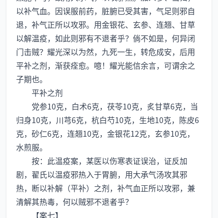
以补气血。因误服前药，脏腑已受其害，气足则邪自
退，补气正所以攻邪。用金银花、玄参、连翘、甘草
以解温疫，如此则邪有不退者乎？倘不如是，何异闭
门击贼？耀光深以为然，九死一生，转危成安，后用
平补之剂，渐获痊愈。噫！耀光能信余言，可谓余之
子期也。
平补之剂
党参10克，白术6克，茯苓10克，炙甘草6克，当
归身10克，川芎6克，杭白芍10克，生地10克，陈皮6
克，砂仁6克，连翘10克，金银花12克，玄参10克，
水煎服。
按：此温疫案，某医以伤寒表证误治，证反加
剧，翟氏以温疫邪热入于胃腑，用大承气汤攻其邪
热，断以补解（平补）之剂，补气血正所以攻邪，兼
清解其热毒，何以贼邪不退者乎？
【案七】