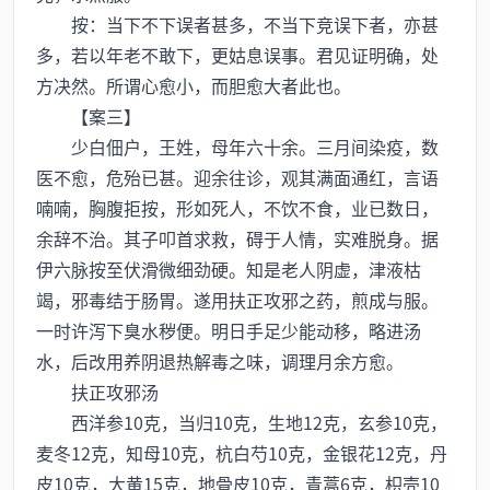
按：当下不下误者甚多，不当下竞误下者，亦甚
多，若以年老不敢下，更姑息误事。君见证明确，处
方决然。所谓心愈小，而胆愈大者此也。
【案三】
少白佃户，王姓，母年六十余。三月间染疫，数
医不愈，危殆已甚。迎余往诊，观其满面通红，言语
喃喃，胸腹拒按，形如死人，不饮不食，业已数日，
余辞不治。其子叩首求救，碍于人情，实难脱身。据
伊六脉按至伏滑微细劲硬。知是老人阴虚，津液枯
竭，邪毒结于肠胃。遂用扶正攻邪之药，煎成与服。
一时许泻下臭水秽便。明日手足少能动移，略进汤
水，后改用养阴退热解毒之味，调理月余方愈。
扶正攻邪汤
西洋参10克，当归10克，生地12克，玄参10克，
麦冬12克，知母10克，杭白芍10克，金银花12克，丹
皮10克，大黄15克，地骨皮10克，青蒿6克，枳壳10