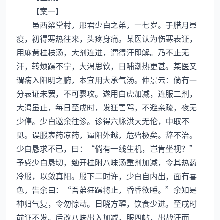
【案一】
邑西梁堂村，邢君少白之弟，十七岁。于腊月患
疫，初得寒热往来，头疼身痛。某医认为伤寒表证，
用麻黄桂枝汤，大剂连进，谓得汗即解。乃不止无
汗，转烦躁不宁，大渴思饮，日哺潮热更甚。某医又
谓病入阳明之腑，本宜用大承气汤。仲景云：倘有一
分表证未罢，不可骤攻。遂用白虎加减，连服二剂，
大渴虽止，每日至戌时，发狂詈骂，不避亲疏，夜无
少停。少白邀余往诊。诊得六脉洪大无伦，中取不
见。误服表药凉药，逼阳外越，危殆极矣。辞不治。
少白恳求不已，曰：“倘有一线生机，岂肯坐视？”
予感少白恳切，勉开桂附八味汤重剂加减，令其热药
冷服，以敛真阳。服下二时许，少白自内出，面有喜
色，告余曰：“吾弟狂躁将止，昏昏欲睡。”余知是
神归气复，令勿惊动。日晓方醒，饮食少进。至戌时
前证不发。后改八味出入加减，服四帖，出战汗而