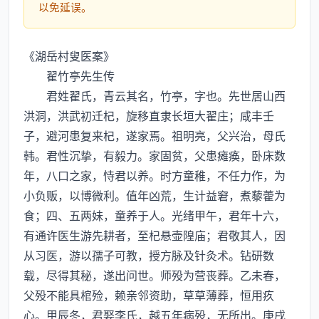
以免延误。
《湖岳村叟医案》
翟竹亭先生传
君姓翟氏，青云其名，竹亭，字也。先世居山西
洪洞，洪武初迁杞，旋移直隶长垣大翟庄；咸丰壬
子，避河患复来杞，遂家焉。祖明亮，父兴治，母氏
韩。君性沉挚，有毅力。家固贫，父患瘫痪，卧床数
年，八口之家，恃君以养。时方童稚，不任力作，为
小负贩，以博微利。值年凶荒，生计益窘，煮藜藿为
食；四、五两妹，童养于人。光绪甲午，君年十六，
有通许医生游先耕者，至杞悬壶隍庙；君敬其人，因
从习医，游以孺子可教，授方脉及针灸术。钻研数
载，尽得其秘，遂出问世。师殁为营丧葬。乙未春，
父殁不能具棺殓，赖亲邻资助，草草薄葬，恒用疚
心。甲辰冬，君娶李氏，越五年病殁，无所出。庚戌