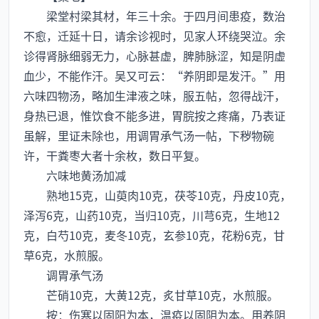
梁堂村梁其材，年三十余。于四月间患疫，数治
不愈，迁延十日，请余诊视时，见家人环绕哭泣。余
诊得肾脉细弱无力，心脉甚虚，脾肺脉涩，知是阴虚
血少，不能作汗。吴又可云：“养阴即是发汗。”用
六味四物汤，略加生津液之味，服五帖，忽得战汗，
身热已退，惟饮食不能多进，胃脘按之疼痛，乃表证
虽解，里证未除也，用调胃承气汤一帖，下秽物碗
许，干粪枣大者十余枚，数日平复。
六味地黄汤加减
熟地15克，山萸肉10克，茯苓10克，丹皮10克，
泽泻6克，山药10克，当归10克，川芎6克，生地12
克，白芍10克，麦冬10克，玄参10克，花粉6克，甘
草6克，水煎服。
调胃承气汤
芒硝10克，大黄12克，炙甘草10克，水煎服。
按：伤寒以固阳为本，温疫以固阴为本。用养阴