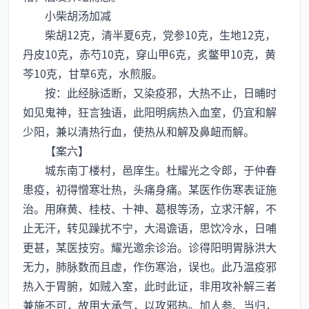
小柴胡汤加减
柴胡12克，清半夏6克，党参10克，生地12克，
丹皮10克，赤芍10克，穿山甲6克，炙鳖甲10克，黄
芩10克，甘草6克，水煎服。
按：此经脉适断，又染疫邪，大热不止，日晡时
如见鬼神，狂言独语，此阳明病热入血室，仍宜和解
少阳，兼以清热行血，使热从和解及鼻衄而解。
【案六】
城东南丁楼村，邑庠生。杜耀光之令郎，于仲春
患疫，初得憎寒壮热，头痛身痛。某医作伤寒表证施
治。用麻黄、桂枝、十神、葛根等汤，立求汗解，不
止无汗，转见躁扰不宁，大渴谵语，思饮冷水，日哺
更甚，某医技穷。耀光邀余诊治。诊得阳明胃脉洪大
无力，肺脉数而且虚，作伤寒治，误也。此乃温疫邪
热入于胃腑，如贼入室，此时此证，非用攻补解三者
兼施不可，故用大承气，以攻邪热。加人参、当归，