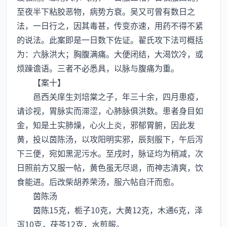
至夜半下粘胶恶物，病势方衰。吴又可曾有数日之
法，一日行之，因其毒甚，传变亦速，用药不得不紧
的说法。此案即是一日数下佐证。翟氏攻下法可概括
为：六脉洪大；胸腹满痛。大便闭结，大渴饮冷，或
烦躁谵语。三者不必悉具，以脉与腹痛为重。
【案十】
邑西关庠生刘培棠之子，年三十余，四月患疫，
请诊视，胃脉实而滞涩，心肺脉俱洪数。患者身目如
金，知是土实肺燥，心火上炎，邪郁胃腑，因此发
黄，投以茵陈汤，以攻阳明实邪，辰刻服下，午后泻
下三便，宛如黑泥污水。至戌时，脉证均为稍减，次
日照前方又服一帖，黄色虽无尽退，而神志清爽，饮
食能进。后改柴胡养荣汤，服六帖自汗而愈。
茵陈汤
茵陈15克，栀子10克，大黄12克，木通6克，泽
泻10克，茯苓12克，水煎服。