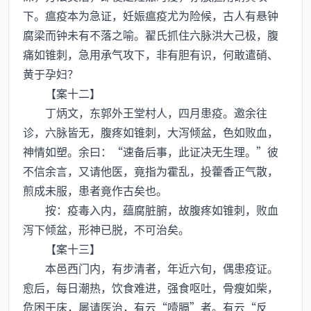
下。瘟疫本为急证，妊娠瘟疫尤为险候，古人有悬钟
腐梁而钟未有不落之喻。翟氏抓住六脉洪大己极，腹
痛如锥刺，急用承气攻下，非有胆有识，何敢遣硝、
黄于孕妇？
【案十二】
丁炳文，东郭外王堂村人，四月患疫。邀余往
诊，六脉皆无，腹疼如锥刺，大泻倾盆，色如败血，
神情如塑。余曰：“速备后事，此证决无生理。”彼
不信余言，又请他医，竟指为霍乱，投藿香正气散，
煎成未服，患者竟作古矣也。
按：疫毒入内，蕴腐脏腑，故腹疼如锥刺，败血
泻下倾盆，形神已脱，不可治矣。
【案十三】
本邑西门内，有步清者，年近六旬，偶患疫证。
愈后，每日潮热，饮食难进，强食呕吐，骨瘦如柴，
危困于床，屡请医治，有云“噎膈”者。有云“反