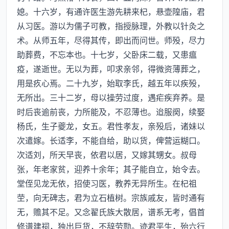
媳。十六岁，有通许医生游先耕来杞，悬壶隍庙，君
从习医。游以为儒子可教，指授脉理，外教以针灸之
术。从师五年，尽得其传，即出而问世。师殁，尽力
助葬费，不忘本也。十七岁，父卧床二载，又患瘟
疫，遂逝世。无以为葬，叩求亲邻，得微资薄葬之，
用是疚心焉。二十九岁，始取李氏，越五年以疾殁，
无所出。三十二岁，母以操劳过度，遇疟疾弃养。是
时后丧逾前丧，力所能及，不忍薄也。迨服阕，续娶
杨氏，生子夔龙，女五。君性孝友，亲殁后，诸妹以
次遣嫁。长适李，不能自给，助以货，俾营运糊口。
次适刘，所天早丧，依君以居，又嫁其甥女。叔母
张，年老家贫，迎养十余年；其子能自立，始令去。
堂侄见龙无依，招使习医，教养无异所生。在杞祖
茔，向无碑志，君为立石植树。宗族戚友，皆时通有
无，赡其不足。又念翟氏族大散居，谱系无考，倡首
修谱建祠，独出巨货，不辞劳勚。迹君平生，殆六行