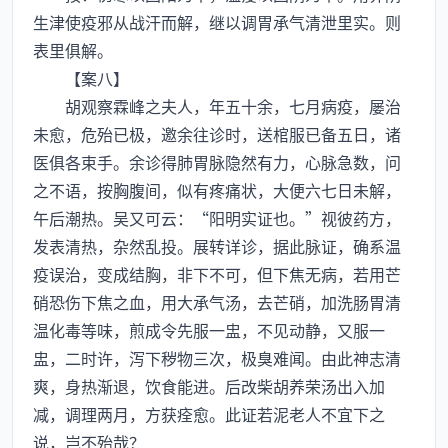
生津使疫邪从战汗而解，继以调胃承气清泄里实。则
表里俱解。
【案八】
胡观察霖峰之夫人，年五十余，七月病疫，屡治
未愈，危殆已极，邀余往诊时，送棺服已备五日，诸
医俱各束手。余诊得肺胃脉隐然有力，心脉急数，问
之不语，按胸腹间，似有疼痛状，大便六七日未解，
午后潮热。吴又可云：“阳明实证也。”视彼药方，
发表清热，杂然乱投。展转详诊，据此脉证，确系温
疫误治，变成结胸，非下不可，但下焦无病，若用芒
硝恐伤下焦之血，用大承气汤，去芒硝，加洗肠胃清
温化毒等味，煎成令先服一盅，不见动静，又服一
盅，二时许，泻下秽物三次，极臭难闻。由此神志清
爽，身热渐退，饮食能进。后改柴胡养荣汤出入加
减，调理两月，方获痊愈。此证若泥老人不宜下之
说，岂不殆哉？