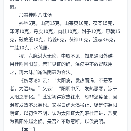
愈。
加减桂附八味汤
熟地6克，山药15克，山茱萸10克，茯苓15克，
泽泻10克，丹皮10克，肉桂10克，附子12克，巴戟15
克，破故纸10克，炮姜6克，茯神10克，远志3.6克，
牛膝10克，水煎服。
按：六脉洪大无伦，中取不见，知是逼阳外越，
用桂附回阳愈。若非见证的确，温疫中不敢冒味用
之，再六味加减滋阴甚为合法。
《伤寒论》云：“太阳病，发热而渴，不恶寒
者，为温病。”又云：“阳明中风，发热恶寒，涉于
太阳之寒化。”此案初得寒热往来，恐非温疫证，因
温疫发热不恶寒也。又服白虎大渴虽止，疑是伤寒阳
明证，以初治不明，认为太阳证大剂麻桂连进，乃变
为孤阳外越之候。是否？不敢意断，以俟高明。
【案二】