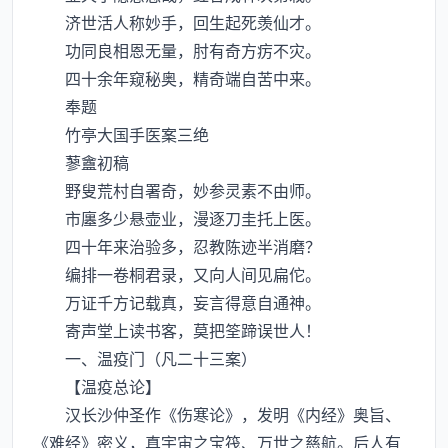
济世活人称妙手，回生起死羡仙才。
功同良相恩无量，肘有奇方疠不灾。
四十余年窥秘奥，精奇端自苦中来。
奉题
竹亭大国手医案三绝
蓼盦初稿
野叟荒村自署奇，妙参灵素不由师。
市廛多少悬壶业，漫逐刀圭托上医。
四十年来治验多，忍教陈迹半消磨？
编排一卷桐君录，又向人间见扁佗。
万证千方记载真，妄言得意自通神。
寄声堂上读书客，莫把筌蹄误世人！
一、温疫门（凡二十三案）
【温疫总论】
汉长沙仲圣作《伤寒论》，发明《内经》奥旨、
《难经》密义，真宇宙之宝筏、万世之慈航。后人有