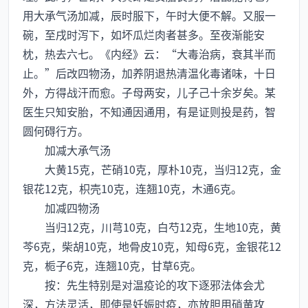
用大承气汤加减，辰时服下，午时大便不解。又服一
碗，至戌时泻下，如坏瓜烂肉者甚多。至夜渐能安
枕，热去六七。《内经》云：“大毒治病，衰其半而
止。”后改四物汤，加养阴退热清温化毒诸味，十日
外，方得战汗而愈。子母两安，儿子己十余岁矣。某
医生只知安胎，不知通因通用，有是证则投是药，智
圆何碍行方。
加减大承气汤
大黄15克，芒硝10克，厚朴10克，当归12克，金
银花12克，枳壳10克，连翘10克，木通6克。
加减四物汤
当归12克，川芎10克，白芍12克，生地10克，黄
芩6克，柴胡10克，地骨皮10克，知母6克，金银花12
克，栀子6克，连翘10克，甘草6克。
按：先生特别是对温疫论的攻下逐邪法体会尤
深，方法灵活，即使是妊娠时疫，亦放胆用硝黄攻