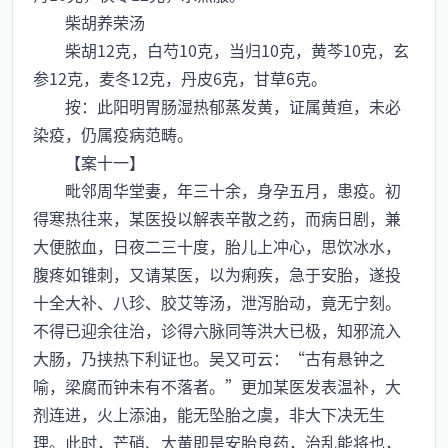
柴胡养荣汤
柴胡12克，白芍10克，当归10克，黄芩10克，玄
参12克，麦冬12克，丹皮6克，甘草6克。
按：此阳明胃肠湿热郁蒸发黄，证属黄疸，未必
染疫，仍属疫病范畴。
【案十一】
毗邻周华堂妻，年三十余，身孕五月，患疫。初
得寒热往来，某医投以解表辛散之药，而病日剧，兼
大便脓血，日夜二三十度，胎儿上冲心，思饮冰水，
腹疼如锥刺，又请某医，以为痢疾，急于安胎，遂投
十全大补、八珍、胶艾等汤，泄泻胎动，竟无宁刻。
不得已迎余往治，诊得六脉同等洪大已极，知邪流入
大肠，乃挟热下利证也。吴又可云：“古有悬钟之
喻，梁腐而钟未有不落者。”更加某医发表温补，大
剂连进，火上添油，能无坠胎之虞，非大下决无生
理。此时，芒硝、大黄即是安胎良药，治乱能将也，