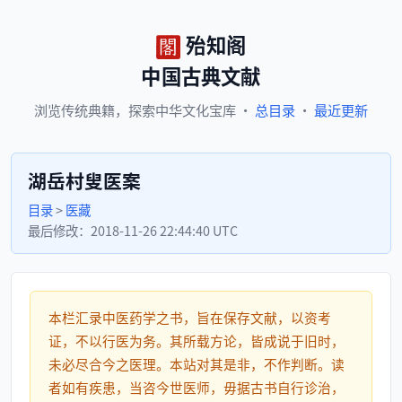
殆知阁
中国古典文献
浏览
传统典籍，
探索
中华文化宝库
·
总目录
·
最近更新
湖岳村叟医案
目录
>
医藏
最后修改：
2018-11-26 22:44:40 UTC
本栏汇录中医药学之书，旨在保存文献，以资考
证，不以行医为务。其所载方论，皆成说于旧时，
未必尽合今之医理。本站对其是非，不作判断。读
者如有疾患，当咨今世医师，毋据古书自行诊治，