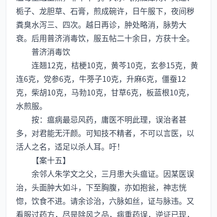
栀子、龙胆草、石膏，煎成碗许，日午服下，夜间秽
粪臭水泻三、四次。越日再诊，肿处略消，脉势大
衰。后用普济消毒饮，服五帖二十余日，方获十全。
普济消毒饮
连翘12克，桔梗10克，黄芩10克，玄参15克，黄
连6克，党参6克，牛蒡子10克，升麻6克，僵蚕12
克，柴胡10克，马勃10克，甘草6克，板蓝根10克，
水煎服。
按：瘟病最忌风药，庸医不明此理，误治者甚
多，对君能无汗颜。可知技不精者，不可以言医，以
活人之名，适足以杀人耳。吁！
【案十五】
余邻人朱学文之父，三月患大头瘟证。因某医误
治，头面肿大如斗，下至胸腹，亦如抱瓮，神志恍
惚，饮食不进。请余诊治，六脉如丝，证与脉违。又
看服过药方，尽是除风之品，病重药误，逆证已现，