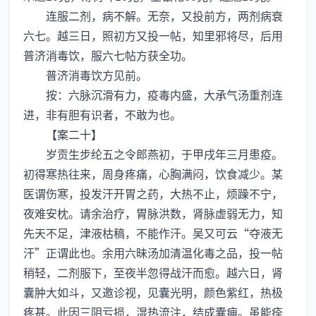
连服二剂，病不解。无奈，又投前方，两剂病衰
六七。越三日，照初方又投一帖，知里邪将尽，后用
普济消毒饮，服六七帖方获全功。
普济消毒饮方见前。
按：六脉沉滑有力，疫毒内盛，大承气汤重剂连
进，非有胆有识者，不敢为也。
【案二十】
岁贡生步纶五之令郎燕初，于甲戌年三月患疫。
初得寒热往来，周身疼痛，心胸满闷，饮食减少。某
医谓伤寒，投发汗开胃之药，大热不止，烦躁不宁，
夜难安枕。请余治疗，胃脉洪数，肾脉虚弱无力，知
先天不足，津液枯稿，不能作汗。吴又可云“夺液无
汗”正谓此也。余用六昧汤加清温化毒之品，投一帖
稍轻，二剂服下，至夜半忽得战汗而愈。越六日，肾
囊肿大如斗，又邀诊视，见囊光明，颜色紫红，热极
疼甚。此因三阴亏损，湿热流注，结成囊痈。虽能痊