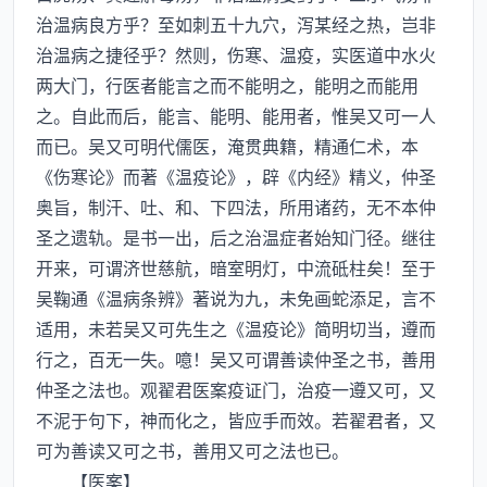
治温病良方乎？至如刺五十九穴，泻某经之热，岂非
治温病之捷径乎？然则，伤寒、温疫，实医道中水火
两大门，行医者能言之而不能明之，能明之而能用
之。自此而后，能言、能明、能用者，惟吴又可一人
而已。吴又可明代儒医，淹贯典籍，精通仁术，本
《伤寒论》而著《温疫论》，辟《内经》精义，仲圣
奥旨，制汗、吐、和、下四法，所用诸药，无不本仲
圣之遗轨。是书一出，后之治温症者始知门径。继往
开来，可谓济世慈航，暗室明灯，中流砥柱矣！至于
吴鞠通《温病条辨》著说为九，未免画蛇添足，言不
适用，未若吴又可先生之《温疫论》简明切当，遵而
行之，百无一失。噫！吴又可谓善读仲圣之书，善用
仲圣之法也。观翟君医案疫证门，治疫一遵又可，又
不泥于句下，神而化之，皆应手而效。若翟君者，又
可为善读又可之书，善用又可之法也已。
【医案】