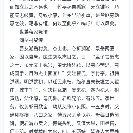
而知立业之不易也！”竹亭起自孤寒，无立锥地，乃
能矢志岐黄，身致小康，为乡里所引重，是皆厄穷动
忍之效，藉非有恒，何以至此乎？呜呼！可以风矣。
世弟蒋家咏撰
湖岳村叟传
吾友湖岳村叟，杰士也。心折濒湖、景岳两医
家，因以自号。医生胡以杰目之，曰：“孟子言豪杰
之士，虽无文王犹兴；叟无所凭藉，以劳心苦思，竟
成国手，目为杰士固宜！”叟姓翟氏，字竹亭。祖籍
洪洞。明洪武初，以迁民来杞，旋移直隶长垣之大翟
庄，咸丰壬子，河决铜瓦箱，复来杞，遂为杞人。祖
寅功，父化醇，母氏韩。君鲜兄弟，有妹五。家世
贫，仅负郭田数亩，幼从父作小负贩。十五岁时，父
患瘫痪疾，八口之家，恃五尺之童以养。母每日造煎
饼，使君游市卖之，博蝇头利。又值大旱，田尽售，
仍不给。时煮椿叶为食，四、五两妹，皆许人为童养