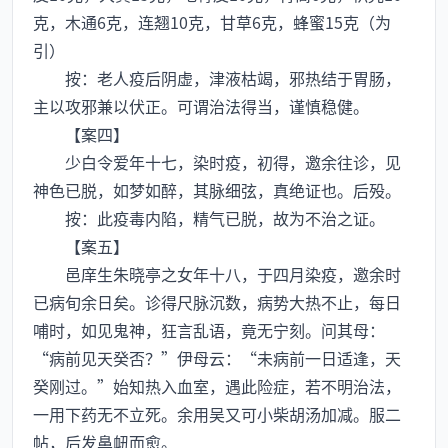
克，木通6克，连翘10克，甘草6克，蜂蜜15克（为
引）
按：老人疫后阴虚，津液枯竭，邪热结于胃肠，
主以攻邪兼以伏正。可谓治法得当，谨慎稳健。
【案四】
少白令爱年十七，染时疫，初得，邀余往诊，见
神色已脱，如梦如醉，其脉细弦，真绝证也。后殁。
按：此疫毒内陷，精气已脱，故为不治之证。
【案五】
邑庠生朱晓亭之女年十八，于四月染疫，邀余时
已病旬余日矣。诊得尺脉沉数，病势大热不止，每日
哺时，如见鬼神，狂言乱语，竟无宁刻。问其母：
“病前见天癸否？”伊母云：“未病前一日适逢，天
癸刚过。”始知热入血室，遇此险症，若不明治法，
一用下药无不立死。余用吴又可小柴胡汤加减。服二
帖，后发鼻衄而愈。