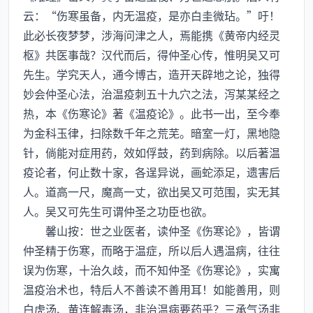
云：“伤寒虽备，内无温疫，是亦白圭微玷。”吁！
此必长夜梦梦，涉海问津之人，焉能携《黄帝内经灵
枢》共医事哉？汉代而后，得仲圣心传，惟明吴又可
先生。学究天人，通今博古，造开天辟地之论，独得
妙会仲圣心法，治温疫刺五十九穴之法，泻某某经之
热，本《伤寒论》著《温疫论》。此书一出，至今奉
为金科玉律，扫除数千年之荒芜。暗室一灯，黑地隐
针，倘能对症用药，效如俘鼓，药到病除。以后著温
疫论者，何止数十家，各逞异说，画蛇添足，遗害后
人。道高一尺，魔高一丈，欲出吴又可范围，实无其
人。吴又可先生可谓仲圣之功臣也欲。
馨山按：世之业医者，读仲圣《伤寒论》，皆谓
仲圣精于伤寒，而略于温症，所以后人遇温病，往往
误为伤寒，十治久歧，而不知仲圣《伤寒论》，实寓
温疫治术也，特后人不善读不善用耳！如能善用，则
白虎汤、黄连解毒汤，非治温病要药乎？三承气汤非