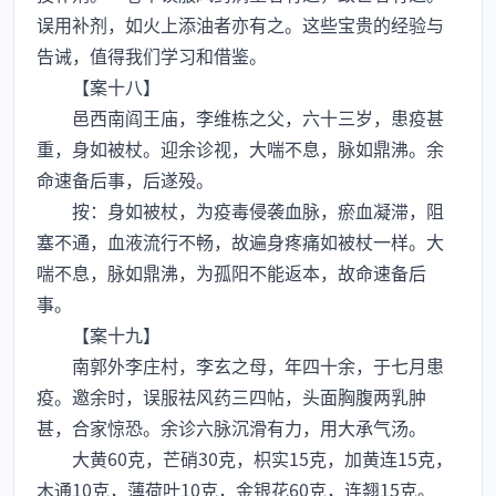
误用补剂，如火上添油者亦有之。这些宝贵的经验与
告诫，值得我们学习和借鉴。
【案十八】
邑西南阎王庙，李维栋之父，六十三岁，患疫甚
重，身如被杖。迎余诊视，大喘不息，脉如鼎沸。余
命速备后事，后遂殁。
按：身如被杖，为疫毒侵袭血脉，瘀血凝滞，阻
塞不通，血液流行不畅，故遍身疼痛如被杖一样。大
喘不息，脉如鼎沸，为孤阳不能返本，故命速备后
事。
【案十九】
南郭外李庄村，李玄之母，年四十余，于七月患
疫。邀余时，误服祛风药三四帖，头面胸腹两乳肿
甚，合家惊恐。余诊六脉沉滑有力，用大承气汤。
大黄60克，芒硝30克，枳实15克，加黄连15克，
木通10克，薄荷叶10克，金银花60克，连翘15克。