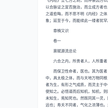
《内经》立七方之制，而仲景因方以
以合脉证之宜否施治，而立成方者也
之道愈晦，而不思不明《内经》之体
象；延至于今，而能续此一缕者犹罕
章楠又识
卷一
禀赋源流总论
六合之内，所贵者人，人所重者，
而保卫性命者，医也。其为医者，
中，具太极之体，而与天地万物同根
者为生，有形之气成质，而灵主于中
使知之。必悟道而后知机，知机，则
未知生，焉知死也。然既同其一灵，
远也；寿夭不同者，气化之浓薄也。