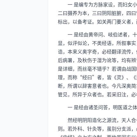
一 是编专为方脉家设，而妇女小
二曰摄养为本，三曰阴阳脏腑，四曰
标出，以备考证。如关两门要义者，
一 是经由黄帝问、岐伯述者，十
显，似评似论，不类经语，所叙事实
诰，本来义奥字奇，必经翻译流传，
后病暑，及秋伤于湿为讹等，均有辨
是详细，而丝毫不错乎？若谓由战国
理，而称“经曰”者，皆《灵》、《
断，所谓以辞害意者也。今凡深奥简
管见，所异于众者也。若采旧注，必
一 是经由诸圣问答，明医道之体
然经明阴阳造化之源流，天人合一
则。若外科、针灸等，虽别分支派，