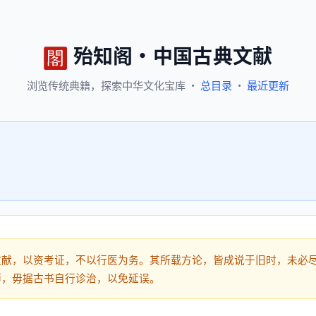
殆知阁
·
中国古典文献
浏览
传统典籍，
探索
中华文化宝库
·
总目录
·
最近更新
文献，以资考证，不以行医为务。其所载方论，皆成说于旧时，未必
师，毋据古书自行诊治，以免延误。