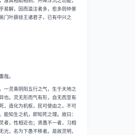
，准其相助相制、升降浮沉之功能，
乎易解，因而滥注者多，愈多则仲景
吴门叶薛徐王诸君子，已有中兴之
重哉。
。一灵乘阴阳五行之气，生于天地之
异也。灵无形而气有形，自无而至有
死，造化为机枢，民可使由之，不可
。能知生之机，即知死之理。故曰：
灵者，性相近也；贤愚不一者，习相
无光，名为下愚不移者。是故灵明，