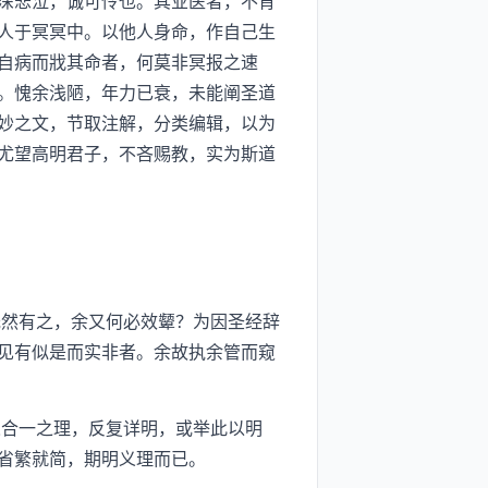
深悲泣，诚可怜也。其业医者，不肯
人于冥冥中。以他人身命，作自己生
自病而戕其命者，何莫非冥报之速
。愧余浅陋，年力已衰，未能阐圣道
妙之文，节取注解，分类编辑，以为
尤望高明君子，不吝赐教，实为斯道
然有之，余又何必效颦？为因圣经辞
见有似是而实非者。余故执余管而窥
合一之理，反复详明，或举此以明
省繁就简，期明义理而已。