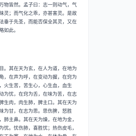
万物皆然。孟子曰：志一则动气，气
昧灵；而气化之乖，亦甚害灵。是故
法垂于先圣，而能否保全其灵，又在
略如此。
目。其在天为玄，在人为道，在地为
角，在声为呼，在变动为握，在窍为
，火生苦，苦生心，心生血，血生
动为忧，在窍为舌，在味为苦，在志
脾生肉，肉生肺，脾主口。其在天为
味为甘，在志为思。思伤脾，怒胜
，肺主鼻。其在天为燥，在地为金，
为忧。忧伤肺，喜胜忧；热伤皮毛，