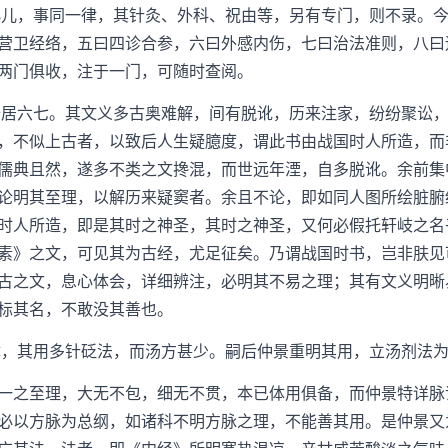
儿，事同一律，其针灸、外科、祝由等，另有专门，则不录。今
营卫经络，五曰四诊合参，六曰外感内伤，七曰治法准则，八曰
两门俱收，注于一门，可随时查阅。
居六七。其文义多古奥难解，间有脱讹，历来注家，纷纷聚讼，
，不似上古者，以致后人生疑臆度，谓此书由战国时人所造，而
儒典且然，遂多不类之文搀混，而世远年湮，自多脱讹。余前集
论明其至理，以解历来疑窦者。余且不论，即如同人图所绘脏腑
时人所造，即是其时之神圣，其时之神圣，又何必假托轩岐之名
素》之文，可见其为古经，尤足征矣。乃谓战国时书，岂非肤见
古之文，息心体会，详细辨注，必明其不易之理；其有文义明晰
标其名，不敢没其善也。
，其用多针砭法，而汤方甚少。嗣后仲景重明其用，立汤剂法为
之至理，大无不包，细无不贯，本已体用俱备，而仲景特详脉
必以方脉为总纲，如诸科不明方脉之理，不能善其用。是仲景又