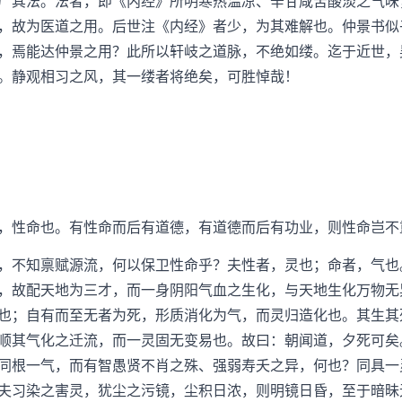
广其法。法者，即《内经》所明寒热温凉、辛甘咸苦酸淡之气味
，故为医道之用。后世注《内经》者少，为其难解也。仲景书似
，焉能达仲景之用？此所以轩岐之道脉，不绝如缕。迄于近世，
。静观相习之风，其一缕者将绝矣，可胜悼哉！
性命也。有性命而后有道德，有道德而后有功业，则性命岂不
不知禀赋源流，何以保卫性命乎？夫性者，灵也；命者，气也
，故配天地为三才，而一身阴阳气血之生化，与天地生化万物无
也；自有而至无者为死，形质消化为气，而灵归造化也。其生其
顺其气化之迁流，而一灵固无变易也。故曰：朝闻道，夕死可矣
同根一气，而有智愚贤不肖之殊、强弱寿夭之异，何也？同具一
夫习染之害灵，犹尘之污镜，尘积日浓，则明镜日昏，至于暗昧