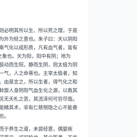
则必明其所以生、所以死之理，于是
为外为轻之意也。朱子曰：天以阴阳
乘气化以成形质，凡有血气者，皆有
之象也。天为阳，阳中有阴；地为
极动而生阳，静而生阴，则太极为阴
一气，人之命蒂也。主宰太极者，知
。由是言之，所以生者，得气化之和
斡旋人身阴阳气血生化之源，以救其
民无夭札之苦，其流泽何可穷尽哉。
能精其术，非有仁慈恻隐之心不能善
也。
而于养生之道，未尝经意，偶婴疾