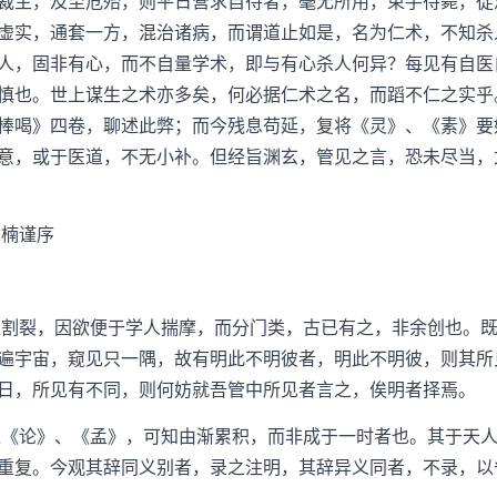
裁主，及至危殆，则平日营求自待者，毫无所用，束手待毙，徒
虚实，通套一方，混治诸病，而谓道止如是，名为仁术，不知杀
人，固非有心，而不自量学术，即与有心杀人何异？每见有自医
慎也。世上谋生之术亦多矣，何必据仁术之名，而蹈不仁之实乎
棒喝》四卷，聊述此弊；而今残息苟延，复将《灵》、《素》要
意，或于医道，不无小补。但经旨渊玄，管见之言，恐未尽当，
楠谨序
割裂，因欲便于学人揣摩，而分门类，古已有之，非余创也。既
遍宇宙，窥见只一隅，故有明此不明彼者，明此不明彼，则其所
日，所见有不同，则何妨就吾管中所见者言之，俟明者择焉。
《论》、《孟》，可知由渐累积，而非成于一时者也。其于天人
重复。今观其辞同义别者，录之注明，其辞异义同者，不录，以