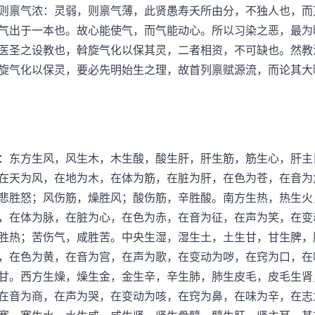
则禀气浓：灵弱，则禀气薄，此贤愚寿夭所由分，不独人也，而
气出于一本也。故心能使气，而气能动心。所以习染之恶，最为
医圣之设教也，斡旋气化以保其灵，二者相资，不可缺也。然教
旋气化以保灵，要必先明始生之理，故首列禀赋源流，而论其大
东方生风，风生木，木生酸，酸生肝，肝生筋，筋生心，肝主
在天为风，在地为木，在体为筋，在脏为肝，在色为苍，在音为
悲胜怒；风伤筋，燥胜风；酸伤筋，辛胜酸。南方生热，热生火
，在体为脉，在脏为心，在色为赤，在音为征，在声为笑，在变
胜热；苦伤气，咸胜苦。中央生湿，湿生土，土生甘，甘生脾，
，在色为黄，在音为宫，在声为歌，在变动为哕，在窍为口，在
甘。西方生燥，燥生金，金生辛，辛生肺，肺生皮毛，皮毛生肾
在音为商，在声为哭，在变动为咳，在窍为鼻，在味为辛，在志