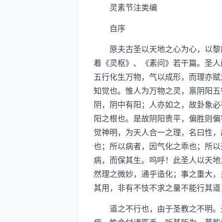
灵素节注类编
自序
原夫古圣以天地之心为心，以黎庶
着《灵枢》、《素问》若干篇。圣人
五行化生万物，气以成形，而理亦赋
知觉也。惟人为万物之灵，禀阴阳五
阴，阴中有阳；人亦如之，故卦象必
阳之根也。是故阴阳贵平，偏胜则偏
觉神明，为天人合一之理，名曰性，
也；所以病者，因气化之乖也；所以
病，而保其生。呜呼！此圣人以天地
然理之微妙，通乎造化；事之重大，
其用，非有不忮不求之量不能行其道
道之不行也，由于圣教之不明。圣