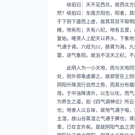
岐伯曰：天不足西北，故西北方阴
然？岐伯曰：东南方阳也，阳者，其
于下则下盛而上虚，故其耳目不聪明
精，地有形；天有八纪，地有五里，
复始。唯贤人上配天以养头，下象地
气通于肾。六经为川，肠胃为海，九
雷，逆气象阳。故治不法天之纪，不
此明人为一小天地，而与天地同造
处，则外邪乘虚袭之，故邪受在上则
阴阳升降流行自然之势，而其分布循
母。于中浊降清升，以生以化，而气
为养生之道，如《四气调神论》所云
也；地食人以五味，故地气通于嗌，
主湿，故山谷蒸湿之气通于脾也；肾
患，已在言外矣。是故阴阳气血之流