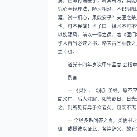
病，性命付诸医手，听其所为，莫能
究心圣经理法，陋习相沿，不识阴阳
涯，试一扪心，果能安乎？夫医之杀
也，可不畏哉！孟子曰：择术不可不
以挽颓风。前以一得之愚，着《医门
学人首当必读之书，略表古圣垂教之
之幸也。
道光十四年岁次甲午孟春 会稽章
例言
一 《灵》、《素》圣经，原不应
简义广，后人注解，如管窥日，日光
之，则所见有异于众者矣。窥既不离
一 全经多系问答之言，类儒书之
彼，或援彼以证此，各篇辞义，故有