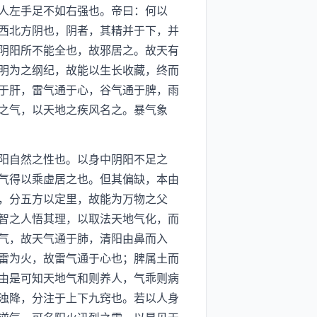
人左手足不如右强也。帝曰：何以
西北方阴也，阴者，其精并于下，并
阴阳所不能全也，故邪居之。故天有
明为之纲纪，故能以生长收藏，终而
于肝，雷气通于心，谷气通于脾，雨
之气，以天地之疾风名之。暴气象
阳自然之性也。以身中阴阳不足之
气得以乘虚居之也。但其偏缺，本由
，分五方以定里，故能为万物之父
智之人悟其理，以取法天地气化，而
气，故天气通于肺，清阳由鼻而入
雷为火，故雷气通于心也；脾属土而
由是可知天地气和则养人，气乖则病
浊降，分注于上下九窍也。若以人身