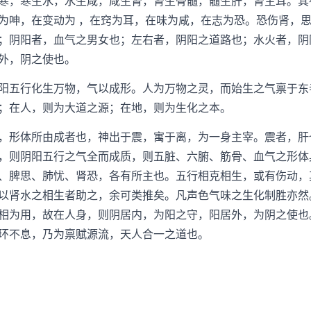
寒，寒生水，水生咸，咸生肾，肾生骨髓，髓生肝，肾主耳。其
为呻，在变动为 ，在窍为耳，在味为咸，在志为恐。恐伤肾，
；阴阳者，血气之男女也；左右者，阴阳之道路也；水火者，阴
外，阴之使也。
五行化生万物，气以成形。人为万物之灵，而始生之气禀于东
；在人，则为大道之源；在地，则为生化之本。
形体所由成者也，神出于震，寓于离，为一身主宰。震者，肝
，则阴阳五行之气全而成质，则五脏、六腑、筋骨、血气之形体
、脾思、肺忧、肾恐，各有所主也。五行相克相生，或有伤动，
以肾水之相生者助之，余可类推矣。凡声色气味之生化制胜亦然
相为用，故在人身，则阴居内，为阳之守，阳居外，为阴之使也
环不息，乃为禀赋源流，天人合一之道也。