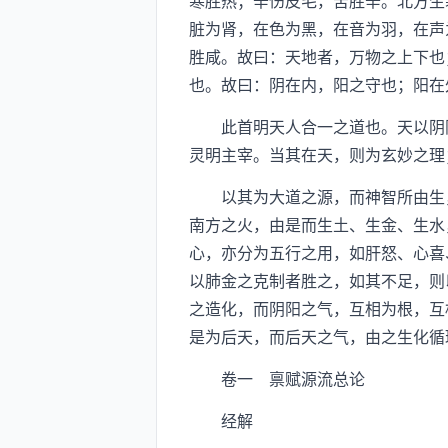
寒胜热；辛伤皮毛，苦胜辛。北方生
脏为肾，在色为黑，在音为羽，在声
胜咸。故曰：天地者，万物之上下也
也。故曰：阴在内，阳之守也；阳在
此首明天人合一之道也。天以阴阳
灵明主宰。当其在天，则为玄妙之理
以其为大道之源，而神智所由生，
南方之火，由是而生土、生金、生水
心，亦分为五行之用，如肝怒、心喜
以肺金之克制者胜之，如其不足，则
之造化，而阴阳之气，互相为根，互
是为后天，而后天之气，由之生化循
卷一 禀赋源流总论
经解