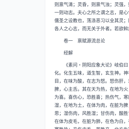
则禀气清；灵昏，则禀气浊；灵强，
一则动志。夫心之所之谓之志，是心
儒圣之设教也，荡涤恶习以全其灵；
各人之心志，而无关于外者。若欲斡
卷一 禀赋源流总论
经解
《素问·阴阳应象大论》岐伯曰：
化。化生五味，道生智，玄生神。神
目，在味为酸，在志为怒。怒伤肝，
脾，心主舌。其在天为热，在地为火
为喜。喜伤心，恐胜喜；热伤气，寒
湿，在地为土，在体为肉，在脏为脾
思；湿伤肉，风胜湿；甘伤肉，酸胜
在体为皮毛，在脏为肺，在色为白，