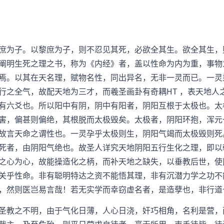
为子。以黎庶为子，则不忍见其死，必欲全其生。欲全其生，
阐明生死之理之书，称为《内经》者，盖以性命为内为重，事物
焉。以其在天名理，赋物名性，同出异名，无非一灵而已。一灵
行之全气，故配天地为三才，而羲圣画卦有奇耦HT ，表天地人
有六爻也。所以阳中有阴，阴中有阳者，阴阳互根于太极也。太
害，偏甚则偏绝，其根脱而太极毁矣。太极者，阴阳环抱，浑元
故言天命之谓性也。一灵孕乎太极则生，阴阳气竭而太极毁则死
死者，由阴阳气绝也。故圣人详究天地阴阳五行生化之理，即以
之心为心，故能操造化之柄，而补天地之缺失，以垂教后世，使
关乎性命。非有聪明特达之资不能悟其理，非有沉潜力学之功不
，然则医岂易言哉！若无实学而幸窃虚名者，是造孽也，非行道
教之不明，由于气化日薄，人心日浇，奸巧相角，名利是营，