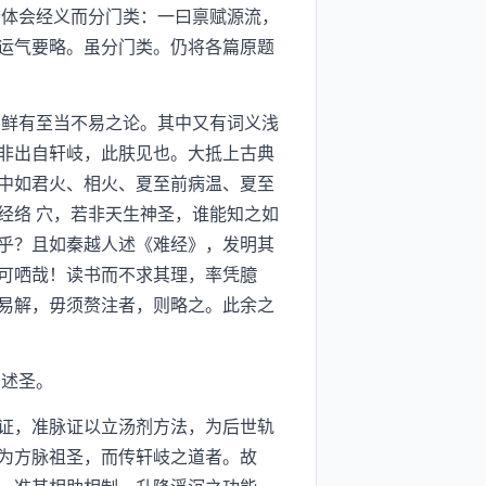
体会经义而分门类：一曰禀赋源流，
运气要略。虽分门类。仍将各篇原题
鲜有至当不易之论。其中又有词义浅
非出自轩岐，此肤见也。大抵上古典
中如君火、相火、夏至前病温、夏至
经络 穴，若非天生神圣，谁能知之如
乎？且如秦越人述《难经》，发明其
可哂哉！读书而不求其理，率凭臆
易解，毋须赘注者，则略之。此余之
述圣。
证，准脉证以立汤剂方法，为后世轨
为方脉祖圣，而传轩岐之道者。故