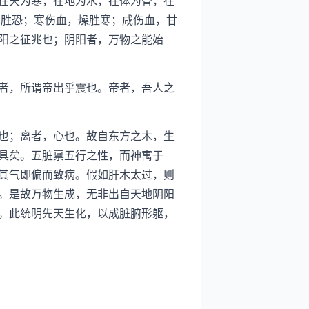
在天为寒，在地为水，在体为骨，在
思胜恐；寒伤血，燥胜寒；咸伤血，甘
阳之征兆也；阴阳者，万物之能始
者，所谓帝出乎震也。帝者，吾人之
也；离者，心也。故自东方之木，生
具矣。五脏禀五行之性，而神寓于
其气即偏而致病。假如肝木太过，则
。是故万物生成，无非出自天地阴阳
。此统明先天生化，以成脏腑形躯，