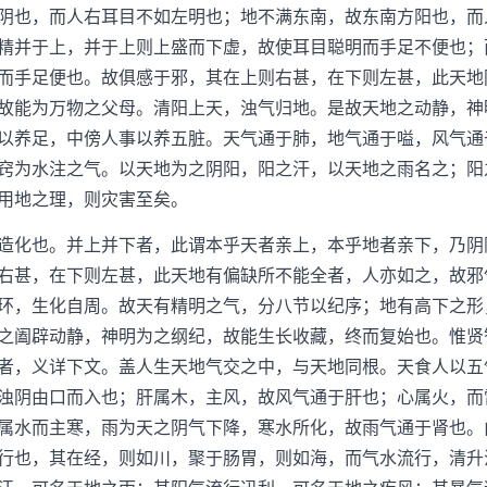
也，而人右耳目不如左明也；地不满东南，故东南方阳也，而
精并于上，并于上则上盛而下虚，故使耳目聪明而手足不便也；
而手足便也。故俱感于邪，其在上则右甚，在下则左甚，此天地
故能为万物之父母。清阳上天，浊气归地。是故天地之动静，神
以养足，中傍人事以养五脏。天气通于肺，地气通于嗌，风气通
窍为水注之气。以天地为之阴阳，阳之汗，以天地之雨名之；阳
用地之理，则灾害至矣。
化也。并上并下者，此谓本乎天者亲上，本乎地者亲下，乃阴
右甚，在下则左甚，此天地有偏缺所不能全者，人亦如之，故邪
环，生化自周。故天有精明之气，分八节以纪序；地有高下之形
之阖辟动静，神明为之纲纪，故能生长收藏，终而复始也。惟贤
者，义详下文。盖人生天地气交之中，与天地同根。天食人以五
浊阴由口而入也；肝属木，主风，故风气通于肝也；心属火，而
属水而主寒，雨为天之阴气下降，寒水所化，故雨气通于肾也。
行也，其在经，则如川，聚于肠胃，则如海，而气水流行，清升