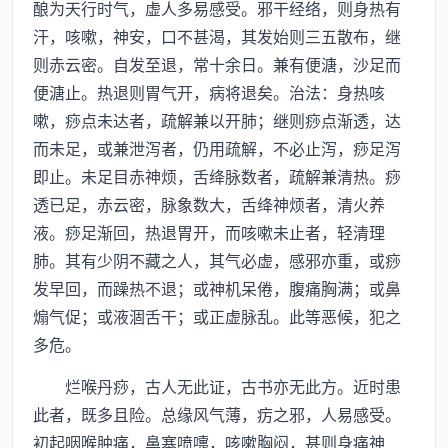
酿为天行时气，虚人多易感受。邪干经络，则身热有
汗，咳嗽，神安，口不甚渴，其发始则三五散布，继
则赤云密。自发至退，常十余日。兼有便溏，沙足而
便溏止。热退则胃气开，病将退矣。治法：身热咳
嗽，痧点未达者，疏解兼以开肺；继则痧点渐透，达
而未足，或兼泄泻者，仍用疏解，不必止泻，痧足泻
即止。未足目赤神烦，舌绛脉数者，疏解兼清热。痧
透已足，赤云密，脉象数大，舌绛神烦者，清火养
液。痧足渐回，热退胃开，而咳嗽未止者，轻清理
肺。其有少阴不藏之人，其气必虚，感邪亦重，或痧
发早回，而躁热不退；或神机呆倦，腹痛胸满；或鼻
煽气促；或液涸舌干；或正虚脉乱。此等恶候，犯之
多危。
烂喉丹痧，古人无此证，古书亦无此方。近时患
此者，既多且险。总缘风气薄，疠之邪，人易感受。
初起咽喉肿痛，鼻塞喷嚏，咳嗽胸闷，甚则身痛神