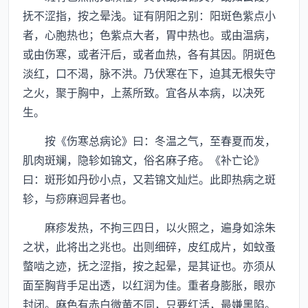
抚不涩指，按之晕浅。证有阴阳之别：阳斑色紫点小
者，心胞热也；色紫点大者，胃中热也。或由温病，
或由伤寒，或者汗后，或者血热，各有其因。阴斑色
淡红，口不渴，脉不洪。乃伏寒在下，迫其无根失守
之火，聚于胸中，上蒸所致。宜各从本病，以决死
生。
按《伤寒总病论》曰：冬温之气，至春夏而发，
肌肉斑斓，隐轸如锦文，俗名麻子疮。《补亡论》
曰：斑形如丹砂小点，又若锦文灿烂。此即热病之斑
轸，与痧麻迥异者也。
麻疹发热，不拘三四日，以火照之，遍身如涂朱
之状，此将出之兆也。出则细碎，皮红成片，如蚊蚤
螫啮之迹，抚之涩指，按之起晕，是其证也。亦须从
面至胸背手足出透，以红润为佳。重者身膨胀，眼亦
封闭。麻色有赤白微黄不同，只要红活，最嫌黑陷。