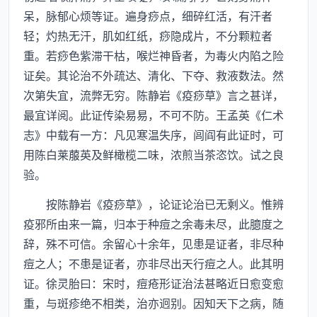
呆，脉郁心烦等证。遍身痧点，细碎红活，有汗者
轻；灼热无汗，肌如红纸，痧隐成片，不分颗粒者
重。若痧色紫滞干枯，喉烂神昏者，为毒火内陷之险
证矣。其论治不外疏达、清化、下夺、救液数法。然
次第失宜，流弊无穷。陈静岩《疫痧草》言之甚详，
最宜详阅。此证传染易易，不可不防。王孟英《仁术
志》中载有一方：凡见寒温失序，闾阎有此证时，可
用陈白莱菔英及鲜橄榄二味，浓煎当茶恣饮。试之良
验。
按陈静岩《疫痧草》，论证论治已无剩义。惟辨
疫邪所由来一篇，归本于种痘之余毒未尽，此臆度之
辞，殊不可信。余留心十余年，见患是证者，非尽种
痘之人；不患是证者，亦非尽出天行痘之人。此其明
证。徐灵胎曰：宋时，痘疮形证治法甚略近日愈变愈
重，与斑疹绝不相类，治亦迥别。因知天下之病，随