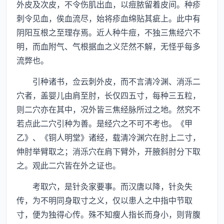
外皮及次皮，不令伤肌出血，以痘脓留着皮间。种疹
刺令见血，俟血流尽，始将疹血绵贴其疵上。此中有
阴阳互根之至理存焉。近人种牛痘，不独三焦经穴不
明，而血附气、气根据血之义茫然不解，无怪乎每多
流弊也。
引种诸书，佥云刺外皮，而不言清冷渊、消泺二
穴者，盖婴儿由肩至肘，长仅四五寸，每种三五粒，
则二穴亦在其中，况外皆三焦经脉所过之地。然究不
若点此二穴引种为善。是经穴之不可不考也。《甲
乙》、《铜人明堂》诸经，载清冷渊穴在肘上二寸，
伸肘举臂取之；消泺穴在肩下臂外，开腋斜肘分下取
之。观此二穴皆在外之证也。
考取穴，是针灸家要事。而汉唐以降，针灸失
传，为不明同身取寸之义，仅以患人之中指中节取
寸，便为独得心传。殊不知瘦人指长而身小，则背腹