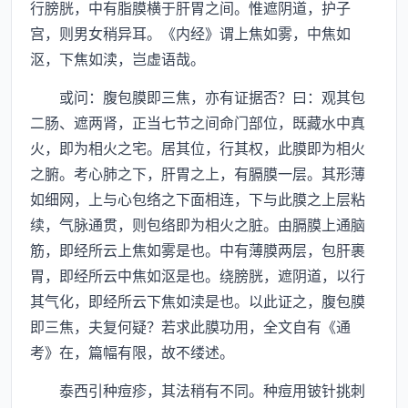
行膀胱，中有脂膜横于肝胃之间。惟遮阴道，护子
宫，则男女稍异耳。《内经》谓上焦如雾，中焦如
沤，下焦如渎，岂虚语哉。
或问：腹包膜即三焦，亦有证据否？曰：观其包
二肠、遮两肾，正当七节之间命门部位，既藏水中真
火，即为相火之宅。居其位，行其权，此膜即为相火
之腑。考心肺之下，肝胃之上，有膈膜一层。其形薄
如细网，上与心包络之下面相连，下与此膜之上层粘
续，气脉通贯，则包络即为相火之脏。由膈膜上通脑
筋，即经所云上焦如雾是也。中有薄膜两层，包肝裹
胃，即经所云中焦如沤是也。绕膀胱，遮阴道，以行
其气化，即经所云下焦如渎是也。以此证之，腹包膜
即三焦，夫复何疑？若求此膜功用，全文自有《通
考》在，篇幅有限，故不缕述。
泰西引种痘疹，其法稍有不同。种痘用铍针挑刺