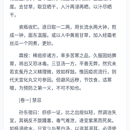
度。去甘草，取豆晒干，入汁再浸再晒，以汁尽晒
干。
瓷瓶收贮。逐日取一二两，用长流水两大钟，煎
成一钟，面东温服。或以人中黄易甘草，加入经霜老
丝瓜一个同煮，更妙。
霖按：稀痘疹诸方，率多苦寒之品，久服固妨脾
胃，将出又恐冰毒。三豆汤一方，平善无弊，然究未
若玄菟丹之义精理微，效如桴鼓。惟因疫疠流行，则
代天宣化丸又可参因。但避风远秽，节饮食，适寒
暄，为预防之第一义，不可不知也。
[卷一] 禁忌
孙东宿曰：痧疹一证，比之出痘似轻，然调治失
宜，其祸反不旋踵塞，毒气难泄，遂变紫黑而死矣。
如极渴欲水，只宜少与葱白汤，以滋其渴耳。必须使