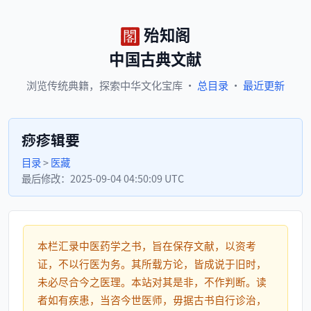
殆知阁
中国古典文献
浏览
传统典籍，
探索
中华文化宝库
·
总目录
·
最近更新
痧疹辑要
目录
>
医藏
最后修改：
2025-09-04 04:50:09 UTC
本栏汇录中医药学之书，旨在保存文献，以资考
证，不以行医为务。其所载方论，皆成说于旧时，
未必尽合今之医理。本站对其是非，不作判断。读
者如有疾患，当咨今世医师，毋据古书自行诊治，