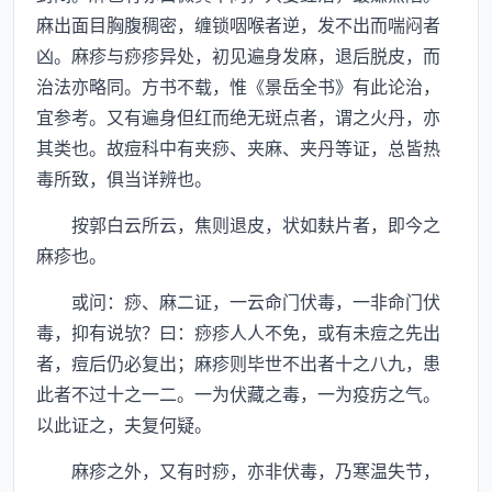
麻出面目胸腹稠密，缠锁咽喉者逆，发不出而喘闷者
凶。麻疹与痧疹异处，初见遍身发麻，退后脱皮，而
治法亦略同。方书不载，惟《景岳全书》有此论治，
宜参考。又有遍身但红而绝无斑点者，谓之火丹，亦
其类也。故痘科中有夹痧、夹麻、夹丹等证，总皆热
毒所致，俱当详辨也。
按郭白云所云，焦则退皮，状如麸片者，即今之
麻疹也。
或问：痧、麻二证，一云命门伏毒，一非命门伏
毒，抑有说欤？曰：痧疹人人不免，或有未痘之先出
者，痘后仍必复出；麻疹则毕世不出者十之八九，患
此者不过十之一二。一为伏藏之毒，一为疫疠之气。
以此证之，夫复何疑。
麻疹之外，又有时痧，亦非伏毒，乃寒温失节，