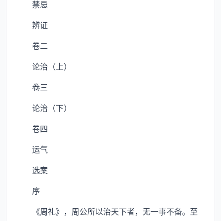
禁忌
辨证
卷二
论治（上）
卷三
论治（下）
卷四
运气
选案
序
《周礼》，周公所以治天下者，无一事不备。至