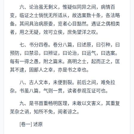
六、论治虽无剩义，惟疑似同异之间，病情百
变，临证之士惝恍无所适从，故选案数十条，各法略
备。其间具治病原委，览者心目豁然。遇证之偶相类
者，用之无疑，效可立俟，庶免望洋之叹。
七、书分四卷。卷分八篇，曰述原，曰引种，曰
预防，曰禁忌，曰辨证，曰论治，曰运气，曰选案。
每有一得之愚，附之篇末。高明之士，起而正之，匡
其不逮，固鄙人之幸，亦是书之幸也。
八、古人文本，未便割裂。前后之间，难免拉
杂。书虽八篇，气则一贯，读者参观互证可也。
九、是书首重畅明医理，未敢以文害义，其重复
芜杂之诮，知所不免，阅者谅之。
[卷一] 述原