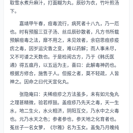
取雪水煮升麻汁，打面糊为丸，辰砂为衣，竹叶煎汤
下。
嘉靖甲午春，痘毒流行，病死者十八九，乃一厄
也。时有预服三豆子汤、丝瓜辰砂散者，凡方书所载
预解痘毒之法，靡不用之，未见效者，余窃思痘疹疫
疠之毒，因岁运灾眚之变，难以药解；而人事未尽，
又不可诿之天数也。于是检阅古方，乃于《韩氏医
通》得五瘟丹，以五运为主，喜曰：此解毒神药也。
根据方修合，施售于人。但报之者，莫不轻疏，人皆
神之。因命之曰代天宣化丸。
张隐庵曰：夫稀痘疹之方法虽多，未有如元兔丸
之理甚精微，验若桴鼓。盖痘疹乃先天之毒，天一生
水，地二生火，水火相济，阴阳互交，乃水中之火毒
也。元乃水天之色；参者参也，参天地之化育者也。
菟丝子一名女萝，《尔雅》名为玉女。盖兔乃月魄纯