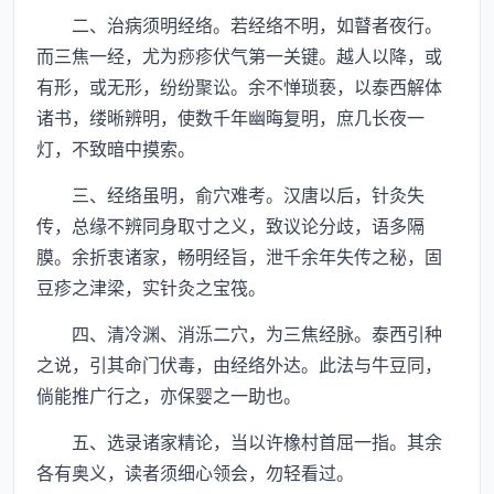
二、治病须明经络。若经络不明，如瞽者夜行。
而三焦一经，尤为痧疹伏气第一关键。越人以降，或
有形，或无形，纷纷聚讼。余不惮琐亵，以泰西解体
诸书，缕晰辨明，使数千年幽晦复明，庶几长夜一
灯，不致暗中摸索。
三、经络虽明，俞穴难考。汉唐以后，针灸失
传，总缘不辨同身取寸之义，致议论分歧，语多隔
膜。余折衷诸家，畅明经旨，泄千余年失传之秘，固
豆疹之津梁，实针灸之宝筏。
四、清冷渊、消泺二穴，为三焦经脉。泰西引种
之说，引其命门伏毒，由经络外达。此法与牛豆同，
倘能推广行之，亦保婴之一助也。
五、选录诸家精论，当以许橡村首屈一指。其余
各有奥义，读者须细心领会，勿轻看过。