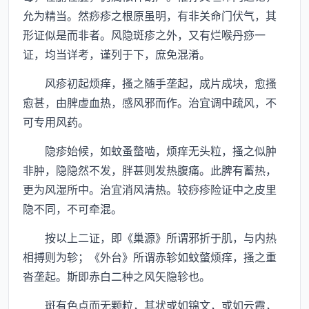
允为精当。然痧疹之根原虽明，有非关命门伏气，其
形证似是而非者。风隐斑疹之外，又有烂喉丹痧一
证，均当详考，谨列于下，庶免混淆。
风疹初起烦痒，搔之随手垄起，成片成块，愈搔
愈甚，由脾虚血热，感风邪而作。治宜调中疏风，不
可专用风药。
隐疹始候，如蚊蚤螫啮，烦痒无头粒，搔之似肿
非肿，隐隐然不发，胖甚则发热腹痛。此脾有蓄热，
更为风湿所中。治宜消风清热。较痧疹险证中之皮里
隐不同，不可牵混。
按以上二证，即《巢源》所谓邪折于肌，与内热
相搏则为轸；《外台》所谓赤轸如蚊螫烦痒，搔之重
沓垄起。斯即赤白二种之风矢隐轸也。
斑有色点而无颗粒，其状或如锦文，或如云霞，