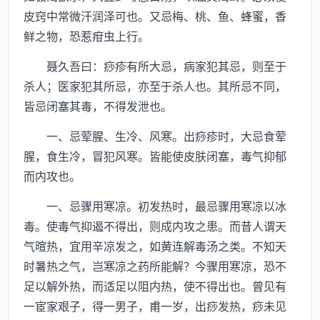
皮窍中常微汗润泽可也。又忌梅、桃、鱼、蜂蜜，香
鲜之物，恐惹疳虫上行。
聂久吾曰：痧疹有所大忌，病家犯其忌，则至于
杀人；医家犯其所忌，亦至于杀人也。其所忌不同，
皆忌闭塞其毒，不得发泄也。
一、忌荤腥、生冷、风寒。出痧疹时，大忌食荤
腥，食生冷，冒犯风寒。皆能使皮肤闭塞，毒气抑郁
而内攻也。
一、忌骤用寒凉。初发热时，最忌骤用寒凉以冰
毒。使毒气抑遏不得出，则成内攻之患。而昔人谓天
气暄热，宜用辛凉发之，如黄连解毒汤之类。不知天
时暑热之气，岂寒凉之药所能解？今骤用寒凉，恐不
足以解外热，而适足以阻内热，使不得出也。曾见有
一宦家艰子，得一男子，甫一岁，出痧发热，痧未见