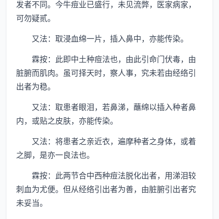
发者不同。今牛痘业已盛行，未见流弊，医家病家，
可勿疑贰。
又法：取浸血绵一片，插入鼻中，亦能传染。
霖按：此即中土种痘法也，由此引命门伏毒，由
脏腑而肌肉。虽可择天时，察人事，究未若由经络引
出者为稳。
又法：取患者眼泪，若鼻涕，蘸绵以插入种者鼻
内，或贴之皮肤，亦能传染。
又法：将患者之亲近衣，遍摩种者之身体，或着
之脚，是亦一良法也。
霖按：此两节合中西种痘法脱化出者，用涕泪较
刺血为尤便。但从经络引出者为善，由脏腑引出者究
未妥当。