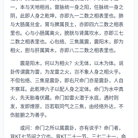
一，本与天地相肖。督脉统一身之阳，任脉统一身之
阴，此即人身之乾坤，亦即九一二数之相表里也。肺
与大肠属兑金，胃与脾属艮土，亦即四六二数之相表
里也。心与小肠属离火，膀胱与肾属坎水，亦即三七
二数之相表里也。心包络、三焦属震，震阳木，即为
相火，胆与肝属巽木，亦即八二二数之相表里也。
震是阳木，何以为相火？火无体，以木为体。说
卦传谓震为雷，为龙雷之火，岂不象人身之相火乎。
不但包络、三焦是震卦，即右尺命门亦是震卦，人自
不察耳。此乾坤六子以配人身之定体。命门为水中真
火，先天胎毒伏藏。命门如雷火潜于水底，遇时则
发，发即燎原，岂若取同气之三焦，由经络外达，不
伤脏腑之为善乎。
或问：命门之所以属震卦，亦有说乎？命门者，
背KT七节间之穴也。背KT二十一节，三七二十一，命