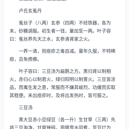
卢氏玄菟丹
菟丝子（八两）玄参（四两）不经铁器，各为
末，砂糖调服。初生者一钱，量加至一两。叶子容
曰：菟丝养先天之水，玄参清肾家之火。
一养一清，则痘疹之毒自减。童年久服，不特稀
痘，且免痨瘵。
叶子容曰：三豆汤为扁鹊之方。黑归肾以制相
火，赤归心以制君火，绿归阳明以制胃火。三豆皆凉
品，而寓生发之意，常服而不嫌其峻烈，功缓而实取
其稳便。未出痘疹时，及将出发热时，皆可服之。
三豆汤
黑大豆赤小豆绿豆（各一升）生甘草（三两）先
将三豆淘净，甘草锉碎。用腊雪水同煮，至豆烂为