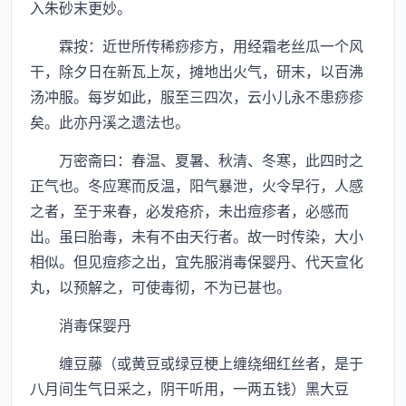
入朱砂末更妙。
霖按：近世所传稀痧疹方，用经霜老丝瓜一个风
干，除夕日在新瓦上灰，摊地出火气，研末，以百沸
汤冲服。每岁如此，服至三四次，云小儿永不患痧疹
矣。此亦丹溪之遗法也。
万密斋曰：春温、夏暑、秋清、冬寒，此四时之
正气也。冬应寒而反温，阳气暴泄，火令早行，人感
之者，至于来春，必发疮疥，未出痘疹者，必感而
出。虽曰胎毒，未有不由天行者。故一时传染，大小
相似。但见痘疹之出，宜先服消毒保婴丹、代天宣化
丸，以预解之，可使毒彻，不为已甚也。
消毒保婴丹
缠豆藤（或黄豆或绿豆梗上缠绕细红丝者，是于
八月间生气日采之，阴干听用，一两五钱）黑大豆