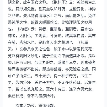
阴之物，故有玉女之称。《抱朴子》云：菟丝初生之
根，其形如兔握，割其血以和丹药，立能变化，神异
之品也。夫凡物得清凉水土之气，而后能发芽。兔丝
秉纯阴之性，故得火暖而丝长。此物理阴阳之妙用
也。《内经》云：骨者，至阴也。至阴者，盛水也。
肺者，太阴也。少阴者，冬脉也。故其本在肾，其末
在肺，皆积水也，是肺肾天水之相通也。（肺属
天。）玄参具水天之性色，能于水中以清发其天花；
菟丝有阴阳之妙用，能于至阴之中而透其阳毒。是以
婴儿在百日内，与此丸服之，或服至三岁，则毒盛者
稀而毒微者不出矣。即热毒盛者，亦无险逆之虞。同
邑卢子由先生，五十无子，得一种子奇方，即生二
男，皆为痘坏。盖种子方中，不无多热药耳。后复生
子，皆以玄菟丸服之。至六十有五，连举六男六女，
俱已长成，皆不为痘疹所坏。
玄菟之功效，岂浅浅哉。