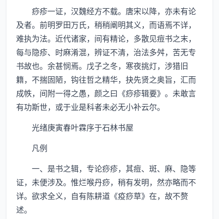
痧疹一证，汉魏经方不载。唐宋以降，亦未有论
及者。前明罗田万氏，稍稍阐明其义，而语焉不详，
难执为法。近代诸家，间有精论，多散见痘书之末，
每与隐疹、时麻淆混，辨证不清，治法多舛，苦无专
书故也。余甚悯焉。戊子之冬，寒夜挑灯，涉猎旧
籍，不揣固陋，钩往哲之精华，抉先贤之奥旨，汇而
成帙，间附一得之愚，颜之曰《痧疹辑要》。未敢言
有功斯世，或于业是科者未必无小补云尔。
光绪庚寅春叶霖序于石林书屋
凡例
一、是书之辑，专论痧疹，其痘、斑、麻、隐等
证，未便涉及。惟烂喉丹痧，稍有发明，然亦略而不
详。欲求全义，自有陈耕道《疫痧草》在，故不赘
述。