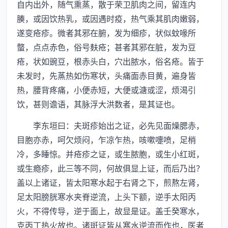
自内出外，随气熏蒸，散于荣卫肌肉之间，留连内
腠，或因饮热乳，或因遇时疫，热气乘其肌肉嫩弱，
遂变疮疹。微者其邪在腑，发为细疹，状似蚊喙所
螫，点点赤色，俗号麸疮；甚者其邪在脏，发为豆
疮，状如豌豆，根赤头白，穴出脓水，俗名疮。皆于
未发时，先蒸热如伤寒状，头痛面赤目黄，遍身皆
热，腰背疼痛，小便赤短，大便或溏或涩，烦渴引
饮，甚则谵语，其脉浮大洪数者，是其证也。
李东垣曰：夫斑疹始出之证，必先见面燥腮赤，
目胞亦赤，呵欠烦闷，乍凉乍热，咳嗽嚏喷，足梢
冷，多睡惊。并疮疹之证，或生脓胞，或生小红斑，
或生瘾疹，此三等不同，何故俱显上证，而后乃出？
盖以上诸证，皆太阳寒水起于右肾之下，煎熬左肾，
足太阳膀胱寒水夹脊逆流，上头下额，逆手太阳丙
火，不得传导，逆于面上，故显是证。盖壬癸寒水，
克丙丁热火故也。诸斑证皆从寒水逆流而作也，医者