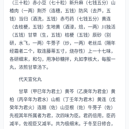
（三十粒）赤小豆（七十粒）新升麻（七钱五分）山
楂肉（一两）荆芥（连穗，五钱）防风（去芦，五
钱）当归（酒洗，五钱）赤芍药（七钱五分）黄连
（去枝梗，五钱）生地黄（酒浸，焙，一两）川独活
（五钱）甘草（生，五钱）桔梗（五钱）辰砂（别
研，水飞，一两）牛蒡子（炒，一两）老丝瓜（隔年
经霜者二个，取连藤蒂五寸，烧存性）上一十七味，
各研细末，和匀，用净砂糖拌，丸如李核大，每服一
丸，浓煎甘草汤下。
代天宣化丸
甘草（甲巳年为君土）黄芩（乙庚年为君金）黄
柏（丙辛年为君水）山栀（丁壬年为君木）黄连（戊
癸年为君火）连翘（佐）山豆根（佐）牛蒡子（佐）
先视其年所属者为君，次四味为臣。君药倍用，臣药
减半，佐视臣又减半。共为极细末。于冬至日修合，