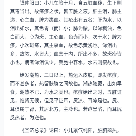
钱仲阳曰：小儿在胎十月，食五脏血秽，生下则
其毒当出。故疮疹之状，皆五脏之液。肝主泪，肺主
涕，心主血，脾为裹血。其疮出有五名：肝为水，以
泪出如水，其色青（而）小；肺为脓，以涕稠浊，色
白而大，心为斑，主心血，色赤而小，次于水；脾为
疹，小次斑疮，其主裹血，故色赤黄浅也。涕泪出
多，故脓、水皆大；血营于内，所出不多，故斑疹皆
小也。病者涕泪俱少，譬胞中容水，水去则瘦故也。
始发潮热，三日以上，热运入皮肤，即发疮疹，
而不甚多者，热留肤腠之间故也。潮热随藏，出如早
食，潮热不已，为水之类也。疮疹始出之时，五脏证
见，惟肾无候，但见平证耳，尻凉、耳凉是也。尻、
耳俱属于肾，其居北方，主冷也。若疮黑陷，而耳尻
反热者，为逆也。
《圣济总录》论曰：小儿禀气纯阳，脏腑蕴热，