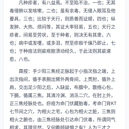
凡种疹者，有八益焉。不至陷不治，一也；无其
毒侵肺以发咳嗽，二也；虽有余毒，无侵入眼耳及他
要具，三也；比较于天行，则质善而证顺，四也；纵
发肿、大热、烦闷等，其证大率轻易，五也；天行之
疹者，间易至劳状，至于种者，则决无有其患，六
也；病中或发嚏，或多泪，然至疹痂干燥乃即止，七
也；于种痘法则疵疮脓溃动经久，于此法则其疵速
愈，八也。
霖按：手少阳三焦经正脉起于小指次指之端，上
出次指间，循手表腕出臂外两骨间，上贯肘，循外上
肩，交出足少阳之后，入缺盆，布膻中，散络心包，
下膈，循属三焦。其清冷渊、消泺二穴，在肘上外，
正三焦经脉处也。痧痘为命门伏藏胎毒，考命门背KT
七节间之穴，为相火之宅，心包为相火之脏，三焦则
相火之腑也，由三焦经脉处引达命门伏毒，所谓同气
相求，其理显然，又何瞻顾疑惧之有？人为三才之