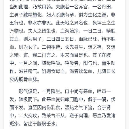
当知此理，乃敢用药。夫胞者一名赤宫，一名丹田，
主男子藏精施化，妇人系胞有孕，俱为生化之源，非
五行也，非水亦非火。此天地之异名也，象坤土之生
万物也。夫人之始生也，血海始净，一日二日，精胜
其血，则为男子；三日四日五日，血脉已旺，精不胜
血，则为女子。二物相搏，长先身生，谓之神，又谓
之精。道、释二门言之，本来面目是也。其子在腹
中，十月之间，随母呼吸。呼吸者，阳气也，而生动
作，滋益精气。饥则食母血，渴者饮母血，儿随日长
皮肉筋骨血脉。
形气俱足，十月降生。口中尚有恶血，啼声一
发，随吸而下。此恶血复归命门胞中，僻于一隅，伏
而不发。直至因内伤乳食，湿热之气下流，合于肾
中，二火交攻，致荣气不从，逆于肉理，恶血乃发诸
斑疹，皆出于膀胱壬水。