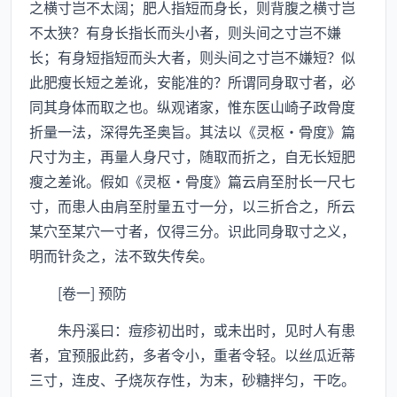
之横寸岂不太阔；肥人指短而身长，则背腹之横寸岂
不太狭？有身长指长而头小者，则头间之寸岂不嫌
长；有身短指短而头大者，则头间之寸岂不嫌短？似
此肥瘦长短之差讹，安能准的？所谓同身取寸者，必
同其身体而取之也。纵观诸家，惟东医山崎子政骨度
折量一法，深得先圣奥旨。其法以《灵枢·骨度》篇
尺寸为主，再量人身尺寸，随取而折之，自无长短肥
瘦之差讹。假如《灵枢·骨度》篇云肩至肘长一尺七
寸，而患人由肩至肘量五寸一分，以三折合之，所云
某穴至某穴一寸者，仅得三分。识此同身取寸之义，
明而针灸之，法不致失传矣。
[卷一] 预防
朱丹溪曰：痘疹初出时，或未出时，见时人有患
者，宜预服此药，多者令小，重者令轻。以丝瓜近蒂
三寸，连皮、子烧灰存性，为末，砂糖拌匀，干吃。