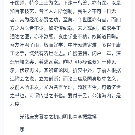
于医师，特令上士为之。下逮于鸟兽，亦有医。以是
知百家技艺，皆圣人之所创制，民生之不可一日无
者。其为经纶参赞之功，至矣。今世医亦有官，而四
方之为医者不少，如史传纪载，未之或闻。欲求平正
通达之医，亦不数觏。良由学业不精，故斯道日晦。
吾友叶君子雨，敏而好学，中年频遭家难，多误于庸
工之手，慨然有济世之志。广搜医籍，闭户十年，深
造轩岐之奥，着述甚富。昨以《痧疹辑要》一种见
示，伏读再过。其辨证论因，折衷中外，于前人根据
违附会之说，立为剖断；而论三焦及同身取寸之义，
发前人所未发，尤为名言至理，超轶古今。可谓济世
之书也，可谓传世之书也。爱付于民，公诸海内，是
为序。
光绪庚寅暮春之初四明北亭李振霆撰
序