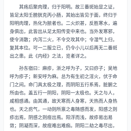
其疡后聚肉理，归于阳明。故三番斑始显之证，
皆足太阳壬膀胱克丙小肠，其始出皆见于面，终归于
阳明肉理，热化为脓者也。二火炽甚，反胜寒水，遍
身俱出，此皆出从足太阳传变中来也。当外发寒邪，
使令消散；内泻二火，不令交攻其中；令湿气上归，
复其本位。可一二服立已，仍令小儿以后再无二番斑
出之患。此《内经》之法，览者详之。
孙东宿曰：麻疹，浙之呼为子，又曰痧子；吴地
呼为疹子；新安呼为麻。总为有生初之淫火，伏于命
门之间。命门具太极之理，而阴阳五行系焉，脏腑之
所由也。盖五行一阴阳，阴阳一太极也。天之与人，
咸相感通。由其通，故天寒而人身寒，天热而人身热
也。天之疠气，一动则所禀之毒随感而发，阳感之则
疹出焉，阴感之则痘出焉。阳浮而浅，故疹易出易
敛；阴凝而深，故痘难出难痂。阴阳二劫之毒尽出，