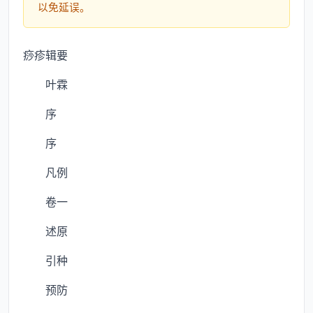
以免延误。
痧疹辑要
叶霖
序
序
凡例
卷一
述原
引种
预防