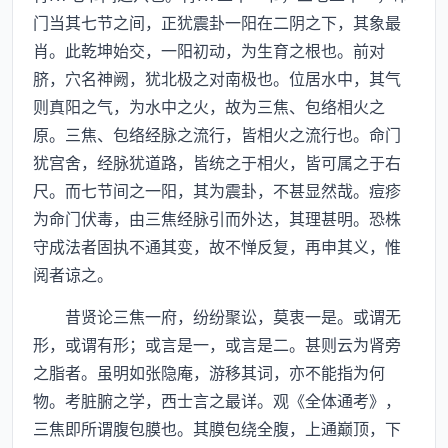
门当其七节之间，正犹震卦一阳在二阴之下，其象最
肖。此乾坤始交，一阳初动，为生育之根也。前对
脐，穴名神阙，犹北极之对南极也。位居水中，其气
则真阳之气，为水中之火，故为三焦、包络相火之
原。三焦、包络经脉之流行，皆相火之流行也。命门
犹宫舍，经脉犹道路，皆统之于相火，皆可属之于右
尺。而七节间之一阳，其为震卦，不甚显然哉。痘疹
为命门伏毒，由三焦经脉引而外达，其理甚明。恐株
守成法者固执不通其变，故不惮反复，再申其义，惟
阅者谅之。
昔贤论三焦一府，纷纷聚讼，莫衷一是。或谓无
形，或谓有形；或言是一，或言是二。甚则云为肾旁
之脂者。虽明如张隐庵，游移其词，亦不能指为何
物。考脏腑之学，西士言之最详。观《全体通考》，
三焦即所谓腹包膜也。其膜包绕全腹，上通巅顶，下