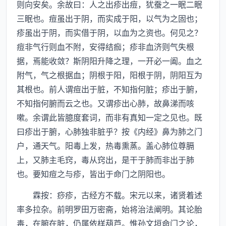
则向安矣。余故曰：人之出疹出痘，犹蚕之一眠二眠
三眠也。痘虽出于阴，而实成于阳，以气为之固也；
疹虽出于阴，而实借于阴，以血为之资也。何见之？
痘非气行则血不附，安得结痂；疹非血济则气失根
据，焉能收敛？斯阴阳升降之理，一开必一阖。血之
附气，气之根据血；阴根于阳，阳根于阴，阴阳互为
其根也。前人谓痘出于脏，不知指何脏；疹出于腑，
不知指何腑而云之也。又谓疹出心肺，故鼻涕而咳
嗽。余谓此皆臆度套词，而非有真知一定之见也。既
曰疹出于腑，心肺独非脏乎？按《内经》鼻为肺之门
户，通天气。阳毒上发，热毒熏蒸。盖心肺位尊膈
上，又肺主毛窍，毒从窍出，是干于肺而非出于肺
也。要知痘之与疹，皆出于命门之阴阳也。
霖按：痧疹，古经方不载。宋元以来，诸贤着述
率多拉杂。前明罗田万密斋，始将治法阐明。其论胎
毒，在腑在脏，仍属依样葫芦。惟孙文垣命门之论，