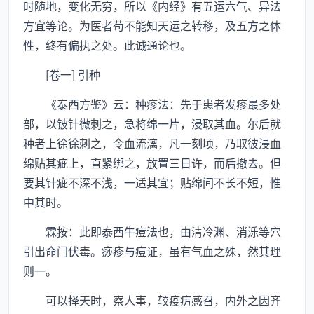
时随地，变化无穷，所以《内经》有五运六气、异法
方宜等论。为医者苟不能知天运之转移，及五方之体
性，终有偏执之处。此诚通论也。
[卷一] 引种
《泰西方鉴》云：种疹法：先于患者发疹最多处
部，以铍针微刺之，急将绵一片，浸取其血。尔后就
种者上徐徐刺之，令血流漓，凡一刻顷，乃取彼浸血
绵贴其疵上，直紧绑之，放置三日许，而后撤去。但
要其针疵不深不浅，一适其宜；贴绵间不长不短，惟
中其时。
霖按：此即泰西牛痘法也，由清冷渊、消泺等穴
引出命门伏毒。痧疹与痘证，虽有气血之殊，然其理
则一。
可以择天时，察人事，较疫疠感召，内外之因齐