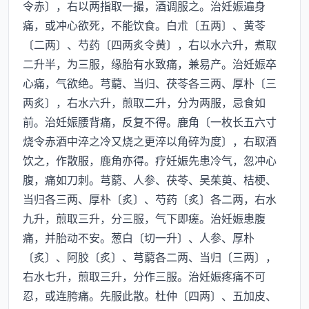
令赤〕，右以两指取一撮，酒调服之。治妊娠遍身
痛，或冲心欲死，不能饮食。白朮〔五两〕、黄苓
〔二两〕、芍药〔四两炙令黄〕，右以水六升，煮取
二升半，为三服，缘胎有水致痛，兼易产。治妊娠卒
心痛，气欲绝。芎藭、当归、茯苓各三两、厚朴〔三
两炙〕，右水六升，煎取二升，分为两服，忌食如
前。治妊娠腰背痛，反复不得。鹿角〔一枚长五六寸
烧令赤酒中淬之冷又烧之更淬以角碎为度〕，右取酒
饮之，作散服，鹿角亦得。疗妊娠先患冷气，忽冲心
腹，痛如刀刺。芎藭、人参、茯苓、吴茱萸、桔梗、
当归各三两、厚朴〔炙〕、芍药〔炙〕各二两，右水
九升，煎取三升，分三服，气下即瘥。治妊娠患腹
痛，并胎动不安。葱白〔切一升〕、人参、厚朴
〔炙〕、阿胶〔炙〕、芎藭各二两、当归〔三两〕，
右水七升，煎取三升，分作三服。治妊娠疼痛不可
忍，或连胯痛。先服此散。杜仲〔四两〕、五加皮、