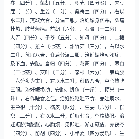
参〔四分〕、柴胡〔五分〕、枳壳〔四分炙〕、肉豆
蔻〔二分〕、生姜〔二分〕、桑寄生〔四分〕，右以
水二升，煎取六合，分温三服。治妊娠身伤寒，头痛
壮热，肢节烦痛。前胡〔六分〕、石膏〔十二分〕、
大青〔四分〕、子苓〔五分〕、知母〔四分〕、山栀
〔四分〕、葱白〔七茎〕、甜竹茹〔三分〕，右以水
二升，煎取八合，食后分温三服。治妊娠胎动腰痛，
及下血，安胎。当归〔四分〕、芎藭〔四分〕、葱白
〔二七茎〕、艾叶〔二分〕、茅根〔六分〕、鹿角胶
〔六分炙为末〕，右以水二升，煎取八合，空心热吃
三服。治妊娠损动，安胎。鲤鱼〔一斤〕、粳米〔一
升〕，右作矔食之佳。治妊娠呕吐不食，兼吐痰水。
生芦根〔十分〕、橘皮〔四分〕、生姜〔六分〕、槟
榔〔二分〕，右以水二升，煎取七合，空腹热服。治
妊娠胁满腹胀，心胸烦，见即吐，渐加羸瘦。赤茯苓
〔四分〕、前胡〔四分〕、小半夏〔四分汤洗〕、生