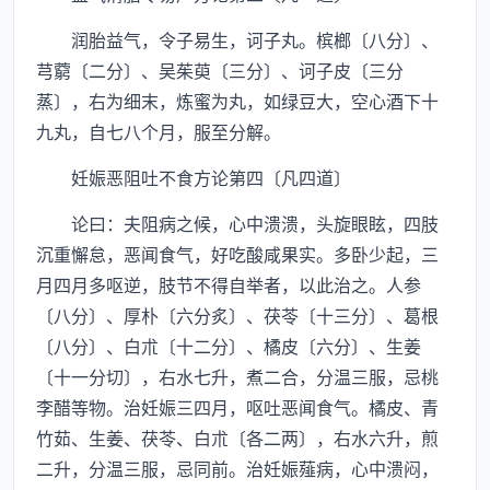
润胎益气，令子易生，诃子丸。槟榔〔八分〕、
芎藭〔二分〕、吴茱萸〔三分〕、诃子皮〔三分
蒸〕，右为细末，炼蜜为丸，如绿豆大，空心酒下十
九丸，自七八个月，服至分解。
妊娠恶阻吐不食方论第四〔凡四道〕
论曰：夫阻病之候，心中溃溃，头旋眼眩，四肢
沉重懈怠，恶闻食气，好吃酸咸果实。多卧少起，三
月四月多呕逆，肢节不得自举者，以此治之。人参
〔八分〕、厚朴〔六分炙〕、茯苓〔十三分〕、葛根
〔八分〕、白朮〔十二分〕、橘皮〔六分〕、生姜
〔十一分切〕，右水七升，煮二合，分温三服，忌桃
李醋等物。治妊娠三四月，呕吐恶闻食气。橘皮、青
竹茹、生姜、茯苓、白朮〔各二两〕，右水六升，煎
二升，分温三服，忌同前。治妊娠薤病，心中溃闷，