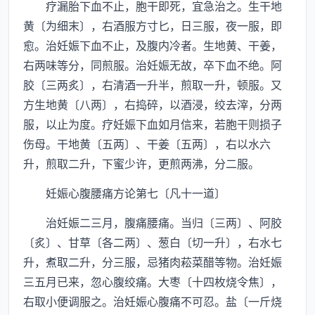
疗漏胎下血不止，胞干即死，宜急治之。生干地
黄〔为细末〕，右酒服方寸匕，日三服，夜一服，即
愈。治妊娠下血不止，及腹内冷者。生地黄、干姜，
右两味等分，同煎服。治妊娠无故，卒下血不绝。阿
胶〔三两炙〕，右清酒一升半，煎取一升，顿服。又
方生地黄〔八两〕，右捣碎，以酒浸，绞去滓，分两
服，以止为度。疗妊娠下血如月信来，若胞干则损子
伤母。干地黄〔五两〕、干姜〔五两〕，右以水六
升，煎取二升，下蜜少许，更煎两沸，分二服。
妊娠心腹腰痛方论第七〔凡十一道〕
治妊娠二三月，腹痛腰痛。当归〔三两〕、阿胶
〔炙〕、甘草〔各二两〕、葱白〔切一升〕，右水七
升，煮取二升，分三服，忌猪肉菘菜醋等物。治妊娠
三五月已来，忽心腹绞痛。大枣〔十四枚烧令焦〕，
右取小便调服之。治妊娠心腹痛不可忍。盐〔一斤烧