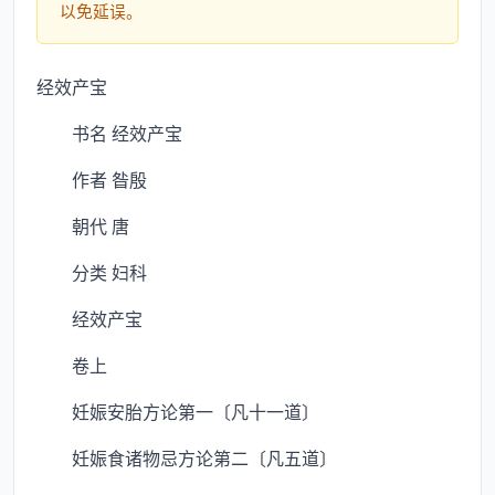
以免延误。
经效产宝
书名 经效产宝
作者 昝殷
朝代 唐
分类 妇科
经效产宝
卷上
妊娠安胎方论第一〔凡十一道〕
妊娠食诸物忌方论第二〔凡五道〕