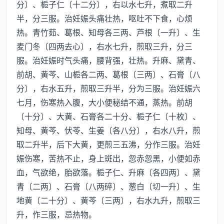
分〕、栀子仁〔十二分〕，右以水七升，煮取二升
半，分三服。治妊娠头痛壮热，呕吐不下食，心烦
热。青竹茹、葛根、知母各三两、芦根〔一升〕、生
麦门冬〔四两去心〕，右水七升，煎取三升，分三
服。治妊娠时气头痛，腰背强，壮热。升麻、黛青、
前胡、黄芩、山栀各二两、葛根〔三两〕、石膏〔八
分〕，右水五升，煎取三升半，分为三服。治妊娠六
七月，伤寒热入腹，大小便秘结不通，蒸热。前胡
〔十分〕、大黄、石膏各二十分、栀子仁〔十枚〕、
知母、黄芩、伏苓、生姜〔各八分〕，右水八升，煎
取二升半，后下大黄，更煎三五沸，分作三服。治妊
娠伤寒，苦热不止，身上斑出，忽赤忽黑，小便如赤
血，气欲绝，胎欲落。栀子仁、升麻〔各四两〕、黛
青〔二两〕、石膏〔八两碎〕、葱白〔切一升〕、生
地黄〔二十分〕、黄芩〔三两〕，右水九升，煎取三
升，作三服，忌热物。