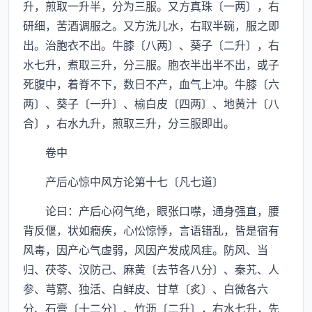
升，煎取一升半，分为三服。又方真珠〔一两〕，右
研细，苦酒调服之。又方洗儿水，右取半碗，服之即
出。治胞衣不出。牛膝〔八两〕、葵子〔二升〕，右
水七升，煮取三升，分三服。胞衣半出半不出，或子
死腹中，着脊不下，数日不产，血气上冲。牛膝〔六
两〕、葵子〔一升〕、榆白皮〔四两〕、地黄汁〔八
合〕，右水九升，煎取三升，分三服即出。
卷中
产后心惊中风方论第十七〔凡七道〕
论曰：产后心闷气绝，眼张口噤，通身强直，腰
背反偃，状如癎疾，心忪惊悸，言语错乱，皆是宿有
风毒，因产心气虚弱，风因产发成风疰。防风、当
归、茯苓、汉防己、麻黄〔去节各八分〕、秦艽、人
参、芎藭、独活、白鲜皮、甘草〔炙〕、白微各六
分、石膏〔十二分〕、竹沥〔二升〕，右水七升，先