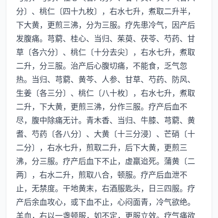
分〕、桃仁〔四十九枚〕，右水七升，煮取二升半，
下大黄，更煎三沸，分为三服。疗先患冷气，因产后
发腹痛。芎藭、桂心、当归、茱萸、茯苓、芍药、甘
草〔各六分〕、桃仁〔十分去尖〕，右水七升，煮取
二升，分三服。治产后心腹切痛，不能食，乏气忽
热。当归、芎藭、黄芩、人参、甘草、芍药、防风、
生姜〔各三分〕、桃仁〔八十枚〕，右水七升，煮取
二升，下大黄，更煎三沸，分作三服。疗产后血不
尽，腹中除痛无计。青木香、当归、牛膝、芎藭、黄
耆、芍药〔各八分〕、大黄〔十三分浸〕、芒硝〔十
二分〕，右水七升，煎取二升，后下大黄，更煎三
沸，分三服。疗产后血下不止，虚羸迨死。蒲黄〔二
两〕，右水二升，煎取八合，顿服。疗产后血泄不
止，无禁度。干地黄末，右酒服匙头，日三四服。疗
产后余血攻心，或下血不止，心闷面青，冷气欲绝。
羊血，右以一盏顿服，如不定，更服立效。疗气痛欲