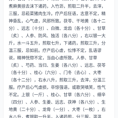
煮麻黄掠去沫下诸药，入竹沥，煎取二升半，去滓，
三服，忌菘菜猪肉生冷。疗产后狂语，志意不定，精
神昏乱，心气虚，风邪所致。茯苓、干地黄〔各十二
分〕、远志〔十分〕、白微、龙齿〔各十分〕、甘草
〔炙〕、人参、防风、独活〔各八分〕，右以银一大
斤，水一斗五升，煎取七升，下诸药，煎取三升，分
温三服，忌如前。疗产后心虚，忪悸不定，乱语谬
说，精神恍惚不定，当由心虚所致。人参、甘草
〔炙〕、芍药、当归、生姜〔各八分〕、远志、茯苓
〔各十分〕、桂心〔六分〕、门冬〔去心〕、大枣
〔各十二分〕，右水八升，煎取三升，去滓，分温三
服。疗产后心气虚损，卒惊强语，或歌哭嗔笑，性气
不定。上银〔一斤〕、桂心、甘草〔各六分〕、细辛
〔四分〕、人参、生姜、远志、茯神〔各八分〕、生
地黄〔二十分〕、龙骨〔一分〕、大枣〔一枚〕，右
水八升，煮银取一升半，入诸药煎，分三服，温温