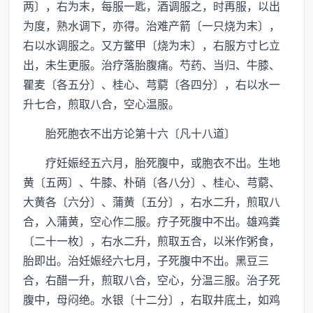
两〕，右为末，每服一匙，酒调服之，时再服，以出
为度，熟水调下，亦得。治难产箭〔一只烧为末〕，
右以水调服之。又方鳖甲〔烧为末〕，右服方寸匕立
出，未生更服。治疗落胎腹痛。芍药、当归、牛膝、
瞿麦〔各五分〕、桂心、芎藭〔各四分〕，右以水一
升七合，煎取八合，空心温服。
胎死胞衣不出方论第十六〔凡十八道〕
疗妊娠经五六月，胎死腹中，或胞衣不出。生地
黄〔五两〕、牛膝、朴硝〔各八分〕、桂心、芎藭、
大黄各〔六分〕、蒲黄〔五分〕，右水二升，煎取八
合，入蒲黄，空心作二服。疗子死腹中不出。雄鸡粪
〔二十一枚〕，右水二升，煎取五合，以米作粥食，
胎即出。治妊娠经六七月，子死腹中不出。黑豆三
合，右醋一升，煎取八合，空心，分温三服。治子死
腹中，母闷绝。水银〔十二分〕，右取井底土，如鸡