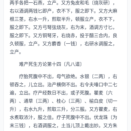
两手各把一石燕，立产。又方兔皮和毛〔烧灰研〕，
右以酒调两钱匕即产，衣不下，服之即下。又方大麻
根三茎，右水一升，煎取半升，顿服立产，衣不下，
服之即下。又方弓弩弦烧灰，右为末，酒调方寸匕，
服之即下。又方铜弩牙，右烧赤，投于醋三合内，良
久顿服，立产。又方麝香〔一钱〕，右研水调服之，
立产。
难产死生方论第十四〔凡八道〕
疗胎死腹中不出，母气欲绝。水银〔二两〕，右
顿吞之，儿立出。治产横倒不出。右令夫唾口中二七
遍，立出。疗产经数日不出，或子死腹。瞿麦〔六
两〕、通草〔三两〕、桂心〔三两〕、榆白皮〔切一
升〕，右水九升，煎取三升，分三服。又方瞿麦，右
水煮取浓汁，服之佳。疗子死腹中不出。伏龙珠〔为
末三钱〕，右酒调服之，土当儿顶上戴出妙。又方朱