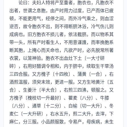
论曰：夫妇人特将产至重者，胞衣也，凡胞衣不
出者，世谓之息胞，由产时用力过度，已产而体已疲
顿，不能更用气，经停之间，而外冷气乘之，则血涩
逆否，故令胞衣不出，则不得断脐沐浴，冷气伤儿则
成病也。旧方胞衣不损儿者，依法截脐。而以物系其
带一头，所有产时看生人，不用意谨謢，而率挽胞系
断其胞，上掩心而夭命也，凡欲产时，必先脱常所著
衣裳，以笼神验。胞衣不出血灶下土〔一大寸研
碎〕，右用好醋调令相和，内于脐中，续取生干草汤
三四合服。又方槐子〔十四枚〕、蒲黄〔一合〕，右
酒煎温服，须臾末效，更进一服。又方生地黄汁〔五
合〕、生姜汁〔半大合〕，右煎三四沸，顿服之。又
方槐子〔槐枝切一升最好〕、瞿麦〔八分〕、牛膝
〔八分〕、通草〔十二分〕、白榆〔切一大升〕、冬
麦仁〔一大升研〕，右水五升，煎二大升，去滓，下
麻仁，分三服。小品颜服散，令易产，母疾病，未生