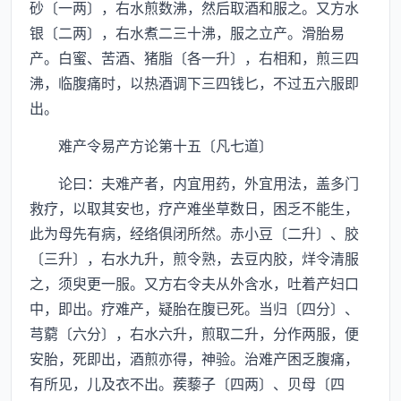
砂〔一两〕，右水煎数沸，然后取酒和服之。又方水
银〔二两〕，右水煮二三十沸，服之立产。滑胎易
产。白蜜、苦酒、猪脂〔各一升〕，右相和，煎三四
沸，临腹痛时，以热酒调下三四钱匕，不过五六服即
出。
难产令易产方论第十五〔凡七道〕
论曰：夫难产者，内宜用药，外宜用法，盖多门
救疗，以取其安也，疗产难坐草数日，困乏不能生，
此为母先有病，经络俱闭所然。赤小豆〔二升〕、胶
〔三升〕，右水九升，煎令熟，去豆内胶，烊令清服
之，须臾更一服。又方右令夫从外含水，吐着产妇口
中，即出。疗难产，疑胎在腹已死。当归〔四分〕、
芎藭〔六分〕，右水六升，煎取二升，分作两服，便
安胎，死即出，酒煎亦得，神验。治难产困乏腹痛，
有所见，儿及衣不出。蒺藜子〔四两〕、贝母〔四