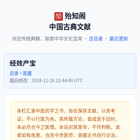
殆知阁
中国古典文献
浏览
传统典籍，
探索
中华文化宝库
·
总目录
·
最近更新
经效产宝
目录
>
医藏
最后修改：
2018-11-26 22:44:40 UTC
本栏汇录中医药学之书，旨在保存文献，以资考
证，不以行医为务。其所载方论，皆成说于旧时，
未必尽合今之医理。本站对其是非，不作判断。读
者如有疾患，当咨今世医师，毋据古书自行诊治，