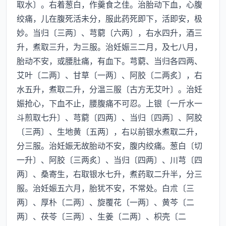
取水〕。右着葱白，作羹食之佳。治胎动下血，心腹
绞痛，儿在腹死活未分，服此药死即下，活即安，极
妙。当归〔三两〕、芎藭〔六两〕，右水四升，酒三
升，煮取三升，为三服。治妊娠三二月，及七八月，
胎动不安，或腰肚痛，有血下。芎藭、当归各四两、
艾叶〔二两〕、甘草〔一两〕、阿胶〔二两炙〕，右
水五升，煮取二升，分温三服〔古方无艾叶〕。治妊
娠抢心，下血不止，腰腹痛不可忍。上银〔一斤水一
斗煎取七升〕、芎藭〔四两〕、当归〔四两〕、阿胶
〔三两〕、生地黄〔五两〕，右以前银水煮取二升，
分三服。治妊娠无故胎动不安，腹内绞痛。葱白〔切
一升〕、阿胶〔三两炙〕、当归〔四两〕、川芎〔四
两〕、桑寄生，右取银水七升，煮药取二升半，分三
服。治妊娠五六月，胎犹不安，不常处。白朮〔三
两〕、厚朴〔二两〕、旋覆花〔一两〕、黄芩〔二
两〕、茯苓〔三两〕、生姜〔二两〕、枳壳〔二