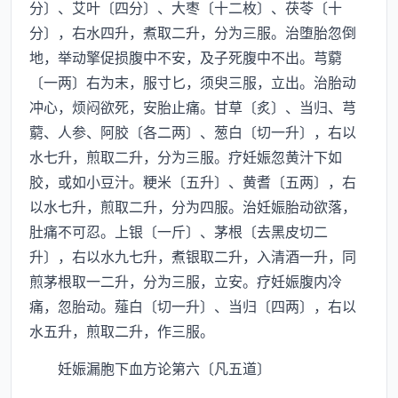
分〕、艾叶〔四分〕、大枣〔十二枚〕、茯苓〔十
分〕，右水四升，煮取二升，分为三服。治堕胎忽倒
地，举动擎促损腹中不安，及子死腹中不出。芎藭
〔一两〕右为末，服寸匕，须臾三服，立出。治胎动
冲心，烦闷欲死，安胎止痛。甘草〔炙〕、当归、芎
藭、人参、阿胶〔各二两〕、葱白〔切一升〕，右以
水七升，煎取二升，分为三服。疗妊娠忽黄汁下如
胶，或如小豆汁。粳米〔五升〕、黄耆〔五两〕，右
以水七升，煎取二升，分为四服。治妊娠胎动欲落，
肚痛不可忍。上银〔一斤〕、茅根〔去黑皮切二
升〕，右以水九七升，煮银取二升，入清酒一升，同
煎茅根取一二升，分为三服，立安。疗妊娠腹内冷
痛，忽胎动。薤白〔切一升〕、当归〔四两〕，右以
水五升，煎取二升，作三服。
妊娠漏胞下血方论第六〔凡五道〕