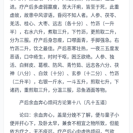
进。疗产后多虚弱羸瘦，苦大汗痢，皆至于死，此重
虚故，故患中风谬语，昏闷不知人者。人参、茯苓、
羌活、桂心、大枣、远志〔各十分〕、竹沥〔一升
半〕，右水六升，煮取三升，下竹沥，更煎取二升，
分为三服。疗产后身忽痓，口噤面青，手脚强急。右
竹沥二升，饮之最佳。产后恶寒壮热，一夜三五度发
恶语，口中疮生，时时干呕，困乏欲绝。人参、独
活、白鲜皮、葛根、防风、青竹茹、远志各六分、茯
神〔八分〕、白敛〔十分〕、玄参〔十二分〕、竹沥
〔二升半〕，右银一斤水，一斗五升，煎取七升，下
诸药，重煎取三升，分温三服，忌鱼酒面等物。
产后余血奔心烦闷方论第十八〔凡十五道〕
论曰：余血奔心，盖是分娩不了解，便与童子小
便并扞心下，及卧太早，兼食不相宜之物所致，但能
依方疗之，无不痊可。疗产后心中虚热烦闷，气欲