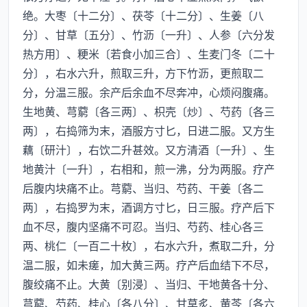
绝。大枣〔十二分〕、茯苓〔十二分〕、生姜〔八
分〕、甘草〔五分〕、竹沥〔一升〕、人参〔六分发
热方用〕、粳米〔若食小加三合〕、生麦门冬〔二十
分〕，右水六升，煎取三升，方下竹沥，更煎取二
分，分温三服。余产后余血不尽奔冲，心烦闷腹痛。
生地黄、芎藭〔各三两〕、枳壳〔炒〕、芍药〔各三
两〕，右捣筛为末，酒服方寸匕，日进二服。又方生
藕〔研汁〕，右饮二升甚效。又方清酒〔一升〕、生
地黄汁〔一升〕，右相和，煎一沸，分为两服。疗产
后腹内块痛不止。芎藭、当归、芍药、干姜〔各二
两〕，右捣罗为末，酒调方寸匕，日三服。疗产后下
血不尽，腹内坚痛不可忍。当归、芍药、桂心各三
两、桃仁〔一百二十枚〕，右水六升，煮取二升，分
温二服，如未瘥，加大黄三两。疗产后血结下不尽，
腹绞痛不止。大黄〔别浸〕、当归、干地黄各十分、
芎藭、芍药、桂心〔各八分〕、甘草炙、黄芩〔各六