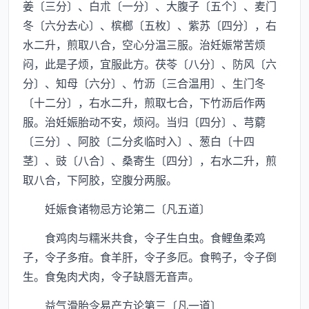
姜〔三分〕、白朮〔一分〕、大腹子〔五个〕、麦门
冬〔六分去心〕、槟榔〔五枚〕、紫苏〔四分〕，右
水二升，煎取八合，空心分温三服。治妊娠常苦烦
闷，此是子烦，宜服此方。茯苓〔八分〕、防风〔六
分〕、知母〔六分〕、竹沥〔三合温用〕、生门冬
〔十二分〕，右水二升，煎取七合，下竹沥后作两
服。治妊娠胎动不安，烦闷。当归〔四分〕、芎藭
〔三分〕、阿胶〔二分炙临时入〕、葱白〔十四
茎〕、豉〔八合〕、桑寄生〔四分〕，右水二升，煎
取八合，下阿胶，空腹分两服。
妊娠食诸物忌方论第二〔凡五道〕
食鸡肉与糯米共食，令子生白虫。食鲤鱼柔鸡
子，令子多疳。食羊肝，令子多厄。食鸭子，令子倒
生。食兔肉犬肉，令子缺唇无音声。
益气滑胎令易产方论第三〔凡一道〕