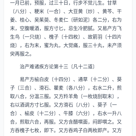
一月已前，预服，过三十日，行步不觉儿生。甘草
〔八分〕、粳米〔一合〕、大豆黄〔炒〕、黄芩、干
姜、桂心、吴茱萸、冬麦仁〔研如泥〕各二分，右为
末，空腹暖酒，服方寸匕，忌生冷肥腻。又易产方飞
生鸟〔一只烧〕、槐子〔十四枚〕、故箭羽〔十四片
烧〕，右为末，蜜为丸，大觉痛，服三十丸，未产须
臾再服之。
治产难诸疾方论第十三〔凡十二道〕
易产方榆白皮〔十四分〕、通草〔十二分〕、葵
子〔三合〕、滑石、瞿麦〔各八分〕，右水二升，煎
取八合，分温三服。又方羚羊角〔一枚烧刮取末〕，
右以酒调方寸匕服。又方滑石〔八分〕、葵子〔一
合〕、榆皮〔十二分〕、牛膝〔六分〕，右水一升八
合，煎取六合，再服。又方含醋噀面，闷即噀之。又
方吞槐子七枚，即下。又方吞鸡子白两枚即产。又方