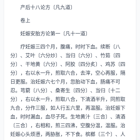
产后十八论方〔凡九道〕
卷上
妊娠安胎方论第一〔凡十一道〕
疗妊娠三四个月，腹痛，时时下血。续断〔八
分〕、艾叶〔六分炒〕、当归〔六分〕、竹茹〔四
分〕、干地黄〔六分〕、阿胶〔四分炙〕、鸡苏〔四
分〕，右以水一升，煎取六合，去滓，空心再服，隔
日更服。治妊娠六七个月，忽胎动下血，肠痛不可
忍。芎藭〔八分〕、桑寄生〔四分〕、当归〔十二
分〕，右以水一升，煎取八合，下清酒半升，同煎取
九合，分作三服，如人行五六里，再温服。治妊娠下
血，时时漏血，血尽子死。生地黄汁〔三合〕、清酒
〔三合〕，右相和，煎三四沸，空腹分温，温服。治
妊娠心头烦懑，两胁胀，不下食。槟榔〔三个〕、人