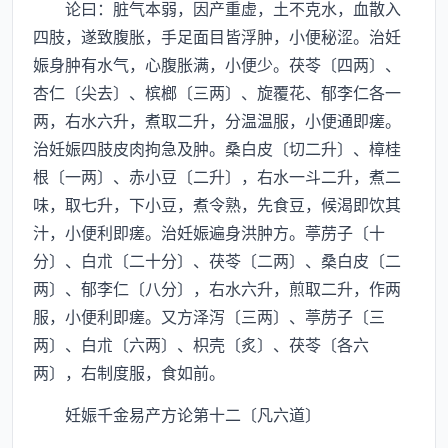
论曰：脏气本弱，因产重虚，土不克水，血散入
四肢，遂致腹胀，手足面目皆浮肿，小便秘涩。治妊
娠身肿有水气，心腹胀满，小便少。茯苓〔四两〕、
杏仁〔尖去〕、槟榔〔三两〕、旋覆花、郁李仁各一
两，右水六升，煮取二升，分温温服，小便通即瘥。
治妊娠四肢皮肉拘急及肿。桑白皮〔切二升〕、樟桂
根〔一两〕、赤小豆〔二升〕，右水一斗二升，煮二
味，取七升，下小豆，煮令熟，先食豆，候渴即饮其
汁，小便利即瘥。治妊娠遍身洪肿方。葶苈子〔十
分〕、白朮〔二十分〕、茯苓〔二两〕、桑白皮〔二
两〕、郁李仁〔八分〕，右水六升，煎取二升，作两
服，小便利即瘥。又方泽泻〔三两〕、葶苈子〔三
两〕、白朮〔六两〕、枳壳〔炙〕、茯苓〔各六
两〕，右制度服，食如前。
妊娠千金易产方论第十二〔凡六道〕