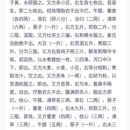
子黄，水研服之。又方赤小豆，右生吞七枚出，若是
女，即二七枚出。经效理胎衣不出令烂。牛膝、瞿麦
〔各四两〕、滑石〔研八分〕、当归〔二两〕、通草
〔六两〕、葵子〔一升〕，右方五升，煎取二升，分
三服，温服。又方灶突土三撮，右和暖水服之。崔氏
治胎胞不出。大豆〔一升〕，右苦酒五升，煮取三
升，分为三服。又方右吞鸡子两三只，解发刺喉中令
呕，若因热，以水煮蝼蛄一枚，三四沸，泻口中汁
下，即出。又方大麦、小麦、小豆，右等分相和，煮
取浓汁，饮之出。又方赤朱〔一两〕，右研为粉，以
苦酒和服之，即出。又方皂荚，右为末，着鼻中两
度，自出。疗胞衣久不出，腹满即杀人，服此方即
烂。桂心、牛膝、通草各三两、滑石〔二两〕、葵子
〔一升〕、瞿麦〔四两〕，右水九升，煎取三升，分
三服，甚效。又方瞿麦〔四两〕、桂心〔三两〕、通
草〔三两〕、牛膝〔五两〕、葵子〔一升〕，右水三