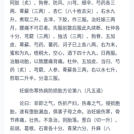
阿胶〔炙〕、狗脊、防风、川芎、细辛、芍药各三
两、萆薢〔三两〕、杏仁〔八十枚去尖〕，右水九
升，煮取二升，去滓，下胶，作三服。治妊娠三两
月，腰痛不可忍者。先服前散后服此丸续断、杜仲各
十分、芎藭〔三两〕、独活〔三两〕、狗脊、五加
皮、萆薢、芍药、薯药、诃子已上各八两，右为末，
蜜和为丸，梧桐大，空心，酒下四十九丸，日再服。
治触动胎，以致腰痛背痛。杜仲、五加皮、当归、芍
药〔炙〕、芎藭、人参、萆薢各三两，右以水七升，
煎取二升半，分温三服。
妊娠伤寒热病防损胎方论第八〔凡五道〕
论曰：非即之气，伤折产妇，热毒之气，侵损胞
胎，遂有堕胎漏血，俱害子母之命。治妊娠伤寒，骨
节疼痛，壮热，不急治，则胎落。葱白〔切一升〕、
前胡、葛根、石膏各十分、青黛六分、升麻〔八