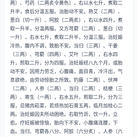
两〕、芍药〔二两炙令黄色〕，右以水七升，煮取二
升半，食后分温五服。治胎动不安。熟艾〔二两〕、
葱白〔切一升〕、阿胶〔二两炙〕，右以水四升，煮
取一升半，分温两服。又方芎藭〔二两〕、葱白〔切
一升〕，右水七升，煮取二升半，分温三服。治妊娠
冷热，腹内不调，致胎不安。当归〔三两〕、干姜
〔三两〕、芎藭〔四两〕、艾叶〔二两〕，右水四
升，煎取二升，分为四服。治妊娠经八九个月，或胎
动不安，因用力劳乏，心腹痛，面目青，冷汗出，气
息欲绝，由劳动惊胎之所致。钓藤〔二两〕、伏神
〔二两〕、人参〔二两〕、当归〔二两〕、桔梗〔三
两〕、寄生〔一两〕，右水五升，煎取二升，分为三
服，忌猪肉菘菜，若烦热加石膏五两，临月加桂心二
两。治妊娠因夫所动困绝。右取竹沥，饮一升，立
愈。疗妊娠被惊恼，胎向下不安，小腹痛连腰，下
血。当归、芎藭各八分、阿胶〔六分炙〕、人参〔六