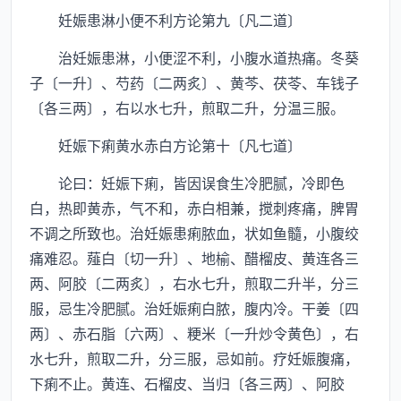
妊娠患淋小便不利方论第九〔凡二道〕
治妊娠患淋，小便涩不利，小腹水道热痛。冬葵
子〔一升〕、芍药〔二两炙〕、黄芩、茯苓、车钱子
〔各三两〕，右以水七升，煎取二升，分温三服。
妊娠下痢黄水赤白方论第十〔凡七道〕
论曰：妊娠下痢，皆因误食生冷肥腻，冷即色
白，热即黄赤，气不和，赤白相兼，搅刺疼痛，脾胃
不调之所致也。治妊娠患痢脓血，状如鱼髓，小腹绞
痛难忍。薤白〔切一升〕、地榆、醋榴皮、黄连各三
两、阿胶〔二两炙〕，右水七升，煎取二升半，分三
服，忌生冷肥腻。治妊娠痢白脓，腹内冷。干姜〔四
两〕、赤石脂〔六两〕、粳米〔一升炒令黄色〕，右
水七升，煎取二升，分三服，忌如前。疗妊娠腹痛，
下痢不止。黄连、石榴皮、当归〔各三两〕、阿胶