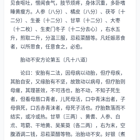
见食呕吐，憎闻食气，肢节烦疼，身体沉重，多卧嗜
睡黄瘦方。人参〔八分〕、橘皮〔八分〕、茯苓〔十
二分〕、生姜〔十二分〕、甘草〔十二分〕、大枣
〔十二枚〕、生麦门冬子〔十二分去心〕，右水五
升，煎取二升，分温三服，忌菘菜醋等。凡妊娠恶食
者，以所思食，任意食之，必愈。
胎动不安方论第五〔凡十八道〕
论曰：安胎有二法，因母病以动胎，但疗母疾，
其胎自安，又缘胎有不坚，故致动以病母，但疗胎则
母瘥，其理甚效，不可违也，胎不动，不知子死生
者，但看母唇口青者，儿死母活，口中青沫出者，子
母俱死，口舌赤青沫者，母死子活也。疗胎数落而不
结实，或冷或热。甘草〔三两〕、黄耆、人参、白
朮、芎藭、干地黄、吴茱萸〔各二两〕，右为末，空
腹酒调二钱，忌菘菜醋等物。治胎动不安。好银〔煮