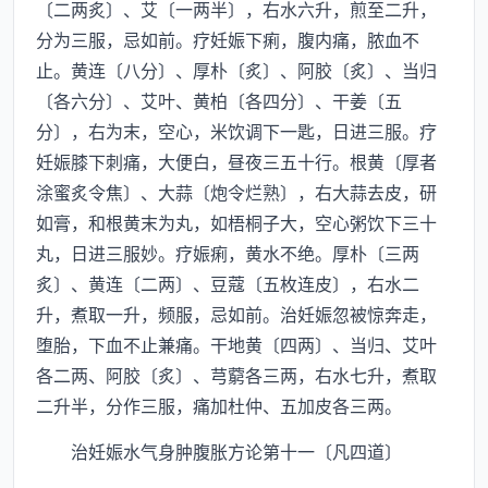
〔二两炙〕、艾〔一两半〕，右水六升，煎至二升，
分为三服，忌如前。疗妊娠下痢，腹内痛，脓血不
止。黄连〔八分〕、厚朴〔炙〕、阿胶〔炙〕、当归
〔各六分〕、艾叶、黄柏〔各四分〕、干姜〔五
分〕，右为末，空心，米饮调下一匙，日进三服。疗
妊娠膝下刺痛，大便白，昼夜三五十行。根黄〔厚者
涂蜜炙令焦〕、大蒜〔炮令烂熟〕，右大蒜去皮，研
如膏，和根黄末为丸，如梧桐子大，空心粥饮下三十
丸，日进三服妙。疗娠痢，黄水不绝。厚朴〔三两
炙〕、黄连〔二两〕、豆蔻〔五枚连皮〕，右水二
升，煮取一升，频服，忌如前。治妊娠忽被惊奔走，
堕胎，下血不止兼痛。干地黄〔四两〕、当归、艾叶
各二两、阿胶〔炙〕、芎藭各三两，右水七升，煮取
二升半，分作三服，痛加杜仲、五加皮各三两。
治妊娠水气身肿腹胀方论第十一〔凡四道〕