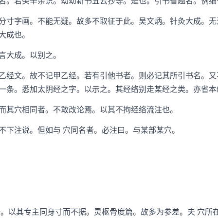
名。若癸辛杂识。幼幼新书五云抄等。是也。引书省题名。例细
寸字画。不能无疑。故多不取征于此。吴文炳。针灸大成。无
大成也。
言大成。以别之。
经文。故不记甲乙经。若有引他书者。则必记其所引书名。又
一条。悉加太阴经之字。以示之。其经络别走某经之类。亦省本
其穴相同者。不敢改论焉。以其不拘经络流注也。
下注说。但如与 穴同名者。必注曰。与某部某穴。
以其专主同身寸而不据。灵枢骨度篇。故多为参差。夫 穴所