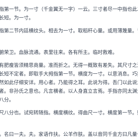
第一节。为一寸（千金翼无一字）一云。三寸者尽一中指也此
长短。为一寸。
第二节内廷横纹头。相去为一寸。取稻秆心量。或用薄篾量。
荣卫。血脉流通。表里往来。各有所主。临时救难。
肥瘦皆须精思商量。准而折之。无得一概致有差失。其尺寸之
长短不定者。即取手大拇指第一节。横度为一寸。以意消息。巧
然如此仔细安详。用心者。乃能得之耳。此说为得。吾门以此说
者。非孙氏之意也。凡言横者。以人身直立言焉。手指亦同太渊
八分。
八分也。试宛转随指。横度横纹。得曲尺一寸。横度第一节。
名曰一夫。夫。家语作扶。公羊作肤。盖以音同千金方曰凡量