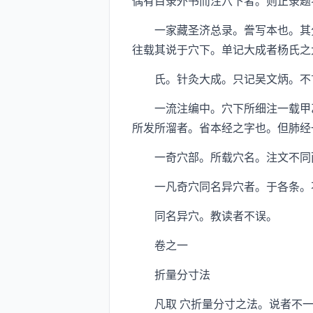
偶有目录外书而注穴下者。则正录题
一家藏圣济总录。誊写本也。其分
往载其说于穴下。单记大成者杨氏之
氏。针灸大成。只记吴文炳。不
一流注编中。穴下所细注一载甲乙
所发所溜者。省本经之字也。但肺经
一奇穴部。所载穴名。注文不同而
一凡奇穴同名异穴者。于各条。不
同名异穴。教读者不误。
卷之一
折量分寸法
凡取 穴折量分寸之法。说者不一。