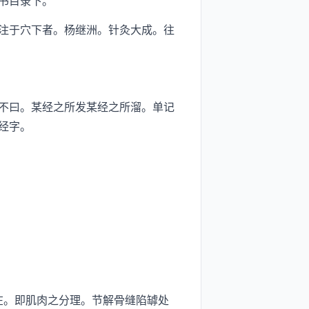
书目录下。
注于穴下者。杨继洲。针灸大成。往
不曰。某经之所发某经之所溜。单记
经字。
在。即肌肉之分理。节解骨缝陷罅处