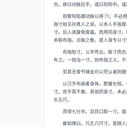
也。故曰动脉应手。或曰宛宛中。或
则索宛陷摸动脉以得 穴。不必用
指寸始见孙真人之说。以本人手指度
寸。后人遂废骨度篇。而用同身寸。
本取布指。诊脉之象。是人身专以寸
布指知寸。公羊传云。肤寸而合。
布之。一指当一寸。则布指之义。不
至其无骨节缝会可以凭认者则据骨
以己手布病者身体。肥瘦长短。以
寸。庶乎其不差。其他同身寸。未必
长五尺。
而得七分半。且目口取一寸。或以
崔知悌曰。凡孔穴尺寸。皆随人形