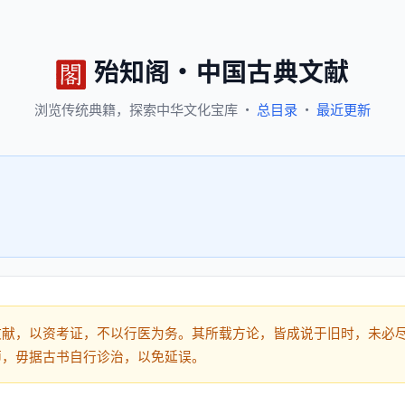
殆知阁
·
中国古典文献
浏览
传统典籍，
探索
中华文化宝库
·
总目录
·
最近更新
文献，以资考证，不以行医为务。其所载方论，皆成说于旧时，未必
师，毋据古书自行诊治，以免延误。