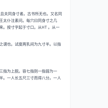
且夫同身寸者。古书所无也。又名同
王太仆注素问。每穴曰同身寸之几
。按寸字起于寸口。从HT 。从一
之谓也。试度两乳间为九寸半。以指
三指为上脘。容七指则一指弱为一
半。一人长五尺三寸而得八分。一人