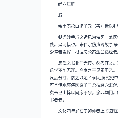
经穴汇解
叙
余重表弟山崎子政（善）世以针
朝尤妙手爪之运见为侍医。兼医学
佚。是可惜也。宋仁宗仿贞观故事命
滑寿着发挥一根据忽公泰金兰循经云
忽氏之书此间无传。然考其文。正
后学不能无迷。今本之于灵素甲乙。
尺度分寸。揣之以定 骨间动脉宛宛
可言传水藩侍医原子子柔撰经穴汇解
矣书已上梓以问序于余。余非颛门。
书者云。
文化四年岁在丁卯仲春上 东都医