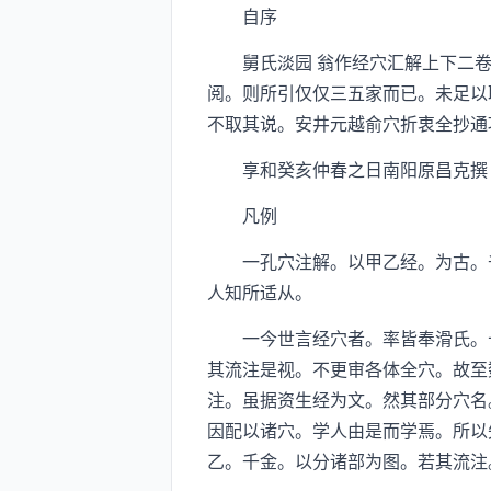
自序
舅氏淡园 翁作经穴汇解上下二卷
阅。则所引仅仅三五家而已。未足以
不取其说。安井元越俞穴折衷全抄通
享和癸亥仲春之日南阳原昌克撰
凡例
一孔穴注解。以甲乙经。为古。千
人知所适从。
一今世言经穴者。率皆奉滑氏。十
其流注是视。不更审各体全穴。故至
注。虽据资生经为文。然其部分穴名
因配以诸穴。学人由是而学焉。所以
乙。千金。以分诸部为图。若其流注