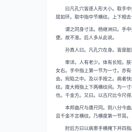
曰凡孔穴皆逐人形大小。取手中指
屈如环。取中指中节横纹。上下相去
谓之同身寸法。杨继洲曰。手中指
便。故不准。后人多从此说。
孙真人曰。凡孔穴在身。皆是脏腑
审详。人有老少。体有长短。肤有
女右。手中指上第一节为一寸。亦有
会。宛陷之中。及以手按之。病者快
纹。度大拇指上下两横纹间。为一寸
也。千金方。又曰。以古尺比今尺得
本邦曲尺与唐尺同。则八分今曲尺
且千金不言横纹。乃横度第一节耳。
肘后方曰以病患手横掩下并四指。