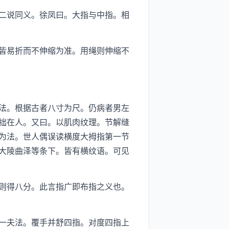
二说同义。徐凤曰。大指与中指。相
皆易折而不伸缩为准。用绳则伸缩不
法。根据古者八寸为尺。仍病者男左
拙在人。又曰。以肌肉纹理。节解缝
为法。世人偶误读横度大拇指第一节
大陵曲泽等条下。皆有横纹语。可见
则得八分。此言指广即布指之义也。
一夫法。覆手并舒四指。对度四指上