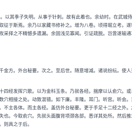
。以其季子失明。从事于针刺。故有此着也。余幼时。在武城侍
取征于斯焉。余乃以家藏书修补之。增为八卷。顷得堀立考。遂
攻采择之不精憾多遗漏。余固浅见寡闻。引证疏脱。岂啻遂输通
金方。外台秘要。次之。至后世。随意增减。诸说纷纭。使人
四经发挥穴歌。以为金科玉条。乃就各经。揣摩以认俞穴。或
数穴相接之处。动致混错。如下廉。丰隆。耳门。听宫。听会。
。不主各体。而主各经。盖仿外台秘要。更于手足十二经之外。
失也。今取俞穴。先就头面腹背项颈各部。悉详其处所。然后推
。则具之于后。