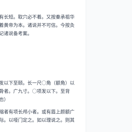
有长短。取穴必不着。又按秦承祖华
着黄帝为本。诸说并不可信。今按灸
记诸说备考案。
发以下至颐。长一尺○角（额角）以
骨者。广九寸。○项发以下。至背
也）
缩者有项长颅小者。或有眉上颜额广
际。以哑门定之。如以理说之。则其