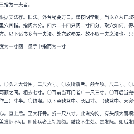
三指为一夫者。
据支法存。旧法。外台秘要方曰。谨按明堂制。当以立为正取
里穴四指。指阔六分。四六二十四只阔二寸四分。取穴如何。得
方。以下诸书多有一夫法。处穴致参差。故不取一夫之法也。只
为一寸图 量手中指而为一寸
○头之大骨围。二尺六寸。○发所覆者。颅至项。尺二寸。○
两颧之间。相去七寸。○耳前当耳门者广一尺三寸。○耳后当完
作三）寸半。○结喉。以下至缺盆中。长四寸。（缺盆中。天突
。直上后。至大杼骨。折一尺八寸。此说拘拘。有头颅大而项
盖发际不明。则使病者上视颜额。皱纹不生处。是发际。如后发