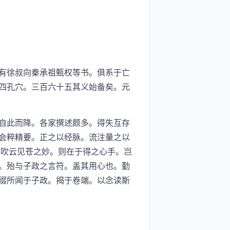
有徐叔向秦承祖甄权等书。俱系于亡
四孔穴。三百六十五其义始备矣。元
自此而降。各家撰述颇多。得失互存
会粹精要。正之以经脉。流注量之以
微吹云见苍之妙。则在于得之心手。岂
。殆与子政之言符。盖其用心也。勤
缀所闻于子政。揭于卷端。以念读斯