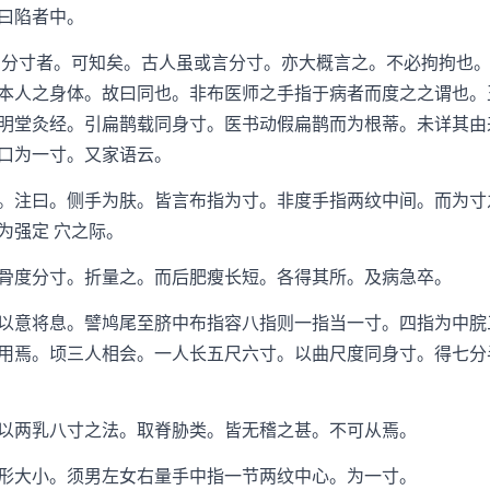
曰陷者中。
分寸者。可知矣。古人虽或言分寸。亦大概言之。不必拘拘也。
本人之身体。故曰同也。非布医师之手指于病者而度之之谓也。
明堂灸经。引扁鹊载同身寸。医书动假扁鹊而为根蒂。未详其由来
口为一寸。又家语云。
注曰。侧手为肤。皆言布指为寸。非度手指两纹中间。而为寸
为强定 穴之际。
度分寸。折量之。而后肥瘦长短。各得其所。及病急卒。
意将息。譬鸠尾至脐中布指容八指则一指当一寸。四指为中脘
用焉。顷三人相会。一人长五尺六寸。以曲尺度同身寸。得七分
两乳八寸之法。取脊胁类。皆无稽之甚。不可从焉。
大小。须男左女右量手中指一节两纹中心。为一寸。