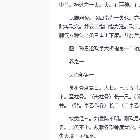
中节。横过为一夫。夫。有两种。有
此脚弱灸。以四指为一夫也。亦根
陀等取穴。并云三指四指为准。取三
脚气八种法之类三里上下廉。从肘后
图 孙思邈取手大拇指第一节横度
卷之一
头面部第一
灵枢骨度篇曰。人长。七尺五寸。
下。至柱骨。（天柱骨）长一尺。○
骨。（背。甲乙作脊）长二（二甲乙
按类经曰。如发际不明。则取眉心
者。此类不少。故就各部骨度置穴。
失天壤可不慎乎。