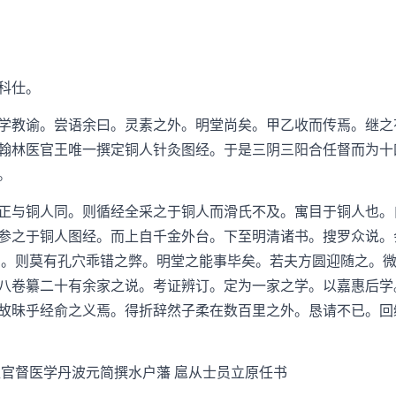
科仕。
教谕。尝语余曰。灵素之外。明堂尚矣。甲乙收而传焉。继之
翰林医官王唯一撰定铜人针灸图经。于是三阴三阳合任督而为十
。
与铜人同。则循经全采之于铜人而滑氏不及。寓目于铜人也。
参之于铜人图经。而上自千金外台。下至明清诸书。搜罗众说。
中。则莫有孔穴乖错之弊。明堂之能事毕矣。若夫方圆迎随之。
八卷纂二十有余家之说。考证辨订。定为一家之学。以嘉惠后学
故昧乎经俞之义焉。得折辞然子柔在数百里之外。恳请不已。回
官督医学丹波元简撰水户藩 扈从士员立原任书