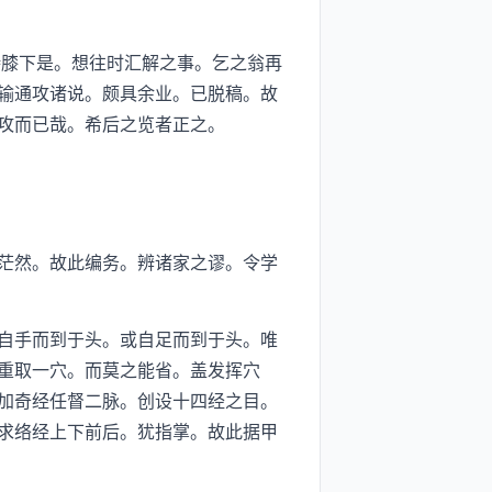
膝下是。想往时汇解之事。乞之翁再
输通攻诸说。颇具余业。已脱稿。故
攻而已哉。希后之览者正之。
茫然。故此编务。辨诸家之谬。令学
自手而到于头。或自足而到于头。唯
重取一穴。而莫之能省。盖发挥穴
加奇经任督二脉。创设十四经之目。
求络经上下前后。犹指掌。故此据甲