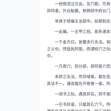
一经络流注交会。及穴歌。尽具十
异同者。外台秘要。移肺经中府云门
举具于续编主治部中。如禁刺灸穴
一此编。一主甲乙经。故系诸本注
一千金方曰。吴蜀多行灸法。有阿
之义也。然徒执阿是。而谓经穴之似
中。
一凡奇穴。别分部。其阿是穴而
本邦之灸法。传异域者。载在圣济
其法不一。诸说载在开卷第一者。所
一阅书之际。遇其异名。则不易知
一引书目录。只载其孔穴下。所引