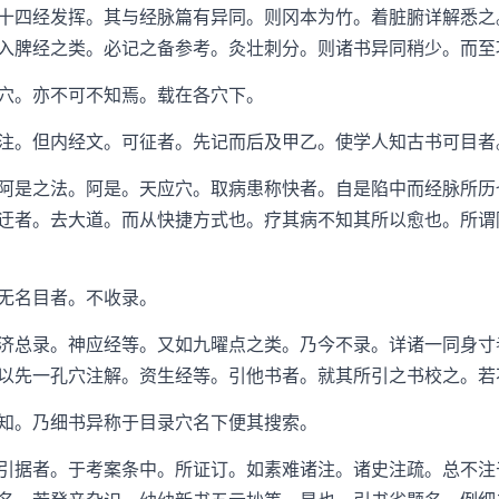
四经发挥。其与经脉篇有异同。则冈本为竹。着脏腑详解悉之
入脾经之类。必记之备参考。灸壮刺分。则诸书异同稍少。而至
。亦不可不知焉。载在各穴下。
。但内经文。可征者。先记而后及甲乙。使学人知古书可目者
是之法。阿是。天应穴。取病患称快者。自是陷中而经脉所历
迂者。去大道。而从快捷方式也。疗其病不知其所以愈也。所谓
无名目者。不收录。
总录。神应经等。又如九曜点之类。乃今不录。详诸一同身寸
以先一孔穴注解。资生经等。引他书者。就其所引之书校之。若
。乃细书异称于目录穴名下便其搜索。
据者。于考案条中。所证订。如素难诸注。诸史注疏。总不注