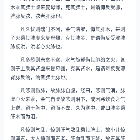
木乘其脾土虚来复母雠，克其脾土，是谓侮反受邪，
脾脉反弦，弦者肝脉也。
凡久忧则魂门不闭，金气濇聚，侮其肝木，甚则
子火乘其肺虚来复母雠，克其肺金，是谓侮反受邪肺
脉反洪，洪者心火脉也。
凡多恐则志室不遂，水气旋却侮其胞络之火，甚
则子土乘其肾虚来复母雠，克其肾水，是谓每反受邪
肾脉反濡，濡者脾土脉也。
凡悲则伤肺，故肺脉自虚，经曰，悲则气消，脉
虚心火来乘，金气自虚故悲则泪下，或因寒饮食之气
上逆，留于胸中，留而不去，久为寒中，或曰肺金乘
肝木而为泪。
凡惊则气乱，惊则肝气散乱乘其脾土，故小儿惊
则泻青，大人惊则面青者，肝血乱而下降，故青其肝