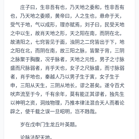
庄子曰，生非吾有也，乃天地之委和，性非吾有
也，乃天地之委顺，黄帝曰，人之生也，悬命于天，
受气于地，气以成形，理亦赋焉，刘子曰，民受天地
之中以生，故肖天地之形，天之阳在南，而阴在北，
故清阳之，七窍皆见于面，浊阴之二窍皆出于下，地
之阳在北，而阴在南，故三阳之脉，皆聚于背，三阴
之脉聚于胸腹，况乎脉者，天地之元性，男子之寸脉
盛而尺脉弱者，肖乎天也，女子之尺脉盛，而寸脉弱
者，肖乎地也，秦越人乃以男子生于寅，女子生于
申，三阳从天生，三阴从地长，谬之甚矣。遂令百犬
吠声流至于今，千有余年，莫有能正其谬者，独先生
以神明之资，洞烛物理，乃推本律法混合天人而着论
辟之，使千载之误一旦昭明，岂不韪哉。
岁在戊申门生龙丘叶英题。
论脉法配天地。