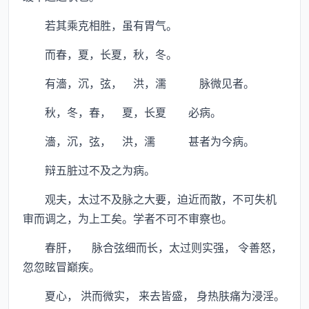
若其乘克相胜，虽有胃气。
而春，夏，长夏，秋，冬。
有濇，沉，弦， 洪，濡 脉微见者。
秋，冬，春， 夏，长夏 必病。
濇，沉，弦， 洪，濡 甚者为今病。
辩五脏过不及之为病。
观夫，太过不及脉之大要，迫近而散，不可失机
审而调之，为上工矣。学者不可不审察也。
春肝， 脉合弦细而长，太过则实强， 令善怒，
忽忽眩冒巅疾。
夏心， 洪而微实， 来去皆盛， 身热肤痛为浸淫。