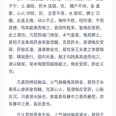
不宁，土 凝结，肝木 弦弱，忧， 魄户不闭，金 濇
聚，心火 洪短，恐， 志室不遂，水 旋却，脾土 沉
缓。此盖五情，动以不正，侮所不胜，经所谓，不恒
其德，恃其能乘而侮之，甚则所胜来，复侮反受邪，
此之谓也。凡怒则魂门弛张，木气奋激，侮其脾土，
甚则子金乘其肝虚来复母雠，克其肝木，是谓侮反受
邪，肝脉反濇，濇者肺金也，是犹吴王夫差之争盟侮
楚，精锐悉行，国内无备，越王勾践乘其虚而伐之，
遂以破吴，吴本侮楚而越竟破之，侮反受邪，即此义
也。
凡喜则神延融溢，火气赫羲侮其肺金，甚则子水
乘其心虚来复母雠，克其心火，是谓侮反受邪，心脉
反沉，沉者肾水脉也，故喜甚有暴中之患而暴怒，亦
有暴中之患，皆此意也。
凡久思则意舍不寍，上气凝结侮其肾水，甚则子