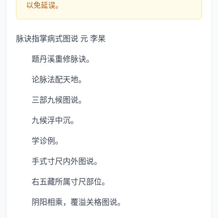
以免延误。
脉诀指掌病式图说 元 李杲
题丹溪重修脉诀。
论脉法配天地。
三部九候图说。
九候浮中沉。
学诊例。
手式寸尺内外图说。
右五藏所属寸尺部位。
阴阳相乘，覆溢关格图说。