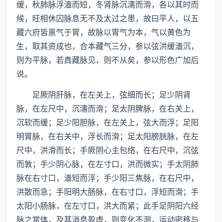
缓，秋肺脉浮濇而短，冬肾脉沉濡而滑，各以其时而
候，旺相休囚脉息无不及太过之患，故曰平人，以五
藏六府皆禀气于胃，故脉以胃气为本，气以黄色为
生，取其资成也，合本藏气三分，参以弦洪缓濇沉，
则为平脉，若真藏脉见，则不从矣，参以形色广加后
说。
足厥阴肝脉，在左关上，弦细而长；足少阴肾
脉，在左尺中，沉濡而滑；足太阴脾脉，在右关上，
沉软而缓；足少阳胆脉，在左关上，弦大而浮；足阳
明胃脉，在右关中，浮长而滑；足太阳膀胱脉，在左
尺中，洪滑而长；手厥阴心主包络，在右尺中，沉弦
而敦；手少阴心脉，在左寸口，洪而微实；手太阴肺
脉在右寸口，濇短而浮；手少阳三焦脉，在右尺中，
洪散而急；手阳明大肠脉，在右寸口，浮短而滑；手
太阳小肠脉，在左寸口，洪大而紧；此手足阴阳六经
脉之常体，及其消息盈虚，则变化不测，运动密移与