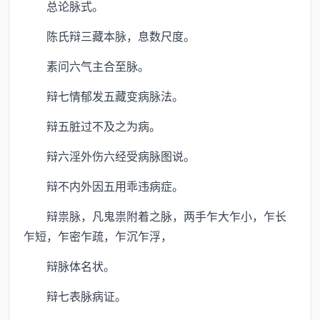
总论脉式。
陈氏辩三藏本脉，息数尺度。
素问六气主合至脉。
辩七情郁发五藏变病脉法。
辩五脏过不及之为病。
辩六淫外伤六经受病脉图说。
辩不内外因五用乖违病症。
辩祟脉，凡鬼祟附着之脉，两手乍大乍小，乍长
乍短，乍密乍疏，乍沉乍浮，
辩脉体名状。
辩七表脉病证。