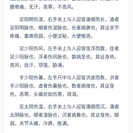
腰脊痛，无汗，恶寒，不恶风。
足阳明伤湿，右手关上与人迎皆濇细而长，濇者
足阳明脉也，细者伤湿脉也，长者病袭也，其证关节
疼痛，重痹而弱，小便涩秘，大便飧泄。
足少阳伤风，左手关上与人迎皆弦浮而散，弦者
足少阳脉也，浮者伤风脉也，散病至也，其证身热，
恶风，自汗，项强，胁满。
手少阳伤暑，左手尺中与人迎皆洪虚而数，洪者
手少阳脉也，虚者伤暑脉也，数者病增也，其证身
热，恶寒，头痛状如伤寒，烦渴。
足太阴伤湿，右手关上与人迎皆濡细而沉，濡者
太阴脉也，细者湿脉也，沉者病着也，其证身热，脚
弱，关节头痛，冷痹，胀满。