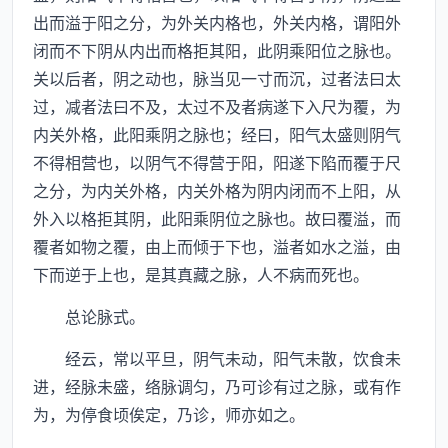
出而溢于阳之分，为外关内格也，外关内格，谓阳外
闭而不下阴从内出而格拒其阳，此阴乘阳位之脉也。
关以后者，阴之动也，脉当见一寸而沉，过者法曰太
过，减者法曰不及，太过不及者病遂下入尺为覆，为
内关外格，此阳乘阴之脉也；经曰，阳气太盛则阴气
不得相营也，以阴气不得营于阳，阳遂下陷而覆于尺
之分，为内关外格，内关外格为阴内闭而不上阳，从
外入以格拒其阴，此阳乘阴位之脉也。故曰覆溢，而
覆者如物之覆，由上而倾于下也，溢者如水之溢，由
下而逆于上也，是其真藏之脉，人不病而死也。
总论脉式。
经云，常以平旦，阴气未动，阳气未散，饮食未
进，经脉未盛，络脉调匀，乃可诊有过之脉，或有作
为，为停食顷俟定，乃诊，师亦如之。