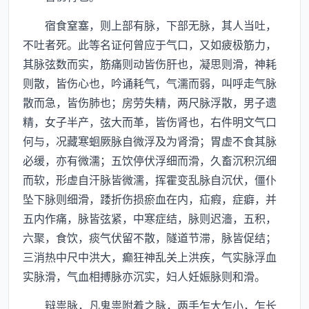
宿食窒塞，则上部有脉，下部无脉，其人当吐，
不吐者死。此等名证何曾应于气口，又如疲极筋力，
其脉弦数而实，筋痛则动皆伤肝也，凝思则滑，神耗
则散，皆伤心也，吟诵耗气，气濡而弱，叫呼走气脉
散而急，皆伤肺也；房劳失精，两尺脉浮散，男子遗
精，女子半产，弦大而革，皆伤肾也，右件明文气口
何与，况藏寒蛔厥脉自微浮及为肾滑；胃虚不食其脉
必缓，亦有微濡；五饮停伏浮细而滑，久畜沉积沉细
而软，形虚自汗脉皆微濡，挥霍变乱脉自沉伏，僵仆
坠下脉则细滑，踒折伤损瘀血在内，疝瘕，症癖，并
五内作痛，脉皆弦紧，中寒症结，脉则迟濇，五积，
六聚，食饮，痰气伏留不散，隧道节滞，脉皆促结；
三消热中尺中洪大，癫狂神乱关上洪疾，气实脉浮血
实脉滑，气血相搏脉亦沉实，妇人妊娠脉则和滑。
辩祟脉，凡鬼祟附着之脉，两手乍大乍小，乍长