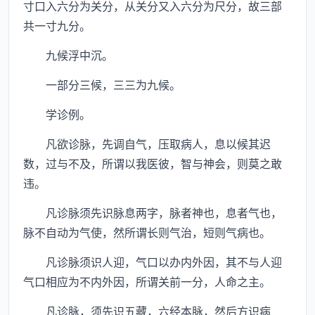
寸口入六分为关分，从关分又入六分为尺分，故三部
共一寸九分。
九候浮中沉。
一部分三候，三三为九候。
学诊例。
凡欲诊脉，先调自气，压取病人，息以候其迟
数，过与不及，所谓以我医彼，智与神会，则莫之敢
违。
凡诊脉须先识脉息两字，脉者神也，息者气也，
脉不自动为气使，然所谓长则气治，短则气病也。
凡诊脉须识人迎，气口以办内外因，其不与人迎
气口相应为不内外因，所谓关前一分，人命之主。
凡诊脉，须先识五藏，六经本脉，然后方识病