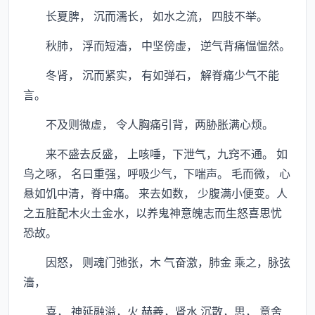
长夏脾， 沉而濡长， 如水之流， 四肢不举。
秋肺， 浮而短濇， 中坚傍虚， 逆气背痛愠愠然。
冬肾， 沉而紧实， 有如弹石， 解脊痛少气不能
言。
不及则微虚， 令人胸痛引背，两胁胀满心烦。
来不盛去反盛， 上咳唾，下泄气，九窍不通。 如
鸟之啄， 名曰重强，呼吸少气，下喘声。 毛而微， 心
悬如饥中清，脊中痛。 来去如数， 少腹满小便变。人
之五脏配木火土金水，以养鬼神意魄志而生怒喜思忧
恐故。
因怒， 则魂门弛张，木 气奋激，肺金 乘之，脉弦
濇，
喜， 神延融溢，火 赫羲，肾水 沉散，思， 意舍