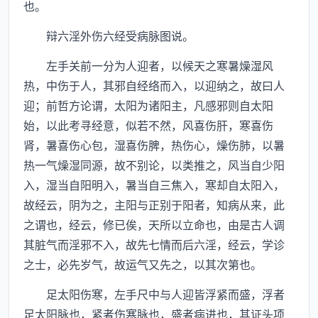
也。
辩六淫外伤六经受病脉图说。
左手关前一分为人迎者，以候天之寒暑燥湿风
热，中伤于人，其邪自经络而入，以迎纳之，故曰人
迎；前哲方论谓，太阳为诸阳主，凡感邪则自太阳
始，以此考寻经意，似若不然，风喜伤肝，寒喜伤
肾，暑喜伤心包，湿喜伤脾，热伤心，燥伤肺，以暑
热一气燥湿同源，故不别论，以类推之，风当自少阳
入，湿当自阳明入，暑当自三焦入，寒却自太阳入，
故经云，阴为之，主阳与正别于阳者，知病从来，此
之谓也，经云，修已俟，天所以立命也，由是古人调
其脏气而淫邪不入，故先七情而后六淫，经云，学诊
之士，必先岁气，故运气又先之，以其次第也。
足太阳伤寒，左手尺中与人迎皆浮紧而盛，浮者
足太阳脉也，紧者伤寒脉也，盛者病进也，其证头项