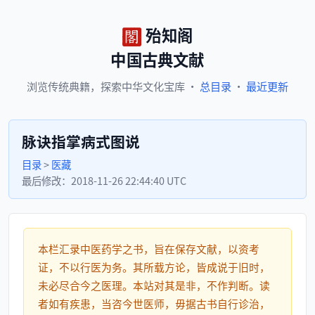
殆知阁
中国古典文献
浏览
传统典籍，
探索
中华文化宝库
·
总目录
·
最近更新
脉诀指掌病式图说
目录
>
医藏
最后修改：
2018-11-26 22:44:40 UTC
本栏汇录中医药学之书，旨在保存文献，以资考
证，不以行医为务。其所载方论，皆成说于旧时，
未必尽合今之医理。本站对其是非，不作判断。读
者如有疾患，当咨今世医师，毋据古书自行诊治，