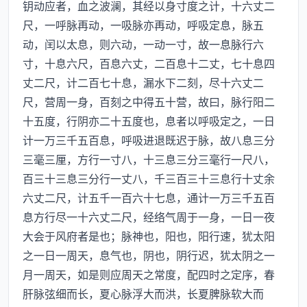
钥动应者，血之波澜，其经以身寸度之计，十六丈二
尺，一呼脉再动，一吸脉亦再动，呼吸定息，脉五
动，闰以太息，则六动，一动一寸，故一息脉行六
寸，十息六尺，百息六丈，二百息十二丈，七十息四
丈二尺，计二百七十息，漏水下二刻，尽十六丈二
尺，营周一身，百刻之中得五十营，故曰，脉行阳二
十五度，行阴亦二十五度也，息者以呼吸定之，一日
计一万三千五百息，呼吸进退既迟于脉，故八息三分
三毫三厘，方行一寸八，十三息三分三毫行一尺八，
百三十三息三分行一丈八，千三百三十三息行十丈余
六丈二尺，计五千一百六十七息，通计一万三千五百
息方行尽一十六丈二尺，经络气周于一身，一日一夜
大会于风府者是也；脉神也，阳也，阳行速，犹太阳
之一日一周天，息气也，阴也，阴行迟，犹太阴之一
月一周天，如是则应周天之常度，配四时之定序，春
肝脉弦细而长，夏心脉浮大而洪，长夏脾脉软大而