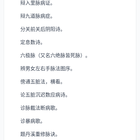
辩入里脉病证。
辩九道脉病症。
分关前关后阴阳诗。
定息数诗。
六极脉（又名六绝脉皆死脉）。
辨男女左右手脉法图序。
傍通五脏法，横看。
论五脏沉迟数应病诗。
诊脉截法断病歌。
诊暴病歌。
题丹溪重修脉诀。