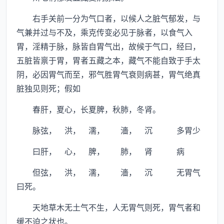
右手关前一分为气口者，以候人之脏气郁发，与
气兼并过与不及，乘克传变必见于脉者，以食气入
胃，淫精于脉，脉皆自胃气出，故候于气口，经曰，
五脏皆禀于胃，胃者五藏之本，藏气不能自致于手太
阴，必因胃气而至，邪气胜胃气衰则病甚，胃气绝真
脏独见则死；假如
春肝，夏心，长夏脾，秋肺，冬肾。
脉弦， 洪， 濡， 濇， 沉 多胃少
曰肝， 心， 脾， 肺， 肾 病
但弦， 洪， 濡， 濇， 沉 无胃气
曰死。
天地草木无土气不生，人无胃气则死，胃气者和
缓不迫之状也。