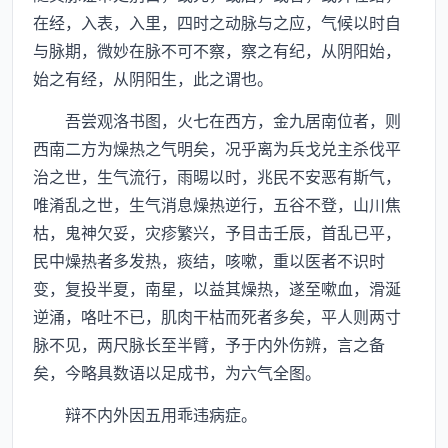
在经，入表，入里，四时之动脉与之应，气候以时自
与脉期，微妙在脉不可不察，察之有纪，从阴阳始，
始之有经，从阴阳生，此之谓也。
吾尝观洛书图，火七在西方，金九居南位者，则
西南二方为燥热之气明矣，况乎离为兵戈兑主杀伐平
治之世，生气流行，雨晹以时，兆民不安恶有斯气，
唯淆乱之世，生气消息燥热逆行，五谷不登，山川焦
枯，鬼神欠妥，灾疹繁兴，予目击壬辰，首乱已平，
民中燥热者多发热，痰结，咳嗽，重以医者不识时
变，复投半夏，南星，以益其燥热，遂至嗽血，滑涎
逆涌，咯吐不已，肌肉干枯而死者多矣，平人则两寸
脉不见，两尺脉长至半臂，予于内外伤辨，言之备
矣，今略具数语以足成书，为六气全图。
辩不内外因五用乖违病症。