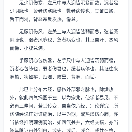
足少阴伤寒，左尺中与人迎皆沉紧而数，沉者足
少阴脉也，紧者伤寒脉也，数者病传也，其证口燥，
舌干而渴，背恶寒反发热，倦怠。
足厥阴伤风，左关上与人迎皆弦弱而急，弦者厥
阴脉也，弱者风脉也，急者病变也，其证自汗，恶风
而倦，小腹急满。
手厥阴心包伤暑，左手尺中与人迎皆沉弱而缓，
沉者心包脉也，弱者伤暑也，缓者病倦也，其证往来
寒热，状如疟，烦渴，眩晕，背寒，面垢。
此已上分布六经，感伤外部邪之脉也，除燥热
外，叙此四气揭图于左，以为宗兆，使学者易见，不
必再三伸问，若其传变，自当依六经，别论详究，所
伤随经说证对证施治，以平为期，或热燥伤心肺，亦
当依经推明理例调治，如四气兼并，六经交错，亦当
随其脉证审处别白，或先，或后，或合，或并在络，