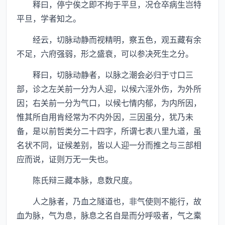
释曰，停宁俟之即不拘于平旦，况仓卒病生岂特
平旦，学者知之。
经云，切脉动静而视精明，察五色，观五藏有余
不足，六府强弱，形之盛衰，可以参决死生之分。
释曰，切脉动静者，以脉之潮会必归于寸口三
部，诊之左关前一分为人迎，以候六淫外伤，为外所
因；右关前一分为气口，以候七情内郁，为内所因，
惟其所自用肯经常为不内外因，三因虽分，犹乃未
备，是以前哲类分二十四字，所谓七表八里九道，虽
名状不同，证候差别，皆以人迎一分而推之与三部相
应而说，证则万无一失也。
陈氏辩三藏本脉，息数尺度。
人之脉者，乃血之隧道也，非气使则不能行，故
血为脉，气为息，脉息之名自是而分呼吸者，气之槖