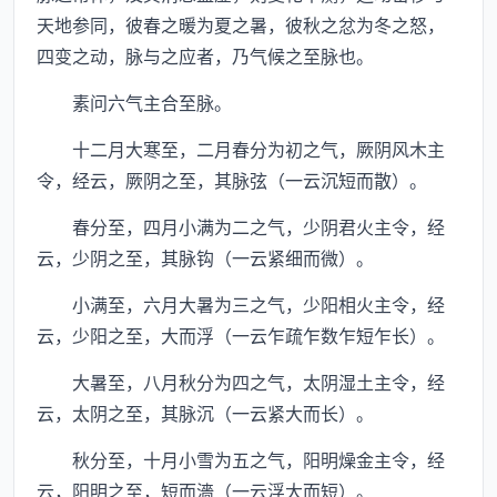
天地参同，彼春之暖为夏之暑，彼秋之忿为冬之怒，
四变之动，脉与之应者，乃气候之至脉也。
素问六气主合至脉。
十二月大寒至，二月春分为初之气，厥阴风木主
令，经云，厥阴之至，其脉弦（一云沉短而散）。
春分至，四月小满为二之气，少阴君火主令，经
云，少阴之至，其脉钩（一云紧细而微）。
小满至，六月大暑为三之气，少阳相火主令，经
云，少阳之至，大而浮（一云乍疏乍数乍短乍长）。
大暑至，八月秋分为四之气，太阴湿土主令，经
云，太阴之至，其脉沉（一云紧大而长）。
秋分至，十月小雪为五之气，阳明燥金主令，经
云，阳明之至，短而濇（一云浮大而短）。