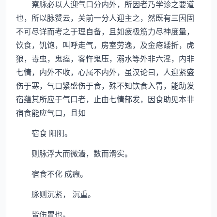
察脉必以人迎气口分内外，所因者乃学诊之要道
也，所以脉赞云，关前一分人迎主之，然既有三因固
不可尽详而考之于理自备，且如疲极筋力尽神度量，
饮食，饥饱，叫呼走气，房室劳逸，及金疮踒折，虎
狼，毒虫，鬼痓，客忤鬼压，溺水等外非六淫，内非
七情，内外不收，心属不内外，虽汉论曰，人迎紧盛
伤于寒，气口紧盛伤于食，殊不知饮食入胃，能助发
宿蕴其所应于气口者，止由七情郁发，因食助见本非
宿食能应气口，且如
宿食 阳阴。
则脉浮大而微濇，数而滑实。
宿食不化 成瘕。
脉则沉紧， 沉重。
皆伤胃也。