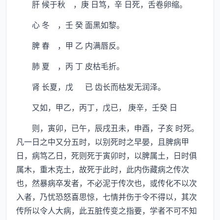
肝 候于秋 ，庚 日笃，辛 日死，舌卷卵缩。
心 冬 ，壬 癸 面黑如黎。
脾 春 ，甲 乙 内满唇反。
肺 夏 ，丙 丁 皮枯毛折。
肾 长夏，戊 已 齿长而枯发无润泽。
又如，甲乙，丙丁，戊已， 庚辛，壬癸 日
则，寅卯，已午，辰戌丑未，申酉，子亥 时死。
凡一日之中又分五时，以别死时之早晏，且脾病甲
日，病笃乙日，死则死于寅卯时，以脾属土，日时俱
属木，重木克土，故死于此时，此内伤藏病之传次
也，然暴病卒发者，不必泥于传次也，或传化不以次
入者，乃忧恐怒喜思惊，七情并伤于令不得以，其次
传所以令人大病，此五脏传变之指要，学者不可不知