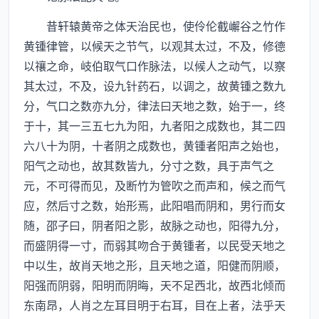
昔轩辕黄帝之体天治民也，使伶伦截嶰谷之竹作
黄锺律管，以候天之节气，以观其太过，不及，修德
以禳之命，岐伯取气口作脉法，以候人之动气，以察
其太过，不及，设九针药石，以调之，故黄锺之数九
分，气口之数亦九分，律法曰天地之数，始于一，终
于十，其一三五七九为阳，九者阳之成数也，其二四
六八十为阴，十者阴之成数也，黄锺者阳声之始也，
阳气之动也，故其数皆九，分寸之数，具于声气之
元，不可得而见，及断竹为管吹之而声和，候之而气
应，然后寸之数，始形焉，此阳唱而阴和，男行而女
随，邵子曰，阴者阳之影，故脉之动也，阳得九分，
而盛阴得一寸，而弱其吻合于黄锺者，以民受天地之
中以生，故肖天地之形，且天地之道，阳健而阴顺，
阳强而阴弱，阳明而阴晦，天不足西北，故西北倾而
东南昂，人肖之左耳目明于右耳，目在上者，法乎天