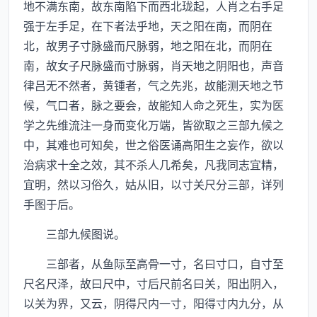
地不满东南，故东南陷下而西北珑起，人肖之右手足
强于左手足，在下者法乎地，天之阳在南，而阴在
北，故男子寸脉盛而尺脉弱，地之阳在北，而阴在
南，故女子尺脉盛而寸脉弱，肖天地之阴阳也，声音
律吕无不然者，黄锺者，气之先兆，故能测天地之节
候，气口者，脉之要会，故能知人命之死生，实为医
学之先维流注一身而变化万端，皆欲取之三部九候之
中，其难也可知矣，世之俗医诵高阳生之妄作，欲以
治病求十全之效，其不杀人几希矣，凡我同志宜精，
宜明，然以习俗久，姑从旧，以寸关尺分三部，详列
手图于后。
三部九候图说。
三部者，从鱼际至高骨一寸，名曰寸口，自寸至
尺名尺泽，故曰尺中，寸后尺前名曰关，阳出阴入，
以关为界，又云，阴得尺内一寸，阳得寸内九分，从