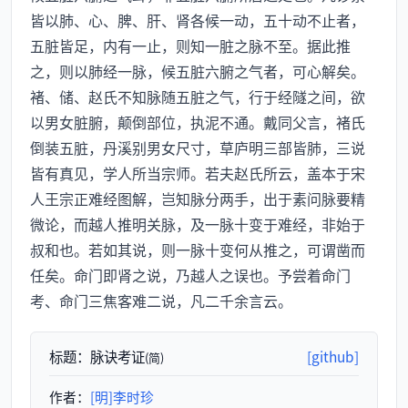
皆以肺、心、脾、肝、肾各候一动，五十动不止者，
五脏皆足，内有一止，则知一脏之脉不至。据此推
之，则以肺经一脉，候五脏六腑之气者，可心解矣。
褚、储、赵氏不知脉随五脏之气，行于经隧之间，欲
以男女脏腑，颠倒部位，执泥不通。戴同父言，褚氏
倒装五脏，丹溪别男女尺寸，草庐明三部皆肺，三说
皆有真见，学人所当宗师。若夫赵氏所云，盖本于宋
人王宗正难经图解，岂知脉分两手，出于素问脉要精
微论，而越人推明关脉，及一脉十变于难经，非始于
叔和也。若如其说，则一脉十变何从推之，可谓凿而
任矣。命门即肾之说，乃越人之误也。予尝着命门
考、命门三焦客难二说，凡二千余言云。
标题：
脉诀考证
[github]
(简)
作者：
[明]李时珍