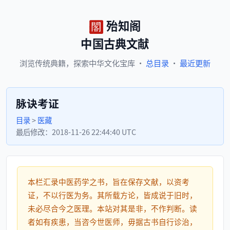
殆知阁
中国古典文献
浏览
传统典籍，
探索
中华文化宝库
·
总目录
·
最近更新
脉诀考证
目录
>
医藏
最后修改：
2018-11-26 22:44:40 UTC
本栏汇录中医药学之书，旨在保存文献，以资考
证，不以行医为务。其所载方论，皆成说于旧时，
未必尽合今之医理。本站对其是非，不作判断。读
者如有疾患，当咨今世医师，毋据古书自行诊治，