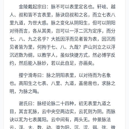
金陵戴起宗曰：脉不可以表里定名也。轩岐、越
人、叔和皆不言表里，脉诀窃叔和之名，而立七表八
里九道，为世大惑。脉之变化从阴阳生，但可以阴阳
对待而言，各从其类，岂可以一浮二沉为定序，而分
七、八、九之名乎？大抵因浮而见者皆为表，因沉而
见者皆为里，何拘于七、八、九哉？庐山刘立之以浮
沉迟数为纲，以教学人，虽似快捷方式，然必博学反
约，然后能入脉妙，若以此自足，亦画矣。
撄宁滑寿曰：脉之阴阳表里，以对待而为名象
也。高阳生之七表、八里、九道，盖凿凿也，求脉之
明，为脉之晦。
谢氏曰：脉经论脉二十四种，初无表里九道之
目，其言芤脉，云中央空两边实，云芤则为阴。而脉
诀以芤为七表属阳。云中间有，两头无。仲景脉法
云，浮、大、数、动、滑为阳，沉、涩、弱、弦、微