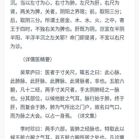
沉。当以左寸为心，右寸为肺，左尺为肝，右尺为
肾，两关为脾，关者，阴阳之界限；前，取阳三分；
后，取阴三分。所谓土居金、木、水、火、之中，寄
王于四时，不独右关为脾也。肝既为阴，岂宜在半阴
半阳、半浮半沉之左关耶？命门即是肾，不宜以右尺
为诊。
（详儒医精要）
吴草庐曰：医者于寸关尺，辄名之曰：此心脉、
此肺脉、此肝脉、此脾脉、此肾脉者，非也。五脏六
腑，凡十二经，两手寸关尺者，手太阴肺经之一脉
也。分其部位，以候他脏之气耳，脉行始于肺，终于
肝，而复会于肺，肺为气所出之门户，故名曰气口，
而为脉之大会。以占一身焉。（详文集）
李时珍曰：两手六部，皆肺之经脉也，特取此以
候五脏六腑之气耳，非五脏六腑所居之处也。凡诊察