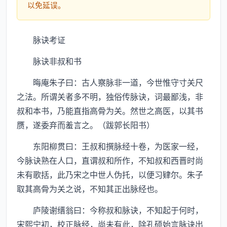
以免延误。
脉诀考证
脉诀非叔和书
晦庵朱子曰：古人察脉非一道，今世惟守寸关尺
之法。所谓关者多不明，独俗传脉诀，词最鄙浅，非
叔和本书，乃能直指高骨为关。然世之高医，以其书
赝，遂委弃而羞言之。（跋郭长阳书）
东阳柳贯曰：王叔和撰脉经十卷，为医家一经，
今脉诀熟在人口，直谓叔和所作，不知叔和西晋时尚
未有歌括，此乃宋之中世人伪托，以便习肄尔。朱子
取其高骨为关之说，不知其正出脉经也。
庐陵谢缙翁曰：今称叔和脉诀，不知起于何时，
宋熙宁初，校正脉经，尚未有此，除孔硕始言脉诀出