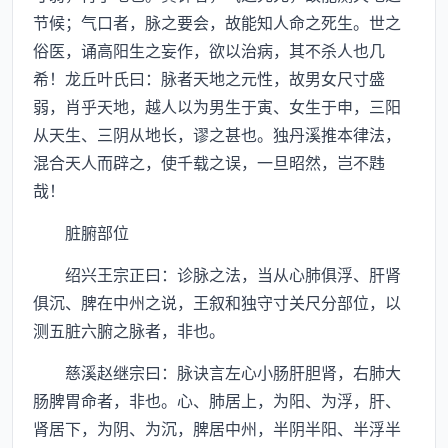
节候；气口者，脉之要会，故能知人命之死生。世之
俗医，诵高阳生之妄作，欲以治病，其不杀人也几
希！龙丘叶氏曰：脉者天地之元性，故男女尺寸盛
弱，肖乎天地，越人以为男生于寅、女生于申，三阳
从天生、三阴从地长，谬之甚也。独丹溪推本律法，
混合天人而辟之，使千载之误，一旦昭然，岂不韪
哉！
脏腑部位
绍兴王宗正曰：诊脉之法，当从心肺俱浮、肝肾
俱沉、脾在中州之说，王叙和独守寸关尺分部位，以
测五脏六腑之脉者，非也。
慈溪赵继宗曰：脉诀言左心小肠肝胆肾，右肺大
肠脾胃命者，非也。心、肺居上，为阳、为浮，肝、
肾居下，为阴、为沉，脾居中州，半阴半阳、半浮半