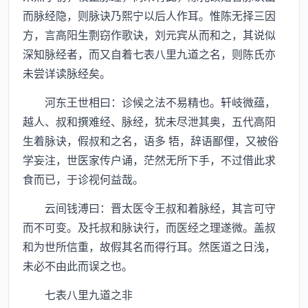
而脉经隐，则脉诀乃熙宁以后人作耳。惟陈无择三因
方，言高阳生剽窃作歌诀，刘元宾从而和之，其说似
深知脉经者，而又自着七表八里九道之名，则陈氏亦
未尝详读脉经矣。
河东王世相曰：诊候之法不易精也。轩岐微蕴，
越人、叔和撰难经、脉经，犹未尽泄其奥，五代高阳
生着脉诀，假叔和之名，语多 牾，辞语鄙俚，又被俗
学妄注，世医家传户诵，茫然无所下手，不过借此求
食而已，于诊视何益哉。
云间钱溥曰：晋太医令王叔和着脉经，其言可守
而不可变。及托叔和脉诀行，而医经之理遂微。盖叔
和为世所信重，故假其名而得行耳。然医道之日浅，
未必不由此而误之也。
七表八里九道之非