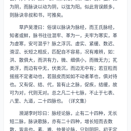
为阴，而脉诀以动为阴，以弦为阳。似此背误颇多，
则脉诀非叔和书，可推矣。
草庐吴澄曰：俗误以脉诀为脉经，而王氏脉经，
知者或鲜，脉书往往混牢、革为一，夫牢为寒实，革
为虚寒，安可混乎？脉之浮沉、虚实、紧缓、数迟、
滑涩、长短之相反，匹配自不容易，况有难辨，如：
洪、散俱大，而洪有力，微、细俱小，而微无力；芤
类浮，而边有中无，伏类沉，而边无中有；若豆粒而
摇摇不定者动也，若鼓皮而如如不动者革也，俱对待
也。又有促、结、代，皆有止之脉，促疾，结缓，故
可为对，代则无对。总之凡二十七脉，不止于七表、
八里、九道，二十四脉也。（详文集）
濒湖李时珍曰：脉经论脉，止有二十四种，无长
短二脉，脉诀歌脉，亦有二十四种，增长短而去数
散，皆非也。素、难、仲景论脉，只别阴阳，初无定