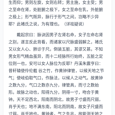
生而仰；男则左旋，女则右转；男主施，女主受；男
之至命在肾，处脏腑之极下，女之至命在乳，外脏腑
之极上；形气既异，脉行于形气之间，岂略不少异
耶？此褚氏之说，为有理也。（详祛疑说）
戴起宗曰：脉诀因男子左肾右命，女子左命右肾
之别，遂言反此背看，而诸家以尺脉盛弱解之，褚氏
又以女人心、肺诊于尺。倒装五脏，其谬又甚。不知
男女形气精血虽异，而十二经脉所行始终，五脏之定
位则一也，安可以女人脉位为反耶？丹溪朱震亨曰：
昔轩辕使伶伦截 谷之竹，作黄钟律管，以候天地之节
气；使岐伯取气口，作脉法，以候人之动气。故黄钟
之数九分，气口之数亦九分，律管具，而寸之数始
形。故脉之动也，阳得九分，阴得一寸，吻合于黄
钟。天不足西北，阳南而阴北，故男子寸盛而尺弱，
肖乎天也；地不满东南，阳北而阴南，故女子尺盛而
寸弱，肖乎地也。黄钟者，气之先兆，故能测天地之