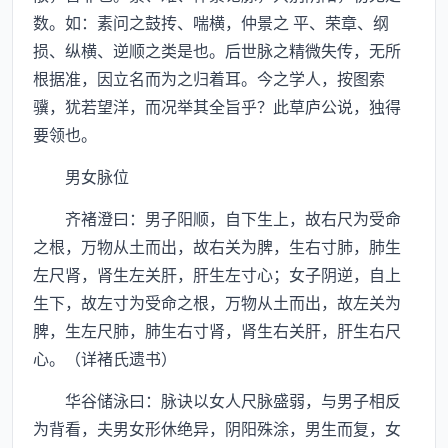
数。如：素问之鼓抟、喘横，仲景之 平、荣章、纲
损、纵横、逆顺之类是也。后世脉之精微失传，无所
根据准，因立名而为之归着耳。今之学人，按图索
骥，犹若望洋，而况举其全旨乎？此草庐公说，独得
要领也。
男女脉位
齐褚澄曰：男子阳顺，自下生上，故右尺为受命
之根，万物从土而出，故右关为脾，生右寸肺，肺生
左尺肾，肾生左关肝，肝生左寸心；女子阴逆，自上
生下，故左寸为受命之根，万物从土而出，故左关为
脾，生左尺肺，肺生右寸肾，肾生右关肝，肝生右尺
心。（详褚氏遗书）
华谷储泳曰：脉诀以女人尺脉盛弱，与男子相反
为背看，夫男女形休绝异，阴阳殊涂，男生而复，女