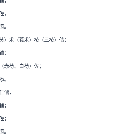
辅；
佐，
添。
）术（莪术）棱（三棱）偕；
辅；
（赤芍、白芍）佐；
添。
仁偕，
辅；
佐；
添。