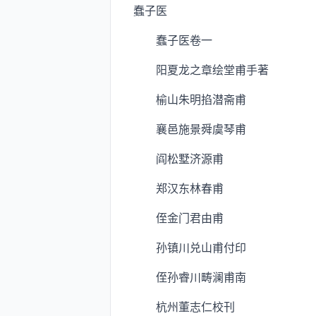
蠢子医
蠢子医卷一
阳夏龙之章绘堂甫手著
榆山朱明掐潜斋甫
襄邑施景舜虞琴甫
阎松墅济源甫
郑汉东林春甫
侄金门君由甫
孙镇川兑山甫付印
侄孙睿川畴澜甫南
杭州董志仁校刊