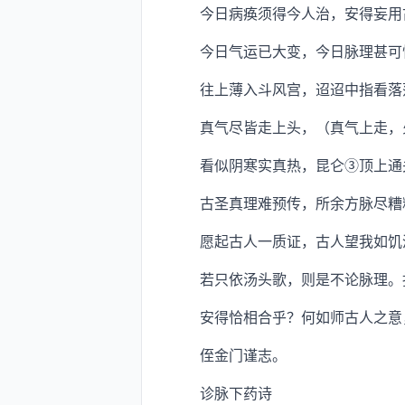
今日病痪须得今人治，安得妄用古
今日气运已大变，今日脉理甚可愕
往上薄入斗风宫，迢迢中指看落落
真气尽皆走上头，（真气上走，火
看似阴寒实真热，昆仑③顶上通关
古圣真理难预传，所余方脉尽糟
愿起古人一质证，古人望我如饥渴
若只依汤头歌，则是不论脉理。抄
安得恰相合乎？何如师古人之意
侄金门谨志。
诊脉下药诗