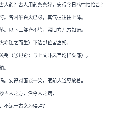
人药？古人用药条条好，安得今日病情恰恰合？
。皆因午会火已极，真气往往往上薄。
。以下三部皆不管，照旧方儿方知错。
亦随之而生）下边部位皆虚托。
钥（③昆仑：与上文斗风官均指头部）。
粕。
。安得对面谈一笑，眼前大道尽放着。
古人之方，治今人之病，
，不泥于古之为得焉？