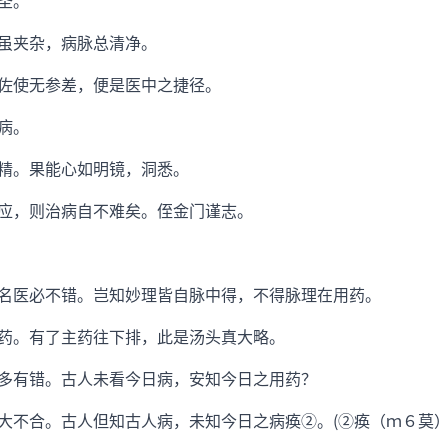
圣。
虽夹杂，病脉总清净。
使无参差，便是医中之捷径。
病。
。果能心如明镜，洞悉。
，则治病自不难矣。侄金门谨志。
医必不错。岂知妙理皆自脉中得，不得脉理在用药。
。有了主药往下排，此是汤头真大略。
有错。古人未看今日病，安知今日之用药？
不合。古人但知古人病，未知今日之病痪②。(②痪（ｍ６莫）