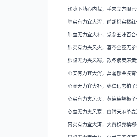
诊脉下药心内裁，手未立方眼已
肺实有力宜大泻，前胡枳实橘红
肺虚无力宜大补，党参五味百合
肺实有力夹风火，酒芩全蒌无参
肺虚无力夹风寒，款冬紫荧麻黄
心实有力宜大泻，菖蒲郁金凌霄
心虚无力宜大补，枣仁远志柏子
心实有力夹风火，黄连连翘桅子
心虚无力夹风寒，白附天麻革麦亘
胃实有力宜大泻，大黄枳壳槟榔