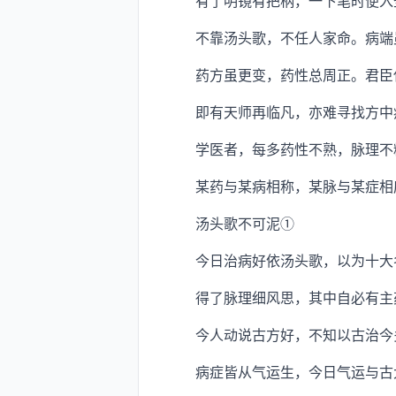
有了明镜有把柄，一下笔时便入
不靠汤头歌，不任人家命。病端
药方虽更变，药性总周正。君臣佐
即有天师再临凡，亦难寻找方中
学医者，每多药性不熟，脉理不精
某药与某病相称，某脉与某症相应
汤头歌不可泥①
今日治病好依汤头歌，以为十大名
得了脉理细风思，其中自必有主药
今人动说古方好，不知以古治今多
病症皆从气运生，今日气运与古大