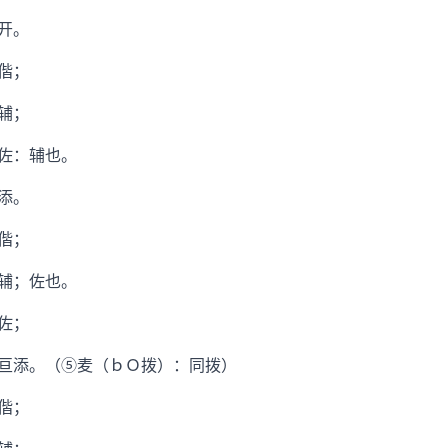
开。
偕；
辅；
佐：辅也。
添。
偕；
辅；佐也。
佐；
添。（⑤麦（ｂＯ拨）：同拨）
偕；