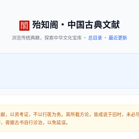
殆知阁
·
中国古典文献
浏览
传统典籍，
探索
中华文化宝库
·
总目录
·
最近更新
文献，以资考证，不以行医为务。其所载方论，皆成说于旧时，未必
师，毋据古书自行诊治，以免延误。