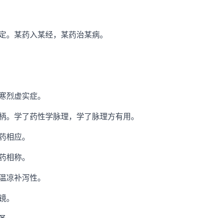
。某药入某经，某药治某病。
寒烈虚实症。
。学了药性学脉理，学了脉理方有用。
药相应。
药相称。
温凉补泻性。
镜。