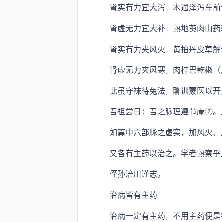
肾实有力宜大泻，木通泽泻车前
肾虚无力宜大补，熟地萸肉山药
肾实有力夹风火，黄拍丹皮草解
肾虚无力夹风寒，肉桂巴乾椒（
此虽守袜待兔法，聊训蒙医以开
吾祖尝日：吾之脉理遵节庵②。
如篇中六部脉之虚实，加风火、风
又各有主药以治之。学者熟察乎此
侄孙涪川谨志。
治病皆有主药
治病一定有主药，不用主药便是