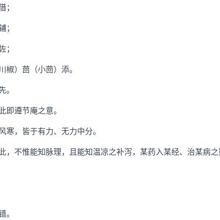
借；
辅；
佐；
川椒）茴（小茴）添。
先。
此即遵节庵之意。
寒，皆于有力、无力中分。
，不惟能知脉理，且能知温凉之补泻，某药入某经、治某病之
错。