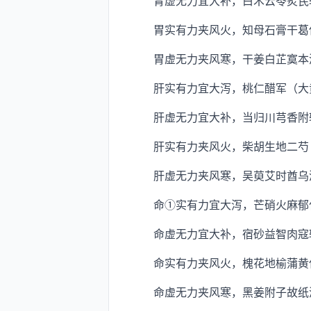
胃虚无力宜大补，白术云苓炙芪
胃实有力夹风火，知母石膏干葛
胃虚无力夹风寒，干姜白芷寞本
肝实有力宜大泻，桃仁醋军（大黄
肝虚无力宜大补，当归川芎香附
肝实有力夹风火，柴胡生地二芍
肝虚无力夹风寒，吴萸艾时酋乌
命①实有力宜大泻，芒硝火麻郁
命虚无力宜大补，宿砂益智肉寇
命实有力夹风火，槐花地榆蒲黄
命虚无力夹风寒，黑姜附子故纸