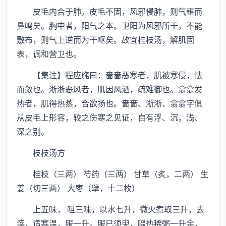
皮毛内合于肺。皮毛不固，风邪侵肺，则气壅而
鼻鸣矣。胸中者，阳气之本。卫阳为风邪所干，不能
敷布，则气上逆而为干呕矣。故宜桂枝汤，解肌固
表，调和营卫也。
【集注】程应旄曰：啬啬恶寒者，肌被寒侵，怯
而敛也。淅淅恶风者，肌因风洒，疏难御也。翕翕发
热者，肌得热蒸，合欲扬也。啬啬、淅淅、翕翕字俱
从皮毛上形容，较之伤寒之见证，自有浮、沉，浅、
深之别。
枝枝汤方
桂枝（三两） 芍药（三两） 甘草（炙，二两） 生
姜（切三两） 大枣（擘，十二枚）
上五味， 咀三味，以水七升，微火煮取三升，去
滓，适寒温，服一升。服已须臾，啜热稀粥一升余，