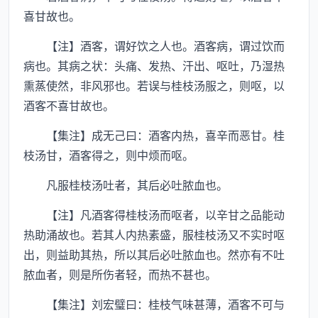
喜甘故也。
【注】酒客，谓好饮之人也。酒客病，谓过饮而
病也。其病之状：头痛、发热、汗出、呕吐，乃湿热
熏蒸使然，非风邪也。若误与桂枝汤服之，则呕，以
酒客不喜甘故也。
【集注】成无己曰：酒客内热，喜辛而恶甘。桂
枝汤甘，酒客得之，则中烦而呕。
凡服桂枝汤吐者，其后必吐脓血也。
【注】凡酒客得桂枝汤而呕者，以辛甘之品能动
热助涌故也。若其人内热素盛，服桂枝汤又不实时呕
出，则益助其热，所以其后必吐脓血也。然亦有不吐
脓血者，则是所伤者轻，而热不甚也。
【集注】刘宏璧曰：桂枝气味甚薄，酒客不可与