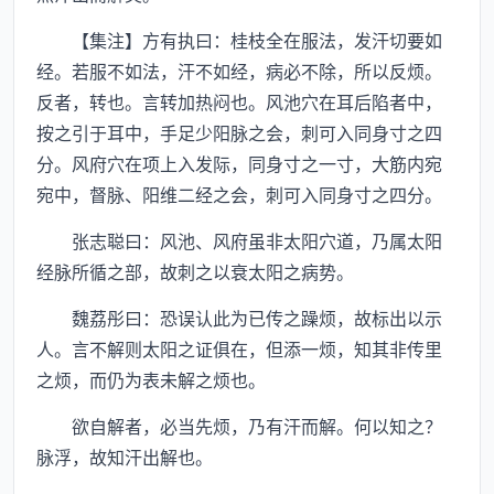
【集注】方有执曰：桂枝全在服法，发汗切要如
经。若服不如法，汗不如经，病必不除，所以反烦。
反者，转也。言转加热闷也。风池穴在耳后陷者中，
按之引于耳中，手足少阳脉之会，刺可入同身寸之四
分。风府穴在项上入发际，同身寸之一寸，大筋内宛
宛中，督脉、阳维二经之会，刺可入同身寸之四分。
张志聪曰：风池、风府虽非太阳穴道，乃属太阳
经脉所循之部，故刺之以衰太阳之病势。
魏荔彤曰：恐误认此为已传之躁烦，故标出以示
人。言不解则太阳之证俱在，但添一烦，知其非传里
之烦，而仍为表未解之烦也。
欲自解者，必当先烦，乃有汗而解。何以知之？
脉浮，故知汗出解也。