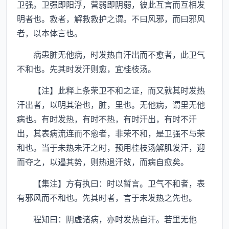
卫强。卫强即阳浮，营弱即阴弱，彼此互言而互相发
明者也。救者，解救救护之谓。不曰风邪，而曰邪风
者，以本体言也。
病患脏无他病，时发热自汗出而不愈者，此卫气
不和也。先其时发汗则愈，宜桂枝汤。
【注】此释上条荣卫不和之证，而又就其时发热
汗出者，以明其治也，脏，里也。无他病，谓里无他
病也。有时发热，有时不热，有时汗出，有时不汗
出，其表病流连而不愈者，非荣不和，是卫强不与荣
和也。当于未热未汗之时，预用桂枝汤解肌发汗，迎
而夺之，以遏其势，则热退汗敛，而病自愈矣。
【集注】方有执曰：时以暂言。卫气不和者，表
有邪风而不和也。先其时者，言于未发热之先也。
程知曰：阴虚诸病，亦时发热自汗。若里无他