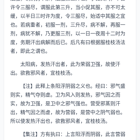
许令三服尽，谓服此第三升，当小促其服，亦不可太
缓，以半日三时许为度，令三服尽，始适中其服之宜
也。若病重者，初服一剂，三升尽，病不解，再服一
剂，病犹不解，乃更服三剂，以一日一夜周十二时为
度，务期汗出病解而后已。后凡有曰根据服桂枝汤法
者，即此之谓也。
太阳病，发热汗出者，此为荣弱卫强，故使汗
出。欲救邪风者，宜桂枝汤。
【注】此释上条阳浮阴弱之义也。经曰：邪气盛
则实，精气夺则虚。卫为风入则发热，邪气因之而
实，故为卫强，是卫中之邪气强也。营受邪蒸则汗
出，精气因之而虚，故为营弱，是营中之阴气弱也。
所以使发热汗出也，欲救邪风者，宜桂枝汤。
【集注】方有执曰：上言阳浮而阴弱，此言营弱