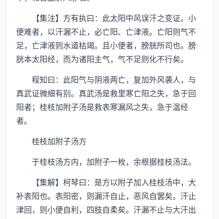
【集注】方有执曰：此太阳中风误汗之变证。小
便难者，以汗漏不止，必亡阳、亡津液。亡阳则气不
足，亡津液则水道枯竭。且小便者，膀胱所司也。膀
胱本太阳经，而为诸阳主气，气不足则化不行矣。
程知曰：此阳气与阴液两亡，复加外风袭人，与
真武证微细有别。真武汤是救里寒亡阳之失，急于回
阳者；桂枝加附子汤是救表寒漏风之失，急于温经
者。
桂枝加附子汤方
于桂枝汤方内，加附子一枚，余根据桂枝汤法。
【集解】柯琴曰：是方以附子加入桂枝汤中，大
补表阳也。表阳密，则漏汗自止，恶风自罢矣。汗止
津回，则小便自利，四肢自柔矣。汗漏不止与大汗出