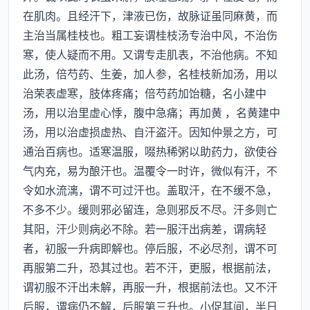
在肌肉。且经汗下，津液已伤，故脉证虽同麻黄，而
主治当属桂枝也。粗工妄谓桂枝汤专治中风，不治伤
寒，使人疑而不用。又谓专走肌表，不治他病。不知
此汤，倍芍药、生姜，加人参，名桂枝新加汤，用以
治荣表虚寒，肢体疼痛；倍芍药加饴糖，名小建中
汤，用以治里虚心悸，腹中急痛；再加黄 ，名黄建中
汤，用以治虚损虚热、自汗盗汗。因知仲景之方，可
通治百病也。适寒温服，啜热稀粥以助药力，欲使谷
气内充，易为酿汗也。温覆令一时许，微似有汗，不
令如水流漓，谓不可过汗也。盖取汗，在不缓不急，
不多不少。缓则邪必留连，急则邪反不尽。汗多则亡
其阳，汗少则病必不除。若一服汗出病差，谓病轻
者，初服一升病即解也。停后服，不必尽剂，谓不可
再服第二升，恐其过也。若不汗，更服，根据前法，
谓初服不汗出未解，再服一升，根据前法也。又不汗
后服，谓病仍不解，后服第三升也。小促其间，半日