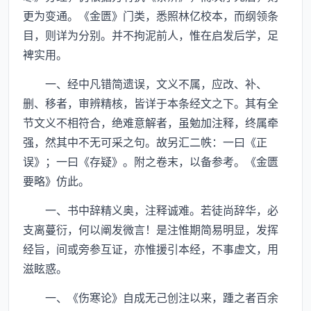
更为变通。《金匮》门类，悉照林亿校本，而纲领条
目，则详为分别。并不拘泥前人，惟在启发后学，足
裨实用。
一、经中凡错简遗误，文义不属，应改、补、
删、移者，审辨精核，皆详于本条经文之下。其有全
节文义不相符合，绝难意解者，虽勉加注释，终属牵
强，然其中不无可采之句。故另汇二帙：一曰《正
误》；一曰《存疑》。附之卷末，以备参考。《金匮
要略》仿此。
一、书中辞精义奥，注释诚难。若徒尚辞华，必
支离蔓衍，何以阐发微言！是注惟期简易明显，发挥
经旨，间或旁参互证，亦惟援引本经，不事虚文，用
滋眩惑。
一、《伤寒论》自成无己创注以来，踵之者百余