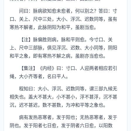
问曰：脉病欲知愈未愈者，何以别之？答曰：寸
口、关上、尺中三处，大小、浮沉、迟数同等，虽有
寒热不解者，此脉阴阳为和平，虽剧当愈。
【注】脉偏胜则病，脉和平则愈。今寸口、关
上、尺中三部脉，俱见浮沉、迟数、大小同等，阴阳
和平之象，即有寒热不解之病，虽剧亦当愈也。
【集注】《内经》曰：寸口、人迎两者相应若引
绳，大小齐等者，名曰平人。
程知曰：大小、浮沉、迟数同等，谓三部九候无
相失也。盖大不甚大，小不甚小，浮不甚浮，沉不甚
沉，迟不甚迟，数不甚数，为冲和平等之象也。
病有发热恶寒者，发于阳也；无热恶寒者，发于
阴也。发于阳者七日愈，发于阴者六日愈，以阳数