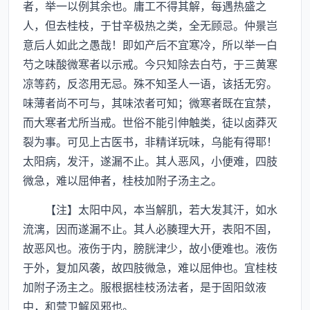
者，举一以例其余也。庸工不得其解，每遇热盛之
人，但去桂枝，于甘辛极热之类，全无顾忌。仲景岂
意后人如此之愚哉！即如产后不宜寒冷，所以举一白
芍之味酸微寒者以示戒。今只知除去白芍，于三黄寒
凉等药，反恣用无忌。殊不知圣人一语，该括无穷。
味薄者尚不可与，其味浓者可知；微寒者既在宜禁，
而大寒者尤所当戒。世俗不能引伸触类，徒以卤莽灭
裂为事。可见上古医书，非精详玩味，乌能有得耶！
太阳病，发汗，遂漏不止。其人恶风，小便难，四肢
微急，难以屈伸者，桂枝加附子汤主之。
【注】太阳中风，本当解肌，若大发其汗，如水
流漓，因而遂漏不止。其人必腠理大开，表阳不固，
故恶风也。液伤于内，膀胱津少，故小便难也。液伤
于外，复加风袭，故四肢微急，难以屈伸也。宜桂枝
加附子汤主之。服根据桂枝汤法者，是于固阳敛液
中，和营卫解风邪也。