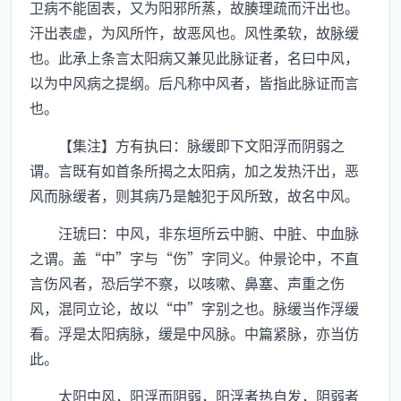
卫病不能固表，又为阳邪所蒸，故腠理疏而汗出也。
汗出表虚，为风所忤，故恶风也。风性柔软，故脉缓
也。此承上条言太阳病又兼见此脉证者，名曰中风，
以为中风病之提纲。后凡称中风者，皆指此脉证而言
也。
【集注】方有执曰：脉缓即下文阳浮而阴弱之
谓。言既有如首条所揭之太阳病，加之发热汗出，恶
风而脉缓者，则其病乃是触犯于风所致，故名中风。
汪琥曰：中风，非东垣所云中腑、中脏、中血脉
之谓。盖“中”字与“伤”字同义。仲景论中，不直
言伤风者，恐后学不察，以咳嗽、鼻塞、声重之伤
风，混同立论，故以“中”字别之也。脉缓当作浮缓
看。浮是太阳病脉，缓是中风脉。中篇紧脉，亦当仿
此。
太阳中风，阳浮而阴弱，阳浮者热自发，阴弱者