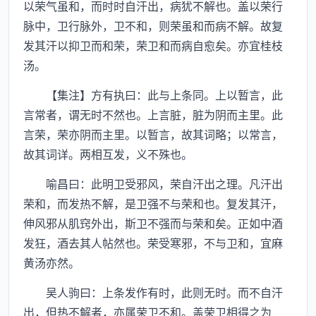
以荣气虽和，而时时自汗出，病犹不解也。盖以荣行
脉中，卫行脉外，卫不和，则荣虽和而病不解。故复
发其汗以抑卫而和荣，荣卫和而病自愈矣。亦宜桂枝
汤。
【集注】方有执曰：此与上条同。上以暂言，此
言常者，谓无时不然也。上言脏，脏为阴而主里。此
言荣，荣亦阴而主里。以暂言，故其词略；以常言，
故其词详。两相互发，义不殊也。
喻昌曰：此明卫受邪风，荣自汗出之理。凡汗出
荣和，而发热不解，是卫强不与荣和也。复发其汗，
伸风邪从肌窍外出，斯卫不强而与荣和矣。正如中酒
发狂，酒去其人帖然也。荣受寒邪，不与卫和，宜麻
黄汤亦然。
吴人驹曰：上条发作有时，此则无时。而不自汗
出，但热不解者，亦属荣卫不和。盖荣卫相得之为