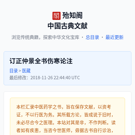
殆知阁
中国古典文献
浏览
传统典籍，
探索
中华文化宝库
·
总目录
·
最近更新
订正仲景全书伤寒论注
目录
>
医藏
最后修改：
2018-11-26 22:44:40 UTC
本栏汇录中医药学之书，旨在保存文献，以资考
证，不以行医为务。其所载方论，皆成说于旧时，
未必尽合今之医理。本站对其是非，不作判断。读
者如有疾患，当咨今世医师，毋据古书自行诊治，