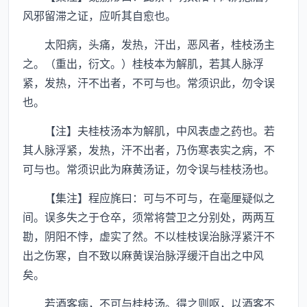
风邪留滞之证，应听其自愈也。
太阳病，头痛，发热，汗出，恶风者，桂枝汤主
之。（重出，衍文。）桂枝本为解肌，若其人脉浮
紧，发热，汗不出者，不可与也。常须识此，勿令误
也。
【注】夫桂枝汤本为解肌，中风表虚之药也。若
其人脉浮紧，发热，汗不出者，乃伤寒表实之病，不
可与也。常须识此为麻黄汤证，勿令误与桂枝汤也。
【集注】程应旄曰：可与不可与，在毫厘疑似之
间。误多失之于仓卒，须常将营卫之分别处，两两互
勘，阴阳不悖，虚实了然。不以桂枝误治脉浮紧汗不
出之伤寒，自不致以麻黄误治脉浮缓汗自出之中风
矣。
若酒客病，不可与桂枝汤。得之则呕，以酒客不