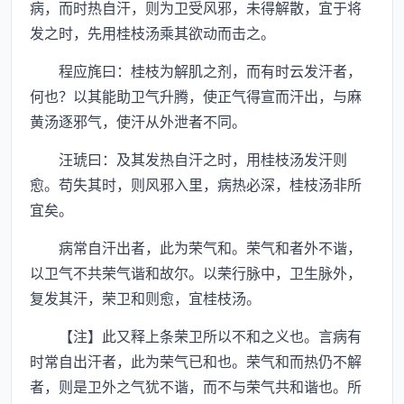
病，而时热自汗，则为卫受风邪，未得解散，宜于将
发之时，先用桂枝汤乘其欲动而击之。
程应旄曰：桂枝为解肌之剂，而有时云发汗者，
何也？以其能助卫气升腾，使正气得宣而汗出，与麻
黄汤逐邪气，使汗从外泄者不同。
汪琥曰：及其发热自汗之时，用桂枝汤发汗则
愈。苟失其时，则风邪入里，病热必深，桂枝汤非所
宜矣。
病常自汗出者，此为荣气和。荣气和者外不谐，
以卫气不共荣气谐和故尔。以荣行脉中，卫生脉外，
复发其汗，荣卫和则愈，宜桂枝汤。
【注】此又释上条荣卫所以不和之义也。言病有
时常自出汗者，此为荣气已和也。荣气和而热仍不解
者，则是卫外之气犹不谐，而不与荣气共和谐也。所