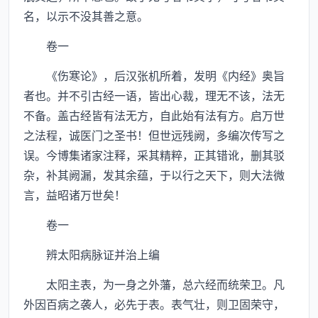
名，以示不没其善之意。
卷一
《伤寒论》，后汉张机所着，发明《内经》奥旨
者也。并不引古经一语，皆出心裁，理无不该，法无
不备。盖古经皆有法无方，自此始有法有方。启万世
之法程，诚医门之圣书！但世远残阙，多编次传写之
误。今博集诸家注释，采其精粹，正其错讹，删其驳
杂，补其阙漏，发其余蕴，于以行之天下，则大法微
言，益昭诸万世矣！
卷一
辨太阳病脉证并治上编
太阳主表，为一身之外藩，总六经而统荣卫。凡
外因百病之袭人，必先于表。表气壮，则卫固荣守，