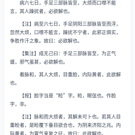
病六七日，手足三部脉皆至，大烦而口噤不能
言，其人躁扰者，必欲解也。
【注】病至六七日，手足阴阳三部脉皆至而浮，
忽然大烦，口噤不能言，躁扰不宁者，此邪正俱实，
争胜作汗之象。故曰：必欲解也。
【集注】成无己曰：手足三部脉皆至，为正气
盛，邪气虽甚，必欲解也。
着脉和，其人大烦，目重脸，内际黄者，此欲解
也。
【按】脸字当是“睑”字。睑，眼弦也。作脸
字，非。
【注】脉和而大烦者，其解未可卜也。若其人目
重睑者，是睑覆下垂目欲合也，为阴来济阳之兆。内
际黄者，为胃气来复之征，故曰：此欲解也。