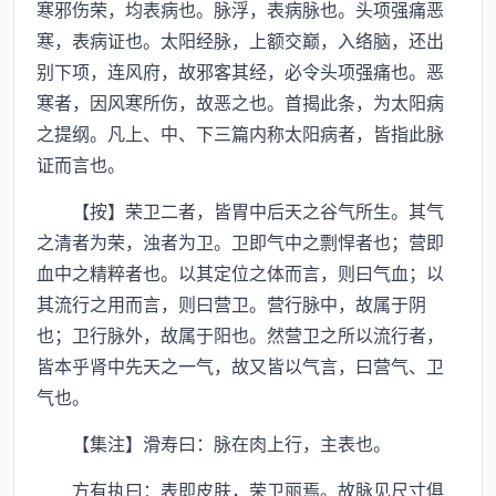
寒邪伤荣，均表病也。脉浮，表病脉也。头项强痛恶
寒，表病证也。太阳经脉，上额交巅，入络脑，还出
别下项，连风府，故邪客其经，必令头项强痛也。恶
寒者，因风寒所伤，故恶之也。首揭此条，为太阳病
之提纲。凡上、中、下三篇内称太阳病者，皆指此脉
证而言也。
【按】荣卫二者，皆胃中后天之谷气所生。其气
之清者为荣，浊者为卫。卫即气中之剽悍者也；营即
血中之精粹者也。以其定位之体而言，则曰气血；以
其流行之用而言，则曰营卫。营行脉中，故属于阴
也；卫行脉外，故属于阳也。然营卫之所以流行者，
皆本乎肾中先天之一气，故又皆以气言，曰营气、卫
气也。
【集注】滑寿曰：脉在肉上行，主表也。
方有执曰：表即皮肤，荣卫丽焉。故脉见尺寸俱