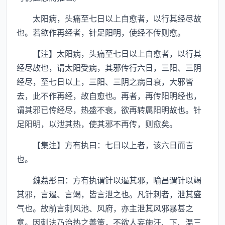
太阳病，头痛至七日以上自愈者，以行其经尽故
也。若欲作再经者，针足阳明，使经不传则愈。
【注】太阳病，头痛至七日以上自愈者，以行其
经尽故也，谓太阳受病，其邪传行六日，三阳、三阴
经尽，至七日以上，三阳、三阴之病日衰，大邪皆
去，此不作再经，故自愈也。再者，再传阳明经也，
谓其邪已传经尽，热盛不衰，欲再转属阳明故也。针
足阳明，以泄其热，使其邪不再传，则愈矣。
【集注】方有执曰：七日以上者，该六日而言
也。
魏荔彤曰：方有执谓针以遏其邪，喻昌谓针以竭
其邪，言遏、言竭，皆言泄之也。凡针刺者，泄其盛
气也。故前言刺风池、风府，亦主泄其风邪暴甚之
意。因刺法乃治热之善策，不欲人妄施汗、下、温三