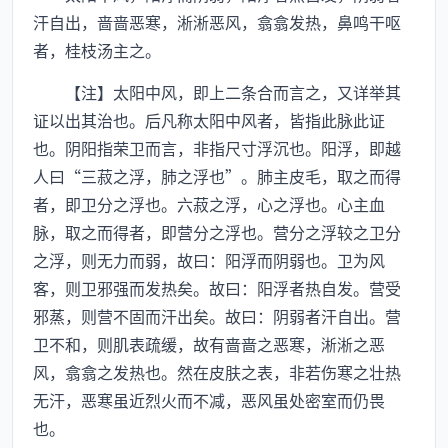
汗自出，啬啬恶寒，淅淅恶风，翕翕发热，鼻鸣干呕
者，桂枝汤主之。
【注】太阳中风，即上二条合而言之，又详举其
证以出其治也。后凡称太阳中风者，皆指此脉此证
也。阴阳指荣卫而言，非指尺寸浮沉也。阳浮，即越
人曰“三菽之浮，肺之浮也”。肺主皮毛，取之而得
者，即卫分之浮也。六菽之浮，心之浮也。心主血
脉，取之而得者，即营分之浮也。营分之浮较之卫分
之浮，则无力而弱，故曰：阳浮而阴弱也。卫为风
客，则卫邪强而发热矣。故曰：阳浮者热自发。营受
邪蒸，则营不固而汗出矣。故曰：阴弱者汗自出。营
卫不和，则肌表疏缓，故有啬啬之恶寒，淅淅之恶
风，翕翕之发热也。然在皮肤之表，非若伤寒之壮热
无汗，恶寒虽近烈火而不减，恶风虽处密室而仍畏
也。