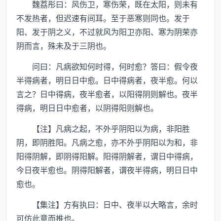
魏荔彤曰：风伤卫，寒伤荣，既在太阳，则未有
不发热者，但迟速有间耳。至于恶寒则同也。发于
阳、发于阴之义，不过就风为阳卫亦阳、寒为阴荣亦
阴而言，殊未及于三阴也。
问曰：凡病欲知何时得，何时愈？答曰：假令夜
半得病者，明日日中愈。日中得病者，夜半愈。何以
言之？日中得病，夜半愈者，以阳得阴则解也。夜半
得病，明日日中愈者，以阴得阳则解也。
【注】凡病之起，不外乎阴阳以为病，非阳胜
阴，即阴胜阳。凡病之愈，亦不外乎阴阳以为和，非
阳得阴解，即阴得阳解。阳得阴解者，谓日中得病，
今日夜半愈也。阴得阳解者，谓夜半得病，明日日中
愈也。
【集注】方有执曰：日中、夜半以大略言，余时
可仿此意而推也。