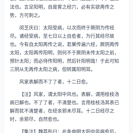
法也。言足阳明，自是胃之经穴，必有实欲再传之
势，方可刺之。
闵芝庆曰：太阳受病，以次而终于厥阴为传经
尽。诸经受病，至七日以上自愈者，为行其经尽故
也。今有自太阳再传之说，若果传遍六经，厥阴再传
太阳，太阳再传阳明，则何不于厥阴未传太阳之前，
预针太阳；而必待传阳明，然后针阳明哉！于此可知
三阴从无再传太阳之病，但转属阳明耳。
风家表解而不了了者，十二日愈。
【注】风家，谓太阳中风也。表解，谓用桂枝汤
病已解也。不了了者，不清楚也。言用桂枝汤其表已
解而犹不清楚者，在经余邪未尽耳。十二日经尽之
时，余邪尽，自然愈也。
【集注】魏荔彤曰：此条申明太阳中风病愈后，