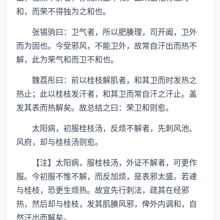
和，而荣不得独为之和也。
张锡驹曰：卫气者，所以肥腠理，司开阖，卫外
而为固也。今受邪风，不能卫外，故常自汗出而热不
解，此为荣气和而卫不和也。
魏荔彤曰：前以桂枝解肌者，和其卫而时发热之
热止；此以桂枝发汗者，和其卫而常自汗之汗止。盖
发其表而热解矣。故总结之曰：荣卫和则愈。
太阳病，初服桂枝汤，反烦不解者，先刺风池、
风府，却与桂枝汤则愈。
【注】太阳病，服桂枝汤，外证不解者，可更作
服。今初服不惟不解，而反加烦，是表邪太盛。若遽
与桂枝，恐更生烦热。故宜先行刺法，疏其在经邪
热，然后却与桂枝，发其肌腠风邪，俾外内调和，自
然汗出而解矣。