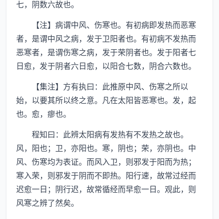
七，阴数六故也。
【注】病谓中风、伤寒也。有初病即发热而恶寒
者，是谓中风之病，发于卫阳者也。有初病不发热而
恶寒者，是谓伤寒之病，发于荣阴者也。发于阳者七
日愈，发于阴者六日愈，以阳合七数，阴合六数也。
【集注】方有执曰：此推原中风、伤寒之所以
始，以要其所以终之意。凡在太阳皆恶寒也。发，起
也。愈，瘳也。
程知曰：此辨太阳病有发热有不发热之故也。
风，阳也；卫，亦阳也。寒，阴也；荣，亦阴也。中
风、伤寒均为表证。而风入卫，则邪发于阳而为热；
寒入荣，则邪发于阴而不即热。阳行速，故常过经而
迟愈一日；阴行迟，故常循经而早愈一日。观此，则
风寒之辨了然矣。