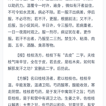
以助药力。温覆令一时许，遍身 ，微似有汗者益佳，
不可令如水流漓，病必不除。若一服汗出病差，停后
服，不必尽剂；若不汗，更服，根据前法；又不汗，
后服，当小促其间，半日许，令三服尽。若病重者，
一日一夜周时观之。服一剂尽，病证犹在者，更作
服。若汗不出者，乃服至二三剂。禁生冷、粘滑、肉
面、五辛、酒酪、臭恶等物。
【按】桂枝汤方，桂枝下有“去皮”二字。夫桂
枝气味辛甘，全在于皮，若去皮，是枯木矣，如何有
解肌发汗之功？宜删此二字。后仿此。
【方解】名曰桂枝汤者，君以桂枝也。桂枝辛
温，辛能发散，温通卫阳。芍药酸寒，酸能收敛，寒
走阴营。桂枝君芍药，是于发汗中寓敛汗之旨；芍药
臣桂枝，是于和营中有调卫之功。生姜之辛，佐桂枝
以解表；大枣之甘，佐芍药以和中。甘草甘平，有安