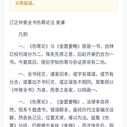
以免延误。
订正仲景全书伤寒论注 吴谦
凡例
一、《伤寒论》与《金匮要略》原是一书，自林
亿校刊遂分为二，殊失先贤之意，后赵开美仍合为一
书。今复其旧，使后学知伤寒与杂证原非有二也。
一、全书经文，诸家旧本，或字有增减，或节有
分合，或重出不书衍文，或正误各不相同。是集则以
《仲景全书》为准，而参之各家，以昭画一。
一、《伤寒论》、《金匮要略》，法律本自井
然，但系千载遗书，错误颇多，虽经历代注家编次诠
解，然各执己见，位置无常，难以为法。兹集《伤
寒》分经，仍根据方有执《条辨》，而次序先后，则