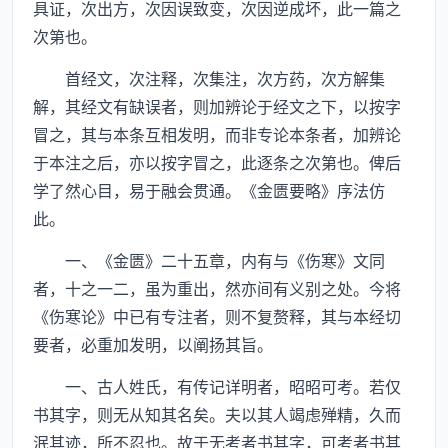
具证，次出方，次因误致变，次因逆成坏，此一篇之
次第也。
首经文，次注释，次集注，次方药，次方解集
解，其经文有缺误者，则加辨论于经文之下，以按字
冒之，其与本条互相发明，而非专论本条者，加辨论
于本注之后，亦以按字冒之，此逐条之次第也。俾后
学了然心目，易于融会贯通。《金匮要略》序法仿
此。
一、《金匮》二十五章，内有与《伤寒》文同
者，十之一二，虽为重出，然亦间有义别之处。今将
《伤寒论》中已有专注者，则不复赘释，其与本经切
要者，必重加发明，以阐扬其旨。
一、古人姓氏，有传记详明者，昭昭可考。若仅
书其字，则无从知其名矣。夫以其人竭虑殚精，久而
泯其迹，所不忍也。故于无考者书其字，可考者书其