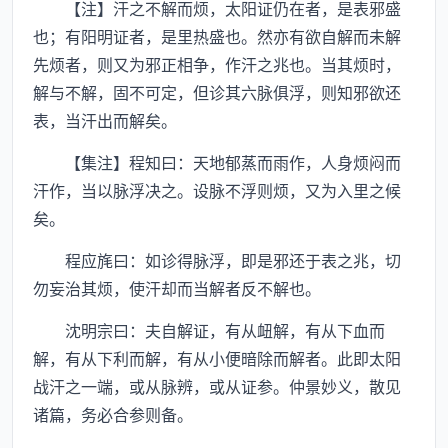
【注】汗之不解而烦，太阳证仍在者，是表邪盛
也；有阳明证者，是里热盛也。然亦有欲自解而未解
先烦者，则又为邪正相争，作汗之兆也。当其烦时，
解与不解，固不可定，但诊其六脉俱浮，则知邪欲还
表，当汗出而解矣。
【集注】程知曰：天地郁蒸而雨作，人身烦闷而
汗作，当以脉浮决之。设脉不浮则烦，又为入里之候
矣。
程应旄曰：如诊得脉浮，即是邪还于表之兆，切
勿妄治其烦，使汗却而当解者反不解也。
沈明宗曰：夫自解证，有从衄解，有从下血而
解，有从下利而解，有从小便暗除而解者。此即太阳
战汗之一端，或从脉辨，或从证参。仲景妙义，散见
诸篇，务必合参则备。