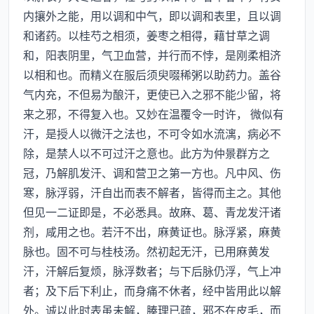
内攘外之能，用以调和中气，即以调和表里，且以调
和诸药。以桂芍之相须，姜枣之相得，藉甘草之调
和，阳表阴里，气卫血营，并行而不悖，是刚柔相济
以相和也。而精义在服后须臾啜稀粥以助药力。盖谷
气内充，不但易为酿汗，更使已入之邪不能少留，将
来之邪，不得复入也。又妙在温覆令一时许， 微似有
汗，是授人以微汗之法也，不可令如水流漓，病必不
除，是禁人以不可过汗之意也。此方为仲景群方之
冠，乃解肌发汗、调和营卫之第一方也。凡中风、伤
寒，脉浮弱，汗自出而表不解者，皆得而主之。其他
但见一二证即是，不必悉具。故麻、葛、青龙发汗诸
剂，咸用之也。若汗不出，麻黄证也。脉浮紧，麻黄
脉也。固不可与桂枝汤。然初起无汗，已用麻黄发
汗，汗解后复烦，脉浮数者；与下后脉仍浮，气上冲
者；及下后下利止，而身痛不休者，经中皆用此以解
外。诚以此时表虽未解，腠理已疏，邪不在皮毛，而