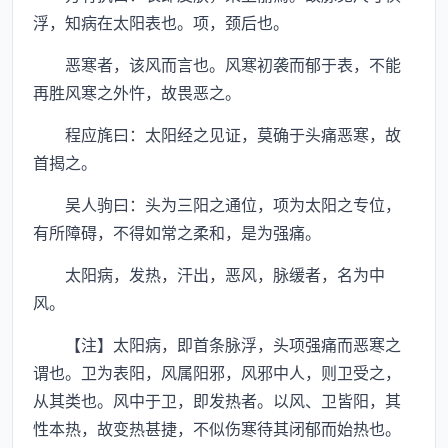
浮，知病在太阳表也。项，颈后也。
恶寒者，该风而言也。风寒初袭而郁于表，不能
再胜风寒之外忤，故畏恶之。
程应旄曰：太阳经之见证，莫确于头痛恶寒，故
首揭之。
吴人驹曰：头为三阳之通位，项为太阳之专位，
有所障碍，不得如常之柔和，是为强痛。
太阳病，发热，汗出，恶风，脉缓者，名为中
风。
【注】太阳病，即首条脉浮，头项强痛而恶寒之
谓也。卫为表阳，风属阳邪，风邪中人，则卫受之，
从其类也。风中于卫，即发热者。以风、卫皆阳，其
性本热，故变热甚捷，不似伤寒待其闭郁而始热也。