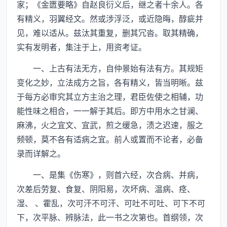
家；《金匮要略》自赵良衍义后，继之者十余人。各
有精义，羽翼经文。然或涉浮泛，或近隐晦，醇疵并
见，难以适从。兹汰其重复，删其冗沓。取其精确，
实有发明者，集注于上，用资考证。
一、上古有法无方，自仲景始有法有方。其规矩
变化之妙，立法成方之旨，各有精义，皆当明晰。兹
于每方必审究其立方主治之理，君臣佐使之相辅，功
能性味之相合，一一解于其后。即方中用水之甘澜、
麻沸，火之宜文、宜武，煎之缓急，渍之迟速，服之
频顿，莫不各有适病之宜。前人或置而不论者，必备
录而详解之。
一、是集《伤寒》，则首六经，次合病、并病，
次差后劳复、食复、阴阳易，次坏病、温病、痉、
湿、 、霍乱，次可汗不可汗、可吐不可吐、可下不可
下，次平脉、辨脉法，此一书之次第也。首纲领，次