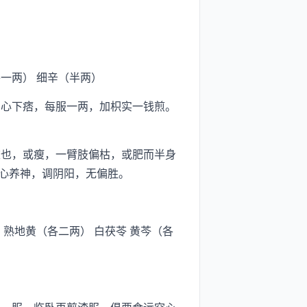
各一两） 细辛（半两）
心下痞，每服一两，加枳实一钱煎。
也，或瘦，一臂肢偏枯，或肥而半身
心养神，调阴阳，无偏胜。
胡 熟地黄（各二两） 白茯苓 黄芩（各