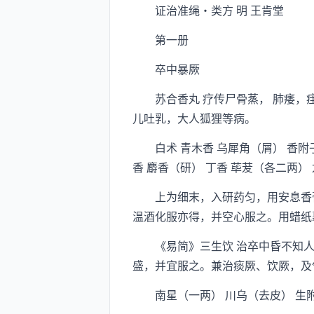
证治准绳·类方 明 王肯堂
第一册
卒中暴厥
苏合香丸 疗传尸骨蒸， 肺痿，疰
儿吐乳，大人狐狸等病。
白术 青木香 乌犀角（屑） 香附子
香 麝香（研） 丁香 荜茇（各二两
上为细末，入研药匀，用安息香膏
温酒化服亦得，并空心服之。用蜡纸
《易简》三生饮 治卒中昏不知人事
盛，并宜服之。兼治痰厥、饮厥，及
南星（一两） 川乌（去皮） 生附