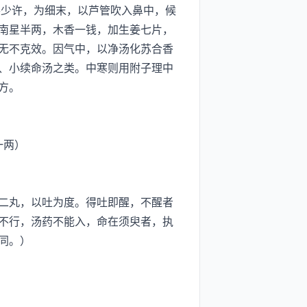
少许，为细末，以芦管吹入鼻中，候
南星半两，木香一钱，加生姜七片，
无不克效。因气中，以净汤化苏合香
、小续命汤之类。中寒则用附子理中
方。
一两）
二丸，以吐为度。得吐即醒，不醒者
不行，汤药不能入，命在须臾者，执
同。）