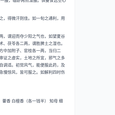
一服，临卧再煎渣服。俱要食远空心
之，得微汗则佳。如一旬之通利，用
两，谓迎而夺少阳之气也，如望夏谷
术、茯苓各二两，谓胜脾土之湿也。
方中加附子、官桂各一两，当归二
审证之虚实，土地之所宜，邪气之多
自调适。初觉风气，能便服此药，及
急慢惊风，皆可服之。如解利四时伤
 藿香 白檀香（各一钱半） 知母 细