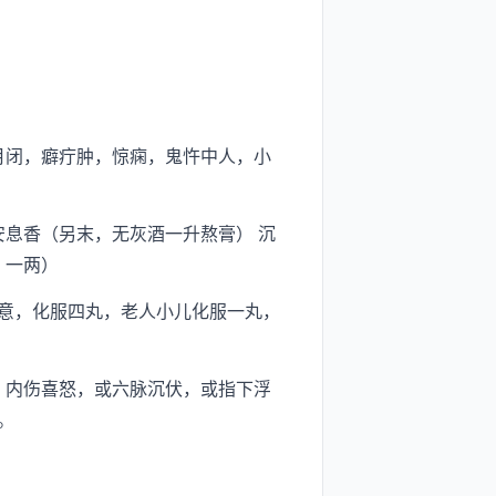
月闭，癖疔肿，惊痫，鬼忤中人，小
安息香（另末，无灰酒一升熬膏） 沉
，一两）
意，化服四丸，老人小儿化服一丸，
，内伤喜怒，或六脉沉伏，或指下浮
。