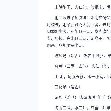
上除附子、杏仁外。为粗末，后入
附：云岐子加减法：如精神恍惚，
用桂枝，附子。躁闷大便涩者，去附
脚弱加牛膝、石斛各一两，身疼痛加
参、桂枝、白术各二两，无附子、防
四两，冬加附子半两。
疏风汤（洁古） 治表中风邪，半
麻黄（三两，去节） 杏仁（炒，去
上 咀，每服五钱，水一小碗，煎
三化汤（洁古）
浓朴（姜制） 大黄 枳实 羌活（
每服三两，水三升，煎至一升半