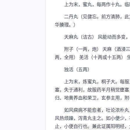
上为末，蜜丸，每两作十丸。临卧
二丹丸（见健忘。前方清肺，此方
华腠理。）
天麻丸（洁古） 风能动而多变，
附子（一两，炮） 天麻（酒浸三宿，
两，全用） 羌活（十两或十五两） 
独活（五两）
上为末，炼蜜丸，桐子大。每服五
塞，失于通利，故服药半月稍觉壅塞
归、地黄养血和荣卫，玄参主用，附
如风痫病不能愈者，吐论浓朴丸，
风热烦躁，泻青丸主之。如小便少，
止，小便自行也。兼此证属阳明经，