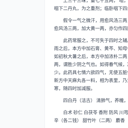
上三十三味，重七十五两， 咀，
咽下二丹丸，为之重剂；临卧咽下四
假令一气之微汗，用愈风汤三两，
愈风汤三两，加大黄一两，亦匀作四
此药常服之，不可失于四时之辅。
雨之后，本方中加石膏、黄芩、知母
如初秋大暑之后，本方中加浓朴二两
两，谓胜少阴之气也。如得春气候，
少。此药具七情六欲四气，无使五脏
新方中天麻丸各一料，相为表里，乃
寒，随四时加减服。
四白丹（洁古） 清肺气，养魄，
白术 砂仁 白茯苓 香附 防风 川芎
辛（各二钱） 甜竹叶（二两） 麝香