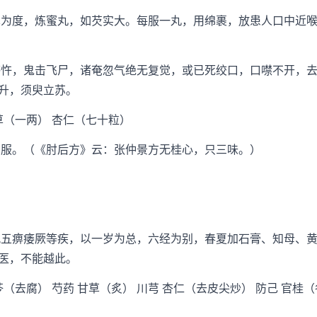
为度，炼蜜丸，如芡实大。每服一丸，用绵裹，放患人口中近喉
忤，鬼击飞尸，诸奄忽气绝无复觉，或已死绞口，口噤不开，去
升，须臾立苏。
（一两） 杏仁（七十粒）
服。（《肘后方》云：张仲景方无桂心，只三味。）
五痹痿厥等疾，以一岁为总，六经为别，春夏加石膏、知母、黄
医，不能越此。
去腐） 芍药 甘草（炙） 川芎 杏仁（去皮尖炒） 防己 官桂（