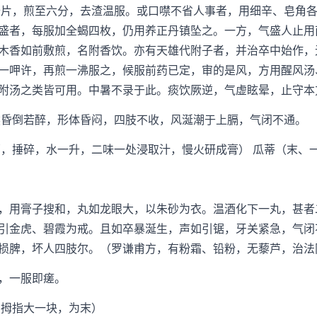
片，煎至六分，去渣温服。或口噤不省人事者，用细辛、皂角各
盛者，每服加全蝎四枚，仍用养正丹镇坠之。一方，气盛人止用
木香如前敷煎，名附香饮。亦有天雄代附子者，并治卒中始作，
一呷许，再煎一沸服之，候服前药已定，审的是风，方用醒风汤
附汤之类皆可用。中暑不录于此。痰饮厥逆，气虚眩晕，止守本
昏倒若醉，形体昏闷，四肢不收，风涎潮于上膈，气闭不通。
捶碎，水一升，二味一处浸取汁，慢火研成膏） 瓜蒂（末、
）
用膏子搜和，丸如龙眼大，以朱砂为衣。温酒化下一丸，甚者
引金虎、碧霞为戒。且如卒暴涎生，声如引锯，牙关紧急，气闭
损脾，坏人四肢尔。（罗谦甫方，有粉霜、铅粉，无藜芦，治法
，一服即瘥。
拇指大一块，为末）