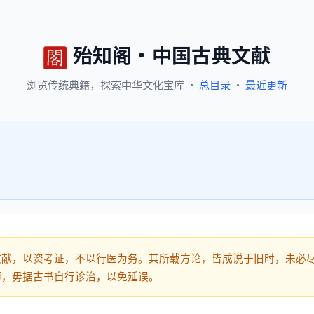
殆知阁
·
中国古典文献
浏览
传统典籍，
探索
中华文化宝库
·
总目录
·
最近更新
文献，以资考证，不以行医为务。其所载方论，皆成说于旧时，未必
师，毋据古书自行诊治，以免延误。