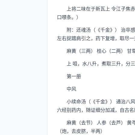
上将二味在于新瓦上 令江子焦赤
口噤条。）
附：还魂汤（《千金》） 治卒感
左右捉踏肩引之，药下复增，取尽一
麻黄（三两） 桂心（二两） 甘草
上 咀，水八升，煮取三升，分三
第一册
中风
小续命汤（《千金》） 通治八风
六经别药内，随证细分加减，自古名
麻黄（去节） 人参（去芦） 黄芩（
（炮，去皮脐，半两）