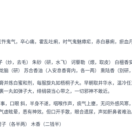
忤鬼气，卒心痛，霍乱吐痢，时气鬼魅瘴疟，赤白暴痢，瘀血
（炒，去毛） 朱砂（研，水飞） 诃藜勒（煨，取皮） 白檀香
） 龙脑（研） 苏合香油（入安息香膏内，各一两） 熏陆香（别研
并炼白蜜和剂，每服旋丸如梧桐子大。早朝取井华水，温冷任
裹一丸如弹子大，绯绢袋当心带之，一切邪神不敢近。
，口眼 斜，半身不遂，咽喉作声，痰气上壅，无问外感风寒
气虚眩晕，悉有神效。但口开手散，眼合遗尿，声如鼾鼻者难治
子（各半两） 木香（二钱半）