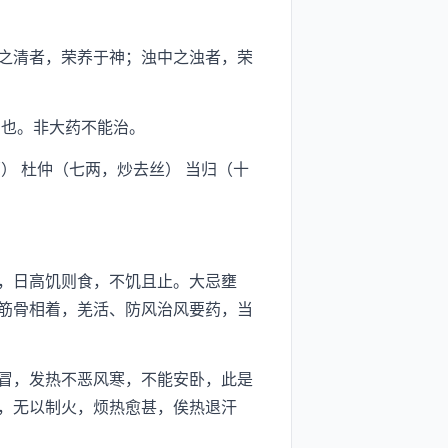
之清者，荣养于神；浊中之浊者，荣
也。非大药不能治。
） 杜仲（七两，炒去丝） 当归（十
，日高饥则食，不饥且止。大忌壅
筋骨相着，羌活、防风治风要药，当
冒，发热不恶风寒，不能安卧，此是
，无以制火，烦热愈甚，俟热退汗