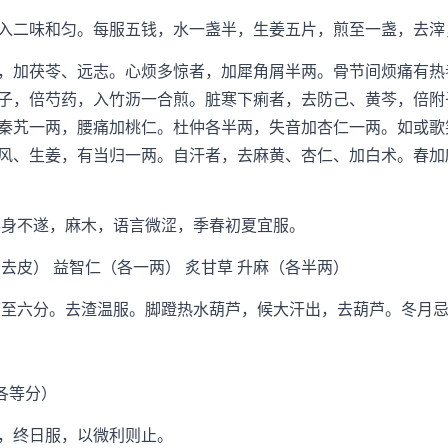
二味和匀。每服五钱，水一盏半，生姜五片，煎至一盏，去滓
加茯苓、远志。心烦多惊者，加犀角屑半两。骨节间烦痛有热
子，倍芍药，入竹沥一合煎。脏寒下痢者，去防己、黄芩，倍附
秦艽一两，腰痛加桃仁。杜仲各半两，失音加杏仁一两。如或歌
风、生姜，有当归一两。自汗者，去麻黄、杏仁、加白术。春加
身不遂，麻木，语言微涩，季春初夏宜服。
皮） 益智仁（各一两） 炙甘草 升麻（各半两）
至六分。去渣温服。脚蹬热水葫芦，候大汗出，去葫芦。冬月
各等分）
，终日服，以微利则止。