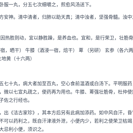
服一丸，分五七次细嚼之，煎愈风汤送下。
安神。清中清者，归肺以助天真；清中浊者，坚强骨髓。浊中
因热胜则动，宜以静胜躁，是养血也。宜和，是行荣卫，壮筋骨
晒干） 牛膝（酒浸一宿，焙干） 萆 （另研） 玄参（各六两
生地黄（十六两）
七十丸，病大者加至百丸，空心食前温酒或白汤下。平明服药
，微以七宣丸疏之，使药再为用也。牛膝、萆强壮筋骨，杜仲使
子佐之行经也。
出《洁古家珍》，其本方后另有此病加添药。如中风自汗，昏
不可以药利之，既自汗津液外泄，小便内少，若利之使荣卫枯竭
大忌利小便，须识之。