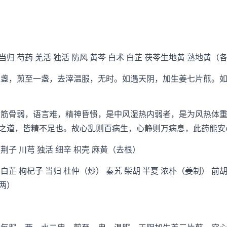
归 芍药 羌活 独活 防风 黄芩 白术 白芷 茯苓生地黄 熟地黄（
盏，煎至一盏，去滓温服，无时。如遇天阴，加生姜七片煎。如
筋骨弱，语言难，精神昏愦，是中风湿热内弱者，是为风热体重
之道，皆精不足也。故心乱则百病生，心静则万病息，此药能安
荆子 川芎 独活 细辛 枳壳 麻黄（去根）
白芷 枸杞子 当归 杜仲（炒） 秦艽 柴胡 半夏 浓朴（姜制） 前
四两）