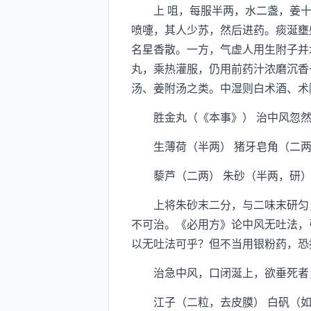
上 咀，每服半两，水二盏，姜十
喷嚏，其人少苏，然后进药。痰涎壅
名星香散。一方，气虚人用生附子并
丸，乘热灌服，仍用前药汁浓磨沉香
汤、姜附汤之类。中湿则白术酒、术
胜金丸（《本事》） 治中风忽然
生薄荷（半两） 猪牙皂角（二两，
藜芦（二两） 朱砂（半两，研
上将朱砂末二分，与二味末研匀，
不可治。《必用方》论中风无吐法，
以无吐法可乎？但不当用银粉药，恐
治急中风，口闭涎上，欲垂死者
江子（二粒，去皮膜） 白矾（如