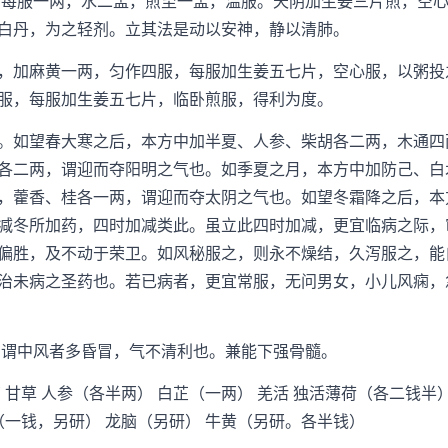
每服一两，水二盅，煎至一盅，温服。天阴加生姜三片煎，空心
白丹，为之轻剂。立其法是动以安神，静以清肺。
加麻黄一两，匀作四服，每服加生姜五七片，空心服，以粥投
服，每服加生姜五七片，临卧煎服，得利为度。
如望春大寒之后，本方中加半夏、人参、柴胡各二两，木通四
各二两，谓迎而夺阳明之气也。如季夏之月，本方中加防己、白
，藿香、桂各一两，谓迎而夺太阴之气也。如望冬霜降之后，本
减冬所加药，四时加减类此。虽立此四时加减，更宜临病之际，
偏胜，及不动于荣卫。如风秘服之，则永不燥结，久泻服之，能
治未病之圣药也。若已病者，更宜常服，无问男女，小儿风痫，
谓中风者多昏冒，气不清利也。兼能下强骨髓。
 甘草 人参（各半两） 白芷（一两） 羌活 独活薄荷（各二钱半）
（一钱，另研） 龙脑（另研） 牛黄（另研。各半钱）