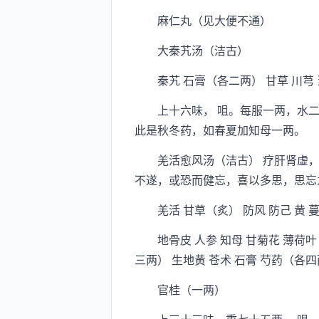
麻仁丸（见大便不通）
大秦艽汤（洁古）
秦艽 石膏（各二两） 甘草 川芎 当
上十六味， 咀。每服一两，水二
此是秋冬药，如春夏加知母一两。
羌活愈风汤（洁古） 疗肝肾虚，
不遂，或恐而健忘，喜以多思，思忘
羌活 甘草（炙） 防风 防己 黄 蔓
地骨皮 人参 知母 甘菊花 薄荷叶 
三两） 生地黄 苍术 石膏 芍药（各
官桂（一两）