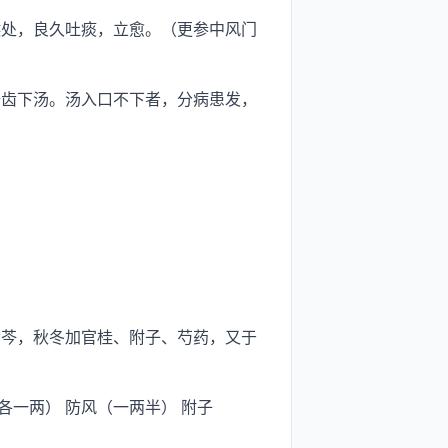
处，良久吐痰，立愈。（更参中风门
齿下汤。汤入口不下者，分病患发，
芩，秋冬加官桂、附子、芍药，又于
各一两） 防风（一两半） 附子