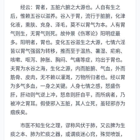
经云：胃者，五脏六腑之大源也。人自有生之
后，惟赖五谷以滋养。谷入于胃，流行于脏腑，化津
化液，熏肤、充身、泽毛，莫不以胃气为本。人有胃
气则生，无胃气则死。故仲景《伤寒论》阳明症最
多。阳明者，胃也。变化五谷滋生之大源，七情六淫
皆以胃气强弱为转移，推而至于温热、暑湿、疟痢、
咳嗽、呕泻、肿胀、胸闷、气痛等症，均出于胃也。
夫胃为水谷之海，生化之源，内而脏腑、气血，外而
筋骨、皮肉，无不赖以灌溉，万物所归者也。经以胃
为多气多血，一身之关键。人身七情之感，怒盛伤
肝，肝动则气逆上冲，怒息则肝自平，而所病者，乃
被冲之胃耳。假使邪入五脏，其人立死，虽轻邪亦为
痼疾矣。
市医不知生化之理，谬称风伏于肺，又云脾为生
痰之本、肺为贮痰之器，或谓痰迷心窍，殊觉喷饭，