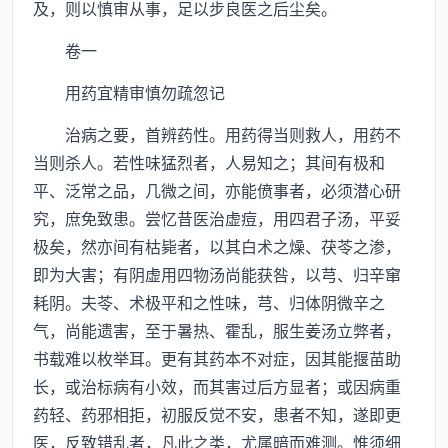
及，则以慎审从事，足以步良医之后尘矣。
卷一
用药宜精审慎勿疏忽记
治病之要，首辨药性。用药得当则救人，用药不
当则杀人。若性味猛烈者，人易知之；其间有极和
平、泛常之品，几微之间，亦能偾事者，必须潜心研
究，庶免致患。尝忆昔医治虚痘，用四君子汤，平妥
极矣，然亦间有枯毙者，以其白术之燥、茯苓之渗，
即为大害；有阴虚用四物汤尚能获咎，以芎、归辛窜
耗阴。夫苓、术极平和之性味，芎、归体阴微辛之
气，尚能遗害，至于暑热、霍乱，服生姜汤立弊者，
书载难以枚举耳。更有其药本不对症，因其能揠苗助
长，或治标病有小效，而其害过后方显者；或因病重
药轻、药邪相拒，初服反觉不安，患者不知，遂即更
医，反致错乱者，凡此之类，尤属暗而难测。惟须细