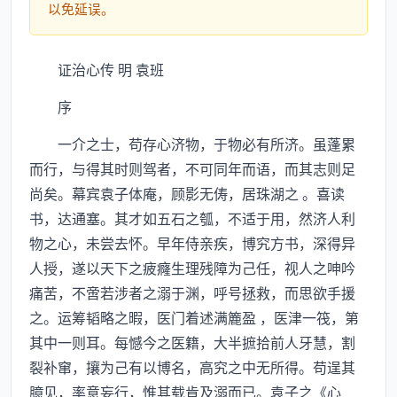
以免延误。
证治心传 明 袁班
序
一介之士，苟存心济物，于物必有所济。虽蓬累
而行，与得其时则驾者，不可同年而语，而其志则足
尚矣。幕宾袁子体庵，顾影无俦，居珠湖之 。喜读
书，达通塞。其才如五石之瓠，不适于用，然济人利
物之心，未尝去怀。早年侍亲疾，博究方书，深得异
人授，遂以天下之疲癃生理残障为己任，视人之呻吟
痛苦，不啻若涉者之溺于渊，呼号拯救，而思欲手援
之。运筹韬略之暇，医门着述满簏盈 ，医津一筏，第
其中一则耳。每憾今之医籍，大半摭拾前人牙慧，割
裂补窜，攘为己有以博名，高究之中无所得。苟逞其
臆见，率意妄行，惟其载肯及溺而已。袁子之《心