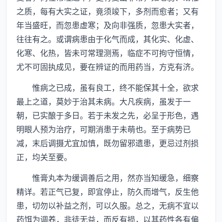
之质，每有大实之证，竟须竣下，多剂而愈者；又有
年当盛旺，而忽患虚寒；及向非强质，忽患大实者，
往往有之。或谓病患由于化气而成，其化实、化虚、
化寒、化热，皆未可常理测焉，临症不可拘守恒情，
尤不可固执成见，要在辨证的而用药当，方克有济。
惟病之已成，虽有良工，终不能保其十全，欲求
最上之道，莫妙于治其未病。大凡疾病，虽发于一
朝，已实酿于多日。若于未发之先，必呈于形色，遇
明眼人预为治疗，可期消患于未萌也。至于病势已
减，末后调摄尤宜加慎，既勿留邪遗患，更忌过剂损
正，均关至要。
惟膏丸本为缓调善后之用，然亦当知缓急，细察
精详。若正气已复，即宜停止，防久而增气，反生他
患，切勿以补益之剂，可以久服。总之，无病不宜以
药饵为调养，非徒无益，而反有损，以其药性各有偏