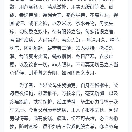
散，用芦薪猛火；若系滋补，用炭火缓煎等法。煎
成，亲送亲前，寒温合宜，斟酌尽善，不离左右，视
其或汗、或下之验，以及米饮、茶水等物，毋使失
序。切勿委之奴仆，徒有服药之名，每多错误之害。
若临时疾病，人尚易为；若衰迈沉 ，年深月久，呻吟
枕席，困卧难起。最苦者二便，须人扶持，撤换洗
濯。每当夏令炎暑，蝇蚊攒刺，冬日严寒，衣被启
覆，以及饮食一切，非人照料。不可莫无切己之人当
心侍候，则垂暮之光阴，如同囹圄之岁月。
为子者，当思父母生我劬劳。自身在襁褓中，父
母昼夜保抱，就湿推干，万般辛苦，毫无疏懈，以及
痧痘疾病，扶持保护，延医祷神，毕生心力尽悴于我
生之后。今当父母衰年患病，正人子报本之秋，何辞
劳碌侍奉。倘有便溺、痰涎，切不可畏污，必自为撤
换，随时查检，虽不如古人尝粪割股之孝，亦当效乌