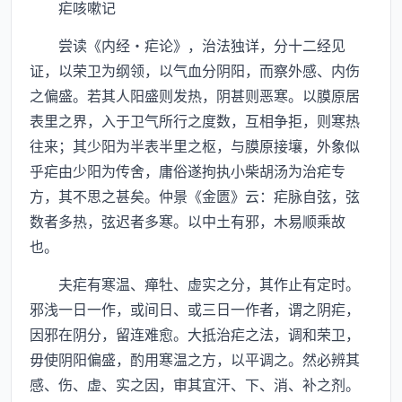
疟咳嗽记
尝读《内经·疟论》，治法独详，分十二经见
证，以荣卫为纲领，以气血分阴阳，而察外感、内伤
之偏盛。若其人阳盛则发热，阴甚则恶寒。以膜原居
表里之界，入于卫气所行之度数，互相争拒，则寒热
往来；其少阳为半表半里之枢，与膜原接壤，外象似
乎疟由少阳为传舍，庸俗遂拘执小柴胡汤为治疟专
方，其不思之甚矣。仲景《金匮》云：疟脉自弦，弦
数者多热，弦迟者多寒。以中土有邪，木易顺乘故
也。
夫疟有寒温、瘅牡、虚实之分，其作止有定时。
邪浅一日一作，或间日、或三日一作者，谓之阴疟，
因邪在阴分，留连难愈。大抵治疟之法，调和荣卫，
毋使阴阳偏盛，酌用寒温之方，以平调之。然必辨其
感、伤、虚、实之因，审其宜汗、下、消、补之剂。