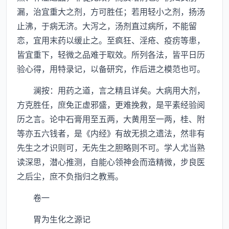
漏，治宜重大之剂，方可胜任；若用轻小之剂，扬汤
止沸，于病无济。大泻之，汤剂直过病所，不能留
恋，宜用末药以缓止之。至疯狂、淫疮、疫疠等患，
皆宜重下，轻微之品难于取效。所列各法，皆平日历
验心得，用特录记，以备研究，作后进之模范也可。
澜按：用药之道，言之精且详矣。大病用大剂，
方克胜任，庶免正虚邪盛，更难挽救，是平素经验阅
历之言。论中石膏用至五两，大黄用至一两，桂、附
等亦五六钱者，是《内经》有故无损之遗法，然非有
先生之才识则可，无先生之胆略则不可。学人尤当熟
读深思，潜心推测，自能心领神会而造精微，步良医
之后尘，庶不负指归之教焉。
卷一
胃为生化之源记