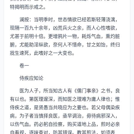
特揭明而示戒之。
澜按：当明季时，世态情欲已经若斯轻薄浇漓，
现隔一百九十余年，凶荒兵火之余，而人心性嗜欲，
尤甚于前明十倍。更增鸦片一物，耗烁气血，熏灼脏
腑，尤能助淫纵欲，奈何人不惜命，甘之如饴，终归
戕生速死，此嗜好之一大变也。
卷一
侍疾应知论
医为人子，所当知古人有《儒门事亲》之书，良
有以也。第医理邃深，而知医之理难为庸人律也；惟
侍疾之道，是贤愚当共晓应为之要也。若父母偶染疾
病，为子者当慎择良医，亟早调治，毋待病邪深入，
以伤气血。药必躬自捡察，购买道地上品，煎时必亲
自看视，逐味查对，防其错误。教其煎法，如须表