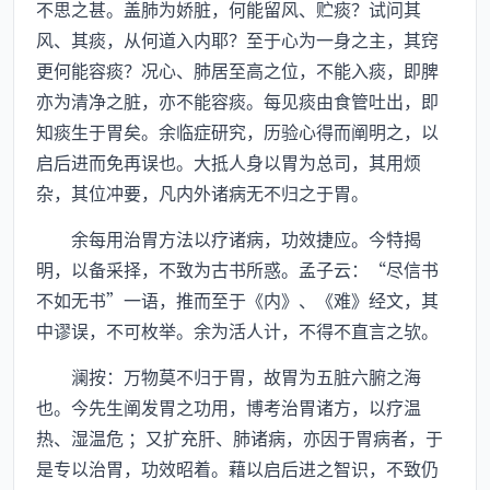
不思之甚。盖肺为娇脏，何能留风、贮痰？试问其
风、其痰，从何道入内耶？至于心为一身之主，其窍
更何能容痰？况心、肺居至高之位，不能入痰，即脾
亦为清净之脏，亦不能容痰。每见痰由食管吐出，即
知痰生于胃矣。余临症研究，历验心得而阐明之，以
启后进而免再误也。大抵人身以胃为总司，其用烦
杂，其位冲要，凡内外诸病无不归之于胃。
余每用治胃方法以疗诸病，功效捷应。今特揭
明，以备采择，不致为古书所惑。孟子云：“尽信书
不如无书”一语，推而至于《内》、《难》经文，其
中谬误，不可枚举。余为活人计，不得不直言之欤。
澜按：万物莫不归于胃，故胃为五脏六腑之海
也。今先生阐发胃之功用，博考治胃诸方，以疗温
热、湿温危 ；又扩充肝、肺诸病，亦因于胃病者，于
是专以治胃，功效昭着。藉以启后进之智识，不致仍