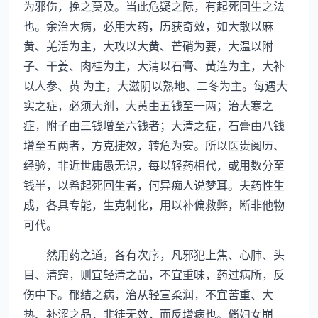
为邪伤，挽之莫及。当此危疑之际，有起死回生之法
也。余治大病，必用大药，历获奇效，如大散以麻
黄、羌活为主，大攻以大黄、芒硝为要，大温以附
子、干姜、肉桂为主，大清以石膏、黄连为主，大补
以人参、黄 为主，大滋阴以熟地、二冬为主。每遇大
实之症，必须大剂，大黄由五钱至一两；治大寒之
症，附子由三钱增至六钱者；大清之症，石膏由八钱
增至五两者，方克捷效，转危为安。所以医贵阅历、
经验，非近世庸愚无识，每以轻药相代，或用数分至
钱半，以希起死回生者，何异痴人说梦耳。夫药性生
成，各具专能，生克制化，用以补偏救弊，断非他物
可代。
然用药之道，各有次序，凡邪犯上焦、心肺、头
目、清窍，则宜轻清之品，不宜重味，药过病所，反
伤中下。郁结之病，治从轻宣柔润，不宜苦重、大
热、补涩之品，非徒无效，而反增病也。倘妇女崩