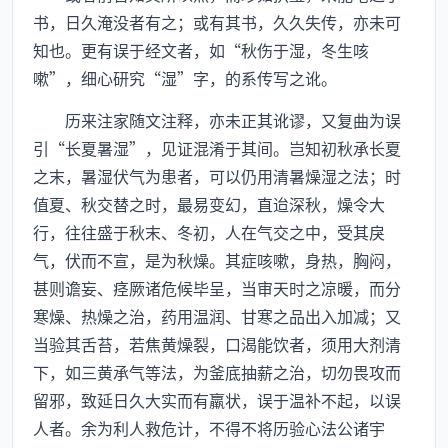
书，日久淹没者有之；或有其书，久久失传，亦未可
知也。更有误于经文者，如“秋伤于湿，冬生咳
嗽”，细心研究“湿”字，的系传写之讹。
历来注家随文注释，亦未正其讹谬，又复曲为误
引“长夏暑湿”，见证混淆于其间。岂知初秋承长夏
之末，暑湿伏气为患者，可以仍用清暑燥湿之法；时
值夏、秋交替之时，最易变幻，直迨深秋，燥令大
行，往往盛于秋末、冬初，人在气交之中，受其戾
气，伏而不宣，是为秋燥。其症咳嗽，身热，胸闷，
甚则谵妄、痉厥诸危候毕呈，当审天时之凉暖，而分
寒燥、热燥之治，药用温润、甘寒之品出入加减；又
当验其舌苔，若焦黄燥裂，口渴能饮者，须用大剂清
下，如三黄承气等法，为釜底抽薪之治，切勿畏攻而
留邪，致延日久大实而有羸状，误于温补不起，以误
人者。余为利人救危计，不得不将历验心法公诸宇