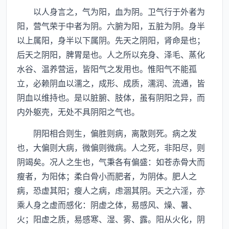
以人身言之，气为阳，血为阴。卫气行于外者为
阳，营气荣于中者为阴。六腑为阳，五脏为阴。身半
以上属阳，身半以下属阴。先天之阴阳，肾命是也；
后天之阴阳，脾胃是也。人之所以充身、泽毛、蒸化
水谷、温养营运，皆阳气之发用也。惟阳气不能孤
立，必赖阴血以濡之，成形、成质，濡润、流通，皆
阴血以维持也。是以脏腑、肢体，虽有阴阳之异，而
内外躯壳，无处不具阴阳之气也。
阴阳相合则生，偏胜则病，离散则死。病之发
也，大偏则大病，微偏则微病。人之死，非阳尽，则
阴竭矣。况人之生也，气秉各有偏盛：如苍赤骨大而
瘦者，为阳体；柔白骨小而肥者，为阴体。肥人之
病，恐虚其阳；瘦人之病，虑涸其阴。天之六淫，亦
乘人身之虚而感化：阴虚之体，易感风、燥、暑、
火；阳虚之质，易感寒、湿、雾、露。阳从火化，阴