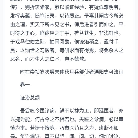
传》，则折衷诸家，参以临证经验，有疑似难明者，
发挥奥蕴，随笔记录，以待质正。予嘉其阐古今所必
由之理，实天下所未见之书，俾后进者引而伸之，平
时得之于心，临症应之于手，裨益苍生，非浅鲜也。
于戎马倥偬之际，抽间阅勘，俟锋焰稍息，亟付手
民，以饷世之习医者。苟研求而有得焉，将免杀人之
恶名，而为生人之仁术，岂不懿欤。
时在崇祯岁次癸未仲秋月兵部使者溧阳史可法识
卷一
证治总纲
吾尝叹今医诊病，鲜不以捷为工，即延医者，亦
以捷为能，何古今之不相若也。夫医之诊病，必以审
慎为本。若捷于按脉，乃市医苟且之为，班断不如
是。每治病证，莫不以望、闻、问、切，细加讨论，