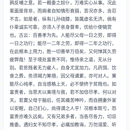
鸦反哺之意。若一概委之奴仆，万难实心从事。况此
辈面是背非，而病者自知情形衰弱，苦况亦多，含忍
不言。如是者，纵有儿孙绕膝，皆属虚名无济。倘有
仆辈诚实可靠，亦须人子亲身督率，优给仆使犒赏
也。古云：百善孝为先。人能尽父母一日之劳，即得
一日之功行；能尽一二年之劳，即得一二年之功行，
在此根本上用力，胜一切善举万倍矣，又何惮其久劳
疲弊哉！至于境处富贵不同，惟侍亲之道，无从分
别。若贫贱者无力雇人，自身尤宜加力。凡药饵、饮
食之费，务须竭力筹措，因父母逋累，亦可对人。果
能尽心纯孝，自当感格上天，必不使终于贫贱也。如
富贵者，当思天以美境与我，若不加倍尽孝，何以对
天。若置父母于脑后，任其痛苦呻吟，而自拥妻外家
以安眠，自己扪心，尚得谓之人乎！况根本既亏，恐
富贵亦难久远矣。又有兄弟多者，当各尽各力，切忌
推委。遇妇女不知尽孝，必痛加教诲，万勿溺爱、听