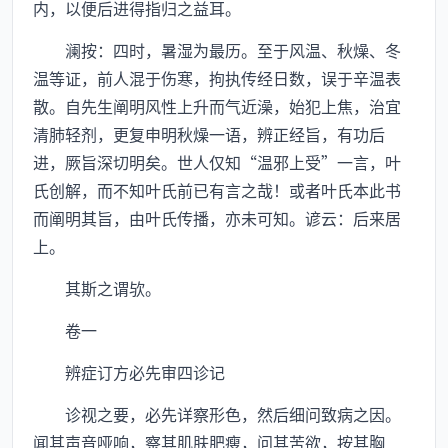
内，以便后进得指归之益耳。
澜按：四时，暑湿为最历。至于风温、秋燥、冬
温等证，前人混于伤寒，拘执传经日数，误于辛温表
散。自先生阐明风性上升而气近澡，始犯上焦，治宜
清肺轻剂，更复申明秋燥一语，辨正经旨，有功后
进，厥旨深切明矣。世人仅知“温邪上受”一言，叶
氏创解，而不知叶氏前已有言之哉！或者叶氏本此书
而阐明其旨，由叶氏传播，亦未可知。谚云：后来居
上。
其斯之谓欤。
卷一
辨症订方必先审四诊记
诊视之要，必先详察形色，然后细问致病之因。
闻其声音哑响，察其肌肤肥瘦，问其苦欲，按其胸