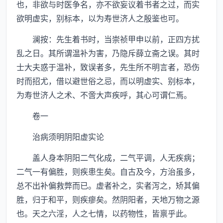
也，非欲与时医争名，亦不欲妄议着书者之过，而实
欲明虚实，别标本，以为寿世济人之殷鉴也可。
澜按：先生着书时，当崇祯甲申以前，正四方扰
乱之日。其所谓温补为害，乃隐斥薛立斋之误。其时
士大夫惑于温补，致误者多，先生所不明言者，恐伤
时而招尤，借以避世俗之忌，而以明虚实、别标本，
为寿世济人之术、不啻大声疾呼，其心可谓仁焉。
卷一
治病须明阴阳虚实论
盖人身本阴阳二气化成，二气平调，人无疾病；
二气一有偏胜，则疾患生矣。自古及今，方治虽多，
总不出补偏救弊而已。虚者补之，实者泻之，矫其偏
胜，归于和平，则疾瘳矣。然阴阳者，天地万物之源
也。天之六淫，人之七情，以药物性，皆禀乎此。