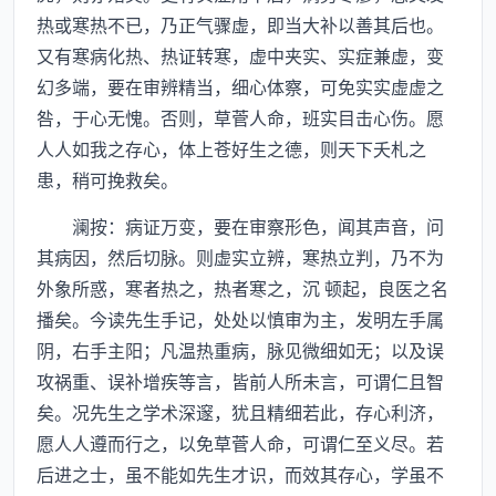
热或寒热不已，乃正气骤虚，即当大补以善其后也。
又有寒病化热、热证转寒，虚中夹实、实症兼虚，变
幻多端，要在审辨精当，细心体察，可免实实虚虚之
咎，于心无愧。否则，草菅人命，班实目击心伤。愿
人人如我之存心，体上苍好生之德，则天下夭札之
患，稍可挽救矣。
澜按：病证万变，要在审察形色，闻其声音，问
其病因，然后切脉。则虚实立辨，寒热立判，乃不为
外象所惑，寒者热之，热者寒之，沉 顿起，良医之名
播矣。今读先生手记，处处以慎审为主，发明左手属
阴，右手主阳；凡温热重病，脉见微细如无；以及误
攻祸重、误补增疾等言，皆前人所未言，可谓仁且智
矣。况先生之学术深邃，犹且精细若此，存心利济，
愿人人遵而行之，以免草菅人命，可谓仁至义尽。若
后进之士，虽不能如先生才识，而效其存心，学虽不