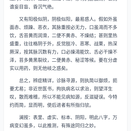
谵妄目盲、昏沉气绝。
又有阳极似阴，阴极似阳，最易惑人。假如外虽
面赤、烦躁、恶衣，其脉重按必无力，口虽渴而不多
饮，舌苔黄而润滑，二便不黄赤、不燥结；甚则里热
盛重，往往格阴于外，反觉肢冷、恶寒、战栗，热深
厥深，按其脉沉数有力，口必燥渴能饮、舌必干燥不
泽，苔多黄黑裂纹，二便黄赤、秘涩等候。要在分虚
实以用药，则无他岐之惑矣。
总之，辨症精详，诊脉寻源，则执简以御烦，扼
要尤易；非近世医书，拘执病名以求治，则望洋生
叹，散而难稽，所以不能见病知源，反滋疑误。今特
约而简，显而明，使后进者有所指归欤。
澜按：表里、虚实、标本、阴阳，明此八字，万
病变幻虽多，以此推测，有殊途同归之妙。