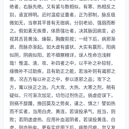
绝者，右脉先绝。又有紧与数相似，有寒、热相反之
别，亟宜辨明。近时温疫证重者，正为邪制，脉反极
微如无，当审其平昔有无宿病，分别老幼、强弱而断
之。假如素无疾患，体质强壮者，决其脉因病变，必
视其舌苔黄浊、燥裂，胸腹拒按；一经下后，病邪渐
退，而脉亦渐起。如大虚有盛状、大实有羸形，阳病
似阴，阴病似阳，若不细察精详，误人性命岂浅鲜
哉！惟温、清、攻、补四者之中，以平补之补较轻，
缘微补不过助疾，且有助正之能，若浊补则有遏邪之
患。况古方每以补正之中，参以逐邪之品；攻下之
方，寓以扶正之治。凡大攻、大热、大寒之剂，稍有
疑似，只可渐次加足，切勿过剂伤正。倘虚症误下，
则祸不旋踵，挽回莫及之势矣，谨之、慎之！譬如热
而不实者，当用白虎、黄连，若误投承气、抵当，则
败；若阴虚虚热、应用补血滋阴者，若误投黄连、白
虎，则亦殆矣。更有实症用下后，病势尽瘳，忽又发