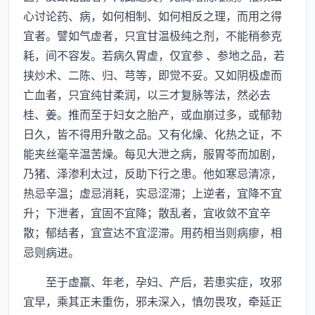
心讨论药、病，如何相制、如何相反之理，而用之得
宜者。譬如气虚者，只宜甘温极纯之剂，不能稍参克
耗，间不容发。若病久胃虚，仅宜参 、参地之品，若
挟炒术、二陈、归、芎等，即觉不妥。又如阴极虚而
亡血者，只宜纯甘柔润，以三才复脉等法，然必去
桂、姜。推而至于妇女之胎产，或血崩过多，或郁勃
日久，皆不得用升散之品。又有化燥、化热之证，不
能夹丝毫辛温苦燥。每见大泄之病，服胃苓而加剧，
乃猪、泽渗利太过，反助下行之患。他如寒忌清凉，
热忌辛温；虚忌消耗，实忌涩滞；上逆者，宜降不宜
升；下泄者，宜固不宜降；散乱者，宜收敛不宜辛
散；郁结者，宜宣达不宜涩滞。用药相当则病瘳，相
忌则病进。
至于虚羸、年老，孕妇、产后，若患实症，攻邪
宜早，乘其正未重伤，邪未深入，慎勿畏攻，牵延正