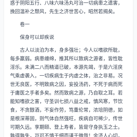
惑于阴阳五行、八味六味汤丸可治一切病患之遗害，
挽回温补之颓风，先生之济世苦心，昭然若揭矣。
卷一
保身可以却疾说
古人以淡泊为本，身多强壮；今人以嗜欲所耽，
每多羸弱。病患缠绵，推其所以致病之源者，皆性耽
淫乐。未满二八而精道已破，本源先竭，于是六淫戾
气乘虚袭入，一切疾病生于内虚之体，治之非易。况
世无良医，不明致病之因，妄投汤药，不死于病而死
于庸医之手者多矣。然而致病之源，乃自取之耳。若
能知嗜欲之害，守圣训七损八益之戒，慎风寒，节饮
食，不贪醇酒，不妄作劳，笃重伦常，浓培阴德，如
是根深蒂固，则气体自然强旺，疾病自可稀少，传世
可期久远。享期颐、登上寿者，皆是守身执玉之士。
孰得孰失，岂可不慎于细而谨于微哉！余济人心切，