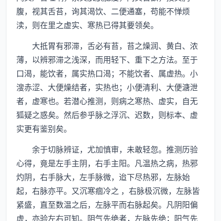
腹，视其舌苔，询其渴饮、二便通塞，苟能不惮烦
渎，则在里之虚实、寒热已得其要领矣。
大抵胃有邪滞，舌必有苔，苔之燥润、黄白、浓
薄，以辨邪滞之浅深，而用轻下、重下之方法。至于
口渴，能饮者，属实热口渴；不能饮者、属虚热。小
溲赤涩、大便燥结者，实热也；小便清利、大便溏泄
者，虚寒也。若潜心推测，则病之寒热、虚实，自无
狐疑之惑矣。然后参乎脉之浮沉、迟数，则标本、虚
实更有鉴别矣。
余于切脉辨证，尤加慎审，未敢轻忽。推测历验
心得，竟是左手主阴，右手主阳。凡温热之病，热邪
灼阴，右手脉大，左手脉微，迨下尽热邪，左脉始
起，右脉亦平。又沉寒痼冷之 ，右脉极沉微，左脉皆
紧盛，直至数温之后，左脉平而右脉起矣。凡阴阳偏
虚，亦验左右可知。阴气先绝者，左脉先绝；阳气先