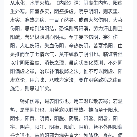
从水化，水寒火热。《内经》谓：阴虚生内热，阳虚
生外寒。阳盛多实，阴盛多虚。明乎阴阳，则表里、
虚实、寒热之病，一目了然矣。或谓大怒伤阴，大喜
伤阳，思虑则脾阳结，恐惧则肾阳消，劳力汗出则卫
阳疏，苦思极虑则心阴扰。至于妄下伤阴，妄汗伤
阳，大吐伤阳，失血伤阴，辛热伤阴，苦寒损阳，由
是推而至于七情六气，莫不统驭于阴阳也。临证者但
以审阴阳盈虚、消长之理，虽病状变化莫测，不外阴
阳偏虚之患，治以补偏救弊之法。惟不可以阴虚、阳
虚立论，用六味、八味为定法，要在明察致病之由而
施治，则思过半矣。
譬如伤寒，是表阳伤也，用辛温以散表寒；若温
热，是里阴炽也，用苦寒以胜里热。推而至于阳水、
阴水，阳黄、阴黄，阳脱、阴脱，阳暑、阴暑，阳
疟、阴疟，阳狂、阴癫，阳痈、阴疽，皆不外阴阳偏
盛之道也。兹将阳邪为病先言之：如脉数、身热、便