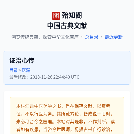
殆知阁
中国古典文献
浏览
传统典籍，
探索
中华文化宝库
·
总目录
·
最近更新
证治心传
目录
>
医藏
最后修改：
2018-11-26 22:44:40 UTC
本栏汇录中医药学之书，旨在保存文献，以资考
证，不以行医为务。其所载方论，皆成说于旧时，
未必尽合今之医理。本站对其是非，不作判断。读
者如有疾患，当咨今世医师，毋据古书自行诊治，