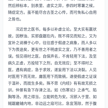
然后辨标本，别表里、虚实之异，参四时寒暑之候，
随症定方。虽不能尽合古圣之心传，而可免私心自用
之咎也。
况近世之医书，每多以补虚立论。至大实有羸状
故，因秽浊、实邪盘踞在内，既不得见而知之，又为
宜补之说横于心中，往往惑于假虚之病象，而人多以
下为畏途矣，更有世之不明虚实之宜，乃不善用者之
误。恒见得时之医，自保声名，不肯轻用下法，及至
病久正虚，方投轻下之剂，自无效应；至不得时之
医，遇有病症，急于求效，遂妄用下法以决裂。人见
时医用下而无效，庸医用下而致祸，遂使假虚之证误
于温补，而戕生多矣。殊不思《内经》有有故无损之
训，仲景有急下存津之法。如《伤寒论》之承气、陷
胸等汤，用之得当，立能转危为安。况邪入于里、如
贼踞畿辅内地，非边远之寇可比，急宜荡除，然于腹