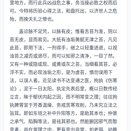
里地方，而行此兵凶战危之事，务当操必胜之权而后
可。今特将历验心得之法，和盘托出，以济世人之危
殆，而挽夭扎之惨也。
盖诊脉不足凭，以脉有皮；惟看舌苔为准，则以
苔无皮，显而易见。大抵有浊垢黄腻无津之苔，凡见
此苔，即用下法，一剂得手，继之以轻重进退，以视
浊苔之减否或退尽，而可以知邪之清净，一目了然。
又有一种或隐或现、或黄或灰之苔，当细看其苔，必
浮不实，而必现浊垢之形，是为虚苔，慎勿误用下
法，以误人者。近见读书不达变通之医，拘执《伤寒
论》，泥于一日太阳，执定先表后里，概以日数传经
立言，昧于郁伏内起之因，而不明常变之理；往往拘
执脾胃宜于芳香温燥、务戒苦寒攻削，乃未究立法之
旨耳。即如东垣之补中升阳等方，是助其本也；仲景
之承气、陷胸等法，是祛其邪也。然脏腑因邪气而暂
变者，尚在常理之中，更有变出非常，如老弱、幼稚