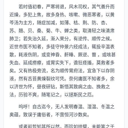
若时值初春，严寒将退，风木司权，其气善升而
近燥，多犯上焦，故多身热、咳嗽、微恶寒者，以黄
芩汤为主方，随症加减，如薄、桔、荆、防、杏、
苏、翘、贝、桑、菊、牛、蝉之类，取清轻之味清肃
肺卫；若失治久延，渐入荣分，有逆传、顺传之候。
近世市医不知者，多徒守仲景六经成法，辄投辛温表
散，耗液伤阴，或变神昏、鼾睡、厥逆、瞀 ，或咳甚
失血、延成痨瘵，或胃实失下，谵狂痉搐，莫救者多
矣。又有热极旁流，名为顺传胃府法，宜急下以存阴
液，然有舌苔黄燥裂纹可凭。奈何庸医不知者多，余
以济世为怀，昼夜研钻，斯悟其致病之由、挽救之
法，历验不爽，随笔记之，以拯斯民之厄。
呜呼！自古迄今，无人发明春温、湿温、冬温之
奥蕴，致误于庸俗者，不啻恒河沙数矣。
或者前哲知其所以然，而珍如拱璧，未能笔之于