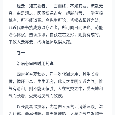
经云：知其要者，一言而终；不知其要，流散无
穷。由是观之，医贵博通古今，超越前哲，非学有根
柢者，所不能道焉。今先生所论，皆振衣挈领之法，
非近代医书执成方以疗治者，所可同日而语也。苟能
潜心体察，熟读深思，自获左右之妙，则胸有成竹，
不致人云亦云，拘执温补以误人哉。
卷一
治病必审四时用药说
四时者春夏秋冬，乃一岁代谢之序，其生长收
藏，循环不息，生生无穷，此天之显明切近之气。惟
气有清和，则不能无偏胜。人在气交之中，受天地和
气而长着，受天地戾气而致疾。
以长夏暑湿挟杂，尤易伤人元气，消烁津液。湿
为浊邪，最易伤阳。当天暑地热，人身之气亦发越于