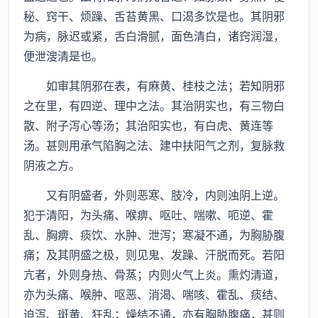
秘、窍干、烦躁、舌苔黄黑、口渴多饮是也。其阴邪
为病，脉迟或紧，舌白滑腻，面色清白，诸窍润湿，
便泄溲清是也。
如审其阴邪在表，有麻黄、桂枝之法；若知阴邪
之在里，有四逆、理中之法。其治阴实也，有三物白
散、附子泻心等汤；其治阳实也，有白虎、黄连等
汤。甚则用承气陷胸之法、建中扶阳气之剂，复脉救
阴液之方。
又有阴盛者，外则恶寒、肢冷，内则浊阴上逆。
犯于清阳，为头痛、喉痹、呕吐、喘嗽、呃逆、霍
乱、胸痹、痰饮、水肿、泄泻；寒凝不通，为胸胁腹
痛；及其阴盛之极，则见鬼、发躁、汗脱而死。若阳
亢者，外则身热、骨蒸；内则火气上炎。熏灼清道，
亦为头痛、喉肿、呕恶、消渴、喘咳、霍乱、痰结、
迫泻、斑黄、狂乱；燥结不通，亦有胸胁腹痛，甚则