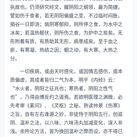
执故也。仍须研究经文，握阴阳之纲领，最为简捷。
譬如伤于食者，若无阴阳偏盛之变，不过临时闷胀，
捐谷一日即消；倘阴寒郁抑，则所停之食，为水中之
冰矣；若温热郁伏，则所伤之食，为炉中之炭矣。无
形附着有质，有质助其无形，病患成矣。至于血之
瘀，有寒凝、热结之因；蛔之动，有大寒、大热之
分。
一切疾病，或由天时感化，或因情志感伤，或本
质偏虚，其成者皆归二气为本，明乎《内经》云：
“水火者，阴阳之征兆也；寒热者，阴阳之性气
也”，乃得由博反约之道焉。若欲明医理之渊微，必
先考审《素问》、《灵枢》之秘，熟读仲景《伤寒》
之旨，自有左右逢源之妙，非徒恃于阴阳五行，创滋
阴、温补之法，以八味、六味汤丸加减变化，误人非
浅。余所论方法，皆为挽回温补之弊而设，亦不得已