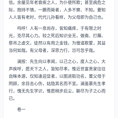
信。余屡见年老衰疾之人，为仆使所欺；甚至病危之
际，抱持不慎，一蹶而毙者，人多不察、不知。要知
人人皆有老时，代代儿孙看样，为父母即为自己也。
呜呼！人有一息尚存，皆知痛痒，于有限之时
光，克尽其心力。较之死后知识全无，做斋、打蘸、
祭吊之虚文，徒然以有用之金钱，为僧道欺蒙，其益
当何如哉。有父母者，深思力行，岂可忽乎哉。
澜按：先生向以孝闻，以己之心，度人之心，大
声疾呼，愿天下之人，皆知尽孝。惟近世富贵家往往
自昧本源，仅知逢迎显者，以图进取功名，置父母于
罔顾，余目击心伤，姑隐其名而不宣。澜虽慕先生孝
行，愧无先生学识，惟愿稍步后尘，聊尽为子之心而
已。
卷一