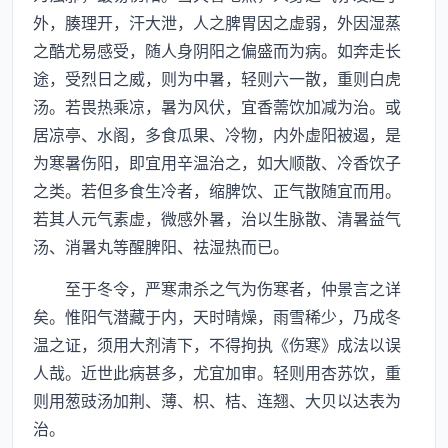
外，腠理开，汗大泄，人之脾胃因之虚弱，外因湿蒸
之酷尤易感受，随人身阴阳之偏盛而为病。如奔走长
途，受烈日之威，则为中暑，轻则六一散，重则白虎
汤。若畏热乘凉，暑为风伏，宜香薷饮加减为治。或
居凉亭、水阁，多食瓜果、冷物，内外虚阳被遏，是
为寒暑伤阳，即宜用辛温治之，如大顺散、冷香饮子
之类。若但多食生冷者，缩脾饮、正气散随宜而用。
若其人元气素虚，微感外暑，治以生脉散、清暑益气
汤、消暑丸等醒脾阳、祛湿热而已。
至于冬令，严寒肃杀之气为伤寒者，仲景言之详
矣。惟阳气潜藏于内，天时晴燥，雨雪稀少，乃成冬
温之证，须用大剂清下，不得拘执《伤寒》成法以误
人哉。近世此病甚多，尤宜加审。轻则用杏苏饮，重
则用葱豉汤加荆、薄、枳、桔、连翘、大贝以达表为
治。