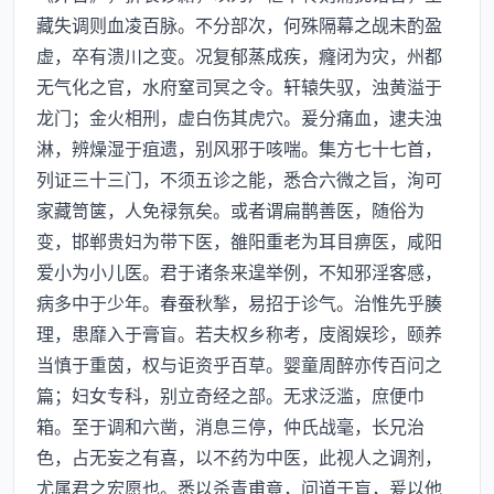
藏失调则血凌百脉。不分部次，何殊隔幕之觇未酌盈
虚，卒有溃川之变。况复郁蒸成疾，癃闭为灾，州都
无气化之官，水府窒司冥之令。轩辕失驭，浊黄溢于
龙门；金火相刑，虚白伤其虎穴。爰分痛血，逮夫浊
淋，辨燥湿于疽遗，别风邪于咳喘。集方七十七首，
列证三十三门，不须五诊之能，悉合六微之旨，洵可
家藏笥箧，人免禄氛矣。或者谓扁鹊善医，随俗为
变，邯郸贵妇为带下医，雒阳重老为耳目痹医，咸阳
爱小为小儿医。君于诸条来遑举例，不知邪淫客感，
病多中于少年。春蚕秋揫，易招于诊气。治惟先乎腠
理，患靡入于膏盲。若夫权乡称考，庋阁娱珍，颐养
当慎于重茵，权与讵资乎百草。婴童周醉亦传百问之
篇；妇女专科，别立奇经之部。无求泛滥，庶便巾
箱。至于调和六凿，消息三停，仲氏战毫，长兄治
色，占无妄之有喜，以不药为中医，此视人之调剂，
尤属君之宏愿也。悉以杀青甫竟，问道于盲，爰以他