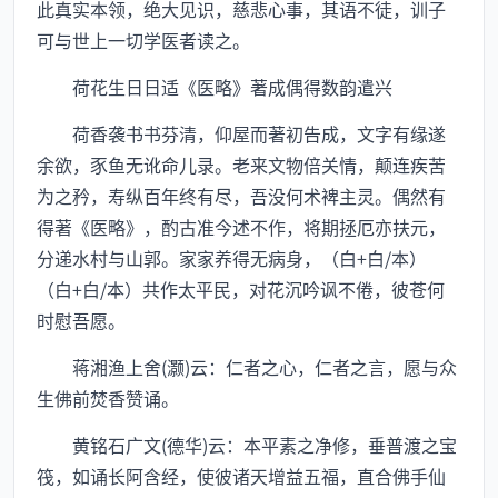
此真实本领，绝大见识，慈悲心事，其语不徒，训子
可与世上一切学医者读之。
荷花生日日适《医略》著成偶得数韵遣兴
荷香袭书书芬清，仰屋而著初告成，文字有缘遂
余欲，豕鱼无讹命儿录。老来文物倍关情，颠连疾苦
为之矜，寿纵百年终有尽，吾没何术裨主灵。偶然有
得著《医略》，酌古准今述不作，将期拯厄亦扶元，
分递水村与山郭。家家养得无病身，（白+白/本）
（白+白/本）共作太平民，对花沉吟讽不倦，彼苍何
时慰吾愿。
蒋湘渔上舍(灏)云：仁者之心，仁者之言，愿与众
生佛前焚香赞诵。
黄铭石广文(德华)云：本平素之净修，垂普渡之宝
筏，如诵长阿含经，使彼诸天增益五福，直合佛手仙