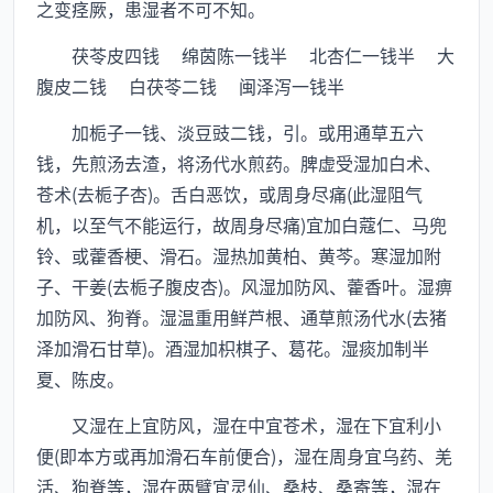
之变痉厥，患湿者不可不知。
茯苓皮四钱 绵茵陈一钱半 北杏仁一钱半 大
腹皮二钱 白茯苓二钱 闽泽泻一钱半
加栀子一钱、淡豆豉二钱，引。或用通草五六
钱，先煎汤去渣，将汤代水煎药。脾虚受湿加白术、
苍术(去栀子杏)。舌白恶饮，或周身尽痛(此湿阻气
机，以至气不能运行，故周身尽痛)宜加白蔻仁、马兜
铃、或藿香梗、滑石。湿热加黄柏、黄芩。寒湿加附
子、干姜(去栀子腹皮杏)。风湿加防风、藿香叶。湿痹
加防风、狗脊。湿温重用鲜芦根、通草煎汤代水(去猪
泽加滑石甘草)。酒湿加枳棋子、葛花。湿痰加制半
夏、陈皮。
又湿在上宜防风，湿在中宜苍术，湿在下宜利小
便(即本方或再加滑石车前便合)，湿在周身宜乌药、羌
活、狗脊等，湿在两臂宜灵仙、桑枝、桑寄等，湿在