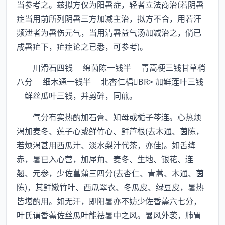
当参考之。兹拟方仅为阳暑症，轻者立法商治(若阴暑
症当用前所列阴暑三方加减主治，拟方不合，用若汗
频泄者为暑伤元气，当用清暑益气汤加减治之，倘已
成暑疟下，疟症论之已悉，可参考)。
川滑石四钱 绵茵陈一钱半 青蒿梗三钱甘草梢
八分 细木通一钱半 北杏仁椙BR> 加鲜莲叶三钱
鲜丝瓜叶三钱，并剪碎，同煎。
气分有实热酌加石膏、知母或栀子芩连。心热烦
渴加麦冬、莲子心或鲜竹心、鲜芦根(去木通、茵陈，
若烦渴甚用西瓜汁、淡水梨汁代茶，亦佳)。如舌绛
赤，暑已入心营，加犀角、麦冬、生地、银花、连
翘、元参，少佐菖蒲三四分(去杏仁、青蒿、木通、茵
陈)，其鲜嫩竹叶、西瓜翠衣、冬瓜皮、绿豆皮，暑热
皆堪酌用。如无汗，即阳暑亦不妨少佐香薷六七分，
叶氏谓香薷佐丝瓜叶能祛暑中之风。暑风外袭，肺胃