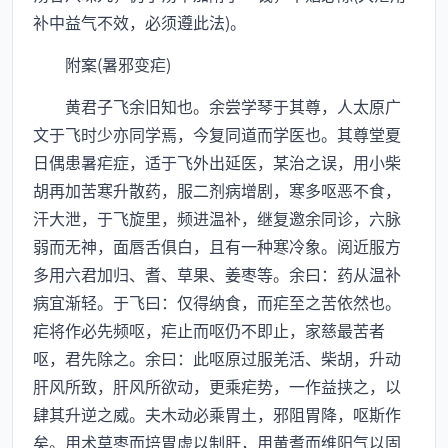
补中益气不效，必须遵此法)。
附案(暑邪变疟)
黄君子飞余旧知也。余尝学琴于其尊，人太原广
文于飞时少亦同学焉，今复同道而学医也。其尊堂夏
日偶患暑疟症，适于飞外出延医，某治之误，用小柴
胡再加苦寒升散药，服二剂病增剧，寒多呕恶不食，
汗大泄，于飞旋里，频进温补，继复邀余同诊，六脉
弱而无神，面唇舌俱白，且有一种寒冷象。阅近服方
多用六君加归、耆、草果、姜枣等。余曰：药从温补
病宜渐轻。于飞曰：仅得纳食，而疟至之苦依然也。
疟将作必先频呕，疟止而呕仍不即止，家慈最苦者
呕，君先除之。余曰：此呕原过服羌活、柴胡，升动
肝风所致，肝风所欲动，更乘疟势，一作益挟之，以
肆其升逆之威。夫木动必乘胃土，邪阻胃降，呕斯作
矣。用术草枣而培胃虚以制肝，用黄耆而维阳气以固