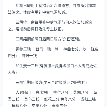
疟期日即用上初拟治疟六味原方，并参所列加减
法治之。体虚者用补中益气汤加减。
三阴疟，余每用补中益气汤与何人饮法加减治
之，疟期前后两日治法专主扶正。
三阴疟期前两日后两日服方(亦宜轻剂)。
党参三钱 首乌一钱，制 神曲七分，炒 陈皮
四分) 当归一钱
加生姜一二斤(有痰加半夏脾虚加白术大枣或更佐
人参)。
三阴疟期日服方(早三个时服或五更服亦佳)。
人参随用 白术椙 桃仁八分 柴胡八分 黄
耆二钱 首乌三钱 红花二分 黄芩八分 当归二钱
桂枝八分 草果八分 青皮五分