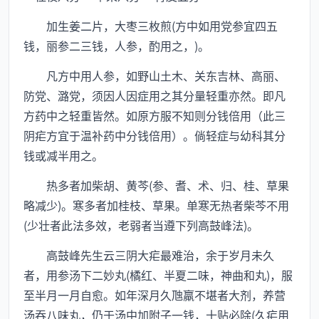
加生姜二片，大枣三枚煎(方中如用党参宜四五
钱，丽参二三钱，人参，酌用之，)。
凡方中用人参，如野山土木、关东吉林、高丽、
防党、潞党，须因人因症用之其分量轻重亦然。即凡
方药中之轻重皆然。如原方服不知则分钱倍用（此三
阴疟方宜于温补药中分钱倍用）。倘轻症与幼科其分
钱或减半用之。
热多者加柴胡、黄芩(参、耆、术、归、桂、草果
略减少)。寒多者加桂枝、草果。单寒无热者柴芩不用
(少壮者此法多效，老弱者当遵下列高鼓峰法)。
高鼓峰先生云三阴大疟最难治，余于岁月未久
者，用参汤下二妙丸(橘红、半夏二味，神曲和丸)，服
至半月一月自愈。如年深月久虺羸不堪者大剂，养营
汤吞八味丸，仍于汤中加附子一钱，十贴必除(久疟用