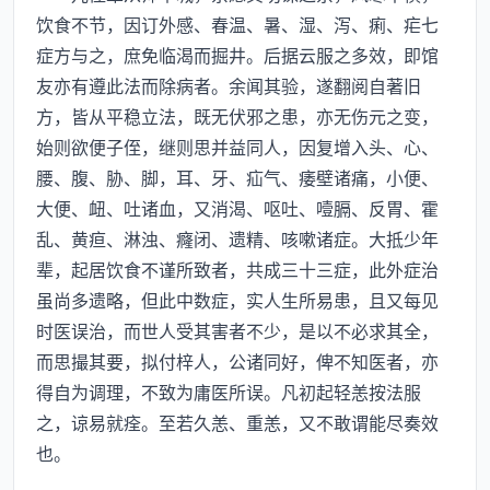
饮食不节，因订外感、春温、暑、湿、泻、痢、疟七
症方与之，庶免临渴而掘井。后据云服之多效，即馆
友亦有遵此法而除病者。余闻其验，遂翻阅自著旧
方，皆从平稳立法，既无伏邪之患，亦无伤元之变，
始则欲便子侄，继则思并益同人，因复增入头、心、
腰、腹、胁、脚，耳、牙、疝气、痿壁诸痛，小便、
大便、衄、吐诸血，又消渴、呕吐、噎膈、反胃、霍
乱、黄疸、淋浊、癃闭、遗精、咳嗽诸症。大抵少年
辈，起居饮食不谨所致者，共成三十三症，此外症治
虽尚多遗略，但此中数症，实人生所易患，且又每见
时医误治，而世人受其害者不少，是以不必求其全，
而思撮其要，拟付梓人，公诸同好，俾不知医者，亦
得自为调理，不致为庸医所误。凡初起轻恙按法服
之，谅易就痊。至若久恙、重恙，又不敢谓能尽奏效
也。