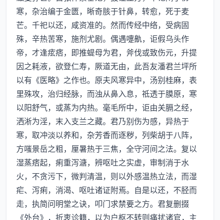
寒，杂治编于金匮，晰奇胲于针鼻，转愈，死于麦
芒。千祀以还，咸资准的。然而传经中络，受病固
殊，辛热苦寒，施剂尤剧。偶遇嚏鼽，讵假乌头作
帝，才逢痃痞，即推蝭母为君，斧伐或致伤元，升提
因之耗液，欲登仁寿，厥道无由，此吾友潘君兰坪所
以有《医略》之作也。原夫风寒异中，汤别桂麻，表
里殊攻，治归经脉，而浊从鼻入息，祗透于膜原，寒
以阳舒气，或蒸为内热。毫毛所中，讵由关膈之经，
洒淅为淫，末入支兰之藏。君乃别伤为感，异热于
寒，取冲淡以养和，杂芳香而逐秽，列柴胡于八阵，
方嗤景岳之粗，厘暑热于三焦，全守河间之法。复以
湿蒸痞起，痢重泻溏，辨呕吐之实虚，审制消于水
火，不贪污下，微判清温，则以外感温热立法，而湿
疟、泻痢，消渴、呕吐诸证附焉。自是以还，不胫而
走，执简问明堂之诀，叩门求禁要之方。君复删掇
《外台》，折衷诊籍，以为户枢不转则痛扰诸官，主