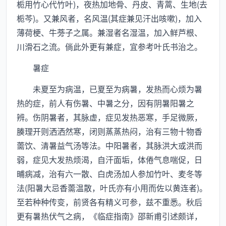
栀用竹心代竹叶)，夜热加地骨、丹皮、青蒿、生地(去
栀芩)。又兼风者，名风温(其症兼见汗出咳嗽)，加入
薄荷梗、牛蒡子之属。兼湿者名湿温，加入鲜芦根、
川滑石之流。倘此外更有兼症，宜参考叶氏书治之。
暑症
未夏至为病温，已夏至为病暑，发热而心烦为暑
热的症，前人有伤暑、中暑之分，因有阴暑阳暑之
辨。伤阴暑者，其脉虚，症见发热恶寒，手足微厥，
腠理开则洒洒然寒，闭则蒸蒸热闷，治有三物十物香
薷饮、清暑益气汤等法。中阳暑者，其脉洪大或洪而
弱，症见大发热烦渴，自汗面垢，体倦气息喘促，日
晡病减，治有六一散、白虎汤加人参加竹叶、麦冬等
法(阳暑大忌香薷温散，叶氏亦有小用而佐以黄连者)。
至若种种传变，前贤各有精义可参，兹不重悉。秋后
更有暑热伏气之病，《临症指南》邵新甫引述颇详，