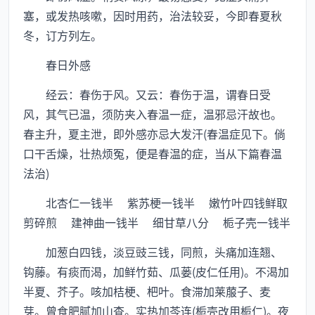
塞，或发热咳嗽，因时用药，治法较妥，今即春夏秋
冬，订方列左。
春日外感
经云：春伤于风。又云：春伤于温，谓春日受
风，其气已温，须防夹入春温一症，温邪忌汗故也。
春主升，夏主泄，即外感亦忌大发汗(春温症见下。倘
口干舌燥，壮热烦冤，便是春温的症，当从下篇春温
法治)
北杏仁一钱半 紫苏梗一钱半 嫩竹叶四钱鲜取
剪碎煎 建神曲一钱半 细甘草八分 栀子壳一钱半
加葱白四钱，淡豆豉三钱，同煎，头痛加连翘、
钩藤。有痰而渴，加鲜竹茹、瓜蒌(皮仁任用)。不渴加
半夏、芥子。咳加桔梗、杷叶。食滞加莱菔子、麦
芽。曾食肥腻加山查。实热加芩连(栀壳改用栀仁)。夜