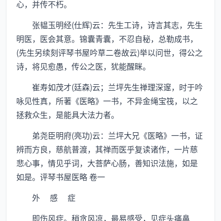
心，并传不朽。
张韫玉明经(仕辉)云：先生工诗，诗言其志，先生
明医，医会其意。锦囊青囊，不忍自秘，总勒成书，
(先生另续刻评琴书屋吟草二卷故云)举以问世，得公之
诗，将见愈愚，传公之医，犹能醒眯。
崔寿如茂才(廷森)云；兰坪先生禅理深邃，时于吟
咏见性真，所著《医略》一书，不异金绳宝筏，以之
拯救众生，是能具大法力者。
弟尧臣明府(亮功)云：兰坪大兄《医略》一书，证
辨而方良，慈航普渡，其禅而医乎复读诸作，一片慈
悲心事，情见乎词，大菩萨心肠，善知识法施，如是
如是。评琴书屋医略 卷一
外 感 症
即伤风症。稍贪风凉，最易感受，见症头痛鼻