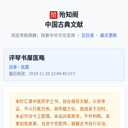
殆知阁
中国古典文献
浏览
传统典籍，
探索
中华文化宝库
·
总目录
·
最近更新
评琴书屋医略
目录
>
医藏
最后修改：
2018-11-26 22:44:40 UTC
本栏汇录中医药学之书，旨在保存文献，以资考
证，不以行医为务。其所载方论，皆成说于旧时，
未必尽合今之医理。本站对其是非，不作判断。读
者如有疾患，当咨今世医师，毋据古书自行诊治，