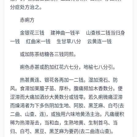
分症处方治之。
赤痢方
金银花三钱 建神曲一钱半 山查核二钱当归身
一钱 红曲米一钱 生甘草八分 云黄连一钱
或加陈茶结糖各三钱同煎。
痢色赤甚或酌加红花六七分，地榆七八分引。
热甚黄连、银花各再加一二钱。湿加滑石、防
风。食滞加莱菔子苗、厚朴。腹痛频加木香数分。便
涩滞而大痛加酒炒大黄数分或钱零。若久痢微痛涩滞
而燥渴者为下多伤阴加生地、阿胶、黑芝麻、白芍(去
二曲、山查、连)，或独用六味地黄汤主治。凡痛缓积
稀为热滞渐去，当和血，生熟地黄、生制首乌、当
归、白芍、黑豆、黑芝麻为要药(去二曲连山查)。