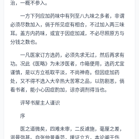
治，一概不参入。
一方下列应加药味中有列至八九味之多者，非谓
必须尽数加入，倘于所见症有相合，不过加入两三味
耳。盖方内药味，或宜于因症加减，不必尽照原方与
分钱之数也。
一凡医家订方选药，必须先求无过，然后再求有
功。况此《医略》为未涉医者，巾箱便用，选药尤宜
谨慎，是以方立祗取平淡，不尚神奇。但因症加药
处，又不得不选入大辛热大苦寒之品，以防剧恙，倘
看书者，能小心因症酌加，谅亦调剂得当也。
评琴书屋主人谨识
序
医之道微矣，四难未审，二反遽施，毫厘之差，
滋曼弥甚。自张仲景垂范，援证立方，本论阐于伤