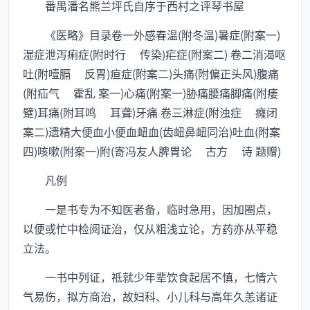
番禺潘名熊兰坪氏自序于西村之评琴书屋
《医略》目录卷一外感春温(附冬温)暑症(附案一)
湿症泄泻痢症(附时行 传染)疟症(附案二) 卷二消渴呕
吐(附噎膈 反胃)疸症(附案二)头痛(附偏正头风)腹痛
(附疝气 霍乱 案一)心痛(附案一)胁痛腰痛脚痛(附痿
躄)耳痛(附耳鸣 耳聋)牙痛 卷三淋症(附浊症 癃闭
案二)遗精大便血小便血衄血(齿衄鼻衄同治)吐血(附案
四)咳嗽(附案一)附(寄冯友人脾胃论 古方 诗 题赠)
凡例
一是书专为不知医者备，临时急用，因加圈点，
以便或忙中检阅证治，仅从粗浅立论，方药亦从平稳
立法。
一书中列证，祗就少年辈饮食起居不慎，七情六
气易伤，拟方商治，故妇科、小儿科与高年久恙诸证