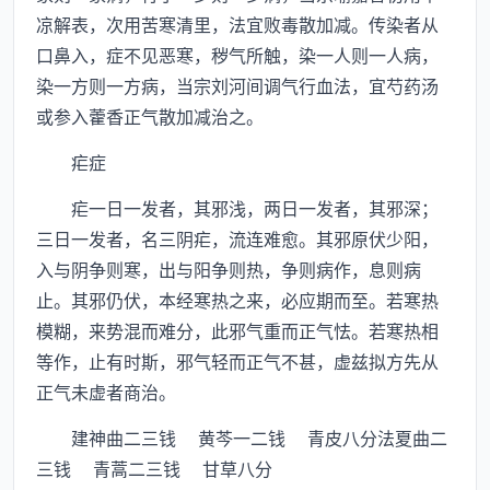
凉解表，次用苦寒清里，法宜败毒散加减。传染者从
口鼻入，症不见恶寒，秽气所触，染一人则一人病，
染一方则一方病，当宗刘河间调气行血法，宜芍药汤
或参入藿香正气散加减治之。
疟症
疟一日一发者，其邪浅，两日一发者，其邪深；
三日一发者，名三阴疟，流连难愈。其邪原伏少阳，
入与阴争则寒，出与阳争则热，争则病作，息则病
止。其邪仍伏，本经寒热之来，必应期而至。若寒热
模糊，来势混而难分，此邪气重而正气怯。若寒热相
等作，止有时斯，邪气轻而正气不甚，虚兹拟方先从
正气未虚者商治。
建神曲二三钱 黄芩一二钱 青皮八分法夏曲二
三钱 青蒿二三钱 甘草八分