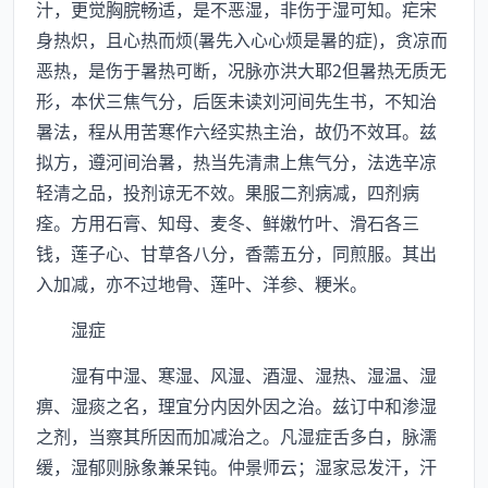
汁，更觉胸脘畅适，是不恶湿，非伤于湿可知。疟宋
身热炽，且心热而烦(暑先入心心烦是暑的症)，贪凉而
恶热，是伤于暑热可断，况脉亦洪大耶2但暑热无质无
形，本伏三焦气分，后医未读刘河间先生书，不知治
暑法，程从用苦寒作六经实热主治，故仍不效耳。兹
拟方，遵河间治暑，热当先清肃上焦气分，法选辛凉
轻清之品，投剂谅无不效。果服二剂病减，四剂病
痊。方用石膏、知母、麦冬、鲜嫩竹叶、滑石各三
钱，莲子心、甘草各八分，香薷五分，同煎服。其出
入加减，亦不过地骨、莲叶、洋参、粳米。
湿症
湿有中湿、寒湿、风湿、酒湿、湿热、湿温、湿
痹、湿痰之名，理宜分内因外因之治。兹订中和渗湿
之剂，当察其所因而加减治之。凡湿症舌多白，脉濡
缓，湿郁则脉象兼呆钝。仲景师云；湿家忌发汗，汗