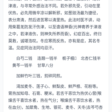
津液，与寻常外感治法不同。若外邪先受，引动在里
伏热，必先用微辛凉以解新邪，如葱豉汤最为捷径，
表分肃清，然后进苦寒以清里热。此法时医不讲，动
用柴葛羌防发汗伤津，以至谵语神昏(元神寄养于津液
之中，若津液伤，则神失所养而昏)，幻症百出，终归
莫救，诚堪浩叹。冬应寒而反热，亦有是症，其名冬
温。见症同治法同均忌汗。
白芍二钱 连翘一钱半 栀子椙 北杏仁钱半
黄芩一钱半 甘草八分
加鲜竹叶三钱，剪碎同煎。
渴加麦冬、莲子心、鲜梨皮、鲜芦根、花粉等。
胃热加知母、石膏、粳米。若舌干恶饮为热伏心营(喉
燥舌干喜饮水者，热在气分；喉燥舌干恶饮水者，热
在血分)，加犀角、生地、银花、麦冬、天冬(去芩芍杏