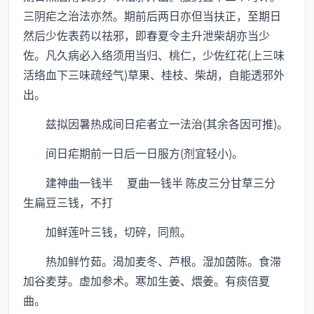
三阴疟之治法亦然。期前后两日亦但当扶正，至期日
然后少佐表药以祛邪，即春夏令主升泄柴胡亦当少
佐。凡久病必入络须用当归、桃仁，少佐红花(上三味
活络血下三味疏经气)草果、桂枝、柴胡，自能透邪外
出。
兹拟因暑热成间日疟者立一法治(其余各因可推)。
间日疟期前一日后一日服方(剂宜轻小)。
建神曲一钱半 夏曲一钱半 陈皮三分甘草三分
生扁豆三钱，不打
加鲜莲叶三钱，切碎，同煎。
热加鲜竹茹。渴加麦冬、芦根。湿加茵陈。食滞
加谷麦芽。虚加参术。寒加生姜、煨姜。有痰倍夏
曲。