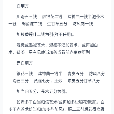
白痢方
川滑石三钱 炒银花二钱 建神曲一钱半泡苍术
一钱 绵茵陈二钱 生甘草五分 防风肉一钱
加炒香莲叶二钱为引(鲜干任用)。
湿微或渴减苍术，湿盛不渴加苍术，或再加白
术、茯苓。另有见症当加药当看前赤痢症所列。
赤白痢方
银花三钱 建神曲一钱半 青皮五分 防风八分
滑石三分 黄连七分，土炒 陈皮五分甘草八分
加当归五分、苍术五分为引。
如赤多于白当归倍苍术(或再加多些银花黄连)。白
多于赤苍术倍当归(加多些防风)。服二三剂后若得痛缓