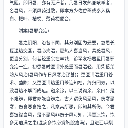
气阻，即阳暑，亦有无汗者，凡暑日发热兼咳嗽者，
名暑风，不须风药过散，即本方少佐香薷或参入桑
白、杷叶、桔梗、薄荷梗便合。
附案(暑邪变疟)
暑之阴阳，治各不同，其分别固为最要，复思长
夏湿热交蒸，暑必夹湿，夏热人喜当风，易感暑风，
更当分别，何者轻重余在羊城，诊琴友杨君星门暑邪
变疟一症。初患暑时医谓外感重而暑湿轻，用柴葛羌
防从风治(暑风作冬日风寒治谬甚)；更医谓湿重用苍
术、茵陈；又更医谓热重用芩连知柏，终归罔效，以
致暑热不解而成疟。邀余诊，以三说询余，余曰：是
不难辨，即君亦能自辨之。古人谓伤风恶风，伤寒恶
寒，伤食恶食推之，凡察其所恶，即知其所伤。今君
喜披襟当风，是不恶风非伤于风可知。渴喜凉饮，饮
多无痞满之患(湿病多饮必觉胸脘痞满)，且进西瓜梨