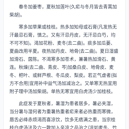
春冬加姜枣，夏秋加莲叶(久疟与冬月皆去青蒿加
柴胡)。
寒多加草果或桂枝。热多加知母或石膏(凡发热无
汗最忌石膏，慎之。又有汗忌丹皮，无汗忌白芍，均
不可不知)。渴加花粉、麦冬(去二曲)。痰多加瓜蒌、
夏曲改用半夏。夜热加丹皮、地骨(去二曲)。夏日湿盛
加滑石、茵陈。不渴寒多加苍术，兼暑热加滑石、黄
连。秋燥(去二曲、青皮、芩)加桑白皮、地骨皮、麦
冬、杷叶、或鲜芦根、冬瓜皮、梨皮。若正气虚者(拟
方不合用)宜用补中益气汤加减治之。又单寒无热宜用
附子理中汤加柴胡。单热无寒宜用白虎汤少加桂枝。
此症发于夏秋者，暑湿为患者居多，暑必夹湿，
当分暑与湿何者为重暑热重者疟来者必热重而寒微，
唇舌必绛赤烦渴而喜凉饮，饮多无痞满之患，当宗桂
枝白虎汤法及六一散加入辛凉之品治之(凉如麦冬、竹