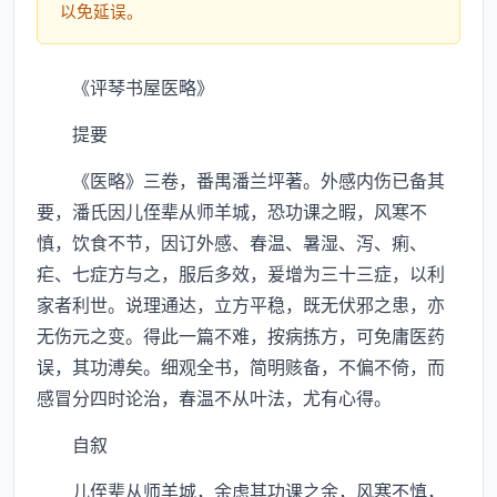
以免延误。
《评琴书屋医略》
提要
《医略》三卷，番禺潘兰坪著。外感内伤已备其
要，潘氏因儿侄辈从师羊城，恐功课之暇，风寒不
慎，饮食不节，因订外感、春温、暑湿、泻、痢、
疟、七症方与之，服后多效，爰增为三十三症，以利
家者利世。说理通达，立方平稳，既无伏邪之患，亦
无伤元之变。得此一篇不难，按病拣方，可免庸医药
误，其功溥矣。细观全书，简明赅备，不偏不倚，而
感冒分四时论治，春温不从叶法，尤有心得。
自叙
儿侄辈从师羊城，余虑其功课之余，风寒不慎，