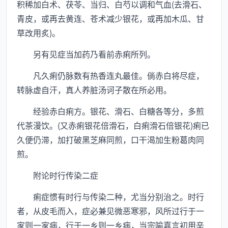
积稀加白术、茯苓、当归、白芍以调和气血(去滑石、
青皮，或再去黄连、苍术减少银花，或再加木瓜、甘
草改用炙)。
另有见症当加药乃看前赤痢所列。
凡久痢仍脉数有热香连丸最佳。倘赤白将尽症，
转脉虚自汗，真人养脏汤诃子散在所必用。
经验赤白痢方。银花、滑石、白糖各等分，多煎
代茶漫饮。(又赤痢银花倍滑石，白痢滑石倍银花)痢已
久便仍滞，加打破黑芝麻同煎，口干渴加生粉葛肉同
煎。
附论时行传染二症
痢症惯有时行与传染二种，尤当分别治之。时行
者，从皮毛而入，症必兼见微恶寒邪，风所过行于一
家则一家病，行于一乡则一乡病，当宗喻嘉言初用辛