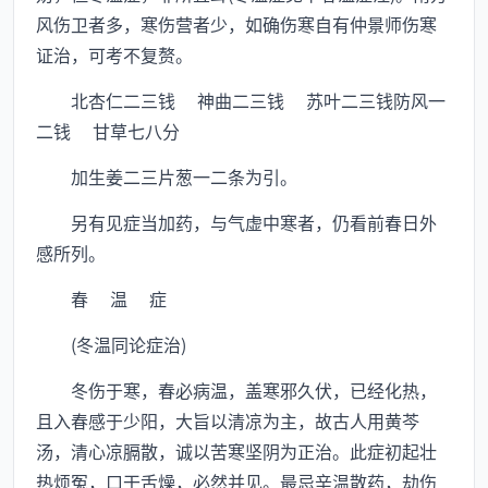
风伤卫者多，寒伤营者少，如确伤寒自有仲景师伤寒
证治，可考不复赘。
北杏仁二三钱 神曲二三钱 苏叶二三钱防风一
二钱 甘草七八分
加生姜二三片葱一二条为引。
另有见症当加药，与气虚中寒者，仍看前春日外
感所列。
春 温 症
(冬温同论症治)
冬伤于寒，春必病温，盖寒邪久伏，已经化热，
且入春感于少阳，大旨以清凉为主，故古人用黄芩
汤，清心凉膈散，诚以苦寒坚阴为正治。此症初起壮
热烦冤，口干舌燥，必然并见。最忌辛温散药，劫伤