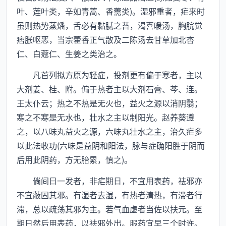
叶、莲叶类，辛如青蒿、香薷类)。湿邪重者，疟来时
虽则热势蒸燔，舌必有黏腻之苔，渴喜暖汤，胸脘觉
痞胀呕恶，当宗藿香正气散及二陈汤去甘草加北杏
仁、白蔻仁、生姜之类治之。
凡首列拟方原为轻症，投剂更有偏于寒者，主以
大剂姜、桂、附。偏于热者主以大剂石膏、芩、连。
王太仆云；热之不热是无火也，益火之源以消阴翳；
寒之不寒是无水也，壮水之主以制阳光。赵养葵遵
之，以八味丸益火之源，六味丸壮水之主，治久疟多
以此法收功(六味是益阴和阳法，脉与症确阳胜于阴而
后用此阴药，方无胎累，慎之)。
倘间日一发者，非疟期日，不宜用表药，祛邪亦
不宜蔽固其邪。有湿者去湿，有热者清热，有滞者行
滞，总以疏荡其邪为主。若气血虚者当佐以扶元。至
期日然后用表药，以祛邪外出。服药宜早三个时许。