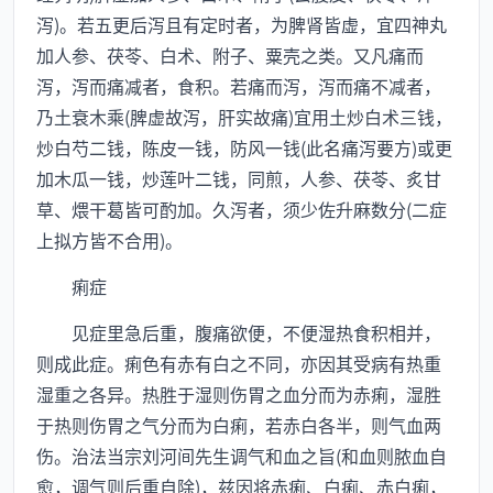
泻)。若五更后泻且有定时者，为脾肾皆虚，宜四神丸
加人参、茯苓、白术、附子、粟壳之类。又凡痛而
泻，泻而痛减者，食积。若痛而泻，泻而痛不减者，
乃土衰木乘(脾虚故泻，肝实故痛)宜用土炒白术三钱，
炒白芍二钱，陈皮一钱，防风一钱(此名痛泻要方)或更
加木瓜一钱，炒莲叶二钱，同煎，人参、茯苓、炙甘
草、煨干葛皆可酌加。久泻者，须少佐升麻数分(二症
上拟方皆不合用)。
痢症
见症里急后重，腹痛欲便，不便湿热食积相并，
则成此症。痢色有赤有白之不同，亦因其受病有热重
湿重之各异。热胜于湿则伤胃之血分而为赤痢，湿胜
于热则伤胃之气分而为白痢，若赤白各半，则气血两
伤。治法当宗刘河间先生调气和血之旨(和血则脓血自
愈，调气则后重自除)，兹因将赤痢、白痢、赤白痢，