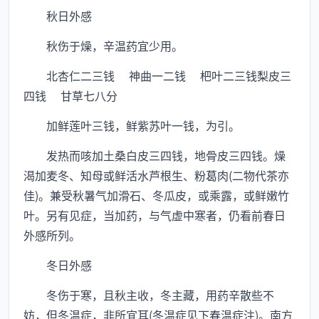
秋日外感
秋伤于燥，辛温药宜少用。
北杏仁二三钱 神曲一二钱 杷叶二三钱梨皮三
四钱 甘草七八分
加鲜莲叶三钱，鲜紫苏叶一钱，为引。
发热而咳加土桑白皮三四钱，地骨皮三四钱。燥
渴加麦冬、知母或鲜活水芦根生、粉葛肉(二物代茶亦
佳)。兼受秋暑气加滑石、冬瓜皮，或乘露，或鲜嫩竹
叶。另有见症，当加药，与气虚中寒者，仍看前春日
外感所列。
冬日外感
冬伤于寒，且秋主收，冬主藏，用药辛散些不
妨，但冬温症，非所宜耳(冬温症见下春温症注)。南方