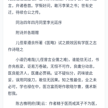
言，弁诸卷首。学惭好问，敢污李杲之书；世有史
迁，待续仓公之传。
同治四年四月同里李光廷序
附诗并各题赠
儿侄辈遵余所著《医略》试之颇效因有学医之志
作诗晓之
小道仍难哉(儿侄曾言业儒之难)，谁能信无过，书
亦充栋梁，讵易万卷破。无恒不可作，良庸分动怠，
医良能济人，医庸必贾祸。证不疑似分，药味彼此
妥，误用同操刀，敢信无因果。知之惟最佳，业之未
必可，学也禄在中，医岂富而哿作歌晓尔曹，儒术斯
慰我。
陈古樵明府(璞)云：作者精于医而戒其子不为医，