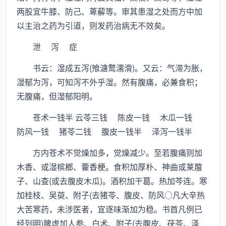
两股宜牛膝、防己、萆薢等。审其患湿之处而方中加
以主治之药为引道，则发药治病无不效矣。
泄 泻 症
书云：湿成五泻(飧溏鹜濡滑)。又云：气滞为胀，
湿郁为泻，可知泻不外乎湿。然有腹痛，必兼食积；
无腹痛，但湿郁阳明。
苍术一钱半 云苓三钱 陈皮一钱 木瓜一钱
防风一钱 猪苓二钱 腹皮一钱半 泽泻一钱半
方内苍术不觉燥加多，觉燥减少。至若腹痛则加
木香、或湿槟榔、藿香梗。食积加厚朴、神曲或莱菔
子、山查(或去腹皮木瓜)。酒积加干葛。热加芩连。寒
加桂枝、吴萸、附子(去猪苓、腹皮、防风○凡大辛热
大苦寒药，未涉医者，宜逐味渐加为稳。书首凡例已
经列明)脾虚加人参、白术、附子(去腹皮、茯苓、泽