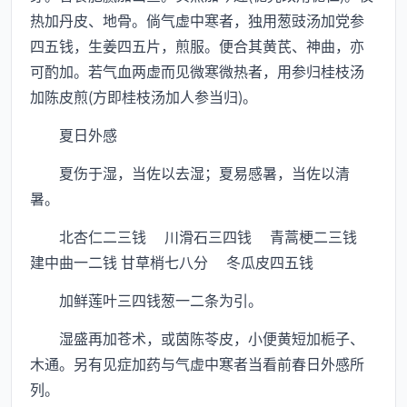
热加丹皮、地骨。倘气虚中寒者，独用葱豉汤加党参
四五钱，生姜四五片，煎服。便合其黄芪、神曲，亦
可酌加。若气血两虚而见微寒微热者，用参归桂枝汤
加陈皮煎(方即桂枝汤加人参当归)。
夏日外感
夏伤于湿，当佐以去湿；夏易感暑，当佐以清
暑。
北杏仁二三钱 川滑石三四钱 青蒿梗二三钱
建中曲一二钱 甘草梢七八分 冬瓜皮四五钱
加鲜莲叶三四钱葱一二条为引。
湿盛再加苍术，或茵陈苓皮，小便黄短加栀子、
木通。另有见症加药与气虚中寒者当看前春日外感所
列。