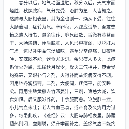
春分以后，地气动面湿胜，秋分以后，天气肃而
燥胜，秋燥致病，气分先受，治肺为急，人皆知之。
然肺与大肠相表里，其为金也则一。燥从下受，往往
大肠液涸，症转为危。辛卵秋，入都应试毕，吾友史
怡之遣入持书，邀余往诊，脉象细数，舌微有黄苔而
干，大肠燥结，便后脱肛，人见形容瘦弱，以脱肛为
气虚，进以补中益气汤加味，遂至异常疼痛，日夜呻
吟，安寐既不能，饮食尤少进。余思瘦人多火，此症
系伏火为患，现届秋月燥令，燥火二气相井，庚金受
灼殊甚，又眼补气之剂，火得补而益炽病安得不剧。
因用地冬润肠膏，二剂，大便润，疼痛平，能安睡
矣。再用生地黄煎去竹沥姜汁，三剂，诸恙大减，饮
食如恒。后又服滋养药，十余服而愈。论脱肛一症，
小儿气血未壮；老人气血已衰，或产育及久痢用力过
多，每患此疾，《难经》云：大肠与肺相表里，肺藏
蕴热则闭，虚则脱，须升举而补之。盖缘气虚不能约