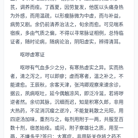
芪，调养而痊。丁酉夏，因劳复发，他医以头痛身热
为外感，而用温疏，以形瘦脉微为中虚，而与补益，
病势又剧。余仍前清养治法之，旬余而愈。可见喘系
宿疾，多由气质之偏，不得以寻常脉证相例，总恃临
证者，随时论病，随病论治，阴阳虚实，辨得清耳。
呕哕虚寒证
呕哕有气血多少之分，有寒热虚实之异。实而热
者，清之泻之，可以即瘳；虚而寒者，温之补之，不
能速愈。王辰秋，余客天津，张鸿卿观察来速余诊，
据云，夙病呕吐，延今偶触凉风，即泛冷涎，若将哕
逆者然。余切其脉，沉细而迟，知是积寒久郎，非用
大热药，不足消沉瘤之逆冷，不能复耗散之元阳，用
四逆汤加味，重剂与之，每剂用附于一两，共服至百
数十剂，宿恙始痊。或问，附子察雄壮之质，用至一
两，不嫌多乎?答曰：大寒症，非用斩关夺将之药不