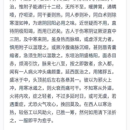
治，惟附子能通行十二经，无所不至，暖脾胃，通瞒
噎，疗呃逆，同干姜则热，同人参则补，同白术则除
寒湿如神，为退阴回阳必用之味。近世疑而不用，直
待阴极阳竭，而用已迟矣。古人于伤寒阴证厥逆直中
三阴，及中寒来阴，虽身热而脉细，或虚浮无力者，
惧用附子以温理之。或厥冷腹痛脉沉细，甚则唇青囊
缩者，急须生附以温散之，东垣治阴盛格阳，面赤目
赤，烦渴引饮，脉来七八至，按之即散者，余入都，
闻有一人病火冲头痛颇重，延西医治之，用猪脬五，
盛冰于中，头顶前后左右各悬其一。彼以为邪火上
冲，用寒冰遏之，则火衰而痛可干。不知寒从外逼，
火将内攻，症之轻者，不过多延时日，或可无虞，若
遇重症，尤恐火气攻心，挽回莫及。在西人以寒治
热，较俗工以风助火，已胜一筹，然何如用清下法折
之，一服即平为愈乎。