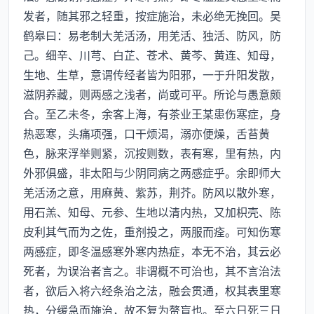
发者，随其邪之轻重，按症施治，未必绝无挽回。吴
鹤皋曰：易老制大羌活汤，用羌活、独活、防风，防
己。细辛、川芎、白芷、苍术、黄芩、黄连、知母，
生地、生草，意谓传经者皆为阳邪，一于升阳发散，
滋阴养藏，则两感之浅者，尚或可平。所论与愚意颇
合。至乙未冬，余客上海，有茶业王某患伤寒症，身
热恶寒，头痛项强，口干烦渴，溺亦便燥，舌苔黄
色，脉来浮举则紧，沉按则数，表有寒，里有热，内
外邪俱盛，非太阳与少阴同病之两感症乎。余即师大
羌活汤之意，用麻黄、紫苏，荆芥。防风以散外寒，
用石羔、知母、元参、生地以清内热，又加枳壳、陈
皮利其气而为之佐，重剂投之，两服而痊。可知伤寒
两感症，即冬温感寒外寒内热症，本无不治，其云必
死者，为误治者言之。非谓概不可治也，其不言治法
者，欲后入将六经条治之法，融会贯通，权其表里寒
热，分缓急而施治，故不复为赘盲也。至六日死三日