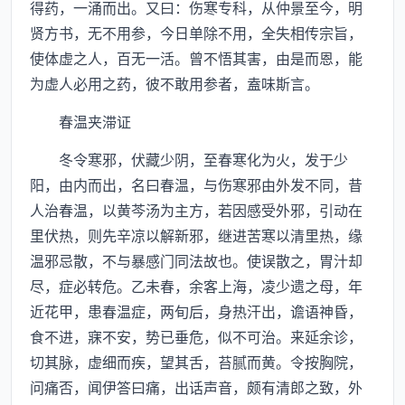
得药，一涌而出。又曰：伤寒专科，从仲景至今，明
贤方书，无不用参，今日单除不用，全失相传宗旨，
使体虚之人，百无一活。曾不悟其害，由是而恩，能
为虚人必用之药，彼不敢用参者，盍味斯言。
春温夹滞证
冬令寒邪，伏藏少阴，至春寒化为火，发于少
阳，由内而出，名曰春温，与伤寒邪由外发不同，昔
人治春温，以黄芩汤为主方，若因感受外邪，引动在
里伏热，则先辛凉以解新邪，继进苦寒以清里热，缘
温邪忌散，不与暴感门同法故也。使误散之，胃汁却
尽，症必转危。乙未春，余客上海，凌少遗之母，年
近花甲，患春温症，两旬后，身热汗出，谵语神昏，
食不进，寐不安，势已垂危，似不可治。来延余诊，
切其脉，虚细而疾，望其舌，苔腻而黄。令按胸院，
问痛否，闻伊答曰痛，出话声音，颇有清郎之致，外