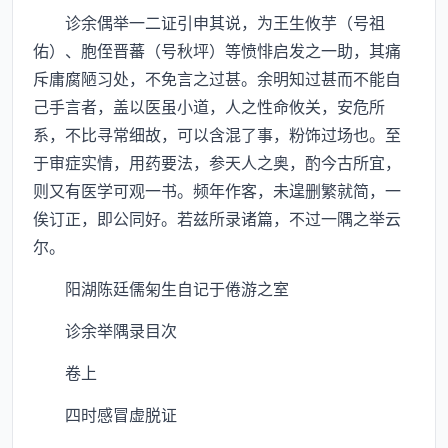
诊余偶举一二证引申其说，为王生攸芋（号祖
佑）、胞侄晋蕃（号秋坪）等愤悱启发之一助，其痛
斥庸腐陋习处，不免言之过甚。余明知过甚而不能自
己手言者，盖以医虽小道，人之性命攸关，安危所
系，不比寻常细故，可以含混了事，粉饰过场也。至
于审症实情，用药要法，参天人之奥，酌今古所宜，
则又有医学可观一书。频年作客，未遑删繁就简，一
俟订正，即公同好。若兹所录诸篇，不过一隅之举云
尔。
阳湖陈廷儒匊生自记于倦游之室
诊余举隅录目次
卷上
四时感冒虚脱证