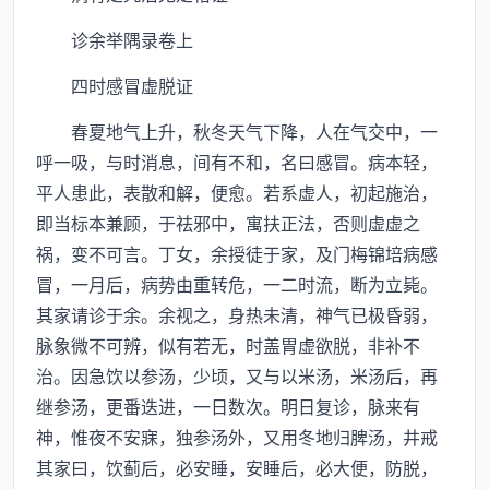
诊余举隅录卷上
四时感冒虚脱证
春夏地气上升，秋冬天气下降，人在气交中，一
呼一吸，与时消息，间有不和，名曰感冒。病本轻，
平人患此，表散和解，便愈。若系虚人，初起施治，
即当标本兼顾，于祛邪中，寓扶正法，否则虚虚之
祸，变不可言。丁女，余授徒于家，及门梅锦培病感
冒，一月后，病势由重转危，一二时流，断为立毙。
其家请诊于余。余视之，身热未清，神气已极昏弱，
脉象微不可辨，似有若无，时盖胃虚欲脱，非补不
治。因急饮以参汤，少顷，又与以米汤，米汤后，再
继参汤，更番迭进，一日数次。明日复诊，脉来有
神，惟夜不安寐，独参汤外，又用冬地归脾汤，井戒
其家曰，饮蓟后，必安睡，安睡后，必大便，防脱，