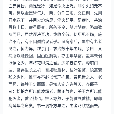
面赤神昏，两足逆冷，知是命火上泛，非引火归元不
可。另以金匮肾气丸一两，分作三服，交已刻，先用
开水送下，井用火炉烘足，浮火即平。是症也，共治
百数十日，症虽屡变，所药不变，随时随症，略加数
味而已，居然逐决赛功，终收全效。使所见不确，施
治不专，有不因循贻误者乎。追病愈后，里中有老者
见之，惊为异，踵余门，求治数十年老病。余曰；某
病所以能挽回，固由医药功，亦由年华富。盖年未弱
冠谓之少，年将花甲渭之耆。少如春初草，勾萌甫
达，常存生长之机，耆如秋后林，枝叶虽繁，隐寓衰
残之象也。惟事亦不必以常理拘耳。尝见世之人，老
而强，每胜于少而弱，是知人定亦许胜天，齐邱子
曰：松柏之所以能凌霜者，藏正气也，美玉之所以能
犯火者，蓄至精也。惟人亦然，子能藏气蓄精，即却
病延年之道矣。书一调补方与之，老者乃欣然而去。