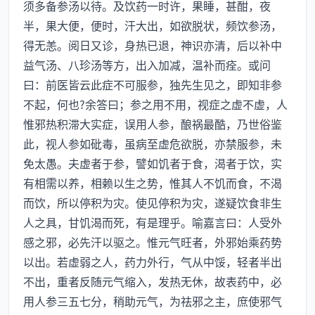
须多备参汤以待。及饮药一时许，果睡，甚酣，夜
半，果大便，便时，汗大出，如欲脱状，频饮参汤，
得无恙。阅日又诊，身热已退，神识亦清，后以补中
益气汤、八珍汤等方，出入加减，温补而痊。或问
曰：前医皆云此症不可服参，独先生见之，即知非参
不起，何也?余答曰；参之用不用，视症之虚不虚，人
惟邪热积滞大实症，误用人参，酿祸最酷，乃世俗鉴
此，视人参如砒毒，虽病至虚危欲脱，亦禁服参，未
免太愚。夫虚者于参，譬如饥者于食，渴者于饮，实
有相需以养，相赖以生之势，惟其人不饥而食，不渴
而饮，所以停积为灾。使见停积为灾，遂疑饮食非生
人之具，甘饥渴而死，有是理乎。喻嘉言曰：人受外
感之邪，必先汗以驱之。惟元气旺者，外邪始乘药势
以出。若虚弱之人，药力外行，气从中馁，轻者半出
不出，重者反随元气缩入，发热无休，故表药中，必
用人参三五七分，稍助元气，为祛邪之主，庶使邪气