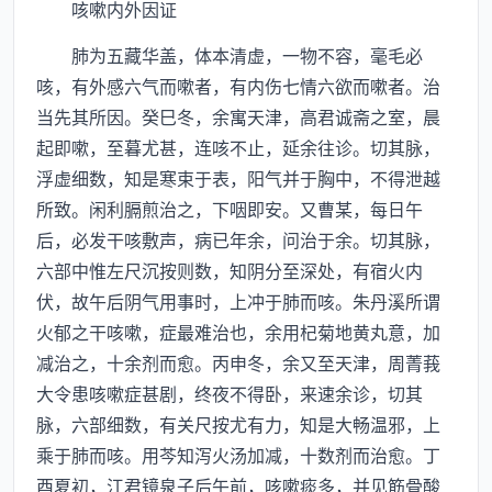
咳嗽内外因证
肺为五藏华盖，体本清虚，一物不容，毫毛必
咳，有外感六气而嗽者，有内伤七情六欲而嗽者。治
当先其所因。癸巳冬，余寓天津，高君诚斋之室，晨
起即嗽，至暮尤甚，连咳不止，延余往诊。切其脉，
浮虚细数，知是寒束于表，阳气并于胸中，不得泄越
所致。闲利膈煎治之，下咽即安。又曹某，每日午
后，必发干咳敷声，病已年余，问治于余。切其脉，
六部中惟左尺沉按则数，知阴分至深处，有宿火内
伏，故午后阴气用事时，上冲于肺而咳。朱丹溪所谓
火郁之干咳嗽，症最难治也，余用杞菊地黄丸意，加
减治之，十余剂而愈。丙申冬，余又至天津，周菁莪
大令患咳嗽症甚剧，终夜不得卧，来速余诊，切其
脉，六部细数，有关尺按尤有力，知是大畅温邪，上
乘于肺而咳。用芩知泻火汤加减，十数剂而治愈。丁
酉夏初，江君镜泉子后午前，咳嗽痰多，并见筋骨酸