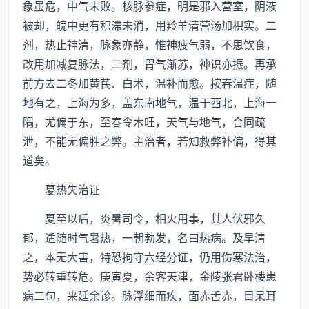
象虽危，中气未败。核脉参症，明是邪入营室，阴液
被却，皖中更有积滞未消，用羚羊清营汤加枳实。二
剂，热止神清，脉象亦静，惟神疲气弱，不思饮食，
改用加减复脉法，二剂，胃气渐苏，神识亦振。再承
前方去二冬加黄芪、白术，温补而愈。按春温症，随
地有之，上海为多，盖东南地气，温于西北，上海一
隅，尤偏于东，至春令木旺，天气与地气，合同疏
泄，不能无偏胜之弊。主治者，若知救弊补偏，得其
道矣。
夏热失治证
夏至以后，炎暑司令，相火用事，其人伏邪久
郁，适随时气暑热，一朝勃发，名曰热病。及早清
之，本无大害，特恐拘守六经分证，仍用伤寒法治，
势必转重转危。庚寅夏，余客天津，金陵张君卧楼患
病二旬，来延余诊。脉浮细而疾，面赤舌赤，目呆耳