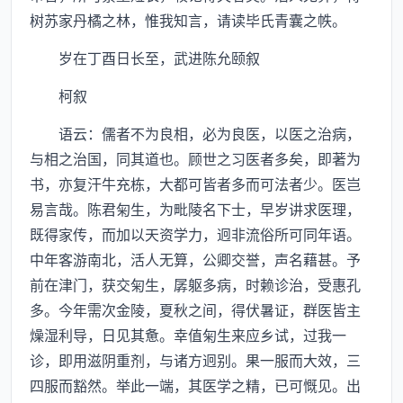
树苏家丹橘之林，惟我知言，请读毕氏青囊之帙。
岁在丁酉日长至，武进陈允颐叙
柯叙
语云：儒者不为良相，必为良医，以医之治病，
与相之治国，同其道也。顾世之习医者多矣，即著为
书，亦复汗牛充栋，大都可皆者多而可法者少。医岂
易言哉。陈君匊生，为毗陵名下士，早岁讲求医理，
既得家传，而加以天资学力，迥非流俗所可同年语。
中年客游南北，活人无算，公卿交誉，声名藉甚。予
前在津门，获交匊生，孱躯多病，时赖诊治，受惠孔
多。今年需次金陵，夏秋之间，得伏暑证，群医皆主
燥湿利导，日见其惫。幸值匊生来应乡试，过我一
诊，即用滋阴重剂，与诸方迥别。果一服而大效，三
四服而豁然。举此一端，其医学之精，已可慨见。出