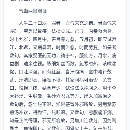
气血两损弱证
人生二十曰弱，弱者，血气未充之谓。当血气未
充时，劳乏以致疾，怯损矣成。己丑，内亲蒋丙炎，
时十九岁，四月中，害目赤方愈，五月初，即应试澄
江，北返，又病暑温，时而治愈，时而劳复，如是者
数旬。其家疑医药无功，祷于神，服仙方，月余，病
益剧，速余往视。脉细如丝而数，忽寒忽热，咳嗽喘
促，口吐清涎，间有红丝，自汗腹痛，室中略行数
武，汗喘即甚，痿顿不堪。其家问病可治否，余答
曰：怯损已成，姑念年少，试设法以挽回之。用十全
大补汤、生脉散、香砂六君丸等方，出入加减治之。
数旬后，忽壮热不退，知是感冒外邪所致，另用紫苏
煎汤冲饮，得微汗，热即退。又数旬，忽腹痛下痢，
知是正气得理，邪无所容故，另加川连数分，因势利
导之，痛痢即止。又数旬，因怒火上升，忽于午煎，