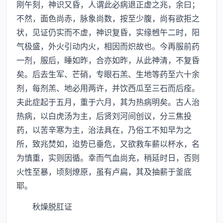
刚午刻，神识又昏，人谓此必病退正虚之兆，余曰；
不然，面色尚赤，脉象尚数，按至少腹，尚有欲拒之
状，见证仍实而不虚，神识复昏，实缘乸午二时，阳
气极盛，外火引动内火，相因而炽故也。今再服前药
一剂，服后，睡如昨，合亦如昨，从此神清，不复昏
矣。后去生军、芒硝，专眼石羔、生地等药至六十余
剂，每剂羔、地必用两许，并饮西瓜至三石而后痊。
夫此症起于五月，重于六月，其为热病明矣。古人治
热病，以白虎汤为主，后贤刘河间创议，分三焦投
药，以苦辛寒为主，治法具在，乃俗工不知早为之
所，致兆焚如，迨势已垂危，又欲救车薪以杯水，名
为慎重，实则因循。幸而气血尚充，稍延时日，否则
火性至暴，顷刻燎原，虽有卢扁，其及抽薪于釜底
耶。
秋燥脱肛证