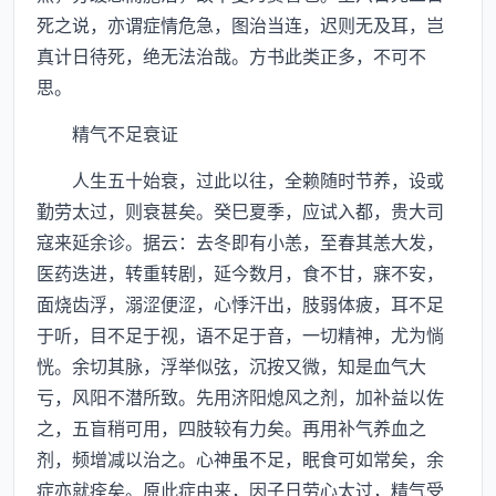
死之说，亦谓症情危急，图治当连，迟则无及耳，岂
真计日待死，绝无法治哉。方书此类正多，不可不
思。
精气不足衰证
人生五十始衰，过此以往，全赖随时节养，设或
勤劳太过，则衰甚矣。癸巳夏季，应试入都，贵大司
寇来延余诊。据云：去冬即有小恙，至春其恙大发，
医药迭进，转重转剧，延今数月，食不甘，寐不安，
面烧齿浮，溺涩便涩，心悸汗出，肢弱体疲，耳不足
于听，目不足于视，语不足于音，一切精神，尤为惝
恍。余切其脉，浮举似弦，沉按又微，知是血气大
亏，风阳不潜所致。先用济阳熄风之剂，加补益以佐
之，五盲稍可用，四肢较有力矣。再用补气养血之
剂，频增减以治之。心神虽不足，眠食可如常矣，余
症亦就痊矣。原此症由来，因子日劳心太过，精气受