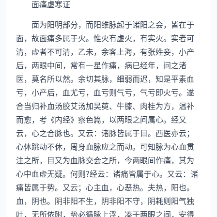
面痛虚寒证
面为阳明部分，而阳维脉起于诸阳之会，皆在于
面，故面痛多属于火。惟火有虚火，有实火。实者可
清，虚者不可清，乙未，余客上海，有张姓妾，小产
后，两眼中间，常有一星作痛，病已经年，问之渚
医，莫名所以然。余切其脉，细弱而迟，知是平素血
亏，小产后，血尤亏，血亏则气亏，气亏即火亏。遂
合当归补血汤胶艾汤加吴萸、牛膝、肉桂为方，温补
而愈，考《内经》察色篇，以两眼之间属心。经又
云，心之合脉也。又云：诸脉皆属于目。西医亦云；
心体跳动不休，周身血脉应之而动。可知脉为心血贯
注之所，目又为血脉交会之所，今两眼间作痛，其为
心中血虚无疑。何则?经云：诸痛皆属于心。又云：诸
痛皆属于势。又云；心主血，心恶热。夫热，阳也。
血，阴也。阴非阳不生，阴非阳不守，阴耗则阳气独
吐，无所依附，势必循脉上浮，凑于两眼之间，安得