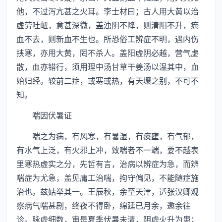
他，不过泻亢甚之火耳。李士材曰；古人用大黄以治
虚劳吐衄，意甚深微，盖浊阴不降，则清阳不升，瘀
血不去，则新血不生也。所恐俗工辨症不明，遇内伤
挟寒，亦用大黄，罔不杀人。盖阳虚阴必越，营气虚
散，血亦错行，须用理中汤甘草干姜汤以温其中，血
始归经。较前二症，或寒或热，有天壤之别，不可不
知。
喘因伏暑证
喘之为病，有风寒，有暑湿，有痰壅，有气郁，
有水气上泛，有火邪上冲，致喘者不一端，要不越表
里寒热虚实之分，先哲有言，治病以辨症为急，而辨
喘症为尤急，盖见庸工治喘，拘守偏见，不能随症施
治也。兹姑举其一。王辰秋，余至天津，适张汉卿观
察病气喘甚剧，终夜不得卧，绵延已月余，邀余往
诊。脉虚细数，审是夏季伏暑未清，阴虚火升为患；