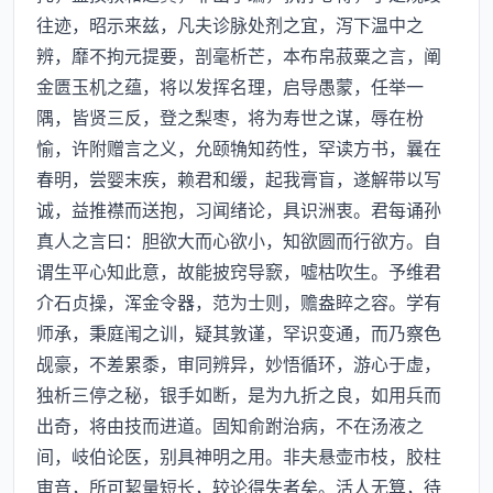
往迹，昭示来兹，凡夫诊脉处剂之宜，泻下温中之
辨，靡不拘元提要，剖毫析芒，本布帛菽粟之言，阐
金匮玉机之蕴，将以发挥名理，启导愚蒙，任举一
隅，皆贤三反，登之梨枣，将为寿世之谋，辱在枌
愉，许附赠言之义，允颐觕知药性，罕读方书，曩在
春明，尝婴末疾，赖君和缓，起我膏盲，遂解带以写
诚，益推襟而送抱，习闻绪论，具识洲衷。君每诵孙
真人之言曰：胆欲大而心欲小，知欲圆而行欲方。自
谓生平心知此意，故能披窍导窾，嘘枯吹生。予维君
介石贞操，浑金令器，范为士则，赡盎睟之容。学有
师承，秉庭闱之训，疑其敦谨，罕识变通，而乃察色
觇豪，不差累黍，审同辨异，妙悟循环，游心于虚，
独析三停之秘，银手如断，是为九折之良，如用兵而
出奇，将由技而进道。固知俞跗治病，不在汤液之
间，岐伯论医，别具神明之用。非夫悬壶市枝，胶柱
审音，所可絜量短长，较论得失者矣。活人无算，待