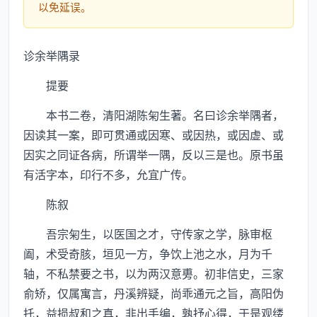
以免延误。
诊余举隅录
提要
本书二卷，清阳湖陈匊生著。名曰诊余举隅者，
因读其一案，即可贯通或因寒、或因热，或因虚、或
因实之同证各病，所谓举一隅，反以三是也。原书虽
有活字本，印行不多，允宜广传。
陈叙
吾宗匊生，以医国之才，守传家之学，脉审枢
阖，术受奇胲，垣见一方，争饮上池之水，月为千
轴，不私禁要之书，以为两汉意旉。初非信史，三家
俞矫，仅属寓言，丹溪辨疑，尚乖通元之旨，高阳伪
托，益损叔和之真，非出手编，孰抒心得，于是观缕