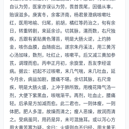
自认为劳，医家亦误认为劳，畏首畏尾，因循从事，
贻误滋多。庚寅冬，余客济南，杨君景澄病咳嗽吐
红，医用地褕、归尾，前胡，橘红等药治之，旬有余
日，转重转剧，来延余诊。切其脉，濡而数，右尺独
疾，舌跟有紧贴黄色薄苔，明是大肠火逆，上灼肺
金，咳伤血膜，血随痰出。遂宗朱丹溪法，用三黄泻
心汤加味，数剂，吐红止，咳嗽平。后又减三黄加参
芪，调理而愈。丙申正月初，余旋里，吾友李经谊
病。据云：初起不过咳嗽，末几气喘，未几吐血，延
今月余，病益加剧，腰痛不堪。余切其脉，右尺滑
疾，明是大肠火盛，上冲于肺所致。用槐花降气汤一
剂，大便下紫黑血，咳喘渐平。再剂，吐血止，腰痛
轻。后承是方加减而愈。此二君也，一则体瘦，一则
体肥。肥人多湿，故燥而清之；瘦人恶燥，故润而清
之。受病虽同，用药是异，未可混施耳。或以泻心方
用大黄苦寒为疑，余曰：火盛则血不归经，用大黄无