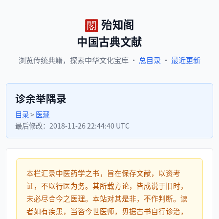
殆知阁
中国古典文献
浏览
传统典籍，
探索
中华文化宝库
·
总目录
·
最近更新
诊余举隅录
目录
>
医藏
最后修改：
2018-11-26 22:44:40 UTC
本栏汇录中医药学之书，旨在保存文献，以资考
证，不以行医为务。其所载方论，皆成说于旧时，
未必尽合今之医理。本站对其是非，不作判断。读
者如有疾患，当咨今世医师，毋据古书自行诊治，