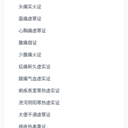
头痛实火证
面痛虚寒证
心胸痛虚寒证
腹痛宿证
少腹痛火证
疝痛新久虚实证
腿痛气血虚实证
痢疾表里寒热虚实证
泄泻阴阳寒热虚实证
大便不通虚寒证
痔疮热毒重证