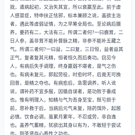
戕，遣病起初，又治失其宜，所以衰羸至此。前于虚
人感冒症，特申扶正怯邪，标本兼顾之说，盖欲主治
者，遇此等虚弱证情，为之早筹全局也。至论病后摄
养，要药有二，大法有三。所谓二者何?一曰鹿茸，二
日人参，盖非茸不能补督脉之精，非参不能补五藏之
气。所谓三者何?一曰益，二曰复，三日恒，益者益其
正气，复者复其元精，恒者恒久而后奏功。窃见今
人，有病后失手调理，终身羸弱不堪者，是气之伤
也。有病未复元，即起劳役，时愈时坏，后竟无可挽
回昔，是精之夺也。有病愈后，急需调养，听人讹
说，谓补药不宜多服，因循自误者，是功败于垂成
也。惟有明理入，知精与气为吾身至宝，既亏损于
前，思补救于后，当病后元气未复，除药饵外，起居
必慎，饮食必调，虽累月累年，不忍或劳，非自逸
也。盖养气蓄精，犹欲出其身以有为，不敢轻于尝试
也。则圣贤存心养性之功也。