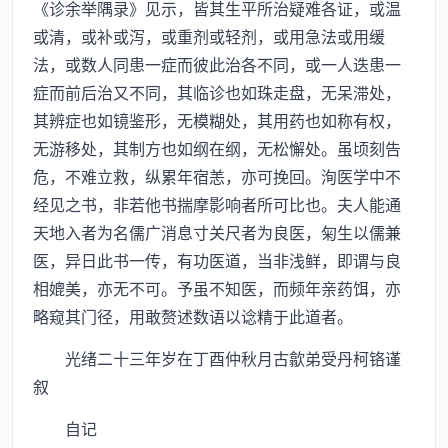
《诊余举隅录》见示，皆其生平所治疑难各证，或温
或清，或补或泻，或重剂或轻剂，或用急法或用缓
法，或数人同患一症而彼此治各不同，或一人迭患一
症而前后治又不同，其临诊也如珠走盘，无呆滞处，
其辨症也如镜鉴形，无模糊处，其用药也如称有权，
无游移处，其制方也如纲在纲，无松懈处。虽顷刻告
危，不难立救，纵累年宿恙，亦可挽回。洵医学中不
经见之书，非若他书揣摩影响者所可比也。夫人能通
天地入者为名儒广消息寸关尺者为良医，匊生以儒兼
医，异日此书一传，有功医道，当非浅鲜，即谓与良
相媲美，亦无不可。予虽不知医，而频年亲药饵，亦
略窥其门径，用敢赘述数语以谂精于此道者。
光绪二十三年岁在丁酉仲秋月古歙弟受丹柯铬谨
叙
自记