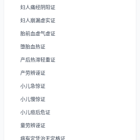
妇人痛经阴阳证
妇人崩漏虚实证
胎前血虚气虚证
堕胎血热证
产后热滞轻重证
产劳辨诬证
小儿急惊证
小儿慢惊证
小儿痘后危证
童劳辨诬证
病有定凭治无定格证