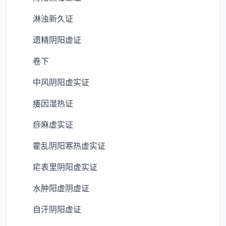
淋浊新久证
遗精阴阳虚证
卷下
中风阴阳虚实证
痿因湿热证
痧麻虚实证
霍乱阴阳寒热虚实证
疟表里阴阳虚实证
水肿阳虚阴虚证
自汗阴阳虚证