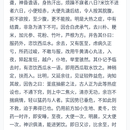
聋，神昏谵语，身热汗出，烦躁不寐者八日?米饮不进
者六日，小便短赤，大便先溏后结，令人按其脘腹，
拒不欲按，至少腹，更不能按。明是大热之症，中有
结粪，非急为清下不可。因合白虎承气，去川朴、粳
米，加元参、花粉、竹叶，芦根为方。井告其仆曰：
服药外，恣饮西瓜水。余去，又有医至，虑病久正
亏，所药过峻，不敢与服，改用牛黄清心丸法，入
夜，猝起发狂，越户，仆地，举室骇然。其仆记予临
去时，有恣饮西瓜水一语，即用西瓜取水饮之。神稍
定，扶而入。比明，又延余往，见证较昨益危，询知
其故，因告之曰：釜底抽薪之法，古人正为此等热症
设也，不通下窍，则上中二焦火，清亦无功，余岂不
揣病情，轻以猛药与人者。实因势已垂危，不如此则
不救，迫于弗得已也。仍用前方加小生地、麦冬，饮
药一时许，即安睡，至夜，大便一次，明晨，又大便
一次，神识俱清，能进粥饮。即日又诊，比余至，时