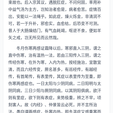
束故也。后入宗其议，遇脱肛症，不问何固，率用补
中益气汤为主方，岂知治者愈是，病者愈苦。症情百
出，安能以一法绳乎。如此症，燥火烁金，非清润不
可，若一于升补，邪愈实，血愈枯，后恐变不可测。
昔人于大肠燥结门，有气血耗竭，呕逆不食，便如羊
矢之戒，岂无所见而云然哉。
冬月伤寒两感证霜降以后，寒邪直入三阴，谓之
直中伤寒，治有温热一法，若由三阳传入三阴，谓之
传经伤寒，在外为寒，入内为热，按经施治，宜散宜
清，而且六经传变，厥名甚多，有巡经传，有越经
传，有首尾传，有表里传，其症以表里传为至重，即
伤寒两感症也。一日太阳与少阴同病，二日阳明与太
阴同病，三日少阳与厥阴同病，以其阴阳俱病，欲汗
则有里症，欲下则有表症，来势极重，辨之不早，顷
刻害人。故《内经》、仲景皆云必死，并不言所治
法。愚窃谓两感症，外寒内热，即冬温症又感重寒而