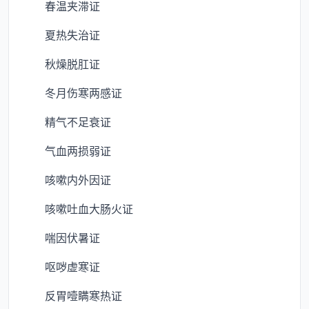
春温夹滞证
夏热失治证
秋燥脱肛证
冬月伤寒两感证
精气不足衰证
气血两损弱证
咳嗽内外因证
咳嗽吐血大肠火证
喘因伏暑证
呕哕虚寒证
反胃噎瞒寒热证