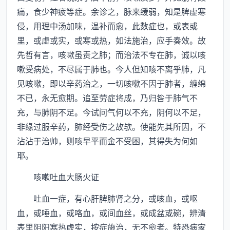
痛，食少神疲等症。余诊之，脉来缓弱，知是脾虚寒
侵，用理中汤加味，温补而愈，此数症也，或表或
里，或虚或实，或寒或热，如法施治，应手奏效。故
先哲有言，咳嗽虽责之肺；而治法不专在肺，诚以咳
嗽受病处，不尽属于肺也。今人但知咳不离乎肺，凡
见咳嗽，即以辛药治之，一切咳嗽不因于肺者，缠绵
不已，永无愈期。追至劳症将成，乃归咎于肺气不
充，与肺阴不足。今试问气何以不充，阴何以不足，
非缘过服辛药，肺经受伤之故欤。使能先其所因，不
沾沾于治帅，则咳早平而金不受困，其得失为何如
耶。
咳嗽吐血大肠火证
吐血一症，有心肝脾肺肾之分，或咳血，或呕
血，或唾血，或咯血，或间血丝，或成盆或碗，辨清
表里阴阳寒热虚实，按症施治，无不愈者。特恐病家