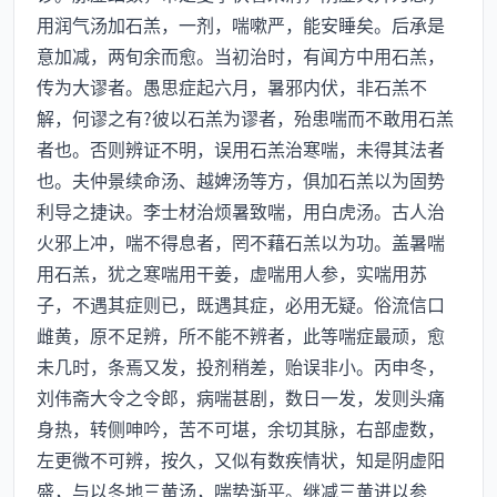
用润气汤加石羔，一剂，喘嗽严，能安睡矣。后承是
意加减，两旬余而愈。当初治时，有闻方中用石羔，
传为大谬者。愚思症起六月，暑邪内伏，非石羔不
解，何谬之有?彼以石羔为谬者，殆患喘而不敢用石羔
者也。否则辨证不明，误用石羔治寒喘，未得其法者
也。夫仲景续命汤、越婢汤等方，俱加石羔以为固势
利导之捷诀。李士材治烦暑致喘，用白虎汤。古人治
火邪上冲，喘不得息者，罔不藉石羔以为功。盖暑喘
用石羔，犹之寒喘用干姜，虚喘用人参，实喘用苏
子，不遇其症则已，既遇其症，必用无疑。俗流信口
雌黄，原不足辨，所不能不辨者，此等喘症最顽，愈
未几时，条焉又发，投剂稍差，贻误非小。丙申冬，
刘伟斋大令之令郎，病喘甚剧，数日一发，发则头痛
身热，转侧呻吟，苦不可堪，余切其脉，右部虚数，
左更微不可辨，按久，又似有数疾情状，知是阴虚阳
盛，与以冬地三黄汤，喘势渐平。继减三黄进以参