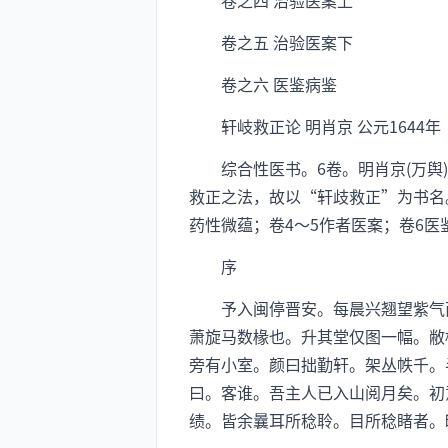
卷之四 治验医案上
卷之五 治验医案下
卷之六 医鉴病鉴
轩岐救正论 明肖京 公元1644年
综合性医书。6卷。明肖京(万舆)
救正之法，故以“轩歧救正”为书名
药性微蕴；卷4～5作者医案；卷6
序
予入闽停晋安。每晨兴翘望紫气西
萧旋马数椽也。升其堂仅图一幅。敝
旁有小室。颜曰拙勤轩。架丛帙千。
曰。客谁。吾主人已入山阅月矣。初
绩。皆余曩耳所稔聆。目所稔睹者。