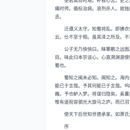
使君蒿目时艰。补救心苦。吏之墨
痛时师。循标治病。浪剂杀人。故独
丞。
迁遵义太守。知蜀将乱。即拂衣归
云。仕不至于相。虽其泽之所及。不
公子无乃怏怏曰。昧搴鹏之远图。
目。味此归本宗谈心。心直溯渊源使
蜀也。
蜀知之闽未必知。闽知之。海内未
能已于言哉。予其何能已于言哉。呜
癃。予也鲈入梦。将谋归隐矣。奚囊
惟有遥祝容驷光大旋马之庐。而已羽
使天下后世知世德承家。如萧氏父
序