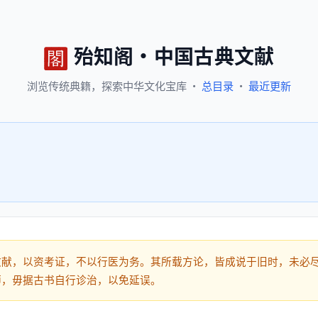
殆知阁
·
中国古典文献
浏览
传统典籍，
探索
中华文化宝库
·
总目录
·
最近更新
文献，以资考证，不以行医为务。其所载方论，皆成说于旧时，未必
师，毋据古书自行诊治，以免延误。