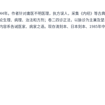
4年。作者针对庸医不明医理，执方误人，采集《内经》等古典
论生理、病理、治法和方剂；卷二四诊正法，以脉诊为主兼及望
内容系告诫医家、病家之语。现存清刻本、日本刻本、1985年