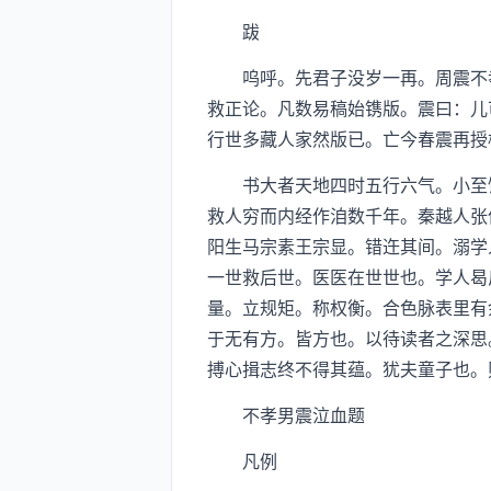
跋
呜呼。先君子没岁一再。周震不孝
救正论。凡数易稿始镌版。震曰：儿
行世多藏人家然版已。亡今春震再授
书大者天地四时五行六气。小至饮
救人穷而内经作洎数千年。秦越人张
阳生马宗素王宗显。错迕其间。溺学
一世救后世。医医在世世也。学人曷
量。立规矩。称权衡。合色脉表里有
于无有方。皆方也。以待读者之深思
搏心揖志终不得其蕴。犹夫童子也。
不孝男震泣血题
凡例