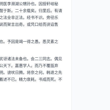
明医李濒湖公甥孙也。因授轩岐秘
酣于斯。二十余载矣。归里后。有请
之法全非正法。经书不识。旁径乐
说而架言出奇。或凭口给而谀谄售
也。予因是竭一得之愚。悉灵素之
犹讶诸法未备也。会二三同志。偶见
公天下。嘉惠学人。而乃不覆瓿弃
明。谤吠日腾。将奈之何。韩退之先
着述不已。精力衰耗。书成而死。不