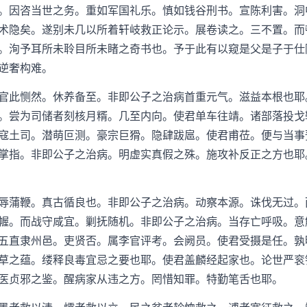
因咨当世之务。重如军国礼乐。慎如钱谷刑书。宣陈利害。洞
术隐矣。遂别未几以所着轩岐救正论示。展卷读之。三不置。而
。洵予耳所未聆目所未睹之奇书也。予于此有以窥是父是子于仕
逆奢构难。
此恻然。休养备至。非即公子之治病首重元气。滋益本根也耶
。尝为司储者刻核月糈。几至内向。使君单车往靖。诸部落投戈
寇土司。潜萌叵测。豪宗巨猾。隐肆跋扈。使君甫莅。便与当事
掌指。非即公子之治病。明虚实真假之殊。施攻补反正之方也耶
蒲鞭。真古循良也。非即公子之治病。动察本源。诛伐无过。
幄。而战守咸宜。剿抚随机。非即公子之治病。当存亡呼吸。意
五直隶州邑。吏贤否。属李官评考。会阙员。使君受摄是任。孰
草之蕴。缕释良毒宜忌之要也耶。使君盖麟经起家也。论世严衮
医贞邪之鉴。醒病家从违之方。罔惜知罪。特勤笔舌也耶。