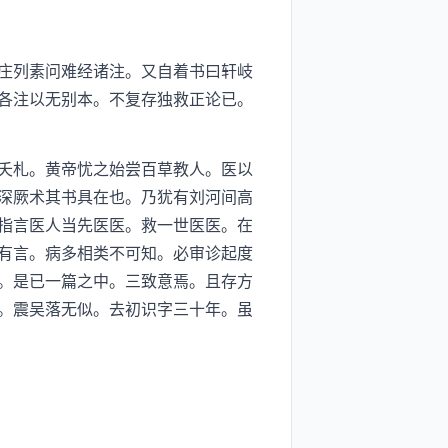
庄列素问难经诸注。又自着书曰轩岐
各注以无别本。不复存独救正论已。
夭札。黄帝忧之始尝百草教人。医以
深厥术其书具在也。乃犹有刘河间高
指言医人当先医医。救一世医医。在
有言。病多相类不可知。必审诊起度
。是已一篇之中。三致意焉。且存方
。震吴落无似。去初识字三十年。虽