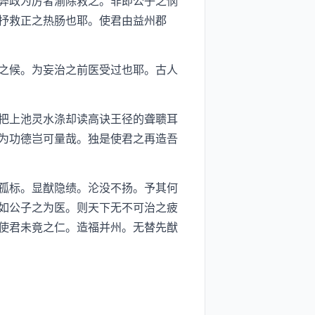
弊政为厉者湔除救之。非即公子之悯
抒救正之热肠也耶。使君由益州郡
之候。为妄治之前医受过也耶。古人
把上池灵水涤却读高诀王径的聋聩耳
为功德岂可量哉。独是使君之再造吾
孤标。显猷隐绩。沦没不扬。予其何
如公子之为医。则天下无不可治之疲
使君未竟之仁。造福并州。无替先猷