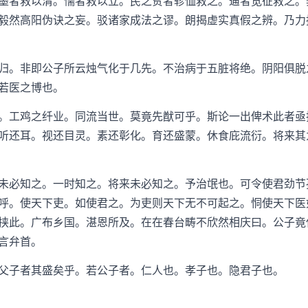
者救以清。懦者救以立。民之贫者轸恤救之。逋者宽征救之。
毅然高阳伪诀之妄。驳诸家成法之谬。朗揭虚实真假之辨。乃力
。非即公子所云烛气化于几先。不治病于五脏将绝。阴阳俱脱
若医之博也。
工鸡之纤业。同流当世。莫竟先猷可乎。斯论一出俾术此者亟
听还耳。视还目灵。素还彰化。育还盛蒙。休食庇流衍。将来其
必知之。一时知之。将来未必知之。予治氓也。可令使君劲节
呼。使天下吏。如使君之。为吏则天下无不可起之。恫使天下医
挟此。广布乡国。湛恩所及。在在春台畴不欣然相庆曰。公子竟
言弁首。
子者其盛矣乎。若公子者。仁人也。孝子也。隐君子也。