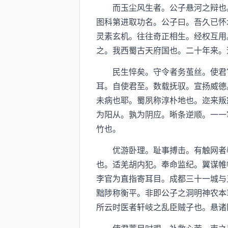
而玉尘风生者。公子悬河之辩也。
图科第进取功名。公子曰。吾久已怀
灵素玄机。往往奇正相生。经权互用
之。我西蜀古天府国也。二十年来。
民生悴矣。守令者务茧丝。使君官
耳。自使君至。数载抚驭。宣扬威德
未病也耶。蜀夙称淳朴地也。迩来叛
为阳从。孰为阴应。晰条逆顺。一一
竹也。
优游卧理。耻事搏击。有触网者辱
也。适羌胡内犯。奉命监纪。翼谋帷
李官为直指寄耳目。成都三十一城与
黜陟称衡平。非即公子之洞明神农本
所云时医者轩岐之乱臣贼子也。悬诸