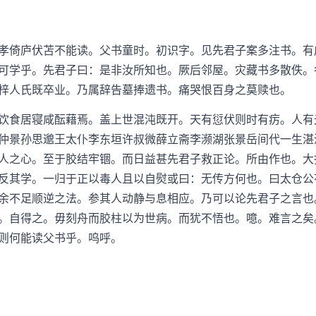
倚庐伏苫不能读。父书童时。初识字。见先君子案多注书。有
可学乎。先君子曰：是非汝所知也。厥后邻屋。灾藏书多散佚。
梓人氏既卒业。乃属辞告墓捧遗书。痛哭恨百身之莫赎也。
食居寝咸酝藉焉。盖上世混沌既开。天有愆伏则时有疠。人有
仲景孙思邈王太仆李东垣许叔微薛立斋李濒湖张景岳间代一生湛
人之心。至于胶结牢锢。而日益甚先君子救正论。所由作也。大
反其学。一归于正以毒人且以自熨或曰：无传方何也。曰太仓公
余不足顺逆之法。参其人动静与息相应。乃可以论先君子之言也
。自得之。毋刻舟而胶柱以为世病。而犹不悟也。噫。难言之矣
则何能读父书乎。呜呼。