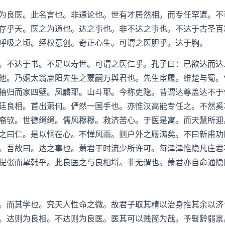
良医。此名言也。非通论也。世有才居然相。而专任罕遭。不
存乎天。医之为道也。达之事也。非不达之事也。不达于古圣百
呼吸之顷。经权意创。奇正心生。可谓之医胆乎。达于胸。
不达于书。不足以寿世。可谓之医仁乎。孔子曰：已欲达而达
他。乃姻太翁鹿阳先生之蒙嗣万舆君也。先生宦履。维楚与蜀。
袖归而家四壁。凤麟耶。山斗耶。今称吏隐。昔谓达尊盖达不于
廷良相。首出萧何。俨然一国手也。亦惟汉高能专任之。不然奚
裔欤。世德绳绳。儒风穆穆。救济苦心。于医是寓。而天慧所迎
之曰仁。是以恫在心。不惮风雨。则户外之屦满矣。不曰新甫功
。吾故曰。达之事也。萧君于时流少所许可。每津津惟隐凡庄君
提张而挈韩乎。此良医之与良相埒。非无谓也。萧君亦自命通隐
而其学也。究天人性命之微。故君子取其精以治身推其余以济
。达则为良相。不达则为良医。医其可以贱简为哉。予髫龄弱禀