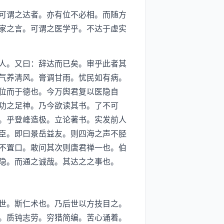
可谓之达者。亦有位不必相。而随方
家之言。可谓之医学乎。不达于虚实
人。又曰：辞达而已矣。审乎此者其
气养清风。膏调甘雨。忧民如有病。
位而于德也。今万舆君复以医隐自
功之足神。乃今欲读其书。了不可
。乎登峰造极。立论著书。实发前人
臣。即曰景岳益友。则四海之声不胫
不置口。敢问其次则唐君禅一也。伯
隐。而通之诚哉。其达之之事也。
世。斯仁术也。乃后世以方技目之。
。质钝志劳。穷猎简编。苦心诵着。