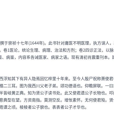
撰于崇祯十七年(1644年)。此书针对庸医不明医理，执方误人
。卷1医论，统论生理、病理、治法和方剂；卷2四诊正法，以脉
医鉴、病鉴，内容系告诫医家、病家之语。现有清初肖震重刊本。
浮知其下有异人隐焉因忆梓里十年来。至今人殷尸祝称萧使君
榻二三耳。图为我西川父老子弟。颂功德语也。仰瞻屏联。一曰
半皆岐黄正典。知为贤公子读书处。此又使君遗公子长物也。叩
意典型在望。方资南指。莫测空反。增怅素怀。无何使君殁。贤
晤谭之顷。棱棱者公子貌也。表表者公子才华也。