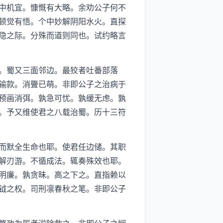
中机宜。慷慨有大略。余劝公子何不
顿觉有悟。个中妙解阴阳水火。直探
隐之际。分殊而道则同也。试约略言
。蜀又三面邻边。最狡者吐番部落
输款。消舋已萌。非即公子之治病于
预画消弭。孰急可忧。孰缓无虑。孰
。予又维使君之八载治蜀。历十三符
而默全生命也耶。使君任边储。其职
解刃游。不循成法。辄奏殊效也耶。
明廉。孰贪昧。高之下之。直指赖以
钺之权。司刑凛春秋之笔。非即公子