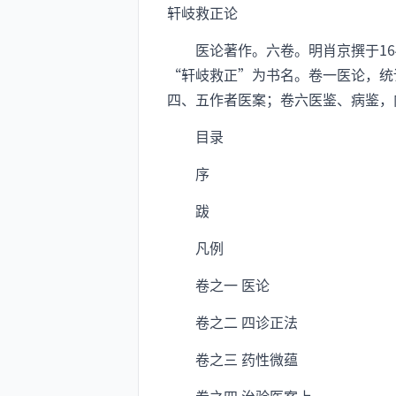
轩岐救正论
医论著作。六卷。明肖京撰于164
“轩岐救正”为书名。卷一医论，统
四、五作者医案；卷六医鉴、病鉴，
目录
序
跋
凡例
卷之一 医论
卷之二 四诊正法
卷之三 药性微蕴