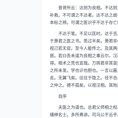
昔贤所云：达则为良相。不达则为
补救。不可谓之不达者。达不达之故
本标之辨。可谓之医识乎不达于存亡
不达于笔。不足以匡时。达于舌。
于萧君之医之书。思过半矣。萧君非
视己若无官。至今人能传之。及其两
居。若曰吾未遑为良相之事云尔。汉
得。相术之荒也宜哉。万舆君非其苗
之所未发。学也识也胆也。一言以蔽
走。无翼飞矣。往往于隐之。径不合
之仲之。德不孤矣。以视汉相。其殆
自序
夫医之为道也。总君父师相之权。
缙绅名士。多所弗讲。司马公不云乎