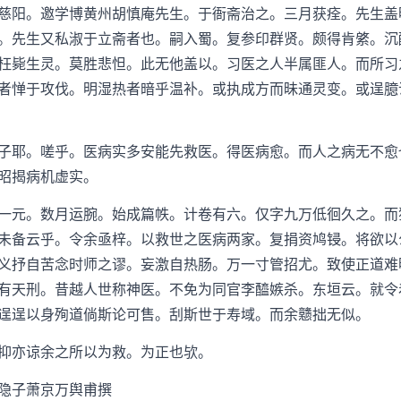
慈阳。邀学博黄州胡慎庵先生。于衙斋治之。三月获痊。先生盖
。先生又私淑于立斋者也。嗣入蜀。复参印群贤。颇得肯綮。沉
枉毙生灵。莫胜悲怛。此无他盖以。习医之人半属匪人。而所习
者惮于攻伐。明湿热者暗乎温补。或执成方而昧通灵变。或逞臆
耶。嗟乎。医病实多安能先救医。得医病愈。而人之病无不愈
昭揭病机虚实。
元。数月运腕。始成篇帙。计卷有六。仅字九万低徊久之。而
未备云乎。令余亟梓。以救世之医病两家。复捐资鸠锓。将欲以
义抒自苦念时师之谬。妄激自热肠。万一寸管招尤。致使正道难
有天刑。昔越人世称神医。不免为同官李醯嫉杀。东垣云。就令
逞逞以身殉道倘斯论可售。刮斯世于寿域。而余戆拙无似。
亦谅余之所以为救。为正也欤。
隐子萧京万舆甫撰