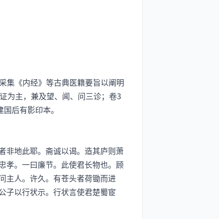
，采集《内经》等古典医籍要旨以阐明
证为主，兼及望、闻、问三诊；卷3
建国后有影印本。
者非地此耶。斋诚以谒。造其庐则萧
忠孝。一曰廉节。此使君长物也。顾
问主人。许久。有苍头者荷锄而进
公子以行状示。行状言使君楚蜀宦