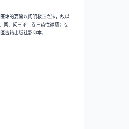
医籍的要旨以阐明救正之法，故以
、闻、问三诊；卷三药性微蕴；卷
中医古籍出版社影印本。