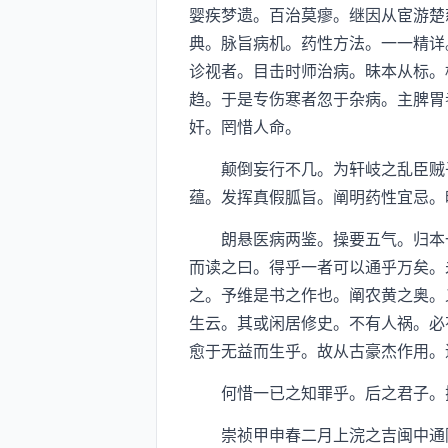
婴疾梦遗。百治莫瘳。继因从宦游楚
典。脉旨病机。药性方法。一一精详
诊视者。目击时师治病。昧本从标。
趋。于是专伤寒者忽于杂病。主脾胃
奸。罔惜人命。
颠倒妄行不几。为轩岐之乱臣贼子
蕴。发挥真假胍旨。阐明药性宜忌。
朗悬医病两鉴。操要五气。归本一
而读之曰。得乎一者可以通乎万矣。
之。予维是书之作也。阐农黄之奥。
生云。其或闲居修史。不有人祸。必
愈于无益而生乎。故从古豪杰作用。
何惜一已之知罪乎。后之君子。抑
崇祯甲申春二月上浣之吉闽中通