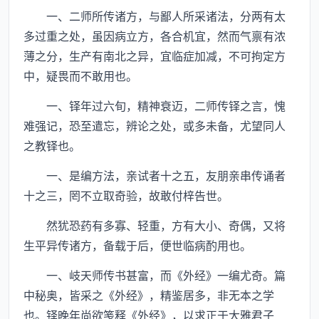
一、二师所传诸方，与鄙人所采诸法，分两有太
多过重之处，虽因病立方，各合机宜，然而气禀有浓
薄之分，生产有南北之异，宜临症加减，不可拘定方
中，疑畏而不敢用也。
一、铎年过六旬，精神衰迈，二师传铎之言，愧
难强记，恐至遣忘，辨论之处，或多未备，尤望同人
之教铎也。
一、是编方法，亲试者十之五，友朋亲串传诵者
十之三，罔不立取奇验，故敢付梓告世。
然犹恐药有多寡、轻重，方有大小、奇偶，又将
生平异传诸方，备载于后，便世临病酌用也。
一、岐天师传书甚富，而《外经》一编尤奇。篇
中秘奥，皆采之《外经》，精鉴居多，非无本之学
也。铎晚年尚欲笺释《外经》，以求正于大雅君子