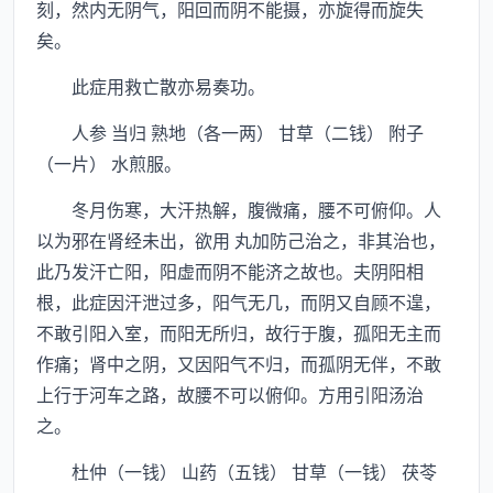
刻，然内无阴气，阳回而阴不能摄，亦旋得而旋失
矣。
此症用救亡散亦易奏功。
人参 当归 熟地（各一两） 甘草（二钱） 附子
（一片） 水煎服。
冬月伤寒，大汗热解，腹微痛，腰不可俯仰。人
以为邪在肾经未出，欲用 丸加防己治之，非其治也，
此乃发汗亡阳，阳虚而阴不能济之故也。夫阴阳相
根，此症因汗泄过多，阳气无几，而阴又自顾不遑，
不敢引阳入室，而阳无所归，故行于腹，孤阳无主而
作痛；肾中之阴，又因阳气不归，而孤阴无伴，不敢
上行于河车之路，故腰不可以俯仰。方用引阳汤治
之。
杜仲（一钱） 山药（五钱） 甘草（一钱） 茯苓