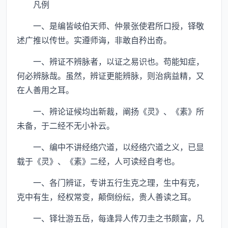
凡例
一、是编皆岐伯天师、仲景张使君所口授，铎敬
述广推以传世。实遵师诲，非敢自矜出奇。
一、辨证不辨脉者，以证之易识也。苟能知症，
何必辨脉哉。虽然，辨证更能辨脉，则治病益精，又
在人善用之耳。
一、辨论证候均出新裁，阐扬《灵》、《素》所
未备，于二经不无小补云。
一、编中不讲经络穴道，以经络穴道之义，已显
载于《灵》、《素》二经，人可读经自考也。
一、各门辨证，专讲五行生克之理，生中有克，
克中有生，经权常变，颠倒纷纭，贵人善读之耳。
一、铎壮游五岳，每逢异人传刀圭之书颇富，凡