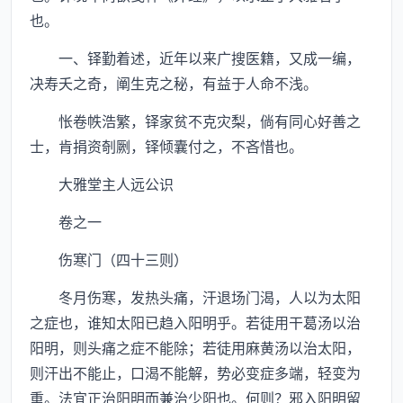
也。
一、铎勤着述，近年以来广搜医籍，又成一编，
决寿夭之奇，阐生克之秘，有益于人命不浅。
怅卷帙浩繁，铎家贫不克灾梨，倘有同心好善之
士，肯捐资剞劂，铎倾囊付之，不吝惜也。
大雅堂主人远公识
卷之一
伤寒门（四十三则）
冬月伤寒，发热头痛，汗退场门渴，人以为太阳
之症也，谁知太阳已趋入阳明乎。若徒用干葛汤以治
阳明，则头痛之症不能除；若徒用麻黄汤以治太阳，
则汗出不能止，口渴不能解，势必变症多端，轻变为
重。法宜正治阳明而兼治少阳也。何则？邪入阳明留