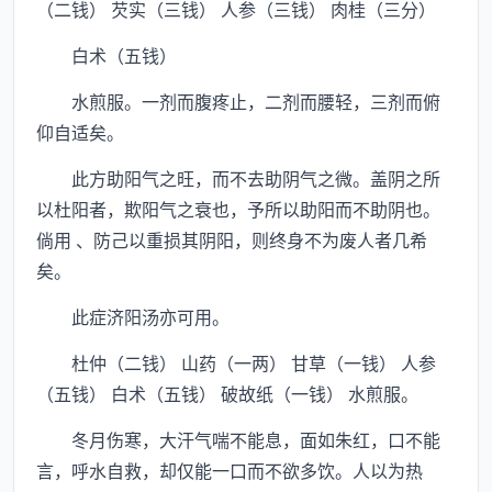
（二钱） 芡实（三钱） 人参（三钱） 肉桂（三分）
白术（五钱）
水煎服。一剂而腹疼止，二剂而腰轻，三剂而俯
仰自适矣。
此方助阳气之旺，而不去助阴气之微。盖阴之所
以杜阳者，欺阳气之衰也，予所以助阳而不助阴也。
倘用 、防己以重损其阴阳，则终身不为废人者几希
矣。
此症济阳汤亦可用。
杜仲（二钱） 山药（一两） 甘草（一钱） 人参
（五钱） 白术（五钱） 破故纸（一钱） 水煎服。
冬月伤寒，大汗气喘不能息，面如朱红，口不能
言，呼水自救，却仅能一口而不欲多饮。人以为热