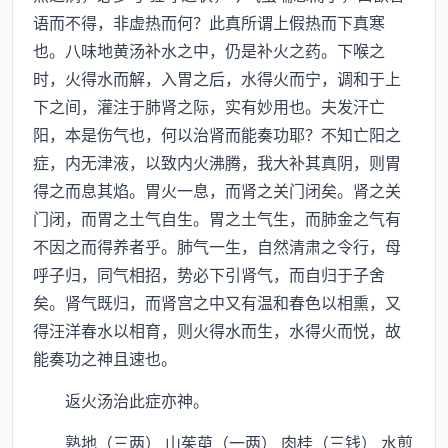
语而不得，非虚热而何？此真所谓上假热而下真寒
也。八味地黄汤补水之中，仍是补火之药。下喉之
时，火得水而解，入胃之后，水得火而宁，调和于上
下之间，灌注于肺肾之际，实有妙用也。夫发汗亡
阳，本是伤气也，何以治肾而能奏功耶？不知亡阳之
症，内无津液，以致内火沸腾，我大补其真阴，则胃
得之而息其焰。胃火一息，而肾之关门闭矣。肾之关
门闭，而胃之土气自生。胃之土气生，而肺金之气有
不因之而得养者乎。肺气一生，自然清肃之令行，母
呼子归，同气相招，势必下引肾气，而自归于子舍
矣。肾气既归，而肾宫之中又有温和春色以相熏，又
得汪洋春水以相育，则火得水而生，水得火而悦，故
能奏功之神且速也。
返火汤治此症亦神。
熟地（三两） 山茱萸（一两） 肉桂（三钱） 水煎