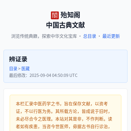
殆知阁
中国古典文献
浏览
传统典籍，
探索
中华文化宝库
·
总目录
·
最近更新
辨证录
目录
>
医藏
最后修改：
2025-09-04 04:50:09 UTC
本栏汇录中医药学之书，旨在保存文献，以资考
证，不以行医为务。其所载方论，皆成说于旧时，
未必尽合今之医理。本站对其是非，不作判断。读
者如有疾患，当咨今世医师，毋据古书自行诊治，