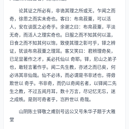
论其证之所必有，非诡其理之所或无，乍闻之而
奇，徐思之而实未奇也。客曰：布帛菽粟，可以活
人，安在谈医之必奇乎。余谢之曰：布帛菽粟，平淡
无奇，而活人之理实奇也。日服之而不知其何以温，
日食之而不知其何以饱，致使其理之彰可乎，铎之辨
证，犹谈布帛菽粟之理耳。客又笑曰：君辨理奇矣，
已足显著作之才，奚必托仙以 奇耶。铎，尼山之弟子
也，敢轻言著作乎。闻二先生教，亦述之而已矣，何
必讳其非仙哉。仙不必讳，而必谓是书非述也，得毋
欺世以 奇乎。书非奇，而仍以奇闻名者，以铎闻二先
生之教，不过五阅月耳，数十万言，尽记忆无忘，迷
之成帙。是则可奇者乎，岂矜世以 奇哉。
山阴陈士铎敬之甫别号远公又号朱华子题于大雅
堂