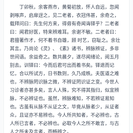
丁卯秋，余客燕市，黄菊初放，怀人自远，忽闻
剥啄声，启扉迓之，见二老者，衣冠伟甚，余奇之，
载拜问曰：先生何方来，得毋有奇闻诲铎乎？二老者
曰：闻君好医，特来辨难耳。余谢不敏。二老者曰：
君擅著作才，何不着书自雄，顾 时艺，窃耻之。余壮
其言。乃尚论《灵》、《素》诸书，辨脉辨证，多非
世间语。余益奇之。数共晨夕，遂尽闻绪论，阅五月
别去。训铎曰：今而后君可出而着书矣。铎退而记
忆，合以所试方，日书数则，久乃成帙。夫医道之难
也，不辨脉罔识脉之微，不辨证罔识证之变。今世人
习诊者亦甚多矣，言人人殊，究不得其指归，似宜辨
脉，不必辨证也。虽然，辨脉难知，不若辨证易知
也。古虽有从脉不从证之文，毕竟从脉者少，从证者
众，且证亦不易辨也。今人所共知者，不必辨也，古
人所已言者，不必辨也。必取今人之所不敢言，与古
人之所未及言者，而畅辨之。