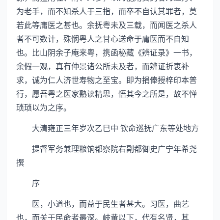
为老手，而不知杀人于三指，而卒不自认其罪者，莫
若此等庸医之甚也。余抚粤未及三载，而闻医之杀人
者不可数计，殊悯粤人之甘心送命于庸医而不自知
也。比山阴余子庵来粤，携函秘藏《辨证录》一书，
余假一观，真有仲景诸公所未及者，而辨证折衷补
求，诚为仁人济世寿物之至宝。即为捐俸授梓印本普
行，愿吾粤之医家熟读精思，悟其今之所是，故不惮
琐琐以为之序。
大清雍正三年岁次乙巳中 钦命巡抚广东等处地方
提督军务兼理粮饷都察院右副都御史广宁年希尧
撰
序
医，小道也，而益于民生者甚大。习医，曲艺
也，而关于民命者最深。岐黄以下，代有名贤，其