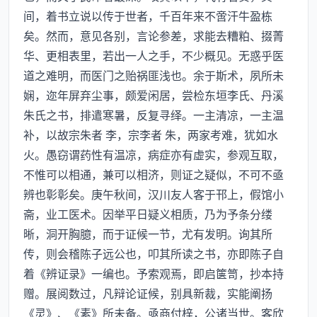
间，着书立说以传于世者，千百年来不啻汗牛盈栋
矣。然而，意见各别，言论参差，求能去糟粕、掇菁
华、更相表里，若出一人之手，不少概见。无惑乎医
道之难明，而医门之贻祸匪浅也。余于斯术，夙所未
娴，迩年屏弃尘事，颇爱闲居，尝检东垣李氏、丹溪
朱氏之书，排遣寒暑，反复寻绎。一主清凉，一主温
补，以故宗朱者 李，宗李者 朱，两家考难，犹如水
火。愚窃谓药性有温凉，病症亦有虚实，参观互取，
不惟可以相通，兼可以相济，则证之疑似，不可不亟
辨也彰彰矣。庚午秋间，汉川友人客于邗上，假馆小
斋，业工医术。因举平日疑义相质，乃为予条分缕
晰，洞开胸臆，而于证候一节，尤有发明。询其所
传，则会稽陈子远公也，叩其所读之书，亦即陈子自
着《辨证录》一编也。予索观焉，即启箧笥，抄本持
赠。展阅数过，凡辩论证候，别具新裁，实能阐扬
《灵》、《素》所未备。亟商付梓，公诸当世。客欣