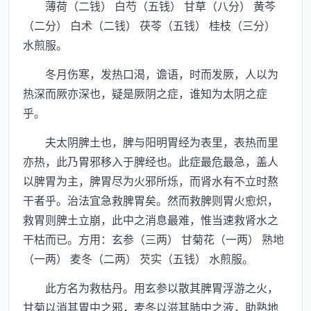
薄荷（二钱） 白芍（五钱） 甘草（八分） 黄芩
（二分） 白术（二钱） 茯苓（五钱） 桂枝（三分）
水煎服。
冬月伤寒，发热口渴，谵语，时而发厥，人以为
热深而厥亦深也，疑是厥阴之症，谁知为太阴之症
乎。
夫太阴脾土也，脾与阳明胃经为表里，表热而里
亦热，此乃胃邪移入于脾经也。此症最危最急，盖人
以脾胃为主，脾胃尽为火邪所烁，而肾水有不立时熬
干者乎。治法宜急救脾胃矣。然而救脾则胃火愈炽，
救胃则脾土立崩，此中之消息最难，惟当速救肾水之
干枯而已。方用：玄参（三两） 甘菊花（一两） 熟地
（一两） 麦冬（二两） 芡实（五钱） 水煎服。
此方名为救枯丹。用玄参以散其脾胃浮游之火，
甘菊以消其胃中之邪，麦冬以滋其肺中之液，助熟地