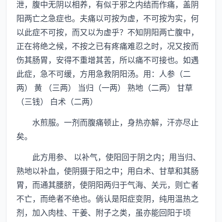
泄，腹中无阴以相养，有似于邪之内结而作痛，盖阴
阳两亡之急症也。夫痛以可按为虚，不可按为实，何
以此症不可按，而又以为虚乎？不知阴阳两亡腹中，
正在将绝之候，不按之已有疼痛难忍之时，况又按而
伤其肠胃，安得不重增其苦，所以痛不可接也。如遇
此症，急不可缓，方用急救阴阳汤。用：人参（二
两） 黄 （三两） 当归（一两） 熟地（二两） 甘草
（三钱） 白术（二两）
水煎服。一剂而腹痛顿止，身热亦解，汗亦尽止
矣。
此方用参、 以补气，使阳回于阴之内；用当归、
熟地以补血，使阴摄于阳之中；用白术、甘草和其肠
胃，而通其腰脐，使阴阳两归于气海、关元，则亡者
不亡，而绝者不绝也。倘认是阳症变阴，纯用温热之
剂，加入肉桂、干姜、附子之类，虽亦能回阳于顷