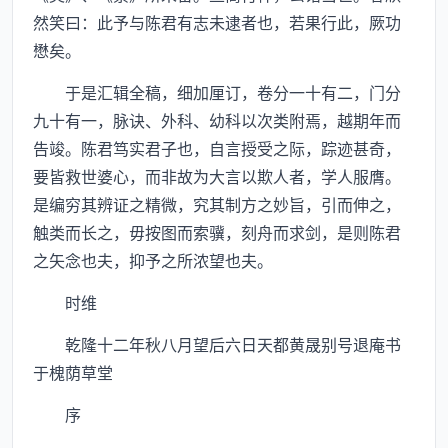
然笑曰：此予与陈君有志未逮者也，若果行此，厥功
懋矣。
于是汇辑全稿，细加厘订，卷分一十有二，门分
九十有一，脉诀、外科、幼科以次类附焉，越期年而
告竣。陈君笃实君子也，自言授受之际，踪迹甚奇，
要皆救世婆心，而非故为大言以欺人者，学人服膺。
是编穷其辨证之精微，究其制方之妙旨，引而伸之，
触类而长之，毋按图而索骥，刻舟而求剑，是则陈君
之矢念也夫，抑予之所浓望也夫。
时维
乾隆十二年秋八月望后六日天都黄晟别号退庵书
于槐荫草堂
序