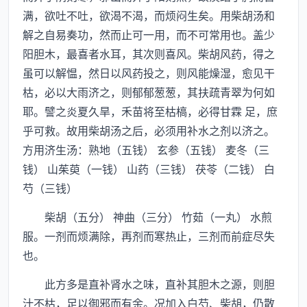
满，欲吐不吐，欲渴不渴，而烦闷生矣。用柴胡汤和
解之自易奏功，然而止可一用，而不可常用也。盖少
阳胆木，最喜者水耳，其次则喜风。柴胡风药，得之
虽可以解愠，然日以风药投之，则风能燥湿，愈见干
枯，必以大雨济之，则郁郁葱葱，其扶疏青翠为何如
耶。譬之炎夏久旱，禾苗将至枯槁，必得甘霖 足，庶
乎可救。故用柴胡汤之后，必须用补水之剂以济之。
方用济生汤：熟地（五钱） 玄参（五钱） 麦冬（三
钱） 山茱萸（一钱） 山药（三钱） 茯苓（二钱） 白
芍（三钱）
柴胡（五分） 神曲（三分） 竹茹（一丸） 水煎
服。一剂而烦满除，再剂而寒热止，三剂而前症尽失
也。
此方多是直补肾水之味，直补其胆木之源，则胆
汁不枯，足以御邪而有余。况加入白芍、柴胡，仍散