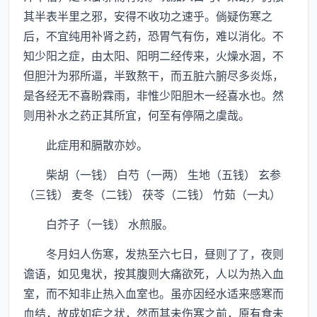
其半表半里之邪，安得不收功之速乎。倘疑伤寒之
后，不宜纯用补肾之药，恐胃气有伤，难以消化。不
知少阳之症，由太阳、阳明二经传来，火燥水涸，不
但胆汁为邪所逼，半致熬干，而五脏六腑尽多炎烁，
是各经无不喜盼霖雨，非惟少阳胆木一经喜水也。然
则用补水之药正其所宜，何至有停隔之虞哉。
此症用和膈散亦妙。
柴胡（一钱） 白芍（一两） 生地（五钱） 玄参
（三钱） 麦冬（二钱） 茯苓（二钱） 竹茹（一丸）
白芥子（一钱） 水煎服。
冬月妇人伤寒，发热至六七日，昼则了了，夜则
谵语，如见鬼状，按其腹则大痛欲死，人以为热入血
室，而不知非止热入血室也。虽亦因经水适来感寒而
血结，故成如疟之状，然而其未伤寒之前，原有食未