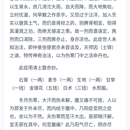
以生肾水，庶几滂沱大雨，自天而降，而大地焦枯，
立时优渥，何旱魃之作祟乎。又恐过于汪洋，加入芡
实以健其土气，而仍是肾经之药，则脾肾相宜，但得
其灌溉之功，而绝无侵凌之患。故一剂而谵语定，再
剂而口渴除，三剂而厥亦止，身亦凉也。此症世人未
知治法，即仲景张使君亦未尝谈及，天师因（士铎）
之请，特传神奇治法，以为伤寒门中之活命丹也。
此症用清土散亦妙。
石膏（一两） 麦冬（一两） 生地（一两） 甘草
（一钱） 金银花（五钱） 白术（三钱） 水煎服。
冬月伤寒，大汗而热未解，腹又痛不可按，人以
为邪发于外未尽，而内结于腹中，乃阳症变阴之症
也，余以为不然。夫伤寒而至汗大出，是邪随汗解，
宜无邪在其中，何至腹痛？此乃阳气尽亡，阴亦尽