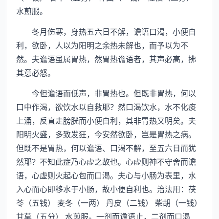
水煎服。
冬月伤寒，身热五六日不解，谵语口渴，小便自
利，欲卧，人以为阳明之余热未解也，而予以为不
然。夫谵语虽属胃热，然胃热谵语者，其声必高，拂
其意必怒。
今但谵语而低声，非胃热也。但既非胃热，何以
口中作渴，欲饮水以自救耶？然口渴饮水，水不化痰
上涌，反直走膀胱而小便自利，其非胃热又明矣。夫
阳明火盛，多致发狂，今安然欲卧，岂是胃热之病。
但既不是胃热，何以谵语、口渴不解，至五六日而犹
然耶？不知此症乃心虚之故也。心虚则神不守舍而谵
语，心虚则火起心包而口渴。夫心与小肠为表里，水
入心而心即移水于小肠，故小便自利也。治法用：茯
苓（五钱） 麦冬（一两） 丹皮（二钱） 柴胡（一钱）
甘草（五分） 水煎服。一剂而谵语止，二剂而口渴