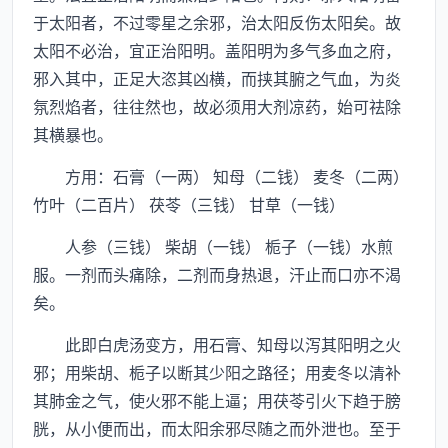
于太阳者，不过零星之余邪，治太阳反伤太阳矣。故
太阳不必治，宜正治阳明。盖阳明为多气多血之府，
邪入其中，正足大恣其凶横，而挟其腑之气血，为炎
氛烈焰者，往往然也，故必须用大剂凉药，始可祛除
其横暴也。
方用：石膏（一两） 知母（二钱） 麦冬（二两）
竹叶（二百片） 茯苓（三钱） 甘草（一钱）
人参（三钱） 柴胡（一钱） 栀子（一钱）水煎
服。一剂而头痛除，二剂而身热退，汗止而口亦不渴
矣。
此即白虎汤变方，用石膏、知母以泻其阳明之火
邪；用柴胡、栀子以断其少阳之路径；用麦冬以清补
其肺金之气，使火邪不能上逼；用茯苓引火下趋于膀
胱，从小便而出，而太阳余邪尽随之而外泄也。至于