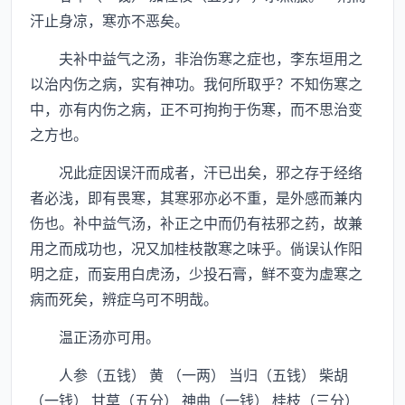
汗止身凉，寒亦不恶矣。
夫补中益气之汤，非治伤寒之症也，李东垣用之
以治内伤之病，实有神功。我何所取乎？不知伤寒之
中，亦有内伤之病，正不可拘拘于伤寒，而不思治变
之方也。
况此症因误汗而成者，汗已出矣，邪之存于经络
者必浅，即有畏寒，其寒邪亦必不重，是外感而兼内
伤也。补中益气汤，补正之中而仍有祛邪之药，故兼
用之而成功也，况又加桂枝散寒之味乎。倘误认作阳
明之症，而妄用白虎汤，少投石膏，鲜不变为虚寒之
病而死矣，辨症乌可不明哉。
温正汤亦可用。
人参（五钱） 黄 （一两） 当归（五钱） 柴胡
（一钱） 甘草（五分） 神曲（一钱） 桂枝（三分）