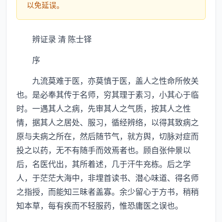
以免延误。
辨证录 清 陈士铎
序
九流莫难于医，亦莫慎于医，盖人之性命所攸关
也。是必奉其传于名师，穷其理于素习，小其心于临
时。一遇其人之病，先审其人之气质，按其人之性
情，据其人之居处、服习，循经辨络，以得其致病之
原与夫病之所在，然后随节气，就方舆，切脉对症而
投之以药，无不有随手而效焉者也。顾自张仲景以
后，名医代出，其所着述，几于汗牛充栋。后之学
人，于茫茫大海中，非埋首读书、潜心味道、得名师
之指授，而能知三昧者盖寡。余少留心于方书，稍稍
知本草，每有疾而不轻服药，惟恐庸医之误也。