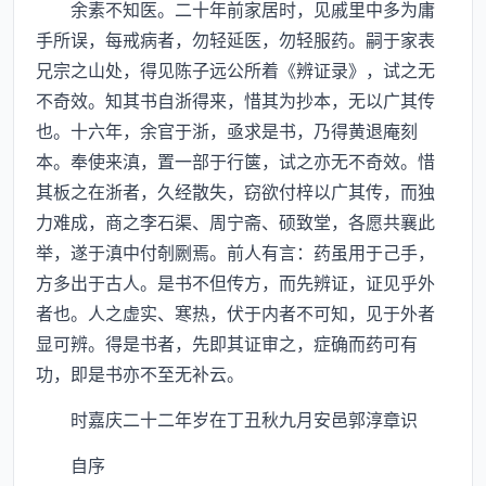
余素不知医。二十年前家居时，见戚里中多为庸
手所误，每戒病者，勿轻延医，勿轻服药。嗣于家表
兄宗之山处，得见陈子远公所着《辨证录》，试之无
不奇效。知其书自浙得来，惜其为抄本，无以广其传
也。十六年，余官于浙，亟求是书，乃得黄退庵刻
本。奉使来滇，置一部于行箧，试之亦无不奇效。惜
其板之在浙者，久经散失，窃欲付梓以广其传，而独
力难成，商之李石渠、周宁斋、硕致堂，各愿共襄此
举，遂于滇中付剞劂焉。前人有言：药虽用于己手，
方多出于古人。是书不但传方，而先辨证，证见乎外
者也。人之虚实、寒热，伏于内者不可知，见于外者
显可辨。得是书者，先即其证审之，症确而药可有
功，即是书亦不至无补云。
时嘉庆二十二年岁在丁丑秋九月安邑郭淳章识
自序