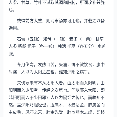
人参、甘草、竹叶不过取其调和脏腑，所谓攻补兼施
也。
或惧前方太重，则清肃汤亦可用也，并载之以备
选用。
石膏（五钱） 知母（一钱） 麦冬（一两） 甘草
人参 柴胡 栀子（各一钱） 独活 半夏（各五分） 水煎
服。
冬月伤寒，发热口苦，头痛，饥不欲饮食，腹中
时痛，人以为太阳之症也，谁知少阳之病乎。
夫伤寒未有不从太阳入者。由太阳而入阳明，由
阳明而入少阳者，传经之次第也。何以邪入太阳，即
越阳明而入于少阳耶？人以为隔经之传也，而孰知不
然。盖少阳乃胆经也，胆属木，木最恶金，肺属金而
主皮毛，风邪之来，肺金先受，肺欺胆木之虚，即移