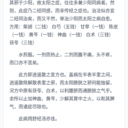
其邪于少阳，故太阳之症，往往多兼少阳同病者。然
则，此症乃二经同感，而非传经之症也。治法似亦宜
二经同治矣，而又不然，单治少阳而太阳之病自愈。
方用：柴胡（二钱） 白芍（五钱） 甘草（一钱） 陈皮
（一钱） 黄芩（一钱） 神曲（一钱） 白术（三钱）
茯苓（三钱）
水煎服。一剂而热止，二剂而腹不痛，头不疼，
而口亦不苦矣。
此方即逍遥散之变方也。盖病在半表半里之间，
逍遥散既解散表里之邪，而太阳膀胱之邪何能独留，
况方中原有茯苓、白术，以利腰脐而通膀胱之气乎。
余所以止加神曲、黄芩，少解其胃中之火，以和其脾
气，而诸症尽除也。
此病用舒经汤亦佳。