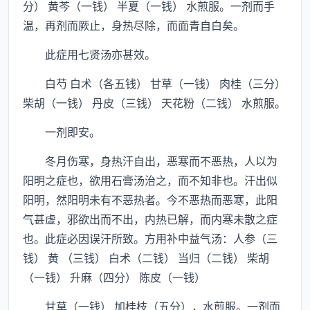
分） 黄芩（一钱） 半夏（一钱） 水煎服。一剂而手
温，再剂而厥止，身热尽除，而面青自白矣。
此症用七贤汤亦甚效。
白芍 白术（各五钱） 甘草（一钱） 肉桂（三分）
柴胡（一钱） 丹皮（三钱） 天花粉（二钱） 水煎服。
一剂即安。
冬月伤寒，身热汗自出，恶寒而不恶热，人以为
阳明之症也，欲用石膏汤治之，而不知非也。汗出似
阳明，然阳明未有不恶热者。今不恶热而恶寒，此阳
气甚虚，邪欲出而不出，内热已解，而内寒未散之症
也。此症必因误汗所致。方用补中益气汤：人参（三
钱） 黄 （三钱） 白术（二钱） 当归（二钱） 柴胡
（一钱） 升麻（四分） 陈皮（一钱）
甘草（一钱） 加桂枝（五分），水煎服。一剂而