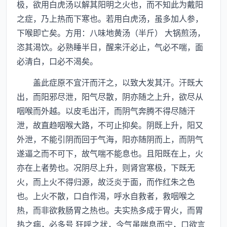
极，欲用白虎汤以解其阳明之火也，而不知此为戴阳
之症，乃上热而下寒也。若用白虎汤，虽多加人参，
下喉即亡矣。方用：八味地黄汤（半斤） 大锅煎汤，
恣其渴饮。必熟睡半日，醒来汗必止，气必不喘，面
必清白，口必不渴矣。
盖此症原不宜汗而汗之，以致大发其汗。汗既大
出，而阳邪尽泄，阳气尽散，阴亦随之上升，欲尽从
咽喉而外越。以皮毛出汗，而阴气奔腾不得尽随汗
泄，故直趋咽喉大路，不可止抑矣。阴既上升，阳又
外泄，不能引阴而回于气海，阳亦随阴而上，而阴气
遂逼之而不可下，故气喘不能息也。且阳既在上，火
亦在上者势也。况阴尽上升，则肾宫寒极，下既无
火，而上火不得归源，故泛炎于面，而作红朱之色
也。上火不散，口自作渴，呼水自救者，救咽喉之
热，而非欲救肠胃之热也。夫实热多成于胃火，而胃
热之病，必多号 狂呼之状，今气虽喘息而宁，口欲言