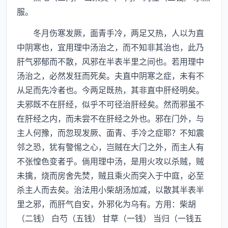
服。
冬月伤寒发厥，面青手冷，两足又热，人以为直
中阴寒也，宜用理中汤治之，而不知非其治也，此乃
肝气邪郁而不散，风邪在半表半里之间也。若用理中
汤治之，必然发狂而死矣。夫直中阴寒之症，未有不
从足而先冷者也。今两足既热，其非直中肝经明矣。
夫邪既不在肝经，似乎不可径治肝经矣。然而邪虽不
在肝经之内，而未尝不在肝经之外也。邪在门外，与
主人何豫，而忽现发厥、面青、手冷之症耶？不知震
邻之恐，犹有警惕之心，岂贼在大门之外，而主人有
不张惶色变者乎。倘用理中汤，是用火攻以杀贼，贼
未擒，烧而房舍先焚，贼且乘火而突入于中庭，必至
杀主人而去矣。治法用小柴胡汤加减，以散其半表半
里之邪，而肝气自安，外邪化为乌有。方用：柴胡
（二钱） 白芍（五钱） 甘草（一钱） 当归（一钱五