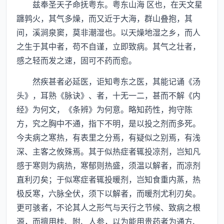
兹奉圣天子命抚粤东。粤东山海 区也，在天文星
躔鹑火，其气多燥，而又近于大海，群山叠抱，其
间，溪涧泉窦，莫非潮湿也。以天燥地湿之乡，而人
之生于其中者，苟不自谨，立即致病。其气之壮者，
感之轻而发之速，固可不药而愈。
然疾甚者必延医，讵知粤东之医，其能记诵《汤
头》，耳熟《脉诀》、者，十无一二，甚而不解《内
经》为何文，《条辨》为何意。略知药性，拘守陈
方，究之胸中不通，指下不明，是以投之剂而多死。
今夫病之寒热，有表里之分焉，有疑似之别焉，有浅
深、主客之攸殊焉。其于似热症者辄投凉剂，岂知凡
感于寒则为病热，寒郁则热盛，须温以解者，而凉剂
直利刃矣；于似寒症者辄投暖剂，岂知食重内蒸，热
极反寒，六脉全伏，须下以解者，而暖剂尤利刃矣。
更可骇者，不论其人之形气与天行之节候、致病之根
源，而擅用桂、附、人参，以为能用贵药者为通方、