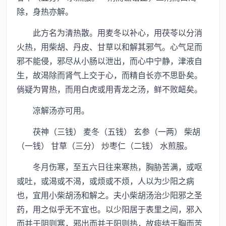
除，身热亦解。
此方名为清热散。用麦冬以补心，用茯苓以分消
火热，用柴胡、丹皮、甘草以和解其邪气。心气足而
邪不能侵，邪尽从小肠以泄出，而心中宁静，津液自
生，故渴除而肾气上交于心，而精自长亦不思卧矣。
倘疑为胃热，而用白虎或用青龙之汤，鲜不败衄矣。
凉解汤亦可用。
茯神（三钱） 麦冬（五钱） 玄参（一两） 柴胡
（一钱） 甘草（三分） 炒枣仁（二钱） 水煎服。
冬月伤寒，至五六日往来寒热，胸胁苦满，或呕
或吐，或渴或不渴，或烦或不烦，人以为少阳之病
也，宜用小柴胡汤和解之。夫小柴胡汤治少阳邪之圣
药，用之似乎无不宜也。以少阳居于表里之间，邪入
而并于阴则寒，邪出而并于阳则热，故痰结于胸而苦