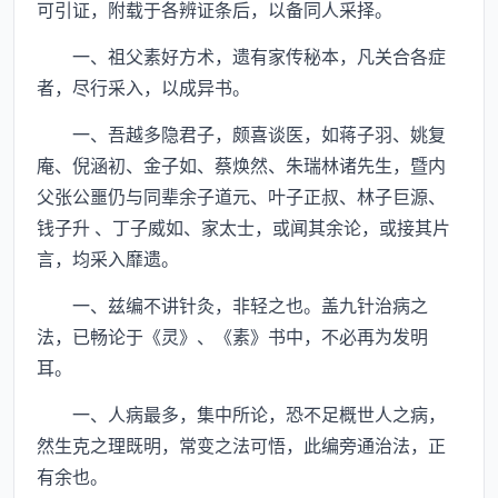
可引证，附载于各辨证条后，以备同人采择。
一、祖父素好方术，遗有家传秘本，凡关合各症
者，尽行采入，以成异书。
一、吾越多隐君子，颇喜谈医，如蒋子羽、姚复
庵、倪涵初、金子如、蔡焕然、朱瑞林诸先生，暨内
父张公噩仍与同辈余子道元、叶子正叔、林子巨源、
钱子升 、丁子威如、家太士，或闻其余论，或接其片
言，均采入靡遗。
一、兹编不讲针灸，非轻之也。盖九针治病之
法，已畅论于《灵》、《素》书中，不必再为发明
耳。
一、人病最多，集中所论，恐不足概世人之病，
然生克之理既明，常变之法可悟，此编旁通治法，正
有余也。