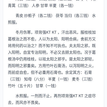
青蒿（三钱） 人参 甘草 半夏（各一钱）
青皮 炒栀子（各二钱） 茯苓 当归（各三钱） 水
煎服。
冬月伤寒，项背强KT KT ，汗出恶风，服桂枝加
葛根治之而不愈，人以为太阳、阳明合病，舍前方又
将用何药以治之？而不知不可执也。夫太阳之邪，既
入阳明，自宜专治阳明，不必又去顾太阳也。况于葛
根汤中仍用桂枝，以祛太阳之邪乎。是太阳之邪轻，
而阳明之邪重矣。方用竹叶石膏汤，以泻阳明之火，
而前症自愈，但不必重用石膏也。余定其方：石膏
（三钱） 知母（八分） 半夏（一钱） 麦冬（三钱）
竹叶（五十片） 甘草（一钱）
水煎服。一剂而汗止，再剂项背强KT KT 之症尽
去，而风亦不畏矣。