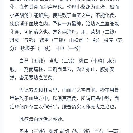
化，血包其食而为疟母也。论理小柴胡为正治，然而
小柴胡汤止能解热，使热散于血室之中，不能化食，
使食消于血块之内。予有一方最神，治热入血室兼能
化食，可同治之也。方名两消丹。用：柴胡（二钱）
丹皮（五钱） 鳖甲（三钱） 山楂肉（一钱） 枳壳（五
分） 炒栀子（二钱） 甘草（一钱）
白芍（五钱） 当归（三钱） 桃仁（十粒）水煎
服。一剂而痛轻，二剂而鬼去，谵语亦止，腹亦安
然，杳无寒热之苦矣。
盖此方既和其表里，而血室之热自解。妙在用鳖
甲进攻于血块之中，以消其宿食，所谓直捣中坚，而
疟母何所存立以作祟乎。服吾药实可作无鬼之论也。
此症清白饮治之亦妙。
丹皮（三钱） 柴胡 前胡（各二钱） 白芍（一两）