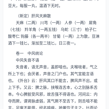
豆大，每服一丸，温酒下无时。
（新定）肝风天麻散
天麻（二两） 川芎（一两） 人参（一两） 犀角
（七钱） 羚羊角（一两五钱） 乌蛇（三寸） 柏子仁
酸枣仁 钩藤（各一两半） 甘菊（一两）上为散，豆淋
酒下一钱匕，渐加至二钱匕，日三夜一。
卷一 中风统论
中风失音不语
失音者，语无声音，盖即喑也。夫喉咙者，气之
所上下也；会厌者，声音之门户也。其气宣能言语
也。《外台》云：肝风其口不能言，脾风声不出，或
上下手。又云：脾之脉，挟喉连舌本，心之别脉系舌
本。今心脾脏受风邪，故舌强不得语也。河间云：内
夺而厥，谓肾脉虚弱，其气厥不至舌下，则舌喑不能
言，足废不能用，经名喑痱，地黄饮子主之。比而论