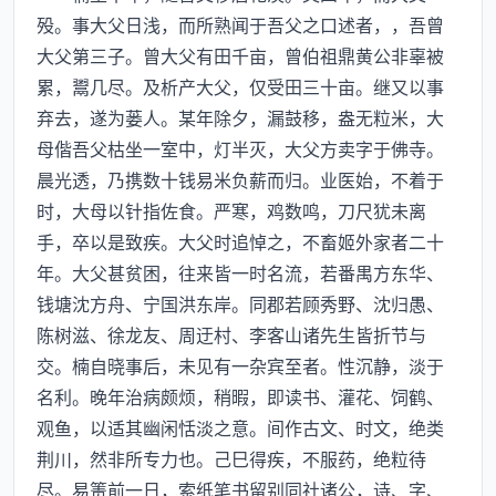
殁。事大父日浅，而所熟闻于吾父之口述者，，吾曾
大父第三子。曾大父有田千亩，曾伯祖鼎黄公非辜被
累，鬻几尽。及析产大父，仅受田三十亩。继又以事
弃去，遂为蒌人。某年除夕，漏鼓移，盎无粒米，大
母偕吾父枯坐一室中，灯半灭，大父方卖字于佛寺。
晨光透，乃携数十钱易米负薪而归。业医始，不着于
时，大母以针指佐食。严寒，鸡数鸣，刀尺犹未离
手，卒以是致疾。大父时追悼之，不畜姬外家者二十
年。大父甚贫困，往来皆一时名流，若番禺方东华、
钱塘沈方舟、宁国洪东岸。同郡若顾秀野、沈归愚、
陈树滋、徐龙友、周迂村、李客山诸先生皆折节与
交。楠自晓事后，未见有一杂宾至者。性沉静，淡于
名利。晚年治病颇烦，稍暇，即读书、灌花、饲鹤、
观鱼，以适其幽闲恬淡之意。间作古文、时文，绝类
荆川，然非所专力也。己巳得疾，不服药，绝粒待
尽。易箦前一日，索纸笔书留别同社诸公，诗、字、