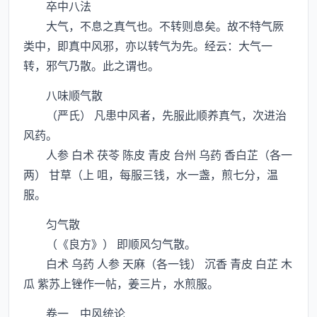
卒中八法
大气，不息之真气也。不转则息矣。故不特气厥
类中，即真中风邪，亦以转气为先。经云：大气一
转，邪气乃散。此之谓也。
八味顺气散
（严氏） 凡患中风者，先服此顺养真气，次进治
风药。
人参 白术 茯苓 陈皮 青皮 台州 乌药 香白芷（各一
两） 甘草（上 咀，每服三钱，水一盏，煎七分，温
服。
匀气散
（《良方》） 即顺风匀气散。
白术 乌药 人参 天麻（各一钱） 沉香 青皮 白芷 木
瓜 紫苏上锉作一帖，姜三片，水煎服。
卷一 中风统论