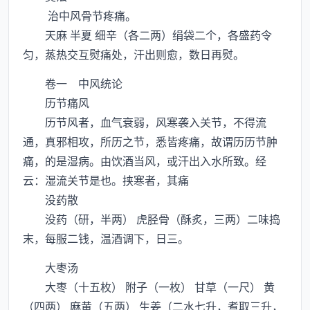
治中风骨节疼痛。
天麻 半夏 细辛（各二两）绢袋二个，各盛药令
匀，蒸热交互熨痛处，汗出则愈，数日再熨。
卷一 中风统论
历节痛风
历节风者，血气衰弱，风寒袭入关节，不得流
通，真邪相攻，所历之节，悉皆疼痛，故谓历历节肿
痛，的是湿病。由饮酒当风，或汗出入水所致。经
云：湿流关节是也。挟寒者，其痛
没药散
没药（研，半两） 虎胫骨（酥炙，三两）二味捣
末，每服二钱，温酒调下，日三。
大枣汤
大枣（十五枚） 附子（一枚） 甘草（一尺） 黄
（四两） 麻黄（五两） 生姜（二水七升，煮取三升，