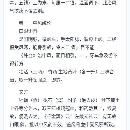
毒，五钱）上为末，每服一二钱，温酒调下，此治风
气挟痰不语之剂。
卷一 中风统论
口眼歪斜
足阳明脉，循颊车；手太阳脉，循颈上颊。二经
俱受风寒，筋骨引颊，令人口 僻。目不能
《外台》治中风，面目相引，口 ，牙车急及舌不
得转方
独活（三两） 竹沥 生地黄汁（各一升）三味合
煎，取一升顿服之，即愈。
又方
牡蛎（熬） 矾石（烧） 附子（泡去皮） 灶下黄土
上各等分为末，取三年雄鸡冠血，和药敷其上，候复
故，便洗去之。《千金翼》云：左戴元礼云：有无故
口眼 斜，投以中风药不效，盖缘骨虚中受风邪所致。