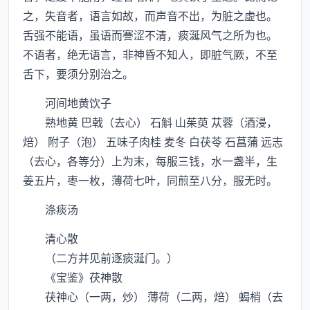
之，失音者，语言如故，而声音不出，为脏之虚也。
舌强不能语，虽语而謇涩不清，痰涎风气之所为也。
不语者，绝无语言，非神昏不知人，即脏气厥，不至
舌下，要须分别治之。
河间地黄饮子
熟地黄 巴戟（去心） 石斛 山茱萸 苁蓉（酒浸，
焙） 附子（泡） 五味子肉桂 麦冬 白茯苓 石菖蒲 远志
（去心，各等分）上为末，每服三钱，水一盏半，生
姜五片，枣一枚，薄荷七叶，同煎至八分，服无时。
涤痰汤
清心散
（二方并见前逐痰涎门。）
《宝鉴》茯神散
茯神心（一两，炒） 薄荷（二两，焙） 蝎梢（去