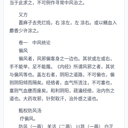
当于此求之，不可例作寻常中风治之。
又方
蓖麻子去壳烂捣，右 涂左，左 涂右。或以鳝血入
麝香少许涂之。
卷一 中风统论
偏风
偏风者，风邪偏客身之一边也。其状或左或右，
手不能举，足不能履。《内经》所谓风邪之者，其状
与偏风等也。盖左右者，阴阳之道路，不可偏也，偏
则阴阳倾而隔矣。经络者，血气所流注，不可塞也，
塞则气血壅而废矣。和利阴阳，疏瀹经络，治内伤之
道也。大药攻邪，针熨取汗，治外感之道也。
甄权防风汤
疗偏风。
防风（一两） 羌活（二两） 川芎（一两） 白芷