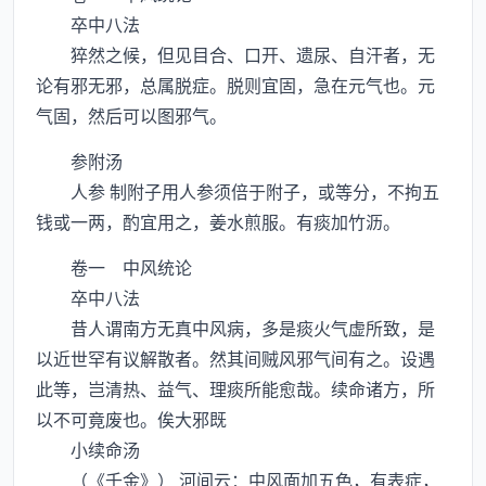
卒中八法
猝然之候，但见目合、口开、遗尿、自汗者，无
论有邪无邪，总属脱症。脱则宜固，急在元气也。元
气固，然后可以图邪气。
参附汤
人参 制附子用人参须倍于附子，或等分，不拘五
钱或一两，酌宜用之，姜水煎服。有痰加竹沥。
卷一 中风统论
卒中八法
昔人谓南方无真中风病，多是痰火气虚所致，是
以近世罕有议解散者。然其间贼风邪气间有之。设遇
此等，岂清热、益气、理痰所能愈哉。续命诸方，所
以不可竟废也。俟大邪既
小续命汤
（《千金》） 河间云：中风面加五色，有表症，