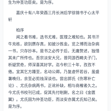
生为仲圣功臣矣。是为序。
嘉庆十有八年癸酉三月长洲后学徐锦书于心太平
轩
柏序
闻之着书难，选书尤难，医理之难知也。其书汗
牛充栋，欲别赝存真，如披沙拣金。览之博而治杂病
一书，只存抄本。是书之必传于后，无庸赘述，独惜
其未广所传也。吾宗淡安大兄，昔同游西畴夫子门，
析疑赏奇，师深喜其好学。迄今积三十年，孜孜不
倦。宜其乞方踵至，名动公卿。乃复虚怀若谷，虽盛
暑晚归，余至必剪烛深谈也。尝出郭氏《伤寒补亡
论》、尤氏杂病两书，正讹补缺，相与商榷者久之。
今尤氏书校刊已成，促其先付剞劂，名之曰《金匮
翼》。尤氏固为仲圣功臣，而淡安亦属尤氏知己矣。
是为序。