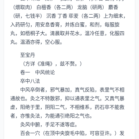
（煨取肉） 白檀香（各二两） 龙脑（研两） 麝香
（研，七钱半） 沉香 丁香 荜茇（各二两）上为细末，
入药研匀，用安息香膏，并炼白蜜，和剂，每服旋
丸，如梧桐子大。清晨取井花水，温冷任意，化服四
丸。温酒亦得，空心服。
至宝丹
（方详《准绳》，兹不赘。）
卷一 中风统论
卒中八法
中风卒倒者，邪气暴加，真气反陷，表里气不相
通故也。灸之不特散邪，抑以通表里之气。又真气暴
虚，阳绝于里，阴阳二气，不相维系，药石卒不能救
者，亦惟灸法，为能通引绝阳之气也。
灸风中腑，手足不遂等症。
百会一穴（在顶中央旋毛中陷，可容豆许。）发