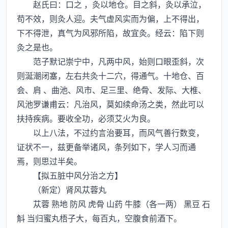
赵氏曰：口之 ，灸以地仓。目之斜，灸以承泣，
苟不效，则灸人迎。夫气虚风实而为偏，上不得出，
下不得泄，真气为风邪所陷，故宜灸。经云：陷下则
灸之是也。
范子默记崇宁中，凡两中风，始则口眼歪斜，次
则涎潮闭塞，左右共灸十二穴，得通气。十地仓、百
会、肩 、曲池、风市、足三里、绝骨、发际、大椎、
风池罗谦甫云：凡治风，莫如续命汤之类，然此可以
扶持疾病。要收全功，必须艾火为良。
以上八法，不过约言治要耳，而风气善行数变，
证状不一，兹更备举诸风，条列如下，学人习而通
焉，则思过半矣。
【拟五脏中风分治之方】
（新定）肾风苁蓉丸
苁蓉 熟地 防风 虎骨 山药 牛膝（各一两） 黑豆 石
斛 当归蜜丸梧子大，每百丸，空腹食前酒下。