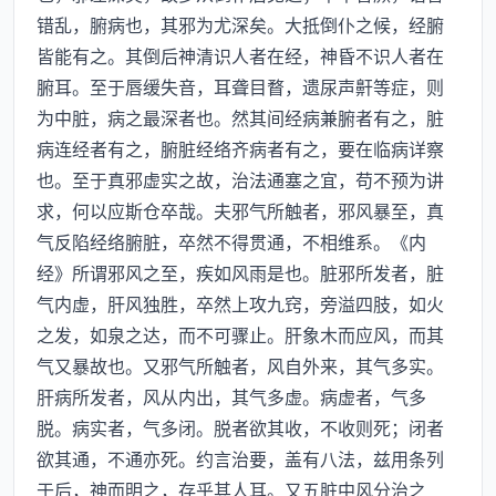
错乱，腑病也，其邪为尤深矣。大抵倒仆之候，经腑
皆能有之。其倒后神清识人者在经，神昏不识人者在
腑耳。至于唇缓失音，耳聋目瞀，遗尿声鼾等症，则
为中脏，病之最深者也。然其间经病兼腑者有之，脏
病连经者有之，腑脏经络齐病者有之，要在临病详察
也。至于真邪虚实之故，治法通塞之宜，苟不预为讲
求，何以应斯仓卒哉。夫邪气所触者，邪风暴至，真
气反陷经络腑脏，卒然不得贯通，不相维系。《内
经》所谓邪风之至，疾如风雨是也。脏邪所发者，脏
气内虚，肝风独胜，卒然上攻九窍，旁溢四肢，如火
之发，如泉之达，而不可骤止。肝象木而应风，而其
气又暴故也。又邪气所触者，风自外来，其气多实。
肝病所发者，风从内出，其气多虚。病虚者，气多
脱。病实者，气多闭。脱者欲其收，不收则死；闭者
欲其通，不通亦死。约言治要，盖有八法，兹用条列
于后，神而明之，存乎其人耳。又五脏中风分治之