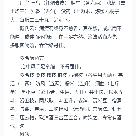
川乌 草乌（并炮去皮） 胆星（各六两） 地龙（去
土焙干） 乳香（去油） 没药（上为末，炼蜜丸桐子
大，每服二三十丸，温酒下。
戴氏云：病症有终身不愈者，其在腰，或屈而不
能伸，或伸而不能屈，在手足亦然。治法活血为先，
多服四物汤，吞活络丹佳。
夜合酝酒方
治中风手足挛缩，不得屈伸。
夜合枝 桑枝 槐枝 柏枝 石榴枝（各生用五两） 羌
活（二两） 防风（五两）糯米（五升） 细曲（七斤
半） 黑小豆（紧小者，生用，五升）共十味，以水五
斗，浸五枝，同煎取二斗五升，去滓，浸米豆二宿蒸
熟，与曲、羌活、三味拌和，造酒根据常酝法。封七
日，压去糟，取清酒三合至五合，时饮之。令常有酒
气，勿
熨法