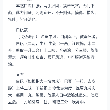
卒然口噤目张，两手握固，痰壅气塞，无门下
药，此为闭证。闭则宜开，不开则死。搐鼻、揩齿、
探吐，皆开法也。
白矾散
（《圣济》） 治急中风，口闭涎止，欲垂死者。
白矾（二两，生） 生姜（一两，连皮捣，水二
升，煎取一升二合）上二味，合研滤，分三服，旋旋
灌之，须臾吐出痰毒，眼开风退，方可服诸汤散救
治。
又方
白矾（如拇指大一块为末） 巴豆（一粒，去皮
膜）上将二味，于新瓦上 令焦赤为度，炼蜜丸芡实
大，每用一丸，绵裹，放患人口中近喉处良久，吐痰
立愈。一方加牙皂一钱， 研取三分，吹鼻中。