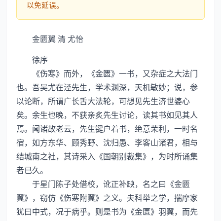
以免延误。
金匮翼 清 尤怡
徐序
《伤寒》而外，《金匮》一书，又杂症之大法门
也。吾吴尤在泾先生，学术渊深，天机敏妙；说，参
以论断，所谓广长舌大法轮，可想见先生济世婆心
矣。余生也晚，不获亲炙先生讨论，读其书如见其人
焉。闻诸故老云，先生键户着书，绝意荣利，一时名
宿，如方东华、顾秀野、沈归愚、李客山诸君，相与
结城南之社，其诗采入《国朝别裁集》，为时所诵集
者已久。
于星门陈子处借校，讹正补缺，名之曰《金匮
翼》，窃仿《伤寒附翼》之义。夫科举之学，揣摩家
犹曰中式，况于病乎。则是书为《金匮》羽翼，而先