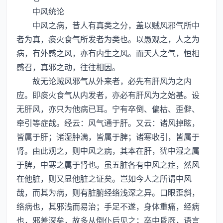
中风统论
中风之病，昔人有真类之分，盖以贼风邪气所中
者为真，痰火食气所发者为类也。以愚观之，人之为
病，有外感之风，亦有内生之风。而天人之气，恒相
感召，真邪之动，往往相因。
故无论贼风邪气从外来者，必先有肝风为之内
应。即痰火食气从内发者，亦必有肝风为之始基。设
无肝风，亦只为他病已耳。宁有卒倒、偏枯、歪僻、
牵引等症哉。经云：风气通于肝。又云：诸风掉眩，
皆属于肝；诸湿肿满，皆属于脾；诸寒收引，皆属于
肾。由此观之，则中风之病，其本在肝，犹中湿之属
于脾，中寒之属于肾也。虽五脏各有中风之症，然风
在他脏，则又显他脏之证矣。岂如今人之所谓中风
哉，而其为病，则有脏腑经络浅深之异。口眼歪斜，
络病也，其邪浅而易治；手足不遂，身体重痛，经病
也，邪差深矣，故多从倒仆后见之；卒中昏厥，语言