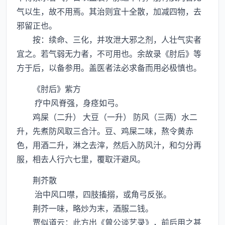
气以生，故不用焉。其治则宜十全散，加减四物，去
邪留正也。
按：续命、三化，并攻泄大邪之剂，人壮气实者
宜之。若气弱无力者，不可用也。余故录《肘后》等
方于后，以备参用。盖医者法必求备而用必极慎也。
《肘后》紫方
疗中风脊强，身痉如弓。
鸡屎（二升） 大豆（一升） 防风（三两）水二
升，先煮防风取三合汁。豆、鸡屎二味，熬令黄赤
色，用酒二升，淋之去滓，然后入防风汁，和匀分再
服，相去人行六七里，覆取汗避风。
荆芥散
治中风口噤，四肢搐搦，或角弓反张。
荆芥一味，略炒为末，酒服二钱。
贾似道云：此方出《曾公谈艺录》，前后用之甚