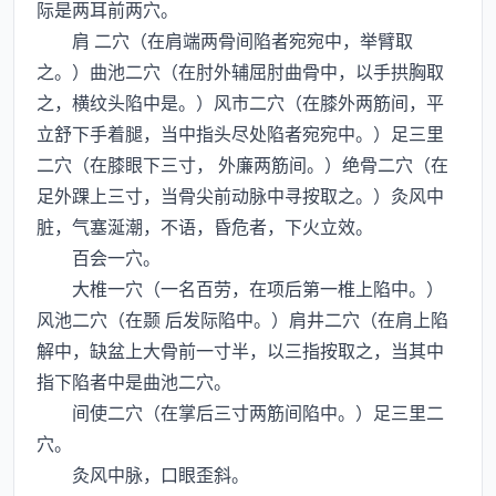
际是两耳前两穴。
肩 二穴（在肩端两骨间陷者宛宛中，举臂取
之。）曲池二穴（在肘外辅屈肘曲骨中，以手拱胸取
之，横纹头陷中是。）风市二穴（在膝外两筋间，平
立舒下手着腿，当中指头尽处陷者宛宛中。）足三里
二穴（在膝眼下三寸， 外廉两筋间。）绝骨二穴（在
足外踝上三寸，当骨尖前动脉中寻按取之。）灸风中
脏，气塞涎潮，不语，昏危者，下火立效。
百会一穴。
大椎一穴（一名百劳，在项后第一椎上陷中。）
风池二穴（在颞 后发际陷中。）肩井二穴（在肩上陷
解中，缺盆上大骨前一寸半，以三指按取之，当其中
指下陷者中是曲池二穴。
间使二穴（在掌后三寸两筋间陷中。）足三里二
穴。
灸风中脉，口眼歪斜。