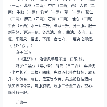
（一两） 葛根（二两） 杏仁（二两）两） 人参（二
两） 牛膝（一两） 狗脊（一两） 萆 （一两） 薏仁
（二两） 麻黄（四两） 石膏（二两） 桂心（二两）
生姜（五两）水一斗二升，煮取三升，分三服。服一
剂觉好，更进一剂。灸风池、肩 、曲池、支沟、五
枢、阳陵泉、巨虚、下廉，合七穴，一度灸之即瘥。
（《外台》。）
麻子仁汤
（《圣济》） 治偏风手足不遂，口眼 斜。
麻子仁 黑豆（紧小者） 鸽粪（各二合） 垂柳枝
（半寸长者，二握）四味，先以酒七升煮柳枝，取五
升。炒鸽粪、麻仁、黑豆等令黄，乘热投柳枝酒内，
须臾去滓令净。每服旋取，温服二合至三合，空心、
临卧各一服。
活络丹