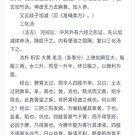
言加竹沥。神虚无力去麻黄，加人参。
又云歧子加减（见《准绳类方》。）
三化汤
（洁古） 河间云：中风外有六经之形证，先以加
减续命汤，随症汗之。内有便溺之阻隔，复以三化汤
下之。
浓朴 枳实 大黄 羌活（各等分）上锉如麻豆大，每
服三两，水三升，煎至一升半，终日服之，以微利为
度。
经云：脾胃太过，则令人四肢不举。又曰：土太
过则敦阜。阜，高也；敦，浓也。既浓而又高，则令
除去。此真膏粱之疾，非肝肾经虚之候也。何以明
之？经云：三阴三阳发病，为偏枯痿其卑者，下也。
监者，陷也，坑也。四肢皆禀气于胃，而不得至经，
必因于脾，乃得禀也。今脾不能为胃行其津液，四肢
不得禀水谷气，日以益衰，脉道不利，筋骨肌肉皆无