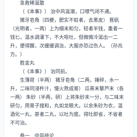
急救稀涎散
（《本事》） 治中风涎潮，口噤气闭不通。
猪牙皂角（四梗，肥实不蛀者，去黑皮） 晋矾
（光明者，一两）上为细末和匀，轻者半钱，重者一
钱匕，温水调灌下，不大呕吐，但微微冷涎出一二
升，便得醒，次缓缓调治，大服亦恐过伤人。（孙兆
方。）
胜金丸
（《本事》） 治同前。
生薄荷（半两） 猪牙皂角（二两，捶碎，水一
升，二味同浸杵汁，慢火熬成膏） 瓜蒂末藜芦末（各
一两） 朱砂（半两，研）上将朱砂末一分，与二味末
研匀，用膏子搜和，丸如龙眼大。以余朱砂为衣，温
酒化一丸，甚者二丸，以吐为度。得吐即省，不省者
不可治。
卷一 中风统论