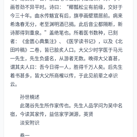
画苍劲不异平时。诗曰：“椰瓢松尘有前缘，交好于
今三十年。曲水传觞宜有后，旗亭画壁猥居前。病来
希逸春无分，老至渊明酒已捐。此后音尘都隔断，新
诗那得到重泉。”盖绝笔也。所着医书数种，已刻
者：《金匮心典集注》、《医学读书记》，以及《北
田吟稿》二卷，皆已脍炙人口。大父少时学医于马元
一先生，先生负盛名，从游者无数。晚得大父喜甚，
谓其夫人曰：吾今日得一人，胜得千万人矣。后先生
着书甚多，皆大父所商榷以传，于此见前辈之卓识
云。
孙世楠述
此蔼谷先生所作家传也。先生人品学问为吴中名
宿，今读其家传，益信家学渊源，英贤
淡安附识
卷一