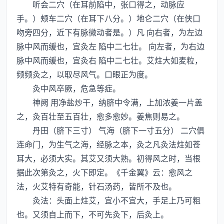
听会二穴（在耳前陷中，张口得之，动脉应
手。）颊车二穴（在耳下八分。）地仑二穴（在侠口
吻旁四分，近下有脉微动者是。）凡 向右者，为左边
脉中风而缓也，宜灸左 陷中二七壮。 向左者，为右边
脉中风而缓也，宜灸右 陷中二七壮。艾炷大如麦粒，
频频灸之，以取尽风气。口眼正为度。
灸中风卒厥，危急等症。
神阙 用净盐炒干，纳脐中令满，上加浓姜一片盖
之，灸百壮至五百壮，愈多愈妙。姜焦则易之。
丹田（脐下三寸） 气海（脐下一寸五分） 二穴俱
连命门，为生气之海，经脉之本，灸之凡灸法炷如苍
耳大，必须大实。其艾又须大熟。初得风之时，当根
据此次第灸之，火下即定。《千金翼》云：愈风之
法，火艾特有奇能，针石汤药，皆所不及也。
灸法：头面上炷艾，宜小不宜大，手足上乃可粗
也。又须自上而下，不可先灸下，后灸上。