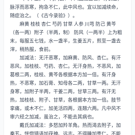
脉浮而恶寒，拘急不仁，此中风也。宜以加减续命，
随症治之。（《古今录验》）。
麻黄 桂枝 杏仁 芍药 甘草 人参 川芎 防己 黄芩
（各一两）附子（半两，制） 防风（一两半）上为粗
末，每服五七钱，水一盏半，生姜五片，煎至一盏去
滓，稍热服，食前。
加减法：无汗恶寒，加麻黄、防风、杏仁。有汗
恶风，加桂枝、芍药、杏仁。无汗身热，不恶风，加
葛根二两，桂枝、黄芩各根据本方加一倍。有汗身
热，不恶寒，加石膏、知母各二两，甘草一两。无汗
身寒，加附子半两，干姜二两，甘草三两。有汗无
热，加桂枝、附子、甘草，各根据本方加一倍。肢节
挛痛，或木不仁，加羌活四两，连翘六两。凡中风不
审六经之加减，虽治之，不能去其病也。
戴氏加减法：多怒加羚羊角。热而渴去附子，加
秦艽。恍惚错语加茯神、远志。不得睡加枣仁。不能