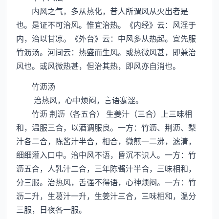
内风之气，多从热化，昔人所谓风从火出者是
也。是证不可治风。惟宜治热。《内经》云：风淫于
内，治以甘凉。《外台》云：中风多从热起。宜先服
竹沥汤。河间云：热盛而生风。或热微风甚，即兼治
风也。或风微热甚，但治其热，即风亦自消也。
竹沥汤
治热风，心中烦闷，言语蹇涩。
竹沥 荆沥（各五合） 生姜汁（三合）上三味相
和，温服三合，以酒调服良。一方：竹沥、荆沥、梨
汁各二合，陈酱汁半合，相合，微煎一二沸，滤清，
细细灌入口中。治中风不语，昏沉不识人。一方：竹
沥五合，人乳汁二合，三年陈酱汁半合，三味相和，
分三服。治热风，舌强不得语，心神烦闷。一方：竹
沥二升，生葛汁一升，生姜汁三合，三味相和，温分
三服，日夜各一服。