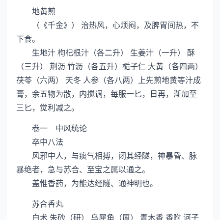
地黄煎
（《千金》） 治热风，心烦闷，及脾胃间热，不
下食。
生地汁 枸杞根汁（各二升） 生姜汁（一升） 酥
（三升） 荆沥 竹沥（各五升）栀子仁 大黄（各四两）
茯苓（六两） 天冬 人参（各八两）上先煎地黄等汁成
膏，余五物为散，内搅调，每服一匕，日再，渐加至
三匕，觉利减之。
卷一 中风统论
卒中八法
风邪中人，与痰气相搏，闭其经隧，神暴昏、脉
暴绝者，急与苏合、至宝之属以通之。
盖惟香药，为能达经隧、通神明也。
苏合香丸
白术 朱砂（研） 乌犀角（屑） 青木香 香附 诃子