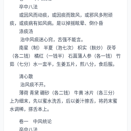
卒中八法
或因风而动痰，或因痰而致风，或邪风多附顽
痰，或痰病有如风病。是以掉摇眩晕、倒仆昏
涤痰汤
治中风痰迷心窍，舌强不能言。
南星（制） 半夏（泡七次） 枳实（麸炒） 茯苓
（各二钱） 橘红（一钱半） 石菖蒲人参（各一钱） 竹
茹（七分）水一盅半，生姜五片，煎八分，食后服。
清心散
治风痰不开。
薄荷 青黛 硼砂（各二钱） 牛黄 冰片（各三分）
上为细末，先以蜜水洗舌，后以姜汁擦舌，将药末蜜
水调稀，搽舌本上。
卷一 中风统论
卒中八法