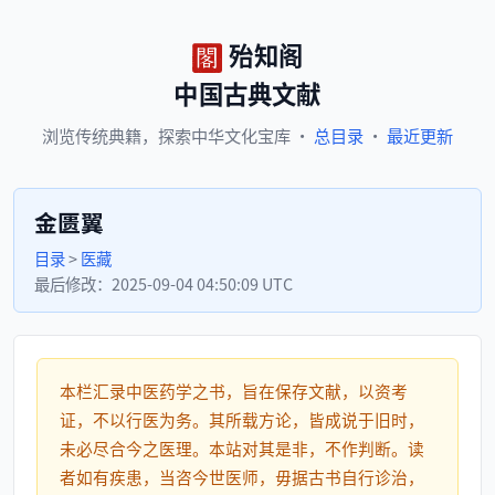
殆知阁
中国古典文献
浏览
传统典籍，
探索
中华文化宝库
·
总目录
·
最近更新
金匮翼
目录
>
医藏
最后修改：
2025-09-04 04:50:09 UTC
本栏汇录中医药学之书，旨在保存文献，以资考
证，不以行医为务。其所载方论，皆成说于旧时，
未必尽合今之医理。本站对其是非，不作判断。读
者如有疾患，当咨今世医师，毋据古书自行诊治，