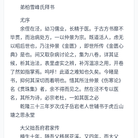
弟柏雪峰氏拜书
尤序
余侄在泾，幼习儒业，长精于医。于古方书靡不
毕贯，而治病处方，一以仲景为宗。既道活人，虑无
以昭后世也，乃注仲景《金匮》，即世所传《金匮心
典》是也。间又取杂病讨论之，集为八卷，详其证
候，析其治法，表里虚实之辨，补泻温凉之用，开卷
了然如指掌焉。呜呼！此道之难知也久矣。今睹是
书，抑何其深切而着明也。惜其所注仲景《伤寒论》
名《贯珠集》者，余不得而见之。然在泾不专以医
名，其所为诗，必宗老杜，一如其医之必
乾隆三十三年岁次戊子岳岩老人世辅书于虎丘山
塘之思永堂
大父拙吾府君家传
楠生十年，随吾父移居花溪。又四年，而大父