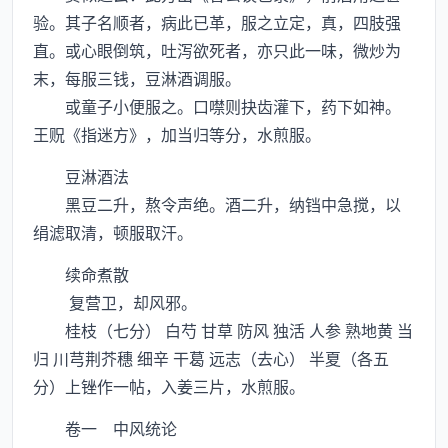
验。其子名顺者，病此已革，服之立定，真，四肢强
直。或心眼倒筑，吐泻欲死者，亦只此一味，微炒为
末，每服三钱，豆淋酒调服。
或童子小便服之。口噤则抉齿灌下，药下如神。
王贶《指迷方》，加当归等分，水煎服。
豆淋酒法
黑豆二升，熬令声绝。酒二升，纳铛中急搅，以
绢滤取清，顿服取汗。
续命煮散
复营卫，却风邪。
桂枝（七分） 白芍 甘草 防风 独活 人参 熟地黄 当
归 川芎荆芥穗 细辛 干葛 远志（去心） 半夏（各五
分）上锉作一帖，入姜三片，水煎服。
卷一 中风统论