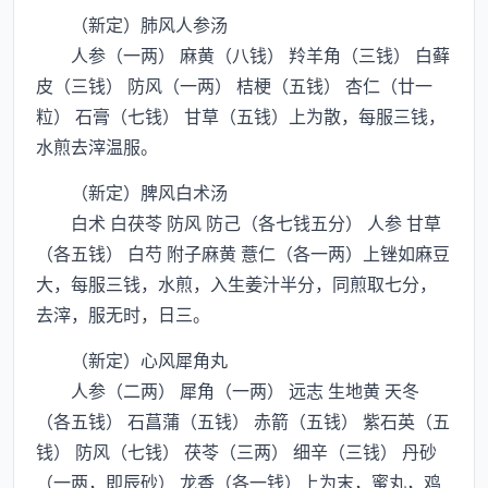
（新定）肺风人参汤
人参（一两） 麻黄（八钱） 羚羊角（三钱） 白藓
皮（三钱） 防风（一两） 桔梗（五钱） 杏仁（廿一
粒） 石膏（七钱） 甘草（五钱）上为散，每服三钱，
水煎去滓温服。
（新定）脾风白术汤
白术 白茯苓 防风 防己（各七钱五分） 人参 甘草
（各五钱） 白芍 附子麻黄 薏仁（各一两）上锉如麻豆
大，每服三钱，水煎，入生姜汁半分，同煎取七分，
去滓，服无时，日三。
（新定）心风犀角丸
人参（二两） 犀角（一两） 远志 生地黄 天冬
（各五钱） 石菖蒲（五钱） 赤箭（五钱） 紫石英（五
钱） 防风（七钱） 茯苓（三两） 细辛（三钱） 丹砂
（一两，即辰砂） 龙香（各一钱）上为末，蜜丸，鸡