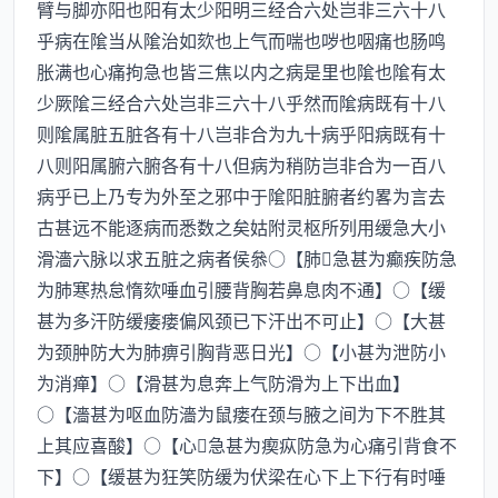
臂与脚亦阳也阳有太少阳明三经合六处岂非三六十八
乎病在隂当从隂治如欬也上气而喘也哕也咽痛也肠鸣
胀满也心痛拘急也皆三焦以内之病是里也隂也隂有太
少厥隂三经合六处岂非三六十八乎然而隂病既有十八
则隂属脏五脏各有十八岂非合为九十病乎阳病既有十
八则阳属腑六腑各有十八但病为稍防岂非合为一百八
病乎已上乃专为外至之邪中于隂阳脏腑者约畧为言去
古甚远不能逐病而悉数之矣姑附灵枢所列用缓急大小
滑濇六脉以求五脏之病者侯叅○【肺急甚为癫疾防急
为肺寒热怠惰欬唾血引腰背胸若鼻息肉不通】○【缓
甚为多汗防缓痿瘘偏风颈已下汗出不可止】○【大甚
为颈肿防大为肺痹引胸背恶日光】○【小甚为泄防小
为消瘅】○【滑甚为息奔上气防滑为上下出血】
○【濇甚为呕血防濇为鼠瘘在颈与腋之间为下不胜其
上其应喜酸】○【心急甚为瘈疭防急为心痛引背食不
下】○【缓甚为狂笑防缓为伏梁在心下上下行有时唾