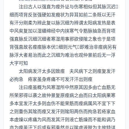
注曰古人以强直为痓外证与伤寒相似但其脉沉迟
细而项背反张强硬如发癎状为异耳如前二条既以无汗
有汗分刚柔为辨此复以脉沉细为辨谓太阳病发热是表
中风矣复加以湿纒绵经中内挟寒气令筋脉抽急而背项
强直脉反沉细沉细者寒湿用事邪欲侵隂之象也于是项
背强直故名痓痓脉本伏细则元气即难治非痓病另有
脉浮大者易治而此之沉细为难治也观仲景前后无一浮
大字可知
太阳病发汗太多因致痓 夫风病下之则痓复发汗
必拘急 疮家虽身疼痛不可发汗汗出则痓
注曰痓虽概为风寒湿所中然原其因多由亡血筋无
所荣邪得以袭之故仲景复原痓病之由而曰太阳病果寒
多本宜发汗太多则血伤不能荣筋而痓病属风不宜下下
之则重伤其隂而痓又发汗则隂阳两伤而拘急若疮家血
本虚燥以疼痛为风而发其汗则液亡筋燥而不能和调乃
亦为痓虽汗下后或有邪乘然总以隂虚液脱为主故特详