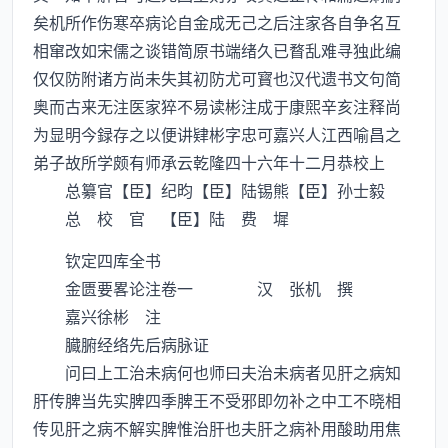
矣机所作伤寒卒病论自金成无己之后注家各自争名互
相窜改如宋儒之谈错简原书端绪久已瞀乱难寻独此编
仅仅防附诸方尚未失其初防尤可寳也汉代遗书文句简
奥而古来无注医家猝不易读彬注成于康煕辛亥注释尚
为显明今録存之以便讲肄彬字忠可嘉兴人江西喻昌之
弟子故所学颇有师承云乾隆四十六年十二月恭校上
总纂官【臣】纪昀【臣】陆锡熊【臣】孙士毅
总 校 官 【臣】陆 费 墀
钦定四库全书
金匮要畧论注卷一 汉 张机 撰
嘉兴徐彬 注
臓腑经络先后病脉证
问曰上工治未病何也师曰夫治未病者见肝之病知
肝传脾当先实脾四季脾王不受邪即勿补之中工不晓相
传见肝之病不解实脾惟治肝也夫肝之病补用酸助用焦