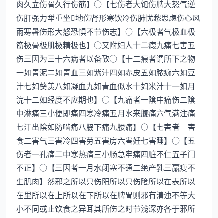
肉久立伤骨久行伤筋】○【七伤者大饱伤脾大怒气逆
伤肝强力举重坐地伤肾形寒饮冷伤肺忧愁思虑伤心风
雨寒暑伤形大怒恐惧不节伤志】○【六极者气极血极
筋极骨极肌极精极也】○又附妇人十二瘕九痛七害五
伤三因为三十六病者以备攷○【十二瘕者谓所下之物
一如青泥二如青血三如紫汁四如赤皮五如脓痂六如豆
汁七如葵羙八如凝血九如青血似水十如米汁十一如月
浣十二如经度不应期也】○【九痛者一隂中痛伤二隂
中淋痛三小便即痛四寒冷痛五月水来腹痛六气满注痛
七汗出隂如防啮痛八脇下痛九腰痛】○【七害者一害
食二害气三害冷四害劳五害房六害妊七害睡】○【五
伤者一孔痛二中寒热痛三小肠急牢痛四脏不仁五子门
不正】○【三因者一月水闭塞不通二绝产乳三羸瘦不
生肌肉】然邪之所以只伤阳所以只伤隂所以在表所以
在里所以在上所以在下所以在脾胃则邪有清浊不等大
小不同或止饮食之异耳其所伤之时节浅深亦各于邪所