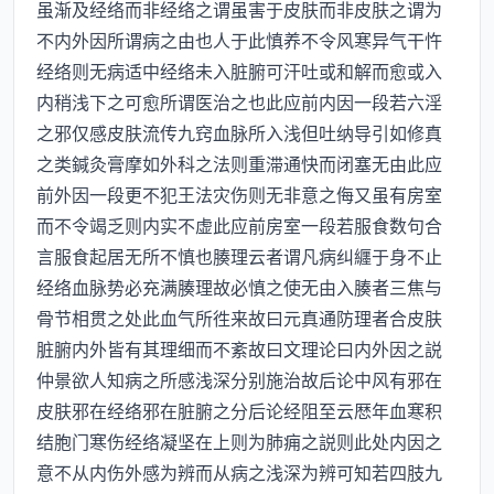
虽渐及经络而非经络之谓虽害于皮肤而非皮肤之谓为
不内外因所谓病之由也人于此慎养不令风寒异气干忤
经络则无病适中经络未入脏腑可汗吐或和解而愈或入
内稍浅下之可愈所谓医治之也此应前内因一段若六淫
之邪仅感皮肤流传九窍血脉所入浅但吐纳导引如修真
之类鍼灸膏摩如外科之法则重滞通快而闭塞无由此应
前外因一段更不犯王法灾伤则无非意之侮又虽有房室
而不令竭乏则内实不虚此应前房室一段若服食数句合
言服食起居无所不慎也腠理云者谓凡病纠纒于身不止
经络血脉势必充满腠理故必慎之使无由入腠者三焦与
骨节相贯之处此血气所徃来故曰元真通防理者合皮肤
脏腑内外皆有其理细而不紊故曰文理论曰内外因之説
仲景欲人知病之所感浅深分别施治故后论中风有邪在
皮肤邪在经络邪在脏腑之分后论经阻至云厯年血寒积
结胞门寒伤经络凝坚在上则为肺痈之説则此处内因之
意不从内伤外感为辨而从病之浅深为辨可知若四肢九