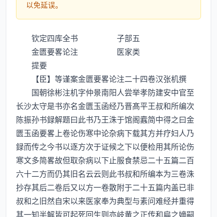
以免延误。
钦定四库全书 子部五
金匮要畧论注 医家类
提要
【臣】等谨案金匮要畧论注二十四卷汉张机撰
国朝徐彬注机字仲景南阳人尝举孝防建安中官至
长沙太守是书亦名金匮玉函经乃晋髙平王叔和所编次
陈振孙书録解题曰此书乃王洙于馆阁蠧简中得之曰金
匮玉函要畧上卷论伤寒中论杂病下载其方并疗妇人乃
録而传之今书以逐方次于证候之下以便检用其所论伤
寒文多简畧故但取杂病以下止服食禁忌二十五篇二百
六十二方而仍其旧名云云则此书叔和所编本为三卷洙
抄存其后二卷后又以方一卷散附于二十五篇内盖已非
叔和之旧然自宋以来医家奉为典型与素问难经并重得
其一知半解皆可起死回生则亦岐黄之正传和扁之嫡嗣