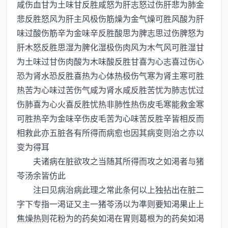
咸伤血甘为土味甘反胜咸怒为肝志怒过伤肝悲为肺金
悲反胜怒风为肝主风极伤筋燥为金气燥可胜风酸为肝
味过酸伤筋辛为金味辛反胜酸思为脾志思过伤脾怒为
肝木怒反胜思湿为脾化湿极伤肉风为木气风可胜湿甘
为土味过甘伤肉酸为木味酸反胜甘喜为心志喜过伤心
恐为肾水恐反胜喜热为心体热极伤气寒为肾主寒可胜
热苦为心味过苦伤气咸为肾水咸反胜苦忧为肺志忧过
伤肺喜为心火喜反胜忧热非肺性热伤皮毛寒能救金寒
可胜热辛为金味辛伤皮毛苦为心味苦反胜辛皆相反而
相救此亦五脏各有所得而病愈也因其病变则治之亦以
变为得耳
夫诸病在脏欲攻之当随其所得而攻之如渇者与猪
苓汤余皆仿此
注曰见病治病此理之常此条何以上独拈出在脏二
字下专指一渇证又主一猪苓汤以为凖则要知渇果止上
焦燥热则花粉为的药矣如渇在胃则葛根为的药矣如渇