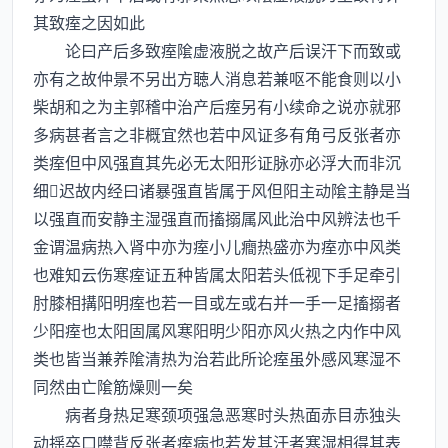
其致痓之因如此
论曰产后多致痓隂虚液脱之故产后误汗下而致或
亦有之故仲景不另出方聴人消息若兼呕不能食则以小
柴胡和之为主郭稽中治产后痓另有小续命之说亦就邪
多病甚者言之非概宜然也若中风证多有角弓反张者亦
类痓但中风强直其先必无太阳形证脉亦必浮大而非沉
细迟故内经曰诸暴强直皆属于风但阳主动隂主静是当
以强直而安静主湿强直而搐搦属风此治中风辨法也千
金谓温病热入肾中亦为痓小儿癎热盛亦为痓亦中风类
也难知云伤寒痓证五种皆属太阳若头低视下手足牵引
肘膝相搆阳明痓也若一目或左或右并一手一足搐搦者
少阳痓也太阳固属风寒阳明少阳亦风火热之内作中风
类也皆当兼养隂清热为治若此所论痓虽外感风寒湿不
同然由亡隂筋燥则一矣
病者身热足寒颈项强急恶寒时头热面赤目赤独头
动揺卒口噤背反张者痓病也若发其汗者寒湿相得其表