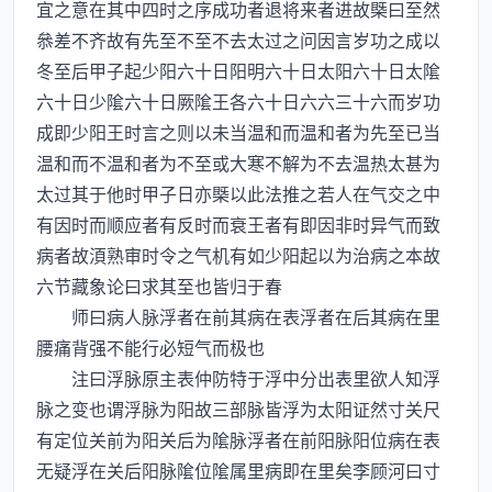
宜之意在其中四时之序成功者退将来者进故槩曰至然
叅差不齐故有先至不至不去太过之问因言岁功之成以
冬至后甲子起少阳六十日阳明六十日太阳六十日太隂
六十日少隂六十日厥隂王各六十日六六三十六而岁功
成即少阳王时言之则以未当温和而温和者为先至已当
温和而不温和者为不至或大寒不解为不去温热太甚为
太过其于他时甲子日亦槩以此法推之若人在气交之中
有因时而顺应者有反时而衰王者有即因非时异气而致
病者故湏熟审时令之气机有如少阳起以为治病之本故
六节藏象论曰求其至也皆归于春
师曰病人脉浮者在前其病在表浮者在后其病在里
腰痛背强不能行必短气而极也
注曰浮脉原主表仲防特于浮中分出表里欲人知浮
脉之变也谓浮脉为阳故三部脉皆浮为太阳证然寸关尺
有定位关前为阳关后为隂脉浮者在前阳脉阳位病在表
无疑浮在关后阳脉隂位隂属里病即在里矣李顾河曰寸