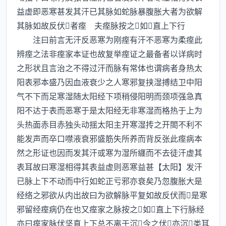
益虚即恶寒甚发其汗已其脉如蛇脉暴腹胀大者为欲解
其脉如故反伏者痓 夫痓脉按之如直上下行
注曰前言无汗反恶寒为刚痓有汗不恶寒为柔痓此
辨痓之法非痓家本证也故复举痓证之最备者以详病时
之形状且言治之不得过汗而脉有常体也谓病者身热太
阳表邪本盛乃因血液衰少之人寒邪复挟湿搏结卫中阳
气不下而足寒湿随太阳经下项稍侵阳明而颈项强急真
阳不达于表而恶寒于是太阳经无非寒湿而格热于上为
头热面赤目赤独头动揺太阳主开寒湿抟之开閤不利不
能发声而卒口噤液衰邪盛筋失所养而背反张此痓病本
然之形证也因而发其汗或寒为湿所纒而不去徒汗虚其
表耳故曰寒湿相得其表益虚则恶寒益甚【太阳】发汗
已脉上下不动而中行如蛇正亏邪亦衰矣乃忽腹胀大是
经络之邪欲从内出故曰为欲解脉平复如故反伏而是寒
邪留经痓病仍在也又痓家之脉按之如直上下行脉经
亦曰痓家脉伏坚直上下总不离于沉今之伏亦沉类耳