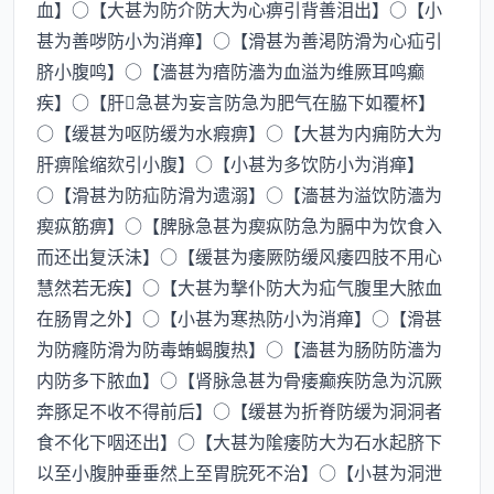
血】○【大甚为防介防大为心痹引背善泪出】○【小
甚为善哕防小为消瘅】○【滑甚为善渇防滑为心疝引
脐小腹鸣】○【濇甚为瘖防濇为血溢为维厥耳鸣癫
疾】○【肝急甚为妄言防急为肥气在脇下如覆杯】
○【缓甚为呕防缓为水瘕痹】○【大甚为内痈防大为
肝痹隂缩欬引小腹】○【小甚为多饮防小为消瘅】
○【滑甚为防疝防滑为遗溺】○【濇甚为溢饮防濇为
瘈疭筋痹】○【脾脉急甚为瘈疭防急为膈中为饮食入
而还出复沃沬】○【缓甚为痿厥防缓风痿四肢不用心
慧然若无疾】○【大甚为撃仆防大为疝气腹里大脓血
在肠胃之外】○【小甚为寒热防小为消瘅】○【滑甚
为防癃防滑为防毒蛕蝎腹热】○【濇甚为肠防防濇为
内防多下脓血】○【肾脉急甚为骨痿癫疾防急为沉厥
奔豚足不收不得前后】○【缓甚为折脊防缓为洞洞者
食不化下咽还出】○【大甚为隂痿防大为石水起脐下
以至小腹肿垂垂然上至胃脘死不治】○【小甚为洞泄