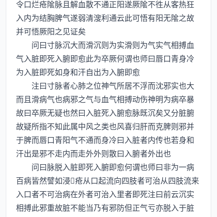
令口烂疮隂脉且解血散不通正阳遂厥隂不徃从客热狂
入内为结胸脾气遂弱清溲利通云此可悟有阳无隂之故
并可悟厥阳之见证矣
问曰寸脉沉大而滑沉则为实滑则为气实气相搏血
气入脏即死入腑即愈此为卒厥何谓也师曰唇口青身冷
为入脏即死如身和汗自出为入腑即愈
注曰寸脉者心肺之位神气所居不浮而沈邪实也大
而且滑病气也病邪之气与血气相搏动伤神明为病卒暴
故曰卒厥无疑也然曰入脏死入腑愈脉既沉矣又分脏腑
故疑所指不知此属中风之类也风喜归肝而克脾则邪并
于脾而唇口青阳气不通而身冷曰入脏者内传也若身和
汗出是邪不走内而走外外则散曰入腑者外出也
问曰脉脱入脏即死入腑即愈何谓也师曰非为一病
百病皆然譬如浸疮从口起流向四肢者可治从四肢流来
入口者不可治病在外者可治入里者即死注曰前云沉实
相搏此邪重故脏不能当乃有邪防但正气亏亦脱入于脏