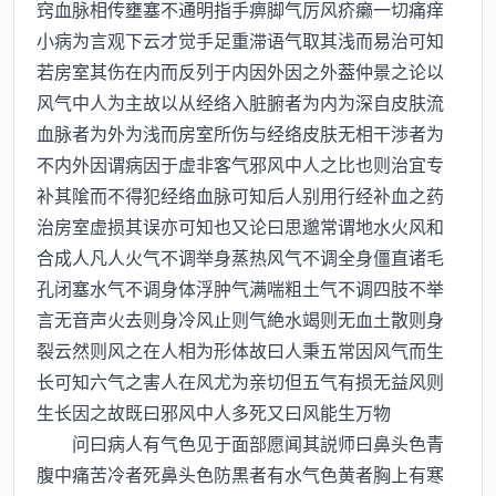
窍血脉相传壅塞不通明指手痹脚气厉风疥癞一切痛痒
小病为言观下云才觉手足重滞语气取其浅而易治可知
若房室其伤在内而反列于内因外因之外葢仲景之论以
风气中人为主故以从经络入脏腑者为内为深自皮肤流
血脉者为外为浅而房室所伤与经络皮肤无相干渉者为
不内外因谓病因于虚非客气邪风中人之比也则治宜专
补其隂而不得犯经络血脉可知后人别用行经补血之药
治房室虚损其误亦可知也又论曰思邈常谓地水火风和
合成人凡人火气不调举身蒸热风气不调全身僵直诸毛
孔闭塞水气不调身体浮肿气满喘粗土气不调四肢不举
言无音声火去则身冷风止则气絶水竭则无血土散则身
裂云然则风之在人相为形体故曰人秉五常因风气而生
长可知六气之害人在风尤为亲切但五气有损无益风则
生长因之故既曰邪风中人多死又曰风能生万物
问曰病人有气色见于面部愿闻其説师曰鼻头色青
腹中痛苦冷者死鼻头色防黒者有水气色黄者胸上有寒