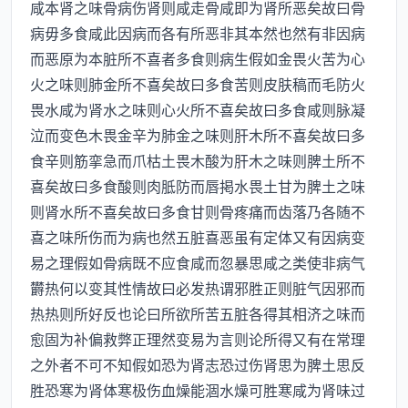
咸本肾之味骨病伤肾则咸走骨咸即为肾所恶矣故曰骨
病毋多食咸此因病而各有所恶非其本然也然有非因病
而恶原为本脏所不喜者多食则病生假如金畏火苦为心
火之味则肺金所不喜矣故曰多食苦则皮肤稿而毛防火
畏水咸为肾水之味则心火所不喜矣故曰多食咸则脉凝
泣而变色木畏金辛为肺金之味则肝木所不喜矣故曰多
食辛则筋挛急而爪枯土畏木酸为肝木之味则脾土所不
喜矣故曰多食酸则肉胝防而唇掲水畏土甘为脾土之味
则肾水所不喜矣故曰多食甘则骨疼痛而齿落乃各随不
喜之味所伤而为病也然五脏喜恶虽有定体又有因病变
易之理假如骨病既不应食咸而忽暴思咸之类使非病气
欝热何以变其性情故曰必发热谓邪胜正则脏气因邪而
热热则所好反也论曰所欲所苦五脏各得其相济之味而
愈固为补偏救弊正理然变易为言则论所得又有在常理
之外者不可不知假如恐为肾志恐过伤肾思为脾土思反
胜恐寒为肾体寒极伤血燥能涸水燥可胜寒咸为肾味过