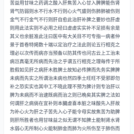
苦益用甘味之药调之酸入肝焦苦入心甘入脾脾能伤肾
肾气防弱则水不行水不行则心火气盛则伤肺肺被伤则
金气不行金气不行则肝自愈此治肝补脾之要妙也肝虚
则用此法实则不必用之经曰虚虚实实补不足损有余是
其义也余脏准此注曰医中有大关目不可专指一病者仲
景于首卷特掲数十端以定治疗之法此则论五行相克之
理必以次传而病亦当预备以防其传也问古云上工治未
病岂真毫无所病而先治之乎谓五行相克之理毎传于所
胜假如见肝之病肝木胜脾土故知必传脾而先务实脾脾
未病而先实之所谓治未病也然四季土旺旺不受邪即勿
补之恐实实也其中工不晓此理不预为脾计则专治肝以
脾为未病而不治逮既病而治之则已晩矣其实脾之法如
何谓肝之病倘在宜补则本臓虚喜本脏之味酸先入肝故
为补心火为肝之子苦先入心子能令母实故焦苦为助脾
则肝所胜者也用甘味益之似无谓不知脾土能制肾水肾
水弱心无所制心火能制肺金而肺为火所伤至于肺伤而