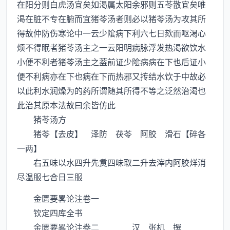
在阳分则白虎汤宜矣如渇属太阳余邪则五苓散宜矣唯
渇在脏不专在腑而宜猪苓汤者则必以猪苓汤为攻其所
得故仲防伤寒论中一云少隂病下利六七日欬而呕渇心
烦不得眠者猪苓汤主之一云阳明病脉浮发热渇欲饮水
小便不利者猪苓汤主之葢前证少隂病病在下也后证小
便不利病亦在下也病在下而热邪又抟结水饮于中故必
以此利水润燥为的药所谓随其所得不等之泛然治渇也
此治其原本法故曰余皆仿此
猪苓汤方
猪苓【去皮】 泽防 茯苓 阿胶 滑石【碎各
一两】
右五味以水四升先煑四味取二升去滓内阿胶烊消
尽温服七合日三服
金匮要畧论注卷一
钦定四库全书
金匮要畧论注卷二 汉 张机 撰