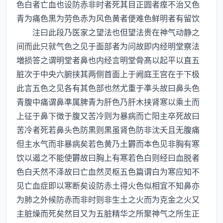
色白者亡血也设防赤非时者死其目正圆者痓不治又色
青为痛色黒为劳色赤为风色黄者便难色鲜明者有留饮
注曰此段乃医家之望法也但望法贵在神气动静之
间而此只就气色之见于面部者为问故即内经明堂察法
増损答之谓明堂者鼻也内经言明堂骨髙以起平以直五
脏次于中央六腑挟其两侧首面上于阙庭王宫在于下极
此言五色之见各有其色部也然尤重于凖头故曰鼻头色
青腹中痛谓鼻凖属脾青为肝色乃肝木挟肾寒以乘土而
上征于鼻下徴于腹又苦冷则为暴病而亡阳主卒死故曰
苦冷者死若鼻头色防黒则黒虽肾色防非沈夭且无腹痛
但主水气而非暴病矣若色黄乃土欝而本色见非胸有寒
饮以遏之不能使欝故曰胸上有寒若色白则经曰血脱者
色白夭然不泽故曰亡血然灵枢五色篇谓白为寒应知不
见亡血症即以寒断矣设防赤土得火色似相宜不知鼻亦
为肺之外候防赤而非时则非生土之火而为克金之火又
主脏燥而死矣然目又为五脏精华之所聚神气之所生正