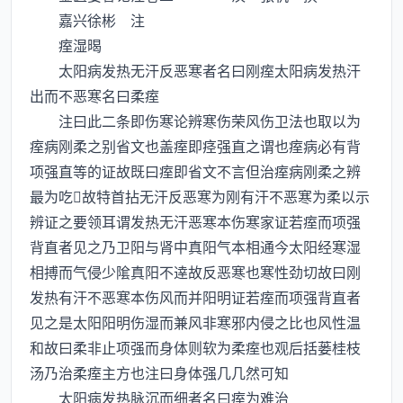
嘉兴徐彬 注
痓湿暍
太阳病发热无汗反恶寒者名曰刚痓太阳病发热汗
出而不恶寒名曰柔痓
注曰此二条即伤寒论辨寒伤荣风伤卫法也取以为
痓病刚柔之别省文也盖痓即痉强直之谓也痓病必有背
项强直等的证故既曰痓即省文不言但治痓病刚柔之辨
最为吃故特首拈无汗反恶寒为刚有汗不恶寒为柔以示
辨证之要领耳谓发热无汗恶寒本伤寒家证若痓而项强
背直者见之乃卫阳与肾中真阳气本相通今太阳经寒湿
相搏而气侵少隂真阳不逹故反恶寒也寒性劲切故曰刚
发热有汗不恶寒本伤风而并阳明证若痓而项强背直者
见之是太阳阳明伤湿而兼风非寒邪内侵之比也风性温
和故曰柔非止项强而身体则软为柔痓也观后括蒌桂枝
汤乃治柔痓主方也注曰身体强几几然可知
太阳病发热脉沉而细者名曰痓为难治