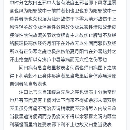
中时分之故曰五邪中人各有法度五邪者即下风寒湿雾
食也风为阳邪故中于前前者朝也卫也寒为隂邪故中于
暮暮者晩也荣也湿为浊邪故伤于下雾为清邪故伤于上
风性轻故令脉浮寒性敛束故令脉急雾性清阳故走皮
腠湿性隂浊故流关节饮食脾胃主之故伤止脾胃不及经
络腠理极寒伤经冬月阳不在外故无以外固而邪伤及经
所以有正伤寒之説也极热伤络夏月阳气在外暑热并之
汗出络虚所以有疿疖中暑等病而无六经之伤寒也
问曰病有急当救里救表者何谓也师曰病医下之续
得下利清糓不止身体疼痛者急当救里后身体疼痛清便
自调者急当救表也
注曰此言医当知缓急先后之序也谓表里分治常理
也乃有表而复有里倘因误下而来不得如余邪未清双解
表里虽身疼痛不可治表谓稍缓而表邪将尽入内故曰急
当救里逮清便调而身仍痛又不得以余邪畧之谓内既曽
利稍缓而里将复受表邪下利不止也故又曰急当救表