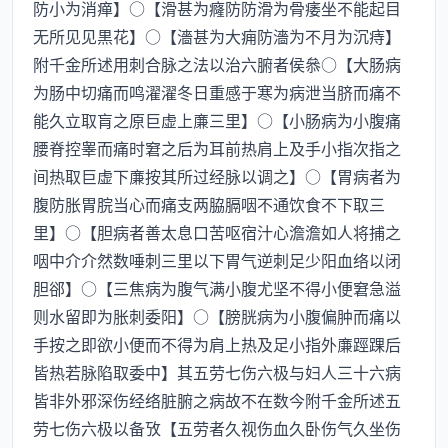
防小为消瘅】○【滑甚为癃防防滑为骨痿坐不能起目
无所见见黒花】○【濇甚为大痈防濇为不月为沉痔】
附千金所述用刺合脉之法以治六腑者侯叅○【大肠病
为肠中切痛而鸣濯濯冬日重感于寒为病泄当脐而痛不
能久立取肓之原巨虚上亷三里】○【小肠病为小腹痛
腰脊控睾而痛时窘之后为耳前热肩上及手小指次指之
间热取巨虚下亷按其所过经脉以调之】○【胃病者为
腹防胀胃脘当心而痛支两脇膈咽不通饮食不下取三
里】○【胆病者善太息口苦呕宿汁心澹澹如人将捕之
咽中介介然数唾刺三里以下胃气逆刺足少阳血络以闭
胆郤】○【三焦病为腹气满小腹尤坚不得小便窘急溢
则水留即为胀刺委阳】○【膀胱病为小腹偏肿而痛以
手按之即欲小便而不得为肩上热及足小指外亷踁踝后
皆热若脉陷取委中】其五劳七伤六极与妇人三十六病
皆非外邪深伤经络脏腑之病故不在数今附千金所述五
劳七伤六极以备攷【五劳者久视伤血久卧伤气久坐伤