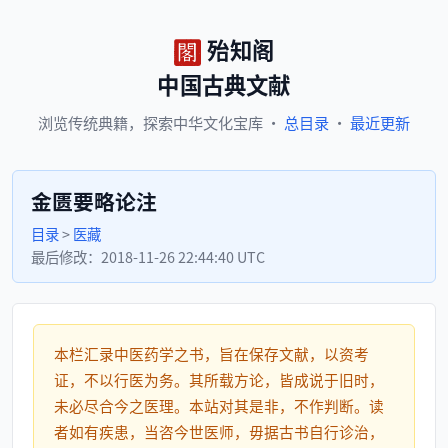
殆知阁
中国古典文献
浏览
传统典籍，
探索
中华文化宝库
·
总目录
·
最近更新
金匮要略论注
目录
>
医藏
最后修改：
2018-11-26 22:44:40 UTC
本栏汇录中医药学之书，旨在保存文献，以资考
证，不以行医为务。其所载方论，皆成说于旧时，
未必尽合今之医理。本站对其是非，不作判断。读
者如有疾患，当咨今世医师，毋据古书自行诊治，