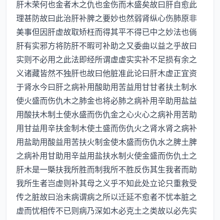
肝木荣何也金者木之仇也金伤而木盛矣故曰肝自愈此
理甚防故曰此治肝补脾之要妙也然弱肾纵心伤肺原非
美事但因肝虚故取矫枉而得其平不得已中之妙法也倘
肝有实邪方将防肝不暇可补助之又委曲以益之乎故曰
实则不必用之此法即经所谓虚虚实实补不足损有余之
义诸藏皆然不独肝也故曰他脏准此论曰肝木虚正宜资
于肾水今曰肝之病补用酸助用苦益用甘甘者扶土制水
使火盛而伤仇木之肺金也将必肺之病补用辛助用盐益
用酸扶木制土使水盛而伤仇金之心火心之病补用苦助
用甘益用辛扶金制木使土盛而伤仇火之肾水肾之病补
用盐助用酸益用苦扶火制金使木盛而伤仇水之脾土脾
之病补用甘助用辛益用盐扶水制火使金盛而伤仇土之
肝木是一槩扶我所胜而制我所不胜反伤其生我者而助
我所生者岂虚则补其母之义乎不知此处立论只重救受
传之脏故曰治未病谓病之所以迁延不愈者不忧本脏之
虚而忧相传不已则病乃深如木必克土之类故以必先实