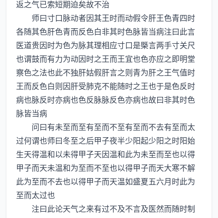
返之气已索短期迫矣故不治
师曰寸口脉动者因其王时而动假令肝王色青四时
各随其色肝色青而反色白非其时色脉皆当病注曰此言
医道贵因时为色为脉其理相应寸口是槩言两手寸关尺
也谓鼓而有力为动因时之王而王宜也色亦应之即明堂
察色之法也此不独肝姑假肝言之则青为肝之王气值时
王而反色白则因肝受肺克不能随时之王也于是色反时
病也脉反时亦病也色反脉脉反色亦病也故曰非其时色
脉皆当病
问曰有未至而至有至而不至有至而不去有至而太
过何谓也师曰冬至之后甲子夜半少阳起少阳之时阳始
生天得温和以未得甲子天因温和此为未至而至也以得
甲子而天未温和为至而不至也以得甲子而天大寒不解
此为至而不去也以得甲子而天温如盛夏五六月时此为
至而太过也
注曰此论天气之来有过不及不言及医然而随时制