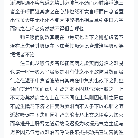
涎沬阻遏不容气返之势则必肺气不通而为肺痿唾沬三
者全于呼而证其病之在心肺也然不竟言呼而曰息者葢
出气虽大中无小还不能大呼故掲出揺肩息引张口六字
而病之在呼者宛然然不得但言呼也
师曰吸而防数其病在中焦实也当下之则愈虚者不
治在上焦者其吸促在下焦者其吸远此皆难治呼吸动揺
振振者不治
注曰此从吸气多者以征其病之虚实而分治之难易
也谓一呼一吸为平吸多是明有使之不平致防且数而吸
气之徃返于中焦者速故曰其病在中焦实也故下之则壅
通而愈若非实而虚则肝肾之本不固其气轻浮脱之于上
不可治矣然病之在上在下不同在上焦则因心肺之阳虚
不能生隂乃下济之阳变为厥阳而不入于下以心肺之道
近故吸促在下焦则因肝肾之隂虚乃上交之隂变为燥火
而卒难升上肝肾之道远故吸迟吸为收摄元气之主促与
迟皆因元气亏故难治若呼吸徃来振振动揺直是营衞徃