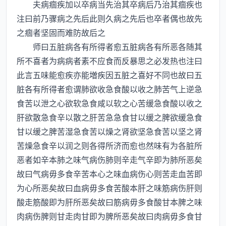
夫病痼疾加以卒病当先治其卒病后乃治其痼疾也
注曰前乃骤病之先后此则久病之先后也卒者偶也故先
之痼者坚固而难防故后之
师曰五脏病各有所得者愈五脏病各有所恶各随其
所不喜者为病病者素不应食而反暴思之必发热也注曰
此言五味能愈疾亦能増疾因五脏之喜好不同也故曰五
脏各有所得者愈谓肺欲收急食酸以收之肺苦气上逆急
食苦以泄之心欲软急食咸以软之心苦缓急食酸以收之
肝欲散急食辛以散之肝苦急急食甘以缓之脾欲缓急食
甘以缓之脾苦湿急食苦以燥之肾欲坚急食苦以坚之肾
苦燥急食辛以润之则各得所济而愈也然味有为各脏所
恶者如辛本肺之味气病伤肺则辛走气辛即为肺所恶矣
故曰气病毋多食辛苦本心之味血病伤心则苦走血苦即
为心所恶矣故曰血病毋多食苦酸本肝之味筋病伤肝则
酸走筋酸即为肝所恶矣故曰筋病毋多食酸甘本脾之味
肉病伤脾则甘走肉甘即为脾所恶矣故曰肉病毋多食甘