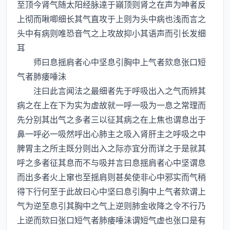
至顶今肾气随太阳经脉逹于巓顶则肾之在声为呻者反
上彻而啾唧细长其气直攻于上则为头中病也浅而言之
头中有病则唯恐音气之上攻故抑小其语声而引长发细
耳
师曰息揺肩者心中坚息引胸中上气者欬息张口短
气者肺痿唾沬
注曰此言闻法之最细者先于呼吸出入之气而辨其
病之在上在下为实为虚故就一呼一吸为一息之常理而
先分别其出气之多者三以征其病之在上焦也谓息出于
鼻一呼必一吸然呼出心肺主之吸入肾肝主之呼吸之中
脾胃主之所主既分则出入之际亦宜分而详之于是就其
呼之多者征其息而不与吸并言曰息揺肩者心中坚谓息
而出多者火上窜也至揺肩则甚矣使非心中邪实而气稍
得下行何至于此故曰心中坚曰息引胸中上气者欬谓上
气为逆至息引其胸中之气上逆则肺金收降之令不行乃
上逆而欬曰张口短气者肺痿唾沬谓短气虚也张口是有