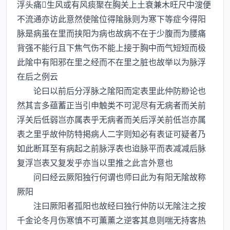
浮头痛生风或有风痰聚在胸关上土衰兼木旺尺中溲便
不流通亦访此意然使隂位得隂脉则为寒下等症今得阳
脉是病虽在里而挟阳为病也故病不在于少腹而为腰痛
背强不能行且下焦气伤不能上接于胸中而气短短而极
此隂中有阳邪在里之经而不在里之脏也故举以为脉浮
在后之例云
论曰以前后分浮脉之隂阳而定表里此仲防剙论也
然其言多蕴蓄正当引申触类不可泥尽有无病者而关前
浮关后低弱岂亦属表乎无病者而关后浮关前低岂亦属
表之里乎故仲防特掲病人二字则知必有表证可疑者乃
如此断耳至有病起之前脉浮表也迨脉平而表减减后脉
复浮岂表又复发乎亦当以里推之此言外意也
问曰经云厥阳独行何谓也师曰此为有阳无隂故称
厥阳
注曰厥阳者孤阳也故经曰独行仲防以无隂注之按
千金论冬月伤寒慎不可薫薰之逆客其息则喘无持客热