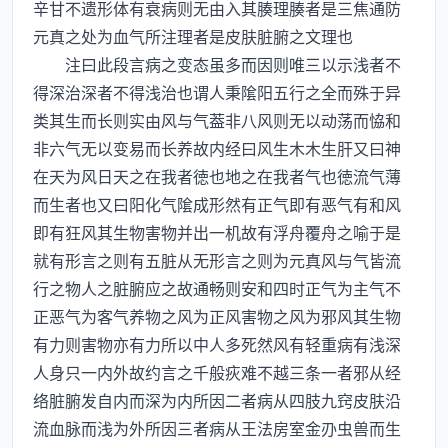
辛甘不遗形体有衰病则无由入其腠理腠者是三焦通防
元真之处为血气所注理者是皮肤脏腑之文理也
注曰此段言病之变态虽多而因则唯三以示浅者不
得深治深者不得浅治也谓人秉隂阳五行之全而殊于异
类其生而长则实由风与气葢非八风则无以动荡而恊和
非六气无以变易而长养故内经曰风生木木生肝又曰神
在天为风日天之在我者徳也地之在我者气也徳流气薄
而生者也又曰阳化气隂成形然有正气即有恶气有和风
即有狂风其生物害物并出一机故有浮舟覆舟之喻于是
就有形言之则有五脏从无形言之则为元真风与气皆流
行之物人之脏腑应之故通畅则安和四时正气为主气不
正恶气为客气养物之风为正风害物之风为邪风其生物
有力则害物亦有力所以中人多死然风有轻重病有浅深
人身只一内外故约言之千般疢难不越三条一者邪从经
络脏腑发自内而深为内所因二者病从四肢九窍皮肤沿
流血脉而浅为外所因三者病从王法房室金刅虫兽而生