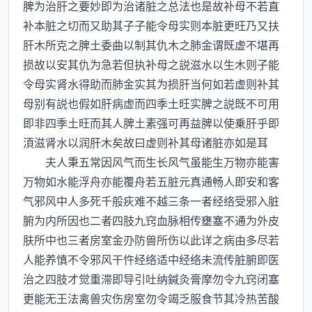
脾为治肝之要妙即为治诸脏之总法也是故补母不若直
补本脏之切而又助其子子能令母实则本脏更旺乃又扶
肝木所克之脾土委曲以制其仇木之肺金谓既虚不堪再
损故以安其仇为急若但执补母之説滋水以生木则子能
令母实肾水得助而肺金实其为损肝当何如若虚则补其
母别有説也假如肝病虚而四季土旺实脾之説既不可用
即非四季土旺而其人脾土素强可再益脾以使乗肝乎即
湏滋肾水以润肝木矣故曰虚则补其母诸脏亦如是耳
夫人秉五常因风气而生长风气虽能生万物亦能害
万物如水能浮舟亦能覆舟若五脏元真通畅人即安和客
气邪风中人多死千般疢难不越三条一者经络受邪入脏
腑为内所因也二者四肢九窍血脉相传壅塞不通为外皮
肤所中也三者房室金刅防兽所伤以此详之病由多尽若
人能养慎不令邪风干忤经络适中经络未流传脏腑即医
治之四肢才觉重滞即导引吐纳鍼灸膏摩勿令九窍闭塞
更能无王法禽兽灾伤房室勿令竭乏服食节其冷热苦酸