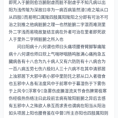
即死入于腑则愈岂腑耐虚而脏不耐虚乎不知凡病以出
阳为浅传隂为深故曰非为一病百病皆然浸疮之喻从口
从四肢而易明口属隂四肢属阳隂阳之分即有可治不可
治之别推之他病脏腑之理一也然脏腑二字混而难测里
外二字浅而易晓故复结言病在外者可治在里者即死欲
人于里外二字辨脏腑之所入也
问曰阳病十八何谓也师曰头痛项腰脊臂脚掣痛隂
病十八何谓也师曰欬上气喘哕咽肠鸣胀满心痛拘急五
臓病各有十八合为九十病人又有六防防有十八病合为
一百八病五劳七伤六极妇人三十六病不在其中清邪居
上浊邪居下大邪中表小邪中里防饦之邪从口入者宿食
也五邪中人各有法度风中于前寒中于暮湿伤于下雾伤
于上风令浮寒令急雾伤皮腠湿流关节食伤脾胃极寒
伤经极热伤络注曰此段前言病有隂阳脏腑之异后言感
有五邪中人之殊欲人叅互而求责也谓病在阳当从阳治
如头项居上阳也腰脊虽在中督所主亦阳也四肢属阳则