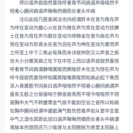
师曰语声寂寂然喜惊呼者骨节间病语声喑喑然不
彻者心膈间病语声啾啾然细而长者头中病
注曰此段乃医家闻法也内经谓肝木在音为角在声
为呼在变动为握心火在音为徴在声为笑在变动为忧脾
土在音为宫在声为歌在变动为哕肺金在音为商在声为
哭在变动为欬肾水在音为羽在声为呻在变动为栗然声
之所至上中下三焦必有殊而未详故仲防又以声音之疾
合大小分察其病之在下在中在上而曰语声寂寂然喜惊
呼者骨节间病谓静嘿属隂而厥隂肝木在志为惊在声为
呼今寂寂而喜惊呼知属厥隂唯厥隂则知病必起下焦而
深入骨属筋节间矣曰语声喑喑然不彻者心膈间病谓声
虽有五脏之分皆振响于肺金故亮而不哑今喑喑然不彻
是胸中大气不转壅寒金气故不能如空谷之音所以知病
在胸中膈间经谓中盛脏满气胜伤怒者声如从室中言是
中气之湿也其即此欤曰语声啾啾然细而长者头中病谓
肾脉本剂颈而还乃少隂肾与太阳膀胱为表里太阳脉上