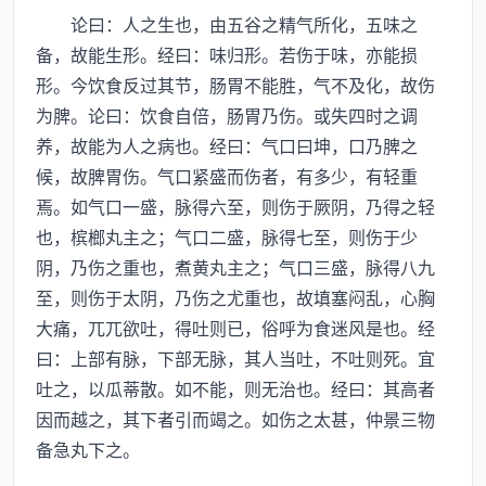
论曰：人之生也，由五谷之精气所化，五味之
备，故能生形。经曰：味归形。若伤于味，亦能损
形。今饮食反过其节，肠胃不能胜，气不及化，故伤
为脾。论曰：饮食自倍，肠胃乃伤。或失四时之调
养，故能为人之病也。经曰：气口曰坤，口乃脾之
候，故脾胃伤。气口紧盛而伤者，有多少，有轻重
焉。如气口一盛，脉得六至，则伤于厥阴，乃得之轻
也，槟榔丸主之；气口二盛，脉得七至，则伤于少
阴，乃伤之重也，煮黄丸主之；气口三盛，脉得八九
至，则伤于太阴，乃伤之尤重也，故填塞闷乱，心胸
大痛，兀兀欲吐，得吐则已，俗呼为食迷风是也。经
曰：上部有脉，下部无脉，其人当吐，不吐则死。宜
吐之，以瓜蒂散。如不能，则无治也。经曰：其高者
因而越之，其下者引而竭之。如伤之太甚，仲景三物
备急丸下之。