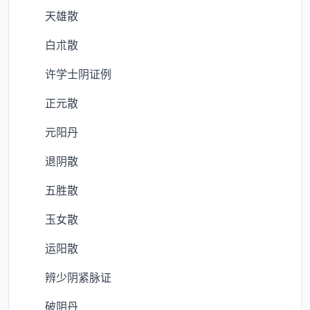
天雄散
白朮散
许学士阴证例
正元散
元阳丹
退阴散
五胜散
玉女散
运阳散
辨少阴紧脉证
破阴丹