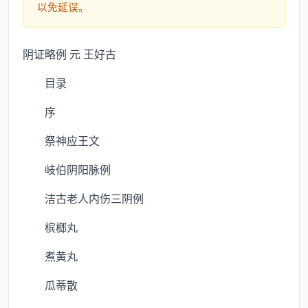
以免延误。
阴证略例 元 王好古
目录
序
祭神应王文
岐伯阴阳脉例
洁古老人内伤三阴例
槟榔丸
煮黄丸
瓜蒂散