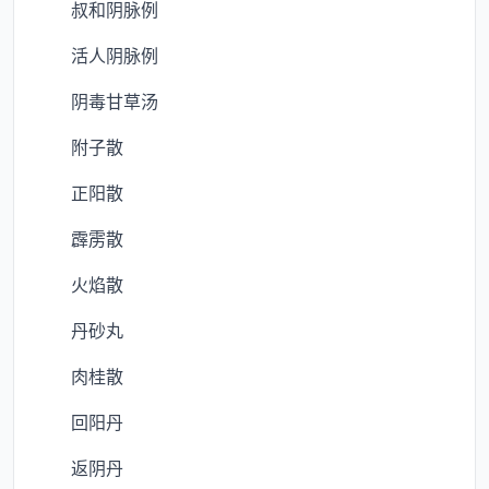
叔和阴脉例
活人阴脉例
阴毒甘草汤
附子散
正阳散
霹雳散
火焰散
丹砂丸
肉桂散
回阳丹
返阴丹