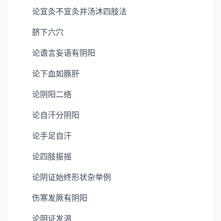
论宜灸不宜灸并汤沐四肢法
脐下六穴
论谵言妄语有阴阳
论下血如豚肝
论阴阳二络
论自汗分阴阳
论手足自汗
论四肢振摇
论阴证始终形状杂举例
伤寒发厥有阴阳
论阴证发渴