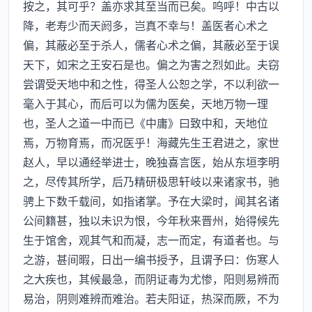
按之，其可乎？盖亦求其至当而已矣。呜呼！中古以
降，老寿少而天阏多，岂真不幸与！盖医者心术之
偏，其蔽必至于杀人，儒者心术之偏，其蔽必至于误
天下，如宋之王安石是也。偏之为害之烈如此。夫窃
尝谓受天地中和之性，得圣人公恕之学，不以利欲一
毫入于其心，而后可以为儒为医矣，天地万物一理
也，圣人之道一中而已《中庸》曰致中和，天地位
焉，万物育焉，而况医乎！海藏先生王君进之，家世
赵人，早以通经举进士，晚独喜言医，始从东垣李明
之，尽传其所学，后乃精研极思轩岐以来诸家书，驰
骋上下数千载间，如指诸掌。予在大梁时，闻其名诸
公间籍甚，独以未识为恨，今年秋来晋州，始得候先
生于馆舍，观其气和而凝，志一而定，有道者也。与
之游，甚间暇，日出一编书授予，且谓予曰：伤寒人
之大疾也，其候最急，而阴证毒为尤惨，阳则易辨而
易治，阴则难辨而难治。若夫阳证，热深而厥，不为