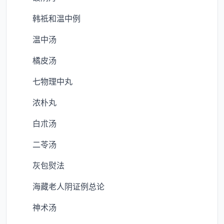
韩祗和温中例
温中汤
橘皮汤
七物理中丸
浓朴丸
白朮汤
二苓汤
灰包熨法
海藏老人阴证例总论
神术汤