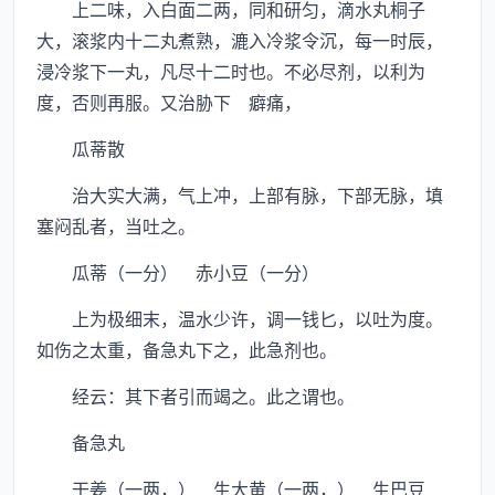
上二味，入白面二两，同和研匀，滴水丸桐子
大，滚浆内十二丸煮熟，漉入冷浆令沉，每一时辰，
浸冷浆下一丸，凡尽十二时也。不必尽剂，以利为
度，否则再服。又治胁下 癖痛，
瓜蒂散
治大实大满，气上冲，上部有脉，下部无脉，填
塞闷乱者，当吐之。
瓜蒂（一分） 赤小豆（一分）
上为极细末，温水少许，调一钱匕，以吐为度。
如伤之太重，备急丸下之，此急剂也。
经云：其下者引而竭之。此之谓也。
备急丸
干姜（一两，） 生大黄（一两，） 生巴豆