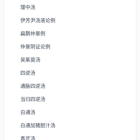
理中汤
伊芳尹汤液论例
扁鹊仲景例
仲景阴证论例
吴茱萸汤
四逆汤
通脉四逆汤
当归四逆汤
白通汤
白通加猪胆汁汤
真武汤