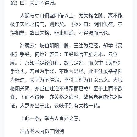
论》曰：关则不得溺。
人迎与寸口俱盛四倍以上，为关格之脉，羸不能
极于天地之精气，则死矣。《枢》曰：阴阳俱盛，不
得相营，故曰关格，非止吐逆、不得溺而已也。
海藏云：岐伯阴阳二脉，王注为足经，却举《灵
枢》手经，何也？答曰：正经既言五脏之本，云仓
廪。）乃知手足经俱有，故言足经，而次举《灵枢》
手经也。若躁为手经，不躁为足经。此王注虽举格阳
为吐逆，关阴为不得溺，皆引正理为证以比之。大抵
格阳关阴，亦岂止吐逆不得溺而已哉！至于上而不欲
食，下而不得便，亦关格之病也，故易老有内伤之阴
证，大意亦出于此。云岐子别有关格一转。
上此一条，举古人言外之意。
洁古老人内伤三阴例