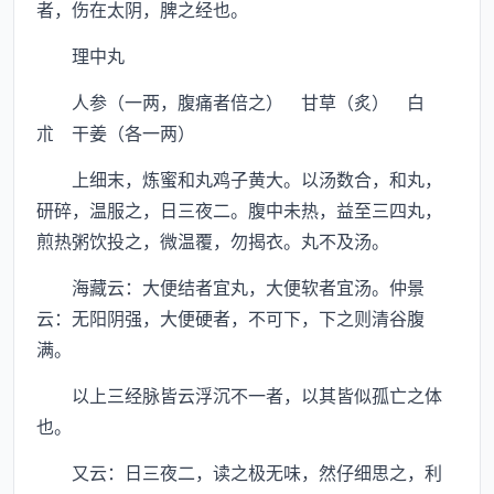
者，伤在太阴，脾之经也。
理中丸
人参（一两，腹痛者倍之） 甘草（炙） 白
朮 干姜（各一两）
上细末，炼蜜和丸鸡子黄大。以汤数合，和丸，
研碎，温服之，日三夜二。腹中未热，益至三四丸，
煎热粥饮投之，微温覆，勿揭衣。丸不及汤。
海藏云：大便结者宜丸，大便软者宜汤。仲景
云：无阳阴强，大便硬者，不可下，下之则清谷腹
满。
以上三经脉皆云浮沉不一者，以其皆似孤亡之体
也。
又云：日三夜二，读之极无味，然仔细思之，利