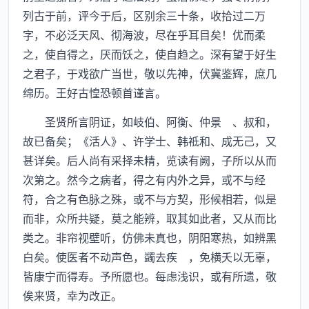
列古于前，评今于后，区别余三十条，收拾过二万
字，不必泛天风、彻海波，尽在乎耳目矣！优而柔
之，使自得之，厌而饫之，使自趋之。深有望于好生
之君子，于戏欲广当世，敬以先神，伏冀鉴辉，庶几
绵历。王好古惶恐顿首谨言。
圣贤所言阴证，如岐伯、阿衡、仲景 、叔和，
故已备矣；《活人》、许学士、韩祗和、成无己，又
甚详矣。后人尚有采择未精，览读有阙，子所以从而
次第之。然今之病者，得之有内外之异，或不与经
符，合之有色脉之殊，或不与方契，形候相若，似是
而非，众所共疑，莫之能辨，取其如此者，又从而比
类之。非帘视壁听，仿佛未真也，阴阳寒热，如辨黑
白矣。使医者不动声色，蠲去疾 ，免横夭以无辜，
皆康宁而得寿。予所愿也。每虑浅识，或有所遗，敬
俟来贤，幸为改正。