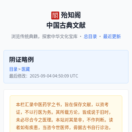
殆知阁
中国古典文献
浏览
传统典籍，
探索
中华文化宝库
·
总目录
·
最近更新
阴证略例
目录
>
医藏
最后修改：
2025-09-04 04:50:09 UTC
本栏汇录中医药学之书，旨在保存文献，以资考
证，不以行医为务。其所载方论，皆成说于旧时，
未必尽合今之医理。本站对其是非，不作判断。读
者如有疾患，当咨今世医师，毋据古书自行诊治，