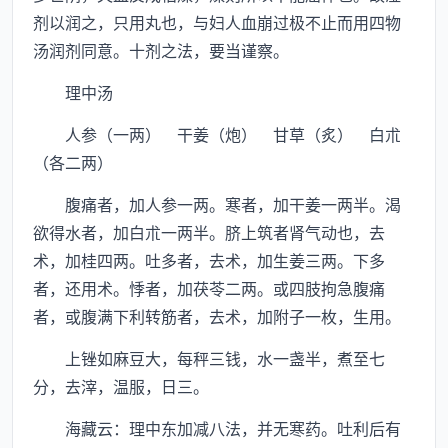
剂以润之，只用丸也，与妇人血崩过极不止而用四物
汤润剂同意。十剂之法，要当谨察。
理中汤
人参（一两） 干姜（炮） 甘草（炙） 白朮
（各二两）
腹痛者，加人参一两。寒者，加干姜一两半。渴
欲得水者，加白朮一两半。脐上筑者肾气动也，去
术，加桂四两。吐多者，去术，加生姜三两。下多
者，还用术。悸者，加茯苓二两。或四肢拘急腹痛
者，或腹满下利转筋者，去术，加附子一枚，生用。
上锉如麻豆大，每秤三钱，水一盏半，煮至七
分，去滓，温服，日三。
海藏云：理中东加减八法，并无寒药。吐利后有