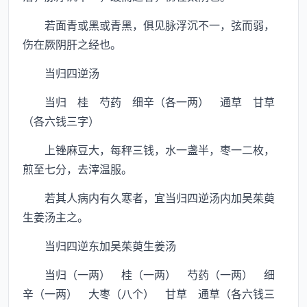
若面青或黑或青黑，俱见脉浮沉不一，弦而弱，
伤在厥阴肝之经也。
当归四逆汤
当归 桂 芍药 细辛（各一两） 通草 甘草
（各六钱三字）
上锉麻豆大，每秤三钱，水一盏半，枣一二枚，
煎至七分，去滓温服。
若其人病内有久寒者，宜当归四逆汤内加吴茱萸
生姜汤主之。
当归四逆东加吴茱萸生姜汤
当归（一两） 桂（一两） 芍药（一两） 细
辛（一两） 大枣（八个） 甘草 通草（各六钱三