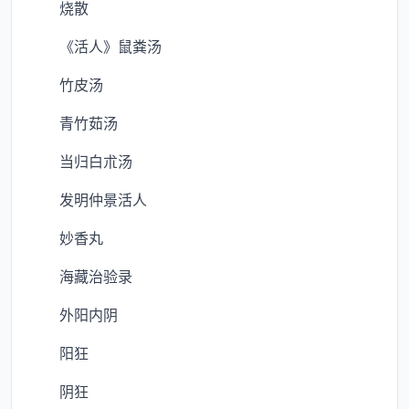
烧散
《活人》鼠粪汤
竹皮汤
青竹茹汤
当归白朮汤
发明仲景活人
妙香丸
海藏治验录
外阳内阴
阳狂
阴狂