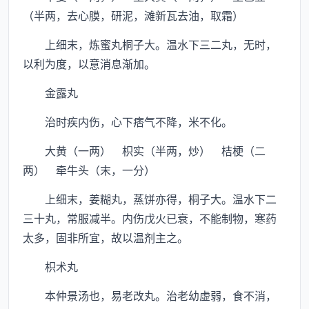
（半两，去心膜，研泥，滩新瓦去油，取霜）
上细末，炼蜜丸桐子大。温水下三二丸，无时，
以利为度，以意消息渐加。
金露丸
治时疾内伤，心下痞气不降，米不化。
大黄（一两） 枳实（半两，炒） 桔梗（二
两） 牵牛头（末，一分）
上细末，姜糊丸，蒸饼亦得，桐子大。温水下二
三十丸，常服减半。内伤戊火已衰，不能制物，寒药
太多，固非所宜，故以温剂主之。
枳术丸
本仲景汤也，易老改丸。治老幼虚弱，食不消，