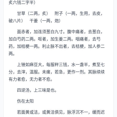
炙六钱二字半）
甘草（二两，炙） 附子（一两，生用，去皮，
破八片） 干姜（一两，炮）
面赤者，加连须葱白九寸。腹中痛者，去葱白，
加白芍药二两。呕者，加生姜二两。咽痛者，去芍
药，加桔梗一两。利止脉不出者，去桔梗，加人参二
两。
上锉如麻豆大，每服秤三钱，水一盏半，煮至七
分，去滓，温服。未瘥，若急，更作一剂。其脉续续
有力者愈，无力者不愈。
四逆汤，上三味是也。
伤在太阳
若面黄或洁，或黄洁俱见，脉浮沉不一，缓而迟