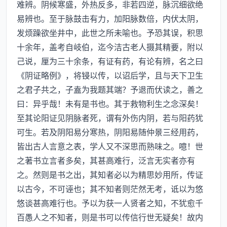
难辨。阴候寒盛，外热反多，非若四逆，脉沉细欲绝
易辨也。至于脉鼓击有力，加阳脉数倍，内伏太阴，
发烦躁欲坐井中，此世之所未喻也。予恐其误，积思
十余年，盖考自岐伯，迄今洁古老人摄其精要，附以
己说，厘为三十余条，有证有药，有论有辨，名之曰
《阴证略例》，将锓以传，以诏后学，且与天下卫生
之君子共之，子盍为我题其端？予退而伏读之，善之
曰：异乎哉！未有是书也。其于救物利生之念深矣！
至其论阳证见阴脉者死，谓有外伤内阴，若与阳药犹
可生。若及阴阳易分寒热，阴阳易随仲景三经用药，
皆出古人言意之表，学人又不深思而熟味之。噫！世
之著书立言者多矣，其甚高难行，泛言无实者亦有
之。然则是书之出，其知者必以为精思妙用所，传证
以古今，不可诬也；其不知者则茫然无考，诋以为悠
悠谈甚高难行也。予以为获一人贤者之知，不犹愈千
百愚人之不知者，则是书可以传信行世无疑矣！故内