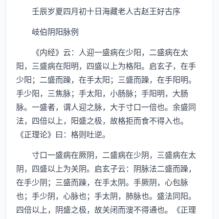
壬辰岁夏四月初十日海藏老人古赵王好古序
岐伯阴阳脉例
《内经》云：人迎一盛病在少阳，二盛病在太
阳，三盛病在阳明，四盛以上为格阳。启玄子，在手
少阳；二盛而躁，在手太阳；三盛而躁，在手阳明。
手少阳，三焦脉；手太阳，小肠脉；手阳明，大肠
脉。一盛者，谓人迎之脉，大于寸口一倍也。余盛同
法，四倍以上，阳盛之极，故格拒而食不得入也。
《正理论》曰：格则吐逆。
寸口一盛病在厥阴，二盛病在少阴，三盛病在太
阴，四盛以上为关阴。启玄子云：阴脉法二盛而躁，
在手少阴；三盛而躁，在手太阴。手厥阴，心包脉
也；手少阴，心脉也；手太阴，肺脉也。盛法同阳。
四倍以上，阴盛之极，故关闭而溲不得通也。《正理