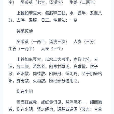
字） 吴茱萸（七合，汤漫洗） 生姜（二两半）
上锉如麻豆大，每服秤三钱，水一盏半，煮至八
分，去滓，温服，日三。仲景法：一剂
吴茱萸汤
吴茱萸（一两半，汤洗三次） 人参（三分）
生姜（一两半） 大枣（三个）
上锉如麻豆大，以水二大盏半，煮取七分，去
滓，分二服。若急者，阴毒甘草汤、白朮散、附子
散、正阳散、肉桂散、回阳丹、返阴丹。至于阴盛格
阳，霹雳散、火焰散。随经部分选用之。
伤在少阴
若面红或赤，或红赤俱见，脉浮沉不一，细而微
者，伤在少阴，肾之经也，通脉四逆汤（又方：甘草