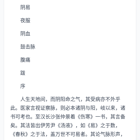
阴易
夜服
阴血
鼓击脉
腹痛
跋
序
人生天地间，而阴阳命之气，其受病亦不外乎
此。医家言视证察脉，则必本诸阴与阳，岐以来，诸
书可考也。至汉长沙张仲景着《伤寒》一书，其言备
矣。其法皆出伊芳尹《汤液》，如《易》之于数，
《春秋》之于法，盖万世不可易者。其论气脉形声，