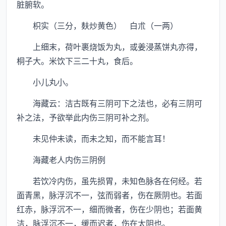
脏腑软。
枳实（三分，麸炒黄色） 白朮（一两）
上细末，荷叶裹烧饭为丸，或姜浸蒸饼丸亦得，
桐子大。米饮下三二十丸，食后。
小儿丸小。
海藏云：洁古既有三阴可下之法也，必有三阴可
补之法，予欲举此内伤三阴可补之剂。
未见仲未读，而未之知，而不能言耳！
海藏老人内伤三阴例
若饮冷内伤，虽先损胃，未知色脉各在何经。若
面青黑，脉浮沉不一，弦而弱者，伤在厥阴也。若面
红赤，脉浮沉不一，细而微者，伤在少阴也；若面黄
洁，脉浮沉不一，缓而迟者，伤在太阴也。