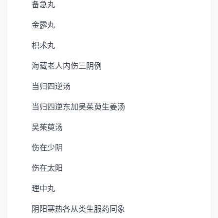
备急丸
金露丸
枳术丸
海藏老人内伤三阴例
当归四逆汤
当归四逆东加吴茱萸生姜汤
吴茱萸汤
伤在少阴
伤在太阳
理中丸
阴阳寒热各从类生服药同象