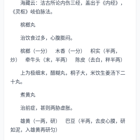
海藏云：洁古所论内伤三经，盖出于《内经》，
《灵枢》岐伯脉法。
槟榔丸
治饮食过多，心腹膨闷。
槟榔（一分） 木香（一分） 枳实（半两，
炒） 牵牛头（末，半两） 陈皮（去白，秤半两）
上为极细末，醋糊丸，桐子大，米饮生姜汤下二
十丸。
煮黄丸
治前症，甚则两胁虚胀。
雄黄（一两，研） 巴豆（半两，去皮心膜，研
如泥，入雄黄再研匀）