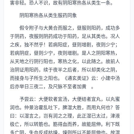
害非轻。恐人不识，故有阴阳寒热各从类生一条。
阴阳寒热各从类生服药同象
假令附子与大黄合而服之，昼服则阳药，成功多
于阴药，夜服则阴药成功于阳药，足从其类也。况人
之疾，独不然乎！若病阳症，昼则增剧，夜则少宁；
若病阴症，昼则少宁，夜则增剧。是人之阴阳寒热，
从天地之行阴行阳也，寒热之化，以此随之。故前人
治阴证用阳药，续于夜半之后者，所以却类化之阴，
而接身与子所生之阳也。《通玄类证》云：小建中汤
后亦举日三夜二，及尺脉不至者加黄 。
予尝云：大便软者宜汤，大便结者宜丸，以丸蜜
润也。仲景治霍乱吐下，脾湿大胜，而用丸何也？答
曰：以湿言之，岂有润之之理，此正湿已太过，津液
极亡，所以转筋也。筋得血而养，故能屈伸。利下既
多亡阴，失血反成枯燥，燥则所以不能屈伸也。故湿