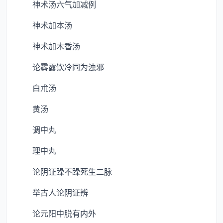
神术汤六气加减例
神术加本汤
神术加木香汤
论雾露饮冷同为浊邪
白朮汤
黄汤
调中丸
理中丸
论阴证躁不躁死生二脉
举古人论阴证辨
论元阳中脱有内外