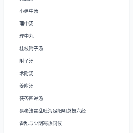
小建中汤
理中汤
理中丸
桂枝附子汤
附子汤
术附汤
姜附汤
茯苓四逆汤
易老法霍乱吐泻足阳明总摄六经
霍乱与少阴寒热同候