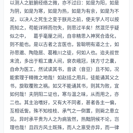
以测人之脏腑经络之微，亦不过曰：如是为阳，如是
为阴，如是为寒，如是为热，如是为有余，如是为不
足，以决人之死生之变于朕兆之前，使夫学人可以按
而知之，苟能详辨而勿失，则思过半矣！然混茫乎疑
似之中， 葛乎毫厘之间，自非精思入神冥合造化，
则不能也。是以古者之言医也，皆聪明有道之士，如
孙思邈、陶隐居、葛稚川之徒，何如人也。迨夫叔世
末流，多出于粗工庸人间，裒衣峨冠，挟方寸之囊，
自命为医工，然试读其书，音读（音豆）且不知，况
能索理于精微之地哉！如赵括之用兵，徒能诵其父之
书，旋取覆败之祸。如又不能诵其书，则其为败，宜
如何哉！夫阴阳二证也，寒与温之味，从而用之，亦
二也。其主治嗜好，又有大不同者，甚者各主一偏，
互相诋訾。殊不知桂枝、承气之一倒置，则毙之患立
见。异时承平贵为人之为病皆然，热黜阴候不论，岂
理也哉！且四方风土既殊，而人之禀受亦异，而一律