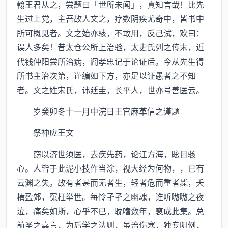
翰王君从之，尝题曰「世所未闻」，真知言哉！比先
生过上党，主吾故人文之，疗数阴疾尤奇中，皆书中
所可概见者。文之始亦骇，不敢用，反己试，欢曰：
误人多矣！昔太仓公所上治验，太史氏列之传末，近
代钱仲阳尝所治病，阎孝忠记于论证后。今从先生得
所书主治次第，谨编如下方，亦足以证愚者之不知
者。文之姓宋氏，讳廷圭，长平人，世亦号善医云。
岁癸卯冬十一月中浣日王官麻革信之谨题
祭神应王文
窃以济世须医，去疾先药，论江方海，眩目骇
心。人皆于此泥小技作当涂，视大经为何物，，已有
云渊之失。故有者甚而无者生，轻者危而重者毙，夭
横盈郊，冤枉举世。每怜孑孑之幽魂，谁听嗷嗷之夜
泣，痛矣如斯，心乎不已，耽嗜数年，裒成此集。总
前圣之嘉言，为后学之法则，虽治伤寒，独专阴例，