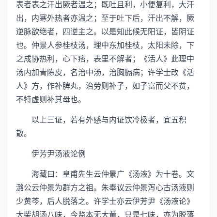
表者表之汗出厥者温之；既吐且利，小便复利，大汗
出，内寒外热者亦温之；至于吐下后，汗出不解，厥
逆脉欲绝者，四逆主之。以是知此候无阳证，皆阴证
也。仲景人参桂枝汤，理中东加桂枝，太阳未除，下
之成协热利，心下痞，表里不解者；《活人》此理中
汤内加青陈皮，名治中汤，治胸膈病；许学士改《活
人》方，作补脾丸，治劳则补子，如子富而父不贫，
不特虚则补其母也。
以上三证，若有外感与内证饮冷极者，宜五积
散。
伊芳尹汤液论例
海藏曰：皇甫先生云仲景广《汤液》为十卷。文
潞公云仲景为群方之祖。朱奉议云仲景泻心古汤液则
少黄芩，后人脱落之。许学士亦云伊芳尹《汤液论》
大柴胡汤八味，今监本无大黄，只是七味，亦为脱落