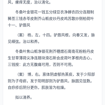
风，瘰痒无度，治以清化。
冬桑叶金银花一钱五分绿豆衣净蝉衣四分连翘制
豨莶三钱赤苓皮荆芥山栀皮炒丹皮鸡苏散炒侧柏荷叶
十一、驴唇风
（案） 杨，左，十四。驴唇风根，向春又发，脉
见细弦。治以和养。
冬桑叶焦山栀净银花荆芥穗煨石膏南花粉粉丹皮
生甘草薄荷尖净连翘块滑石新会皮荷叶茅根肉去心，
三钱按：此方无腹痛可用，否则不可用。
（案） 博，右。禀体阴虚郁热蒸痰，发于少阳部
则为子母疬，发于阳明部则为驴唇风，脉圆见弦数。
自痧疹后阴分更伤，肌肤皆为枯燥。
拟以清养。