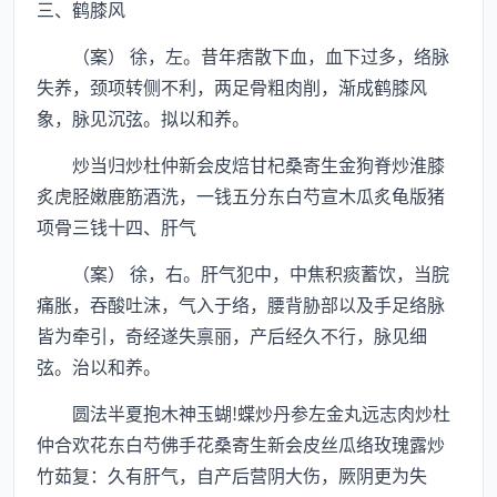
三、鹤膝风
（案） 徐，左。昔年痞散下血，血下过多，络脉
失养，颈项转侧不利，两足骨粗肉削，渐成鹤膝风
象，脉见沉弦。拟以和养。
炒当归炒杜仲新会皮焙甘杞桑寄生金狗脊炒淮膝
炙虎胫嫩鹿筋酒洗，一钱五分东白芍宣木瓜炙龟版猪
项骨三钱十四、肝气
（案） 徐，右。肝气犯中，中焦积痰蓄饮，当脘
痛胀，吞酸吐沫，气入于络，腰背胁部以及手足络脉
皆为牵引，奇经遂失禀丽，产后经久不行，脉见细
弦。治以和养。
圆法半夏抱木神玉蝴!蝶炒丹参左金丸远志肉炒杜
仲合欢花东白芍佛手花桑寄生新会皮丝瓜络玫瑰露炒
竹茹复：久有肝气，自产后营阴大伤，厥阴更为失