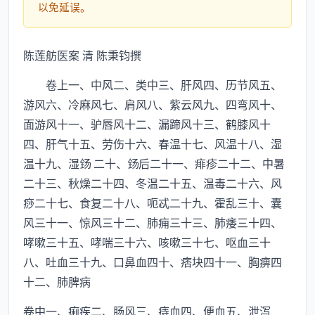
以免延误。
陈莲舫医案 清 陈秉钧撰
卷上一、中风二、类中三、肝风四、历节风五、
游风六、冷麻风七、肩风八、紫云风九、四弯风十、
面游风十一、驴唇风十二、漏蹄风十三、鹤膝风十
四、肝气十五、劳伤十六、春温十七、风温十八、湿
温十九、湿 二十、后二十一、痱疹二十二、中暑
二十三、秋燥二十四、冬温二十五、温毒二十六、风
痧二十七、食复二十八、呃忒二十九、霍乱三十、囊
风三十一、惊风三十二、肺痈三十三、肺痿三十四、
哮嗽三十五、哮喘三十六、咳嗽三十七、呕血三十
八、吐血三十九、口鼻血四十、痞块四十一、胸痹四
十二、肺脾病
卷中一、痢疾二、肠风三、痔血四、便血五、泄泻