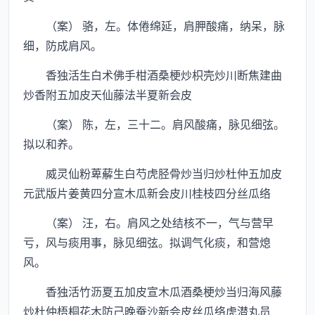
（案） 骆，左。体倦绵延，肩胛酸痛，纳呆，脉
细，防成肩风。
香独活生白术佛手柑酒桑梗炒枳壳炒川断焦建曲
炒香附五加皮天仙藤法半夏新会皮
（案） 陈，左，三十二。肩风酸痛，脉见细弦。
拟以和养。
威灵仙粉萆薢生白芍虎胫骨炒当归炒杜仲五加皮
元武版片姜黄四分宣木瓜新会皮川桂枝四分丝瓜络
（案） 汪，右。肩风之处结核不一，气与营早
亏，风与痰用事，脉见细弦。拟调气化痰，和营熄
风。
香独活竹沥夏五加皮宣木瓜酒桑梗炒当归海风藤
炒杜仲梧桐花木防己晚蚕沙新会皮丝瓜络虎潜丸员