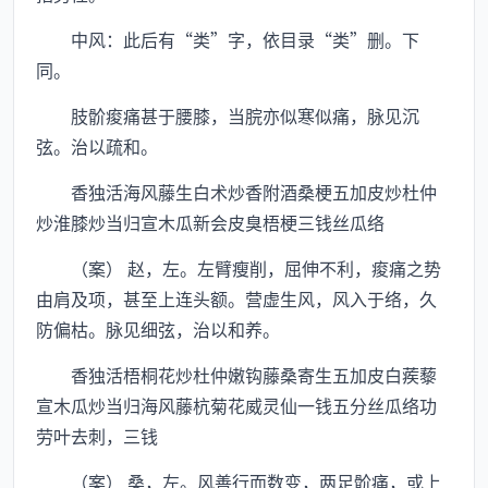
中风：此后有“类”字，依目录“类”删。下
同。
肢骱痠痛甚于腰膝，当脘亦似寒似痛，脉见沉
弦。治以疏和。
香独活海风藤生白术炒香附酒桑梗五加皮炒杜仲
炒淮膝炒当归宣木瓜新会皮臭梧梗三钱丝瓜络
（案） 赵，左。左臂瘦削，屈伸不利，痠痛之势
由肩及项，甚至上连头额。营虚生风，风入于络，久
防偏枯。脉见细弦，治以和养。
香独活梧桐花炒杜仲嫩钩藤桑寄生五加皮白蒺藜
宣木瓜炒当归海风藤杭菊花威灵仙一钱五分丝瓜络功
劳叶去刺，三钱
（案） 桑，左。风善行而数变，两足骱痛，或上