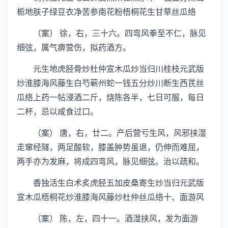
栀地肤子绿豆衣净苦参南花粉梧桐花生甘草丝瓜络
（案） 徐，右，三十六。四弯风拳至不仁，脉见
细弦，属气痹营伤，拟药酒方。
元生地虎胫骨炒杜仲宣木瓜炒当归川桂枝元武版
炒淮膝海风藤生白芍蕲州蛇一钱五分炒川断生西芪丝
瓜络上药一帖浸酒二斤，烧陈各半，七日可服，每日
二杯，忌以咸食过口。
（案） 唐，右，廿二。产后营亏生风，风邪挟湿
走窜经隧，两足酸软，膝盖肿势虽退，仍伸而难屈，
两手亦为发麻，将成四弯风，脉见细弦。治以疏和。
香独活生白术炙虎胫五加皮桑寄生炒当归元武版
宣木瓜梧桐花炒淮膝海风藤炒杜仲丝瓜络十、面游风
（案） 陈，左，四十一。酒湿挟风，发为面游