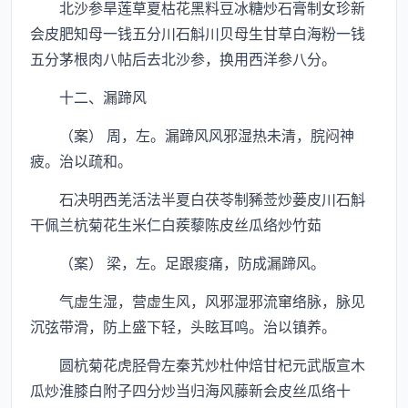
北沙参旱莲草夏枯花黑料豆冰糖炒石膏制女珍新
会皮肥知母一钱五分川石斛川贝母生甘草白海粉一钱
五分茅根肉八帖后去北沙参，换用西洋参八分。
十二、漏蹄风
（案） 周，左。漏蹄风风邪湿热未清，脘闷神
疲。治以疏和。
石决明西羌活法半夏白茯苓制豨莶炒蒌皮川石斛
干佩兰杭菊花生米仁白蒺藜陈皮丝瓜络炒竹茹
（案） 梁，左。足跟痠痛，防成漏蹄风。
气虚生湿，营虚生风，风邪湿邪流窜络脉，脉见
沉弦带滑，防上盛下轻，头眩耳鸣。治以镇养。
圆杭菊花虎胫骨左秦艽炒杜仲焙甘杞元武版宣木
瓜炒淮膝白附子四分炒当归海风藤新会皮丝瓜络十