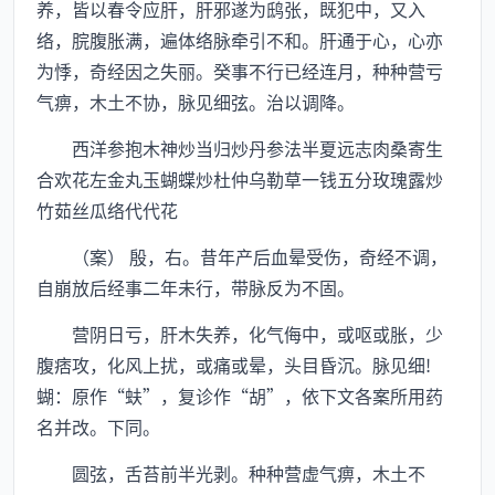
养，皆以春令应肝，肝邪遂为鸱张，既犯中，又入
络，脘腹胀满，遍体络脉牵引不和。肝通于心，心亦
为悸，奇经因之失丽。癸事不行已经连月，种种营亏
气痹，木土不协，脉见细弦。治以调降。
西洋参抱木神炒当归炒丹参法半夏远志肉桑寄生
合欢花左金丸玉蝴蝶炒杜仲乌勒草一钱五分玫瑰露炒
竹茹丝瓜络代代花
（案） 殷，右。昔年产后血晕受伤，奇经不调，
自崩放后经事二年未行，带脉反为不固。
营阴日亏，肝木失养，化气侮中，或呕或胀，少
腹痞攻，化风上扰，或痛或晕，头目昏沉。脉见细!
蝴：原作“蚨”，复诊作“胡”，依下文各案所用药
名并改。下同。
圆弦，舌苔前半光剥。种种营虚气痹，木土不