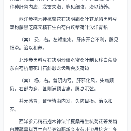
种种肝肾内虚，龙雷失潜，脉见细弦，治以镇养。
西洋参抱木神杭菊花石决明霜桑叶苍龙齿黑料豆
双钩藤黑芝麻元精石生白芍白蒺藜荷叶边洋青铅
（案） 费，右。左颊痠疼，牙床开合不利，脉见
细滑。治以和养。
北沙参黑料豆石决明炒僵蚕蜜桑叶制女珍白蒺藜
东白芍杭菊花川石斛煅龙齿新会皮荷边
（案） 杨，右。营阴内亏，肝邪化风，头痛频
仍，右部为多，甚则满顶皆痛，脉息沉弦。
并无感冒，证情皆由内发，久防目损。治以和
养。
西洋参元精石抱木神法半夏桑寄生杭菊花苍龙齿
白蒺藜黑料豆生白芍双钩藤新会皮荷叶边员接方：冬