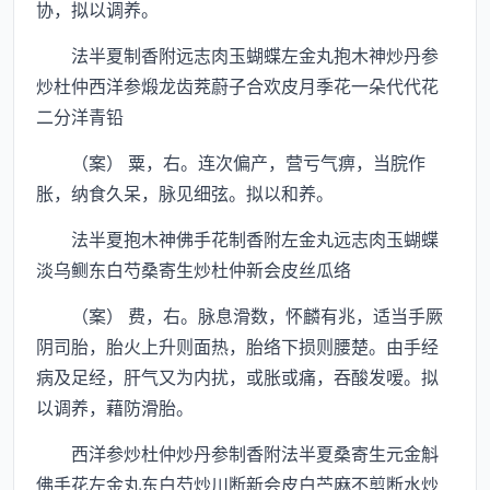
协，拟以调养。
法半夏制香附远志肉玉蝴蝶左金丸抱木神炒丹参
炒杜仲西洋参煅龙齿茺蔚子合欢皮月季花一朵代代花
二分洋青铅
（案） 粟，右。连次偏产，营亏气痹，当脘作
胀，纳食久呆，脉见细弦。拟以和养。
法半夏抱木神佛手花制香附左金丸远志肉玉蝴蝶
淡乌鲗东白芍桑寄生炒杜仲新会皮丝瓜络
（案） 费，右。脉息滑数，怀麟有兆，适当手厥
阴司胎，胎火上升则面热，胎络下损则腰楚。由手经
病及足经，肝气又为内扰，或胀或痛，吞酸发嗳。拟
以调养，藉防滑胎。
西洋参炒杜仲炒丹参制香附法半夏桑寄生元金斛
佛手花左金丸东白芍炒川断新会皮白苎麻不剪断水炒