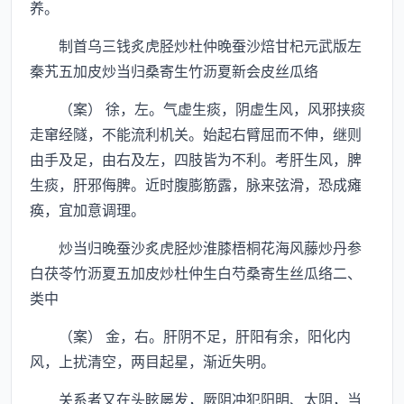
养。
制首乌三钱炙虎胫炒杜仲晚蚕沙焙甘杞元武版左
秦艽五加皮炒当归桑寄生竹沥夏新会皮丝瓜络
（案） 徐，左。气虚生痰，阴虚生风，风邪挟痰
走窜经隧，不能流利机关。始起右臂屈而不伸，继则
由手及足，由右及左，四肢皆为不利。考肝生风，脾
生痰，肝邪侮脾。近时腹膨筋露，脉来弦滑，恐成瘫
痪，宜加意调理。
炒当归晚蚕沙炙虎胫炒淮膝梧桐花海风藤炒丹参
白茯苓竹沥夏五加皮炒杜仲生白芍桑寄生丝瓜络二、
类中
（案） 金，右。肝阴不足，肝阳有余，阳化内
风，上扰清空，两目起星，渐近失明。
关系者又在头眩屡发，厥阴冲犯阳明、太阴，当