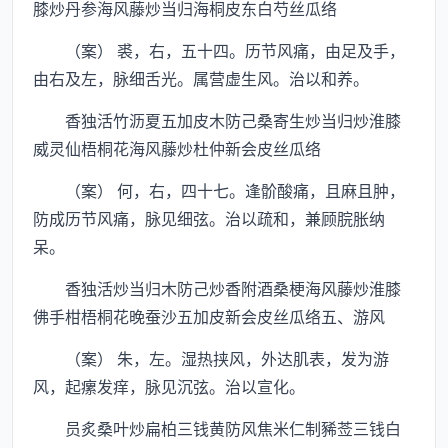
膝炒丹参海风藤炒当归海桐皮东白芍丝瓜络
（案） 裘，右，五十四。历节风痛，由足及手，
由右及左，脉细舌光。属营虚生风。治以和养。
香独活竹沥夏五加皮木防己桑寄生炒当归炒淮膝
威灵仙梧桐花海风藤炒杜仲新会皮丝瓜络
（案） 何，右，四十七。逢骱酸痛，且麻且肿，
防成历节风痛，脉见细弦。治以疏和，兼顾脘胀纳
呆。
香独活炒当归木防己炒香附酒桑梗海风藤炒淮膝
佛手柑梧桐花晚蚕沙五加皮新会皮丝瓜络五、游风
（案） 朱，左。湿热挟风，外达肌表，发为游
风，起瘰发痒，脉见沉弦。治以宣化。
员炙桑叶炒扁柏三钱黄防风焦米仁制豨莶三钱白