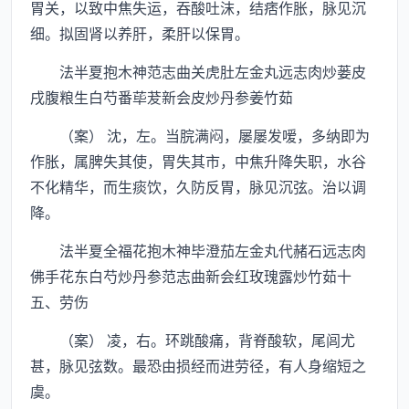
胃关，以致中焦失运，吞酸吐沫，结痞作胀，脉见沉
细。拟固肾以养肝，柔肝以保胃。
法半夏抱木神范志曲关虎肚左金丸远志肉炒蒌皮
戌腹粮生白芍番荜茇新会皮炒丹参姜竹茹
（案） 沈，左。当脘满闷，屡屡发嗳，多纳即为
作胀，属脾失其使，胃失其市，中焦升降失职，水谷
不化精华，而生痰饮，久防反胃，脉见沉弦。治以调
降。
法半夏全福花抱木神毕澄茄左金丸代赭石远志肉
佛手花东白芍炒丹参范志曲新会红玫瑰露炒竹茹十
五、劳伤
（案） 凌，右。环跳酸痛，背脊酸软，尾闾尤
甚，脉见弦数。最恐由损经而进劳径，有人身缩短之
虞。