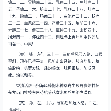
痈二十二、胃脘痈二十三、乳痈二十四、鱼肚痈二十
五、子痈二十六、脏毒二十七、乳癖二十八、肛痈二
十九、腋痈三十、肠痈三十一、曲池痈三十二、腿痈
三十三、血风疮三十四、产后三十五、胎前三十六、
奔豚三十七、健忘三十八、怔忡三十九、虫积四十、
崩漏四十一、停经四十二、调经卷上青浦陈秉钧莲舫
甫著一、中风!
（案） 钱，左"，三十一。三疟后风邪入络，口眼
歪斜，现在已得平复。风势走窜经络，肢麻筋掣，脘
痛腹鸣，头蒙发眩，燔灼艰寐，脉见细弦。防成风
瘫。治以和养。
香独活炒当归海风藤抱木神桑寄生炒丹参焙甘杞
苍龙齿川桂枝东白芍杭菊花宣木瓜丝瓜络虎潜丸
（案） 孙，左，廿六。寒热后风湿入络，!" 左：
指男性。