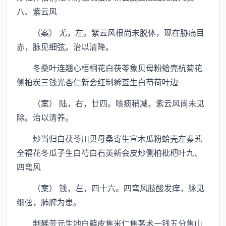
八、紫云风
（案） 尤，左。紫云风根尚未脱体，现在胁痛目
赤，脉见细弦。治以清降。
冬桑叶连翘心梧桐花白茯苓象贝母粉蛤壳杭菊花
侧柏炭三钱光杏仁新会红制豨莶生白芍荷叶边
（案） 陆，右，廿四。咳痰稍减，紫云风尚未见
除。治以清养。
炒当归白茯苓川贝母桑寄生宣木瓜粉蛤壳左秦艽
全福花冬瓜子生白芍白石英新会皮炒侧柏枇杷叶九、
四弯风
（案） 钱，左，四十六。四弯风肢酸发痒，脉见
细弦，肺脾为患。
制豨莶元生地白藓皮焦米仁焦茅术一钱五分焦山