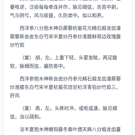
要呕逆，泛痰每每牵连并作，脉见细弦，舌苔中剥，
气与阴亏，风与痰盛，久防类中。拟以和养。
西洋参八分抱木神白蒺藜杭菊花元精石煅龙齿潼
蒺藜新会皮东白芍宋半夏炒丹参炒淮膝鲜荷边玫瑰露
炒竹茹
（案） 胡，左。上重下轻，头蒙发眩，两足酸
软，脉细而弦，最防类中。
西洋参抱木神新会皮炒丹参元精石煅龙齿潼蒺藜
炒淮膝东白芍宋半夏杭菊花焙甘杞洋青铅炒竹茹三、
肝风
（案） 高，左。头疼时冲，或呕或溏，脉见细
弦，治以疏和。
法半夏抱木神嫩钩藤冬桑叶煨天麻八分煅龙齿蔓