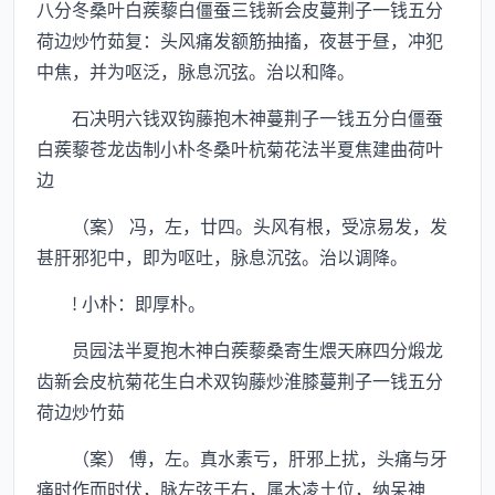
八分冬桑叶白蒺藜白僵蚕三钱新会皮蔓荆子一钱五分
荷边炒竹茹复：头风痛发额筋抽搐，夜甚于昼，冲犯
中焦，并为呕泛，脉息沉弦。治以和降。
石决明六钱双钩藤抱木神蔓荆子一钱五分白僵蚕
白蒺藜苍龙齿制小朴冬桑叶杭菊花法半夏焦建曲荷叶
边
（案） 冯，左，廿四。头风有根，受凉易发，发
甚肝邪犯中，即为呕吐，脉息沉弦。治以调降。
! 小朴：即厚朴。
员园法半夏抱木神白蒺藜桑寄生煨天麻四分煅龙
齿新会皮杭菊花生白术双钩藤炒淮膝蔓荆子一钱五分
荷边炒竹茹
（案） 傅，左。真水素亏，肝邪上扰，头痛与牙
痛时作而时伏，脉左弦于右，属木凌土位，纳呆神