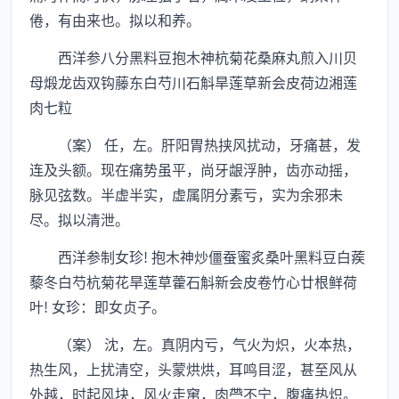
倦，有由来也。拟以和养。
西洋参八分黑料豆抱木神杭菊花桑麻丸煎入川贝
母煅龙齿双钩藤东白芍川石斛旱莲草新会皮荷边湘莲
肉七粒
（案） 任，左。肝阳胃热挟风扰动，牙痛甚，发
连及头额。现在痛势虽平，尚牙龈浮肿，齿亦动摇，
脉见弦数。半虚半实，虚属阴分素亏，实为余邪未
尽。拟以清泄。
西洋参制女珍! 抱木神炒僵蚕蜜炙桑叶黑料豆白蒺
藜冬白芍杭菊花旱莲草藿石斛新会皮卷竹心廿根鲜荷
叶! 女珍：即女贞子。
（案） 沈，左。真阴内亏，气火为炽，火本热，
热生风，上扰清空，头蒙烘烘，耳鸣目涩，甚至风从
外越，时起风块，风火走窜，肉不宁，腹痛热炽。