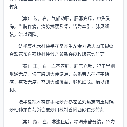
竹茹
（案） 包，右。气郁动肝，肝邪充斥，中焦受
侮，当脘作痛，痛势扰腰及背，皆为牵引，脉见细
弦。治以调降。
法半夏抱木神佛手花桑寄生左金丸远志肉玉蝴蝶
合欢花东白芍炒杜仲炒丹参新会皮玫瑰花炒竹茹
（案） 王，右。血不养肝，肝气充斥，犯于胃则
呕逆无度，侮于脾则大便溏薄，关系者尤在脘宇结
痞，痞攻无度，甚则大如覆盘，脉见细弦。治以疏
和。
法半夏抱木神佛手花炒丹参左金丸远志肉玉蝴蝶
炒杜仲东白芍新会皮炒川楝制香附西砂仁炒竹茹
（案） 缪，左。淋浊止后，精溺未曾分清，肾为