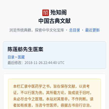
殆知阁
中国古典文献
浏览
传统典籍，
探索
中华文化宝库
·
总目录
·
最近更新
陈莲舫先生医案
目录
>
医藏
最后修改：
2018-11-26 22:44:40 UTC
本栏汇录中医药学之书，旨在保存文献，以资考
证，不以行医为务。其所载方论，皆成说于旧时，
未必尽合今之医理。本站对其是非，不作判断。读
者如有疾患，当咨今世医师，毋据古书自行诊治，