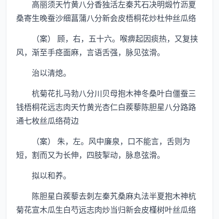
高丽须天竹黄八分香独活左秦艽石决明煅竹沥夏
桑寄生晚蚕沙细菖蒲八分新会皮梧桐花炒杜仲丝瓜络
（案） 顾，右，五十六。喉痹起因痰热，又复挟
风，渐至手痉面麻，言语舌强，脉见弦滑。
治以清熄。
杭菊花扎马勃八分川贝母抱木神冬桑叶白僵蚕三
钱梧桐花远志肉天竹黄光杏仁白蒺藜陈胆星八分路路
通七枚丝瓜络荷边
（案） 朱，左。风中廉泉，口不能言，舌则为
短，割而又为长伸，四肢掣动，脉息弦滑。
拟以和养。
陈胆星白蒺藜去刺左秦艽桑麻丸法半夏抱木神杭
菊花宣木瓜生白芍远志肉炒当归新会皮槿树叶丝瓜络