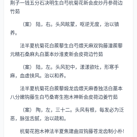
荆子一钱五分石决明生白芍杭菊花新会皮炒丹参荷边
竹茹
（案） 陆，右。头风眩蒙，呕逆无度，治以镇
养。
法半夏杭菊花白蒺藜生白芍煨天麻双钩藤潼蒺藜
元精石桑麻丸白藁本炒淮麦新会皮荷边竹茹
（案） 陆，左。头风犯中，漾漾欲吐，形寒手
麻，血虚挟风。治以和养。
法半夏杭菊花白蒺藜煅龙齿煨天麻香独活白藁本
八分嫩钩藤生白芍桑寄生抱木神新会皮荷边姜竹茹
（案） 陶，左，三十二。头风有根，每发必为泛
恶，脉弦舌腻，治以疏和。
杭菊花抱木神法半夏焦建曲双钩藤苍龙齿制小朴!