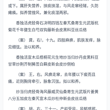
或下。属肝失营养，挟痰挟湿，与风走窜经隧，久防
瘫痪。拟养营搜风，兼化痰湿两邪。
香独活虎胫骨石决明四钱左秦艽桑寄生元武版杭
菊花千年健生白芍双钩藤新会皮黑料豆丝瓜络
（案） 龚，右!，十九。四肢麻痹，肌肤发痒，脉
见细弦。治以和养。
香独活宣木瓜梧桐花元生地炒当归炒丹皮黑料豆
甘草炒荆芥制豨莶白藓皮新会皮炒侧柏
（案） 王，右。风痹走窜，去年腰以下痠而且
痛，近则胸背牵引，脉象沉弦。拟以和养。
炒当归虎胫骨海风藤威灵仙桑寄生元武版片姜黄
八分五加皮左秦艽宣木瓜炒杜仲新会皮丝瓜络
（案） 胡，右，三十一。产前受风，风郁感邪，