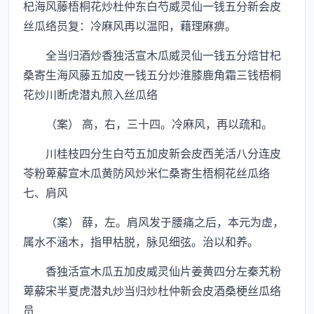
杞海风藤梧桐花炒杜仲东白芍威灵仙一钱五分新会皮
丝瓜络员复：冷麻风再以温阳，藉理麻痹。
全当归酒炒香独活宣木瓜威灵仙一钱五分焙甘杞
桑寄生海风藤五加皮一钱五分炒淮膝鹿角霜三钱梧桐
花炒川断虎潜丸煎入丝瓜络
（案） 高，右，三十四。冷麻风，再以疏和。
川桂枝四分生白芍五加皮新会皮西羌活八分连皮
苓粉萆薢宣木瓜黄防风炒米仁桑寄生梧桐花丝瓜络
七、肩风
（案） 薛，左。肩风发于腰痛之后，本元为虚，
属水不涵木，指甲枯脱，脉见细弦。治以和养。
香独活宣木瓜五加皮威灵仙片姜黄四分左秦艽粉
萆薢宋半夏虎潜丸炒当归炒杜仲新会皮酒桑梗丝瓜络
员