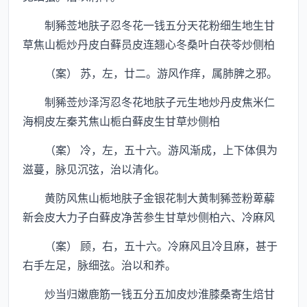
制豨莶地肤子忍冬花一钱五分天花粉细生地生甘
草焦山栀炒丹皮白藓员皮连翘心冬桑叶白茯苓炒侧柏
（案） 苏，左，廿二。游风作痒，属肺脾之邪。
制豨莶炒泽泻忍冬花地肤子元生地炒丹皮焦米仁
海桐皮左秦艽焦山栀白藓皮生甘草炒侧柏
（案） 冷，左，五十六。游风渐成，上下体俱为
滋蔓，脉见沉弦，治以清化。
黄防风焦山栀地肤子金银花制大黄制豨莶粉萆薢
新会皮大力子白藓皮净苦参生甘草炒侧柏六、冷麻风
（案） 顾，右，五十六。冷麻风且冷且麻，甚于
右手左足，脉细弦。治以和养。
炒当归嫩鹿筋一钱五分五加皮炒淮膝桑寄生焙甘