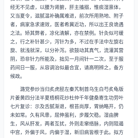
经无不见虚，以腰为肾腑，肝主搐搦，惟痰湿禀体，
又当夏令，滋腻温补确属难进，前次所用熟地、附子
者，病家急求速效，医者希冀近功，所以出王良诡遇
之法。矫其弊者，凉化清解，亦在禁例。针灸似可缓
之，行之补针甚少，泻针为多，不过在手法中左旋右
旋、就浅就深，以分补泻。欲鼓动其真气，流灌其营
阴，恐非针力所能及，拙见一月间针一二次，至于服
药间日一服，从容调治似最合宜，请高明辨之，备方
候政。
潞党参炒当归炙虎胫左秦艽制首乌生白芍炙龟版
片姜黄四分法半夏梧桐花炒杜仲千年健桑寄生功劳叶
七片复诊：示及舌腻渐退，根苔尚厚，胃纳略开，仍
未如常。久有风患，屈伸虽利，步履欠稳。湿由脾
生，风从肝发，两者互扰，外则走窜络脉，内则阻遏
中宫，外偏于风，内偏于湿，新旧病皆根于此。拟方