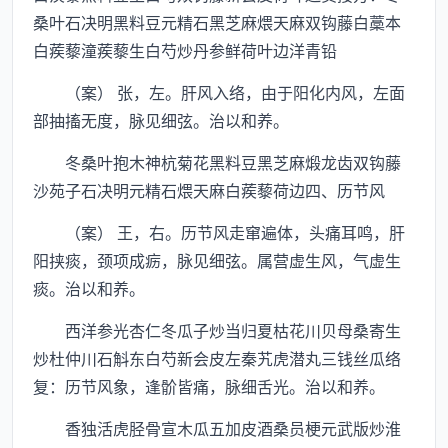
桑叶石决明黑料豆元精石黑芝麻煨天麻双钩藤白藁本
白蒺藜潼蒺藜生白芍炒丹参鲜荷叶边洋青铅
（案） 张，左。肝风入络，由于阳化内风，左面
部抽搐无度，脉见细弦。治以和养。
冬桑叶抱木神杭菊花黑料豆黑芝麻煅龙齿双钩藤
沙苑子石决明元精石煨天麻白蒺藜荷边四、历节风
（案） 王，右。历节风走窜遍体，头痛耳鸣，肝
阳挟痰，颈项成疬，脉见细弦。属营虚生风，气虚生
痰。治以和养。
西洋参光杏仁冬瓜子炒当归夏枯花川贝母桑寄生
炒杜仲川石斛东白芍新会皮左秦艽虎潜丸三钱丝瓜络
复：历节风象，逢骱皆痛，脉细舌光。治以和养。
香独活虎胫骨宣木瓜五加皮酒桑员梗元武版炒淮