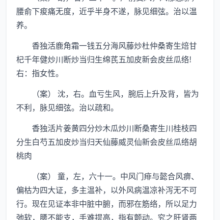
腰俞下痠痛无度，近乎半身不遂，脉见细弦。治以温
养。
香独活鹿角霜一钱五分海风藤炒杜仲桑寄生焙甘
杞千年健炒川断炒当归生绵芪五加皮新会皮丝瓜络!
右：指女性。
（案） 沈，右。血亏生风，腕后上升及背，皆为
不利，脉见细弦。治以疏和。
香独活片姜黄四分炒木瓜炒川断桑寄生川桂枝四
分生白芍五加皮炒当归天仙藤威灵仙新会皮丝瓜络胡
桃肉
（案） 童，左，六十一。中风门痱与懿合风痹、
偏枯为四大证，多主温补，以外风病温凉补泻无不可
行。现在见证本非中脏中腑，而邪在筋络，所以足力
弛软，腰不能支，手难提高，指有颤动。究之肝肾两