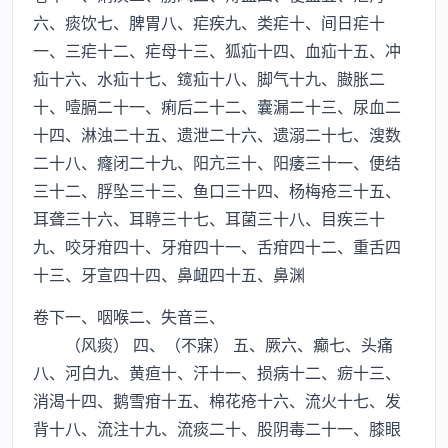
六、痰饮七、脾胃八、疟疾九、类疟十、间日疟十
一、三疟十二、疟母十三、狐疝十四、血疝十五、冲
疝十六、水疝十七、疝十八、脚气十九、臌胀二
十、噎膈二十一、痢后二十二、囊漏二十三、尿血二
十四、淋浊二十五、遗泄二十六、遗溺二十七、溲数
二十八、癃闭二十九、阳亢三十、阳痿三十一、便结
三十二、脬坠三十三、鱼口三十四、杨梅疮三十五、
耳聋三十六、耳聤三十七、耳菌三十八、目疾三十
九、咬牙疳四十、牙疳四十一、舌疳四十二、重舌四
十三、牙宣四十四、鼻衄四十五、鼻渊
卷下一、咽喉二、失音三、
（风痰） 四、（不寐） 五、厥六、癫七、头痛
八、河白九、黄疸十、汗十一、损病十二、疬十三、
消渴十四、鹅雪疳十五、棉花疮十六、流火十七、发
背十八、流注十九、流痰二十、股阴毒二十一、膝眼