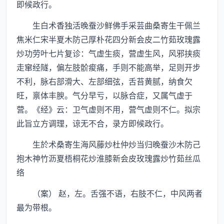
即候政行。
生白术香独活晚蚕沙鲜佛手采芸曲桑寄生干佩兰
焦米仁宋半夏木防己厚朴花四分新会皮二竹茹玫瑰露
炒功劳叶七片复诊：气虚生痰，营虚生风，风邪挟痰
走窜经隧，偏左肢骱痠痛，手则不能高举，足则开步
不利，脉右部滑大、左部细弦，舌苔黄腻，纳食欠
旺，禀体丰腴。气分早亏，以脉合症，又属气虚于
营。《经》云：卫气虚则不用，营气虚则不仁。拟宗
此旨立方调理，谅无不合，录方即候政行。
生於术桑寄生海风藤炒杜仲炒当归晚蚕沙木防己
抱木神竹沥夏梧桐花炒淮膝新会皮玫瑰露炒竹茹丝瓜
络
（案） 赵，左。舌强不语，右肢不仁，中风两者
最为带根。