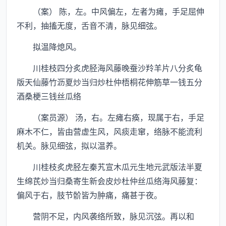
（案） 陈，左。中风偏左，左者为瘫，手足屈伸
不利，抽搐无度，舌音不清，脉见细弦。
拟温降熄风。
川桂枝四分炙虎胫海风藤晚蚕沙羚羊片八分炙龟
版天仙藤竹沥夏炒当归炒杜仲梧桐花伸筋草一钱五分
酒桑梗三钱丝瓜络
（案员源） 汤，右。左瘫右痪，现属于右，手足
麻木不仁，皆由营虚生风，风痰走窜，络脉不能流利
机关。脉见细弦，拟以温养。
川桂枝炙虎胫左秦艽宣木瓜元生地元武版法半夏
生绵芪炒当归桑寄生新会皮炒杜仲丝瓜络海风藤复：
偏风于右，肢节骱皆为肿痛，痛甚于夜。
营阴不足，内风袭络所致，脉见沉弦。再以和