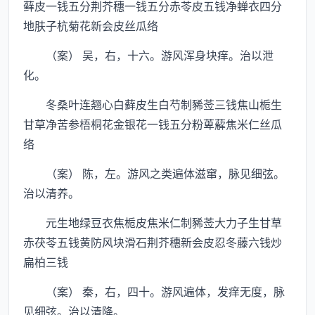
藓皮一钱五分荆芥穗一钱五分赤苓皮五钱净蝉衣四分
地肤子杭菊花新会皮丝瓜络
（案） 吴，右，十六。游风浑身块痒。治以泄
化。
冬桑叶连翘心白藓皮生白芍制豨莶三钱焦山栀生
甘草净苦参梧桐花金银花一钱五分粉萆薢焦米仁丝瓜
络
（案） 陈，左。游风之类遍体滋窜，脉见细弦。
治以清养。
元生地绿豆衣焦栀皮焦米仁制豨莶大力子生甘草
赤茯苓五钱黄防风块滑石荆芥穗新会皮忍冬藤六钱炒
扁柏三钱
（案） 秦，右，四十。游风遍体，发痒无度，脉
见细弦。治以清降。