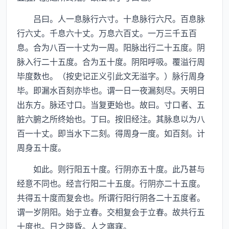
吕曰。人一息脉行六寸。十息脉行六尺。百息脉
行六丈。千息六十丈。万息六百丈。一万三千五百
息。合为八百一十丈为一周。阳脉出行二十五度。阴
脉入行二十五度。合为五十度。阴阳呼吸。覆溢行周
毕度数也。（按史记正义引此文无溢字。）脉行周身
毕。即漏水百刻亦毕也。谓一日一夜漏刻尽。天明日
出东方。脉还寸口。当复更始也。故曰。寸口者、五
脏六腑之所终始也。丁曰。按旧经注。其脉息以为八
百一十丈。即当水下二刻。得周身一度。如百刻。计
周身五十度。
如此。则行阳五十度。行阴亦五十度。此乃甚与
经意不同也。经言行阳二十五度。行阴亦二十五度。
共得五十度而复会也。所谓行阳行阴各二十五度者。
谓一岁阴阳。始于立春。交相复会于立春。故共行五
十度也。日之晓昏。人之寤寐。