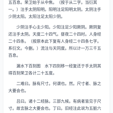
五百息。荣卫始于从中焦。（按于从二字。当衍其
一。）注手太阴阳明。阳明注足阳明太阴。太阴注手
少阴太阳。太阳注足太阳少阴。
少阴注手心主少阳。少阳注足少阳厥阴。厥阴复
还注手太阴。天度二十四气。昼夜二十四时。人身经
二十四条。（按原本此下复有人身经二十四条七字。
系衍文。今删。）流注与天同度。所以计一万三千五
百息。
漏水下百刻图 水下四刻移一经复还于手太阴其
得百刻荣卫各计二十五度。
二难曰。脉有尺寸。何谓也。然。尺寸者、脉之
大要会也。
吕曰。诸十二经脉。三部九候。有病者皆见于尺
寸。故言脉之大要会也。丁曰。旧经注此说为五脏六