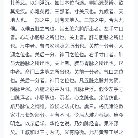
其善恶。以别浮沉。如其本位尚迷。则病源莫辨。欲
其愈疾。亦难矣哉。三部者。寸关尺也。九候者、天
地人也。一部之中。则有天地人。三部之中。合为九
候。以候五脏之气也。其五脏六腑所出者。左手寸口
者。心与小肠脉之所出也。关上者。肝与胆脉之所出
也。尺中者。肾与膀胱脉之所出也。关前一分者。人
迎之位也。关后一分。神门之位也。右手寸口者。肺
与大肠脉之所出也。关上者。脾与胃脉之所出也。尺
中者。命门三焦脉之所出也。关前一分者。气口之位
也。关后一分者。神门之位也。凡五脏之脉并为阴。
阴脉皆沉。六腑之脉并为阳。阳脉皆浮。假令左手寸
口脉浮者。小肠脉也。沉者。心之脉也。余皆仿此。
斯乃脉位之纲维。诊候之法式也。虞曰。杨氏诸论数
家寸尺长短部分。互有不同。令后人难为根据。庶今
明之。以示后学。华佗之说。乃如脉经言。果不谬
矣。王叔和以三寸为式。义有隐微。此乃黄帝正经之