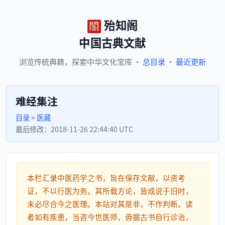
殆知阁
中国古典文献
浏览
传统典籍，
探索
中华文化宝库
·
总目录
·
最近更新
难经集注
目录
>
医藏
最后修改：
2018-11-26 22:44:40 UTC
本栏汇录中医药学之书，旨在保存文献，以资考
证，不以行医为务。其所载方论，皆成说于旧时，
未必尽合今之医理。本站对其是非，不作判断。读
者如有疾患，当咨今世医师，毋据古书自行诊治，