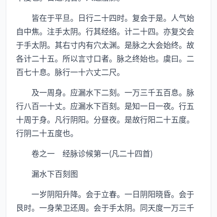
皆在于平旦。日行二十四时。复会于是。人气始
自中焦。注手太阴。行其经络。计二十四。亦复交会
于手太阴。其右寸内有穴太渊。是脉之大会始终。故
各计二十五。所以言寸口者。脉之终始也。虞曰。二
百七十息。脉行一十六丈二尺。
及一周身。应漏水下二刻。一万三千五百息。脉
行八百一十丈。应漏水下百刻。是知一日一夜。行五
十周于身。凡行阴阳。分昼夜。是故行阳二十五度。
行阴二十五度也。
卷之一 经脉诊候第一(凡二十四首)
漏水下百刻图
一岁阴阳升降。会于立春。一日阴阳晓昏。会于
艮时。一身荣卫还周。会于手太阴。同天度一万三千