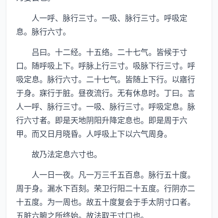
人一呼、脉行三寸。一吸、脉行三寸。呼吸定
息。脉行六寸。
吕曰。十二经。十五络。二十七气。皆候于寸
口。随呼吸上下。呼脉上行三寸。吸脉下行三寸。呼
吸定息。脉行六寸。二十七气。皆随上下行。以寤行
于身。寐行于脏。昼夜流行。无有休息时。丁曰。言
人一呼、脉行三寸。一吸、脉行三寸。呼吸定息。脉
行六寸者。即是天地阴阳升降定息也。即是周于六
甲。而又日月晓昏。人呼吸上下以六气周身。
故乃法定息六寸也。
人一日一夜。凡一万三千五百息。脉行五十度。
周于身。漏水下百刻。荣卫行阳二十五度。行阴亦二
十五度。为一周也。故五十度复会于手太阴寸口者。
五脏六腑之所终始。故法取于寸口也。