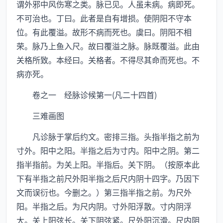
谓外邪中风伤寒之类。脉已见。人虽未病。病即死。
不可治也。丁曰。此者是自有增损。使阴阳不守本
位。有此覆溢。故形不病而死也。虞曰。阴阳不相
荣。脉乃上鱼入尺。故曰覆溢之脉。脉既覆溢。此由
关格所致。本经曰。关格者。不得尽其命而死也。不
病亦死。
卷之一 经脉诊候第一(凡二十四首)
三难画图
凡诊脉于掌后约文。密排三指。头指半指之前为
寸外。阳中之阳。半指之后为寸内。阳中之阴。第二
指半指前。为关上阳。半指后。关下阴。（按原本此
下有半指之前尺外阳半指之后尺内阴十四字。乃因下
文而误衍也。今删之。）第三指半指之前。为尺外
阳。半指之后。为尺内阴。寸外阳浮散。寸内阴浮
大。关上阳弦长。关下阴弦紧。尺外阳沉滑。尺内阴