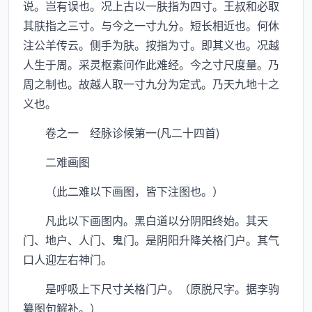
说。岂有误也。况上古以一肤指为四寸。王叔和必取
其肤指之三寸。与今之一寸九分。短长相近也。何休
注公羊传云。侧手为肤。按指为寸。即其义也。况越
人生于周。采灵枢素问作此难经。今之寸尺度量。乃
周之制也。故越人取一寸九分为定式。乃天九地十之
义也。
卷之一 经脉诊候第一(凡二十四首)
二难画图
（此二难以下画图，皆下注图也。）
凡此以下画图内。黑白道以分阴阳终始。其天
门、地户、人门、鬼门。是阴阳升降关格门户。其气
口人迎左右神门。
是呼吸上下尺寸关格门户。（原脱尺字。据李驹
纂图句解补。）