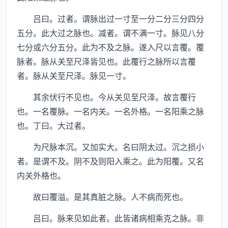
吕曰。过者。谓脉出过一寸至一分二分三分四分
五分。此大过之脉也。减者。谓不满一寸。脉见八分
七分或六分五分。此为不及之脉。遂入尺以言覆。覆
脉者。脉从关至尺泽皆见也。此覆行之脉所以言覆
者。脉从关至尺泽。脉见一寸。
其余伏行不见也。今从关见至尺泽。故言覆行
也。一名覆脉。一名内关。一名外格。一名阳乘之脉
也。丁曰。大过者。
为尺脉本沉。又加实大。名曰阴太过。沉之损小
者。是谓不及。阴不及则阳入乘之。此为阳覆。又名
内关外格也。
故曰覆溢。是其真脏之脉。人不病而死也。
吕曰。脉来见如此者。此皆诸病相乘克之脉。非