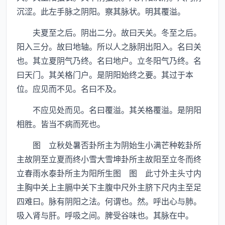
沉涩。此左手脉之阴阳。察其脉状。明其覆溢。
夫夏至之后。阴出二分。故曰天关。冬至之后。
阳入三分。故曰地轴。所以人之脉阴出阳入。名曰关
也。其立夏阴气乃终。名曰地户。立冬阳气乃终。名
曰天门。其关格门户。是阴阳始终之要。其过于本
位。应见而不见。名曰不及。
不应见处而见。名曰覆溢。其关格覆溢。是阴阳
相胜。皆当不病而死也。
图 立秋处暑否卦所主为阴始生小满芒种乾卦所
主故阴至立夏而终小雪大雪坤卦所主故阳至立冬而终
立春雨水泰卦所主为阳所生图 图 此寸外主头寸内
主胸中关上主膈中关下主腹中尺外主脐下尺内主至足
四难曰。脉有阴阳之法。何谓也。然。呼出心与肺。
吸入肾与肝。呼吸之间。脾受谷味也。其脉在中。