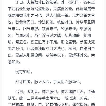
丁曰。夫独取寸口诊法者。其一指指下。各有上
下左右长短浮沉滑涩迟数。见病吉凶也。此法是黄帝
脉要精微论中之旨也。越人引此一篇。以为众篇之首
也。昔黄帝问曰。诊法何如。岐伯对曰。常以平旦阴
气未动。阳气未散。饮食未进。经脉未盛。络脉调
匀。气血未乱。乃可诊有过之脉。切脉动静。视精
明。察五色。视五脏有余不足。形之盛衰。参伍决死
生之分也。此者是独取寸口之法也。杨曰。自难曰至
此。是越人引经设问。从然字以下。是解释其义。余
悉如此。
例可知也。
然寸口者。脉之大会。手太阴之脉动也。
吕曰。太阴者。肺之脉也。肺为诸脏上盖。主通
阴阳。故十二经皆会手太阴寸口。所以决吉凶者。十
二经有病。皆见寸口。知其何经之动。浮沉滑涩。春