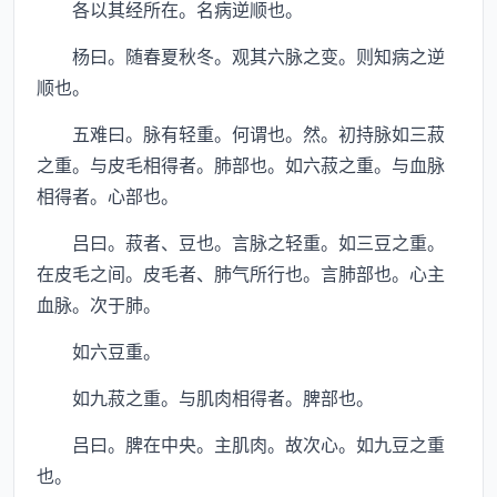
各以其经所在。名病逆顺也。
杨曰。随春夏秋冬。观其六脉之变。则知病之逆
顺也。
五难曰。脉有轻重。何谓也。然。初持脉如三菽
之重。与皮毛相得者。肺部也。如六菽之重。与血脉
相得者。心部也。
吕曰。菽者、豆也。言脉之轻重。如三豆之重。
在皮毛之间。皮毛者、肺气所行也。言肺部也。心主
血脉。次于肺。
如六豆重。
如九菽之重。与肌肉相得者。脾部也。
吕曰。脾在中央。主肌肉。故次心。如九豆之重
也。