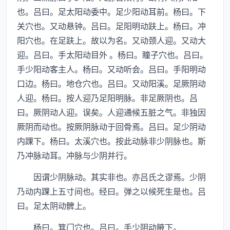
也。吕曰。足太阳动委中。足少阳动耳前。杨曰。下
关穴也。又动悬钟。吕曰。足阳明动趺上。杨曰。冲
阳穴也。在足趺上。故以为名。又动颈人迎。又动大
迎。吕曰。手太阳动目外 。杨曰。瞳子穴也。吕曰。
手少阳动客主人。杨曰。又动听会。吕曰。手阳明动
口边。杨曰。地仓穴也。吕曰。又动阳溪。足厥阴动
人迎。杨曰。按人迎乃足阳明脉。非足厥阴也。吕
曰。厥阴动人迎。误矣。人迎通候五脏之气。非独因
厥阴而动也。按厥阴脉动于回骨焉。吕曰。足少阴动
内踝下。杨曰。太溪穴也。按此动脉非少阴脉也。斯
乃冲脉动耳。冲脉与少阴并行。
因谓少阴脉动。其实非也。亦吕氏之谬焉。少阴
乃动内踝上五寸间也。经曰。弹之以候死生是也。吕
曰。足太阴动髀上。
杨曰。箕门穴也。吕曰。手少阴动腋下。