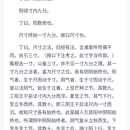
阳得寸内九分。
丁曰。阳数奇也。
尺寸终始一寸九分。故曰尺寸也。
丁曰。尺寸之法。旧经有注。言诸家所传撰不
同。执引三寸。（按以下注考之。此寸字当作部。）
辄相去一寸。以备三寸。并不见一寸九分之理。其一
寸九分之法者。盖为尺寸之位。各有阴阳始终也。阳
气者、生于尺而动于寸。阴气者、生于寸而动于尺。
是以法阳气。始生于立春。上至芒种之节。其数九。
三阳王于前法寸内九分而浮。夏至之节。其气下行。
至立冬而终。其数十。即三阴王于后法尺内一寸而
沉。故知尺寸各有始终也。此是越人引其阳中阴阳始
终也。所谓阴中阴阳始终者。阴气复从立秋而生。下
至冬至之节。其数十。冬至之后。随少阳上行。至立