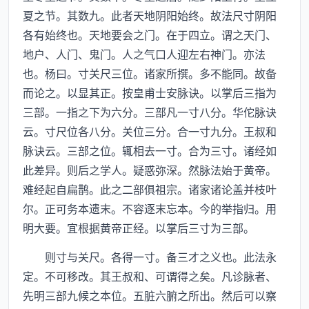
夏之节。其数九。此者天地阴阳始终。故法尺寸阴阳
各有始终也。天地要会之门。在于四立。谓之天门、
地户、人门、鬼门。人之气口人迎左右神门。亦法
也。杨曰。寸关尺三位。诸家所撰。多不能同。故备
而论之。以显其正。按皇甫士安脉诀。以掌后三指为
三部。一指之下为六分。三部凡一寸八分。华佗脉诀
云。寸尺位各八分。关位三分。合一寸九分。王叔和
脉诀云。三部之位。辄相去一寸。合为三寸。诸经如
此差异。则后之学人。疑惑弥深。然脉法始于黄帝。
难经起自扁鹊。此之二部俱祖宗。诸家诸论盖并枝叶
尔。正可务本遗末。不容逐末忘本。今的举指归。用
明大要。宜根据黄帝正经。以掌后三寸为三部。
则寸与关尺。各得一寸。备三才之义也。此法永
定。不可移改。其王叔和、可谓得之矣。凡诊脉者、
先明三部九候之本位。五脏六腑之所出。然后可以察