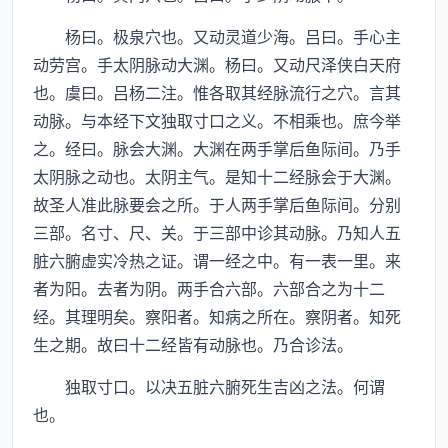
杨曰。极泉穴也。又动灵道少海。吕曰。手心主
动劳宫。手太阴脉动大渊。杨曰。又动尺泽侠白天府
也。虞曰。吕杨二注。惟各取其经脉流行之穴。言其
动脉。与本经下文独取寸口之义。不相乘也。庶今举
之。经曰。脉会大渊。大渊在两手掌后鱼际间。乃手
太阴脉之动也。太阴主气。是知十二经脉会于大渊。
故圣人准此脉要会之所。于人两手掌后鱼际间。分别
三部。名寸、尺、关。于三部中诊其动脉。乃知人五
脏六腑虚实冷热之证。谓一经之中。有一表一里。来
者为阳。去者为阴。两手合六部。六部合之为十二
经。其理明矣。察阳者。知病之所在。察阴者。知死
生之期。故曰十二经皆有动脉也。乃合诊法。
独取寸口。以决五脏六腑死生吉凶之法。何谓
也。