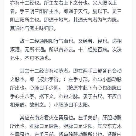
亦有十二经也。所主左右上下之分也。又人膈以上
者。手三阴三阳所主也。即通于天气。膈以下。足三
阴三阳所主也。即通于地气。其通天气者为气为脉。
其通地气者主味归形。
故十二经通阴阳行气血也。又经者、径也。递相
溉灌。无所不通。所以黄帝云。十二经处百病。次决
死生。不可不通也。
其言十二经皆有动脉者。即在两手三部各有会动
之脉也。即（按此字衍。）左手寸部。心与小肠动脉
所出也。心脉曰手少阴。（按原本此下有心包络脉曰
手心主八字。据下文，心包之脉。隶于右尺。不应自
相矛盾。故删之。）小肠脉曰手太阳。
其应东南方君火在巽是也。左手关部。肝胆动脉
所出也。肝脉曰足厥阴。胆脉曰足少阳。其应东方木
在震是也。左手尺部。肾与膀胱动脉所出也。肾脉曰