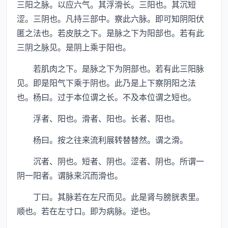
三阳之脉。以应六气。其浮滑长。三阳也。其沉短
涩。三阴也。凡持三部中。察此六脉。即可知阴阳伏
匿之法也。若皮肤之下。是脉之下为阳部也。若有此
三阴之脉见。是阴上乘于阳也。
若肌肉之下。是脉之下为阴部也。若有此三阳脉
见。即是阳气下乘于阴也。此乃是上下察阴阳之法
也。杨曰。过于本位谓之长。不及本位谓之短也。
浮者、阳也。滑者、阳也。长者、阳也。
杨曰。按之往来流利展转替替然。谓之滑。
沉者、阴也。短者、阴也。涩者、阴也。所谓一
阴一阳者。谓脉来沉而滑也。
丁曰。其脉若在左尺而见。此是肾与膀胱表里。
顺也。若在左寸口。即为病脉。逆也。