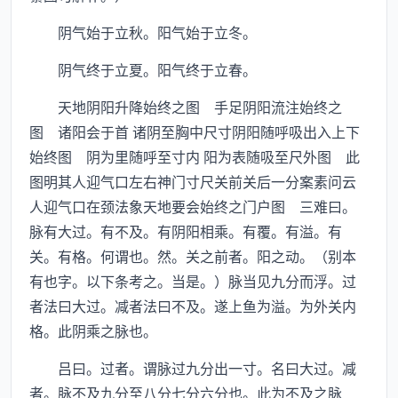
阴气始于立秋。阳气始于立冬。
阴气终于立夏。阳气终于立春。
天地阴阳升降始终之图 手足阴阳流注始终之
图 诸阳会于首 诸阴至胸中尺寸阴阳随呼吸出入上下
始终图 阴为里随呼至寸内 阳为表随吸至尺外图 此
图明其人迎气口左右神门寸尺关前关后一分案素问云
人迎气口在颈法象天地要会始终之门户图 三难曰。
脉有大过。有不及。有阴阳相乘。有覆。有溢。有
关。有格。何谓也。然。关之前者。阳之动。（别本
有也字。以下条考之。当是。）脉当见九分而浮。过
者法曰大过。减者法曰不及。遂上鱼为溢。为外关内
格。此阴乘之脉也。
吕曰。过者。谓脉过九分出一寸。名曰大过。减
者。脉不及九分至八分七分六分也。此为不及之脉