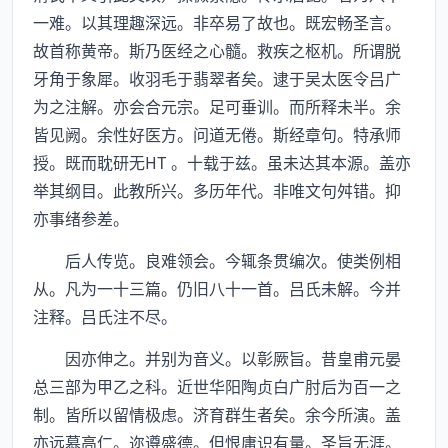
一难。以其理趣深远。非卒易了故也。既宏畅圣言。
故首称黄帝。斯乃医经之心髓。救疾之枢机。所谓脱
牙角于象犀。收羽毛于翡翠者矣。逮于吴太医令吕广
为之注解。亦会合元宗。足可垂训。而所释未半。余
皆见阙。余性好医方。问道无倦。斯经章句。特承师
授。既而耽研无HT 。十载于兹。虽未达其本源。盖亦
举其纲目。此教所兴。多历年代。非唯文句舛错。抑
亦事绪参差。
后人传览。良难领会。今辄条贯编次。使类例相
从。凡为一十三篇。仍旧八十一首。吕氏未解。今并
注释。吕氏注不尽。
因亦伸之。并别为音义。以彰厥旨。昔皇甫元晏
总三部为甲乙之科。近世华阳陶贞白广肘后为百一之
制。皆所以留情极虑。济育群生者矣。余今所演。盖
亦远慕高仁。迩遵盛德。但恨庸识有量。圣旨无涯。