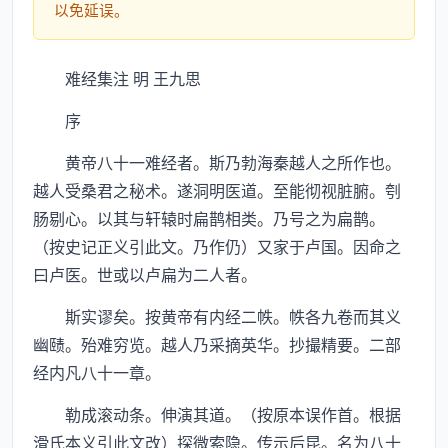
以免延误。
难经集注 明 王九思
序
黄帝八十一难经者。斯乃勃海秦越人之所作也。
越人受桑君之秘术。遂洞明医道。至能彻视脏腑。刳
肠剔心。以其与轩辕时扁鹊相类。乃号之为扁鹊。
（按史记正义引此文。乃作仍）又家于卢国。因命之
曰卢医。世或以卢扁为二人者。
斯实谬矣。按黄帝有内经二帙。帙各九卷而其义
幽赜。殆难穷览。越人乃采摘英华。抄撮精要。二部
经内凡八十一章。
勒成滚动条。伸演其道。（按原本误作首。根据
滑氏本义引此文改）探微索隐。传示后昆。名为八十