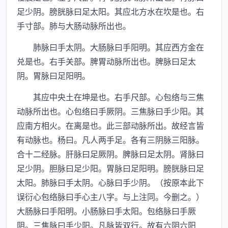
足少阴。膀胱脉曰足太阳。其应北方水在坎是也。右
手寸部。肺与大肠动脉所出也。
肺脉曰手太阴。大肠脉曰手阳明。其应西方金在
兑是也。右手关部。脾胃动脉所出也。脾脉曰足太
阴。胃脉曰足阳明。
其应中央土在坤是也。右手尺部。心包络与三焦
动脉所出也。心包络曰手厥阴。三焦脉曰手少阳。其
应南方相火。在离是也。此三部动脉所出。故经言皆
有动脉也。杨曰。凡人两手足。各有三阴脉三阳脉。
合十二经脉。肝脉曰足厥阴。脾脉曰足太阴。肾脉曰
足少阴。胆脉曰足少阳。胃脉曰足阳明。膀胱脉曰足
太阳。肺脉曰手太阴。心脉曰手少阴。（按原本此下
误衍心包络脉曰手心主八字。与上注同。今删之。）
大肠脉曰手阳明。小肠脉曰手太阳。包络脉曰手厥
阴。三焦脉曰手少阳。凡脉皆双行。故有六阴六阳