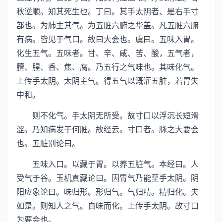
秋逆顺。知其死生也。丁曰。其手太阴者、是右手寸
部也。为肺主其气。为五脏六腑之华盖。凡五脏六腑
有病。皆见于气口。故曰大会也。虞曰。五味入胃。
化生五气。五味者。甘、辛、咸、苦、酸，五气者，
膻、腥、香、焦、腐。乃五行之气味也。其味化气。
上传手太阴。太阴主气。得五气以溉灌五脏，若胃失
中和。
则不化气。手太阴无所受。故寸口以浮沉长短滑
涩。乃知病发于何脏。故经云。寸口者。脉之大要会
也。五脏别论曰。
五味入口。以藏于胃。以养五脏气。本经曰。人
受气于谷。玉机真藏论曰。因胃气乃能至手太阴。阴
阳应象论曰。味归形。形归气。气归精。精归化。夫
如是。则知人之气。自味而化。上传手太阴。故寸口
为要会也。