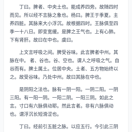
丁曰。脾者、中央土也。能成养四旁。故随四时
而见。所以经不言脉之象也。杨曰。脾王于季夏。主
养四脏。其脉来大小浮沉。故根据四时。王脉俱至四
季一十八日。即变宽缓。是脾之王气也。上有心肺。
下有肾肝。故曰在中也。虞曰。
上文言呼吸之间。脾受谷味。此言脾者中州。其
脉在中。 者、谷也。谷、空也。谓人之呼吸之气。自
谷而有。脾土属土。位居中央。土者、五方物始终以
之。故受谷味。乃处中州。故曰其脉在中也。
是阴阳之法也。脉有一阴一阳。一阴二阳。一阴
三阳。有一阳一阴。一阳二阴。一阳三阴。如此之
言。寸口有六脉俱动耶。然此言者。非有六脉俱动
也。谓浮沉长短滑涩也。
丁曰。经前引五脏之脉。以应五行。今引此三阴