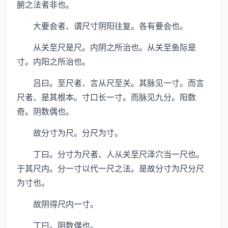
腑之法者非也。
大要会者、谓尺寸阴阳往复。各有要会也。
从关至尺是尺。内阴之所治也。从关至鱼际是
寸。内阳之所治也。
吕曰。至尺者、言从尺至关。其脉见一寸。而言
尺者、是其根本。寸口长一寸。而脉见九分。阳数
奇。阴数偶也。
故分寸为尺。分尺为寸。
丁曰。分寸为尺者、人从关至尺泽穴当一尺也。
于其尺内。分一寸以代一尺之法。是故分寸为尺分尺
为寸也。
故阴得尺内一寸。
丁曰。阴数偶也。