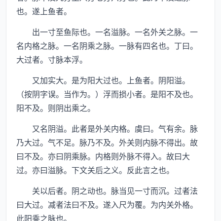
也。遂上鱼者。
出一寸至鱼际也。一名溢脉。一名外关之脉。一
名内格之脉。一名阴乘之脉。一脉有四名也。丁曰。
大过者。寸脉本浮。
又加实大。是为阳大过也。上鱼者。阴阳溢。
（按阴字误。当作为。）浮而损小者。是阳不及也。
阳不及。则阴出乘之。
又名阴溢。此者是外关内格。虞曰。气有余。脉
乃大过。气不足。脉乃不及。外关则内脉不得出。故
曰不及。亦曰阴乘脉。内格则外脉不得入。故曰大
过。亦曰溢脉。下文关后之义。反此言之也。
关以后者。阴之动也。脉当见一寸而沉。过者法
曰大过。减者法曰不及。遂入尺为覆。为内关外格。
此阳乘之脉也。