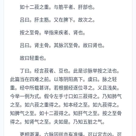
如十二菽之重。与筋平者、肝部也。
吕曰。肝主筋。又在脾下。故次之。
按之至骨。举指来疾者、肾也。
吕曰。肾主骨。其脉沉至骨。故曰肾也。
故曰轻重也。
丁曰。经言菽者、豆也。此是诊脉举按之法也。
此篇当在四难之前。以等阴阳高下。虞曰。脉之轻
重。经中所载甚详。若根据经逐位寻之。义且浅矣。
今举一例为式。假令左手寸口如三菽得之。乃知肺气
之至。如六菽之重得之。知本经之至。如九菽得之。
知脾气之至。如十二菽得之。知肝气之至。按之至骨
得之。知肾气之至。夫如是。乃知五脏之气。
更相溉灌。六脉因兹亦有准绳。可以定吉凶。可