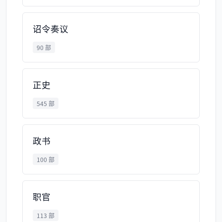
诏令奏议
90 部
正史
545 部
政书
100 部
职官
113 部