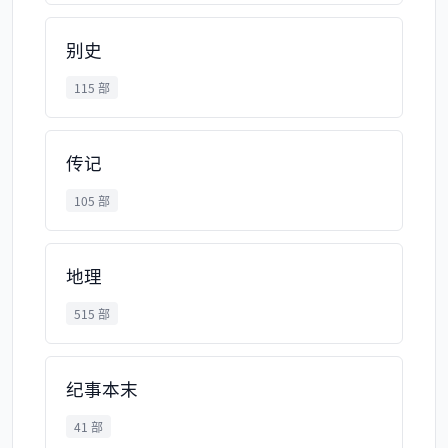
别史
115 部
传记
105 部
地理
515 部
纪事本末
41 部