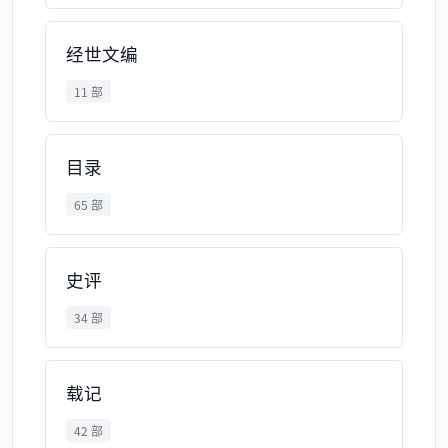
经世文编
11 部
目录
65 部
史评
34 部
载记
42 部