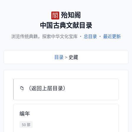
殆知阁
中国古典文献目录
浏览
传统典籍，
探索
中华文化宝库
·
总目录
·
最近更新
目录
>
史藏
📁 （返回上层目录）
编年
50 部