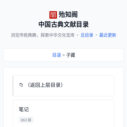
殆知阁
中国古典文献目录
浏览
传统典籍，
探索
中华文化宝库
·
总目录
·
最近更新
目录
>
子藏
📁 （返回上层目录）
笔记
863 部