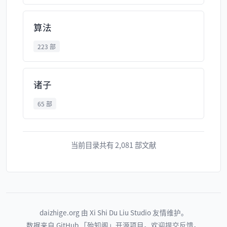
算法
223 部
诸子
65 部
当前目录共有 2,081 部文献
daizhige.org
由
Xi Shi Du Liu Studio
友情维护。
数据来自 GitHub
「殆知阁」
开源项目。欢迎
提交反馈
。