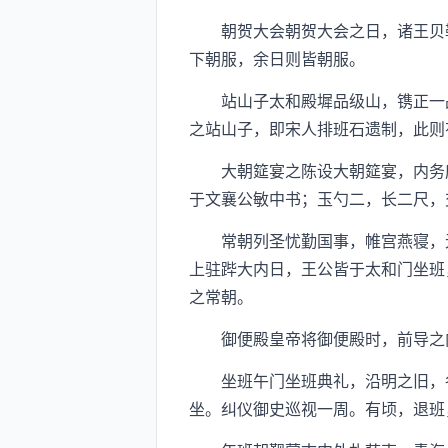
朝贺大会朝贺大会之日，诸王贝勒
下朝服，余日则皆朝服。
站山子太和殿墀品级山，镌正一品
之站山子，即宋人排班石遗制，此则
大朝筵宴之陈设大朝筵宴，内务府
于文襄公敏中书；玉勺二，长二尺，
常朝列圣忧勤国事，帷宫燕寝，无
上驻跸大内日，王公皆于太和门坐班
之常朝。
御便殿皇帝将御便殿时，前导之内
坐班午门坐班典礼，沿明之旧，各
坐。纠仪御史巡视一周。有顷，退班，