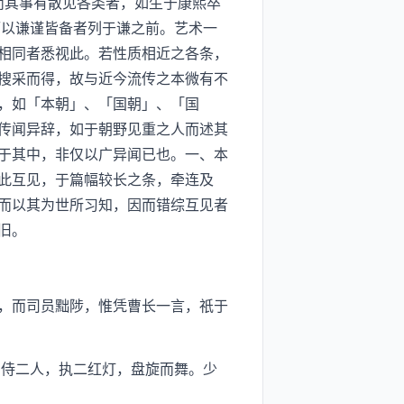
而其事有散见各类者，如生于康熙卒
而以谦谨皆备者列于谦之前。艺术一
相同者悉视此。若性质相近之各条，
搜采而得，故与近今流传之本微有不
，如「本朝」、「国朝」、「国
传闻异辞，如于朝野见重之人而述其
于其中，非仅以广异闻已也。一、本
此互见，于篇幅较长之条，牵连及
而以其为世所习知，因而错综互见者
旧。
，而司员黜陟，惟凭曹长一言，祇于
侍二人，执二红灯，盘旋而舞。少