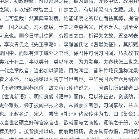
中原，初政颇修，惟以部落之民，肆为雄猜，外侈中怯，故用兵
之狱，有以摧抑材智之士；川楚之乱，有以耗竭府库之藏。咸、
，岂可忽哉！然其典章制度，始能知明之所以亡而袪其弊，提倡
是一国之风尚，习为儒缓，士夫之尊慕名义，代不乏人。驯至今
可忘也。则今日举其往闻，穷嬗变之由，析得失之故，置鉴树表
，李次青氏之《先正事略》、李黼堂氏之《耆献类征》，其所甄
诸国中，而辄有资于域外之书也。徐君仲可明习国闻，乃发故书
类九十有二，事以类分，类以年次，为力勤矣。夫春秋张三世之
一代之掌故者，当必加以讽籀，目为鸿宝。昔朱竹垞氏亟称沈景
着之本怀，吾敢揭橥以为告于当世者也。中华民国六年六月绍兴
「王者欲知闾巷风俗，故立稗官使称说之。」因谓其所记载者曰
《世说新语》、明何良俊《语林》而作，足以补正史，资谈助，
更仆难数，尝于披阅书报之暇，从贤豪长者游，习闻掌故，益以
也。正叔名湜，宋人，尝集《礼记》诸家传注为书，曰《集说》
以当世名硕之好稗官家言也，欲就而与之商搉，辄笔之于册，以
稗类钞》。虽皆掇拾以成，而翦裁镕铸，要亦具有微恉，典制名