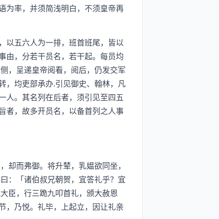
语为率，并须简浅明白，不须皇帝再
，以五六人为一排，班首班尾，皆以
事由，分若干员名，若干起。每员均
座侧，呈递皇帝阅看，阅后，仍发交军
转，均吏部承办.引见御史、翰林，凡
一人。其名列在后者，须引见至四五
旨者，故多开员名，以备首列之人事
，却而弗御。将升辇，乳媪欲同坐，
臣曰：「诸伯叔兄朝贺，宜答礼乎？宜
武大臣，行三跪九叩首礼，颁大赦恩
节，乃悦。礼毕，上起立，因让礼亲