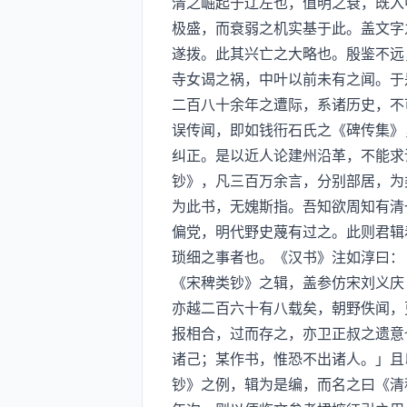
清之崛起于辽左也，值明之衰，既入
极盛，而衰弱之机实基于此。盖文字
遂拨。此其兴亡之大略也。殷鉴不远
寺女谒之祸，中叶以前未有之闻。于
二百八十余年之遭际，系诸历史，不
误传闻，即如钱衎石氏之《碑传集》
纠正。是以近人论建州沿革，不能求
钞》，凡三百万余言，分别部居，为
为此书，无媿斯指。吾知欲周知有清
偏党，明代野史蔑有过之。此则君辑
琐细之事者也。《汉书》注如淳曰：
《宋稗类钞》之辑，盖参仿宋刘义庆
亦越二百六十有八载矣，朝野佚闻，
报相合，过而存之，亦卫正叔之遗意
诸己；某作书，惟恐不出诸人。」且
钞》之例，辑为是编，而名之曰《清