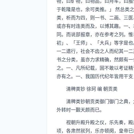
物，曰矿物，曰物品，曰舟车，曰服
于乾隆是也，余可类推。」 然总类
类，析而为四，则一书、二画、三医
或亦有时连类而及，以博其趣。一、
同。而说部报章，亦在参考之列。惟
初」、「王师」、「大兵」等字是也
一二遗行，社会不齿之人而纪其一二
书之分类，虽亦力求精确，然颇有一
之。一、凡所纪载，固不敢以考证精
亦有之。一、我国历代纪年皆用干支
清稗类钞 徐珂 编 朝贡类
清稗类钞朝贡类御门御门之典，六
外转时一觐天颜而已。
视朝升殿升殿之仪，乐先奏，殿后
顷，各肃然就列，乐亦顿阕，皇帝已