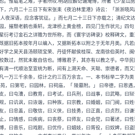
也。惟载笔之难，学者所叹.明胡应麟记诵淹博，所著《少室山
下，六月二十三日下有宋张耒《夜泊林里港》诗云：「浙浙晓风
家人夜深语，应念客犹征。」而七月二十三日下亦载之；清纪文
园，摧颓老鹤也乘轩。龙津桥上黄金榜，四见门生作状元」四句
星衍考订金石之详赡为世所称，而《寰宇访碑录》校释碑文，重
既据旧拓本按年月以编入，又据新拓本以附之于无年月类。凡若
好学之吴天县汤颐琐宝荣、丹徒怀献侯桂琛、龙南徐伯英时、闽
校数过，然犹未敢自信也。博雅君子，其亦有以教之乎。中华民
有清一代顺治至宣统为断，间有上溯天命、天聪、崇德者，而又
凡一万三千余条，综计之约三百万余言。一、本书标举二字为类：
宫苑，曰第宅，曰园林，曰祠庙，「 陵墓附。」 曰帝德，曰恩
支，曰屯漕，曰教育，曰考试，曰兵刑，曰战事，曰武略，曰狱
规，曰讥讽，曰诙谐，曰种族，曰宗教，曰婚姻，曰门阀，曰姓名
友，曰忠盖，曰敬信，曰义侠，曰技勇，曰正直，曰贞烈，曰谦
止，曰情感，曰疾病，曰丧祭，曰师友，曰会党，曰著述，曰性
博，曰音乐，曰戏剧，曰优伶，曰娼妓，曰胥役，曰奴婢，曰盗