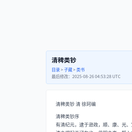
清稗类钞
目录
>
子藏
>
类书
最后修改：
2025-08-26 04:53:28 UTC
清稗类钞 清 徐珂编
清稗类钞序
有清纪元，逮于逊政，顺、康、光、