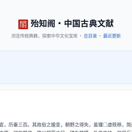
殆知阁
·
中国古典文献
浏览
传统典籍，
探索
中华文化宝库
·
总目录
·
最近更新
宣，历垂三百。其政俗之嬗变，朝野之得失，虽锺□虚既移，简