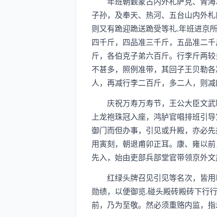
年班朝觐蒙古内外札萨克、青海、
子孙，及奉天、热河、五台山内外札
则又有跪迎跪送跪受等礼.年班进京
四千斤，四品准三千斤，五品准二千
斤，各伯克子弟六百斤。行李斤两较
不甚多，照例准带，其回子王贝勒各
人，再减行李二百斤，多二人，则减
庆祝万寿万寿节，王公大臣文武职
上龙袍珠冠入座，鸿胪官唱排班引导
御门而但办事，引见或升殿，亦必先
用寅刻，朝退甫卯正耳。康、雍以前
先入，始由吏部兵部堂官带领京外文
红绿头牌召见引见等名次，皆用粉
勋绩，以便御览.碰头殿砖殿砖下行
前，乃为至敬。然必须重赂内监，指