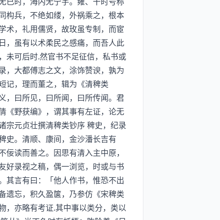
无已时，海内无宁宇。雍、干时号称
同构兵，不绝如缕，外祸乘之，根本
学术，礼用儒贤，故玫虽专制，而宦
日，虽有以术柔民之感痛，而吾人此
，未可后时.然官书不足征信，私书或
录，大都傅志之文，涂饰赞谀，孰为
短记，理而董之，辑为《清稗类
义，曰所见，曰所闻，曰所传闻。君
倩《野获编》，谓其事有左证，论无
诸宗元贞壮撰清稗类钞序 稗史，纪录
稗史。清顺、康间，金沙潘长吉有
不佞读而善之。因思有清入主中原，
友好录视之稿，偶一浏览，时或与书
。其言有曰：「他人作书，惟恐不出
备遗忘，积久盈箧，乃参仿《宋稗类
物，亦略有考证.其中事以类分，类以