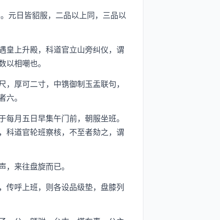
。元日皆貂服，二品以上同，三品以
遇皇上升殿，科道官立山旁纠仪，谓
数以相嘲也。
尺，厚可二寸，中镌御制玉盂联句，
者六。
于每月五日早集午门前，朝服坐班。
，科道官轮班察核，不至者劾之，谓
声，来往盘旋而已。
，传呼上班，则各设品级垫，盘膝列