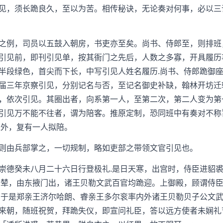
，须长跪良久，至以为苦。相传秘诀，无论奏对何事，必以三
例，司员以五鼓入朝房，书吏亦至矣。尚书、侍郎至，则排班
引见前，即刊引见单，按其衙门之先后，人数之多寡，开具履历
半段绿色，首尖而下长，中写引见人姓名履历.尚书、侍郎跪御
届三年京察引见，分别记名与否，至记名御史补缺，翰林开坊迁
，依次引见。其圈出者，向系第一人，至第二次，第二人变为第
引见万不能不往者，谓为陪客。推原定制，恐同班中有奏对不称
之外，复有一人拟陪。
由兵部掌之，一切规制，略如吏部之带领文官引见也。
德癸未八月二十六日行登极礼.是日天寒，出宫时，侍臣进貂裘
升辇，由东掖门出，诸王贝勒文武百官均跪迎。上御殿，顾谓侍
」于是郑亲王济尔哈朗、睿亲王多尔衮率内外诸王贝勒贝子公文
来朝，随班祝贺，拜跪失仪，即宣问礼臣，答以远方使者未娴礼