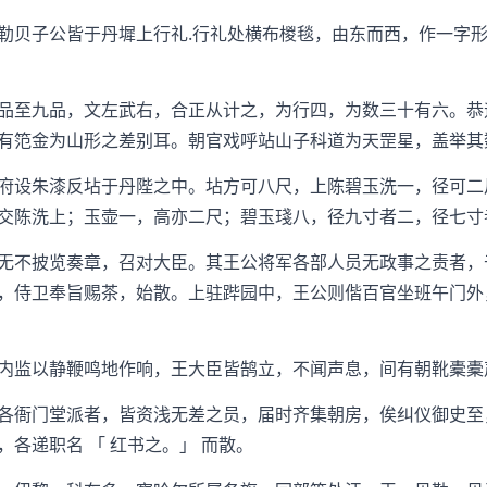
贝子公皆于丹墀上行礼.行礼处横布椶毯，由东而西，作一字形
至九品，文左武右，合正从计之，为行四，为数三十有六。恭
有笵金为山形之差别耳。朝官戏呼站山子科道为天罡星，盖举其
设朱漆反坫于丹陛之中。坫方可八尺，上陈碧玉洗一，径可二
交陈洗上；玉壶一，高亦二尺；碧玉琖八，径九寸者二，径七寸
不披览奏章，召对大臣。其王公将军各部人员无政事之责者，
，侍卫奉旨赐茶，始散。上驻跸园中，王公则偕百官坐班午门外
监以静鞭鸣地作响，王大臣皆鹄立，不闻声息，间有朝靴橐橐
衙门堂派者，皆资浅无差之员，届时齐集朝房，俟纠仪御史至
各递职名 「 红书之。」 而散。