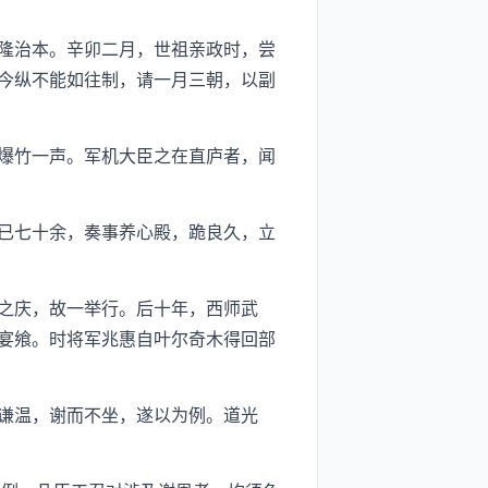
隆治本。辛卯二月，世祖亲政时，尝
今纵不能如往制，请一月三朝，以副
爆竹一声。军机大臣之在直庐者，闻
已七十余，奏事养心殿，跪良久，立
之庆，故一举行。后十年，西师武
宴飨。时将军兆惠自叶尔奇木得回部
谦温，谢而不坐，遂以为例。道光