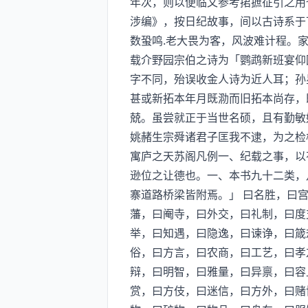
年次，则以便临文参考捃摭征引之用
涉编》，按日纪故事，间以古诗系于
数蛩鸣.老大畏为客，风波难计程。
载介野园宗伯之诗为「鹦鹉新班宴仰
字不同，殆误收金人诗为近人耳；孙
甚或新拓本年月既泐而旧拓本尚存，
兢。虽尝就正于当世名硕，且有勤敏
姚赭生宗舜诸君子匡我不逮，为之检
寓庐之天苏阁凡例一、纪载之事，以
逊位之让德也。一、本书九十二类，
寨道路桥梁皆附焉。」 曰名胜，曰
藩，曰阉寺，曰外交，曰礼制，曰度
举，曰知遇，曰隐逸，曰谏诤，曰箴
俗，曰方言，曰农商，曰工艺，曰孝
辩，曰明智，曰雅量，曰异禀，曰容
赏，曰方伎，曰迷信，曰方外，曰赌