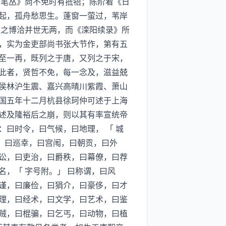
房笔丛》尚不免时有抵牾；陈阶着《日
起，孤舟愁思生。蓬窗一萤过，苇岸
达之博洽并世无两，而《滦阳续录》所
，实为金吏部尚书张大节作，第有五
至一再，既列之于唐，又列之于宋，
此者，贤哲不免，每一念及，滋益兢
侯林沪生震、嘉兴高晴川紫霞、萧山
国五年十二月杭县徐珂仲可述于上海
述及隆裕后之崩，则以其有率宣统帝
曰时令，曰气候，曰地理， 「 城
遇，曰巡幸，曰宫闱，曰朝贡，曰外
讼，曰吏治，曰爵秩，曰幕僚，曰荐
，「 字号附。」 曰称谓，曰风
谨，曰廉俭，曰狷介，曰豪侈，曰才
理，曰经术，曰文学，曰艺术，曰鉴
贼，曰棍骗，曰乞丐，曰动物，曰植