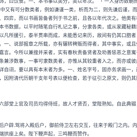
饰，曰饮食。一、本书事以类分，类以年次。 「 一人身历数朝
之中又有可分数类者，例如谦谨一类，析而为二，则先谦后谨，
、四弈，而以书画皆备者列于书之前，且各以年代次之。他类有
本书数据，以平时随笔自行札记之事，分隶各类，或从家藏秘籍
以凡所援引，泰半贯串而成，未能悉记来历，故间有仍其口脗者
。一、说部报章之所载，亦有辗转稗贩而得者，其中事实，或且
嘉言。今所以兼搜并采者，实有春秋责备贤者及劝善惩恶之意寓
条兼涉数事，一事可隶数类者，亦惟从其较重者入之，而亦或彼
详自诩，要以具有本末者为多。一、姓名字号，固亦务求画一，
，因附清代历朝干支年号表以便检查，若于征引之原文，则仍其
部堂上官及司员均得侍班，故人才贤否，堂陛熟知。自此典辍
户辟.驾将入殿后户，御前侍卫左右交互，往来于殿门之内。内
端拱座上矣。陛下鞭声起，三鸣鞭而赞作。