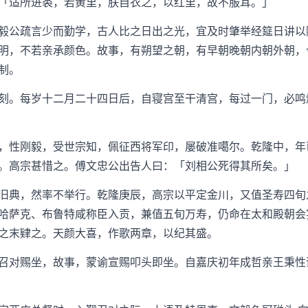
「适所进裘，若黄里，朕自衣之，以红里，故不服耳。」
公疏言少而勤学，古人比之日出之光，宜及时肇举经筵日讲以
明，不若亲承颜色。故事，有朔望之朝，有早朝晚朝内朝外朝，
制。
。每岁十二月二十四日后，自寝宫至干清宫，每过一门，必鸣
性刚毅，受世宗知，佩征西将军印，屡破准噶尔。乾隆中，年
。高宗甚惜之。傅文忠公出告人曰：「刘相公死得其所矣。」
典，然率不举行。乾隆庚辰，高宗以平定金川，又值圣寿四旬
哈萨克、布鲁特咸称臣入贡，兼值五旬万寿，仍命在太和殿朝会
之末肄之。天颜大喜，作歌两章，以纪其盛。
对赐坐，故事，蒙谕宣赐叩头即坐。自嘉庆初年成哲亲王秉性