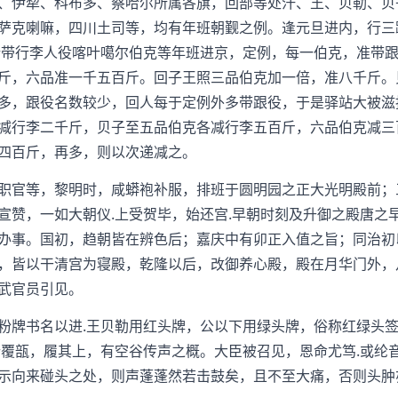
伊犂、科布多、察哈尔所属各旗，回部等处汗、王、贝勒、贝
萨克喇嘛，四川土司等，均有年班朝觐之例。逢元旦进内，行三
所带行李人役喀叶噶尔伯克等年班进京，定例，每一伯克，准带
斤，六品准一千五百斤。回子王照三品伯克加一倍，准八千斤。
多，跟役名数较少，回人每于定例外多带跟役，于是驿站大被滋
减行李二千斤，贝子至五品伯克各减行李五百斤，六品伯克减三
四百斤，再多，则以次递减之。
官等，黎明时，咸蟒袍补服，排班于圆明园之正大光明殿前；
宣赞，一如大朝仪.上受贺毕，始还宫.早朝时刻及升御之殿唐之
办事。国初，趋朝皆在辨色后；嘉庆中有卯正入值之旨；同治初
，皆以干清宫为寝殿，乾隆以后，改御养心殿，殿在月华门外，
武官员引见。
牌书名以进.王贝勒用红头牌，公以下用绿头牌，俗称红绿头签
行覆瓿，履其上，有空谷传声之概。大臣被召见，恩命尤笃.或纶
示向来碰头之处，则声蓬蓬然若击鼓矣，且不至大痛，否则头肿