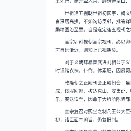
王先行，始升辇入宫，顾谓侍臣曰：
世祖逢五视朝世祖初御宇，魏文毅
言深居高拱，不如询访臣邻，批答详
励精图治至意。自是遂定逢五视朝之
高宗卯刻视朝高宗视朝，必以卯刻
声自远渐近，则知上已视朝矣。
刘于义朝拜暴薨武进刘相公于义，
时误踏衣袂，仆倒。体素肥，因暴薨
乾隆朝之正殿朝会正殿朝会，虽旧
成，绥服回部，拔达克山、安集延、
乐，奏送适至，因命于大飨所陈诸部
宣宗复召对赐坐之制凡王公大臣召
初，诸臣面奉谕旨，仍复旧制。