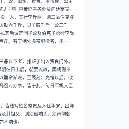
子、公、额驸、台吉、塔布囊、公主
跪九叩礼.皇帝临幸各处及内廷宴赏，
跟役一人，其行李斤两，则三品伯克准
贝勒六千斤，贝子四千斤，公三千
扰.其后议定回子公及伯克子弟行李尚
百斤。有于例外多带跟役者，多一
三品以下者，排班于出入贤良门外。
早朝在日出后，朝罢议政，国朝则不
以垂帘渐晚，至辰刻；光绪以后，改
凡召对办事，皆于此。每日军机大臣
，皆缮写姓名籍贯及入仕年岁、出师
音及其祖父，则须碰响头，须声彻御
亦不响也。