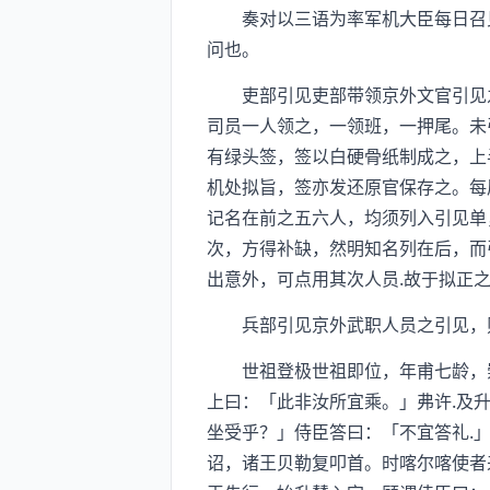
奏对以三语为率军机大臣每日召见
问也。
吏部引见吏部带领京外文官引见之
司员一人领之，一领班，一押尾。未
有绿头签，签以白硬骨纸制成之，上
机处拟旨，签亦发还原官保存之。每
记名在前之五六人，均须列入引见单
次，方得补缺，然明知名列在后，而
出意外，可点用其次人员.故于拟正
兵部引见京外武职人员之引见，则
世祖登极世祖即位，年甫七龄，崇
上曰：「此非汝所宜乘。」弗许.及
坐受乎？」侍臣答曰：「不宜答礼.
诏，诸王贝勒复叩首。时喀尔喀使者