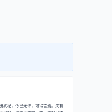
册犹秘，今已无讳，可得言焉。夫有