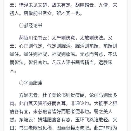
云：惜泾未见文楚，故未有定。胡应麟云：九僧，宋
初人。唐僧能书者众，辨才其一也。
○郝经论书
郝陵川论书云：太严则伤意，太放则伤法。又
云：心正则气定，气定则腕活。腕活则笔端，笔端则
墨注。墨注则神凝，神凝则象滋。无意而皆意，不法
而皆法。皆名言也。凡元人评书画皆精当，远胜宋
人。
○字画肥瘦
方逊志云：杜子美论书则贵瘦硬，论画马则鄙多
肉。此自其天资所好而言耳，非通论也。大抵字之肥
瘦各有宜，未必瘦者皆好而肥者便非也。譬之美人
然。东坡云：妍媸肥瘦各有态，玉环飞燕谁敢轻。又
曰：书生老眼省见稀，图画但怪周昉肥。此言非特为