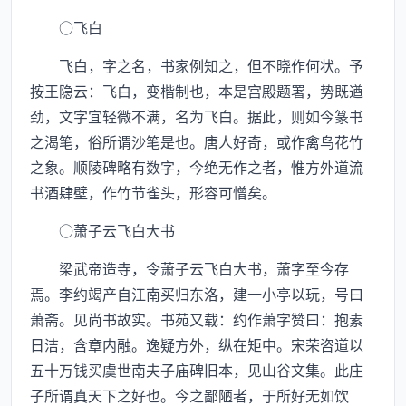
○飞白
飞白，字之名，书家例知之，但不晓作何状。予
按王隐云：飞白，变楷制也，本是宫殿题署，势既遒
劲，文字宜轻微不满，名为飞白。据此，则如今篆书
之渴笔，俗所谓沙笔是也。唐人好奇，或作禽鸟花竹
之象。顺陵碑略有数字，今绝无作之者，惟方外道流
书酒肆壁，作竹节雀头，形容可憎矣。
○萧子云飞白大书
梁武帝造寺，令萧子云飞白大书，萧字至今存
焉。李约竭产自江南买归东洛，建一小亭以玩，号曰
萧斋。见尚书故实。书苑又载：约作萧字赞曰：抱素
日洁，含章内融。逸疑方外，纵在矩中。宋荣咨道以
五十万钱买虞世南夫子庙碑旧本，见山谷文集。此庄
子所谓真天下之好也。今之鄙陋者，于所好无如饮