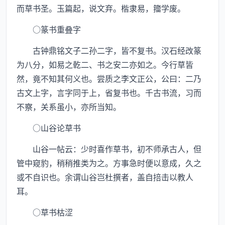
而草书圣。玉篇起，说文弃。楷隶易，籀学废。
○篆书重叠字
古钟鼎铭文子二孙二字，皆不复书。汉石经改篆
为八分，如易之乾二、书之安二亦如之。今行草皆
然，竟不知其何义也。尝质之李文正公，公曰：二乃
古文上字，言字同于上，省复书也。千古书流，习而
不察，关系虽小，亦所当知。
○山谷论草书
山谷一帖云：少时喜作草书，初不师承古人，但
管中窥豹，稍稍推类为之。方事急时便以意成，久之
或不自识也。余谓山谷岂杜撰者，盖自掊击以教人
耳。
○草书枯涩