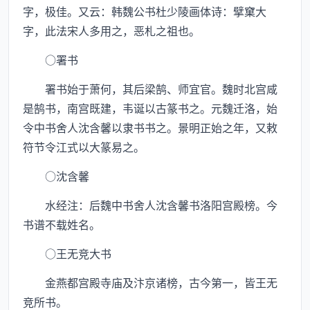
字，极佳。又云：韩魏公书杜少陵画体诗：擘窠大
字，此法宋人多用之，恶札之祖也。
○署书
署书始于萧何，其后梁鹄、师宜官。魏时北宫咸
是鹄书，南宫既建，韦诞以古篆书之。元魏迁洛，始
令中书舍人沈含馨以隶书书之。景明正始之年，又敕
符节令江式以大篆易之。
○沈含馨
水经注：后魏中书舍人沈含馨书洛阳宫殿榜。今
书谱不载姓名。
○王无竞大书
金燕都宫殿寺庙及汴京诸榜，古今第一，皆王无
竞所书。