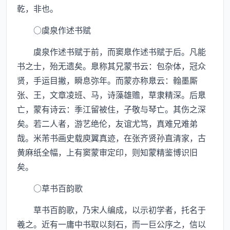
乾，非也。
○虞泉作述书赋
虞泉作述书赋于前，而窦臮作述书赋于后。凡能
书之士，殆无遗矣。臮称其兄蒙书云：包杂体，冠众
贤，手运目撇，瞬息弥年。而蒙亦称臮云：翰墨厮
张、王，文章凌班、马，诗藻雄赡，草隶精深。后臮
亡，蒙有诗云：季江留被住，子敬与琴亡。其伤之深
矣。若二人者，游艺绝伦，友谊尤笃，真难兄难弟
哉。米芾书画史载庾翼真迹，在张齐贤孙直清家，古
黄麻纸全幅，上有窦蒙审定印，则知蒙精鉴博识旧
矣。
○草书百韵歌
草书百韵歌，乃宋人编成，以示初学者，托名于
羲之。近有一庸中书取以刻石，而一巨公序之，信以