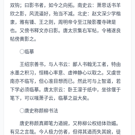
双钩；曰影书者，如今之向拓。南史云：萧思话书羊
欣之影，风流逼好，殆当不减。北史：赵文深少学楷
隶，雅有锺、王之则，周明帝令至江陵影覆寺碑是
也。又傍书释文亦曰影。唐太宗集右军帖，令褚遂良
帖傍黄影之。
○临摹
王绍宗善书，与人书云：鄙人书翰无工者，特由
水墨之积习，恒精心率意、虚神静心以取之。又虞世
南亦不临写，但心准目想而已。然此可与上智道，若
下学必须临摹。唐太宗云：卧王濛于纸中，坐徐偃于
笔下，可以嗤萧子云，临摹之益大矣。
○唐史称颜柳书法
唐史称颜真卿笔力遒婉，又称柳公权结体劲媚。
有见之言哉。今人极力仿者，但得其遒而失其婉，徒