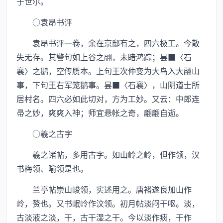
于世尔。
○袁昂书评
袁昂书评一卷，余在京邸有之，四六极工。今散
失无存。其警句如上谷之翮，未睹鸿踪；昙■〈石
襄〉之鹅，空传赝本。上句王次仲变为大鸟入大翮山
事，下句王右军笼鹅事。昙■〈石襄〉，山阴道士所
居村名。四六必如此切对，方为工妙。又云：中郎连
帚之妙，爽爽入神；师宜悬帐之奇，翩翩自逝。
○羲之古字
羲之诸帖，多用古字。如山岭之岭，但作领，汉
书梅领、喻领是也。
兰亭帖崇山峻领，实述用之。唐褚遂良加山作
岭，赘也。又书岷岭作汶领。初月帖淡闷干呕。淡，
古淡液之淡，干，古干湿之干。今以淡作痰，干作