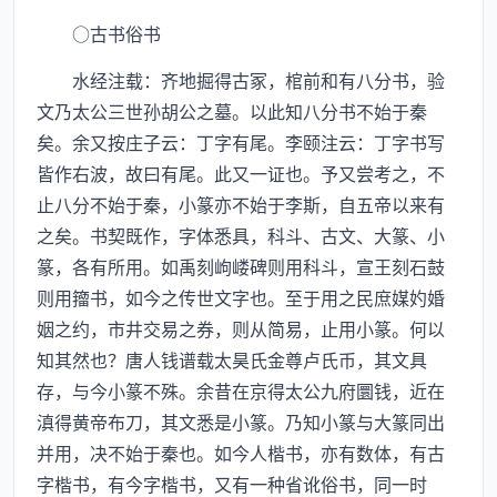
○古书俗书
水经注载：齐地掘得古冢，棺前和有八分书，验
文乃太公三世孙胡公之墓。以此知八分书不始于秦
矣。余又按庄子云：丁字有尾。李颐注云：丁字书写
皆作右波，故曰有尾。此又一证也。予又尝考之，不
止八分不始于秦，小篆亦不始于李斯，自五帝以来有
之矣。书契既作，字体悉具，科斗、古文、大篆、小
篆，各有所用。如禹刻岣嵝碑则用科斗，宣王刻石鼓
则用籀书，如今之传世文字也。至于用之民庶媒妁婚
姻之约，市井交易之券，则从简易，止用小篆。何以
知其然也？唐人钱谱载太昊氏金尊卢氏币，其文具
存，与今小篆不殊。余昔在京得太公九府圜钱，近在
滇得黄帝布刀，其文悉是小篆。乃知小篆与大篆同出
并用，决不始于秦也。如今人楷书，亦有数体，有古
字楷书，有今字楷书，又有一种省讹俗书，同一时