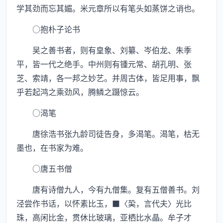
学其劲而忘其媚。米元章所以有笔头如蒸饼之诮也。
○抱朴子论书
吴之善书者，则有皇象、刘纂、岑伯龙、朱季
平，皆一代之绝手。中州则有锺元常、胡孔明、张
芝、索靖，各一邦之妙艺。并周古体，皆足用事，飘
乎若起鸿之乘劲风，腾鳞之蹑惊云。
○渴笔
唐徐浩书张九龄司徒告身，多渴笔。渴笔，枯无
墨也，在书家为难。
○唐五书僧
唐有诗僧九人，今有九僧集。复有五僧善书。刘
泾尝作书话，以怀素比玉，■〈巬，言代夫〉光比
珠，高闲比金，贯休比玻璃，亚栖比水晶。牟子才