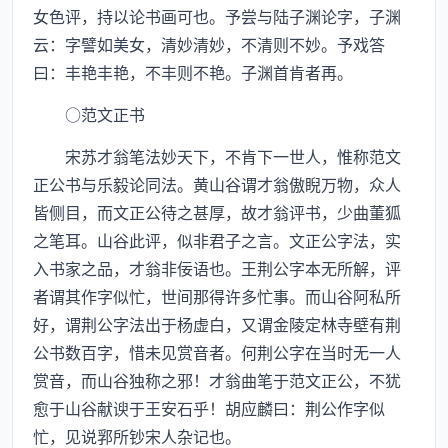
女色评，持以论书画可也。予尝与陆子渊论字，子渊
云：字譬如美女，清妙清妙，不清则不妙。予戏答
曰：丰艳丰艳，不丰则不艳。子渊首肯者再。
○范文正书
宋苏才翁笔法妙天下，不肯下一世人，惟称范文
正公书与乐毅论同法。黄山谷谓才翁傲睨万物，众人
皆侧目，而文正公待之甚厚，故才翁评书，少曲董狐
之笔耳。山谷此评，似非君子之言。文正公字法，实
入书家之品，才翁非佞语也。王荆公字本无所解，评
者谓其作字似忙，世间那得许多忙事。而山谷阿私所
好，谓荆公字法出于杨虚白，又谓金陵定林寺壁有荆
公书数百字，惜未见赏音者。何荆公字在当时无一人
赏音，而山谷独称之邪！才翁曲笔于范文正公，不犹
愈于山谷献谀于王安石乎！胡应麟曰：荆公作字似
忙，见说郛所钞宋人杂记也。