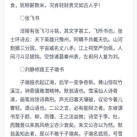
食，犹称薪数米，况肯轻财贵文如古人乎！
○张飞书
涪陵有张飞刁斗铭，其文字甚工，飞所书也。张
士环诗云：天下英雄只豫州，阿瞒不共戴天仇。山河
割据三分国，宇宙威名丈八矛。江上祠堂严剑佩，人
间刁斗见银钩。空馀诸葛秦州表，左袒何人复为刘。
○刘静修跋王子端书
子端振衣起辽海，后学一变争奇新。黄山惊叹竹
溪泣，钟鼎骚雅潜精神。默翁语也。雪溪仙人诗骨
清，画笔尚馀诗典刑。声光旧塞天壤破，议论今著儿
曹轻。遗山语也。二公之言，必有能辩之者。东坡谓
书至于颜、柳，而锺、王之法益微；诗至于李、杜，
而魏晋以来高风绝尘亦少衰矣。朱文公亦以为然。默
翁盖知此者，是以不敢于子端矣。子端名庭筠，号雪