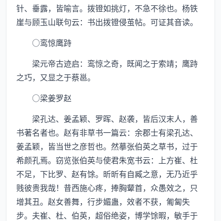
针、垂露，皆喻言。拨镫如挑灯，不急不徐也。杨铁
崖与顾玉山联句云：书出拨镫侵茧帖。可证其音读。
○鸾惊鹰跱
梁元帝古迹启：鸾惊之奇，既闻之于索靖；鹰跱
之巧，又显之于蔡邕。
○梁姜罗赵
梁孔达、姜孟颖、罗晖、赵袭，皆后汉末人，善
书著名者也。赵有非草书一篇云：余郡士有梁孔达、
姜孟颖，皆当世之彦哲也。然摹张伯英之草书，过于
希颜孔焉。窃览张伯英与使君朱宽书云：上方崔、杜
不足，下比罗、赵有馀。昕昕有自臧之意，无乃近乎
贱彼贵我哉！昔西施心疼，捧胸颦首，众愚效之，只
增其丑。赵女善舞，行步媚蛊，效者不获，匍匐失
步。夫崔、杜、伯英，超俗绝姿，博学馀暇，敏手于