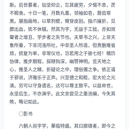
斯。后世慕者，钻坚仰企，忘其疲劳，夕惕不息，昃
不暇食。十日一笔，月数丸墨，领袖如皂，唇齿常
黑。展指画地，以草刿壁，臂穿皮刮。指爪摧折，见
腮出血，犹不休辍。然其为字，无益于工拙，亦如效
颦者之增丑、学步者之失节也。夫草书之兴，上非天
象所垂，下非河洛所吐，中非圣人所造，但贵删难省
烦，损复为单，非常仪也，岂若用之于彼七经！稽历
协律，推步期程，探赜钩深，幽赞神明。览天地之
心，推圣人之精，折疑论之中，理俗儒之争。依正道
于邪说，济雅乐于正声。兴至德之和睦，宏大伦之元
清。穷可以守身遗名，达可以尊主致平。以兹命世，
永坚后生，不亦渊乎。此文余尝见之墨池编，今失其
帙，略记如此。
○影书
六朝人尚字学，摹临特盛。其曰廓填者，即今之