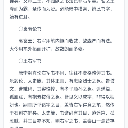
锺矣。又称二王，不知献之书法已非右军矣。譬之王
降而为霸，圣传而为贤。必能暗中摸索，辨此书字，
始有进耳。
○袁裒论书
袁裒云：右军用笔内擫而收敛，故森严而有法。
大令用笔外拓而开扩，故散朗而多姿。
○王右军书
唐李嗣真论右军书不同，往往不变格难俦其书。
乐毅论、太史箴，其体正直，有忠臣烈士之象。告誓
文、曹娥碑，其容憔悴，有孝子顺孙之象。逍遥篇、
孤雁赋，有抱素拔俗之象。皆见义以成字，非得以独
妍也。嗣真所举诸字之目，盖皆右军得意之笔，然传
于石刻亦鲜矣。太史箴，书谱尚有其目，逍遥篇、孤
雁赋，并其目亦不知，则右军之书，盖泰山一毫芒存