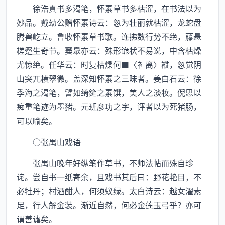
徐浩真书多渴笔，怀素草书多枯涩，在书法以为
妙品。戴幼公赠怀素诗云：忽为壮丽就枯涩，龙蛇盘
腾兽屹立。鲁收怀素草书歌。连拂数行势不绝，藤悬
槎蹙生奇节。窦臮亦云：殊形诡状不易说，中含枯燥
尤惊绝。任华云：时复枯燥何■〈衤离〉褷，忽觉阴
山突兀横翠微。盖深知怀素之三昧者。姜白石云：徐
季海之渴笔，譬如绮筵之素馔，美人之淡妆。倪思以
痴重笔迹为墨猪。元班彦功之字，评者以为死猪肠，
可以喻矣。
○张禺山戏语
张禺山晚年好纵笔作草书，不师法帖而殊自珍
诧。尝自书一纸寄余，且戏书其后曰：野花艳目，不
必牡丹；村酒酣人，何须蚁绿。太白诗云：越女濯素
足，行人解金装。渐近自然，何必金莲玉弓乎？亦可
谓善谑矣。