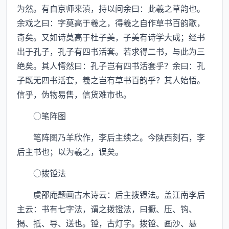
为然。有自京师来滇，持以问余曰：此羲之草韵也。
余戏之曰：字莫高于羲之，得羲之自作草书百韵歌，
奇矣。又如诗莫高于杜子美，子美有诗学大成；经书
出于孔子，孔子有四书活套。若求得二书，与此为三
绝矣。其人愕然曰：孔子岂有四书活套乎？余曰：孔
子既无四书活套，羲之岂有草书百韵乎？其人始悟。
信乎，伪物易售，信货难市也。
○笔阵图
笔阵图乃羊欣作，李后主续之。今陕西刻石，李
后主书也；以为羲之，误矣。
○拨镫法
虞邵庵题画古木诗云：后主拨镫法。盖江南李后
主云：书有七字法，谓之拨镫法，曰擫、压、钩、
揭、抵、导、送也。镫，古灯字。拨镫、画沙、悬