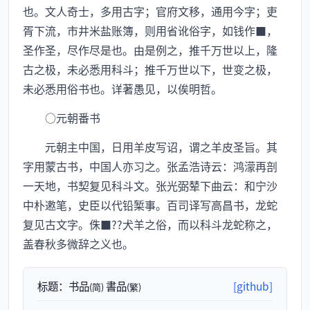
也。文人奇士，多用古字；官府文移，通用今字；吏
胥下流，市井米盐账簿，则用省讹俗字，如钱作■，
圣作圣，尽作尽是也。由是例之，推千万世以上，隆
古之极，未必悉用科斗；推千万世以下，世变之极，
未必悉用俗书也。详著愚见，以俟明哲。
○元朝番书
元朝主中国，日用羊皮写诏，谓之羊皮圣旨。其
字用蒙古书，中国人亦习之。张孟浩诗云：鸿濛再剖
一天地，书契复见科斗文。张光弼辇下曲云：和宁沙
中朴遫笔，史臣以代铅椠事。百司译写高昌书，龙蛇
复见古文字。侏■??犬羊之俗，而以科斗龙蛇称之，
盖春秋多微辞之义也。
标题：
书品
書品
[github]
(简)
(繁)