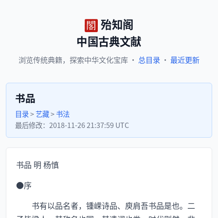
殆知阁
中国古典文献
浏览
传统典籍，
探索
中华文化宝库
·
总目录
·
最近更新
书品
目录
>
艺藏
>
书法
最后修改：
2018-11-26 21:37:59 UTC
书品 明 杨慎
●序
书有以品名者，锺嵘诗品、庾肩吾书品是也。二