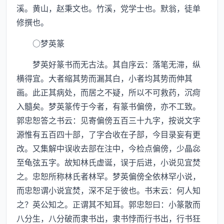
溪。黄山，赵秉文也。竹溪，党学士也。默翁，徒单
修撰也。
○梦英篆
梦英好篆书而无古法。其自序云：落笔无滞，纵
横得宜。大者缩其势而漏其白，小者均其势而伸其
画。此正其病处，而居之不疑，所以不可救药，沉疴
入髓矣。梦英篆传于今者，有篆书偏傍，亦不工致。
郭忠恕答之书云：见寄偏傍五百三十九字，按说文字
源惟有五百四十部，了字合收在子部，今目录妄有更
改。又集解中误收去部在注中，今检点偏傍，少晶惢
至龟弦五字。故知林氏虚诞，误于后进，小说见宜焚
之。忠恕所称林氏者林罕。梦英偏傍全依林罕小说，
而忠恕谓小说宜焚，深不足于彼也。书末云：何人知
之？英公知之。正谓其不知耳。郭忠恕曰：小篆散而
八分生，八分破而隶书出，隶书悖而行书出，行书狂