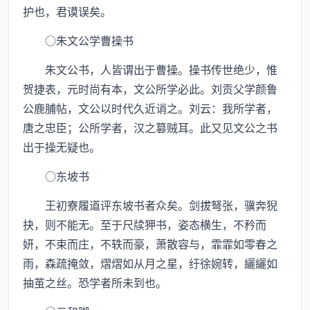
护也，君谟误矣。
○朱文公学曹操书
朱文公书，人皆谓出于曹操。操书传世绝少，惟
贺捷表，元时尚有本，文公所学必此。刘贡父学颜鲁
公鹿脯帖，文公以时代久近诮之。刘云：我所学者，
唐之忠臣；公所学者，汉之篡贼耳。此又见文公之书
出于操无疑也。
○东坡书
王初寮履道评东坡书者众矣。剑拔弩张，骥奔猊
抉，则不能无。至于尺牍狎书，姿态横生，不矜而
妍，不束而庄，不轶而豪，萧散容与，霏霏如零春之
雨，森疏掩敛，熠熠如从月之星，纡徐婉转，纚纚如
抽茧之丝。恐学者所未到也。