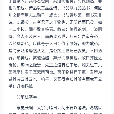
子皆梁人，其称名也同，其遣词也类，时代则然，非
相假袭也。诗品以三品品诗，书品以九品品书，何区
别之精而用志之勤乎！或言：书与诗均艺，而书又非
诗。此谬矣。古者君子之于物也，无所苟而已矣。如
一二小技，罔不致其极焉。故曰：传兵论剑，与道同
符。今人不及古人，而高谈欺世，乃曰：吾道在心，
六经犹赘也。以此号于人曰：作字欲好，即为放心。
趋简安陋者靡然从之，是苍籀上世道已丧矣。不曰道
器，形神也。离道语器，弃形而存神也。故曰齐匠之
斫轮，绵驹之擫籥，先王之道有在于是，矧夫进于六
艺流乎！君子宜无所苟也。苟于物将苟于道，吾所为
感其感云其云也。呜乎，又焉得真知其解者而竟吾云
乎！升庵杨慎。
○笔法字学
宋史长编：太宗每暇日，问王著以笔法，葛端以