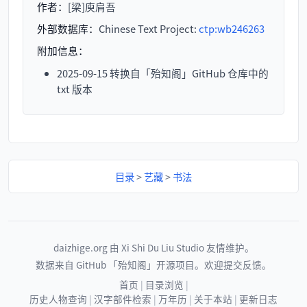
作者：
[梁]庾肩吾
外部数据库：
Chinese Text Project:
ctp:wb246263
附加信息：
2025-09-15 转换自「殆知阁」GitHub 仓库中的
txt 版本
目录
>
艺藏
>
书法
daizhige.org
由
Xi Shi Du Liu Studio
友情维护。
数据来自 GitHub
「殆知阁」
开源项目。欢迎
提交反馈
。
首页
|
目录浏览
|
历史人物查询
|
汉字部件检索
|
万年历
|
关于本站
|
更新日志