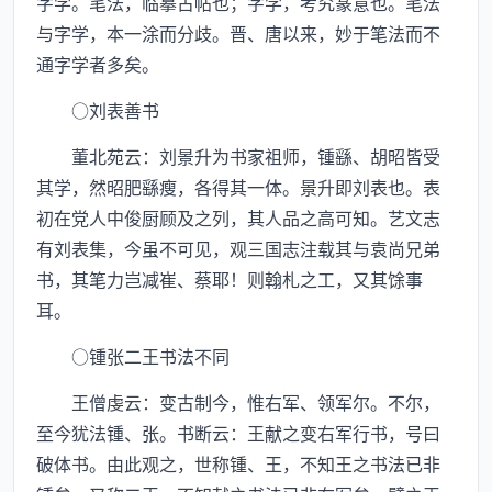
字学。笔法，临摹古帖也；字学，考究篆意也。笔法
与字学，本一涂而分歧。晋、唐以来，妙于笔法而不
通字学者多矣。
○刘表善书
董北苑云：刘景升为书家祖师，锺繇、胡昭皆受
其学，然昭肥繇瘦，各得其一体。景升即刘表也。表
初在党人中俊厨顾及之列，其人品之高可知。艺文志
有刘表集，今虽不可见，观三国志注载其与袁尚兄弟
书，其笔力岂减崔、蔡耶！则翰札之工，又其馀事
耳。
○锺张二王书法不同
王僧虔云：变古制今，惟右军、领军尔。不尔，
至今犹法锺、张。书断云：王献之变右军行书，号曰
破体书。由此观之，世称锺、王，不知王之书法已非