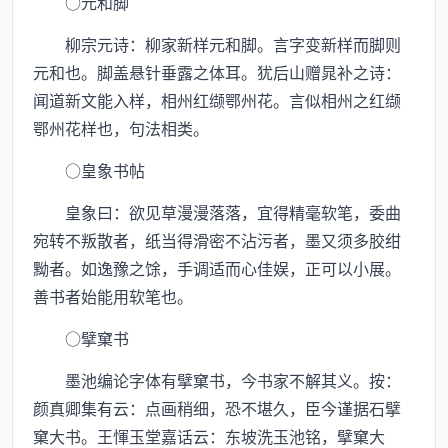
○元和脚
柳宗元诗：柳家新样元和脚。言字变新样而脚则
元和也。脚盖悬针垂露之体耳。犹后山赠晁补之诗：
闻道新文能入样，相州红缬鄂州花。言似相州之红缬
鄂州花样也，句法相类。
○皇象书帖
皇象曰：欲见草漫漫落落，宜得精毫软笔，委曲
宛转不叛散者，纸当得滑密不沾污者，墨又须多胶绀
黝者。如逸豫之馀，手调适而心佳娱，正可以小展。
善书者始能用软笔也。
○擘窠书
墨池编论字体有擘窠书，今书家不解其义。按：
颜真卿集有云：点画稍细，恐不堪久，臣今谨据石擘
窠大书。王惲玉堂嘉话云：东坡洗玉池铭，擘窠大