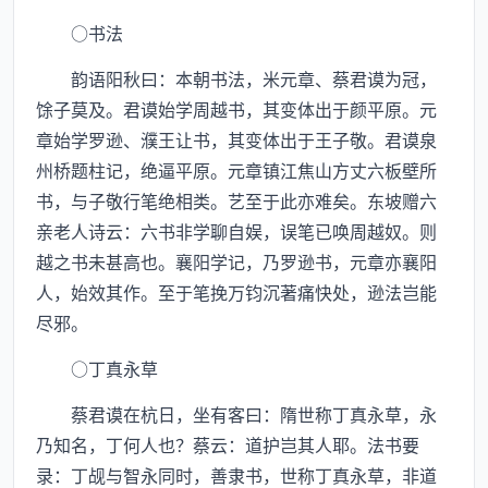
○书法
韵语阳秋曰：本朝书法，米元章、蔡君谟为冠，
馀子莫及。君谟始学周越书，其变体出于颜平原。元
章始学罗逊、濮王让书，其变体出于王子敬。君谟泉
州桥题柱记，绝逼平原。元章镇江焦山方丈六板壁所
书，与子敬行笔绝相类。艺至于此亦难矣。东坡赠六
亲老人诗云：六书非学聊自娱，误笔已唤周越奴。则
越之书未甚高也。襄阳学记，乃罗逊书，元章亦襄阳
人，始效其作。至于笔挽万钧沉著痛快处，逊法岂能
尽邪。
○丁真永草
蔡君谟在杭日，坐有客曰：隋世称丁真永草，永
乃知名，丁何人也？蔡云：道护岂其人耶。法书要
录：丁觇与智永同时，善隶书，世称丁真永草，非道