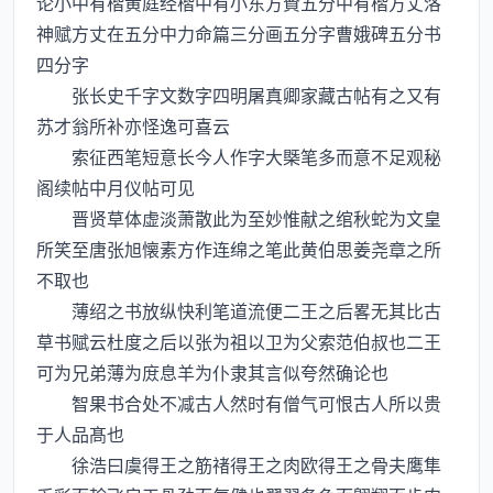
论小中有楷黄庭经楷中有小东方賛五分中有楷方丈洛
神赋方丈在五分中力命篇三分画五分字曹娥碑五分书
四分字
张长史千字文数字四明屠真卿家藏古帖有之又有
苏才翁所补亦怪逸可喜云
索征西笔短意长今人作字大槩笔多而意不足观秘
阁续帖中月仪帖可见
晋贤草体虚淡萧散此为至妙惟献之绾秋蛇为文皇
所笑至唐张旭懐素方作连绵之笔此黄伯思姜尧章之所
不取也
薄绍之书放纵快利笔道流便二王之后畧无其比古
草书赋云杜度之后以张为祖以卫为父索范伯叔也二王
可为兄弟薄为庻息羊为仆隶其言似夸然确论也
智果书合处不减古人然时有僧气可恨古人所以贵
于人品髙也
徐浩曰虞得王之筋禇得王之肉欧得王之骨夫鹰隼