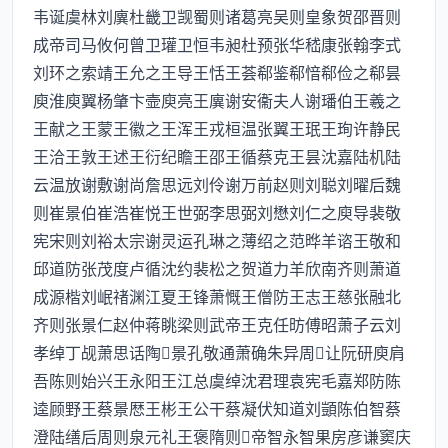
韦诞虞林刘廙杜畿卫觊蜀则诸葛亮吴则皇象贺邵晋则
成帝司马攸何曾卫瓘卫恒韦昶杜预张华嵇康张翰李式
刘环之索靖王允之王导王恬王荟郗鉴郗愔郗俭之郗昙
庾淮庾翼杨肇卞壸庾亮王廙谢安衞夫人谢璠伯王羲之
王献之王蒙王徽之王浑王戎桓温张翼王珉王珣许静民
王洽王敦王述王衍纪瞻王邵王循蔡克王昙沈嘉陆机陆
云温放谢敷谢尚詹思远刘伶谢万前赵则刘聪刘曜后魏
则崔景伯崔浩崔悦王世弼李思弼刘懋刘仁之庾导裴敬
宪宋则刘裕太宗谢灵运孔琳之薄绍之范晔羊谘王敬和
邱道防张茂度卢循沈约裴松之贺道力羊欣南齐则萧道
成源楷刘岷禇渊江夏王锋萧慨王僧防王志王慈张融北
齐则张景仁赵仲蒋眺梁则武帝王克任昉傅昭萧子云刘
孝绰丁觇萧思话陶景孔敬通萧确朱异周让阮研庾肩
吾陈则始兴王永阳王江总虞绰沈君理袁宪毛嘉郑防陈
逵顾野王蔡景厯王彬王公干蔡凝伏知道刘顗陈伯智蔡
澄陆缮后周则泉元礼王褒隋则帝智永智果房彦谦窦庆