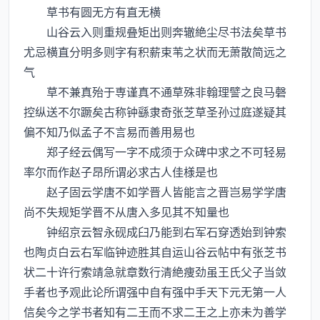
草书有圆无方有直无横
山谷云入则重规叠矩出则奔辙絶尘尽书法矣草书
尤忌横直分明多则字有积薪束苇之状而无萧散简远之
气
草不兼真殆于専谨真不通草殊非翰理譬之良马磬
控纵送不尔蹶矣古称钟繇隶奇张芝草圣孙过庭遂疑其
偏不知乃似孟子不言易而善用易也
郑子经云偶写一字不成须于众碑中求之不可轻易
率尔而作赵子昂所谓必求古人佳様是也
赵子固云学唐不如学晋人皆能言之晋岂易学学唐
尚不失规矩学晋不从唐入多见其不知量也
钟绍京云智永砚成臼乃能到右军石穿透始到钟索
也陶贞白云右军临钟迹胜其自运山谷云帖中有张芝书
状二十许行索靖急就章数行清絶痩劲虽王氏父子当敛
手者也予观此论所谓强中自有强中手天下元无第一人
信矣今之学书者知有二王而不求二王之上亦未为善学