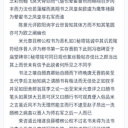
乏彩而翰飞戾天骨劲而气健也翚翟备色而翺翔百步肉
丰而力沈也若藻耀而髙翔书之凤皇矣欧虞为鹰隼禇薛
为翚翟书之凤皇非右军而谁
陈景元评欧阳询字云世皆知其体方而不知其笔圆
亦可为欧之阐幽也
米元章目栁公权书为恶札如秘塔铭诚中其讥若隂
符经序昔人评为栁书第一实存晋韵下此则冯宿碑亚于
庙堂碑非秘塔铭可同日观也紫丝靸帖亦佳比之颜当出
其上而世未有信予此説者何所见之不同乎
书法之壊自顔真卿始自顔而下终晩唐无晋韵矣至
五代李后主始知病之谓顔书有楷法而无佳处正如扠手
并足如田舍郎翁耳李之论一出至宋米元章评之曰顔书
笔头如蒸饼大丑恶可厌又曰顔行书可观真便入俗品米
之言虽近风不为无理然能言而行不逮至赵子昂出一洗
顔栁之病直以晋人为师右军之后一人而已
荣咨道云禇遂良薛稷栁公权不过名书未得为法书