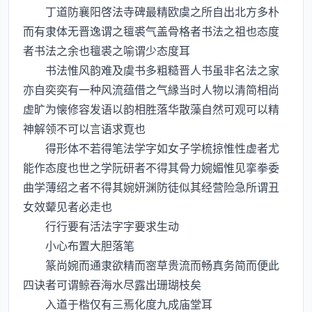
丁道防襄阳啓法寺碑最精欧虞之所自出北方多朴
而有隶体无晋逸谓之氊裘气盖骨格者书法之祖也态度
者书法之余也氊裘之喻谓少态度耳
书法惟风韵难及虞书多粗糙晋人书虽非名法之家
亦自奕奕有一种风流蕴借之气縁当时人物以清简相尚
虚旷为懐修容发语以韵相胜落华散藻自然可观可以精
神解领不可以言语求覔也
得形体不若得笔法学字如女子学梳掠惟性虚者尤
能作态度也世之学阮研者不得其骨力婉媚惟见挛拳委
曲学薄绍之者不得其婉妍渊防徒似其经营险急所谓丑
女效颦见者必走也
行行要有活法字字要求生动
小心布置大胆落笔
篆尚婉而通隶欲精而宻草贵流而畅真务简而便此
四诀者可谓鲸吞海水尽露出珊瑚枝矣
入道于楷仅有三焉化度九成庙堂耳