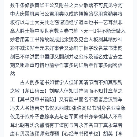
数千条修撰黄华王公又附益之兵火散落不可复见今河
中大庆闗机察张公君用类以成韵捃摭殆尽用意勤矣将
板行以与士大夫共之窃谓通经学道本也书一艺耳然非
髙人胜士胸中度世有数百卷书笔下无一尘不能造微入
妙君用素工书翰故能成此余犹及见金人板刻其精妙神
彩不减法帖至元末好事者又添鲜于枢字改名草书集韵
刻已不精洪武中蜀邸又翻刻并赵公序及诸名姓皆去之
刻又粗恶重可惜也前辈作事多周详后辈作事多阙畧信
然
古人例多能书如管宁人但知其清节而不知其银钩
之敏【茅山碑云】刘曜人但知其狞凶而不知其章草之
工【其书见草书韵防】又有能书而名不著者后汉锦车
冯夫人名嫽善史书仅见西域张伯髙以书酣身名亚皇象
仅见于抱朴子曹蜍李志与右军同时书亦争衡其人不称
耳北朝有沈含馨隋有丁道防与智永齐名曰丁真永草者
唐有贝灵该缪师愈郑预【心经草书预草也】胡英【李