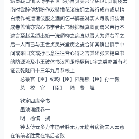
遗墨跋曰慎以博学名世书亦自负吴兴堂庑世其谪戍云
南时尝醉傅胡粉作双髻插花诸伎拥之游行成市或以精
白绫作裓遗诸伎服之酒间乞书醉墨淋漓人每购归装潢
成卷盖慎亦究心书学者此书颇抑顔真卿而谓米芾行不
逮言至赵孟頫出始一洗顔栁之病直以晋人为师右军之
后一人而已与王世贞吴兴堂庑之説合知其确出慎手中
间或采旧文或抒己意往往皆心得之言其述张天锡草书
韵防源流及小王破体书汉司杨厥碑字之类亦兼有考
证云乾隆四十三年九月恭校上
总纂官【臣】纪昀【臣】陆锡熊【臣】孙士毅
总 校 官 【臣】 陆 费 墀
钦定四库全书
墨池璅録卷一
明 杨慎 撰
钟太傅云多力丰筋者胜无力无筋者病衞夫人云意
在笔前者胜意在笔后者败