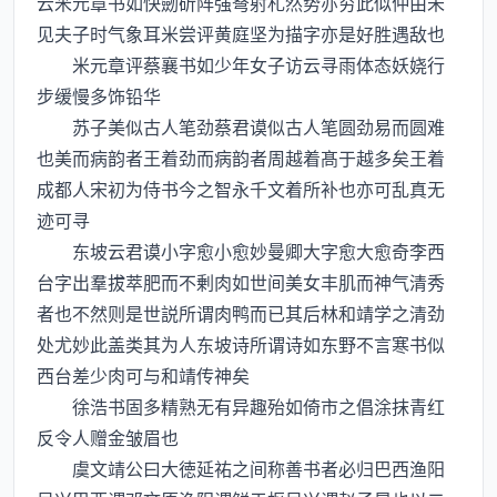
云米元章书如快劒斫阵强弩射札然势亦穷此似仲由未
见夫子时气象耳米尝评黄庭坚为描字亦是好胜遇敌也
米元章评蔡襄书如少年女子访云寻雨体态妖娆行
步缓慢多饰铅华
苏子美似古人笔劲蔡君谟似古人笔圆劲易而圆难
也美而病韵者王着劲而病韵者周越着髙于越多矣王着
成都人宋初为侍书今之智永千文着所补也亦可乱真无
迹可寻
东坡云君谟小字愈小愈妙曼卿大字愈大愈奇李西
台字出羣拔萃肥而不剰肉如世间美女丰肌而神气清秀
者也不然则是世説所谓肉鸭而已其后林和靖学之清劲
处尤妙此盖类其为人东坡诗所谓诗如东野不言寒书似
西台差少肉可与和靖传神矣
徐浩书固多精熟无有异趣殆如倚市之倡涂抹青红
反令人赠金皱眉也
虞文靖公曰大徳延祐之间称善书者必归巴西渔阳