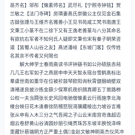
邕齐名】邬彤【懐素师名】武尽礼【宁照寺钟铭】贺
兰敏之【法门寺碑】房璘妻髙氏崇徽公主仅见金石集
古録张諲与王维齐名雅善小王见书苑咸工梵书南唐王
文秉工小篆不在二徐下又有王逸老善篆与八分其命名
有欲抗右军者不知何氏人疑即文秉也宋有秦子眀荣咨
道【皆蜀人山谷之友】髙述潘岐【东坡门客】仅传姓
名其余不传者又何限也
解大绅学士春雨斋读书评钟繇书如公孙硕肤赤舄
几几王右军如子之燕居申申天天智永瑶台雪鹤髙标出
羣虞世南如重华在位被袗鼓琴欧阳询秋霄健翮峭壁双
清褚遂良披沙拣金薛少保寒机夜织顔真卿五丁凿路栁
公权一夫当闗张长史风回电驰僧懐素云行雨施李北海
楼台映日花木逢春徐防稽怒猊渴骥藏棱出力坡谷言难
张从申有入木三分之气吾闻之子山云米南宫竒逸超迈
烟云卷舒黄山谷清圆妙丽引绳贯珠苏东坡丰腴悦泽绵
里藏针蔡端眀方正严重土偶金赵文敏神眀英杰仪凤冲