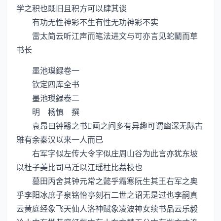
学之积也既旧且积方可以肆其谈
有功无性神彩不生有性无功神彩不实
雷太简云听江声而笔法进文与可亦言见蛇鬭而草
书长
墨池璅録卷一
钦定四库全书
墨池璅録卷二
明 杨慎 撰
袁昂曰钟繇之书画之间多有异趣可谓幽深无际古
雅有余秦汉以来一人而已
右军字似左传大令字似庄周山谷为此言亦犹东坡
以杜子美比司马迁以江瑶柱比荔枝也
墓田丙舍其钟元常之懿乎霜寒阮生其王右军之奥
乎李阳冰庶子泉铭怡亭刻石二世之诏无是过也李嗣真
云黄庭经象飞天仙人洛神赋象凌波神女续书品云乐毅