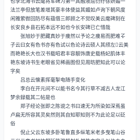
也李北海书云麾将军碑为第一其融液屈衍纡徐妍媚一
法兰亭但放笔差增其豪丰体使益其媚如卢询下朝风度
闲雅萦辔回防尽有蕴借三郎顾之不觉叹美云麾碑刻在
长安良乡县石拓本远不如也今长安碑已亡惜哉
张旭妙于肥藏真妙于痩然以予论之痩易而肥难
子云曰女有色书亦有色试以色论诗云硕人其颀左云美
而艳艳长大也汉书载昭君丰容靓饰唐史载杨妃肌体丰
艳东坡诗书生老眼省见稀画图但见周昉肥知此可以论
字矣
吕总云懐素挥毫掣电随手变化
李白在开元间不以能书名今其行草不减古人龙江
梦余録载其二帖是也
郑子经论张即之陈谠之书曰速无为所染如深焉虽
卢扁无所容其灵矣然则其自知耶知则不为此论足以砭
俗
倪止父云东坡多卧笔鲁直多纵笔米老多曳笔山谷