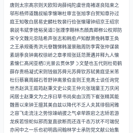
唐则太宗髙宗则天欧阳询薛纯陀虞世南褚遂良陆柬之
邬彤杨师道魏叔瑜李懐琳杜审言张旭李白贺知章孙过
庭王知敬白居易史麟杜牧裴行俭张懐瓘钟绍京王绍宗
裴説韦斌李徳裕吴道张諲李翺林杰顔真卿栁公权郑防
宋令文魏元忠陆希声张志和韩愈卢知猷萧俛韩覃王奂
之王承规衞秀洪元眘魏悌韩渥景融周防李霄张仲谋裴
素胡季良钟离权徐峤之章孝规张廷范萧遘并释九人懐
素懐仁髙闲亚栖光景云贯休梦文楚也五代则杜荀鹤
薛存贵杨凝式宋则钱俶苏舜元苏舜钦苏轼黄庭坚米芾
杜衍蔡襄周越石苍舒钟离景伯金则王竞髙士谈任询党
世杰赵沨王庭筠赵秉文史公奕王仲元张瑞童王万庆闲
闲居士赵秉文为之序曰草书尚矣由汉而下崔张精其能
魏晋以来钟王擅其美自兹以降代不乏人夫其徘徊闲雅
之容飞走流注之势惊竦峭拔之气卓荦跌宕之志矫若游
龙疾若惊蛇似邪而复直欲断而还连千态万状不可端倪
亦闲中之一乐也初明昌间翰林学士承防党文献公始集