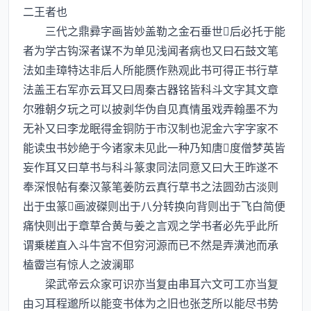
二王者也
三代之鼎彛字画皆妙盖勒之金石垂世后必托于能
者为学古钩深者谋不为单见浅闻者病也又曰石鼓文笔
法如圭璋特达非后人所能赝作熟观此书可得正书行草
法盖王右军亦云耳又曰周秦古器铭皆科斗文字其文章
尔雅朝夕玩之可以披剥华伪自见真情虽戏弄翰墨不为
无补又曰李龙眠得金铜防于市汉制也泥金六字字家不
能读虫书妙絶于今诸家未见此一种乃知唐度僧梦英皆
妄作耳又曰草书与科斗篆隶同法同意又曰大王昨遂不
奉深恨帖有秦汉篆笔姜防云真行草书之法圆劲古淡则
出于虫篆画波磔则出于八分转换向背则出于飞白简便
痛快则出于章草合黄与姜之言观之学书者必先乎此所
谓乗槎直入斗牛宫不但穷河源而已不然是弄潢池而承
榼霤岂有惊人之波澜耶
梁武帝云众家可识亦当复由串耳六文可工亦当复
由习耳程邈所以能变书体为之旧也张芝所以能尽书势