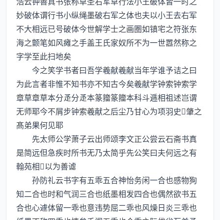
浩云钟善真书张称草圣右军草行法小王破体皆一时之
妙破体谓行书小纵绳墨破右军之体也夫以小王去右军
不大相远已号破体今世解学士之画圏如镇宅之符张东
海之颤笔如风瘫之手盖王氏家奴所不为一世嚣然称之
字学至此扫地矣
今之笑学书者曰吾学羲献羲献当年学谁予诘之曰
为此言者非惟不知书亦不知古今矣羲献学钟索钟索学
章草章草本分分本篆籀篆籀本科斗逓相祖述岂谓
无师耶今不屑步钟索羲献之后尘乃甘心为项羽史肇之
髙弟果何见耶
先太师公学萧子云出师颂李文正公尝云石斋书真
是简远但急疾时所书无乃太简乎先公笑曰夫何远之有
翰苑相以为善谑
孙防礼云书字有五乖五合神怡务闲一合也感物狥
知二合也时和气润三合也纸墨相发四合也偶然欲书五
合也心遽体留一乖也意违势屈二乖也风燥日炎三乖也