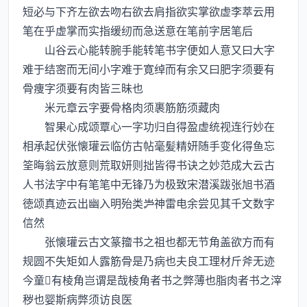
短必与下齐左欲去吻右欲去肩指欲实掌欲虚李萃云用
笔在乎虚掌而实指缓纫而急送意在笔前字居笔后
山谷云心能转腕手能转笔书字便如人意又曰大字
难于结宻而无间小字难于寛绰而有余又曰肥字须要有
骨痩字须要有肉皆三昧也
米元章云字要骨格肉须裹筋筋须藏肉
智果心成颂覃心一字功归自得盈虚统视连行妙在
相承起伏张懐瓘云临仿古帖毫髪精妍随手变化得鱼忘
筌晦翁云放意则荒取妍则拙皆得书诀之妙范成大云古
人书法字中有笔笔中无锋乃为极致宋潜溪跋张旭书酒
徳颂真迹云出幽入明殆类神雷电余尝见其千文数字
信然
张懐瓘云古文篆籀书之祖也都无节角盖欲方而有
规圆不失矩如人露筋骨是乃病也夫良工理材斤斧无迹
今童有棱角岂谓是哉棱角者书之弊薄也脂肉者书之滓
秽也婴斯病弊须访良医