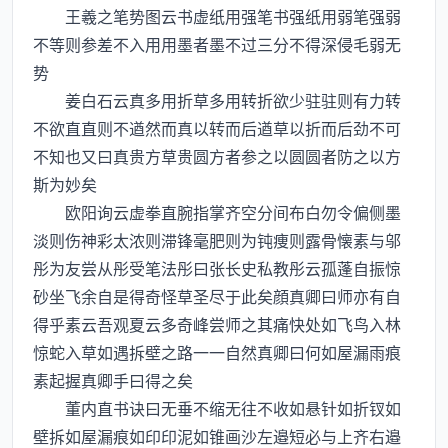
王羲之笔势图云书虚纸用强笔书强纸用弱笔强弱
不等则参差不入用用墨者墨不过三分不得深侵毛弱无
势
姜白石云真多用折草多用转折欲少驻驻则有力转
不欲直直则不遒然而真以转而后遒草以折而后劲不可
不知也又曰真贵方草贵圆方者参之以圆圆者防之以方
斯为妙矣
欧阳询云虚拳直腕指掌齐空分间布白勿令偏侧墨
淡则伤神彩太浓则滞锋毫肥则为钝痩则露骨懐素与邬
彤为友尝从彤受笔法彤曰张长史私教彤云孤蓬自振惊
砂坐飞余自是得奇怪草圣尽于此矣顔真卿曰师亦有自
得乎素云吾观夏云多奇峰尝师之其痛快处如飞鸟入林
惊蛇入草如遇拆壁之路一一自然真卿曰何如屋漏雨痕
素起握真卿手曰得之矣
董内直书诀曰无垂不缩无往不收如悬针如折钗如
壁拆如屋漏痕如印印泥如锥画沙左邉短必与上齐右邉