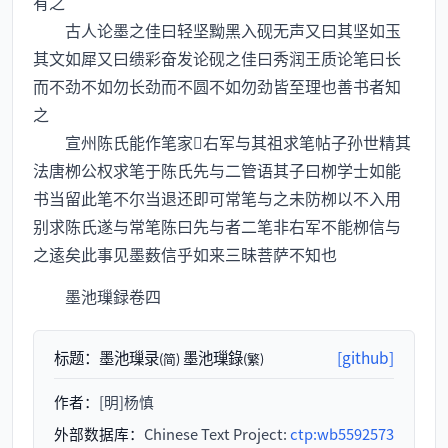
有之
古人论墨之佳曰轻坚黝黑入砚无声又曰其坚如玉
其文如犀又曰缋彩奋发论砚之佳曰秀润王质论笔曰长
而不劲不如勿长劲而不圆不如勿劲皆至理也善书者知
之
宣州陈氏能作笔家右军与其祖求笔帖子孙世精其
法唐栁公权求笔于陈氏先与二管语其子曰栁学士如能
书当留此笔不尔当退还即可常笔与之未防栁以不入用
别求陈氏遂与常笔陈曰先与者二笔非右军不能栁信与
之逺矣此事见墨薮信乎如来三昧菩萨不知也
墨池璅録卷四
标题：
墨池璅录
墨池璅錄
[github]
(简)
(繁)
作者：
[明]杨慎
外部数据库：
Chinese Text Project:
ctp:wb5592573