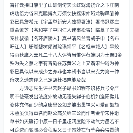
霄祥云捧日康里子山雄剑倚天长虹驾海饶介之卞庄刺
虎功倍力省宋克鹏搏九万须仗扶摇宋仲珩龙驹凤雏神
彩已具詹希元【字孟举新安人独擅署法】署书冠冕庄
重俞紫芝【名和字子中同江人逮事松雪】临摹子夫擅
宠杜叔循【名环庐陵人】真书清风兰雪胡子申【名布
旴江人】珊瑚碧树颇谢琮璜揭平【名枢丰城人】旱蛟
得雨秋鹰入云凡二十八人评皆当惟评蔡端眀为土偶金
殊为失之蔡之字有晋韵在苏黄米之上又谓宋仲珩为神
彩已具似以未成少之亦非也本朝书当以宋克为第一仲
珩次之逊志评之已定胡杜揭岂能及哉
方逊志先生评书云赵子昂书如程不识将兵号令严
明不使毫发出法度外故动无遗失鲜于伯机如渔阳健儿
姿体充伟而少韵度康里公如鸾雏出巢神采可爱而颉颃
未熟虽俱得重名而赵公髙矣继三公而作者金华宋仲珩
草书如天骥行中原一日千里超涧度险不动气力虽若不
可踪迹而驰骤必合程度又曰子昂妙在行草奕奕得晋韵