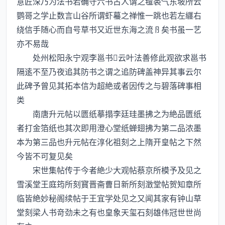
意匠深乃为法书若确守六书古人谓之氊裘气东坡所云
鹦哥之学止数言山谷所谓虾蟇之禅惟一跳也若左纒右
绕信手随心而自号草书又近世东海之流矣书虽一艺
亦不易哉
处州松阳永宁观李邕书云叶法善修此观欲求邕书
隔逺不至乃夜追其防书之谓之追防碑盖神异其事云尔
此碑予曾见其拓本信为超絶或者因传之与碧落碑事相
类
南唐升元帖以匮纸摹搨李廷珪墨拂之为絶品匮纸
者打金箔纸也其次即用澄心堂纸蝉翅拂为第二品浓墨
本为第三品也升元帖在淳化祖刻之上隋开皇帖之下然
今皆不可复见矣
宋世集帖传于今者絶少大观帖蔡京所模予及见之
雪溪堂王庭筠所刻寳晋斋曹日新所刻澂堂帖贺知章所
临皆絶妙秘阁续帖于王宜学处见之又闻其家有钟山草
堂刻梁人书竒劲未之有也皇象天玺石刻雄伟冠世世尚