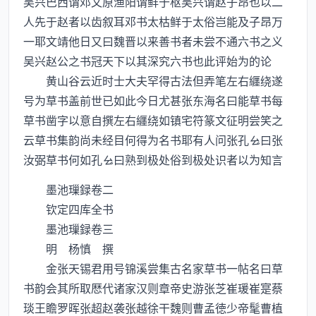
吴兴巴西谓邓文原渔阳谓鲜于枢吴兴谓赵子昂也以二
人先于赵者以齿叙耳邓书太枯鲜于太俗岂能及子昂万
一耶文靖他日又曰魏晋以来善书者未尝不通六书之义
吴兴赵公之书冠天下以其深究六书也此评始为的论
黄山谷云近时士大夫罕得古法但弄笔左右纒绕遂
号为草书盖前世已如此今日尤甚张东海名曰能草书每
草书凿字以意自撰左右纒绕如镇宅符篆文征明尝笑之
云草书集韵尚未经目何得为名书耶有人问张孔曰张
汝弼草书何如孔曰熟到极处俗到极处识者以为知言
墨池璅録卷二
钦定四库全书
墨池璅録卷三
明 杨慎 撰
金张天锡君用号锦溪尝集古名家草书一帖名曰草
书韵会其所取厯代诸家汉则章帝史游张芝崔瑗崔寔蔡
琰王瞻罗晖张超赵袭张越徐干魏则曹孟徳少帝髦曹植