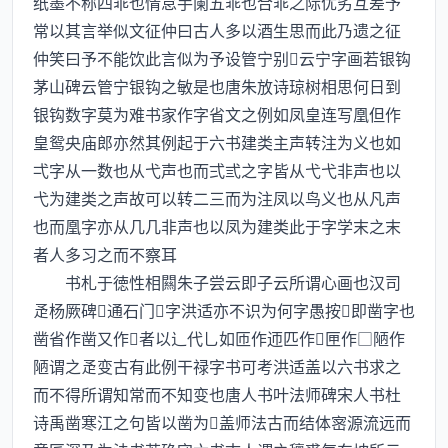
纸墨不称四乖也情怠手阑五乖也合乖之际优劣互差予
常以其言举似文征仲曰古人多以酒生思而此乃遗之征
仲笑曰予不能饮此言似为予设管宁别云宁字画若银钩
茅山碑云管宁银钩之敏是也唐朱放诗琼树相思何日到
银钩数字莫为难书家作字省文之例如凤皇连写凰但作
皇鸳央庙郎亦然其例起于六书建类主声转注为义也如
弌字从一数也从弋声也而弍弎之字皆从弋弋非声也以
弋为建类之声故可以转二三而为注凤以鸟义也从凡声
也而凰字亦从几几非声也以凤为建类此于字学末之末
者人多习之而不察耳
书札于徳性相闗朱子尝云即子云所谓心画也汉司
杨厥碑通石门字洪适亦不识为何字愚按即凿字也
凿省作凿又作者以辶代乚如匝作迊匹作匣作□陋作
陋谓之变古有此例干禄字书可考洪适盖以六书求之
而不得所谓知常而不知变也唐人书叶法师碑宋人书杜
诗禹凿寒江之句皆以凿为盖师法古而结体宻源流远而