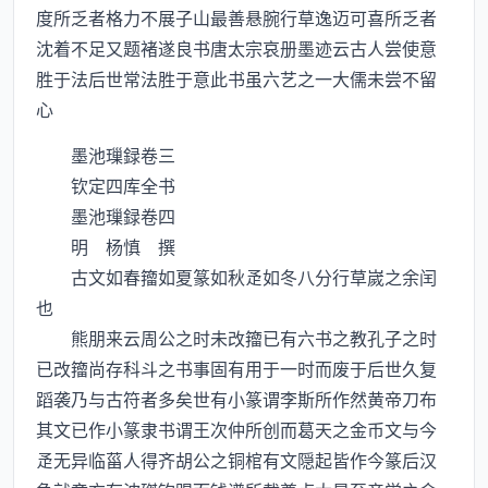
度所乏者格力不展子山最善悬腕行草逸迈可喜所乏者
沈着不足又题褚遂良书唐太宗哀册墨迹云古人尝使意
胜于法后世常法胜于意此书虽六艺之一大儒未尝不留
心
墨池璅録卷三
钦定四库全书
墨池璅録卷四
明 杨慎 撰
古文如春籀如夏篆如秋如冬八分行草嵗之余闰
也
熊朋来云周公之时未改籀已有六书之教孔子之时
已改籀尚存科斗之书事固有用于一时而废于后世久复
蹈袭乃与古符者多矣世有小篆谓李斯所作然黄帝刀布
其文已作小篆隶书谓王次仲所创而葛天之金币文与今
无异临菑人得齐胡公之铜棺有文隠起皆作今篆后汉