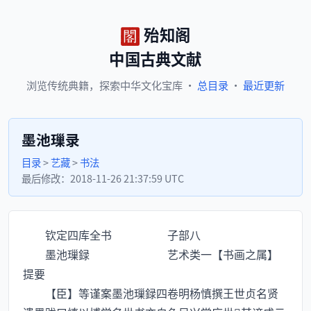
殆知阁
中国古典文献
浏览
传统典籍，
探索
中华文化宝库
·
总目录
·
最近更新
墨池璅录
目录
>
艺藏
>
书法
最后修改：
2018-11-26 21:37:59 UTC
钦定四库全书 子部八
墨池璅録 艺术类一【书画之属】
提要
【臣】等谨案墨池璅録四卷明杨慎撰王世贞名贤