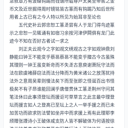
急就章方有波磔钩踢而钱谱所载尊卢太昊至帝喾之金
币文及近世掘得周时镜铭皆古篆而有钩踢乃知后世所
用者上古已有之今人特以所见为始耳非至论也
五代史补云郭忠恕工篆尝有人于龙门得鸟迹篆
示之忠恕一见辄诵有如宿习余按河津伊闗俱有龙门此
迹今不知在否好古者试一求之
刘正夫云观今之字如观文绣观古之字如观钟鼎刘
静能曰钟王不能变乎蔡邕蔡邕不能变乎籀古今古虽殊
其理则一钟王虽变新竒而不失古意庾谢萧阮守法而
法在欧虞褚薛窃法而法分降而为黄米诸公之放荡犹持
法外之意周吴辈则慢法矣下而至张即之怪诞百出书怪
极矣不有子昂谁能回澜乎唐僧贯休工篆荆州守问其
笔法休曰此事须登坛而援讵可草草言之此言最中理登
坛而援言如人之登髙已至坛上之人一举手援之而已未
加苦功而欲求防法譬如坐井中而求援上焉有此理耶李
颀赠张諲诗小王破体咸支防人皆不解破体为何语按徐