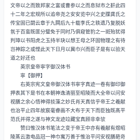
文帝以之而致邦家之富或曹参以之而息狱市之姧此四
十二年之宏规所以追帝尧之安安览中兴之史牒龚氏之
传宝固已閟云章于九闗后九十载李氏之轶遗乃复脱妖
氛于百蛮既匪分璧免于同时乃俱窥管豹之一斑殆犹得
判璋以书阳虎之玉持半玦以想王母之环固物理之有待
岂神踪之或悭此天下日月以冀巾兴而臣子是有以验天
道之好还也
英宗皇帝寜字御汉体书
寜【御押】
右英宗宪文皇帝御汉体书寜字真迹一卷有御印御
押表其下是书在本朝神逸清丽至昭陵而大全帝以问安
视膳之余心悟神得掞藻之妙氏肖天真信乎帝王之羲献
也治平止四年故宸毫睿画不大布于天下而臣独既髙平
范氏并得之遂与神文龙迹竝藏宝真顾非幸欤
赞曰惟汉体书笔法之变于帝王中亦有羲献有煜昭
陵蒸云激电品冠一神巾寓万善于惟治平问安视膳葩竒