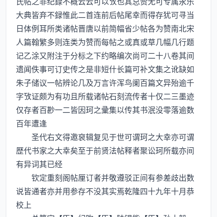
氏帖之非纪録不概云云可以攷也其总赞无可专属永乐
大典皆弃不録惟此二首连前后帖尾幸而得存犹可寻当
日体例耳所类诸帖晋唐以前简幅省少帖各为赞南北宋
人篇翰繁多则连类为赞而每帖之或真或草几幅几行题
记乙涂又附注于分标之下约略编次尚可二十八卷其间
遗闻佚事可订史传之是非短什长篇可补文集之讹缺如
朱子储议一帖辨论几及万言许浑鸟阑百篇文异殆逾千
字攷证颇为有功且所载诸帖石刻流传者十仅二三墨迹
仅存者百尠一二皆因珂之彚集以传其书泯没零落逾数
百年遭逢
圣代右文得邀裒辑复见于世可谓珂之大幸亦可谓
歴代书家之大幸矣至于前贤法帖释者聚讼珂所载亦间
有异词其已经
钦定重刻阁帖厘订者并敬遵驳正间有参差歧出数
说皆通者亦并用参存不没其实焉乾隆四十九年十月恭
校上