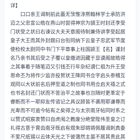
详】
口口亲王谒制前此葢无攷惟淳熈翰林学士承防洪
迈之父忠宣公皓在燕山时尝得神宗为頴王时封还李受
门状受之状曰右谏议大夫天章阁待制兼侍讲李受起居
皇子大王而其外封题曰台衔囘纳下云皇子忠武军节度
使检校太尉同中书门下平章事上柱国颍王【名】谨封
名乃亲书其后受之子覆以皇缴进因藏于显谟阁故皓得
之其事着于随笔迈又引钱丕行年杂纪谓仁祖为升王受
恩命丕为将作少监亦投贺状王降囘书佥字启头参稽互
观囘以大状前名后押至道之制也囘书用佥启天禧之式
也书名封还门状而不答治平之故事也岂随时更革定于
睿断而不一耶抑友传谘记之具议顾皆不袭用耶谦尊而
光卑而不可逾今帖有之矣得之与太宗南牙帖同时系之
以赞式昭宸衷赞曰自虎闱之教废分絶堂陛伟圣皇之订
礼得古意于胄齿南牙既启有煜朱邸锵锵佩履谒刺真委
不爱尺纸锡以云体天光之下彼蔼然主噐不居其贵此其