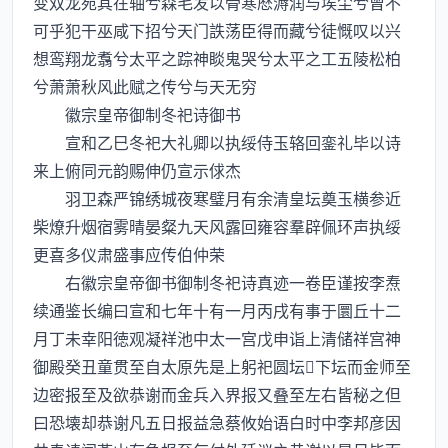
变双龙宛其在轴兮森毛发以骨寒厯溽润与埃尘兮曾不
可乎犯干巫咸下招兮天门詄荡臣得而藏兮徒慨叹以兴
想鸾翔龙翥兮太平之踪神睒鬼哭兮太平之工五陵松柏
兮萧萧秋风此赋之传兮与天无穷
徽宗皇帝御制冬祀诗御书
宣和乙巳冬祀大礼卿以执绥侍玉辂回銮礼毕以诗
来上俯同元韵赐伸仍宣示俅杰
羽卫森严锦绣城夜寒璧月有余清皇坛奠玉横参近
柴燎升烟宿雾晴晏粲九天风露回雍容羣辟佩环声执绥
更喜多仪肃盛事应传伯仲荣
右徽宗皇帝御书御制冬祀诗真迹一卷臣谨按李焘
续通鉴长编曰宣和七年十有一月丙戌有事于圜丘十二
月丁未幸阳徳观凝祥池中太一宫戊申诣上清储祥宫神
御殿癸丑童贯至自太原先是上躬祀圆坛下坛而金师至
边密报至及欲恭谢而金兵入界报又叠至左右皆秘之但
曰恐壊却恭谢凡五日报益急蔡攸始语白时中李邦彦因