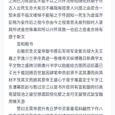
之间已为陈迹犹不能不以之兴怀况修短随化终期于尽
古人云死生亦大矣岂不痛哉毎揽昔人兴感之由若合一
契未尝不临文嗟悼不能喻之于怀固知一死生为虚诞齐
彭殇为妄作后之视今亦由今之视昔悲夫故列叙时人录
其所述虽世殊事异所以兴怀其致一也后之揽者亦将有
感于斯文
宣和殿书
右徽宗圣文皇帝御书晋右军将军金紫光禄大夫王
羲之字逸少兰亭序真迹一卷维帝天纵博雅日新典学太
平文物之盛跨汉轶唐兴书学以励能绘古图而诏后葢已
光千载冠媺百世复因肆笔申贲前贤不泥其灋而尚其
材不攷其文而摭其意帝王盛心于是乎寓嘉定壬午岁江
东漕幕臣赵与懃过京江以是书升臣珂有宣和御府印具
焉望瑶池之骏空想遗踪惊化壁之龙可无留恨式毖宝翰
用懐天游
赞曰太霄帝君升寿丘梦中灵篆垂鸾蚪翩然下作八