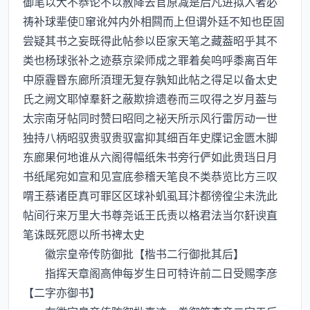
御笔以大不恭论不以赦降去官原减是后凡进拟入者必
祷补球辈使窜讹舛内外相闗而上但谓外廷不知也臣固
尝疑其书之妄既得此帖参以臣家天笔之藏葢昭乎其不
类也杨球张补之迹蔡京梁师成之罪着矣呜呼黍离百年
中原霾昬东廊所湏理无复存孰知此帖之得足以备太史
氏之阙文耶悼羣姧之蔽欺揜遗卷而三叹得之岁月葢与
太宗南牙帖同时赞曰昭囘之袐天所示风行雷厉动一世
独持八柄昭驭贵驭贵驭富抑其细百年史牒记金匮木脚
东廊果何地谁从六阁得幅纸朱书旁行俨如此贵珰日月
书纸尾宛如宣和见宣底参稽天笔良不类恭览比方三叹
喟王蔡诸臣真可罪区区球补虮虱耳汴都徬徨尘未洗此
帖间行来万里大书尊尧诋王氏责以格君法当尔姧谀直
笔诛既死愿以所书裨太史
徽宗皇帝传防御批【楷书二行御批其后】
指挥天章阁高伸每岁生日可特许前二日受赐李彦
【二字亦御书】