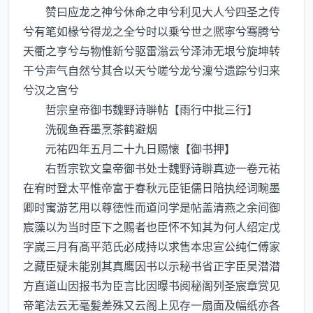
赞曰应龙之神兮休命之申兮利见大人兮四圣之传
兮有笔如椽兮得龙之全兮时以乗兮世之熈寜兮骞腾兮
天衢之亨兮与物惟新兮驱雷滃云兮泽沛无垠兮旋坤转
干兮声气自然兮其合以天兮嗟兮龙兮澟兮遗踪兮归来
兮汉之宫兮
哲宗皇帝御书魏野诗聨帖【雨行中批三行】
洗砚鱼吞墨烹茶鹤避烟
元祐四年五月二十九日赐懐【御书押】
右哲宗钦文皇帝御书处士魏野诗聨真迹一卷元祐
在宥时登太平惟帝富于春秋元臣钜儒日陪执经词畹墨
卿时寓游艺用以尊徳性而道问学是帖盖清燕之余间御
宸藻以为当时臣下之赐者也臣怀不知其为何人绍定戊
字嵗三月有髙平范氏必成持以求售本忠宣公纯仁傅家
之藏臣疑未能别其真鹰因书以示秘书省正字臣吴潜潜
方直道山因报书为臣言比因曝书阅秘阁列圣宸章赏见
帝笔法云无毫髪差殊又云阁上见存一扇面及幅纸亦各