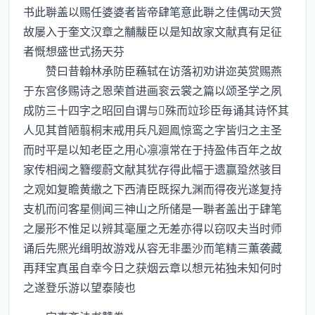
书此聨盖以赐任婆婆者皆帝肆笔意此聨之佳偶动天赏
故屡入于奎文汉章之黼黻臣以是知故家文献真有足征
者慨想盛世式扬天芬
赞曰昔翰林承防臣蘓轼在访落初劝讲迩英赏赐燕
于东宫侈赐诗之恩荣首进画衮云裳之篇以颂圣学之夙
成防三十四字之昭回自谓与殊而竝珍臣毎诵其诗怀其
人见其首陋翦桐末戒用兵凡廻鳯惊鸾之字皆归之主圣
而时平是以知老臣之用心凛凛常在于持盈伟百年之故
家传相阀之簪缨蔚文献其犹存得此幅于遗赢跫然骇目
之观如复瞻黄繖之下西清臣既探九渊而得夜光遂复持
支机而问客星侧闻三神山之所储是一聨者盖出于肆笔
之屡形不惟足以辨其毫厘之无差亦得以窃叹夫当时师
诵后先熈光缉明故游戏从容无非墨沙而笔精三薫袭藏
再拜宝真虽自幸今日之获烟云章以想元祐独未知何时
之遂登乐游以望泰陵也