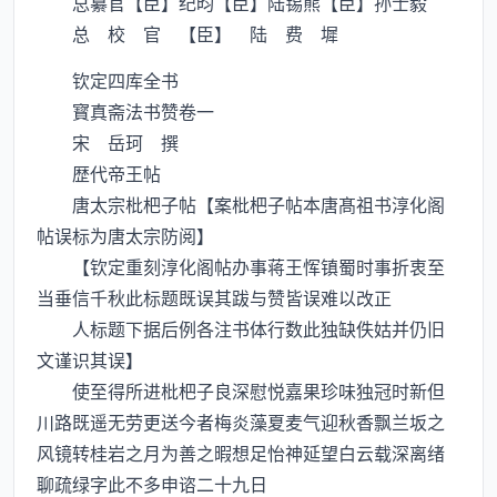
总纂官【臣】纪昀【臣】陆锡熊【臣】孙士毅
总 校 官 【臣】 陆 费 墀
钦定四库全书
寳真斋法书赞卷一
宋 岳珂 撰
歴代帝王帖
唐太宗枇杷子帖【案枇杷子帖本唐髙祖书淳化阁
帖误标为唐太宗防阅】
【钦定重刻淳化阁帖办事蒋王恽镇蜀时事折衷至
当垂信千秋此标题既误其跋与赞皆误难以改正
人标题下据后例各注书体行数此独缺佚姑并仍旧
文谨识其误】
使至得所进枇杷子良深慰悦嘉果珍味独冠时新但
川路既遥无劳更送今者梅炎藻夏麦气迎秋香飘兰坂之
风镜转桂岩之月为善之暇想足怡神延望白云载深离绪
聊疏绿字此不多申谘二十九日