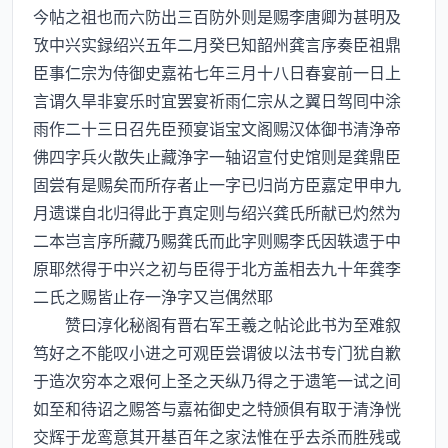
今帖之祖也而六防出三百防外则是赐李唐卿为甚明及
攷中兴实録绍兴五年二月癸巳知韶州龚言序奏臣祖鼎
臣事仁宗为侍御史嘉祐七年三月十八日春宴前一日上
言谓久旱非宴乐时宜罢宴祈雨仁宗从之翼日驾囘中涂
雨作二十三日召先臣预宴诣宝文阁赐汉体御书清浄帝
佛四字兵火散失止藏浄字一轴诏宣付史馆则是龚鼎臣
固尝有是赐矣而所存者止一字已归尚方臣嘉定甲申九
月遗谍自北归得此于真定则与绍兴龚氏所献已灼然为
二本岂言序所藏乃赐龚氏而此字则赐李氏因轶遗于中
原耶然得于中兴之初与臣得于北方盖相去九十年龚李
二氏之赐皆止存一浄字又岂偶然耶
赞曰淳化秘阁有晋右军王羲之帖论此书为至难叙
笃好之不能叹小进之可观臣尝谓彼以法书专门犹自歉
于造次穷本之艰何上圣之天纵乃得之于遗笔一试之间
如至和待诏之赐答与嘉祐御史之特颁俱有取于清浄恍
交辉于龙鸾意其开基百年之家法惟在乎去杀而胜残或