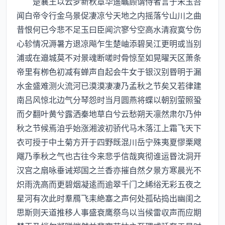
楚襄王以云梦新秋章华遥瞩顾谓侍者言于宋玉吾
闻白帝令行金乌景促凄凉兮天地之内摇落兮山川之曲
昔恨何已今悲不足玉曰臣闻泬寥兮空高水清寂寞兮伤
心轸情况溽暑方退凉飚乍生楚岫添碧吴江更明或当别
浦或在邉城莫不对景魂断嗟时骨惊至如晃曜天区萧条
帝里有栁色初减有蝉声自起会牛女于银汉别昬明于漏
水金盛难测火流河已漠漠凄凄乃孟秋之节矣又若律建
南吕风惊北边气分琴怨时当月圆燕将蝶以朝别萤照蛩
而夕翻叶黄兮露洒秦地草白兮云愁朔天凛然肃尔乃仲
秋之节候焉洎乎始涨湘波初骄代马木落江上霜飞天下
衣可授于中土菊方开于四野既混川岳宁殊夷夏憀栗飕
飗乃季秋之气也古往今来悲乎信哉爽彻谁运昬沈洞开
汉宫之扇咏垂诫郑国之兰香亦摧自然夕景方寒晨光不
炽雨洗高而更碧烟凝逺而逾翠千门之絺绤无彩五夜之
星河有次此时羣鴈飞耒絶塞之声何处孤砧捣出幽闺之
思斯则天道推移人事盛衰鹰祭鸟以当候雷収声而应期