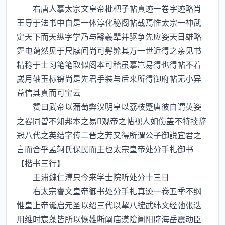
右唐人摹太宗文皇帝枇杷子帖真迹一卷字迹略肖
王导于法书中自是一体淳化秘阁帖载焉惟太宗一神武
定天下而天纵字学乃与繇羲辈并驱争先应姿天日雄略
霆电蔼然见于尺牍间尚可髣髴其万一世近得之亲见书
精稔于士习笔笔取似阁本可稽虽摹岂易得也得帖不着
嵗月轴玉标锦尚是先君手装与后来所得御府帖无小异
益信其真而可宝云
赞曰武帝以蒲萄弊汉明皇以荔枝蹙唐彼自谓英姿
之畧同曽不知邦本之易观帝之帖视人如伤盖不特掞辞
冠八代之英结字传二晋之芳又得所谓公子御説宜君之
言而合乎孟轲氏保民而王也太宗皇帝处分手札御书
【楷书三行】
王浦魏仁溥只今来学士院听处分十三日
右太宗睿文皇帝御书处分手札真迹一卷五季不纲
惟皇上帝诞启元圣以绍三代以挈八綋武纬文经弛张迭
用维时宸藻皆所以恢雄断阐庙谟隂阖阳辟海岳震动臣