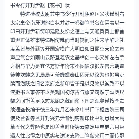
书令行开封尹赵【花书】状
特进检校太尉兼中书令行开封伊赵匡义状谨封右
太宗皇帝南牙谢熊白状并封一卷御笔书名在焉着以一
印曰开封尹新铸印建隆友悌之徳上与天通翼翼上都首
重尹正体雄事特遹昭倚毗而当时饷问之往来酬酢之礼
度盖皆与外廷等开国宏模广大明白如日丽空天伦之真
声应气合如雨山云跻登羲农之基缔创一心又如左右手
之相与毕力是宜亿万斯年衍宋丕图彼汉抑左官六朝置
籖帅坎蛙之见局局可羞蠛蠓泰山固无以议为也帖虽吏
牍而潜跃之旧名京府之新印皆于是以见物以诚致不以
渎拒书以事答不以美观国初淳古气象又蔼然于盈咫尺
幅之间斯盖足以竝龙阁之藏而侈下国之观矣谨按李焘
续通鉴长编干徳三年九月乙未令中书门下枢宻院三司
使及台省寺监开封兴元尹皆别铸新印比书制悉増大焉
革五代之弊陋也是印盖当时所铸云嘉定甲申嵗六月臣
遣人往比得之中原实与谢访支降二笔偕来用奉而传冠