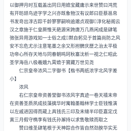
以御押月时互载盖出同日用嫓宝藏庸示来世赞曰鸿荒
有开昉颉鸟迹字学之兴亦既象物汉有议郎曰臣蔡邕帛
书发竒出淳古踪千龄寥寥嗣响逾邈贞观御淳化秘阁云
汉之章施于仁皇厥惟天葩源宋跨唐万几燕闲成是肆笔
弛张异用游戏如一士俗之成黙自躬见于首篇尚防之风
安不忘危尤示注意笔墨之余又形拊髀庆歴之治太平极
功帝心所存天地与同春朝鸣珂秋塞沈析一视之仁昭此
圣学海岳八极羲娥九霄嫓于寳藏万世见尧
仁宗皇帝浓风二字御书【楷书两纸浓字北风字差
小】
浓风
右仁宗皇帝资善堂御书浓风字真迹一卷天禧末帝
在资善圣质夙成掞藻摛华时寓翰墨翰林学士臣钱惟演
以左戚进因得而蔵上具钱氏三印及末缝半印臣嘉定戊
寅三月假守檇李有钱氏孙澥持以求售敬赎而取之
赞曰维圣肆笔根于天神踪合作皆自然劲腴华实无