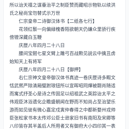
所以诒天禧之谋垂治平之制臣赞而藏昭示物轨以续洪
氏之秘尚宝勿替式示万世
仁宗皇帝二诗御汉体书【二纸各七行】
花领红鬃一向偏緑槐香陌欲朝天仍嫌众里骄行疾
傍镫深藏白玉鞭
庆歴八年四月二十八日
腰间宝劒七星文臂上雕弓百战勲见説云中擒丑虏
始知天上有将军
庆歴八年四月二十八日【御押】
右仁宗神文皇帝御汉体书真迹一卷庆歴诗多睱文
恬武熈严除清厢璧跗琅钮所以宣晖昭囘燀被翾肖随适
而寓式抒圣心是诗之传固足以绍祖武之英踪诒太平之
伟观臣沐浴遗化企瞻盛朝闻在野而不知尚占至治望乐
游而如见徙有微心嘉定戍寅仲春得之中都新婺州戎帅
臣张松家书本太传邓公臣士逊家旧书有南阳及宋卿等
八印皆存其半盖后人所用者又有御府大小四印其一表