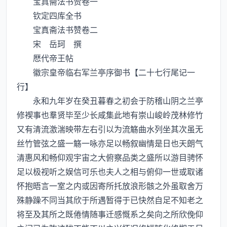
宝真斋法书赞卷一
钦定四库全书
宝真斋法书赞卷二
宋 岳珂 撰
厯代帝王帖
徽宗皇帝临右军兰亭序御书【二十七行尾记一
行】
永和九年岁在癸丑暮春之初会于防稽山阴之兰亭
修褉事也羣贤毕至少长咸集此地有崇山峻岭茂林修竹
又有清流激湍映带左右引以为流觞曲水列坐其次虽无
丝竹管弦之盛一觞一咏亦足以畅叙幽情是日也天朗气
清惠风和畅仰观宇宙之大俯察品类之盛所以游目骋怀
足以极视听之娱信可乐也夫人之相与俯仰一世或取诸
怀抱晤言一室之内或因寄所托放浪形骸之外虽取舍万
殊静躁不同当其欣于所遇暂得于已快然自足不知老之
将至及其所之既倦情随事迁感慨系之矣向之所欣俛仰