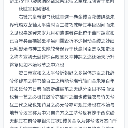
楚王乃悄尔凝睇端然益悲察荣枯之至理戒骄奢于是时
秋赋宣和殿御札
右徽宗皇帝御书秋赋真迹一卷金缕百花装缥縁朱
界玳瑁双龙轴太平盛时百工技巧咸精其事臣固闻而未
之见也嘉定癸未岁九月初遣谍者得此迹于燕时距宣和
已百年矣而褾褫砥平虽间闗毁折不少损动金缕之妙细
比毛髪殆与神工鬼能较竒逞异于秋毫间臣是以知史汉
之称孝宣初无溢辞惊喜叹息又幸神踪之迄还殆天所升
将复见如本始地节之中兴也
赞曰帝宣和之太平兮忻朝野之多娱伟楚臣之托辞
兮侈肆笔之特书猗百工之精能兮璨玳轴而金朱宛百年
其如砥兮方日卷而霞舒维宸笔之天纵分臣固不得而议
也若一艺之必极其致兮亦盛时之细也彼舞衣与竹矢兮
犹三代之秘也知苟且之必无兮亦可观其治也在本始与
地节兮汉室称为中兴岂尚方之工萃兮反有愧于西京纷
天葩其在前兮晃银海其欲缕黄金以为饰兮骇万态而千