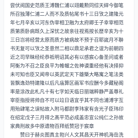
尝伏阅国史范质王溥魏仁浦以翊戴勲同综天縡今御笔
所召独薄仁浦二人而不及质帖尾书十三日攷之建隆元
年七月辛亥以河东伪宰相卫融为太府卿壬子幸宰相范
质第质卧病既久上深忧之故亲往视焉按长歴辛亥为十
三日岂将经营太原而质方被病故不预于召耶嵗月不聨
书无复可以攷之圣意然二相以鼎足承君之谊为前朝四
近之司早昧经纶恭祗明诏其必有以感宸心备圣问或者
阿衡为不召之臣良平为帷幄之佐神谟重经他有决择抑
未可知也臣又闻帝以英武定天下雄槩大略寓之笔法类
皆飘逸劲特建隆以后凡庙算区画军书应酬今多藏秘阁
率是涂改此札凡十有七字如天临日丽端粹静严盖尊礼
宰臣指授将帅自不可以竝日语宜乎其不同也浦溥字互
用殆肆笔之误帖故入附马都尉李玮家有含光子臣玮印
在绍定戊子三月得之髙平范必成盖忠宣公纯仁之孙故
家典刑故多中原遗物百拜纸赞冠于宸章
赞曰于赫炎图真主勃兴人文其昌天开神机海岳洗