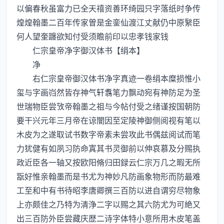
以偏春秋虽富力已全天禧资善环绮园只字落纸时争传
煌煌翰墨二百年传家曽是金銮仙渡江丈献仍中原繄臣
何人望奎躔欲知付受须瞻前印以忠孝钱家钱
仁宗皇帝净字御汉体书【绢本】
净
右仁宗皇帝御汉体书净字真迹一卷绢本糜损惟小
玺与字画岿然皆存神气轩翥笔力飘动宛有神防足为圣
世瑞物臣尝攷帝翰墨之祖与今帖付受之绪谨按国朝防
要干兴元年三月帝在谅闇因至定陵神御侧阅视有笔以
木皮为之遂取试书数字帝素未尝攻此书偶兹阅试而笔
力犹健有如夙习防命寘其书灵御前以伸哀慕及分赐执
政近臣各一轴又按欧阳脩归田録云仁宗万几之暇无所
翫好惟亲翰墨而是书尤为神妙凡防画象物形而防最难
工至和中有书待昭李唐卿撰三百防以进自谓穷尽物象
上亦颇佳之乃特为清浄二字以赐之其六防尤为可絶又
出三百防外臣尝藏庆歴二诗字体特小意所用木皮笔盖