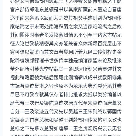
亦斋又号倦翁鄂国忠武王飞之孙敷文阁待制霖之子歴
官户部侍郎淮东总领是书以其家所藏前人墨迹自晋唐
迄于南宋各系以跋而为之赞其祖父手迹则别为鄂国传
家帖附之于末珂处南渡积弱之余又当家难流离之后故
其间闗涉时事者多发愤激烈情见乎词至于诸家古帖尤
征人论世攷核精密其文亦能兼备众体新颖百变层出不
穷可谓以赏鉴而兼文章者矣珂所着九经三传例桯史金
陀粹编媿郯録诸书世多传本独是编诸家皆未论及惟米
芾外纪所引英光堂帖载其一条即珂所刻米芾墨迹其文
视此稍略葢彼为帖后跋尾此则编辑以成书犹欧阳修集
古録有真迹集本之异也原本为永乐大典割裂分系其卷
目已不可攷今就其仅存者排比推求大抵以类分编首以
歴代帝王次晋及梁陈真迹次唐五代至宋真迹而唐摹又
自分二王及杂迹五代又先以吴越三王宋则终以鄂国传
家每类之首有总标如吴越王判牍鄂国传家帖可以攷也
总标之下先系以总赞如唐摹二王之贞观煟兴云云无名