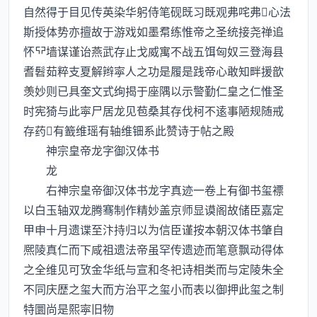
自然得于目见传英染华躬侍笔砚既习既观弗咤弗心法
斯授体势亦擅故于游戏如墨帬练惟帝之圣统接尧禅追
怀墙谋谨诒燕武存止戈威寓不战五饵匈奴三登海县
耆髫茹粹支夏解辫寜人之功是履是践帝心敢知畔援歆
羡妙则已具奎文式绚揭于座隅以示警勤仁皇之仁惟圣
时宪猗与此寜尸居龙见苞桑其存伐柯不逺事陋规随戒
存药有籖维瑶有轴维钿系此赞诗于帖之殿
神宗皇帝龙字御汉体书
龙
右神宗皇帝御汉体书龙字真迹一卷上有御书玺褾
以白玉轴双龙腾骞制作精妙盖京师显谟阁故储臣嘉定
甲申十月遗谍至汴持归以为信臣谨按本朝汉体书肇自
熈陵真仁而下咸祖遗法帝虽罕传遗迹而笔意飘动得体
之全维见可攷金华纸与宣和冬祀诗相类而与定陵朱全
不同庆歴之玺大而方治平之玺小而表以御押此玺之制
特圜尚是熙寜旧物