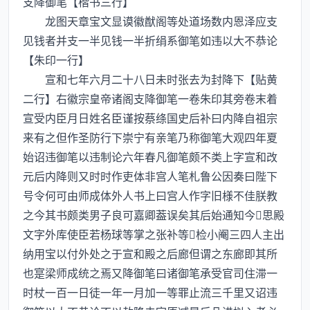
支降御笔【楷书三行】
龙图天章宝文显谟徽猷阁等处道场数内恩泽应支
见钱者并支一半见钱一半折绢系御笔如违以大不恭论
【朱印一行】
宣和七年六月二十八日未时张去为封降下【贴黄
二行】右徽宗皇帝诸阁支降御笔一卷朱印其旁卷末着
宣受内臣月日姓名臣谨按蔡绦国史后补曰内降自祖宗
来有之但作圣防行下崇宁有亲笔乃称御笔大观四年夏
始诏违御笔以违制论六年春凡御笔颇不类上字宣和改
元后内降则又时时作吏体非宫人笔札鲁公因奏曰陛下
号令何可由师成体外人书上曰宫人作字旧様不佳朕教
之今其书颇类男子良可嘉卿葢误矣其后始通知今思殿
文字外库使臣若杨球等掌之张补等检小阉三四人主出
纳用宝以付外处之于宣和殿之后廊但谓之东廊即其所
也寔梁师成统之焉又降御笔曰诸御笔承受官司住滞一
时杖一百一日徒一年一月加一等罪止流三千里又诏违