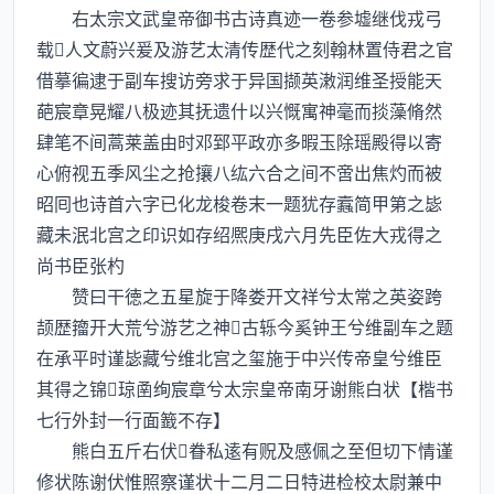
右太宗文武皇帝御书古诗真迹一卷参墟继伐戎弓
载人文蔚兴爰及游艺太清传歴代之刻翰林置侍君之官
借摹徧逮于副车搜访旁求于异国撷英潄润维圣授能天
葩宸章晃耀八极迹其抚遗什以兴慨寓神毫而掞藻脩然
肆笔不间蒿莱盖由时邓郅平政亦多暇玉除瑶殿得以寄
心俯视五季风尘之抢攘八纮六合之间不啻出焦灼而被
昭囘也诗首六字已化龙梭卷末一题犹存蠧简甲第之毖
藏未泯北宫之印识如存绍熈庚戌六月先臣佐大戎得之
尚书臣张杓
赞曰干徳之五星旋于降娄开文祥兮太常之英姿跨
颉歴籀开大荒兮游艺之神古轹今奚钟王兮维副车之题
在承平时谨毖藏兮维北宫之玺施于中兴传帝皇兮维臣
其得之锦琼圅绚宸章兮太宗皇帝南牙谢熊白状【楷书
七行外封一行面籖不存】
熊白五斤右伏眷私逺有贶及感佩之至但切下情谨
修状陈谢伏惟照察谨状十二月二日特进检校太尉兼中