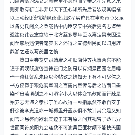
加惠帑储为惩艾之图者至不忘也而宁亲之孝先意之承
则弗敢有靳岂非养以天下圣心知所先后者欤观其幅褚
以上动经藻忧勤夙夜业业致孝实迹具在聿昭帝心又足
以备史氏阙文之登载帖中内臣李某中兴后更名志道葢
避建炎讳云宸章轶于北方葢多厯年臣以嘉定癸未因遣
间至燕境遇使者苟梦玉之还得之宣徳州民间以归用旌
鼎湖之遗以写羑里之愤
赞曰臣尝览史录靖康之初耿南仲等执事两宫不能
谨于调娱既旋啓宣徳正门之防是以有撷景西园之居噂
一谈红紫乱朱臣以今帖攷之始知天下有不可尽信之
书方倥偬于艰危调军国之百需内臣传母后之防而口墨
染翰曾若顷刻之不可湏字小大以体变笔欹倾而行疎是
殆养志无违之孝根于圣心故得一颐指廪然不敢自安于
舒徐彼李志道亦一城狐亟升亟从俱不敢计其余是又知
间言之易啓而欲泯其迹于末有原之问其视曾子葢已异
世而同符矣阳九会逢数不可逾具臣匪材颠不能扶天固