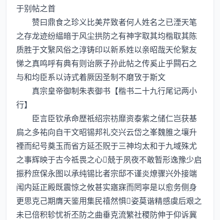
于别帖之首
赞曰鼎食之珍义比美芹致者何人姓名之已湮天笔
之存龙迹纷緼暗于风尘拱防之有神字取其均楷取其陈
质胜于文繄风俗之淳铸印以新系姓以亲昭哉天伦繄友
悌之真鸣呼有典有则诒厥子孙此帖之传奚止乎闗石之
与和均臣系以诗式着厥因圣制不磨攷于斯文
真宗皇帝御制朱表御书【楷书二十九行尾记两小
行】
臣言臣钦承命歴祗绍宗祊靡资泰紫之储仁岂获基
扃之多祐向自干文昭锡邦礼交兴云岱之峯魏脽之壤升
禋而纪号奠玉而省方延丕贶于三神均太和于九域殊尤
之事辉映于古今祗畏之心兢于夙夜不敢暂形逸豫少启
振矜庶保永图以承纯锡比者宗邸不谨炎燎骤兴外接端
闱内延正殿既震惊之攸甚实寤寐而罔寜是以愈务侧身
更思克己期膺天鉴用集民禧然惧姿莫谐精感虞后艰之
未已倍积轸忧祈丕防之曲垂克流繁社稷防伸于仰诉冀