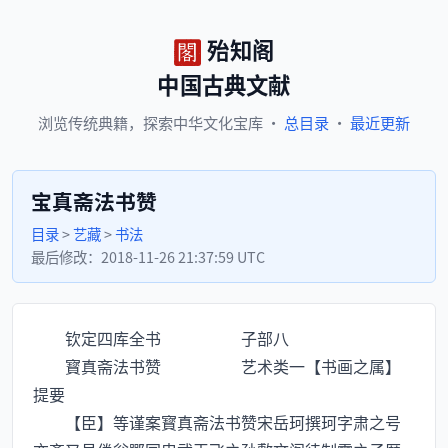
殆知阁
中国古典文献
浏览
传统典籍，
探索
中华文化宝库
·
总目录
·
最近更新
宝真斋法书赞
目录
>
艺藏
>
书法
最后修改：
2018-11-26 21:37:59 UTC
钦定四库全书 子部八
寳真斋法书赞 艺术类一【书画之属】
提要
【臣】等谨案寳真斋法书赞宋岳珂撰珂字肃之号