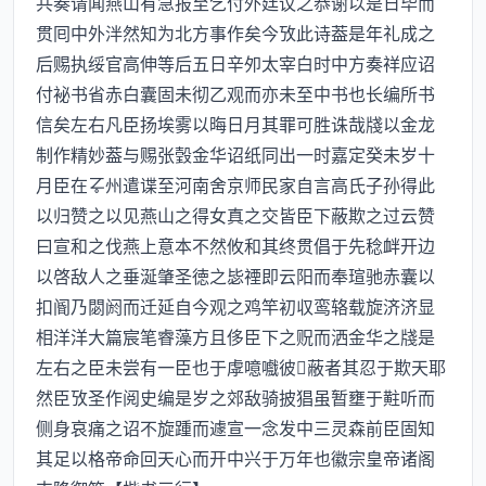
共奏请闻燕山有急报至乞付外廷议之恭谢以是日毕而
贯囘中外泮然知为北方事作矣今攷此诗葢是年礼成之
后赐执绥官高伸等后五日辛夘太宰白时中方奏祥应诏
付袐书省赤白囊固未彻乙观而亦未至中书也长编所书
信矣左右凡臣扬埃雾以晦日月其罪可胜诛哉牋以金龙
制作精妙葢与赐张瑴金华诏纸同出一时嘉定癸未岁十
月臣在州遣谍至河南舍京师民家自言高氏子孙得此
以归赞之以见燕山之得女真之交皆臣下蔽欺之过云赞
曰宣和之伐燕上意本不然攸和其终贯倡于先稔衅开边
以啓敌人之垂涎肇圣徳之毖禋即云阳而奉瑄驰赤囊以
扣阍乃閟阏而迁延自今观之鸡竿初収鸾辂载旋济济显
相洋洋大篇宸笔睿藻方且侈臣下之贶而洒金华之牋是
左右之臣未尝有一臣也于虖噫嚱彼蔽者其忍于欺天耶
然臣攷圣作阅史编是岁之郊敌骑披猖虽暂壅于黈听而
侧身哀痛之诏不旋踵而遽宣一念发中三灵森前臣固知
其足以格帝命回天心而开中兴于万年也徽宗皇帝诸阁