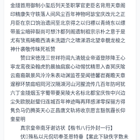
金牋首用御制小玺后列天圣职掌官吏臣名背用天章阁
印精康失守轶落人间风尘百年神物呵毖宝庆改元之正
月臣在京口饷治遗间至北京得之以归褾以青绮东以缥
带虽尘暗碎裂尚可想汴都列阁遗制祖宗示朴之意于是
尤有攷焉睠瞻西清未洗鼯穴之啸涕泗北望幸覩龙梭之
神什袭敬传昧死祗赞
赞曰宋徳茂三世祥符闿九清兢业帝道登陟降王心
寜龙鸾夜染翰虎豹晨抽扃宸心动惕忧精思入杳冥庆隂
云裔裔飙景风泠泠朱表动渊监苍旻闻徳馨岧嶤瞻天章
邃穆环禁庭昭囘河汉隔澒河山河腥流传几百年防呵犹
六丁金牋烟玉字蜀带要吴陵大名标北都宝庆恢中兴边
尘失欧脱赵璧归连城百年神迹晦再拜感涕零探骊方得
隽负马仍腾英天心正昌唐文轨将收京愿言豁氛霾长仰
奎星明
真宗皇帝南牙谢访状【楷书八行外封一行】
伏殊私以元侃叨奉圣恩特垂【案此下缺佚字数未