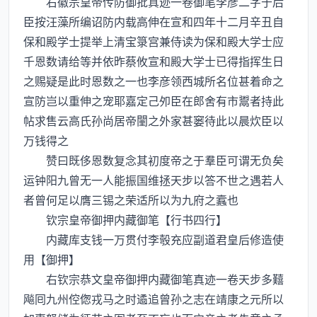
右徽宗皇帝传防御批真迹一卷御笔李彦二字于后
臣按汪藻所编诏防内载高伸在宣和四年十二月辛丑自
保和殿学士提举上清宝箓宫兼侍读为保和殿大学士应
千恩数请给等并依昨蔡攸宣和殿大学士已得指挥生日
之赐疑是此时恩数之一也李彦领西城所名位甚着命之
宣防岂以重伸之宠耶嘉定己夘臣在郎舍有市鬻者持此
帖求售云高氏孙尚居帝闉之外家甚窭待此以晨炊臣以
万钱得之
赞曰既侈恩数复念其初度帝之于羣臣可谓无负矣
运钟阳九曾无一人能振国维拯天步以答不世之遇若人
者曾何足以膺三锡之荣适所以为九府之蠧也
钦宗皇帝御押内藏御笔【行书四行】
内藏库支钱一万贯付李彀充应副道君皇后修造使
用【御押】
右钦宗恭文皇帝御押内藏御笔真迹一卷天步多囏
飚囘九州倥偬戎马之时遹追曾孙之志在靖康之元所以