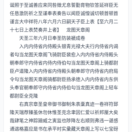
诞照于至诚善应来同咎徴尤息誓勤育物钦答延祥臣无
任恳激防祈之至谨奉表奏告以闻臣诚惶诚切顿首顿首
谨言大中祥符八年六月六日嗣天子臣上表【至六月二
十七日上表焚奏井上者】 龙图天章阁
天圣三年六月日奉圣防装褫成卷
入内内侍省内侍殿头银青光禄大夫行内侍省内谒
者勾当龙图天章阁飞骑尉臣裴愈入内内侍省内侍殿头
朝奉郎守内侍省内侍内侍伯勾当龙图天章阁上骑都尉
臣卢道隆入内内侍省内侍殿头朝奉郎守内侍省内府局
令勾当龙图天章阁骑都尉臣扬承徳入内内侍省内东供
头奉官朝奉郎守内侍省内侍伯勾当龙图天章阁上轻车
都尉臣全克隆
右真宗章圣皇帝御书御制朱表稾真迹一卷祥符郅
隆天瑞荐臻虽休勿休惟圣克念聿因仁爱以祈邦厘大矣
哉肆笔之神踪廸威之寅监也陟降左右顺则弗违一谌感
通遄格嘉应是书在承平时实彚藏天章阁上写以七宝砑