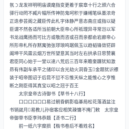
氛龙发祥明明庙谟麾指变更着于宸章十行之颁六合
驿行动罔不臧片幅所传神防鬼呵积于嫌缃笔纵墨浓竒
正迭参芸阁之藏臣传此札字体静严意态斋庄或指以疑
臣谓不然各适所当前朝大臣帝心所祗理异寻常岂以军
书龙战鹰扬而可比方或敬而咨或召而亲都俞岩廊帝心
所形帝札所存黙寓弛张璆琅鸣琚佩玉以趋韬锋敛铓辟
阖坤干风霆云烟万世所望意其当时左右拱承日思赞襄
君臣同心始于一堂以逹八荒后三百年来瞻奎躔犹知激
昻有伟副车承平之储印以含光劫火洞昏玉金题犹识褾
装于昭帝图诏于后昆不愆不忘惟天纵之能惟心之亨惟
断之刚臣得其真宝以昭之冠于百王
太宗皇帝古诗御书【草书十八行】
口口口口口口易过朝昏鹤影临棊局松花落酒盆注
书销嵗月易教儿孙宿客应相笑疎慵不掩门敕 太宗皇
帝御草书臣李玮恭题【书二行】
前一纸六字糜损【楷书卷后不着姓名】