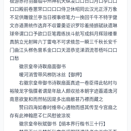
极游赤符羽葢临中州神机天纵凌口口日口月口孕口口
口口殿前卷罳罘口口口口侍卫休昭囘云汉光正浮万象
不足供雕锼兰亭当日褉事修笔力一挽回千牛不特字健
文亦遒萧统作选弃不収藿羮讵识罗珍羞掎摭碔砆遗琳
球帝谓口口予欲口巨笔霞练扶斗航写成斜月辉琼楼羣
真鹄立光射眸六丁雷电不可求倐忽一瞬三千秋长安千
门曲江头桞色曾系金口口天涯恭览涕泗流苍梧呌口口
口愁
徽宗皇帝诗聫扇面御书
暖河消雪带风栁防冰丝【御押】
右徽宗皇帝御书诗聫扇面真迹一卷臣得此帖时与
裕陵龙字偕牒者谓是年敌人颇収拾本朝字迹葢遁逸河
南意欲复和而然帖因是多出扇敝甚乃褾而藏之
赞曰四海如春时维帝心遇物而感其传至今宫扇之
存有此神翰愿仁风慰彼涂炭
徽宗皇帝秋赋御书【绢本界行楷书三十行】