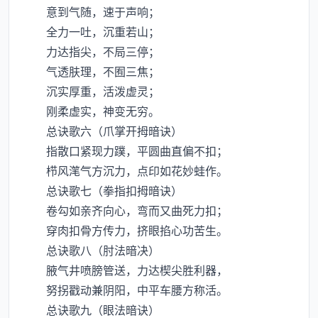
意到气随，速于声响；
全力一吐，沉重若山；
力达指尖，不局三停；
气透肤理，不囿三焦；
沉实厚重，活泼虚灵；
刚柔虚实，神变无穷。
总诀歌六（爪掌开拇暗诀）
指散口紧现力蹼，平圆曲直偏不扣；
栉风滗气方沉力，点印如花妙蛙作。
总诀歌七（拳指扣拇暗诀）
卷勾如亲齐向心，弯而又曲死力扣；
穿肉扣骨方传力，挤眼掐心功苦生。
总诀歌八（肘法暗决）
腋气井喷膀管送，力达楔尖胜利器，
努拐戳动兼阴阳，中平车腰方称活。
总诀歌九（眼法暗诀）