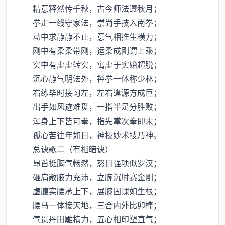
精意释然传千秋，古今师法遵秋月；
拳走一线守家法，崇尚手技入南拳；
动中求静静不止，意气相推生横力；
刚中有柔柔带刚，运柔成刚谓上乘；
实中有虚虚转实，寓虚于实始超脱；
沉心静气明法外，禅拳一体称少林；
右练毕时接习左，左右逢源方成巨；
出手如风迹难觅，一指半足分胜败；
浑身上下皆可拳，指先掌次拳即末；
孤心苦往年如日，神技妙术技乃神。
总诀歌二（有相暗诀）
昂首挺胸气畅然，怒目强项似罗汉；
砸肩敞腋力充沛，立腕沉肘赛金刚；
虚腹实腰承上下，展膝固踝如生根；
腰马一体接天地，三合内外比卯榫；
气贯丹田雕横力，五心相印塑直气；