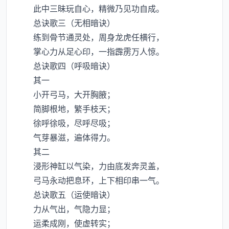
此中三昧玩自心，精微乃见功自成。
总诀歌三（无相暗诀）
练到骨节通灵处，周身龙虎任横行，
掌心力从足心印，一指霹雳万人惊。
总诀歌四（呼吸暗诀）
其一
小开弓马，大开胸腋；
简脚根地，繁手枝天；
徐呼徐吸，尽呼尽吸；
气芽暴滋，遍体得力。
其二
浸形神缸以气染，力由底发奔灵盖，
弓马永动把息环，上下相印串一气。
总诀歌五（运使暗诀）
力从气出，气隐力显；
运柔成刚，使虚转实；