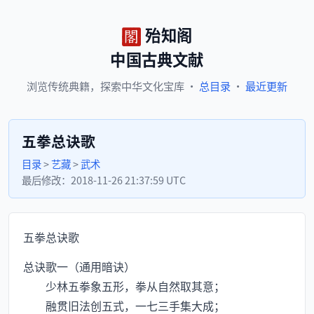
殆知阁
中国古典文献
浏览
传统典籍，
探索
中华文化宝库
·
总目录
·
最近更新
五拳总诀歌
目录
>
艺藏
>
武术
最后修改：
2018-11-26 21:37:59 UTC
五拳总诀歌
总诀歌一（通用暗诀）
少林五拳象五形，拳从自然取其意；
融贯旧法创五式，一七三手集大成；