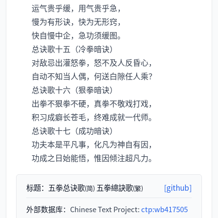
运气贵乎缓，用气贵乎急，
慢为有形诀，快为无形窍，
快自慢中企，急功须缓图。
总诀歌十五（冷拳暗诀）
对敌忌出灌怒拳，怒不及人反昏心，
自动不知当人偶，何送白隙任人乘？
总诀歌十六（狠拳暗诀）
出拳不狠拳不硬，真拳不敬戏打戏，
积习成癖长苍毛，终难成就一代师。
总诀歌十七（成功暗诀）
功夫本是平凡事，化凡为神自有因，
功成之日始能悟，惟因倾注超凡力。
标题：
五拳总诀歌
五拳總訣歌
[github]
(简)
(繁)
外部数据库：
Chinese Text Project:
ctp:wb417505