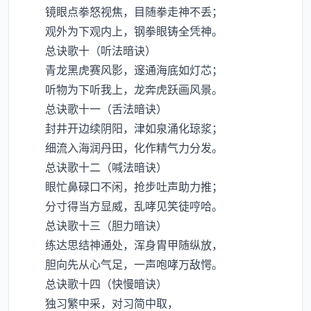
镜眼点拳怒视焦，目随拳走神不丢；
观外为下观内上，钢拳眼铸全凭神。
总诀歌十（听法暗诀）
青龙黑虎赛风影，邃通海底如灯芯；
听物为下听我上，龙奔虎跃画风景。
总诀歌十一（舌法暗诀）
封井开边续阴阳，津如泉涌化琼浆；
细流入海润丹田，化作精气力分发。
总诀歌十二（喊法暗诀）
眼忙鼻碌口不闲，抢步吐声助力推；
分寸得当方显威，乱哮见笑徒哼哈。
总诀歌十三（胆力暗诀）
练达思结神通处，浑身胄甲随纵放，
胆向先从心气足，一声咆哮万敌愕。
总诀歌十四（快慢暗诀）
独习繁中采，对习简中取，