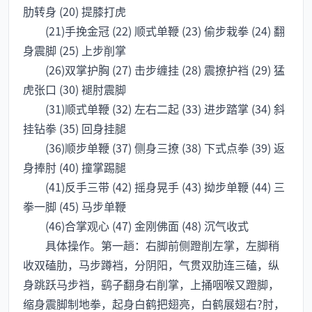
肋转身 (20) 提膝打虎
(21)手挽金冠 (22) 顺式单鞭 (23) 偷步栽拳 (24) 翻
身震脚 (25) 上步削掌
(26)双掌护胸 (27) 击步缠挂 (28) 震撩护裆 (29) 猛
虎张口 (30) 褪肘震脚
(31)顺式单鞭 (32) 左右二起 (33) 进步踏掌 (34) 斜
挂钻拳 (35) 回身挂腿
(36)顺步单鞭 (37) 侧身三撩 (38) 下式点拳 (39) 返
身捧肘 (40) 撞掌踢腿
(41)反手三带 (42) 摇身晃手 (43) 拗步单鞭 (44) 三
拳一脚 (45) 马步单鞭
(46)合掌观心 (47) 金刚佛面 (48) 沉气收式
具体操作。第一趟：右脚前侧蹬削左掌，左脚稍
收双磕肋，马步蹲裆，分阴阳，气贯双肋连三磕，纵
身跳跃马步裆，鹞子翻身右削掌，上捅咽喉又蹬脚，
缩身震脚制地拳，起身白鹤把翅亮，白鹤展翅右?肘，