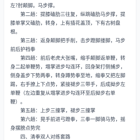
左?肘颠脚。马步撑。
第二趟：提膝磕肋三往复，纵跳磕肋马步撑，提
膝单掌又磕肋，转身，上有插花盖顶，下有古树盘
根。
第三趟：返身颠脚把手削，击步蹬脚搂脚，马步
前后护裆拳
第四趟：前后老虎大张嘴，缩手颠脚返单鞭，转
身二起单鞭势，塌掌进步勾连环，回身架打侧捕步，
侧身盖步下势两拳，转身蹲势拳至地，缩拳又把左脚
踢，右手撩上下点势，紧接褪步三带手，后成拗步左
单鞭（左边重复从塌掌进步勾连环至后拗步右单
鞭）。
第五趟：上步三撞掌，褪步三撞掌
第六趟：晃手前进弓蹬拳，三拳一脚骑马势，摇
身摆膀点势完
四、清拳双人对练套路