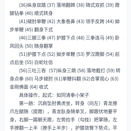
(36)纵身双踏 (37) 落地翻蹄 (38) 随式双抓 (39) 蹬
腿钻拳 (40) 顺式转身
(41)褪肘单鞭 (42) 大象卷鼻 (43) 领手反跨 (44) 拗
步单鞭 (45) 翻身下式
(46)三脚三拳 (47) 护膝下点 (48) 三拳连马 (49) 卧
凤回头 (50) 随身翻掌
(51)护膝下点 (52) 拗步单鞭 (53) 罗汉蹬脚 (54) 前
点后坐 (55) 白蛇吐信
(56)三吐三吞（57)纵身三跳 (58) 落地截打 (59) 转
身点拳 (60) 马步褪肘 (61)单鞭抖翻 (62)合掌观心 (63)
金刚佛面 (64) 收式
具体操作，起式：如同清拳小架子
第一趟：沉肩坠肘黄虎坐，转身（向左）青龙擦
爪左腿随（提蹬），青龙臥身随单叉，脚跟伏地要平
身，右脚一踢朝天蹬，左势捡手（勾挂）把掌随，左
手撩翻一上半（撩手上半步），护膝敛臀下势点，平