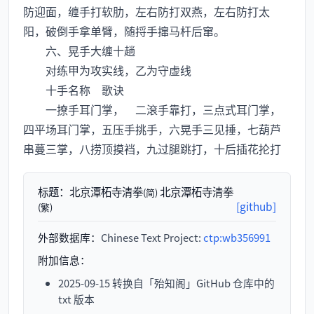
防迎面，缠手打软肋，左右防打双燕，左右防打太
阳，破倒手拿单臂，随捋手撺马杆后窜。
六、晃手大缠十趟
对练甲为攻实线，乙为守虚线
十手名称 歌诀
一撩手耳门掌， 二滾手靠打，三点式耳门掌，
四平场耳门掌，五压手挑手，六晃手三见捶，七葫芦
串蔓三掌，八捞顶摸裆，九过腿跳打，十后插花抡打
标题：
北京潭柘寺清拳
北京潭柘寺清拳
(简)
[github]
(繁)
外部数据库：
Chinese Text Project:
ctp:wb356991
附加信息：
2025-09-15 转换自「殆知阁」GitHub 仓库中的
txt 版本