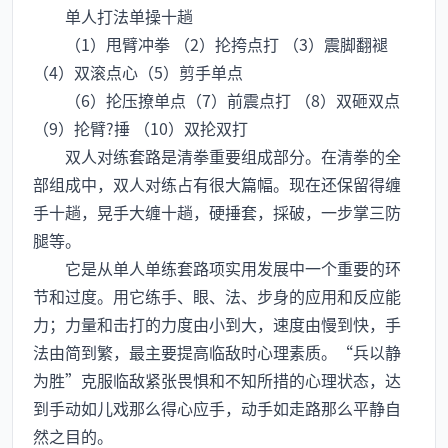
单人打法单操十趟
（1）甩臂冲拳 （2）抡挎点打 （3）震脚翻褪
（4）双滚点心（5）剪手单点
（6）抡压撩单点（7）前震点打 （8）双砸双点
（9）抡臂?捶 （10）双抡双打
双人对练套路是清拳重要组成部分。在清拳的全
部组成中，双人对练占有很大篇幅。现在还保留得缠
手十趟，晃手大缠十趟，硬捶套，採破，一步掌三防
腿等。
它是从单人单练套路项实用发展中一个重要的环
节和过度。用它练手、眼、法、步身的应用和反应能
力；力量和击打的力度由小到大，速度由慢到快，手
法由简到繁，最主要提高临敌时心理素质。“兵以静
为胜”克服临敌紧张畏惧和不知所措的心理状态，达
到手动如儿戏那么得心应手，动手如走路那么平静自
然之目的。