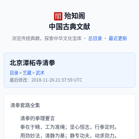
殆知阁
中国古典文献
浏览
传统典籍，
探索
中华文化宝库
·
总目录
·
最近更新
北京潭柘寺清拳
目录
>
艺藏
>
武术
最后修改：
2018-11-26 21:37:59 UTC
清拳套路全集
清拳的拳理要言
拳在于精，工为准绳；坚心恒志，行拳定时。
用劲妙法，清静为基；静专功夫，动求劲力。