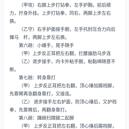
（甲攻）右脚上步打钻拳，左手护胸，前后顺
力，拧身外挂。上步打钻拳，同右，两脚上步左右
换。
（乙守）右手护面接手腕，左手托肘压合力向后
撺马 杆，两脚上步左右换。
第六趟：小缠手，晃手随手
（甲）上步反正耳把左右翻，拦腰搕肋马步连
（乙）退步接手，内卡外粘手腕，粘黏绵随意不
断。
第七趟：转身靠打
（甲） 上步反正耳把左右翻，顶心捶加踢裆脚，
先靠臂再急翻身靠打，又接连。
（乙） 退步接手左右护面，防顶心捶后，又护裆
拳，先靠臂后，再翻身靠打。
第八趟：蹿趟扫蹚腿二起脚
（甲） 上步反正耳把左右翻，顶心捶后踢裆脚，