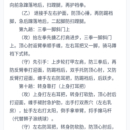
向前急蹿落地后，扫蹚腿，再护裆拳。
（乙） 退接手左右护面，防顶心捶，再防踢裆
脚，急后蹿落地后，二起脚防扫蹚腿。
第九趟：三拳一脚斜门上
（攻）抬左拳先搪乙打肩进步，三拳一脚斜门
上。顶心肘返臂拳顺手缠，左右耳把又一脚，骑马蹲
裆下式转。
（守）先引手：上步轮打甲左肩，防三拳后，再
防反臂拳打迎面，防踢裆后，双手托防顶心肘，又防
反臂打迎面，缠手左右防耳把，防踢裆后，后跃步。
第十趟：转身靠打（上身打耳把）
（攻）上身打左右耳把，转身打软肋，顶心肘后
打迎面，缠手褪肘急护肋，出手打双燕穴（左右乳
房），扯手左右打太阳，倒手拿单臂，捋手撺马杆
（代替狮子滾绣球）。
（守）左右防耳把，转身防软肋，防顶心肘后，