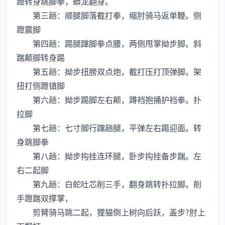
蹬转身跳脚拳，蟒龙翻身。
第三趟：顺腿脚落截打拳，缩肘骑马返单鞭。侧
蹬震脚
第四趟：踢腿蹿脚拳点腰，两侧甩掌拗步脚。斜
踹颠脚转身踢
第五趟：拗步扭膀双点炮，截打压打顶弹脚。架
扭打侧蹬镇脚
第六趟：拗步踢脚左右颠，蹲裆抱捅护裆拳。扑
拉脚
第七趟：七寸脚行蹿趟腿，平弹左右踢迎面。转
身跳脚拳
第八趟：拗步抅挂连环腿，卧步抅挂备步踹。左
右二起脚
第九趟：白蛇吐芯削三手，翻身跳转扑拉脚。削
手蹬踹双撑掌，
剪臂骑马跳二起，狸猫倒上树向后跃，盖步?肘上