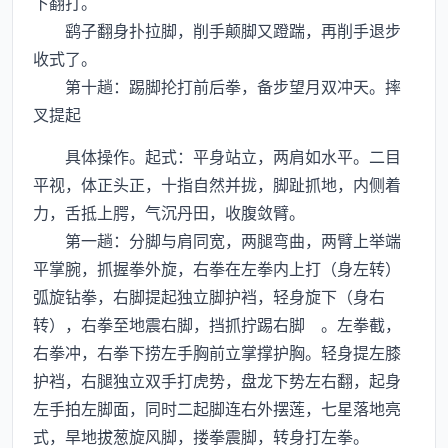
下翻打。
鹞子翻身扑拉脚，削手颠脚又蹬踹，再削手退步
收式了。
第十趟：踢脚抡打前后拳，备步望月双冲天。摔
叉提起
具体操作。起式：平身站立，两肩如水平。二目
平视，体正头正，十指自然并拢，脚趾抓地，内侧着
力，舌抵上腭，气沉丹田，收腹敛臂。
第一趟：分脚与肩同宽，两腿弯曲，两臂上举端
平掌腕，抓握拳外旋，右拳在左拳内上打（身左转）
弧旋钻拳，右脚提起独立脚护裆，轻身旋下（身右
转），右拳至地震右脚，挡抓拧踢右脚 。左拳截，
右拳冲，右拳下捞左手胸前立掌撑护胸。轻身提左膝
护裆，右腿独立双手打虎势，盘龙下势左右翻，起身
左手拍左脚面，同时二起脚连右外摆莲，七星落地亮
式，旱地拔葱旋风脚，搂拳震脚，转身打左拳。