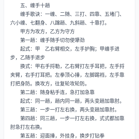
五、缠手十趟
缠手歌诀：一缠、二随、三打、四靠、五堵门、
六小缠、七翻身、八蹿趟、九斜趟、十靠打。
甲方为攻方，乙方为守方
第一趟：缠手随手切勿使犟劲
起式：甲 乙右臂相交，左手护胸；甲缠手进
步，乙随手退步
换式：甲右手捋勒，乙右臂打左手耳把，左手捋
夹臂，右手打耳把。左拳顶心捶，左脚踢裆，左手靠
打把身防。换攻方，往复轮攻轮防。
第二趟：随身粘手连，急打加急靠
起式：同一趟，趟内同一趟，两头变趟加靠肘。
第三趟：一步一打左右换，两头变趟加靠肘。
第四趟：同三趟，一步一打左右换，式式都加靠
肘急打左右换。
第五趟：迎面捶，外挂身，换步打钻拳