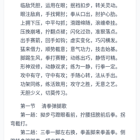
临敌凭胆，运用在眼；抿裆扣步，转关灵动。
眼注敌肩，手找臂肘；拳从口出，肘护心肋。
上拥下压，中平勾抓；滑蹭绵随，滾缠牵挂。
压挽崩堵，拧翻点褪；闪化过劲，准狠落点。
出手赛箭，回手如钩；虚实变化，巧闪横发。
猛来借力，顺势截意；意气功力，技击始基。
脚踢生风，拳打赛鞭；动练出巧，静悟可精。
形神双修，动静双求；练为一静，行拳一定。
攻中有守，守中有攻；手随心转，法从手出。
功架同练，练活致用；攻守之胜，无意之艺。
无胆少义，切莫传习。
第一节 清拳弹腿歌
第一趟：拗步弓蹬眼看前，拧腰扭膀前后拳。拐
弯截打。
第二趟：三拳一脚左右换，拳盖脚来拳盖拳。侧