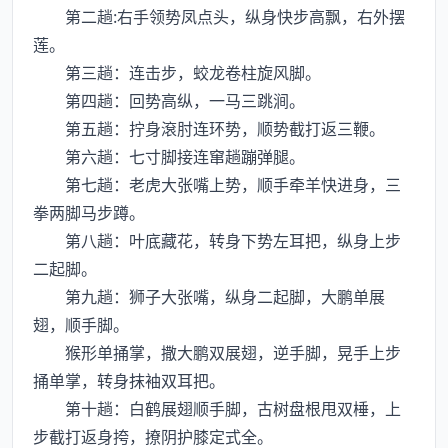
第二趟:右手领势凤点头，纵身快步高飘，右外摆
莲。
第三趟：连击步，蛟龙卷柱旋风脚。
第四趟：回势高纵，一马三跳涧。
第五趟：拧身滾肘连环势，顺势截打返三鞭。
第六趟：七寸脚接连窜趟蹦弹腿。
第七趟：老虎大张嘴上势，顺手牵羊快进身，三
拳两脚马步蹲。
第八趟：叶底藏花，转身下势左耳把，纵身上步
二起脚。
第九趟：狮子大张嘴，纵身二起脚，大鹏单展
翅，顺手脚。
猴形单捅掌，撒大鹏双展翅，逆手脚，晃手上步
捅单掌，转身抹袖双耳把。
第十趟：白鹤展翅顺手脚，古树盘根甩双棰，上
步截打返身挎，撩阴护膝定式全。