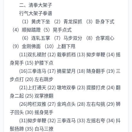
二、清拳大架子
行气大架子拳谱
（1）黄虎下坐 （2）青龙探抓 （3）卧身下式
（4）顺拗踏蹬（5）晃手点式
（6）连轧五掌 （7）马步双分 （8）合掌观心
（9）金刚佛面 （10）上翻下甩
(11)双扎褪肘 (12) 栽拳抓裆 (13) 拗步单鞭 (14) 摇
身晃手 (15) 护膝下点
(16)三拳连马 (17) 摘星望月 (18) 随身翻手 (19) 三
步点打 (20) 左右跳步
(21)上打通天 (22) 墩地双拳 (23) 提膝打虎 (24) 翻
身二起 (25) 双掌撩翻
(26)垮栏双推 (27) 金鸡点头 (28) 左右勾挑 (29) 狮
子回头 (30) 摇身晃手
(31)拗步单鞭 (32) 三拳连马 (33) 左摇右夸 (34) 抖
鬃扬蹄 (35) 白马三撩