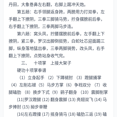
丹田，大象巻鼻左右翻，右脚上踢冲天炮。
第五趟：右手领腿返身跨，两膀用力打双拳，左
手翻上下撩阴，三拳三脚骑马势，拧身摆膀前后拳，
右手翻上下撩阴，三拳两脚马步连。
第六趟：窝头凤，拧腰摆膀前后拳，左手翻上下
撩阴，紧三拳，罗汉出脚倒挺势，白蛇吐芯迎面踢三
脚，纵身落地猛出拳，三拳两脚骑势，改头凤，右手
翻上下撩阴，点势站身收气完。
三、 十项掌 上接大架子
硬功十项掌拳谱
（1）立身起手 （2）下蹲褪肘 （3）蹬腿捅掌
（4）左削右褪（5）马步方掌（6）争裆双分 （7）收
腿磕肋 （8）换步下式（9）鹞子翻身 （10）震脚削掌
(11)罗汉蹬腿 (12) 翻身震脚 (13) 亮翅双飞 (14) 马
步捧肘 (15) 拗步单鞭
(16)左右蹬撞 (17) 摇身骑马 (18) 磕肋三返 (19) 磕