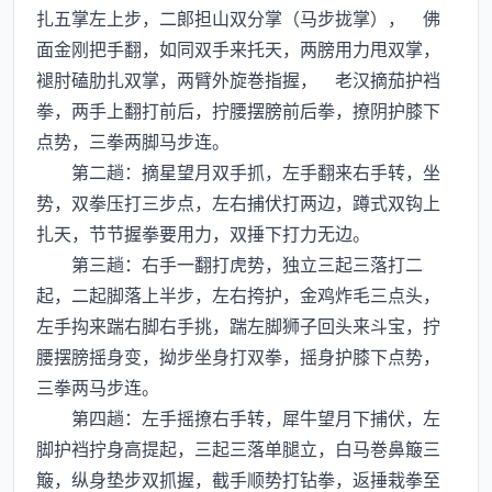
扎五掌左上步，二郞担山双分掌（马步拢掌）， 佛
面金刚把手翻，如同双手来托天，两膀用力甩双掌，
褪肘磕肋扎双掌，两臂外旋巻指握， 老汉摘茄护裆
拳，两手上翻打前后，拧腰摆膀前后拳，撩阴护膝下
点势，三拳两脚马步连。
第二趟：摘星望月双手抓，左手翻来右手转，坐
势，双拳压打三步点，左右捕伏打两边，蹲式双钩上
扎天，节节握拳要用力，双捶下打力无边。
第三趟：右手一翻打虎势，独立三起三落打二
起，二起脚落上半步，左右挎护，金鸡炸毛三点头，
左手抅来踹右脚右手挑，踹左脚狮子回头来斗宝，拧
腰摆膀摇身变，拗步坐身打双拳，摇身护膝下点势，
三拳两马步连。
第四趟：左手摇撩右手转，犀牛望月下捕伏，左
脚护裆拧身高提起，三起三落单腿立，白马巻鼻簸三
簸，纵身垫步双抓握，截手顺势打钻拳，返捶栽拳至