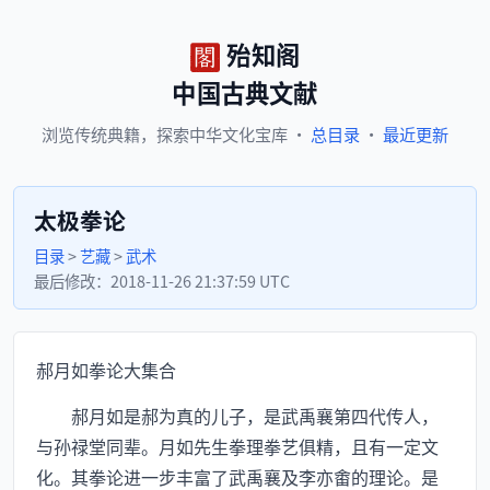
殆知阁
中国古典文献
浏览
传统典籍，
探索
中华文化宝库
·
总目录
·
最近更新
太极拳论
目录
>
艺藏
>
武术
最后修改：
2018-11-26 21:37:59 UTC
郝月如拳论大集合
郝月如是郝为真的儿子，是武禹襄第四代传人，
与孙禄堂同辈。月如先生拳理拳艺俱精，且有一定文
化。其拳论进一步丰富了武禹襄及李亦畬的理论。是