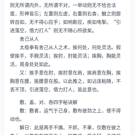
则无所谓内外，无所谓不对，一举动则无不恰合法
度，形神皆忘；左重则左虚，右重则右杳，触之则旋
转自如，无不得心应手；如响斯应，疾如电掣。“引
进落空，借力打人”则无不随心所欲矣。
舍己从人
太极拳有舍己从人之术，挨何处，何处灵活。假
使挨手，手腕灵活；挨肘，肘能灵活；挨胸，胸能灵
活，周身处处如此。
又：挨手意在肘，挨肘意在肩，挨肩意在胸，挨
胸意在腰，挨腰意在股。以此推之，如沾连粘随，不
丢不顶，引进落空，借力打人，皆此意也。
敷、盖、对、吞四字秘诀解
敷：敷者，运气于己身，敷布彼劲之上，使不得
动也。
解日：此是两手不擒、不抓、不拿，仅敷在彼之