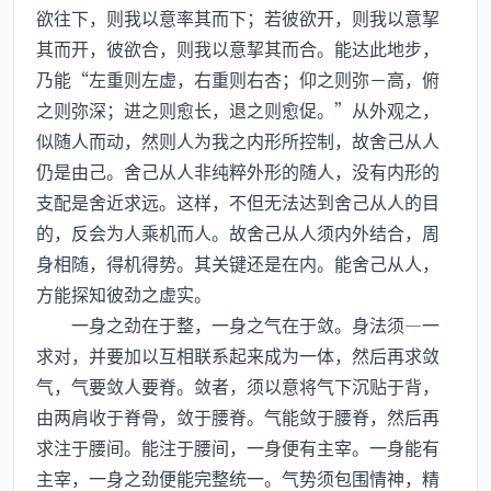
欲往下，则我以意率其而下；若彼欲开，则我以意挈
其而开，彼欲合，则我以意挈其而合。能达此地步，
乃能“左重则左虚，右重则右杏；仰之则弥－高，俯
之则弥深；进之则愈长，退之则愈促。”从外观之，
似随人而动，然则人为我之内形所控制，故舍己从人
仍是由己。舍己从人非纯粹外形的随人，没有内形的
支配是舍近求远。这样，不但无法达到舍己从人的目
的，反会为人乘机而人。故舍己从人须内外结合，周
身相随，得机得势。其关键还是在内。能舍己从人，
方能探知彼劲之虚实。
一身之劲在于整，一身之气在于敛。身法须—一
求对，并要加以互相联系起来成为一体，然后再求敛
气，气要敛人要脊。敛者，须以意将气下沉贴于背，
由两肩收于脊骨，敛于腰脊。气能敛于腰脊，然后再
求注于腰间。能注于腰间，一身便有主宰。一身能有
主宰，一身之劲便能完整统一。气势须包围情神，精