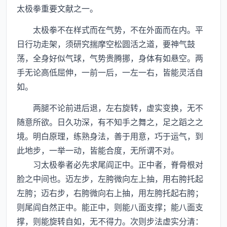
太极拳重要文献之一。
太极拳不在样式而在气势，不在外面而在内。平
日行功走架，须研究揣摩空松圆活之道，要神气鼓
荡，全身好似气球，气势贵腾挪，身体有如悬空。两
手无论高低屈伸，一前一后，一左一右，皆能灵活自
如。
两腿不论前进后退，左右旋转，虚实变换，无不
随意所欲。日久功深，有不知手之舞之，足之蹈之之
境。明白原理，练熟身法，善于用意，巧于运气，到
此地步，一举一动，皆能合度，无所谓不对。
习太极拳者必先求尾阎正中。正中者，脊骨根对
脸之中间也。迈左步，左胯微向左上抽，用右胯托起
左胯；迈右步，右胯微向右上抽，用左胯托起右胯；
则尾阎自然正中。能正中，则能八面支撑；能八面支
撑，则能旋转自如，无不得力。次则步法虚实分清：