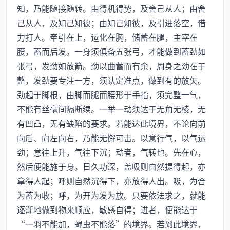
知，乃能随接随转。由得机得势，及舍己从人；由舍
己从人，及知己知彼；由知己知彼，及引进落空，借
力打人。牵引在上，运化在胸，储蓄在腿，主宰在
腰，蓄而后发。一身须俱备五张弓，才能做到蓄劲如
张弓，发劲如放箭。劲以曲蓄而有余，周身之劲在于
整，发劲要专注一方，须认定准点，做到有的放矢。
劲起于脚根，由脚而腿而腰形于手指，须完整一气，
不能有丝毫间隔断续。一举一动须达于无角无棱，无
有凹凸，无有缺陷的要求。若能达此境界，不论向前
向后、向左向右，乃能无懈可击。以意行气，以气运
劲；意往上升，气往下沉；动者，气转也。先在心，
然后便能施于身。日久功深，盖吸则自然提得起，亦
拿得人起；呼则自然沉得下，亦放得人出。吸，为合
为蓄为收；呼，为开为发为放。只要依法求之，就能
逐渐地做到物来顺应，敏感自得；进者，便能达于
“一羽不能加，蝇虫不能落”的境界。若到此境界，