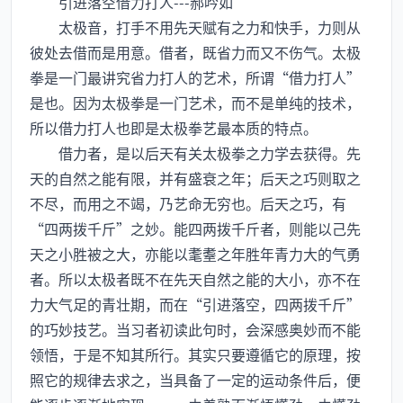
引进落空借力打人---郝吟如
太极音，打手不用先天赋有之力和快手，力则从
彼处去借而是用意。借者，既省力而又不伤气。太极
拳是一门最讲究省力打人的艺术，所谓“借力打人”
是也。因为太极拳是一门艺术，而不是单纯的技术，
所以借力打人也即是太极拳艺最本质的特点。
借力者，是以后天有关太极拳之力学去获得。先
天的自然之能有限，并有盛衰之年；后天之巧则取之
不尽，而用之不竭，乃艺命无穷也。后天之巧，有
“四两拨千斤”之妙。能四两拨千斤者，则能以己先
天之小胜被之大，亦能以耄耋之年胜年青力大的气勇
者。所以太极者既不在先天自然之能的大小，亦不在
力大气足的青壮期，而在“引进落空，四两拨千斤”
的巧妙技艺。当习者初读此句时，会深感奥妙而不能
领悟，于是不知其所行。其实只要遵循它的原理，按
照它的规律去求之，当具备了一定的运动条件后，便