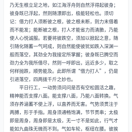
乃无生根立足之地，如江海浮舟则自然浮得起彼身；
彼身既已浮起，然则随漂即出，极能轻松也。须切
记：借力打人须断彼之根，彼之根未断，则力末借着
而不能发；能断被之根，打人才能省力而清脆，乃能
使人心悦诚服。若要将彼跌空，须加以掀起之意，随
引随化随蓄一气呵成，则自然能使彼犹如跌入深渊一
般而落空，其劲全为我接定所掌握；彼身既已腾空而
劲力全为我所借尽，然则一呼即出，远近多少，取之
何样抛跌，顺势能及。此即所谓“借力打人”，仍是
引进落空，四两拨千斤之妙也。
平日行工，一动势须问问是否有空松圆活之趣，
精神能否支撑八面。能支撑八面，乃能八面转换。气
须存养涵蓄不使上浮，以直养而无害。气势须贯注于
两膊，形于手指。周身须通畅饱满，节节贯串；太极
即是周身，周身即是太极，无一寸不是如此，行气才
能如九曲珠无微而不到。气如车轮，枢纽在腰。彼挨