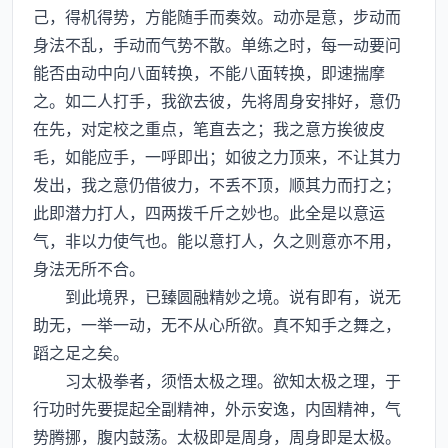
己，得机得势，方能随手而奏效。动亦是意，步动而
身法不乱，手动而气势不散。单练之时，每一动要问
能否由动中向八面转换，不能八面转换，即速揣摩
之。如二人打手，我欲去彼，先将周身安排好，意仍
在先，对定校之重点，笔直去之；我之意方挨彼皮
毛，如能应手，一呼即出；如彼之力顶来，不让其力
发出，我之意仍借彼力，不丢不顶，顺其力而打之；
此即潜力打人，四两拨千斤之妙也。此全是以意运
气，非以力使气也。能以意打人，久之则意亦不用，
身法无所不合。
到此境界，已臻圆融精妙之境。说有即有，说无
助无，一举一动，无不从心所欲。真不知手之舞之，
蹈之足之矣。
习太极拳者，须悟太极之理。欲知太极之理，于
行功时先要提起全副精神，外示安逸，内固精神，气
势腾挪，腹内鼓荡。太极即是周身，周身即是太极。