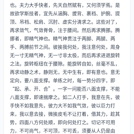
也。夫力大手快者，先天自然赋有，又何须学焉。是
故欲学斯技者，宜先从涵胸、拔背、裹裆、护腕、提
顶、吊裆、松肩、沉肘、虚实分清求之。这些对了，
再求敛气，气敛脊骨，注于腰间。然后再求腾挪。腾
挪者，即精气神也。精气神贯注于两脚、两腿、两
手、两膊前节之间。彼挨我何处，我注意何处，周身
无一寸无精气神，无一寸非太极，而后再求进退旋转
之法。旋转枢纽在于腰隙。能旋转自如，丝毫不乱，
再求动静之术，静则无，无中生有，即有意也。意无
定向，要八面支撑。单练之时，每一势分四字，即
“起、承、开、合”。一字一问能否八面支撑，不能
八面支撑，即速揣摩之。如二人打手，我意在先，彼
手快不如我意先，彼力大不如我气敛，彼以巨力打
来，我以意去接，微挨皮毛不让打着，借其力，趁其
势，四面八方何处顺，即向何处打之。切记不可用
力，不可尚气，不可顶，不可丢，须要从人仍是由