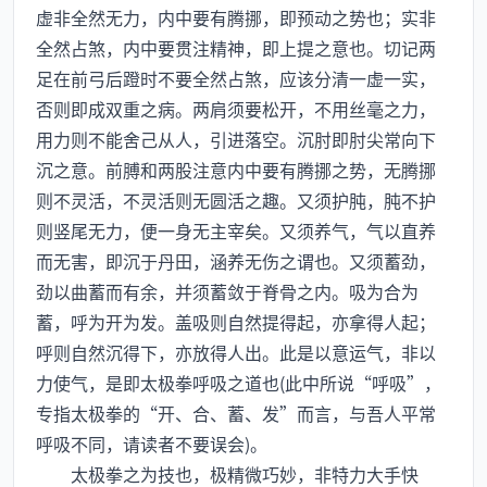
虚非全然无力，内中要有腾挪，即预动之势也；实非
全然占煞，内中要贯注精神，即上提之意也。切记两
足在前弓后蹬时不要全然占煞，应该分清一虚一实，
否则即成双重之病。两肩须要松开，不用丝毫之力，
用力则不能舍己从人，引进落空。沉肘即肘尖常向下
沉之意。前膊和两股注意内中要有腾挪之势，无腾挪
则不灵活，不灵活则无圆活之趣。又须护肫，肫不护
则竖尾无力，便一身无主宰矣。又须养气，气以直养
而无害，即沉于丹田，涵养无伤之谓也。又须蓄劲，
劲以曲蓄而有余，并须蓄敛于脊骨之内。吸为合为
蓄，呼为开为发。盖吸则自然提得起，亦拿得人起；
呼则自然沉得下，亦放得人出。此是以意运气，非以
力使气，是即太极拳呼吸之道也(此中所说“呼吸”，
专指太极拳的“开、合、蓄、发”而言，与吾人平常
呼吸不同，请读者不要误会)。
太极拳之为技也，极精微巧妙，非特力大手快