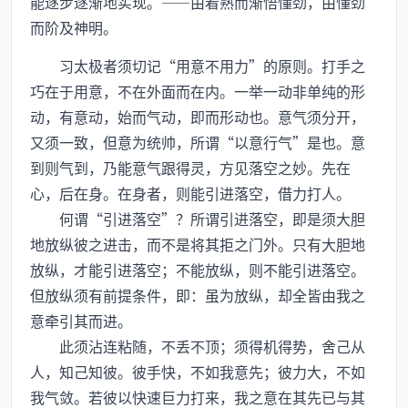
能逐步逐渐地实现。——由着熟而渐悟懂劲，由懂劲
而阶及神明。
习太极者须切记“用意不用力”的原则。打手之
巧在于用意，不在外面而在内。一举一动非单纯的形
动，有意动，始而气动，即而形动也。意气须分开，
又须一致，但意为统帅，所谓“以意行气”是也。意
到则气到，乃能意气跟得灵，方见落空之妙。先在
心，后在身。在身者，则能引进落空，借力打人。
何谓“引进落空”？所谓引进落空，即是须大胆
地放纵彼之进击，而不是将其拒之门外。只有大胆地
放纵，才能引进落空；不能放纵，则不能引进落空。
但放纵须有前提条件，即：虽为放纵，却全皆由我之
意牵引其而进。
此须沾连粘随，不丢不顶；须得机得势，舍己从
人，知己知彼。彼手快，不如我意先；彼力大，不如
我气敛。若彼以快速巨力打来，我之意在其先已与其