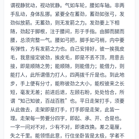
谓视静犹动，视动犹静。气如车轮，腰如车轴。非两
手乱动，身体乱挪。紧要全在蓄劲，蓄劲如张弓，发
劲似放箭。无蓄劲，则无发箭之力。发劲要上下相
随，劲起于脚根，注于腰间，形于手指。由脚而腿而
腰，总须完整一气。腰如弓把，脚手如弓梢，内中要
有弹性，方有发箭之力也。自己安排好，彼一挨我皮
毛，我意接定彼劲，挨皮毛，即是不丢不顶，用意去
接，即是顺随之势；能顺随，则能借力；能借力，则
能打人，此所谓借力打人，四两拨千斤是也。到此地
步，手上便有分寸，能称彼劲之大小，能权彼来之长
短，毫发无差；前进后退，左顾右盼，处处恰合，所
谓“知己知彼，百战百胜”也。平日走架打手，须要
从此做去，走架即是打手，打手即是走架，此皆一
理。走架每一势要分四字，即起、承、开、合是也。
一字一问对不对，少有不对，即速改换。差之毫厘，
失之千里。能领悟此意，行住坐卧皆是太极，学者不