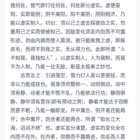
我何处，我气即行往何处，何处即分虚实。虚便是
阳，实即是阴；阴不离阳，阳不离阴，阴阳相济，乃
能以虚实制人。切记：须以己之虚去探彼劲之实，勿
要用己之实而使彼知己。因敌变化须走内劲而不可露
形迹，劲由内换而使人莫测，彼只能挨我之虚，即挨
皮毛，而得不到我之实，无从得力也。此即所谓“人
不知我，我独知人”。以虚实制人，人为我制，而我
不为人制，乃能一往无敌，斯是太极拳之妙也。
总而言之：引进落空，借力打人是以意使技，而
非以力能成技也。周身须完整统一，动则俱动，动中
须有静，动者才能不慌不乱，乃能依法行功；静则俱
静，静中须有意存(即有预动之势)，静者才能达于劲断
而意不断，乃能一触即发。开中寓合，则开者还能再
开；合中寓开，则合者还能再合，所谓“如长江大
海，滔滔不绝”也。虚实宜分清楚，虚实的变化全在
内而不在外。在内者，劲换而不露痕迹，劲走而人莫