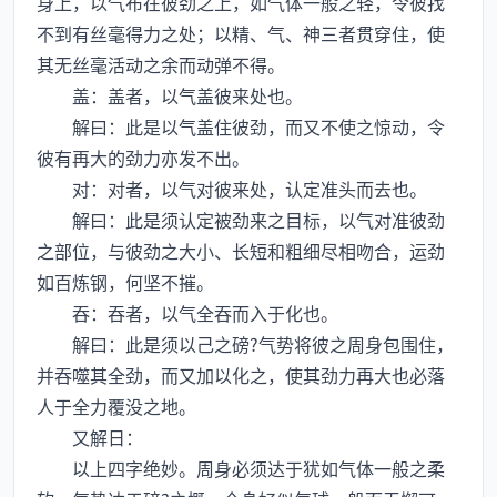
身上，以气布在彼劲之上，如气体一般之轻，令彼找
不到有丝毫得力之处；以精、气、神三者贯穿住，使
其无丝毫活动之余而动弹不得。
盖：盖者，以气盖彼来处也。
解曰：此是以气盖住彼劲，而又不使之惊动，令
彼有再大的劲力亦发不出。
对：对者，以气对彼来处，认定准头而去也。
解曰：此是须认定被劲来之目标，以气对准彼劲
之部位，与彼劲之大小、长短和粗细尽相吻合，运劲
如百炼钢，何坚不摧。
吞：吞者，以气全吞而入于化也。
解曰：此是须以己之磅?气势将彼之周身包围住，
并吞噬其全劲，而又加以化之，使其劲力再大也必落
人于全力覆没之地。
又解日：
以上四字绝妙。周身必须达于犹如气体一般之柔