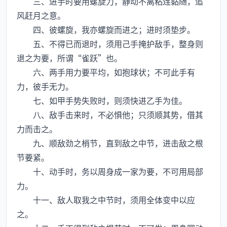
三、进手时要用螺旋力，静动不离粘连黏随，追
风赶月之意。
四、彼螺旋，我亦螺旋而进之；进时须垫步。
五、不得已而退时，须用己手掩护敌手，整身则
退之为要，所谓“雀跃”也。
六、两手用力要平均，如抱球状；不可此手有
力，彼手无力。
七、如甲手势失败时，则须快进乙手为佳。
八、敌手击来时，不必惧他；只须顺其势，借其
力而击之。
九、顺敌劲之梢节，直到敌之中节，进击敌之根
节要紧。
十、动手时，务以周身成一家为要，不可用局部
力。
十一、敌人取我之中节时，须用全体变中以应
之。