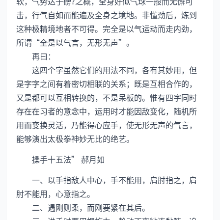
软，气势达于磅?之概，全身好似气球一般而无懈可
击，行气自如而能遍及全身之境地。非懂劲后，炼到
这种极精境地者不可得。完全是以气运动而走内劲，
所谓“全是以气言，无形无声”。
再曰：
这四个字虽然它们的用法不同，各有其妙用，但
是字字之间有着密切相联的关系；既是互相合作的，
又是都可以互相转换的，不是呆板的。惟有四字同时
存在在习者的意念中，运用时才能因敌变化，随机所
用而变换灵活，乃能得心应手，使无形无声的气言，
能够演出太极拳神妙无比的绝艺。
操手十五法” 郝月如
一、以手指敌人中心，手不能用，肩肘指之，肩
肘不能用，心意指之。
二、遇刚则柔，而刚要紧在其后。