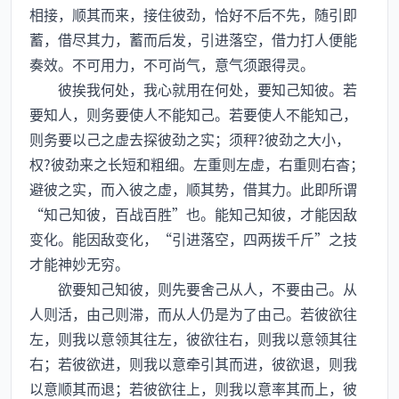
相接，顺其而来，接住彼劲，恰好不后不先，随引即
蓄，借尽其力，蓄而后发，引进落空，借力打人便能
奏效。不可用力，不可尚气，意气须跟得灵。
彼挨我何处，我心就用在何处，要知己知彼。若
要知人，则务要使人不能知己。若要使人不能知己，
则务要以己之虚去探彼劲之实；须秤?彼劲之大小，
权?彼劲来之长短和粗细。左重则左虚，右重则右杳；
避彼之实，而入彼之虚，顺其势，借其力。此即所谓
“知己知彼，百战百胜”也。能知己知彼，才能因敌
变化。能因敌变化，“引进落空，四两拨千斤”之技
才能神妙无穷。
欲要知己知彼，则先要舍己从人，不要由己。从
人则活，由己则滞，而从人仍是为了由己。若彼欲往
左，则我以意领其往左，彼欲往右，则我以意领其往
右；若彼欲进，则我以意牵引其而进，彼欲退，则我
以意顺其而退；若彼欲往上，则我以意率其而上，彼