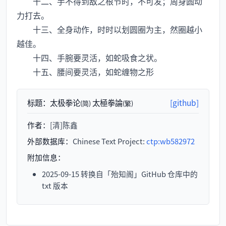
十二、手不得到敌之根节时，不可发；周身圆动
力打去。
十三、全身动作，时时以划圆圈为主，然圈越小
越佳。
十四、手腕要灵活，如蛇吸食之状。
十五、腰间要灵活，如蛇缠物之形
标题：
太极拳论
太極拳論
[github]
(简)
(繁)
作者：
[清]陈鑫
外部数据库：
Chinese Text Project:
ctp:wb582972
附加信息：
2025-09-15 转换自「殆知阁」GitHub 仓库中的
txt 版本