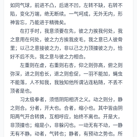
如同气球，前进不凸，后退不凹，左转不缺，右转不
陷，变化万端，绝无断续。一气呵成，无外无内，形
神皆忘，乃能进于精微矣。
在打手时，我意须要在先，彼之力挨我何处，我
之意用在何处，彼之力方挨我皮毛，我之意已人彼骨
里；以己之意接彼之力，非以己之力顶撞彼之力，恰
好不后不先，我之意与彼之力相合。
左重则在虚，右重则右杏，仰之则弥高，俯之则
弥深，进之则愈长，退之则愈促，一羽不能加，蝇虫
不能落，人不知我，我独知他所谓沾连粘随，不丢不
顶者是也。
习太极拳者，须悟阴阳相济之义。动之则分，静
之则合。分者，开大也。合者，缩小也。其中皆由阴
阳两气开合转换，互相呼应，始终不离也。开是大，
非顶撞也；缩是小，非躲闪也。一动无有不动，一静
无有不静。动者，气转也；静者，有预动之势也。所