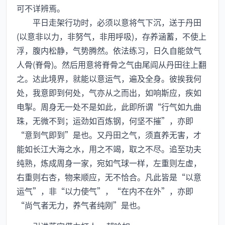
可不详辨焉。
平日走架行功时，必须以意将气下沉，送于丹田
(以意非以力，非努气，非用呼吸)，存养涵蓄，不使上
浮，腹内松静，气势腾然。依法练习，日久自能敛气
人骨(脊骨)。然后用意将脊骨之气由尾阎从丹田往上翻
之。达此境界，就能以意运气，遍及全身。彼挨我何
处，我意即到何处，气亦从之而出，如响斯应，疾如
电掣。周身无一处不是如此，此即所谓“行气如九曲
珠，无微不到；运劲如百炼钢，何坚不摧”，亦即
“意到气即到”是也。又丹田之气，须直养无害，才
能如长江大海之水，用之不竭，取之不尽。追至功夫
纯熟，炼成周身一家，宛如气球一样，左重则左虚，
右重则右杏，物来顺应，无不恰合。凡此皆是“以意
运气”，非“以力使气”，“在内不在外”，亦即
“尚气者无力，养气者纯刚”是也。