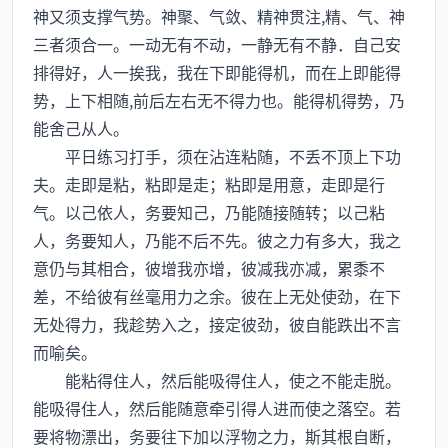
神又须支撑气势。神聚、气敛、精神贯注,精、气、神
三者须合一。一动无有不动，一静无有不静．自己安
排得好，人一挨我，我在下即能得机，而在上即能得
势，上下相随,前后左右无不得力也。能得机得势，乃
能舍己从人。
平日练习打手，须在沾连粘随，不丢不顶上下功
夫。走即是粘，粘即是走；粘即是用意，走即是行
气。以己依人，务要知己，乃能随接随转；以己粘
人，务要知人，乃能不后不先。彼之力有多大，我之
意仍与其相合，彼增我亦增，彼减我亦减，累黍不
差，不给彼有丝毫用力之余。彼在上无处使劲，在下
无处得力，我趁势入之，接定彼劲，彼自能跌出不言
而喻矣。
能粘得住人，然后能吸得住人，使之不能走脱。
能吸得住人，然后能随意牵引得人进而使之落空。若
要将物漂出，务要往下加以浮物之力，斯其根自断，