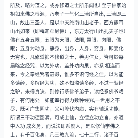
所及，略为道之，或亦修道之士所乐闻也! 至于佛家始
祖如来佛之根源，乃老子一气化三清所自出, 三清即三
山，故出三圣人，是以中天终南山出老子，西方熊耳
山出如来（即释迦牟尼佛），东方太行山出孔夫子也!
佛有五身五眼，五眼为天眼，法眼, 慧眼，肉眼，佛
眼；五身为动身，静身，出身，人身，穷身，即变化
无穷也，凡修道抑不修道之士，善男信女，皆可於每
晨略念经咒，以为外功，盖外功内果，亦系 相连而
来，今之奉经咒者甚夥，惟多不识何经之佳，以为能
多读经，多解经为功，殊不知滥读多经，不过一驮经
之驴，未得真诀，则修行系佛爷弟子，读经系佛爷戏
子，有何用处！如能奉行得力数种经咒,一世用之不
尽，既可广集阴功，又可降伏内魔，实有辅道功能，
所谓三干功德圆满，可成上仙，立德立功立言，亦道
中入功 成义务，而说法即系度人，是以修仙学佛之
士，有千百化身，凡三教九流，七十二行，诸子百