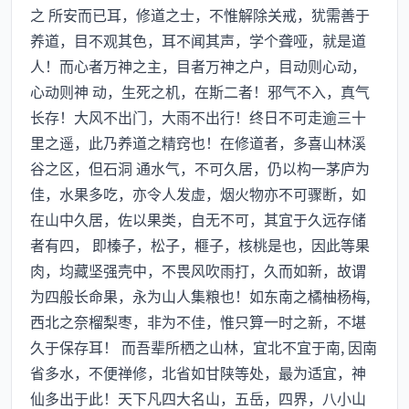
之 所安而已耳，修道之士，不惟解除关戒，犹需善于
养道，目不观其色，耳不闻其声，学个聋哑，就是道
人！而心者万神之主，目者万神之户，目动则心动，
心动则神 动，生死之机，在斯二者！邪气不入，真气
长存！大风不出门，大雨不出行！终日不可走逾三十
里之遥，此乃养道之精窍也！在修道者，多喜山林溪
谷之区，但石洞 通水气，不可久居，仍以构一茅庐为
佳，水果多吃，亦令人发虚，烟火物亦不可骤断，如
在山中久居，佐以果类，自无不可，其宜于久远存储
者有四， 即榛子，松子，榧子，核桃是也，因此等果
肉，均藏坚强壳中，不畏风吹雨打，久而如新，故谓
为四般长命果，永为山人集粮也！如东南之橘柚杨梅,
西北之奈榴梨枣，非为不佳，惟只算一时之新，不堪
久于保存耳！ 而吾辈所栖之山林，宜北不宜于南, 因南
省多水，不便禅修，北省如甘陕等处，最为适宜，神
仙多出于此！天下凡四大名山，五岳，四界，八小山