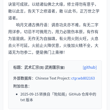
诀皆可成就，以结诸仙佛之大缘，修士得勿有意乎，
敢以此言，告天下之修道者，敢 以此书，正万世之学
道者。
响月文通古佛丹语：调息功夫亦不难，有无二字
用详参，切忌不可微用力，用力必致伤本原，有作有
为皆是病，无作无为自抽填，有火用火则火旺，火息
去火不可延，火前止火降伏意，火後加火精不全，大
道无为勿参二，便是佛门上乘禅！
标题：
武术汇宗
武術匯宗
[github]
(简)
(繁)
外部数据库：
Chinese Text Project:
ctp:wb802163
附加信息：
2025-09-15 转换自「殆知阁」GitHub 仓库中的
txt 版本