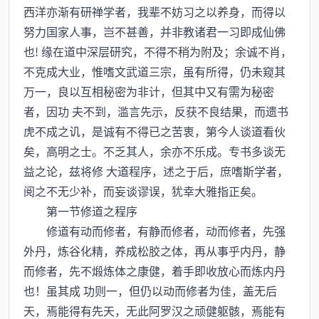
西洋亦渐有研禅学者，我辈不妨习之以养身，而得以
努力国家人事，岂不甚善，并非教诸君一习即成仙佛
也! 缘在道中深层研究，不得不稍为附及；余诚不肖，
不克成大业，惟嗜文武道三宗，虽有所得，仍未窥其
万一，良以互相秘密为非计，但其中又有需为秘密
者，因功 夫不到，滥言先示，反获不良结果，而遗书
虎不成之讥，是诚有不得已之苦衷，第今人谈道看伙
矣，高明之士。不乏其人，余亦不乐成。专书多谈无
益之论，兹将修 大道程序，述之于后，庶嗜斯学者，
阅之不无少补，而妄谈谬误，犹幸大雅指正矣。
第一节修道之程序
修道有动而修者，有静而修者，动而修者，先强
外丹，炼谷化精，养成松胶之体，再从事乎内丹，静
而修者，先不煅炼体之康健，着手即收放心而炼内丹
也！虽其成 功则一，但仍以动而修者为佳，盖无后
天，焉能得有先天，无此阿罗汉之顽健躯骸，焉能有