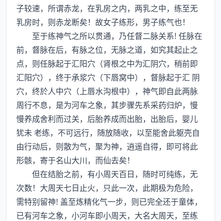
子较速，所谓赤龙，在乳房之内，两乳之中，练至无
乳房时，则赤龙断矣！故女子练形，男子练气也！
至于练神气之所以贯通，乃任督二脉关系! 任脉在
前，督脉在后，有脉之位，无脉之道，如究其起止之
点，则任脉起于汇阳穴（肾根之中为汇阴穴，稍前即
汇阳穴），终于承浆穴（下唇窝中），督脉起于汇 阴
穴，终於人中穴（上唇水沟根中），神气即自此两脉
周行不息，是为河车之象，其步骤先系采药归炉，慢
慢养成舍利而过关，后胎养成而出胎，出胎后，婴儿
犹未 老练，不可远行，随放随收，以至能舍此躯壳自
由行动后，则散为气，聚为神，逍遥自得，即可将此
形骸，寄于名山大川，而仙去矣！
但在结胎之前，有小周天百日，随时可纯练，无
次数！大周天七日止火，只此一次，此期极为危险，
需特别留神! 盖至炼精化气一步，则已完全还于童体，
已有河车之象，小河车即小周天，大名大周天，至练