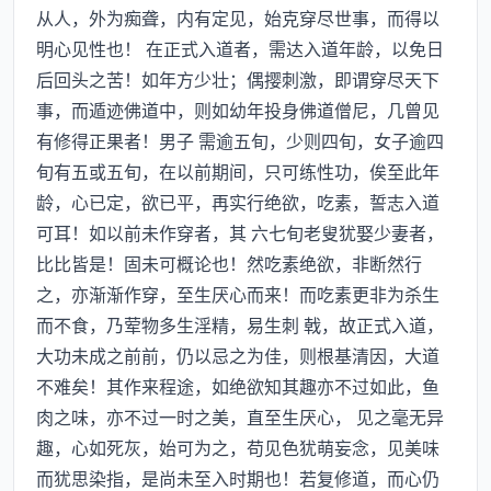
从人，外为痴聋，内有定见，始克穿尽世事，而得以
明心见性也！ 在正式入道者，需达入道年龄，以免日
后回头之苦！如年方少壮；偶撄刺激，即谓穿尽天下
事，而遁迹佛道中，则如幼年投身佛道僧尼，几曾见
有修得正果者！男子 需逾五旬，少则四旬，女子逾四
旬有五或五旬，在以前期间，只可练性功，俟至此年
龄，心已定，欲已平，再实行绝欲，吃素，誓志入道
可耳！如以前未作穿者，其 六七旬老叟犹娶少妻者，
比比皆是！固未可概论也！然吃素绝欲，非断然行
之，亦渐渐作穿，至生厌心而来！而吃素更非为杀生
而不食，乃荤物多生淫精，易生刺 戟，故正式入道，
大功未成之前前，仍以忌之为佳，则根基清因，大道
不难矣！其作来程途，如绝欲知其趣亦不过如此，鱼
肉之味，亦不过一时之美，直至生厌心， 见之毫无异
趣，心如死灰，始可为之，苟见色犹萌妄念，见美味
而犹思染指，是尚未至入时期也！若复修道，而心仍