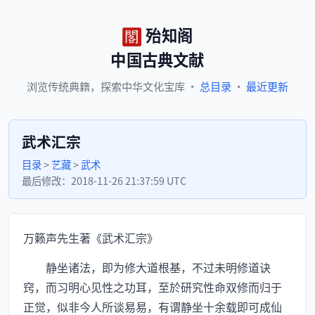
殆知阁
中国古典文献
浏览
传统典籍，
探索
中华文化宝库
·
总目录
·
最近更新
武术汇宗
目录
>
艺藏
>
武术
最后修改：
2018-11-26 21:37:59 UTC
万籁声先生著《武术汇宗》
静坐诸法，即为修大道根基，不过未明修道诀
窍，而习明心见性之功耳，至於研究性命双修而归于
正觉，似非今人所谈易易，有谓静坐十余载即可成仙