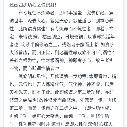
还虚四步功程之诀窍耳!
有专炼性不炼命者，即稍事定坐，究佛讲经，穿
透世事，涤去人心，复见天心，默证道心，则存心养
性，此所谓真儒也！有专炼命而不炼性者，即着手禅
定，未得诀 窍，枯坐顽空，日烧乾锅，以求却疾延年
者也! 均系半偏修道之士，或略习于静而止者! 如真求
大道旨趣，而归正觉，则必需性命双修不可! 何谓性？
盖心之根为性，性之根谓神，神即寓于心，故三者实
一物，而心即通性情者也!
其修明心见性，乃修道第一步功程! 命即肾也，精
也，元气也！吾人炼精化气，气化神，神还虚，以后
天补先天，即本于此。此即修道之第二步功程，亦即
修道之结局也! 故性修死而命修活，先完第一步，再修
第二步，而第一步自亦在二步之中，（即性功悟成，
再修命功，始可心无杂念，而纯一命功，则修命功
时，性功自亦同时并 进也）是即为性命双修! 心属火，