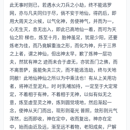
此无事时则已，若遇水火刀兵之小劫，终不能逃罗
网，亦与凡夫同归于尽，倘不安于地仙，得药后，即
用大周天之火候，以气化神，务使神气，并而为一，
心无生灭，息无出入，即此已高地仙一着，而可为天
仙之阶 梯也，炼至十月，胎神虽足，犹是少阳，还要
炼老为佳，而乃竟解重浊之形，而化为神，升于三界
之上者，谓之神仙，但出神太早，歉了炼神一层功
夫，然犹有神之 迹而未合于虚无，亦犹吾门之佛，而
不离菩萨，虽能免夫三灾，而不能逃浩劫，终与天地
同敝！此地仙神仙之所以为中乘法也！有从上关用功
者，将神迁至泥丸，时 时乳哺加持，一定至于大定常
定，不着相于有神，不着相于无神，以似有似无之
意，炼至虚至灵之神，炼到圆觉境地，然后渐起一
念，使神从天门而出，现形则毫光 普照，敛形则元气
浑然，出而即收，神在定中，收而复出，神亦在定
中，始而由近及远，渐至远不着物，老阳成矣，尸解