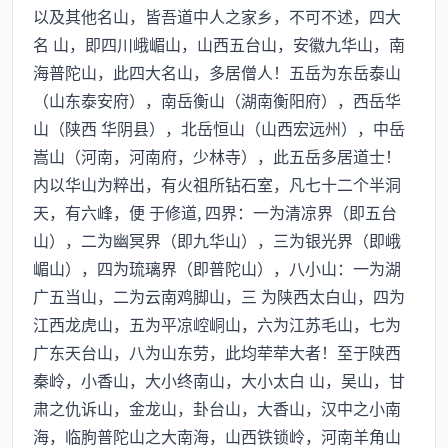
以及其他名山，皆吾道中人之家乡，不可不述，四大
名 山，即四川峨嵋山，山西五台山，安徽九华山，南
海普陀山，此四大名山，多居僧人！五岳为东岳泰山
（山东泰安府），南岳衡山（湖南衡阳府），西岳华
山（陕西 华阴县），北岳恒山（山西宏远州），中岳
嵩山（河南，河南府，少林寺），此五岳多居道士！
内以华山为粹出，有火祖所钻石室，凡七十二个半洞
天，有六峰，便 于修道, 四界：一为清凉界（即五台
山），二为幽冥界（即九华山），三为银光界（即峨
嵋山），四为琉璃界（即普陀山），八小山：一为湖
广五当山，二为云南鸡脚山，三 为陕西太白山，四为
江西龙虎山，五为平凉崆峒山，六为江苏毛山，七为
广东天台山，八为山东劳，此均荦荦大者！至于陕西
秦岭，小香山，大小终南山，大小太白 山，吴山，甘
肃之仇诉山，金龙山，卦台山，大香山，汉中之小南
海，临朐普陀山之大南海，山西铁锁岭，河南羊角山