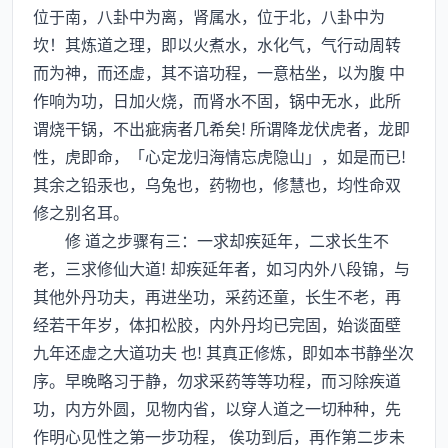
位于南，八卦中为离，肾属水，位于北，八卦中为
坎！其炼道之理，即以火煮水，水化气，气行动周转
而为神，而还虚，其不谙功程，一意枯坐，以为腹 中
作响为功，日加火烧，而肾水不固，锅中无水，此所
谓烧干锅，不出疵病者几希矣! 所谓降龙伏虎者，龙即
性，虎即命，「心定龙归海情忘虎隐山」，如是而已!
其余之铅汞也，乌兔也，药物也，修慧也，均性命双
修之别名耳。
修 道之步骤有三：一求却疾延年，二求长生不
老，三求修仙大道! 却疾延年者，如习内外八段锦，与
其他外丹功夫，再进坐功，采药还童，长生不老，再
经若干年岁，体扣松胶，内外丹均已完固，始谈面壁
九年还虚之大道功夫 也! 其真正修炼，即如本书静坐次
序。早晚略习于静，勿求采药等等功程，而习除疾道
功，内方外圆，见物内省，以穿人道之一切种种，先
作明心见性之第一步功程， 俟功到后，再作第二步未