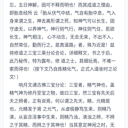
忘，五日神解，固可不释而明也！而其成道之理由，
即胎息经所 云「胎从伏气中结，气自有胎中息，气入
身来谓之生，神去离形谓之死，知神气可以长生，固
守虚无，以养神气，神行则气行，神住则气住，若欲
长生，神气相注， 心不动念，无去无来，不出不入，
自然常住，勤而行之，是真道路」者，殊为近是！兹
将修道之三宝三乘分论合论，详细释文，书之于后，
此乃秘传，特为露布，修 道之士，其细玩焉，不难一
索而得也! （按下文乃自炼精化气，正式入道坐时之论
文! ）
响月文通古佛三宝分论：三宝者，精气神也，盖
精气神为修丹至宝之物，故曰三宝，然三宝有先天后
天之辨者，正有说焉，何以谓之先天，精，元精是
也，元精发于肾 之元气，从虚极静笃生来，则精乃
清，从妄念淫事中生来，则精乃浊，清浊之辨，不辨
之于其精，而辨之于其神也！当其意定神闲之时，无