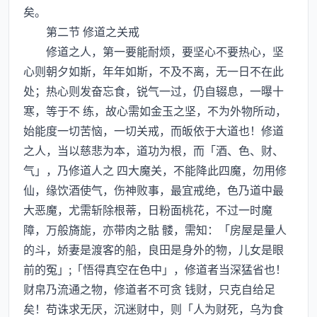
矣。
第二节 修道之关戒
修道之人，第一要能耐烦，要坚心不要热心，坚
心则朝夕如斯，年年如斯，不及不离，无一日不在此
处；热心则发奋忘食，锐气一过，仍自辍息，一曝十
寒，等于不 练，故心需如金玉之坚，不为外物所动，
始能度一切苦恼，一切关戒，而皈依于大道也！修道
之人，当以慈悲为本，道功为根，而「酒、色、财、
气」，乃修道人之 四大魔关，不能降此四魔，勿用修
仙，缘饮酒使气，伤神败事，最宜戒绝，色乃道中最
大恶魔，尤需斩除根蒂，日粉面桃花，不过一时魔
障，万般旖旎，亦带肉之骷 髅，需知：「房屋是量人
的斗，娇妻是渡客的船，良田是身外的物，儿女是眼
前的冤」;「悟得真空在色中」，修道者当深猛省也！
财帛乃流通之物，修道者不可贪 钱财，只克自给足
矣！苟诛求无厌，沉迷财中，则「人为财死，乌为食