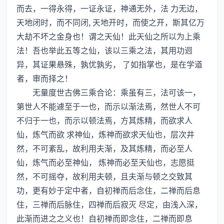
而去，一得永得，一证永证，神通无外，法 力无边，
天地闭时，而不同闭, 天地开时，而使之开，斯其亿万
大劫不坏之金身也！谓之天仙！此天仙之所以为上乘
法！吾也举此五等之仙，该以三乘之法，其用功迥
异，其证果悬殊，孰优孰劣， 了如指掌也，是在学道
者，审而择之！
无量度世古佛三乘合论：乘虽有三，法可该一，
第世人不能遽至于一也，而示以渐法焉，然世人不可
不归于一也，而示以顿法焉，方其炼精，而欲求人
仙，炼气而欲 求神仙，炼神而欲求天仙也，层次井
然，不可紊乱，故利用夫渐，及其炼精，而必至人
仙，炼气而必至神仙， 炼神而必至天仙也，志愿挺
然，不可摇夺，故利用夫顿，且夫渐与顿之交致其
功，更有妙于定中者，自初禅而后念住，二禅而后息
住，三禅而后脉住，四禅而后寂灭 尽定，由浅入深，
此渐而进之之义也！自初禅而即念住，二禅而即息