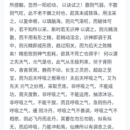
所感触，忽然一阳初动， 以诀试之！散则气弱，不散
则气旺，此不老不嫩之时也，趁其未成铁珠，用法采
之，以复命根，以填脑海，则元气渐旺，而破体可
补，若不知所以采，斯时若无识神 以调之，则元精消
散，而不用有形之精，若稍动淫念，识神即调于其
中，则元精即成形质，趋过阳关，而为后天之败精
矣！精愈败则神气愈耗，欲其不死亡也得乎！ 何以谓
之先天气，元气是也，此气从无极判来，伏于肾阴
中，杳杳冥冥，静而不动，长生之灵药，超劫之至
宝，而为后天呼吸之根蒂也！夫后天呼吸之气，又为
先天 元气之妙用，采取烹炼，非呼吸之气，不能成
功，周天度数，非呼吸之气，不能运用，抽添沐浴，
非呼吸之气，不能干旋，而且呼吸之气，急则伤丹，
呼吸之气，缓 则冷丹，呼吸之气不善调，呼吸之气不
相依，则必飞丹而走丹，其要在勿忘勿助，似有似
无，而后呼吸，乃能冲和焉，仙佛所以有调息之说，