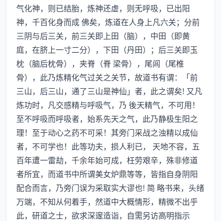
气化神，则已结胎，炼神还虚，则无呼吸，已出阳
神，千百化身而成 佛矣，炼道在人身上凡六关；分前
三阴与后三关，前三关即上田（脑），中田（即黄
庭，在脐上一寸二分），下田（丹田）；后三关即玉
枕（脑后枕骨），夹脊（脊 梁骨），尾闾（尾椎
骨），此乃炼精化气过关之关节，故道书有谓：「前
三山，后三山，通了三山是神仙」者，此之谓矣! 又凡
炼功时，凡交感精与呼吸气，乃 後天精气，不可用！
至不呼吸而呼吸者，始系先天之气，此乃静极生阳之
理！至于动心之药不可采！其旁门采战之浊精以成仙
者，不可学也！此等功夫，损人利已， 天地不容，五
百年遭一雷劫，千余年始可成，枉劳艰辛，殊非修道
者所宜，而道书中所谓美女炉鼎等等，皆指自身阴阳
配合而言，乃旁门误为采取实大谬也! 简 略书来，头绪
万端，不知从何着手，然道中大概情形，精微不出乎
此，研道之士，欲求深邃造诣，自需另访高明指示