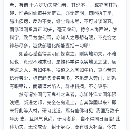
者，有谓 十六步功夫成仙者，其说不一，或亦有其旨
趣，惟余闻仙道并无定式，亦无定期，苟固执于坐，
易出疚疠，反为不美，缘尘缘未尽，不可过谈深究，
而修道则系真正 功夫，毫无虚幻，特今人尚西说，崇
科学，致目为虚幻耳，亦知人之思想有限，不克穷之
神秘尽多，岂数部理化所能囊括一切耶!
如苦心孤诣得高明而探索之，则实地功夫，不难
见也，真理不难求也，是惟科学得以实地见之哉，顾
学道之人，有如牛毛，得道之入有如牛角，真心苦志
信行者少，标榜趋务虚名者多，不系走入旁门，即系
有眼错过，而谓道术陷人，群相指摘，不亦诬乎!
然有谓外国何无鬼神之说者，亦知外洋立国年限
浅短，新进之邦，完全在鬼道上，自其辟国以来？即
未行此等人材，研习此道，焉有仙佛可见! 我国乃数千
年历 史，且风气竞尚，研习者多，自不得同日而语! 此
种功夫，无论成否，封于身心，要有极大补益，今东