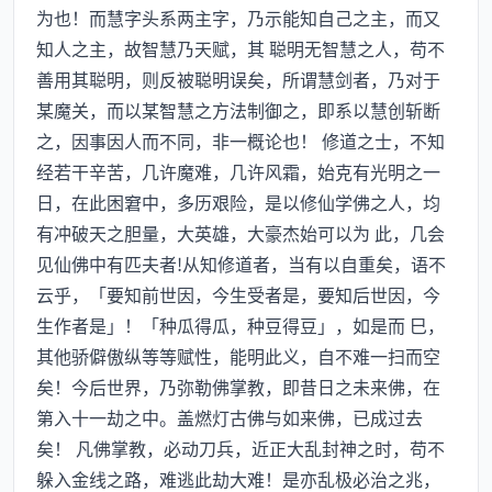
为也！而慧字头系两主字，乃示能知自己之主，而又
知人之主，故智慧乃天赋，其 聪明无智慧之人，苟不
善用其聪明，则反被聪明误矣，所谓慧剑者，乃对于
某魔关，而以某智慧之方法制御之，即系以慧创斩断
之，因事因人而不同，非一概论也！ 修道之士，不知
经若干辛苦，几许魔难，几许风霜，始克有光明之一
日，在此困窘中，多历艰险，是以修仙学佛之人，均
有冲破天之胆量，大英雄，大豪杰始可以为 此，几会
见仙佛中有匹夫者!从知修道者，当有以自重矣，语不
云乎，「要知前世因，今生受者是，要知后世因，今
生作者是」！「种瓜得瓜，种豆得豆」，如是而 巳，
其他骄僻傲纵等等赋性，能明此义，自不难一扫而空
矣！今后世界，乃弥勒佛掌教，即昔日之未来佛，在
第入十一劫之中。盖燃灯古佛与如来佛，已成过去
矣！ 凡佛掌教，必动刀兵，近正大乱封神之时，苟不
躲入金线之路，难逃此劫大难！是亦乱极必治之兆，