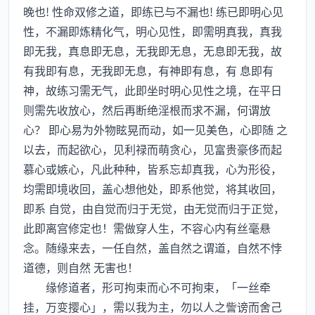
晚也! 性命双修之道，即练已与不漏也! 练已即明心见
性，不漏即炼精化气，明心见性，即需明真我，真我
即无我，真息即无息，无我即无息，无息即无我，故
有我即有息，无我即无息，有神即有息，有 息即有
神，故练习需无气，此即坐时明心见性之境，在平日
则需先收放心，然后再断绝淫根而求不漏，何谓放
心？ 即心易为外物眩晃而动，如一见美色，心即随 之
以去，而起欲心，见利禄而萌贪心，见富贵豪侈而起
慕心或嫉心，凡此种种，皆系忘却真我，心为形役，
均需即境收回，盖心想他处，即系他觉，将其收回，
即系 自觉，由自觉而归于无觉，由无觉而归于正觉，
此即离宫修定也！需做穿人生，不容心内有丝毫悬
念。随缘来去，一任自然，盖自然之谓道，自然不悖
道德，则自然 无害也！
缘修道者，形可拘束而心不可拘束，「一丝牵
挂，万变撄心」，需以我为主，勿以人之訾谤而舍己