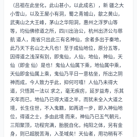
（吕祖在此坐化，此山甚小，以此成名），新 疆之大
小雪山，以及王屋小有洞，蜀之青城山，歙之黄山，
武夷山之大王峰，茅山之华阳洞，惠州之浮罗山等
等，均仙佛修道之所，四川出治公，杭州出济公与慈
航 道人，南省只出此三有名神仙，余者多出于秦地，
此乃天下名山之大凡也！至于成仙地位，原分五等，
因得道之浅深有别，即鬼仙，人仙，地仙，神仙，天
仙（即金 仙）是也！鬼仙人仙属下乘，地仙属中乘，
天仙即金仙属上乘，鬼仙乃平日一意枯坐，所出之阴
神而成，今人致力乎此，抑何可嘻！人仙乃未得大
道，只悟其一法以 求之，毫无疾疠，延岁益寿，乐其
天年而已，地仙乃已得大道之半，而犹未全入大道之
境，长生住世，不入鬼籍，如再进一步，即入神仙地
位，得道之士，多由此境 而来，神仙乃已五气朝元，
三阳聚顶，功程完满，胎脱自化，纯阳之体，另有金
身，则已超脱苦海，入圣域矣！天仙者，用功稍有不