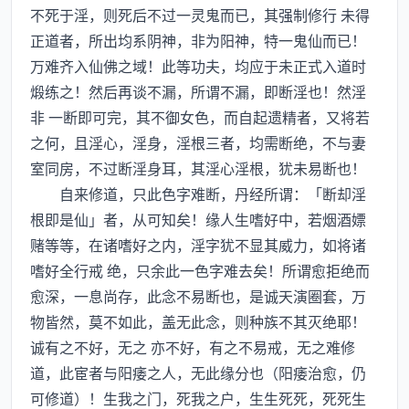
不死于淫，则死后不过一灵鬼而已，其强制修行 未得
正道者，所出均系阴神，非为阳神，特一鬼仙而已！
万难齐入仙佛之域！此等功夫，均应于未正式入道时
煅练之！然后再谈不漏，所谓不漏，即断淫也！然淫
非 一断即可完，其不御女色，而自起遗精者，又将若
之何，且淫心，淫身，淫根三者，均需断绝，不与妻
室同房，不过断淫身耳，其淫心淫根，犹未易断也！
自来修道，只此色字难断，丹经所谓：「断却淫
根即是仙」者，从可知矣！缘人生嗜好中，若烟酒嫖
赌等等，在诸嗜好之内，淫字犹不显其威力，如将诸
嗜好全行戒 绝，只余此一色字难去矣！所谓愈拒绝而
愈深，一息尚存，此念不易断也，是诚天演圈套，万
物皆然，莫不如此，盖无此念，则种族不其灭绝耶！
诚有之不好，无之 亦不好，有之不易戒，无之难修
道，此宦者与阳痿之人，无此缘分也（阳痿治愈，仍
可修道）！生我之门，死我之户，生生死死，死死生