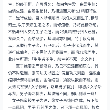
生，均终于斯，亦可慨矣； 盖由色生爱，由爱生情：
由情生淫，由淫生棺材，乃相连而来者也! 精顺行生
子，逆行成仙，常入以精顺行, 与妇人交而生子, 精尽
归土, 以了天演生殖之职，而修道者，乃将此精断绝，
不循与妇人交而生子之途，而 将此精逆行归入己身，
龙虎会合，而结圣胎，其理固亦相同，特手段有异
耳，其顺行生子者，乃已死后，有子孙代我而生，其
逆行成仙者，乃不需他人代我而生，而 我代我而生，
此庄生所谓: 「生生者不生，杀生者不死」之义也！
至于绝妻室而断淫身，乃己不思淫而起厌心，其
仍不时遗漏，则习功夫以固之! 俟至功夫到后，淫根自
缩即所谓马阴藏相，金龟缩首，须欲纵欲而不能，则
大道 可望矣! 女子修道，略与男子有别，即初步女子斩
赤龙，男子降龙优虎，其诀窍不同，嗣后则系一班！
且女子修道较男子为速，缘女子系纯阳之体，只下部
一点属阴，男子 乃纯阴之体，只下部一点属阳，故女