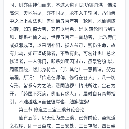
同，则亦由神仙而来，不过人道 间之功德圆满，佛法
高深，天地虽尽，亦不同尽，永不入于轮回，乃仙佛
中之上上乘法也！盖仙佛五百年有一轮回，地仙则随
时转，如功德大者，又可以稍免，是以 转轮回与刮罡
风，即系神仙之劫，世传五百年一雷劫者， 此乃旁门
或妖邪成道，以采阴补阳，损人益己，残伤生命，故
有此劫，如正道成佛者，不致有此，可勿计也！总之
修道者，一入佛门，即系如死囚过市，虽景物纷 华，
周匝围绕，然此身将亡，何计其他！一意孤诣，努力
前程，所谓：「传道在师傅，修行在各人」，凡一切
有形，皆系有为之法，悉同渣秽！精诚所注，金石为
开，「药医不死病，佛度有缘人」，届时自有高师指
引，不难越迷津而登彼岸也，勉旃勉旃!
第三节 修道之三宝三乘分论合论
仙有五等，以天仙为最上乘，已详前论，至炼道
之程序，即一日斋戒，二日安处，三日存想，四日坐