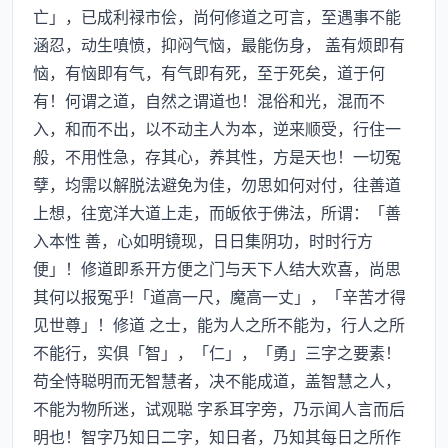
亡」，已成利禄市侩，尚何修道之可言，至遇事不能
涵忍，动生嗔愤，抑闷气恼，最能伤身， 盖有烦即有
恼，有恼即有气，有气即有死，至于死矣，道于何
有！何谓之道，自然之谓道也！混俗和光，混而不
入，和而不出，以不动主人为本，逆来顺受，行住一
般，不用性急，存其心，养其性，方是天也！一切冤
孽，均需以解脱法避免为佳，勿思如何对付，往善道
上想，往宽洋大道上走，而皈依于佛法，所谓：「善
入本性 善，心如明镜现，日日集阴功，时时行方
便」！修道即系开方便之门与天下人结大欢喜，尚思
其何以报冤乎!「道高一尺，魔高一丈」，「辛苦才得
见世尊」！修道 之士，能为人之所不能为，行人之所
不能行，实俱「智」，「仁」，「勇」三字之要素！
苟全恃聪明而无智慧者，决不能成道，盖智慧之人，
不能为物所迷，试观聪 字系耳字旁，乃示闻人言而后
明也！智字乃知日二字，知日者，乃知其每日之所作