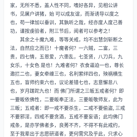
家，无所不悉，盖人性不同，嗜好各异，见相公讲
书，见屠户讲猪，始 可以成友谊，而渐诱导以度之
也，苟一律加以垂训，其孰听之哉，经亦度人度己善
功，谨按虔验者，附三节后，阅者可以参考之！
其余之十魔九难，等等关戒，均不出慧剑斩断之
法，自然应之而已！十魔者何？一六贼，二富，三
贵，四七情，五恩爱，六患乱，七圣贤，八刀兵，九
女乐，十女色 是也！九难者何？衣食逼迫一也，尊长
邀拦二也，妻女牵缠三也，名利萦绊四也，殃祸横生
五也，盲师约束六也，议论差错七也，志意懈怠八
也，岁月蹉跎九也！而 佛门所谓之三皈五戒者何？即
一要皈依佛性，二要皈奉正法，三要皈敬师友，此为
三皈；五戒者：即一戒不要杀生，二戒不要偷盗, 三戒
不要邪淫，四戒不要贪酒，五戒不要妄语；此均佛门
戒条，是亦学佛者多，良莠不齐，不得不有此戒约，
至于我辈出于志愿研道者，更何需究及乎此，只求心