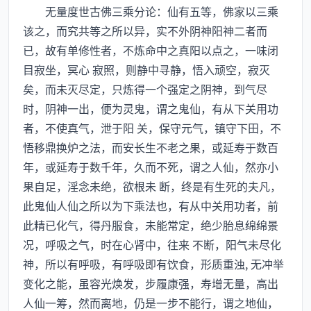
无量度世古佛三乘分论：仙有五等，佛家以三乘
该之，而究共等之所以异，实不外阴神阳神二者而
已，故有单修性者，不炼命中之真阳以点之，一味闭
目寂坐，冥心 寂照，则静中寻静，悟入顽空，寂灭
矣，而未灭尽定，只炼得一个强定之阴神，到气尽
时，阴神一出，便为灵鬼，谓之鬼仙，有从下关用功
者，不使真气，泄于阳 关，保守元气，镇守下田，不
悟移鼎换炉之法，而安长生不老之果，或延寿于数百
年，或延寿于数千年，久而不死，谓之人仙，然亦小
果自足，淫念未绝，欲根未 断，终是有生死的夫凡，
此鬼仙人仙之所以为下乘法也，有从中关用功者，前
此精已化气，得丹服食，未能常定，绝少胎息绵绵景
况，呼吸之气，时在心肾中，往来 不断，阳气未尽化
神，所以有呼吸，有呼吸即有饮食，形质重浊, 无冲举
变化之能，虽容光焕发，步履康强，寿增无量，高出
人仙一筹，然而离地，仍是一步不能行，谓之地仙，