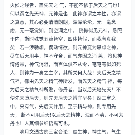
火候之经者，盖先天之 气，不能不依于后天之气也！
何以谓之先天神，元神是也！此神亦谓之本性，亦谓
之真意，其心必要清清朗朗，浑浑沦沦，无一毫念
虑，无一毫觉知，则空洞之中， 恍惚似见元神，悬照
于内，斯时殊觉五蕴皆空，四体皆假，而我有真我
矣！若一涉驰想，偶动情欲，则元神变为思虑之神，
尽在后天用事，神不守舍，而气亦因之消 耗，将见神
情倦怠，神气消沮，而百体俱不从令，奄奄有似如死
人，则神为一身之主宰，其所关何大哉！夫后天之精
气神，都由先天之精气神所发，而先天之精气 神，每
为后天之精气神所败，修丹者，当以后天培先天！不
使先天堕后天，则先天后天之辨宜早矣！然三宝之
中，只有气，先后天并用，至于精与神，则专用先
天， 断不可用后天!以后天之精神，浊而不清，不可为
丹也！人其细参细悟焉可也。
响月文通古佛三宝合论：虚生神，神生气，气生