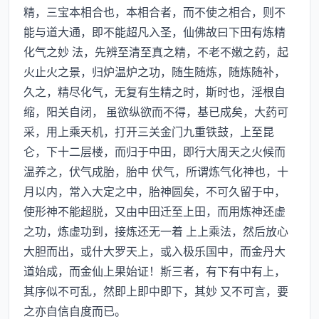
精，三宝本相合也，本相合者，而不使之相合，则不
能与道大通，即不能超凡入圣，仙佛故曰下田有炼精
化气之妙 法，先辨至清至真之精，不老不嫩之药，起
火止火之景，归炉温炉之功，随生随炼，随炼随补，
久之，精尽化气，无复有生精之时，斯时也，淫根自
缩，阳关自闭， 虽欲纵欲而不得，基已成矣，大药可
采，用上乘天机，打开三关金门九重铁鼓，上至昆
仑，下十二层楼，而归于中田，即行大周天之火候而
温养之，伏气成胎，胎中 伏气，所谓炼气化神也，十
月以内，常入大定之中，胎神圆矣，不可久留于中，
使形神不能超脱，又由中田迁至上田，而用炼神还虚
之功，炼虚功到，接炼还无一着 上上乘法，然后放心
大胆而出，或什大罗天上，或入极乐国中，而金丹大
道始成，而金仙上果始证！斯三者，有下有中有上，
其序似不可乱，然即上即中即下，其妙 又不可言，要
之亦自信自度而已。