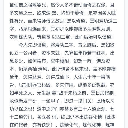
证仙佛之强敏婴兄，然令人多不谙动而修之程途，且
多文墨之士，欲求速 效，均趋于静修，是亦因各人赋
性有异，而未得师傅之故耳! 是以修道，需明寿功道三
字，乃系相连而来，其初步以能却疾多活寿数为则，
次则练大功，筑道基 以固三宝，此而后始可以谈道!
今人先即谈道，将寿功二字，置之脑后，是如欲
设立一公司者，资本未就，先算每年挣若干红利，出
息多少，如何摆布，空中楼阁，幻想一阵，询及资
本，仍系两袖 清风，此所谓舍本逐末也，盖不能却疾
延年，怎得益寿，怎得成仙耶，人生六十年一换筋
骨，届期则器官朽毁，多失作用，纵能多延数载，亦
如半死之人，无生趣 矣! 故于未朽之前，需日加修剔，
永似新发于研，一逾甲子，即过一鬼门关！此所以习
功以保之也！道中之旁门亦甚多有三十六道止观，七
十二道旁门，各立名 词，终归仍不出炼谷化精（此步
在静修者，亦有诀窍），炼精化气，炼气化神，炼神