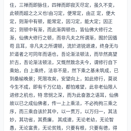
住，三禅而即脉住，四禅而即寂灭尽定，虽久不变，
此顿而超之之义也!由习定，便常定，由正 定，便大
定，则渐中有顿，能常定，因习定，能大定；因正
定；则顿中有渐，而此渐舆顿也，皆仙佛大修行之
渐，仙佛大修行之顿，而非凡夫之所谓渐，囿於因循
苟 且耳，非凡夫之所谓顿，流於进锐退速，终身无与
於道者之可同年而语也，吾论渐法顿法，而毕然高望
於古，吾论渐法顿法，又慨然致念夫今，谓修行自下
乘始，白 上乘终，法非不是，然下乘之基未筑成，已
到桑榆晚景；死限攻矣，安望向上，如此修行，莫说
今生不成，即有千万亿劫，都怕难望，此非老仙限人
进修之机也，特 悲悯之深，而为此奋激之语耳，仙佛
故以已之成仙佛者，传一上上乘法，不必拘拘三乘之
序，而三乘自该於其中，以一贯万，以万归一，其法
妙，其功省，其费廉， 其成速，无论老幼，无论智
愚，无论富贵，无论贫贱，只要有根，只要有德，得