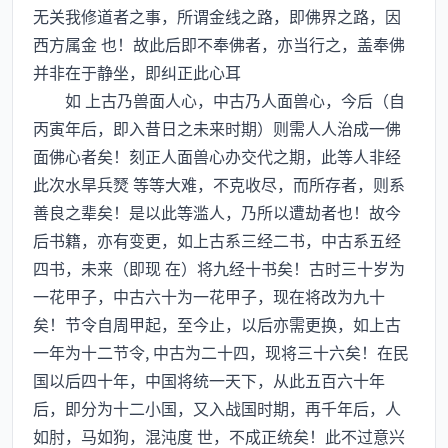
无关我修道者之事，所谓金线之路，即佛界之路，因
西方属金 也！故此后即不奉佛者，亦当行之，盖奉佛
并非在于静坐，即纠正此心耳
如 上古乃兽面人心，中古乃人面兽心，今后（自
丙寅年后，即入昔日之未来时期）则需人人治成一佛
面佛心者矣！刻正人面兽心办交代之期，此等人非经
此次水旱兵燹 等等大难，不克收尽，而所存者，则系
善良之辈矣！是以此等滥人，乃所以遭劫者也！故今
后书籍，亦有变更，如上古系三经二书，中古系五经
四书，未来（即现 在）将九经十书矣！古时三十岁为
一花甲子，中古六十为一花甲子，现在将改为九十
矣！节令自周甲起，至今止，以后亦需更换，如上古
一年为十二节令, 中古为二十四，现将三十六矣！在民
国以后四十年，中国将统一天下，从此五百六十年
后，即分为十二小国，又入战国时期，再千年后，人
如肘，马如狗，混沌度 世，不成正统矣！此不过意兴