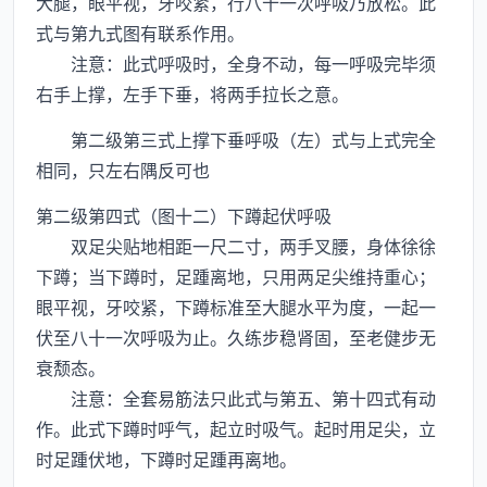
大腿，眼平视，牙咬紧，行八十一次呼吸乃放松。此
式与第九式图有联系作用。
注意：此式呼吸时，全身不动，每一呼吸完毕须
右手上撑，左手下垂，将两手拉长之意。
第二级第三式上撑下垂呼吸（左）式与上式完全
相同，只左右隅反可也
第二级第四式（图十二）下蹲起伏呼吸
双足尖贴地相距一尺二寸，两手叉腰，身体徐徐
下蹲；当下蹲时，足踵离地，只用两足尖维持重心；
眼平视，牙咬紧，下蹲标准至大腿水平为度，一起一
伏至八十一次呼吸为止。久练步稳肾固，至老健步无
衰颓态。
注意：全套易筋法只此式与第五、第十四式有动
作。此式下蹲时呼气，起立时吸气。起时用足尖，立
时足踵伏地，下蹲时足踵再离地。