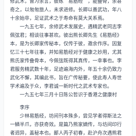
修武术，曾为余言，彼练“易筋经”，能叠骨，余甚
奇之，以匆匆旅人，未求进修。长卿以善武功，年八
十余始卒，足证武术之于寿命有莫大关系焉。
一九五七年，余修武术发展史，遇精武老同志李
佩弦君；相谈往事甚欢。彼出熊长卿先生《易筋经》
本，是为长卿家传秘本，仅传于彼，邀余作序。因复
忆三十七年往事，并知易筋经对于健康之妙用，尤其
熊氏家传叠骨本，今佩弦既得其真传，一幸事也。李
君服务精武数十年，足迹遍海内外，年五十余仍致力
武化不懈，其编此书，旨在广传秘要，使此寿人寿世
学术遍及于众，李君诚一新时代之武术专家也。
一九五七年三月十日陈公哲识于香港之健康村
李序
少林易筋经，坊间刊本殊多，尝见学者得斯法之
一鳞半爪，亦获奇效。是篇乃熊家嫡传，与坊间印行
者迥异，盖秘本也。鄙人丙子初春，赴沪舟次遇熊君