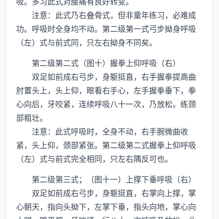
吸。多习此式对腰痛有良好转变。
注意：此式乃右叠骨式，但非童年练习，必难成
功。呼吸时全身均不动。第二级第一式弓步拗身呼吸
（左）式与前式同，只左右拗身不同矣。
第二级第二式（图十）握拳上仰呼吸（右）
双足如前成右弓步，身躯挺直，右手握拳提高曲
肘置头上，头上仰，眼看右手心，左手握拳垂下，拳
心向后，牙咬紧，连续呼吸八十一次，乃放松。练颈
部粗壮。
注意：此式呼吸时，全身不动，右手腕微曲收
紧，头上仰，颈部紧张。第二级第二式握拳上仰呼吸
（左）式与前式完全相同，只左右隅反可也。
第二级第三式；（图十一）上撑下垂呼吸（右）
双足如前成右弓步，身躯挺直，右掌向上撑，掌
心朝天，指向头拗下，左掌下垂，指头向地，掌心向