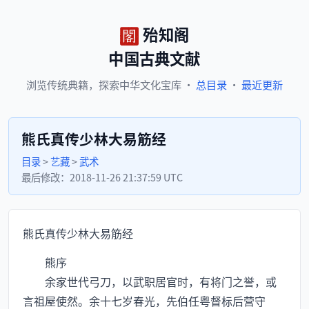
殆知阁
中国古典文献
浏览
传统典籍，
探索
中华文化宝库
·
总目录
·
最近更新
熊氏真传少林大易筋经
目录
>
艺藏
>
武术
最后修改：
2018-11-26 21:37:59 UTC
熊氏真传少林大易筋经
熊序
余家世代弓刀，以武职居官时，有将门之誉，或
言祖屋使然。余十七岁春光，先伯任粤督标后营守