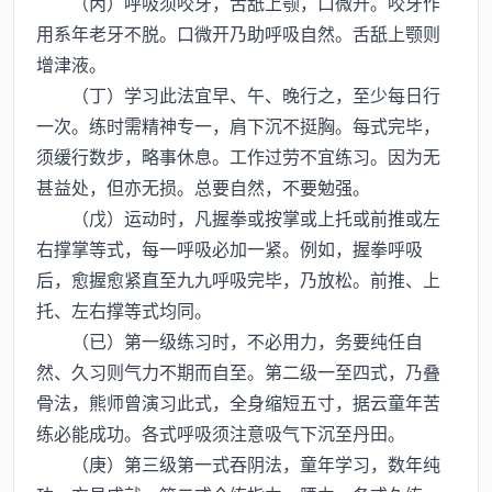
（丙）呼吸须咬牙，舌舐上颚，口微开。咬牙作
用系年老牙不脱。口微开乃助呼吸自然。舌舐上颚则
增津液。
（丁）学习此法宜早、午、晚行之，至少每日行
一次。练时需精神专一，肩下沉不挺胸。每式完毕，
须缓行数步，略事休息。工作过劳不宜练习。因为无
甚益处，但亦无损。总要自然，不要勉强。
（戊）运动时，凡握拳或按掌或上托或前推或左
右撑掌等式，每一呼吸必加一紧。例如，握拳呼吸
后，愈握愈紧直至九九呼吸完毕，乃放松。前推、上
托、左右撑等式均同。
（已）第一级练习时，不必用力，务要纯任自
然、久习则气力不期而自至。第二级一至四式，乃叠
骨法，熊师曾演习此式，全身缩短五寸，据云童年苦
练必能成功。各式呼吸须注意吸气下沉至丹田。
（庚）第三级第一式吞阴法，童年学习，数年纯