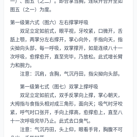
一）、图五（之二）。即合掌当胸，连续开合开至如
图五（之一）为度。
第一级第六式（图六）左右撑掌呼吸
双足立定如前式，眼平视，牙咬紧，口微开，舌
舐上颚，两掌分左右撑开，掌心向外，手指向天，指
尖拗向头部，每一呼吸，双掌撑开，如是连续八十一
次呼吸，愈撑愈开，直至完毕，乃放松。此式增长臂
力和腕力。
注意：沉肩，含胸，气沉丹田，指尖拗向头部。
第一级第七式（图七）双掌上撑呼吸
双足立定如前式，双手反掌向上撑，掌心朝天，
大拇指与食指头相对成三角形，面向天；吸气时牙咬
紧，呼气时口张开，手向上撑高，愈撑愈上，直至八
十一次呼吸完毕乃止。此式去口臭气。
注意：气沉丹田，头上仰，眼看手背，胸腹不可