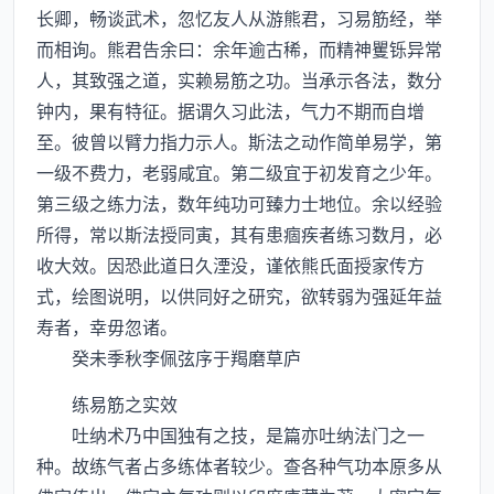
长卿，畅谈武术，忽忆友人从游熊君，习易筋经，举
而相询。熊君告余曰：余年逾古稀，而精神矍铄异常
人，其致强之道，实赖易筋之功。当承示各法，数分
钟内，果有特征。据谓久习此法，气力不期而自增
至。彼曾以臂力指力示人。斯法之动作简单易学，第
一级不费力，老弱咸宜。第二级宜于初发育之少年。
第三级之练力法，数年纯功可臻力士地位。余以经验
所得，常以斯法授同寅，其有患痼疾者练习数月，必
收大效。因恐此道日久湮没，谨依熊氏面授家传方
式，绘图说明，以供同好之研究，欲转弱为强延年益
寿者，幸毋忽诸。
癸未季秋李佩弦序于羯磨草庐
练易筋之实效
吐纳术乃中国独有之技，是篇亦吐纳法门之一
种。故练气者占多练体者较少。查各种气功本原多从