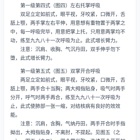
第一级第四式（图四）左右托掌呼吸
双足立定如前式，眼平视，牙咬紧，口微开，舌
舐上颚，两手掌左右平伸，用意想有重物置于两掌之
中，每一呼吸完毕，用意把掌上托，只用意两掌均不
动，练至九九八十一次呼吸为止。此式增长臂力。
注意：沉肩、收胸、气沉丹田，双手伸乎勿下
堕，此式增长臂力。
第一级第五式（图五）双掌开合呼吸
两足立定如前式，眼平视，牙咬紧，口微开，舌
舐上颚，两手合十当胸；两大拇指贴身，吸气时两手
分开，呼气时两手再合，练至九九八十一次呼吸为
止，此式使肺部一张一缩，对结核病有良好的效效
能。
注意：沉肩，含胸，气纳丹田，两手开合时手指
拗出，大拇指贴身，不离肘，不提起。见图五（之