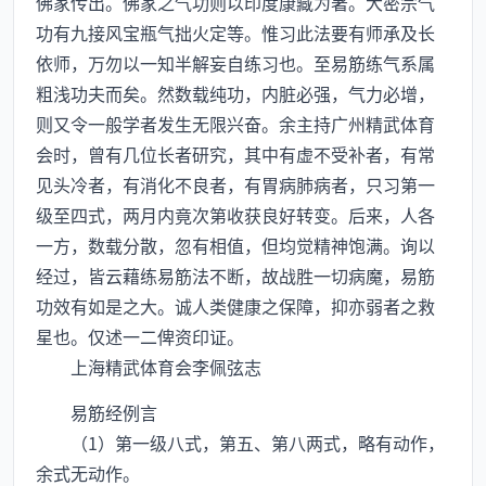
佛家传出。佛家之气功则以印度康藏为著。大密宗气
功有九接风宝瓶气拙火定等。惟习此法要有师承及长
依师，万勿以一知半解妄自练习也。至易筋练气系属
粗浅功夫而矣。然数载纯功，内脏必强，气力必增，
则又令一般学者发生无限兴奋。余主持广州精武体育
会时，曾有几位长者研究，其中有虚不受补者，有常
见头冷者，有消化不良者，有胃病肺病者，只习第一
级至四式，两月内竟次第收获良好转变。后来，人各
一方，数载分散，忽有相值，但均觉精神饱满。询以
经过，皆云藉练易筋法不断，故战胜一切病魔，易筋
功效有如是之大。诚人类健康之保障，抑亦弱者之救
星也。仅述一二俾资印证。
上海精武体育会李佩弦志
易筋经例言
（1）第一级八式，第五、第八两式，略有动作，
余式无动作。