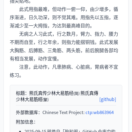
指尖贴地。
此式用指最难，但动作一俯一仰，由少增多，循
序渐进，日久功深，则不觉其难。用指先以五指，逐
渐减少至一大拇指，为达到最高峰目的。
无病之人习此式，行之数月，臂力、指力、腰力
不期而自至，行之年余，则指力能摺铜钱。此式发展
大胸筋、后膊筋、三角筋、两头筋，前后腕腿各部均
有相当发展，动作宜慢。
注意，此动作，凡患肺病、心脏病，胃病者不宜
练习。
标题：
熊氏真传少林大易筋经
熊氏真傳
(简)
少林大易筋經
[github]
(繁)
外部数据库：
Chinese Text Project:
ctp:wb863964
附加信息：
2025-09-15 转换自「殆知阁」GitHub 仓库中的