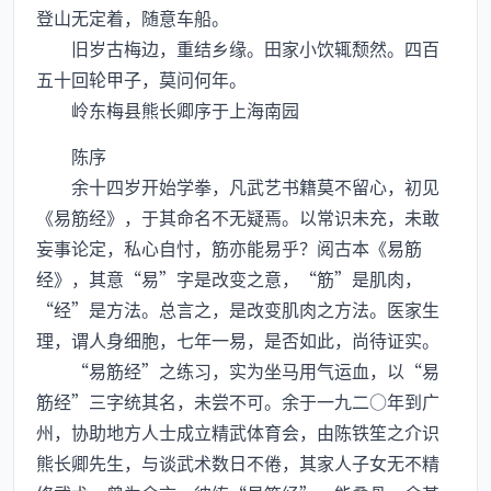
登山无定着，随意车船。
旧岁古梅边，重结乡缘。田家小饮辄颓然。四百
五十回轮甲子，莫问何年。
岭东梅县熊长卿序于上海南园
陈序
余十四岁开始学拳，凡武艺书籍莫不留心，初见
《易筋经》，于其命名不无疑焉。以常识未充，未敢
妄事论定，私心自忖，筋亦能易乎？阅古本《易筋
经》，其意“易”字是改变之意，“筋”是肌肉，
“经”是方法。总言之，是改变肌肉之方法。医家生
理，谓人身细胞，七年一易，是否如此，尚待证实。
“易筋经”之练习，实为坐马用气运血，以“易
筋经”三字统其名，未尝不可。余于一九二○年到广
州，协助地方人士成立精武体育会，由陈铁笙之介识
熊长卿先生，与谈武术数日不倦，其家人子女无不精