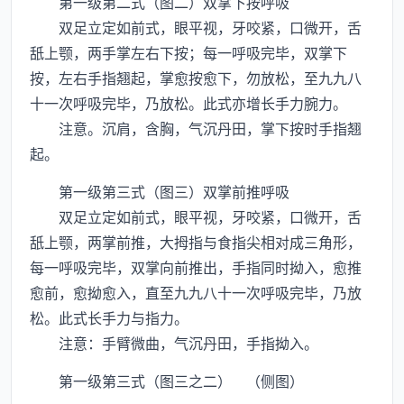
第一级第二式（图二）双掌下按呼吸
双足立定如前式，眼平视，牙咬紧，口微开，舌
舐上颚，两手掌左右下按；每一呼吸完毕，双掌下
按，左右手指翘起，掌愈按愈下，勿放松，至九九八
十一次呼吸完毕，乃放松。此式亦增长手力腕力。
注意。沉肩，含胸，气沉丹田，掌下按时手指翘
起。
第一级第三式（图三）双掌前推呼吸
双足立定如前式，眼平视，牙咬紧，口微开，舌
舐上颚，两掌前推，大拇指与食指尖相对成三角形，
每一呼吸完毕，双掌向前推出，手指同时拗入，愈推
愈前，愈拗愈入，直至九九八十一次呼吸完毕，乃放
松。此式长手力与指力。
注意：手臂微曲，气沉丹田，手指拗入。
第一级第三式（图三之二） （侧图）