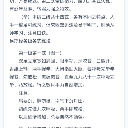
功，方易成就。第二式全练指力、腰力。各式久练，
有延年益寿、转弱为强之特效。
（辛）本编三级共十四式，各有不同之特点，人
手一编虽可练习，但求收效迅速及易于明了，则须从
师学习，注意口诀。
易筋经各级各式练法
第一级第一式（图一）
双足立定宽如肩阔，眼平视，牙咬紧，口微开，
舌舐上颚，两手握拳，大拇指贴大腿，每呼吸完毕拳
握紧，勿放松，愈握愈紧，直至九九八十一次呼吸完
毕，乃放松。行之数月手力自然增加。
注意：
肩要沉，胸勿挺，引气下沉丹田。
初练先做九次呼吸，两手即放松，
以后逐渐增加，总要自然不勉强。