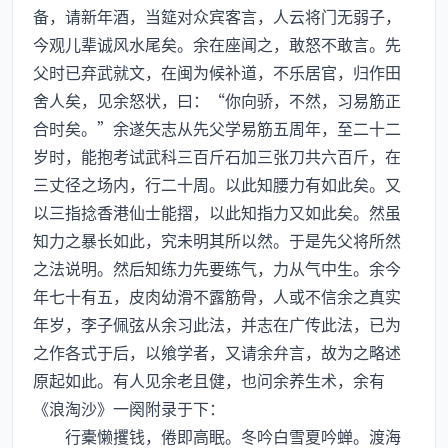
备，请新年酒，当筵对众宾客言，人云将门无弱子，
今观儿辈诚风水尾矣。余在座闻之，敢怒不敢言。先
父时已弃武就文，在闽为候补道，不乐居官，归作田
舍人矣，见余怒状，曰：“你向骄，不然，习易筋正
合时矣。”余遂矢志从先父学易筋五周年，至二十二
岁时，能抱考试武科三百斤石加三张刀共六百斤，在
三丈径之场内，行二十周。以此知腰力有如此矣。又
以三指捻香港仙士能摺，以此知指力又如此矣。然虽
知力之暴长如此，究未明其所以然。于是先父将所然
之法说明。然后知练力先要练气，力从气中生。余今
年七十有五，皮肉幼滑不露筋骨，人或不信余之真实
年岁，李子佩弦从余习此法，并志在广传此法，已为
之作各式于后，以飨学者，又请余弁言，故为之略述
原起如此。有人见余老且健，也问余养生术，余有
《浪淘沙》一阕附录于下：
行橐懒攫钱，倦即高眠。冬吟白雪夏吟蝉。渡海