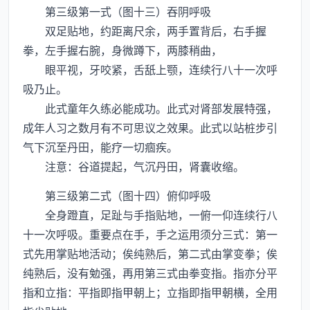
第三级第一式（图十三）吞阴呼吸
双足贴地，约距离尺余，两手置背后，右手握
拳，左手握右腕，身微蹲下，两膝稍曲，
眼平视，牙咬紧，舌舐上颚，连续行八十一次呼
吸乃止。
此式童年久练必能成功。此式对肾部发展特强，
成年人习之数月有不可思议之效果。此式以站桩步引
气下沉至丹田，能疗一切痼疾。
注意：谷道提起，气沉丹田，肾囊收缩。
第三级第二式（图十四）俯仰呼吸
全身蹬直，足趾与手指贴地，一俯一仰连续行八
十一次呼吸。重要点在手，手之运用须分三式：第一
式先用掌贴地活动；俟纯熟后，第二式由掌变拳；俟
纯熟后，没有勉强，再用第三式由拳变指。指亦分平
指和立指：平指即指甲朝上；立指即指甲朝横，全用