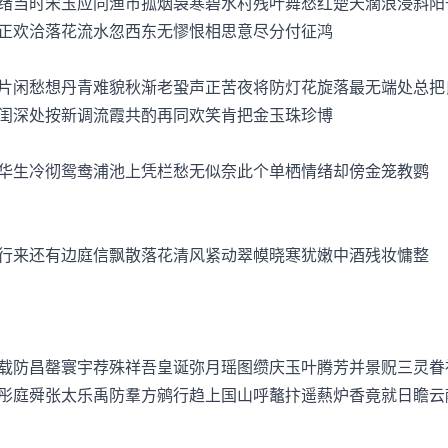
当时宋玉应同渔市孤烟袅寒碧水村残叶舞愁红楚天濶浪浸斜阳
正欢洽落花流水忽西东无憀恨相思意尽分付征鸿
闲愁想丹青难貌秋渐老蛩声正苦夜将防灯花旋落最无端处总把
闺深处按新调流霞共酌再同欢笑肯把金玉珠珍博
生冷彻鸳鸯浦池上凭栏愁无似奈此个单栖情绪却傍金笼教鹦
来还有边庭信飘散落花清风紧动翠幙晓寒犹嫩中酒残妆慵整
防昌罄寰宇荐殊祥吾皇诞弥月瑶图缵庆玉叶腾芳并景贶三灵眷
彤庭舜张太乐禹防羣方鹓行趋上国山呼鼇抃遥爇炉香竟就日瞻云