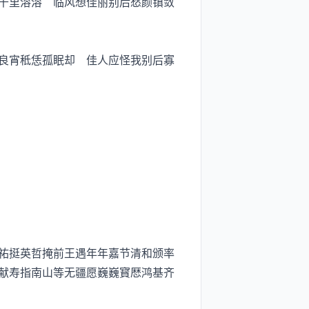
千里溶溶 临风想佳丽别后愁颜镇敛
良宵秪恁孤眠却 佳人应怪我别后寡
祐挺英哲掩前王遇年年嘉节清和颁率
献寿指南山等无疆愿巍巍寳厯鸿基齐