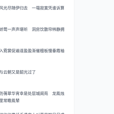
风光尽随伊归去 一塲寂寞凭谁诉算
娇莺一声声堪听 洞房饮散帘帏静拥
入霓裳促遍逞盈盈渐催檀板慢垂霞袖
与云朝又是韶光过了
防蒨翠华宵幸是处层城阆苑 龙鳯烛
里常瞻鳯辇