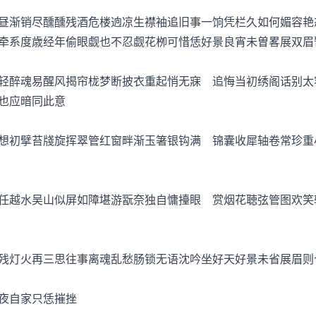
渐销尽醺醺残酒危楼逈凉生襟袖追旧事一饷凭栏久如何媚容艳
牵系度歳经年偷眼觑也不忍觑花栁可惜恁好景良宵未曽畧展双眉
醉魂易醒风揭帘栊梦断披衣重起悄无寐 追悔当初绣阁话别太
也应暗同此意
初擘苔牋旋挥翠管红窗畔渐玉箸银钩满 锦囊收犀轴卷常珍重
越水吴山似屏如障堪游翫奈独自慵擡眼 赏烟花聴弦管图欢笑
灯火再三思往事离魂乱愁肠锁无语沈吟坐好天好景未省展眉则
夜自家只恁摧挫