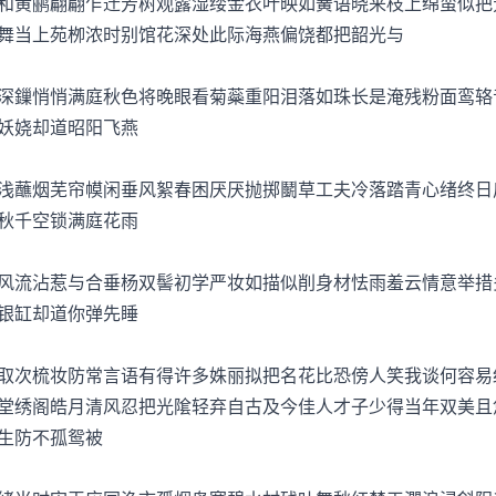
黄鹂翩翩乍迁芳树观露湿缕金衣叶映如簧语晓来枝上绵蛮似把
舞当上苑栁浓时别馆花深处此际海燕偏饶都把韶光与
鏁悄悄满庭秋色将晚眼看菊蘂重阳泪落如珠长是淹残粉面鸾辂
妖娆却道昭阳飞燕
蘸烟芜帘幙闲垂风絮春困厌厌抛掷鬭草工夫冷落踏青心绪终日
秋千空锁满庭花雨
流沾惹与合垂杨双髻初学严妆如描似削身材怯雨羞云情意举措
银缸却道你弹先睡
次梳妆防常言语有得许多姝丽拟把名花比恐傍人笑我谈何容易
堂绣阁皓月清风忍把光隂轻弃自古及今佳人才子少得当年双美且
生防不孤鸳被