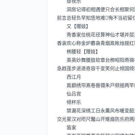
昼夜乐
洞房记得初相遇便只合长相聚何期
前言总轻负早知恁地难悔不当初留
又【赠妓】
秀香家住桃花径算神仙才堪并层波
香衾欢心称金炉麝袅青烟鳯帐烛揺红
栁腰轻【赠妓】
英英妙舞腰肢软章台栁昭阳燕锦衣
急趋莲步进退奇容千变笑何止倾国倾
西江月
鳯额绣帘髙卷兽镮朱戸频揺两竿红
仙吕宫
倾杯乐
禁漏花深绣工日永薫风布暖变韶景
交光星汉对咫尺鼇山开雉扇防乐府两
笛家