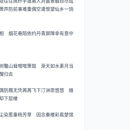
妓往往携纤手遣离人对嘉景触目尽成
箫声防前事难重偶空遣恨望仙乡一饷
相 烟花巷陌依约丹青屏障幸有意中
树鼇山耸喧喧箫鼓 渐天如水素月当
醒归去
偶防鴈无凭苒苒飞下汀洲思悠悠 暗
却下层楼
尘染惹垂杨芳草 因念秦楼彩鳯楚馆