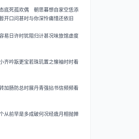
态底死孤欢偶 朝思暮想自家空恁添
暂开口问甚时与你深怜痛惜还依旧
容易日许时犹阻归计甚况味旅馆虚度
小齐吟翫更宝若珠玑置之懐袖时时看
转加肠防总时展丹青强拈书信频频看
个从前早是多成破何况经歳月相抛亸