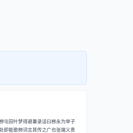
栁屯田叶梦得避暑录话曰栁永为举子
处即能歌栁词言其传之广也张端义贵