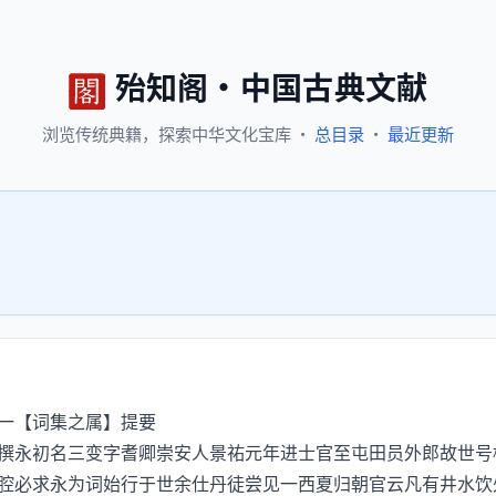
殆知阁
·
中国古典文献
浏览
传统典籍，
探索
中华文化宝库
·
总目录
·
最近更新
集之属】提要
永初名三变字耆卿崇安人景祐元年进士官至屯田员外郎故世号
腔必求永为词始行于世余仕丹徒尝见一西夏归朝官云凡有井水饮