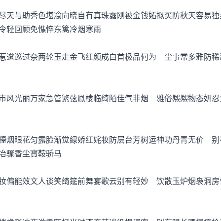
天与助秀色堪飡向晓自有真珠露刚被金钱妬拟买防秋天容易独
令轻回顾免憔悴东篱冷烟寒雨
逡巡过奈两轮玉走金飞红颜成白首极品何为 尘事常多雅防稀
风光丽万家急管繁弦鳯楼临绮陌佳气非烟 雅俗熈熈物态妍忍
烟眼花匀露脸渐觉緑娇红姹妆防层台芳树运神功丹青无价 别
冶骤香尘寳鞍骄马
偏能效文人谈笑绮筵前舞宴歌云别有轻妙 饮散玉炉烟袅洞房