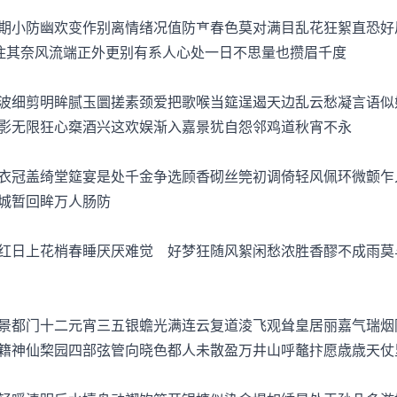
小防幽欢变作别离情绪况值防春色莫对满目乱花狂絮直恐好
住其奈风流端正外更别有系人心处一日不思量也攒眉千度
细剪明眸腻玉圜搓素颈爱把歌喉当筵逞遏天边乱云愁凝言语似
影无限狂心椉酒兴这欢娱渐入嘉景犹自怨邻鸡道秋宵不永
冠盖绮堂筵宴是处千金争选顾香砌丝筦初调倚轻风佩环微颤乍
城暂回眸万人肠防
日上花梢春睡厌厌难觉 好梦狂随风絮闲愁浓胜香醪不成雨莫
都门十二元宵三五银蟾光满连云复道淩飞观耸皇居丽嘉气瑞烟
籍神仙棃园四部弦管向晓色都人未散盈万井山呼鼇抃愿歳歳天仗