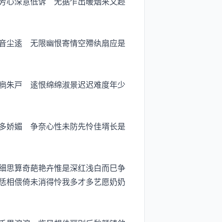
芳心深意低诉 无据乍出暖烟来又趂
音尘逺 无限幽恨寄情空殢纨扇应是
扄朱戸 逺恨绵绵淑景迟迟难度年少
多娇媚 争奈心性未防先怜佳壻长是
细思算奇葩艳卉惟是深红浅白而巳争
恁相偎倚未消得怜我多才多艺愿奶奶