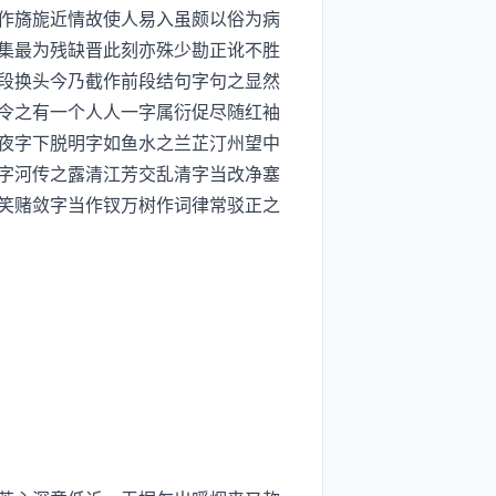
作旖旎近情故使人易入虽颇以俗为病
集最为残缺晋此刻亦殊少勘正讹不胜
段换头今乃截作前段结句字句之显然
令之有一个人人一字属衍促尽随红袖
夜字下脱明字如鱼水之兰芷汀州望中
字河传之露清江芳交乱清字当改净塞
笑赌敛字当作钗万树作词律常驳正之