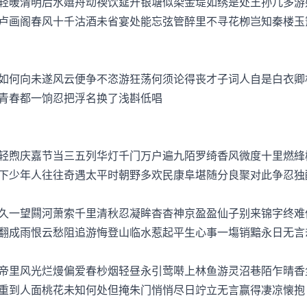
暖清明后水嬉舟动禊饮筵开银塘似染金堤如绣是处王孙几多游
卢画阁春风十千沽酒未省宴处能忘弦管醉里不寻花栁岂知秦楼玉
何向未遂风云便争不恣游狂荡何须论得丧才子词人自是白衣卿
青春都一饷忍把浮名换了浅斟低唱
煦庆嘉节当三五列华灯千门万户遍九陌罗绮香风微度十里燃綘
下少年人往往奇遇太平时朝野多欢民康阜堪随分良聚对此争忍独
一望闗河萧索千里清秋忍凝眸杳杳神京盈盈仙子别来锦字终难
翻成雨恨云愁阻追游悔登山临水惹起平生心事一塲销黯永日无言
里风光烂熳偏爱春杪烟轻昼永引莺啭上林鱼游灵沼巷陌乍晴香
重到人面桃花未知何处但掩朱门悄悄尽日竚立无言赢得凄凉懐抱