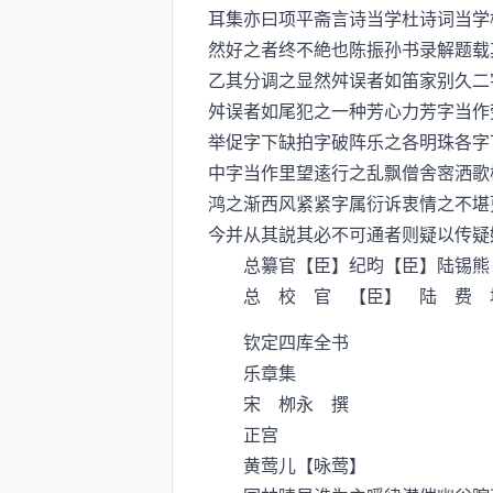
耳集亦曰项平斋言诗当学杜诗词当学
然好之者终不絶也陈振孙书录解题载
乙其分调之显然舛误者如笛家别久二
舛误者如尾犯之一种芳心力芳字当作
举促字下缺拍字破阵乐之各明珠各字
中字当作里望逺行之乱飘僧舎宻洒歌
鸿之渐西风紧紧字属衍诉衷情之不堪
今并从其説其必不可通者则疑以传疑
总纂官【臣】纪昀【臣】陆锡熊
总 校 官 【臣】 陆 费 
钦定四库全书
乐章集
宋 栁永 撰
正宫
黄莺儿【咏莺】