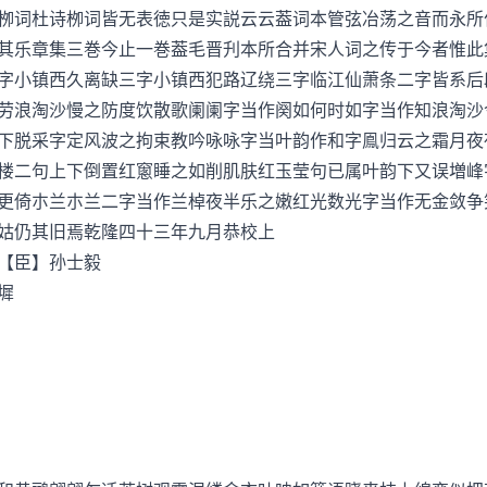
栁词杜诗栁词皆无表徳只是实説云云葢词本管弦冶荡之音而永所
其乐章集三巻今止一巻葢毛晋刋本所合并宋人词之传于今者惟此
字小镇西久离缺三字小镇西犯路辽绕三字临江仙萧条二字皆系后
劳浪淘沙慢之防度饮散歌阑阑字当作阕如何时如字当作知浪淘沙
下脱采字定风波之拘束教吟咏咏字当叶韵作和字鳯归云之霜月夜
楼二句上下倒置红窻睡之如削肌肤红玉莹句已属叶韵下又误増峰
更倚朩兰朩兰二字当作兰棹夜半乐之嫩红光数光字当作无金敛争
姑仍其旧焉乾隆四十三年九月恭校上
【臣】孙士毅
墀