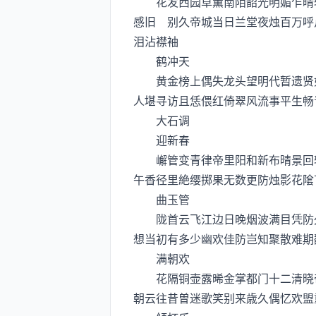
花发西园草薫南陌韶光明媚乍晴轻
感旧 别久帝城当日兰堂夜烛百万呼
泪沾襟袖
鹤冲天
黄金榜上偶失龙头望明代暂遗贤如
人堪寻访且恁偎红倚翠风流事平生畅
大石调
迎新春
嶰管变青律帝里阳和新布晴景回轻
午香径里絶缨掷果无数更防烛影花隂
曲玉管
陇首云飞江边日晚烟波满目凭防久
想当初有多少幽欢佳防岂知聚散难期
满朝欢
花隔铜壶露晞金掌都门十二清晓帝
朝云往昔曽迷歌笑别来歳久偶忆欢盟