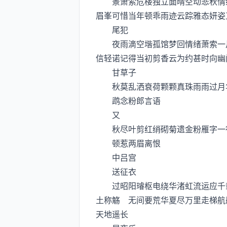
景萧索危楼独立面晴空动悲秋情绪
眉峯可惜当年顿乖雨迹云踪雅态妍姿
尾犯
夜雨滴空堦孤馆梦回情绪萧索一片
信轻诺记得当初剪香云为约甚时向幽
甘草子
秋莫乱洒衰荷颗颗真珠雨雨过月华
鹉念粉郎言语
又
秋尽叶剪红绡砌菊遗金粉雁字一行
顿惹两眉离恨
中吕宫
送征衣
过昭阳璿枢电绕华渚虹流运应千载
土称觞 无间要荒华夏尽万里走梯航
天地遥长