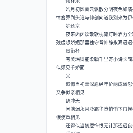
倾杯乐
皓月初圆暮云飘散分明夜色如晴昼
情瘦算到头谁与伸剖向道我别来为伊
梦还京
夜来囱囱饮散欹枕背灯睡酒力全轻
残歳想娇媚那里独守鸳帏静永漏迢迢
鳯衔杯
有美瑶卿能染翰千里寄小诗长简想
似频见千娇面
又
追悔当初辜深愿经年价两成幽怨任
又争似亲相见
鹤冲天
闲牕漏永月冷霜华堕悄悄下帘幙残
假使重相见
还得似当初麽悔恨无计那迢迢良