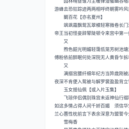
园林晴昼谁为主暖律潜催幽谷暄和
游蜂去恐狂踪迹两两相呼终朝雾吟风
鬭百花【亦名夏州】
飒飒霜飘鸳瓦翠幙轻寒微卷长门深
帝王当初怪妾辞辇陡顿令来宫中第一
又
煦色韶光明媚轻霭低笼芳树池塘浅
傅粉依前醉眠何处深院无人黄昏乍拆
又
满搦宫腰纤细年纪方当筓歳刚被风
夜深不肯便入鸳被与解罗裳盈盈背立
玉女揺仙佩【或入片玉集】
飞琼伴侣偶别珠宫未返神仙行缀取
如这多情占得人间千娇百媚 须信华
兰心蕙性枕前言下表余深意为盟誓今
雪梅香