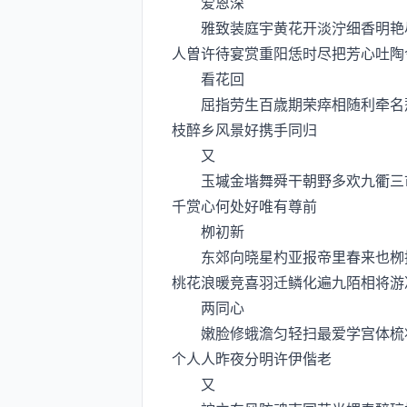
爱恩深
雅致装庭宇黄花开淡泞细香明艳尽
人曽许待宴赏重阳恁时尽把芳心吐陶
看花回
屈指劳生百歳期荣瘁相随利牵名惹
枝醉乡风景好携手同归
又
玉墄金堦舞舜干朝野多欢九衢三市
千赏心何处好唯有尊前
栁初新
东郊向晓星杓亚报帝里春来也栁擡
桃花浪暖竞喜羽迁鳞化遍九陌相将游
两同心
嫩脸修蛾澹匀轻扫最爱学宫体梳妆
个人人昨夜分明许伊偕老
又