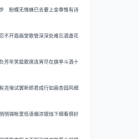
步 粉蝶无情蜂巳去要上金尊惟有诗
忍不开眉画堂歌管深深处难忘酒盏花
负芳年笑筵歌席连宵尽在旗亭斗酒十
有尧堦试罢新郎君成行如画杏园风细
悄悄锦帐里低语偏浓银烛下细看俱好