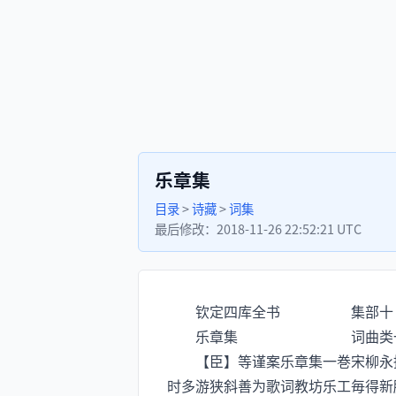
乐章集
目录
>
诗藏
>
词集
最后修改：
2018-11-26 22:52:21 UTC
钦定四库全书 集部十
乐章集 词曲类一【词
【臣】等谨案乐章集一巻宋柳永撰
时多游狭斜善为歌词教坊乐工毎得新