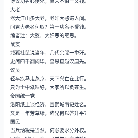
博去功名心便死，算来不值一文钱。
大老
老大江山多大老，老奸大憝遍人间。
问君大老名何取？第一功名不爱钱。
编者注：大憝，大奸恶的意思。
鼠疫
城狐社鼠说当年，几代余腥一举歼。
史简四千翻阅毕，皇恩直越汉唐先。
议员
轻车疾马走燕京，天下兴亡在此行。
只为个中滋味好，大家所以负苍生。
帝国统一党
洛阳纸上谈经济，宣武城南记姓名。
又是一年芳草绿，诸兄何以答升平？
国民
当兵纳税是当然，何必要求分外权。