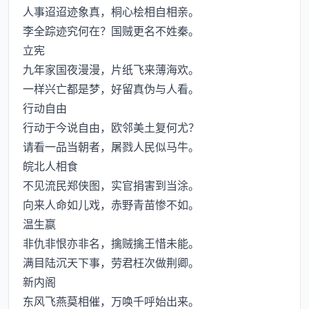
人事迢迢迹象真，桐心桧相自相亲。
李全踪迹究何在？国贼更名不姓秦。
立宪
九年家国夜漫漫，片纸飞来薄海欢。
一样兴亡都是梦，好留真伪与人看。
行动自由
行动于今说自由，欧邻美土复何尤？
请看一品当朝者，屠戮人民似马牛。
皖北人相食
不见流民郑侠图，实官捐害到当涂。
向来人命如儿戏，赤野青苗惨不如。
温生嬴
非仇非恨亦非名，擒贼擒王惜未能。
满目陆沉天下事，劳君枉次做荆卿。
新内阁
东风飞燕莫相催，万唤千呼始出来。