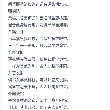
问渠那得清如许？谓有源头活水来。
弼德院
桑榆景暮更何归？尝遍风尘恋栈违。
岂合此身居此地，妨贤尸禄自知非。
八旗生计
当年紫气指辽东，武帝旌旗在眼中。
三百年来一刹那，日云暮矣更途穷。
维新守旧
褒衣博带登云履，狭袖蜂腰学楚宫。
一样为官兼为利，各人心路不能同。
升官发财
读书入学莫徘徊，可以升官又发财。
禽兽衣冠天下遍，人人都向此中来。
外国使馆
楚馆秦楼遍帝京，蒙尘问鼎几回惊。
江山自昔非儿戏，赔了夫人又折兵。