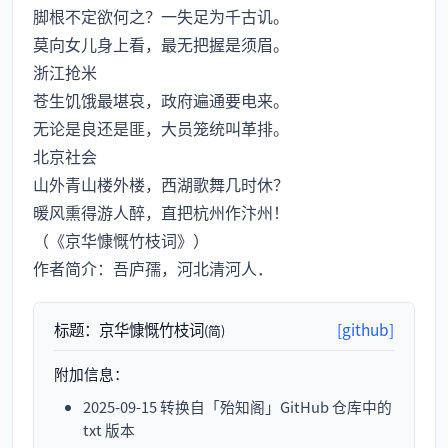
脚根不定欲何之？一失足为千古讥。
莫向女儿身上看，最无把握是须眉。
浙江抢米
苍生饥饿最堪哀，政府遍通要电来。
无论是良还是匪，大员笼统叫革排。
北京社会
山外青山楼外楼，西湖歌舞几时休？
暖风熏得游人醉，直把杭州作汴州！
（《京华慷慨竹枝词》）
作者简介：吾庐孺，河北清河人．
标题：
京华慷慨竹枝词
[github]
(简)
附加信息：
2025-09-15 转换自「殆知阁」GitHub 仓库中的
txt 版本