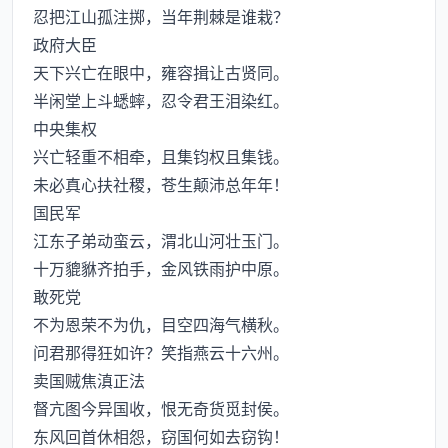
忍把江山孤注掷，当年荆棘是谁栽？
政府大臣
天下兴亡在眼中，雍容揖让古贤同。
半闲堂上斗蟋蟀，忍令君王泪染红。
中央集权
兴亡轻重不相牵，且集钧权且集钱。
未必真心扶社稷，苍生颠沛总年年！
国民军
江东子弟动蛮云，渭北山河壮玉门。
十万貔貅齐拍手，金风铁雨护中原。
敢死党
不为恩荣不为仇，目空四海气横秋。
问君那得狂如许？笑指燕云十六州。
卖国贼焦滇正法
督亢图今异国收，恨无奇货觅封侯。
东风回首休相怨，窃国何如去窃钩！