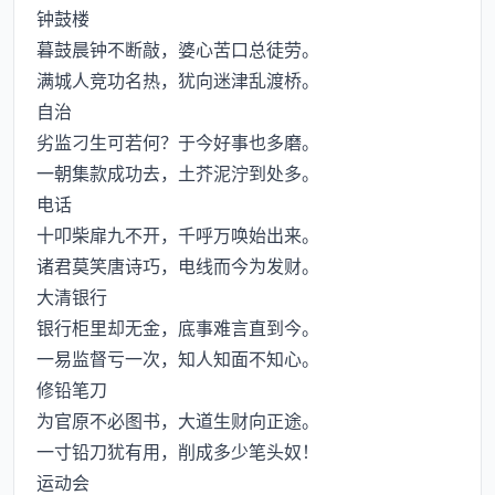
钟鼓楼
暮鼓晨钟不断敲，婆心苦口总徒劳。
满城人竞功名热，犹向迷津乱渡桥。
自治
劣监刁生可若何？于今好事也多磨。
一朝集款成功去，土芥泥泞到处多。
电话
十叩柴扉九不开，千呼万唤始出来。
诸君莫笑唐诗巧，电线而今为发财。
大清银行
银行柜里却无金，底事难言直到今。
一易监督亏一次，知人知面不知心。
修铅笔刀
为官原不必图书，大道生财向正途。
一寸铅刀犹有用，削成多少笔头奴！
运动会