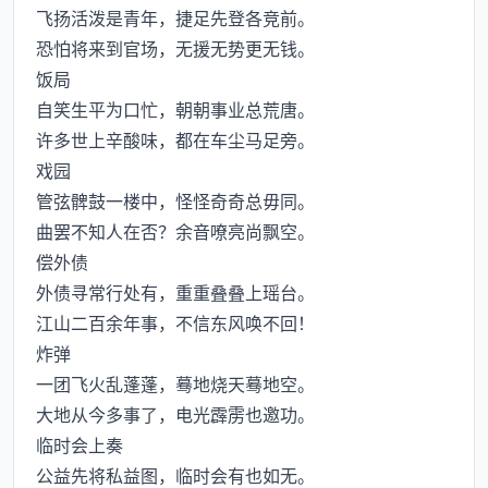
飞扬活泼是青年，捷足先登各竞前。
恐怕将来到官场，无援无势更无钱。
饭局
自笑生平为口忙，朝朝事业总荒唐。
许多世上辛酸味，都在车尘马足旁。
戏园
管弦髀鼓一楼中，怪怪奇奇总毋同。
曲罢不知人在否？余音嘹亮尚飘空。
偿外债
外债寻常行处有，重重叠叠上瑶台。
江山二百余年事，不信东风唤不回！
炸弹
一团飞火乱蓬蓬，蓦地烧天蓦地空。
大地从今多事了，电光霹雳也邀功。
临时会上奏
公益先将私益图，临时会有也如无。