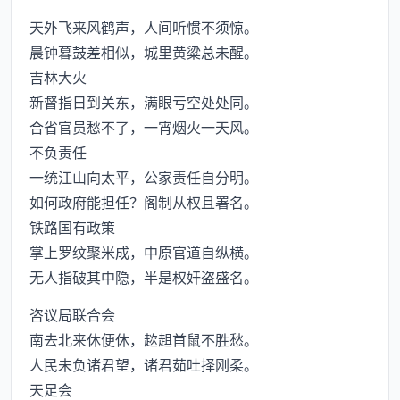
天外飞来风鹤声，人间听惯不须惊。
晨钟暮鼓差相似，城里黄粱总未醒。
吉林大火
新督指日到关东，满眼亏空处处同。
合省官员愁不了，一宵烟火一天风。
不负责任
一统江山向太平，公家责任自分明。
如何政府能担任？阁制从权且署名。
铁路国有政策
掌上罗纹聚米成，中原官道自纵横。
无人指破其中隐，半是权奸盗盛名。
咨议局联合会
南去北来休便休，趑趄首鼠不胜愁。
人民未负诸君望，诸君茹吐择刚柔。
天足会