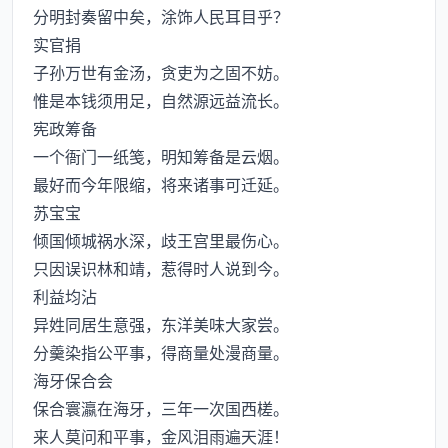
分明封奏留中矣，涂饰人民耳目乎？
实官捐
子孙万世有金汤，贪吏为之固不妨。
惟是本钱须用足，自然源远益流长。
宪政筹备
一个衙门一纸笺，明知筹备是云烟。
最好而今年限缩，将来诸事可迁延。
苏宝宝
倾国倾城祸水深，歧王宫里最伤心。
只因误识林和靖，惹得时人说到今。
利益均沾
异姓同居生意强，东洋美味大家尝。
分羹染指公平事，得商量处漫商量。
海牙保合会
保合寰瀛在海牙，三年一次国西槎。
来人莫问和平事，金风泪雨遍天涯！