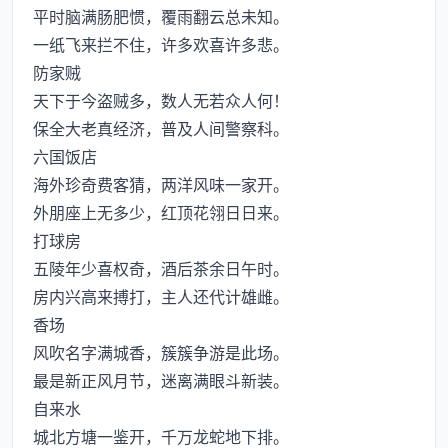
平时脑满肠肥惯，覆雨翻云总未知。
一纸飞来拦不住，许多欢喜许多悲。
防家贼
天下于今盗贼多，数人无若众人何！
保全大老真经济，普及人间警察科。
六国饭店
海外珍奇费客猜，两洋风味一家开。
外朋座上无多少，红顶花翎日日来。
打球房
五陵年少喜权奇，酒后茶余日午时。
房内兴高来搏打，主人还代计雄雌。
香场
风吹名字满城香，簇簇争游是此场。
最是新正风月节，迷离满眼斗新装。
自来水
城北方塘一鉴开，千万龙蛇地下排。