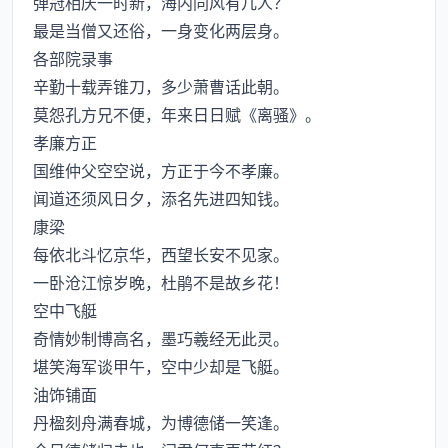
弹冠相庆一时新，海内同风有几人？
最是当僧又还俗，一身变化两层身。
各部院录事
辛勤十载弄锥刀，多少萧曹话此朝。
莫怨孔方兄不便，年来日日赋《离骚》。
孝廉方正
国维仲父空空说，方正于今不孝廉。
闻道还须风日夕，添名先进四知钱。
康梁
每依北斗忆京华，西望长安不见家。
一卧沧江惊岁晚，杜鹃不是故乡花！
空中飞艇
奇情妙制博高名，墨巧羲经无此灵。
堪笑海军谈甲午，空中少却是飞艇。
油饰铺面
丹楹刻舟满春城，为博德储一笑逢。