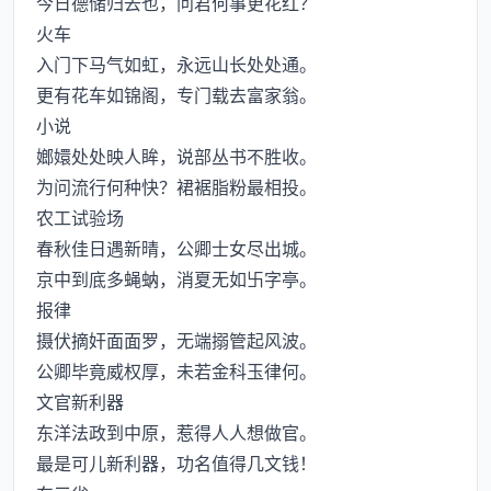
今日德储归去也，问君何事更花红？
火车
入门下马气如虹，永远山长处处通。
更有花车如锦阁，专门载去富家翁。
小说
嫏嬛处处映人眸，说部丛书不胜收。
为问流行何种快？裙裾脂粉最相投。
农工试验场
春秋佳日遇新晴，公卿士女尽出城。
京中到底多蝇蚋，消夏无如卐字亭。
报律
摄伏摘奸面面罗，无端搦管起风波。
公卿毕竟威权厚，未若金科玉律何。
文官新利器
东洋法政到中原，惹得人人想做官。
最是可儿新利器，功名值得几文钱！