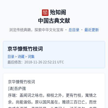
殆知阁
中国古典文献
浏览
传统典籍，
探索
中华文化宝库
·
总目录
·
最近更新
京华慷慨竹枝词
目录
>
诗藏
>
词集
最后修改：
2018-11-26 22:52:21 UTC
京华慷慨竹枝词
[清]吾庐孺
序端：盖闻词之咏也，柳枝之外，更有竹枝，寓情之
余，尚能谐俗。原以国风虽在，雅颂三百已亡，而世