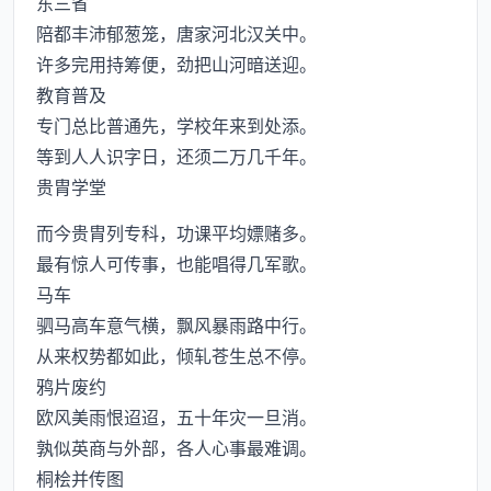
东三省
陪都丰沛郁葱笼，唐家河北汉关中。
许多完用持筹便，劲把山河暗送迎。
教育普及
专门总比普通先，学校年来到处添。
等到人人识字日，还须二万几千年。
贵胄学堂
而今贵胄列专科，功课平均嫖赌多。
最有惊人可传事，也能唱得几军歌。
马车
驷马高车意气横，飘风暴雨路中行。
从来权势都如此，倾轧苍生总不停。
鸦片废约
欧风美雨恨迢迢，五十年灾一旦消。
孰似英商与外部，各人心事最难调。
桐桧并传图