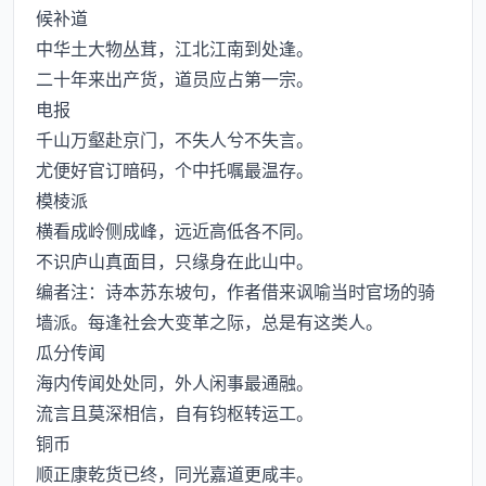
候补道
中华土大物丛茸，江北江南到处逢。
二十年来出产货，道员应占第一宗。
电报
千山万壑赴京门，不失人兮不失言。
尤便好官订暗码，个中托嘱最温存。
模棱派
横看成岭侧成峰，远近高低各不同。
不识庐山真面目，只缘身在此山中。
编者注：诗本苏东坡句，作者借来讽喻当时官场的骑
墙派。每逢社会大变革之际，总是有这类人。
瓜分传闻
海内传闻处处同，外人闲事最通融。
流言且莫深相信，自有钧枢转运工。
铜币
顺正康乾货已终，同光嘉道更咸丰。