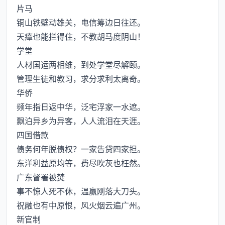
片马
铜山铁壁动雄关，电信筹边日往还。
天瘴也能拦得住，不教胡马度阴山！
学堂
人材国运两相维，到处学堂尽解颐。
管理生徒和教习，求分求利太离奇。
华侨
频年指日返中华，泛宅浮家一水遮。
飘泊异乡为异客，人人流泪在天涯。
四国借款
债务何年脱债权？一家告贷四家担。
东洋利益原均等，费尽吹灰也枉然。
广东督署被焚
事不惊人死不休，温赢刚落大刀头。
祝融也有中原恨，风火烟云遍广州。
新官制