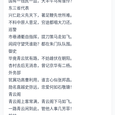
国有一钱民一血，犬羊牛马有谁怜？
东三省代表
兴仁赴义先天下，著足鞭先世所难。
不料中原人意足，穷途都唱大刀还。
巡警
市巷通衢自指挥，提刀策马走如飞。
闾阎守望凭谁助？都在朱门队队围。
御史
毕竟青云犹有路，不妨雌伏在朝阳。
杏村去后无消息，曾记京华有二杨。
外务部
犹冀功高曹利用，谁言心似张邦昌。
勋名直越史弥远，忠爱何如石敬瑭！
青云阁
青云阁上客常满，青云阁下马如飞。
一路青云闲到此，管他人事几芳菲！