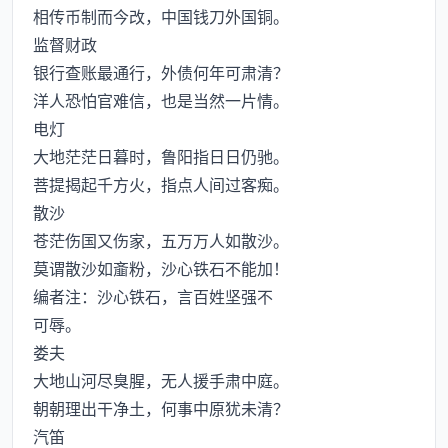
相传币制而今改，中国钱刀外国铜。
监督财政
银行查账最通行，外债何年可肃清？
洋人恐怕官难信，也是当然一片情。
电灯
大地茫茫日暮时，鲁阳指日日仍驰。
菩提揭起千方火，指点人间过客痴。
散沙
苍茫伤国又伤家，五万万人如散沙。
莫谓散沙如齑粉，沙心铁石不能加！
编者注：沙心铁石，言百姓坚强不
可辱。
娄夫
大地山河尽臭腥，无人援手肃中庭。
朝朝理出干净土，何事中原犹未清？
汽笛