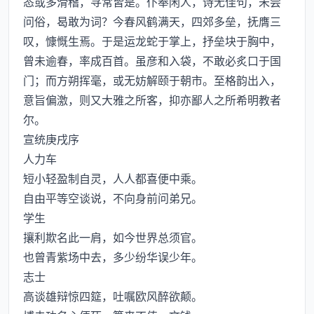
态或多滑稽，寻常皆是。仆奉闲人，诗无佳句，未尝
问俗，曷敢为词？今春风鹤满天，四郊多垒，抚膺三
叹，慷慨生焉。于是运龙蛇于掌上，抒垒块于胸中，
曾未逾春，率成百首。虽彦和入袋，不敢必炙口于国
门；而方朔挥毫，或无妨解颐于朝市。至格韵出入，
意旨偏激，则又大雅之所客，抑亦鄙人之所希明教者
尔。
宣统庚戌序
人力车
短小轻盈制自灵，人人都喜便中乘。
自由平等空谈说，不向身前问弟兄。
学生
攘利欺名此一肩，如今世界总须官。
也曾青紫场中去，多少纷华误少年。
志士
高谈雄辩惊四筵，吐嘱欧风醉欲颠。