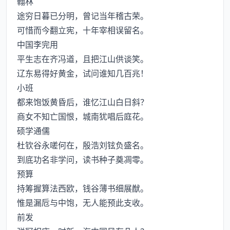
翰林
途穷日暮已分明，曾记当年稽古荣。
可惜而今翻立宪，十年宰相误留名。
中国李完用
平生志在齐冯道，且把江山供谈笑。
辽东易得好黄金，试问谁知几百兆！
小班
都来饱饭黄昏后，谁忆江山白日斜？
商女不知亡国恨，城南犹唱后庭花。
硕学通儒
杜钦谷永嗟何在，殷浩刘铉负盛名。
到底功名非学问，读书种子奠凋零。
预算
持筹握算法西欧，钱谷薄书细展猷。
惟是漏卮与中饱，无人能预此支收。
前发