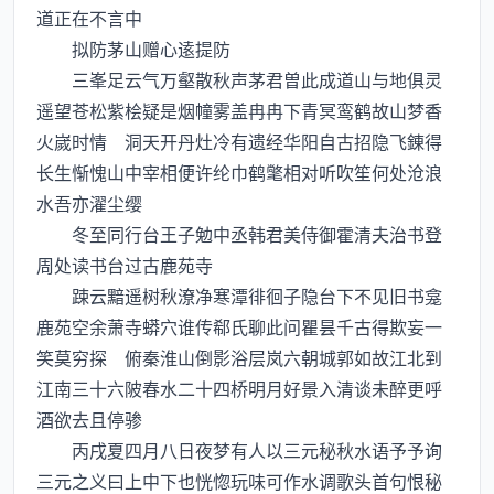
道正在不言中
拟防茅山赠心逺提防
三峯足云气万壑散秋声茅君曽此成道山与地俱灵
遥望苍松紫桧疑是烟幢雾盖冉冉下青冥鸾鹤故山梦香
火嵗时情 洞天开丹灶冷有遗经华阳自古招隐飞錬得
长生惭愧山中宰相便许纶巾鹤氅相对听吹笙何处沧浪
水吾亦濯尘缨
冬至同行台王子勉中丞韩君美侍御霍清夫治书登
周处读书台过古鹿苑寺
踈云黯遥树秋潦净寒潭徘徊子隐台下不见旧书龛
鹿苑空余萧寺蟒穴谁传郗氏聊此问瞿昙千古得欺妄一
笑莫穷探 俯秦淮山倒影浴层岚六朝城郭如故江北到
江南三十六陂春水二十四桥明月好景入清谈未醉更呼
酒欲去且停骖
丙戌夏四月八日夜梦有人以三元秘秋水语予予询
三元之义曰上中下也恍惚玩味可作水调歌头首句恨秘