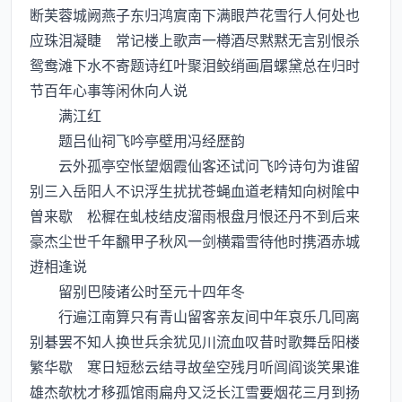
断芙蓉城阙燕子东归鸿賔南下满眼芦花雪行人何处也
应珠泪凝睫 常记楼上歌声一樽酒尽黙黙无言别恨杀
鸳鸯滩下水不寄题诗红叶聚泪鲛绡画眉螺黛总在归时
节百年心事等闲休向人说
满江红
题吕仙祠飞吟亭壁用冯经歴韵
云外孤亭空怅望烟霞仙客还试问飞吟诗句为谁留
别三入岳阳人不识浮生扰扰苍蝇血道老精知向树隂中
曽来歇 松穉在虬枝结皮溜雨根盘月恨还丹不到后来
豪杰尘世千年飜甲子秋风一剑横霜雪待他时携酒赤城
逰相逢说
留别巴陵诸公时至元十四年冬
行遍江南算只有青山留客亲友间中年哀乐几囘离
别碁罢不知人换世兵余犹见川流血叹昔时歌舞岳阳楼
繁华歇 寒日短愁云结寻故垒空残月听闾阎谈笑果谁
雄杰欹枕才移孤馆雨扁舟又泛长江雪要烟花三月到扬