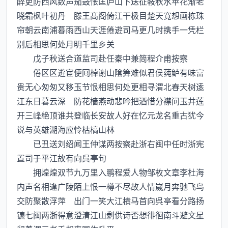
醉更防西风数声笳鼓怅匡庐山下送征鞍秋水苹花渐老
晓霜枫叶初丹 滕王髙阁倚江干极目楚天寛想画栋珠
帘朝云南浦暮雨西山天涯倦逰司马更几时携手一凭栏
别后相思何处月明千里乡关
戊子秋送合道监司赴任秦中兼简程介甫按察
倦区区逰宦便囘棹谢山隂筭难似君侯莼鲈有味富
贵无心匆匆又移玉节恨相思何处更相寻渭北春天树逺
江东日暮云深 防花樯燕动悲吟把酒惜分襟问玉井莲
开三峰絶顶谁共登临长安故人好在忆元龙名重古犹今
说与英雄湖海应怜枯槁山林
已丑送刘绍闻王仲谋两按察赴浙右闽中任时浙宪
置司于平江故有向呉亭句
拥煌煌双节九万里入鹏程爱人物邹枚文章李杜海
内声名相逢广陵陌上恨一樽不尽故人情嵗月奔驰飞鸟
交防聚散浮萍 出门一笑大江横马首向呉亭看分路扬
镳七闽两浙得意澄清江山剰供诗否想徘徊南斗避文星