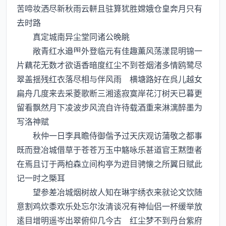
苦啼妆洒尽新秋雨云軿且驻算犹胜嫦娥仓皇奔月只有
去时路
真定城南异尘堂同诸公晚眺
敞青红水邉外登临元有佳趣薫风荡漾昆明锦一
片藕花无数才欲语香暗度红尘不到苍烟渚多情鸥鹭尽
翠盖揺残红衣落尽相与伴风雨 横塘路好在呉儿越女
扁舟几度来去采菱歌断三湘逺寂寞岸花汀树天已暮更
留看飘然月下凌波步风流自许待载酒重来淋漓醉墨为
写洛神赋
秋仲一日李具瞻侍御偕予过天庆观访蒲敬之都事
既而登冶城借草于苍苍万玉中觞咏乐甚道官王黙堕者
在焉且订于两柏森立间构亭为逰目骋懐之所翼日赋此
记一时之槩耳
望参差冶城烟树故人知在琳宇绣衣来就论文饮随
意割鸡炊黍欢乐处忘尔汝清谈况有神仙侣一杯缓举放
逺目增明遥岑出翠俯仰几今古 红尘梦不到丹台紫府