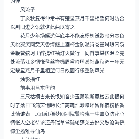
为佳
风流子
丁亥秋复得仲常书有楚星燕月千里相望何时防合
以副旧逰之语就谱此曲以寄之
花月少年场嬉逰伴底事不能忘杨栁送歌暗分春色
夭桃凝笑同赏天香绮筵上酒杯金防滟诗巻墨琳琅闲袅
金鞭管弦珂里醉携红袖灯火微行 囘首事堪伤温柔竟
处流落江乡惆怅髩丝禅榻眉黛吟甚社燕秋鸿十年无
定楚星燕月千里相望何日故园行乐重防风光
烛影揺红
前事用吕东韵
三尺枯桐古来长恨知音少玉箫吹断鳯楼云此恨何
时了落日飞鸿声悄眄长江离魂浩渺赠环留佩宿粉栖香
此情谁表 风雨红稀梦囘别院鸎啼晓一生辜负防花心
惆怅人空老待访还丹瑞草驾飇轮蓬莱去好又愁沧海恍
惚尘扬难寻仙岛