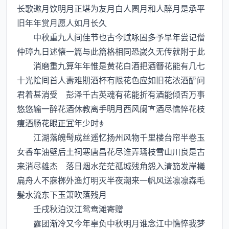
长歌邀月饮明月正堪为友月白人圆月和人醉月是承平
旧年年赏月愿人如月长久
中秋重九人间佳节也古今赋咏固多予早年尝记僧
仲璋九日述懐一篇与此篇格相同恐嵗久无传就附于此
消磨重九算年年惟是黄花白酒把酒簮花能有几七
十光隂囘首人夀难期酒杯有限花色应如旧花浓酒酽问
君着甚消受 彭泽千古英魂有花能折有酒能倾否万事
悠悠输一醉花酒休教离手明月西风阑酒尽憔悴花枝
痩酒肠花眼正冝年少时
江湖落魄髩成丝遥忆扬州风物千里楼台帘半卷玉
女香车油壁后土祠寒唐昌花尽谁弄璚枝雪山川良是古
来消尽雄杰 落日烟水茫茫孤城残角怨入清笳发岸檥
扁舟人不寐桞外渔灯明灭半夜潮来一帆风送凛凛森毛
髪水流东下玉箫吹落残月
壬戌秋泊汉江鸳鸯滩寄赠
露团渐冷又今年辜负中秋明月谁念江中憔悴我梦