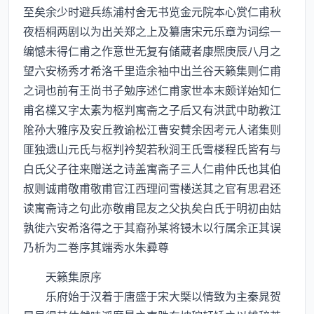
至矣余少时避兵练浦村舍无书览金元院本心赏仁甫秋
夜梧桐两剧以为出关郑之上及纂唐宋元乐章为词综一
编憾未得仁甫之作意世无复有储蔵者康熈庚辰八月之
望六安杨秀才希洛千里造余袖中出兰谷天籁集则仁甫
之词也前有王尚书子勉序述仁甫家世本末颇详始知仁
甫名檏又字太素为枢判寓斋之子后又有洪武中助教江
隂孙大雅序及安丘教谕松江曹安賛余因考元人诸集则
匪独遗山元氏与枢判衿契若秋涧王氏雪楼程氏皆有与
白氏父子往来赠送之诗盖寓斋子三人仁甫仲氏也其伯
叔则诚甫敬甫敬甫官江西理问雪楼送其之官有思君还
读寓斋诗之句此亦敬甫昆友之父执矣白氏于明初由姑
孰徙六安希洛得之于其裔孙某将锓木以行属余正其误
乃析为二巻序其端秀水朱彛尊
天籁集原序
乐府始于汉着于唐盛于宋大槩以情致为主秦晁贺