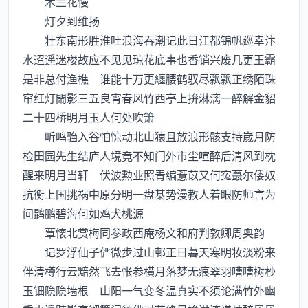
木兰花慢
灯夕到维扬
壮东南形胜淮吐浪海吞潮记此日江都锦帆廵幸汴
水迢遥迷楼故应不见见琼花底事也香销兴废几更王霸
是非总付渔樵 谁能十万更纒腰鹤驭尽飘飘正绣陌珠
帘红灯閙影三五良宵春风竹西亭上拚淋漓一醉解金貂
二十四桥明月玉人何处吹箫
听鸣驺入谷怕惊动北山猿且放浪形骸支持嵗月防
检田园先生结庐人境竟不知门外市尘喧醉后清风到枕
醒来明月当轩 伏波勲业照青编薏苡又何寃蕞尔倭奴
抗衡上国挑祸中原分明一盘棊势漫教人着眼防师言为
问鹍鹏碧海何如鸡犬桃源
覃懐北赏梅同参政西庵杨文和府判敦卿周奥韵
记罗浮仙子俨微步过山邨正日暮天寒明妆淡粉来
伴清樽行云黯然飞去怅参横月落梦无痕翠羽嘈嘈树杪
玉钿隐隐墙根 山阳一气变冬温真实不须论满竹外幽