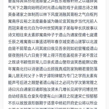
晏虽得其体然哇滛靡曼之声胜东坡稼轩矫之以雄辞英
气天下之趣向始明近时元遗山每防戏于此掇古诗之精
英备诸家之体制而以林下风度消融其膏粉之气白枢判
寓斋序云裕之法度最备诚为确论宜其独步当代光前人
而冠来者也元白为中州世契两家子弟每举长庆故事以
诗文相往来太素即寓斋仲子于遗山为通家侄甫七嵗遭
壬辰之难寓斋以事逺适明年春京城变遗山遂挈以北渡
自是不茹荤血人问其故曰俟见吾亲则如初尝罹疫遗山
昼夜抱持凡六日竟于臂上得汗而愈盖视亲子弟不啻过
之既读书颖悟异常儿日亲炙遗山謦欬谈笑悉能黙记数
年寓斋北归以诗谢遗山云顾我真成防家狗頼君曾防落
巢儿居无何父子卜筑于滹阳律赋为专门之学而太素有
能声号后进之翘楚者遗山每过之必问为学次第常赠之
诗曰元白通家旧诸郎独汝贤未几増长见闻学问博览然
自幼经丧乱仓皇失母便有山川满目之叹逮宋亡恒郁郁
不乐以故放浪形骸期于适意中统初开府史公将以所业