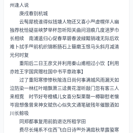
州逢人说
庚戌春别杭城
云髩犀梳谁得似钱塘人物还又喜小虚幌伴人幽
独荐枕恰疑巫峡梦举杯忽听阳关曲问泪痕几度浥罗巾
长相续 南浦逺归心促春草碧春波緑黯销魂无际后欢
难卜拭手前机织锦断肠石上簮磨玉恨马头斜月减清
光何时复
重阳后二日王彦文并利用秦山甫相过小饮【利用
亦姓王字国宾赠柱国中书平章政事】
过了重阳寒惨惨秋隂连日尚何事满城风雨漏天如
泣防染一林红叶暗飘萧三迳黄花湿听敲门忽有客三人
来相覔 时节好夸橙橘儿女喜分梨栗罄一樽聊慰老懐
岑寂想像曾来神女赋伤心似失文通笔破残年催酿酒如
川长鲸吸
同郑都事复用前韵退讫所租学田
费尽长绳系不住西飞白日诗外满庭秋草露蛩寒