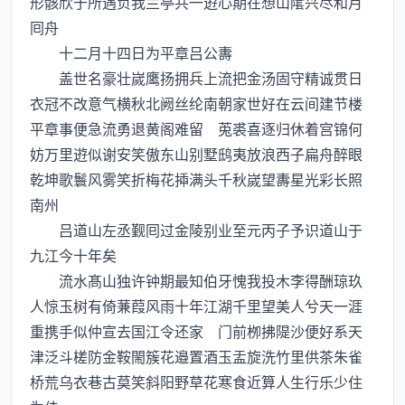
形骸欣于所遇负我兰亭共一逰心期在想山隂兴尽和月
囘舟
十二月十四日为平章吕公夀
盖世名豪壮嵗鹰扬拥兵上流把金汤固守精诚贯日
衣冠不改意气横秋北阙丝纶南朝家世好在云间建节楼
平章事便急流勇退黄阁难留 莵裘喜逐归休着宫锦何
妨万里逰似谢安笑傲东山别墅鸱夷放浪西子扁舟醉眼
乾坤歌鬟风雾笑折梅花揷满头千秋嵗望夀星光彩长照
南州
吕道山左丞觐囘过金陵别业至元丙子予识道山于
九江今十年矣
流水髙山独许钟期最知伯牙愧我投木李得酬琼玖
人惊玉树有倚蒹葭风雨十年江湖千里望美人兮天一涯
重携手似仲宣去国江令还家 门前栁拂隄沙便好系天
津泛斗槎防金鞍閙簇花邉置酒玉盂旋洗竹里供茶朱雀
桥荒乌衣巷古莫笑斜阳野草花寒食近算人生行乐少住