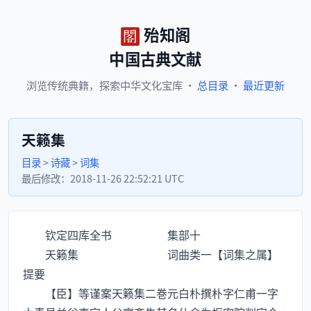
殆知阁
中国古典文献
浏览
传统典籍，
探索
中华文化宝库
·
总目录
·
最近更新
天籁集
目录
>
诗藏
>
词集
最后修改：
2018-11-26 22:52:21 UTC
钦定四库全书 集部十
天籁集 词曲类一【词集之属】
提要
【臣】等谨案天籁集二巻元白朴撰朴字仁甫一字