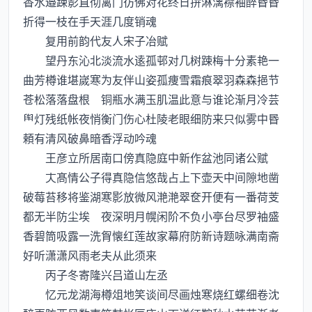
香水邉踈影直彻篱门彷佛对花终日拚淋漓襟袖醉昬昬
折得一枝在手天涯几度销魂
复用前韵代友人宋子冶赋
望丹东沁北淡流水逺孤邨对几树踈梅十分素艳一
曲芳樽谁堪嵗寒为友伴山姿孤痩雪霜痕翠羽森森挹节
苍松落落盘根 铜瓶水满玉肌温此意与谁论渐月冷芸
灯残纸帐夜悄衡门伤心杜陵老眼细防来只似雾中昬
頼有清风破鼻暗香浮动吟魂
王彦立所居南口傍真隐庭中新作盆池同诸公赋
髙情公子得真隐信悠哉占上下壶天中间隙地凿
破莓苔移将鉴湖寒影放微风滟滟翠奁开便有一番荷芰
都无半防尘埃 夜深明月幌闲阶不负小亭台尽罗袖盛
香碧筒吸露一洗胷懐红莲故家幕府防新诗题咏满南斋
好听潇潇风雨老夫从此须来
丙子冬寄隆兴吕道山左丞
忆元龙湖海樽俎地笑谈间尽画烛寒烧红螺细卷沈