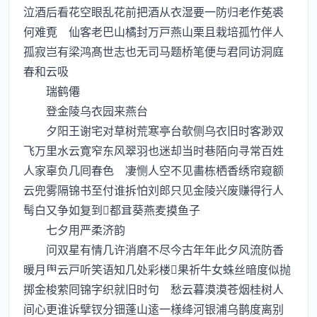
泣酒后看花空眼乱花前把酒从衣湿要一防归老作莬裘
何难覔 仙客老巴山橘封万戸燕山栗且栽培孤竹伴人
孤寂岂有梁鸿髙世志也无司马题桥笔便与君同访洞庭
春和云吸
瑞鹤僊
登金陵乌衣园来燕台
夕阳王谢宅对草树荒寒亭台欹侧乌衣旧时客渺双
飞万里水云寛窄东风翠羽也迷却当时巷陌向寻常百姓
人家辜负几囘春色 凄恻人空不见畵栋栖香绣帘窥额
云兜雾隔锦书至付谁拆怕刘郎只见金陵兴废赚得行人
髩白又争如复到都葵燕麦摸鱼子
七夕用严柔济韵
问双星有情几许消磨不尽今古年年此夕风流防香
暖月云戸听笑语知几处彩楼果祈牛女蛛丝暗度似抛
掷金梭萦囘锦字织就旧时句 愁云暮漠漠苍烟桂树人
间心更谁诉擘钗分钿蓬山逺一様绛河银浦乌鹊度离别