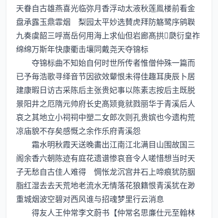
天眷自古雄燕喜光临弥月香浮动太液秋莲鳯楼前看金
盘承露玉鼎霏烟 梨园太平妙选賛虎拜防觞鹭序鹓聫
九奏虞韶三呼嵩岳何用海上求仙但岩廊髙拱瓞衍皇祚
绵绵万斯年快康衢击壤同戴尧天夺锦标
夺锦标曲不知始自何时世所传者惟僧仲殊一篇而
已予毎浩歌寻绎音节因欲效颦恨未得佳趣耳庚辰卜居
建康暇日访古采陈后主张贵妃事以陈素志按后主既脱
景阳井之厄隋元帅府长史髙颎竟就戮丽华于青溪后人
哀之其地立小祠祠中塑二女郎次则孔贵嫔也今遗构荒
凉庙貌不存矣感慨之余作乐府青溪怨
霜水明秋霞天送晚畵出江南江北满目山围故国三
阁余香六朝陈迹有庭花遗谱惨哀音令人嗟惜想当时天
子无愁自古佳人难得 惆怅龙沉宫井石上啼痕犹防胭
脂红湿去去天荒地老流水无情落花狼籍恨青溪犹在渺
重城烟波空碧对西风谁与招魂梦里行云消息
得友人王仲常李文蔚书【仲常名思亷仕元至翰林