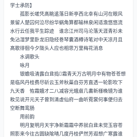
学士承防】
孤影长嗟凭髙眺逺落日新亭西北幸有山河在眼风
景留人楚囚何泣尽纷华蜗角算都输林泉闲适澹悠悠流
水行云任我平生踪迹 谁念江州司马沦落天涯青衫未
免沾湿梦里卧龙旧隐经巻琴囊酒樽诗笔对中天凉月且
髙歌徘徊今夕陇头人应也相思万里梅花消息
水调歌头
咏月
银蟾吸清露白捣霜青天万古明月中有物苍苍想
是临风丹桂费尽斫云玉斧秋蘂自芬芳直透一轮影吹下
九天香 恠霜娥才二八减容光蛾睂几畵新様晚镜为谁
籹见说开元天子曾到清虚仙府一曲听霓裳何事便归去
空断舞鸾肠
用前韵
明月复明月天宇净新霜霜中养就白未觉玉容苍
照影来今往古圆缺隂晴几度丹桂俨然芳遐想广寒露谁