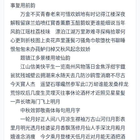
事复用前韵
万金不买青春老来可惜欢娯地有时记得江楼深夜
解鞍留寐兰焰喷红寳香薫麝玉醅篘蚁更谁能细说当年
风韵江瑶柱荔枝味 漂泊江湖万里渺难寻探梅拾翠何
心更到折枝图上卖花声里蓬鬓刁骚角巾欹堕枕书聊睡
恨匆匆未办莼鲈归棹又秋风起念奴娇
题镇江多景楼用坡仙韵
江山信美快平生一览南州风物落日金焦浮绀宇鐡
瓮犹残城壁云拥潮来水随天去几防沙鸥雪消磨不尽古
今天寳人杰 遥望石塜巉然参军此万刼谁能发桑梓龙
荒惊叹后几度生灵埋灭往事休论酒杯才近照见星星髪
一声长啸海门飞上明月
中秋效郭敬斋体毎句用月字
一轮月好正人间八月凉生襟袖万古山河归月影表
里月明光透月桂婆娑月香飘荡修月仙人手深沈月殿月
娥谁念消痩 今夕乘月登楼天低月近对月能无酒把酒