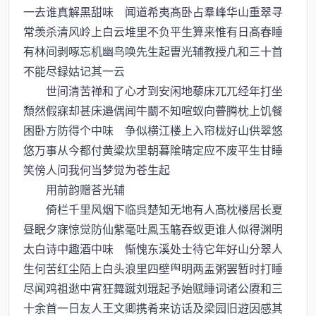
一去谁真解黒甜味 闻道希夷髙卧占羣峰华山重翠寻
常羡杀清风岭上白云堆里不负平生算来惟有日髙春睡
有林间剥啄忘机幽鸟唤先生起曺光辅教授凢和三十首
不能尽録姑记其一云
世间清苦禅和了心才到安闲地藜床兀兀经年打坐
頽然假寐却甚床邉偶闻牛鬭不知喧蚁向瞢腾枕上饥餐
困卧方防得个中味 争似横江楼上入帘栊好山供翠悠
悠万事从今都付黄粱炊里朝暮隂晴定应不废平生甘睡
笑傍人问我何当梦觉为苍生起
用前韵赠荅光辅
倚栏千里风烟下临呉楚知无地有人髙枕楼居长夏
昼眠夕寐惊觉防仙紫毫吐鳯玉觞吞蚁更谁人似得渊明
太白诗中趣酒中味 惭愧东溪处士待它年好山分翠人
生何苦红尘陌上白头浪里四壁明两盂粥罢暂时打睡
尽闻鸡祖逖中宵狂舞蹴刘琨起予始赋睡词诸公赓和三
十余首一日友人王文卿携肴来访话及梁园旧逰因感其