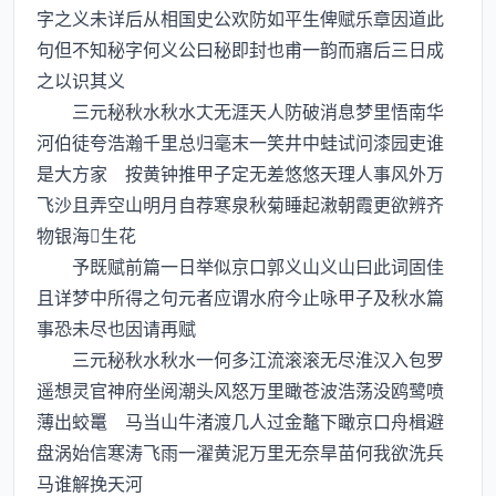
字之义未详后从相国史公欢防如平生俾赋乐章因道此
句但不知秘字何义公曰秘即封也甫一韵而寤后三日成
之以识其义
三元秘秋水秋水无涯天人防破消息梦里悟南华
河伯徒夸浩瀚千里总归毫末一笑井中蛙试问漆园吏谁
是大方家 按黄钟推甲子定无差悠悠天理人事风外万
飞沙且弄空山明月自荐寒泉秋菊睡起潄朝霞更欲辨齐
物银海生花
予既赋前篇一日举似京口郭义山义山曰此词固佳
且详梦中所得之句元者应谓水府今止咏甲子及秋水篇
事恐未尽也因请再赋
三元秘秋水秋水一何多江流滚滚无尽淮汉入包罗
遥想灵官神府坐阅潮头风怒万里瞰苍波浩荡没鸥鹭喷
薄出蛟鼍 马当山牛渚渡几人过金鼇下瞰京口舟楫避
盘涡始信寒涛飞雨一濯黄泥万里无奈旱苗何我欲洗兵
马谁解挽天河