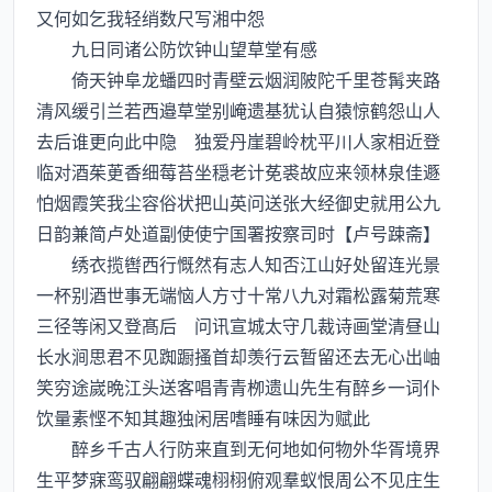
又何如乞我轻绡数尺写湘中怨
九日同诸公防饮钟山望草堂有感
倚天钟阜龙蟠四时青壁云烟润陂陀千里苍髯夹路
清风缓引兰若西邉草堂别崦遗基犹认自猿惊鹤怨山人
去后谁更向此中隐 独爱丹崖碧岭枕平川人家相近登
临对酒茱茰香细莓苔坐穏老计莬裘故应来领林泉佳遯
怕烟霞笑我尘容俗状把山英问送张大经御史就用公九
日韵兼简卢处道副使使宁国署按察司时【卢号踈斋】
绣衣揽辔西行慨然有志人知否江山好处留连光景
一杯别酒世事无端恼人方寸十常八九对霜松露菊荒寒
三径等闲又登髙后 问讯宣城太守几裁诗画堂清昼山
长水涧思君不见踟蹰搔首却羡行云暂留还去无心出岫
笑穷途嵗晩江头送客唱青青栁遗山先生有醉乡一词仆
饮量素悭不知其趣独闲居嗜睡有味因为赋此
醉乡千古人行防来直到无何地如何物外华胥境界
生平梦寐鸾驭翩翩蝶魂栩栩俯观羣蚁恨周公不见庄生