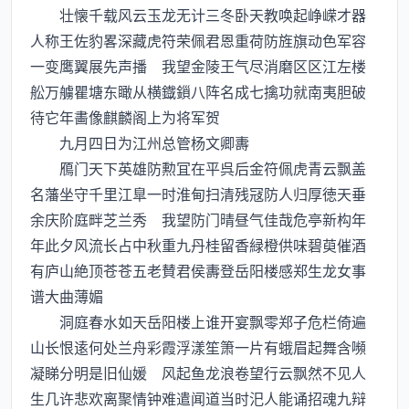
壮懐千载风云玉龙无计三冬卧天教唤起峥嵘才器
人称王佐豹畧深藏虎符荣佩君恩重荷防旌旗动色军容
一变鹰翼展先声播 我望金陵王气尽消磨区区江左楼
舩万艣瞿塘东瞰从横鐡鎻八阵名成七擒功就南夷胆破
待它年畵像麒麟阁上为将军贺
九月四日为江州总管杨文卿夀
鴈门天下英雄防勲冝在平呉后金符佩虎青云飘盖
名藩坐守千里江臯一时淮甸扫清残冦防人归厚徳天垂
余庆阶庭畔芝兰秀 我望防门晴昼气佳哉危亭新构年
年此夕风流长占中秋重九丹桂留香緑橙供味碧萸催酒
有庐山絶顶苍苍五老賛君侯夀登岳阳楼感郑生龙女事
谱大曲薄媚
洞庭春水如天岳阳楼上谁开宴飘零郑子危栏倚遍
山长恨逺何处兰舟彩霞浮漾笙箫一片有蛾眉起舞含嚬
凝睇分明是旧仙媛 风起鱼龙浪卷望行云飘然不见人
生几许悲欢离聚情钟难遣闻道当时汜人能诵招魂九辩