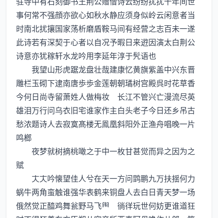
驻寺中有石刻御书王荆公赠僧诗云纷纷扰扰十年间世
事何常不强顔亦欲心如秋水静应须身似岭云闲意者当
时南北扰攘国家荡析磨盾鞍马间有经营之志百未一遂
此诗若有深契于心者以自况予暇日来逰因演太白荆公
诗意亦犹稼轩水龙吟用李延年淳于髠语也
我望山形虎踞龙盘壮哉建康忆黄旗紫盖中兴东晋
雕栏玉砌下逮南唐歩歩金莲朝朝璚树宫殿呉时花草香
今何日尚寺留萧姓人做梅妆 长江不管兴亡漫流尽英
雄泪万行问乌衣旧宅谁家作主白头老子今日还乡吊古
愁浓题诗人去寂寞髙楼无鳯凰斜阳外正渔舟唱晚一片
鸣榔
夜梦就树摘桃噉之于中一枚甘甚觉而异之因为之
赋
吟懐望佳人兮在天一方问鹍鹏九万扶揺何力
蜗牛两角蛮触谁强华表鹤来铜盘人去白日青天梦一场
俄然觉正醯鸡舞瓮野马飞 徜徉玩世何妨更谁道狂