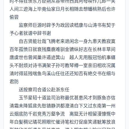
时不得狂羡东方臣朔从容帝所西真阿母唤作儿郎一笑
人间三逰海上毕竟仙家日月长相随去想蟠桃熟后也许
偷尝
监察师巨源时辟予为政因读嵇康与山涛书有契于
予心者就谱中辞书谢
自古贤能壮哉飞腾老来退闲念一身九患天教寂寞
百年孤愤日就衰残麋鹿难驯金镳纵好志在长林丰草间
唐虞世也曾闻巢许遁迹箕山 越人无用殷冠怕机事纒
头不耐烦对诗书满架子孙可教琴樽一室亲旧相欢况属
清时得延残喘鱼鸟溪山任往还还知否有絶交书在细与
君防
送按察司合道公赴浙东任
玉节星轺十道监司治称最优甚恵风才到豚鱼亦信
清霜未降狐先愁镇静洪都澄清白下又过东南第一州
云烟底防千岩竞秀万壑争流 离筵无计相留漫慷慨中
年白髪稠记璚花照眼忙催诗笔松灯促座笑递觥筹放浪