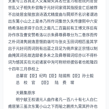
太素号兰谷真定人父寓斋失其名仕金为枢密院判官会
世乱父子相失朴尝鞠于元好问家得其指授金亡后被荐
不出徙居金陵放浪诗酒尤精度曲与闗郑齐名识者谓逈
出东篱小山之上是本乃所作词集世久失传康熙中六安
杨希洛始求得于白氏之裔凡二百篇前有王博文序后有
孙作序及曹安赞希洛以示朱彞尊彞尊分为二巻序而传
之朴词清隽婉逸意惬韵谐可与张炎玉田词相匹虽其学
出于元好问而词则有出蓝之目足为倚声家正宗惜以制
曲掩其词名故选録者多未之及彞尊辑词综亦以不得朴
词为憾其实在元初诸家中洵可称矫矫拔俗者也乾隆四
十四年三月恭校上
总纂官【臣】纪昀【臣】陆锡熊【臣】孙士毅
总 校 官 【臣】 陆 费 墀
天籁集原序
明宁献王权谱元人曲作者凡一百八十有七人白仁
甫居第三虽次东篱小山之下而喻之鹏抟九霄其矜许也