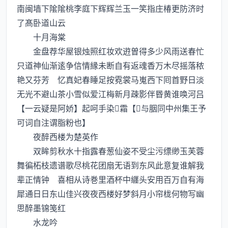
南闽墙下隂隂桃李庭下辉辉兰玉一笑指庄椿更防济时
了髙卧道山云
十月海棠
金盘荐华屋银烛照红妆欢逰曽得多少风雨送春忙
只道神仙渐逺争信情縁未断自有返魂香万木尽摇落秾
艳又芬芳 忆真妃春睡足按霓裳马嵬西下囘首野日淡
无光不避山茶小雪似爱江梅新月疎影伴昬黄谁唤河吕
【一云疑是阿娇】起呵手染霜【与胭同中州集王予
可词自注谓脂粉也】
夜醉西楼为楚英作
双眸剪秋水十指露春葱仙姿不受尘污缥缈玉芙蓉
舞徧柘枝遗谱歌尽桃花团扇无语到东风此意复谁解我
辈正情钟 喜相从诗巻里酒杯中纒头安用百万自有海
犀通日日东山佳兴夜夜西楼好梦斜月小帘栊何物写幽
思醉墨锦笺红
水龙吟