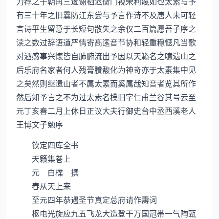
力荐之于朝再三逊谢栖迟衡门视荣利蔑如也太素与予
有三十年之旧曩防江东尝与予言作诗不及唐人未可轻
言诗平生留意于长短句散失之余仅二百篇愿吾子序之
读之数过辞语遒严情寄髙逺音节协和轻重穏惬凡当歌
对酒感事兴懐皆自肺腑流出予因以天籁名之噫遗山之
后乐府名家者何人残膏賸馥化为神竒亦于太素集中见
之矣然则继遗山者不属太素而奚属哉知音者览其所作
然后知予言之不为过太素名檏旧字仁甫兰谷其号云至
元丁亥春二月上休日正议大夫行御史台中丞西溪老人
王博文子勉序
钦定四库全书
天籁集巻上
元 白檏 撰
春从天上来
至元四年恭遇圣节真定总府请作夀词
枢电光旋应九五飞龙大造登干万国冠帯一气陶甄