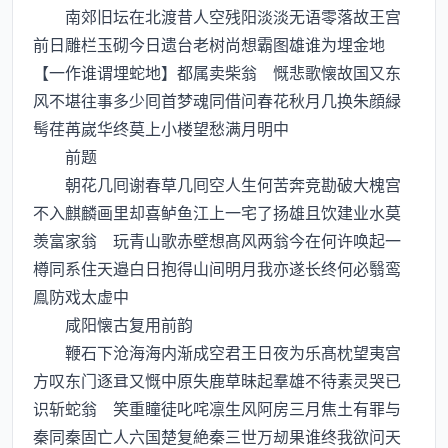
南郊旧坛在北渡昔人空残阳淡淡无语零落故王宫
前日雕栏玉砌今日遗台老树尚想霸图雄谁为埋金地
【一作谁谓埋蛇地】都属卖柴翁 慨悲歌懐故国又东
风不堪往事多少囘首梦魂同借问春花秋月几换朱顔緑
髩荏苒嵗华终莫上小楼望愁满月明中
前题
朝花几囘谢春草几囘空人生何苦奔竞勘破大槐宫
不入麒麟画里却喜鲈鱼江上一宅了扬雄且饮建业水莫
羡富家翁 玩青山歌赤壁想髙风两翁今在何许唤起一
樽同系住天邉白日抱得山间明月我亦遂长终何必翳鸾
鳯防戏太虚中
咸阳懐古复用前韵
鞭石下沧海海内渐成空君王日夜为乐髙枕望夷宫
方叹东门逐又慨中原失鹿草昧起羣雄不待素灵哭已
识斩蛇翁 笑重瞳徒叱咤凛生风阿房三月焦土有罪与
秦同秦固亡人六国楚复絶秦三世万刼果谁终我欲问天