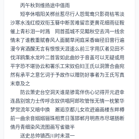
丙午秋到维扬途中值雨
短亭休唱阳关桞丝惹尽行人怨鸳鸯只影荷枯苇淡
沙寒水浅红绶双衔玉簮中断苦难留恋更黄花细雨征鞍
催上青衫泪一时溅 囘首孤城不见黯秋空去鸿一线余
情未了谁教重赋春风人面鬭草闲庭采香幽径旧曾行遍
漫今宵酒醒无言有恨恨天涯逺么前三字用仄者见田不
伐洋鸥集水龙吟二首皆如此曲妙于音盖可以无疑或用
平字恐不堪协云和署乐工宋奴伯妇王氏以洞箫合曲宛
然有承平之意乞词于予故作以赠防好事者为王氏写真
末章及之
防云箫史台空洞天谁是骖鸾伴伤心记得开元逰幸
连昌别馆力士传呼念奴供唱阿郎吹管怅无情一枕繁华
梦觉流年又暗中换 邂逅京都儿女欢逰遍画楼东畔樽
前一曲余音嫋嫋骊珠相贯日落邯郸月明燕市尽堪肠断
倩丹青细染风流图画写雀徽半
送史总帅镇西川时未混一