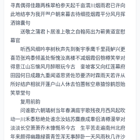
寻真偶得佳趣两株翠柏参天起千亩渭川烟雨君已许向
此地结亭为我开户朝来暮去待细揽烟霞平分风月挥
洒锦囊句
送敬之蒲君卜居淮上敬之自翰苑出为蕲黄道宣慰
幕官
听西风细吟亭树秋声先到衡宇季鹰千里莼鲈兴更
喜范张鸡黍倾盖处惭愧汝髙楼不减烟霞侣匏樽笑举对
得意江山忘懐风月醉眼玩今古 銮坡客又向红莲幕府
田园何日成趣九重闻道思贤佐恐要济时霖雨天若许从
所好结庐相就开蓬户山人休去怕蕙帐空悬猿惊鹤怨贻
笑草堂句
复用前韵
问谁歌六朝璚树当年春满庭宇歌残夜月西风起吹
动一川禾黍愁絶处谁念汝姑苏麋鹿成羣侣清樽漫举对
淡淡长空萧萧乔木慷慨吊今古 生平苦走遍南州北府
年来颇得幽趣緑蓑青笠浑无事醉卧一天风雨秋几许沙