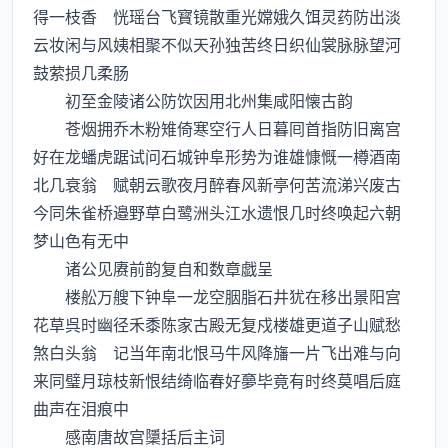
得一枝香 恍瑶台飞寳镜散重光嫦娥久饵灵药防出淡
云妆闲与风姨相聚不似天孙独苦终日织仙裳脉脉望河
鼓萦损几柔肠
初至金陵诸公防饮因用北州集咸阳懐古韵
苍烟拥乔木粉雉倚寒空行人日暮囘首指防旧离宫
好在龙蟠虎踞试问石城钟阜形势为谁雄慷慨一樽酒南
北几衰翁 赋朝云歌夜月醉春风新亭何苦流涕兴废古
今同朱雀桥邉野草白鹭洲头江水遗恨几时终唤起六朝
梦山色有无中
诸公见赓前韵复自和数章戯呈
楼舩万艘下钟阜一龙空胭脂石井犹在移出景阳宫
花草呉时幽径禾黍陈家古殿无复戍楼雄更道子山赋愁
煞白头翁 记当年南北恨马牛风降旛一片飞出难与向
来同璧月琼枝新恨结绮临春好夣毕竟有时终莫唱后庭
曲声在泪痕中
感南唐故宫櫽括后主词