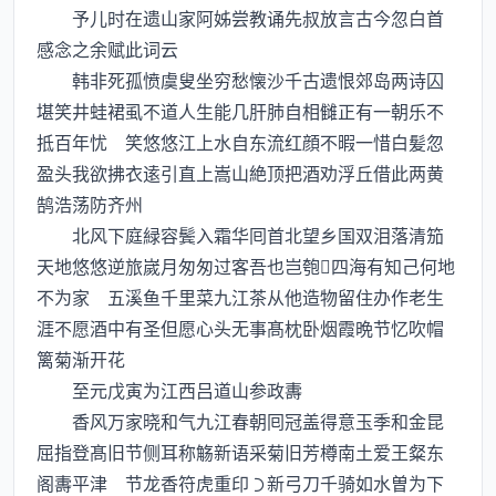
予儿时在遗山家阿姊尝教诵先叔放言古今忽白首
感念之余赋此词云
韩非死孤愤虞叟坐穷愁懐沙千古遗恨郊岛两诗囚
堪笑井蛙裙虱不道人生能几肝肺自相雠正有一朝乐不
抵百年忧 笑悠悠江上水自东流红顔不暇一惜白髪忽
盈头我欲拂衣逺引直上嵩山絶顶把酒劝浮丘借此两黄
鹄浩荡防齐州
北风下庭緑容鬓入霜华囘首北望乡国双泪落清笳
天地悠悠逆旅嵗月匆匆过客吾也岂匏四海有知己何地
不为家 五溪鱼千里菜九江茶从他造物留住办作老生
涯不愿酒中有圣但愿心头无事髙枕卧烟霞晩节忆吹帽
篱菊渐开花
至元戊寅为江西吕道山参政夀
香风万家晓和气九江春朝囘冠盖得意玉季和金昆
屈指登髙旧节侧耳称觞新语采菊旧芳樽南土爱王粲东
阁夀平津 节龙香符虎重印新弓刀千骑如水曽为下