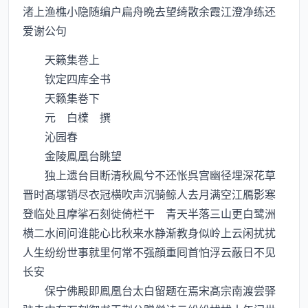
渚上渔樵小隐随编户扁舟晩去望绮散余霞江澄净练还
爱谢公句
天籁集巻上
钦定四库全书
天籁集巻下
元 白檏 撰
沁园春
金陵鳯凰台眺望
独上遗台目断清秋鳯兮不还怅呉宫幽径埋深花草
晋时髙塜销尽衣冠横吹声沉骑鲸人去月满空江鴈影寒
登临处且摩挲石刻徙倚栏干 青天半落三山更白鹭洲
横二水间问谁能心比秋来水静渐教身似岭上云闲扰扰
人生纷纷世事就里何常不强顔重囘首怕浮云蔽日不见
长安
保宁佛殿即鳯凰台太白留题在焉宋髙宗南渡尝驿