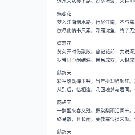
远水来从楼下路。过尽流波，未得鱼
蝶恋花
梦入江南烟水路。行尽江南，不与离
欲尽此情书尺素。浮雁沈鱼，终了无
蝶恋花
黄菊开时伤聚散。曾记花前，共说深
罗带同心闲结遍。带易成双，人恨成
鹧鸪天
彩袖殷勤捧玉钟。当年拚却醉颜红。
从别后，忆相逢。几回魂梦与君同。
鹧鸪天
一醉醒来春又残。野棠梨雨泪阑干。
终易散，且长闲。莫教离恨损朱颜。
鹧鸪天