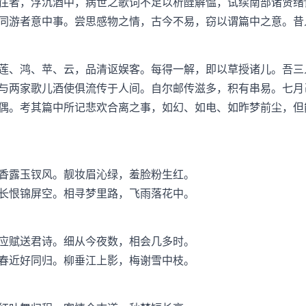
往者，浮沉酒中，病世之歌词不足以析酲解愠，试续南部诸贤绪
同游者意中事。尝思感物之情，古今不易，窃以谓篇中之意。昔
莲、鸿、苹、云，品清讴娱客。每得一解，即以草授诸儿。吾三
与两家歌儿酒使俱流传于人间。自尔邮传滋多，积有串易。七月
偶。考其篇中所记悲欢合离之事，如幻、如电、如昨梦前尘，但
香露玉钗风。靓妆眉沁绿，羞脸粉生红。
长恨锦屏空。相寻梦里路，飞雨落花中。
应赋送君诗。细从今夜数，相会几多时。
春近好同归。柳垂江上影，梅谢雪中枝。