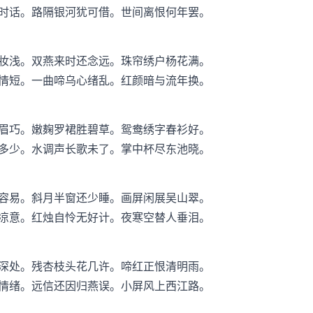
时话。路隔银河犹可借。世间离恨何年罢。
妆浅。双燕来时还念远。珠帘绣户杨花满。
情短。一曲啼乌心绪乱。红颜暗与流年换。
眉巧。嫩麹罗裙胜碧草。鸳鸯绣字春衫好。
多少。水调声长歌未了。掌中杯尽东池晓。
容易。斜月半窗还少睡。画屏闲展吴山翠。
凉意。红烛自怜无好计。夜寒空替人垂泪。
深处。残杏枝头花几许。啼红正恨清明雨。
情绪。远信还因归燕误。小屏风上西江路。