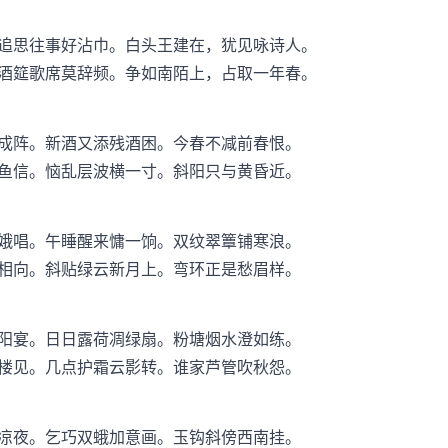
追思往事好沾巾。白头王建在，犹见咏诗人。
酒筵歌席莫辞频。争如南陌上，占取一年春。
成阵。新酒又添残酒困。今春不减前春恨。
鱼信。恼乱层波横一寸。斜阳只与黄昏近。
娥唱。午睡醒来慵一饷。双纹翠簟铺寒浪。
相向。斜贴绿云新月上。弯环正是愁眉样。
阳宴。日日露荷凋绿扇。粉塘烟水澄如练。
楼见。几点护霜云影转。谁家芦管吹秋怨。
凉夜。乞巧双蛾加意画。玉钩斜傍西南挂。