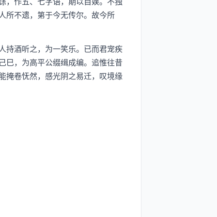
馀，作五、七字语，期以自娱。不独
人所不遗，第于今无传尔。故今所
人持酒听之，为一笑乐。已而君宠疾
己巳，为高平公缀缉成编。追惟往昔
能掩卷怃然，感光阴之易迁，叹境缘