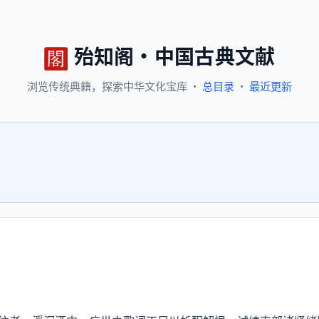
殆知阁
·
中国古典文献
浏览
传统典籍，
探索
中华文化宝库
·
总目录
·
最近更新