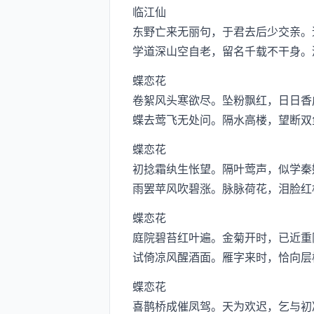
临江仙
东野亡来无丽句，于君去后少交亲。
学道深山空自老，留名千载不干身。
蝶恋花
卷絮风头寒欲尽。坠粉飘红，日日香
蝶去莺飞无处问。隔水高楼，望断双
蝶恋花
初捻霜纨生怅望。隔叶莺声，似学秦
雨罢苹风吹碧涨。脉脉荷花，泪脸红
蝶恋花
庭院碧苔红叶遍。金菊开时，已近重
试倚凉风醒酒面。雁字来时，恰向层
蝶恋花
喜鹊桥成催凤驾。天为欢迟，乞与初