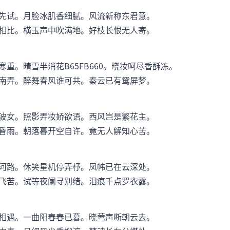
先试。月脸冰肌香细腻。风流新称东君意。
相比。横玉声中吹满地。好枝长恨无人寄。
重。晴雪半消花B65FB660。晓妆呵尽香酥冻。
南弄。醉舞春风谁可共。秦云已有鸳屏梦。
波女。照影弄妆娇欲语。西风岂是繁花主。
昏雨。朝落暮开空自许。竟无人解知心苦。
河路。休笑星机停弄杼。凤帏已在云深处。
飞苦。试等夜阑寻别绪。泪痕千点罗衣露。
相遇。一曲阳春春已暮。晓莺声断朝云去。