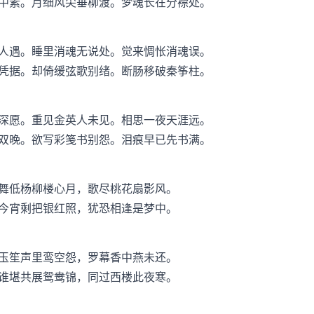
中素。月细风尖垂柳渡。梦魂长在分襟处。
人遇。睡里消魂无说处。觉来惆怅消魂误。
凭据。却倚缓弦歌别绪。断肠移破秦筝柱。
深愿。重见金英人未见。相思一夜天涯远。
双晚。欲写彩笺书别怨。泪痕早已先书满。
舞低杨柳楼心月，歌尽桃花扇影风。
今宵剩把银红照，犹恐相逢是梦中。
玉笙声里鸾空怨，罗幕香中燕未还。
谁堪共展鸳鸯锦，同过西楼此夜寒。