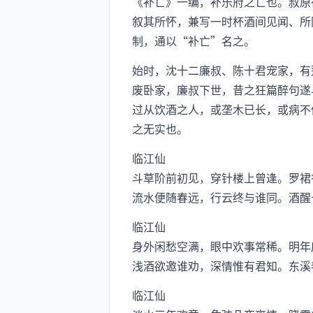
《补亡》一编，补乐府之亡也。叔原
叙其所怀，兼写一时杯酒间见闻、所
制，通以“补亡”名之。
始时，沈十二廉叔、陈十君宠家，有
废卧家，廉叔下世，昔之狂篇醉句遂
过从饮酒之人，或垄木已长，或病不
之无实也。
临江仙
斗草阶前初见，穿针楼上曾逢。罗裙
流水便随春远，行云终与谁同。酒醒
临江仙
身外闲愁空满，眼中欢事常稀。明年
浅酒欲邀谁劝，深情惟有君知。东溪
临江仙