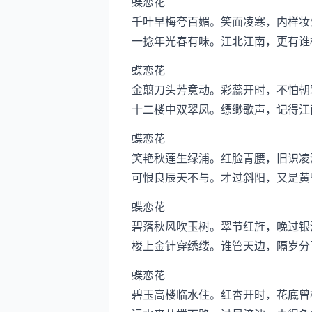
蝶恋花
千叶早梅夸百媚。笑面凌寒，内样妆
一捻年光春有味。江北江南，更有谁
蝶恋花
金翦刀头芳意动。彩蕊开时，不怕朝寒
十二楼中双翠凤。缥缈歌声，记得江
蝶恋花
笑艳秋莲生绿浦。红脸青腰，旧识凌
可恨良辰天不与。才过斜阳，又是黄
蝶恋花
碧落秋风吹玉树。翠节红旌，晚过银
楼上金针穿绣缕。谁管天边，隔岁分
蝶恋花
碧玉高楼临水住。红杏开时，花底曾