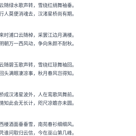
云随绿水歌声转，雪绕红绡舞袖垂。
行人莫便消魂去，汉渚星桥尚有期。
来时浦口云随棹，采罢江边月满楼。
明朝万一西风动，争向朱颜不耐秋。
云随碧玉歌声转，雪绕红琼舞袖回。
回头满眼凄凉事，秋月春风岂得知。
桥成汉渚星波外，人在鸾歌凤舞前。
情知此会无长计，咫尺凉蟾亦未圆。
西楼酒面垂垂雪，南苑春衫细细风。
凭谁问取归云信，今在巫山第几峰。