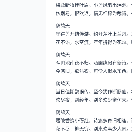
梅蕊新妆桂叶眉。小莲风韵出瑶池。
伤别易，恨欢迟。惜无红锦为裁诗。
鹧鸪天
守得莲开结伴游。约开萍叶上兰舟。
花不语，水空流。年年拚得为花愁。
鹧鸪天
斗鸭池南夜不归。酒阑纨扇有新诗。
今感旧，欲沾衣。可怜人似水东西。
鹧鸪天
当日佳期鹊误传。至今犹作断肠仙。
欢尽夜，别经年。别多欢少奈何天。
鹧鸪天
题破香笺小砑红。诗篇多寄旧相逢。
花不尽，柳无穷。别来欢事少人同。