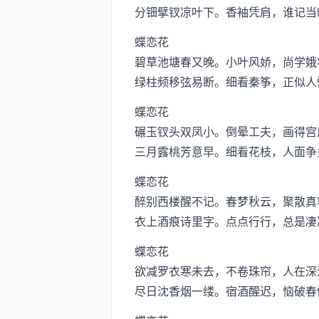
分钿擘钗凉叶下。香袖凭肩，谁记当
蝶恋花
碧草池塘春又晚。小叶风娇，尚学娥
绿柱频移弦易断。细看秦筝，正似人
蝶恋花
碾玉钗头双凤小。倒晕工夫，画得宫
三月露桃芳意早。细看花枝，人面争
蝶恋花
醉别西楼醒不记。春梦秋云，聚散真
衣上酒痕诗里字。点点行行，总是凄
蝶恋花
欲减罗衣寒未去，不卷珠帘，人在深
尽日沈香烟一缕。宿酒醒迟，恼破春