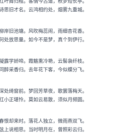
红叶舞归程。客情今古道，秋梦短长亭。
诗思旧才名。云鸿相约处，烟雾九重城。
柳岸旧池塘。风吹梅蕊闹，雨细杏花香。
何处放思量。如今不是梦，真个到伊行。
凝露学娇啼。霞觞熏冷艳，云髻袅纤枝。
同醉采香归。去年花下客，今似蝶分飞。
深处绮窗前。梦回芳草夜，歌罢落梅天。
红小正堪怜。莫如云易散，须似月频圆。
春恨却来时。落花人独立，微雨燕双飞。
弦上说相思。当时明月在，曾照彩云归。