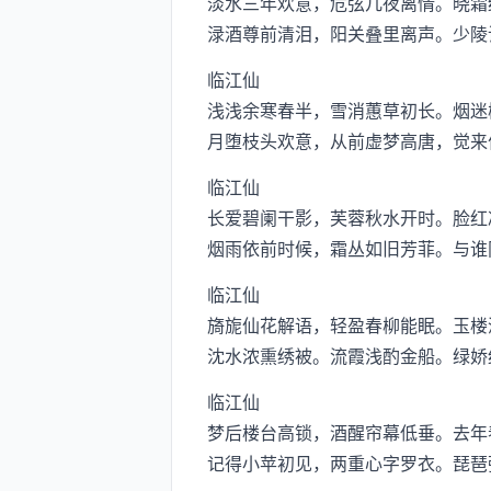
淡水三年欢意，危弦几夜离情。晓霜
渌酒尊前清泪，阳关叠里离声。少陵
临江仙
浅浅余寒春半，雪消蕙草初长。烟迷
月堕枝头欢意，从前虚梦高唐，觉来
临江仙
长爱碧阑干影，芙蓉秋水开时。脸红
烟雨依前时候，霜丛如旧芳菲。与谁
临江仙
旖旎仙花解语，轻盈春柳能眠。玉楼
沈水浓熏绣被。流霞浅酌金船。绿娇
临江仙
梦后楼台高锁，酒醒帘幕低垂。去年
记得小苹初见，两重心字罗衣。琵琶