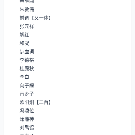
春晓曲
朱敦儒
前调【又一体】
张元祥
解红
和凝
歩虚词
李德裕
桂殿秋
李白
向子諲
南乡子
欧阳炯【二首】
冯鼎位
潇湘神
刘禹锡