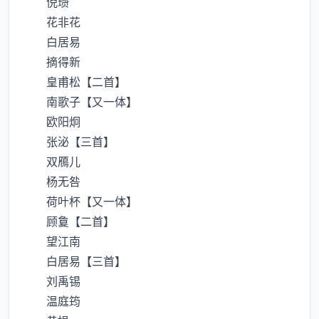
倪瓒
花非花
白居易
摘得新
皇甫松【二首】
南歌子【又一体】
欧阳炯
张泌【三首】
双鴈儿
杨无咎
荷叶杯【又一体】
顾敻【二首】
望江南
白居易【三首】
刘禹锡
温庭筠