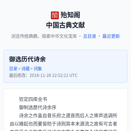
殆知阁
中国古典文献
浏览
传统典籍，
探索
中华文化宝库
·
总目录
·
最近更新
御选历代诗余
目录
>
诗藏
>
词集
最后修改：
2018-11-26 22:52:21 UTC
钦定四库全书
御制选歴代诗余序
诗余之作盖自昔乐府之遗音而后人之审声选调所
由以縁起也而要皆昉于诗则其本末源流之故有可言者