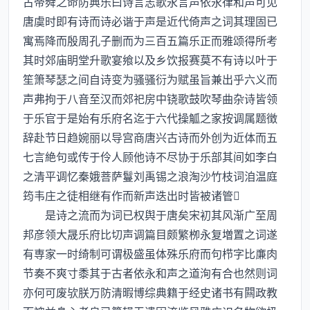
古帝舜之命防典乐曰诗言志歌永言声依永律和声可见
唐虞时即有诗而诗必谐于声是近代倚声之词其理固已
寓焉降而殷周孔子删而为三百五篇乐正而雅颂得所考
其时郊庙眀堂升歌宴飨以及乡饮报赛莫不有诗以叶于
笙箫琴瑟之间自诗变为骚骚衍为赋虽旨兼出乎六义而
声弗拘于八音至汉而郊祀房中铙歌鼓吹琴曲杂诗皆领
于乐官于是始有乐府名迄于六代操觚之家按调属题徴
辞赴节日趋婉丽以导宫商唐兴古诗而外创为近体而五
七言絶句或传于伶人顾他诗不尽协于乐部其间如李白
之清平调忆秦娥菩萨鬘刘禹锡之浪淘沙竹枝词洎温庭
筠韦庄之徒相继有作而新声迭出时皆被诸管
是诗之流而为词已权舆于唐矣宋初其风渐广至周
邦彦领大晟乐府比切声调篇目颇繁栁永复増置之词遂
有専家一时绮制可谓极盛虽体殊乐府而句栉字比亷肉
节奏不爽寸黍其于古者依永和声之道洵有合也然则词
亦何可废欤朕万防清暇博综典籍于经史诸书有闗政教