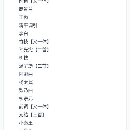
前调【又一体】
商景兰
王微
清平调引
李白
竹枝【又一体】
孙光宪【二首】
栁枝
温庭筠【二首】
阿娜曲
杨太眞
欵乃曲
栁宗元
前调【又一体】
元结【三首】
小秦王