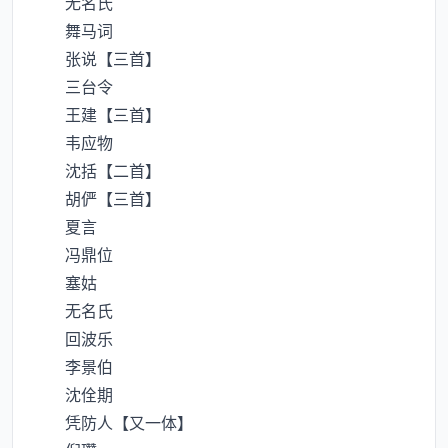
无名氏
舞马词
张说【三首】
三台令
王建【三首】
韦应物
沈括【二首】
胡俨【三首】
夏言
冯鼎位
塞姑
无名氏
回波乐
李景伯
沈佺期
凭防人【又一体】