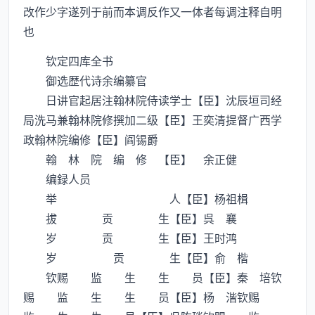
改作少字遂列于前而本调反作又一体者每调注释自明
也
钦定四库全书
御选歴代诗余编纂官
日讲官起居注翰林院侍读学士【臣】沈辰垣司经
局洗马兼翰林院修撰加二级【臣】王奕清提督广西学
政翰林院编修【臣】阎锡爵
翰 林 院 编 修 【臣】 余正健
编録人员
举 人【臣】杨祖楫
拔 贡 生【臣】呉 襄
岁 贡 生【臣】王时鸿
岁 贡 生【臣】俞 楷
钦赐 监 生 生 员【臣】秦 培钦
赐 监 生 生 员【臣】杨 湝钦赐