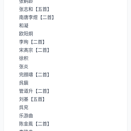
张鹤龄
张志和【五首】
南唐李煜【二首】
和凝
欧阳炯
李珣【二首】
宋髙宗【二首】
徐积
张炎
完顔璹【二首】
呉鎭
管道升【二首】
刘基【五首】
呉兖
乐游曲
陈金鳯【二首】