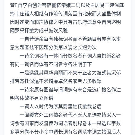
管自李白创为菩萨鬘忆秦娥二词以及白居易王建温庭
筠韦庄诸人相继有作流传词苑至南北宋而大盛虽体制
因时递变而和声协律之中具有古乐府遗意今自唐迄明
网罗采择彚为成书鼓吹风雅
一自昔诗余每有独标调名而不着题目者亦有以本
意为题者兹不因题分类第以调之长短为次
一诗余调名有一体而分数名者有词人自撰新名者
有同一调名而体有不同者今各注明于下
一是选録其风华典丽而不失于正者为准式其沉郁
排宕寄托深逺不渉绮靡卓然名家者尤多收録
一诗余原有图谱与旧词多有未合是选广搜名作注
明各体故不另立图谱
一词人以时代为序其爵里姓氏彚载巻后
一闺媛方外工词擅名者代不乏人是选亦皆采入一
诗余有因事而发流传为词话者别録巻末一是选以字数
多寡分巻不分小令中调长调有名词系本调之始因后人