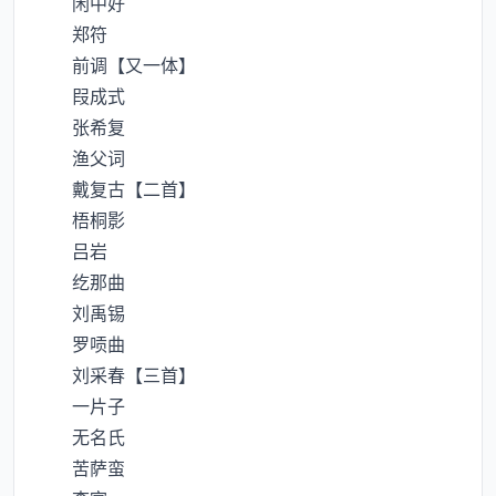
闲中好
郑符
前调【又一体】
叚成式
张希复
渔父词
戴复古【二首】
梧桐影
吕岩
纥那曲
刘禹锡
罗唝曲
刘采春【三首】
一片子
无名氏
苦萨蛮