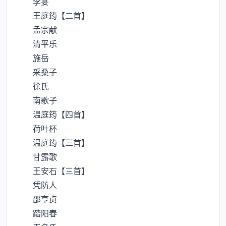
李宴
王庭筠【二首】
孟宗献
清平乐
施岳
采桑子
徐氏
南歌子
温庭筠【四首】
荷叶杯
温庭筠【三首】
甘露歌
王安石【三首】
凭防人
邵亨贞
踏阳春