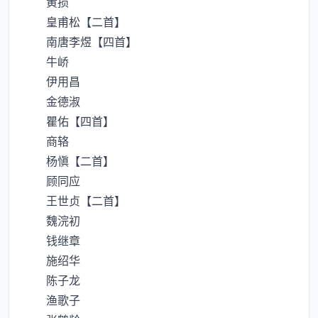
黄损
皇甫松【二首】
南唐李煜【四首】
牛峤
伊用昌
金德淑
瞿佑【四首】
商辂
杨愼【二首】
顾同应
王世贞【二首】
魏浣初
钱继章
施绍华
陈子龙
渔歌子