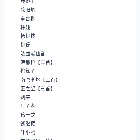
赤枣子
欧阳炯
章台栁
韩翃
杨柳枝
柳氏
法曲献仙音
萨都拉【二首】
捣练子
南唐李煜【二首】
王之望【三首】
刘基
呉子孝
葛一龙
钱继振
叶小鸾