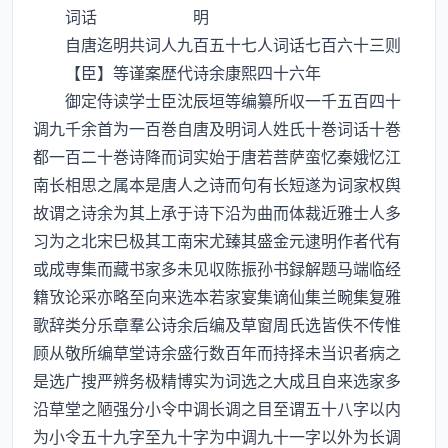
词话 明
自唐迄明共词人九百五十七人词话七百六十三则
【臣】等谨案歴代诗余康熙四十六年
御定侍读学士臣沈辰垣等编纂所収一千五百四十
调九千余首为一百巻自唐及明词人姓氏十巻词话十巻
都一百二十巻诗降而词实始于唐若菩萨蛮忆秦娥忆江
南长相思之属本是唐人之诗而句有长短遂为词家权舆
故谓之诗余为其上承于诗下沿为曲而体裁近雅士人多
习为之北宋巳极其工南宋尤臻其盛金元逮明作者代有
或成専集而藏书家多未见収陈振孙书録解题马端临经
籍攷论采亦略至向来选本若家宴集谪仙集兰畹集复雅
歌辞类分乐章羣公诗余后编及草窗周氏选皆佚不传惟
顾从敬所编草堂诗余盛行数百年而持择未当识者病之
是选广搜严辨务极精博实为词选之大成且自来选家多
沿草堂之陋强分小令中调长调之目至谓五十八字以内
为小令五十九字至九十字为中调九十一字以外为长调