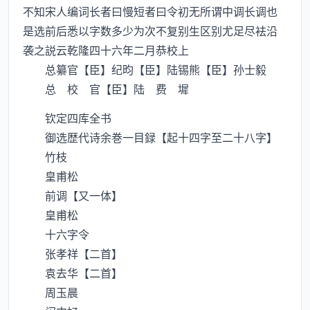
不知宋人编词长者曰慢短者曰令初无所谓中调长调也
是选前后悉以字数多少为次不复别生区别尤足尽袪沿
袭之説云乾隆四十六年二月恭校上
总纂官【臣】纪昀【臣】陆锡熊【臣】孙士毅
总 校 官【臣】陆 费 墀
钦定四库全书
御选歴代诗余巻一目録【起十四字至二十八字】
竹枝
皇甫松
前调【又一体】
皇甫松
十六字令
张孝祥【二首】
袁去华【二首】
周玉晨