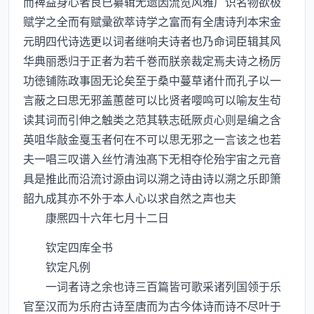
而禆益身心者良已纂辑无遗因流览风雅广识名物欲极
赋学之全而有赋彚欲萃诗学之富而有全唐诗刋本宋金
元眀四代诗选更以词者继响夫诗者也乃命词臣辑其风
华典丽悉归于正者为若千巻而朕亲裁定焉夫诗之杨厉
功徳铺陈政事固无论矣至于桑中蔓草诸什而孔子以一
言蔽之曰思无邪盖蕙茝可以比贤者嘤鸣可以喻友生茍
读其词而引伸之触类之范其轶志砥厥贞心则是编之含
英咀华敲金戛玉者何在不可以思无邪之一言该之也若
夫一唱三叹谱入丝竹清浊髙下无相夺伦殆宇宙之元音
具是推此而沿流讨源由词以溯之诗由诗以溯之乐即箫
韶九成其亦不外于本人心以求自然之声也夫
康熈四十六年七月十二日
钦定四库全书
钦定凡例
一词者诗之余也诗三百篇皆可歌采诸列国领于乐
官至汉而为乐府古诗至唐而为古今体诗而诗不尽叶于