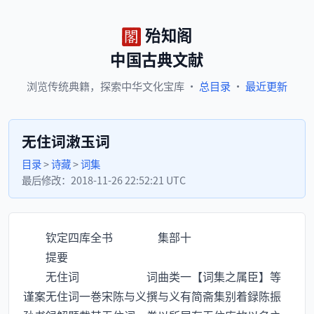
殆知阁
中国古典文献
浏览
传统典籍，
探索
中华文化宝库
·
总目录
·
最近更新
无住词潄玉词
目录
>
诗藏
>
词集
最后修改：
2018-11-26 22:52:21 UTC
钦定四库全书 集部十
提要
无住词 词曲类一【词集之属臣】等
谨案无住词一巻宋陈与义撰与义有简斋集别着録陈振