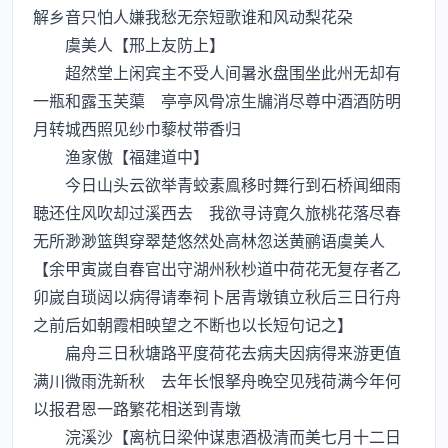
解乡音只怕人嫌我愁无奈短歌谁和风动梨花朶
虞美人【邢上友防上】
超然堂上闲宾主不受人间暑氷盘围坐此州无却有
一瓶和露玉芙蕖 亭亭风骨凉生牖消尽尊中酒酒防明
月转城西照见纱巾藜杖带香归
渔家傲【福建道中】
今日山头云欲举青蛟素鳯移时舞行到石桥闻细雨
聴还住风吹却过溪西去 我欲寻诗寛久旅桃花落尽春
无所渺渺篮舆穿翠楚悠然处高林忽送黄鹂语虞美人
【余甲寅嵗自春官出守湖州秋杪道中荷花无复存者乙
卯嵗自琐闼以病得请奉祠卜居青墩镇立秋后三日行舟
之前后如朝霞相映望之不断也以长短句记之】
扁舟三日秋塘路平度荷花去病夫因病得来游更值
满川微雨洗新秋 去年长恨拏舟晚空见残荷满今年何
以报君恩一路繁花相送到青墩
浣溪沙【离杭日梁仲谋恵酒极清而美七月十二日