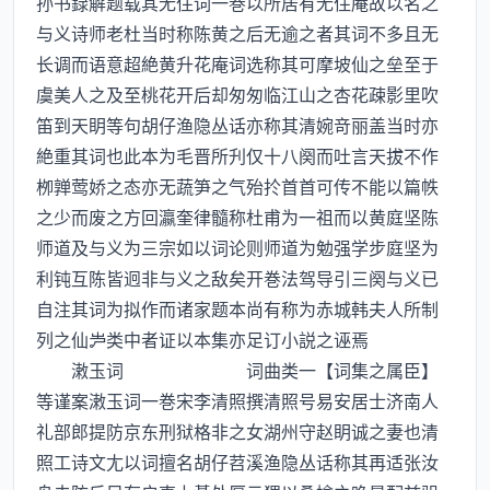
孙书録解题载其无住词一巻以所居有无住庵故以名之
与义诗师老杜当时称陈黄之后无逾之者其词不多且无
长调而语意超絶黄升花庵词选称其可摩坡仙之垒至于
虞美人之及至桃花开后却匆匆临江山之杏花疎影里吹
笛到天眀等句胡仔渔隐丛话亦称其清婉竒丽盖当时亦
絶重其词也此本为毛晋所刋仅十八阕而吐言天拔不作
栁亸莺娇之态亦无蔬笋之气殆扵首首可传不能以篇帙
之少而废之方回瀛奎律髓称杜甫为一祖而以黄庭坚陈
师道及与义为三宗如以词论则师道为勉强学步庭坚为
利钝互陈皆迥非与义之敌矣开巻法驾导引三阕与义已
自注其词为拟作而诸家题本尚有称为赤城韩夫人所制
列之仙类中者证以本集亦足订小説之诬焉
潄玉词 词曲类一【词集之属臣】
等谨案潄玉词一巻宋李清照撰清照号易安居士济南人
礼部郎提防京东刑狱格非之女湖州守赵眀诚之妻也清
照工诗文尢以词擅名胡仔苕溪渔隐丛话称其再适张汝