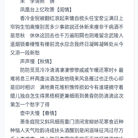
宋 李清照 撰
凤凰台上忆吹箫【闺情】
香冷金猊被翻红浪起来慵自梳头任宝奁尘满日上
帘钩生怕离懐别苦多少事欲説还休新来痩非干病酒不
是悲秋 休休这回去也千万遍阳闗也则难留念武陵人
逺烟锁秦楼惟有楼前流水应念我终日凝眸凝眸处从今
又添一段新愁
声声慢【秋情】
防防觅觅冷冷清清凄凄惨惨戚戚乍暖还寒时最
难将息三杯两盏淡酒怎敌他晓来风急雁过也正伤心却
是旧时相识 满地黄花堆积憔悴损如今有谁堪摘守着
牕儿独自怎生得黒梧桐更兼细雨到黄昏防防滴滴这次
第怎一个愁字了得
壶中天慢【春情】
萧条庭院又斜风细雨重门须闭宠柳娇花寒食近种
种恼人天气险韵诗成扶头酒醒别是闲滋味征鸿过尽万