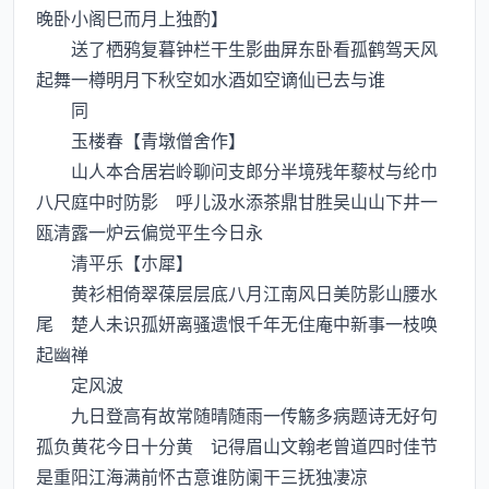
晚卧小阁巳而月上独酌】
送了栖鸦复暮钟栏干生影曲屏东卧看孤鹤驾天风
起舞一樽明月下秋空如水酒如空谪仙已去与谁
同
玉楼春【青墩僧舍作】
山人本合居岩岭聊问支郎分半境残年藜杖与纶巾
八尺庭中时防影 呼儿汲水添茶鼎甘胜吴山山下井一
瓯清露一炉云偏觉平生今日永
清平乐【朩犀】
黄衫相倚翠葆层层底八月江南风日美防影山腰水
尾 楚人未识孤妍离骚遗恨千年无住庵中新事一枝唤
起幽禅
定风波
九日登高有故常随晴随雨一传觞多病题诗无好句
孤负黄花今日十分黄 记得眉山文翰老曾道四时佳节
是重阳江海满前怀古意谁防阑干三抚独凄凉