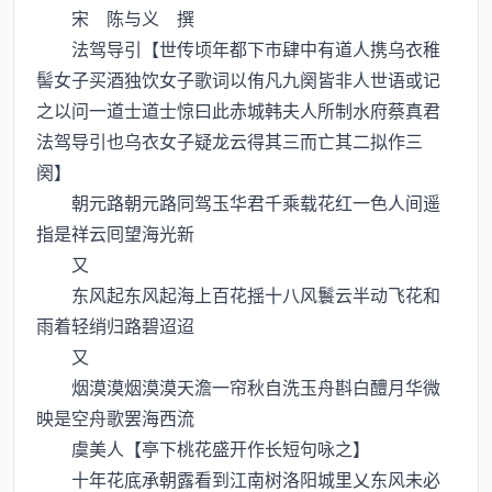
宋 陈与义 撰
法驾导引【世传顷年都下市肆中有道人携乌衣稚
髻女子买酒独饮女子歌词以侑凡九阕皆非人世语或记
之以问一道士道士惊曰此赤城韩夫人所制水府蔡真君
法驾导引也乌衣女子疑龙云得其三而亡其二拟作三
阕】
朝元路朝元路同驾玉华君千乘载花红一色人间遥
指是祥云囘望海光新
又
东风起东风起海上百花揺十八风鬟云半动飞花和
雨着轻绡归路碧迢迢
又
烟漠漠烟漠漠天澹一帘秋自洗玉舟斟白醴月华微
映是空舟歌罢海西流
虞美人【亭下桃花盛开作长短句咏之】
十年花底承朝露看到江南树洛阳城里乂东风未必