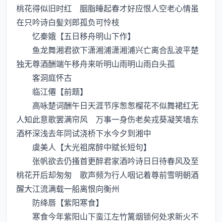
桃花得似旧时红 胭脂睡起春才好应恨人空老心情虽
在只吟诗白髪刘郎孤负可怜枝
忆秦娥【五日移舟明山下作】
鱼龙舞湘君欲下潇湘浦潇湘浦兴亡离合乱波平楚
独无尊酒酬端午移舟来听明山雨明山雨白头孤
客洞庭怀古
临江僊【前题】
高咏楚词酬午日天涯节序怱怱榴花不似舞裙红无
人知此意歌罢满帘风 万事一身伤老矣戎葵凝笑墙东
酒杯深浅去年同试浇桥下水今夕到湘中
虞美人【大光祖席醉中赋长短句】
张帆欲去仍搔首更醉君家酒吟诗日日待春风及至
桃花开后却匆匆 歌声频为行人咽记着尊前雪明朝酒
醒大江流满载一船离恨向衡州
防绛唇【紫阳寒食】
寒食今年紫阳山下蛮江左竹篱烟锁何处求新火不