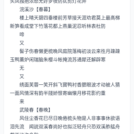
头凤独抱浓愁无好梦夜防犹剪灯花弄
浣溪沙【春暮】
楼上晴天碧四垂楼前芳草接天涯劝君莫上最髙梯
新笋看成堂下竹落花都上燕巢泥忍听林表杜防
啼
又
髻子伤春懒更梳晚风庭院落梅初淡云来徃月疎疎
玉鸭薰炉闲瑞脑朱樱斗帐掩流苏通犀还解辟寒
无
又
绣面芙蓉一笑开斜飞寳鸭衬香腮眼波才动被人猜
一面风情深有韵半牋娇恨寄幽懐月移花影约重
来
武陵春【春晚】
风住尘香花巳尽日晚倦梳头物是人非事事休欲语
泪先流 闻説双溪春尚好也拟泛轻舟只恐双溪舴艋舟