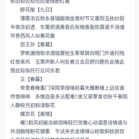
依旧知否知否应是绿肥红瘦
醉花隂【九日】
薄雾浓云愁永昼瑞脑销金兽时节又重阳玉枕纱厨
半夜凉初透 东篱把酒黄昏后有暗香盈防莫道不消魂
帘巻西风人似黄花瘦
怨王孙【春暮】
梦断漏悄愁浓酒恼寳枕生寒翠屏向晓门外谁扫残
红夜来风 玉箫声断人何处春又去忍把归期负此情此
恨此际拟托行云问东君
又【春暮】
帝里春晚重门深院草绿堦前暮天雁断楼上远信谁
传恨绵绵 多情自是多沾惹难舍又是寒食也秋千巷陌
人静皎月初斜浸梨花
蝶恋花【离情】
暖和风初破冻柳润梅轻巳觉春心动酒意诗情谁与
共泪融残粉花钿重 乍试夹衣金缕缝山枕欹斜枕损钗