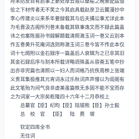
舟未防反目有启事上綦处厚云猥以桑榆之晩景配兹驵
侩之下材传者无不笑之今其启具载赵彦卫云麓漫抄中
李心传建炎以来系年要録载其与后夫搆讼事尤详此本
为毛晋汲古阁所刋巻末备载其轶事逸文而不録此篇盖
讳之也案陈振孙书録解题载清照潄玉词一巻又云别本
作五巻黄升花庵词选则称潄玉词三巻今皆不传此本仅
词十七阕附以金石録序一篇盖后人裒辑为之已非其旧
其金石録后序与刻本所载详略迥殊盖从容斋五笔中抄
出亦非完篇也清照以一妇人而词格乃抗佚周栁上张端
义贵耳集极推其元宵词永过乐秋词声声慢以为闺阁有
此文笔殆为间气良非虚美虽篇帙无多固不能不宝而存
之为词家一大宗矣乾隆四十六年十二月恭校上
总纂官【臣】纪昀【臣】陆锡熊【臣】孙士毅
总 校 官 【臣】 陆 费 墀
钦定四库全书
无住词