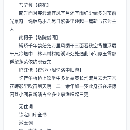
菩萨鬘【荷花】
南轩面对芙蓉浦宜风宜月还宜雨红少绿多时帘前
光景奇 绳牀乌朩几尽日繁香里睡起一篇新与花为主
人
南柯子【塔院僧阁】
矫矫千年鹤茫茫万里风阑干三面看秋空背插浮屠
千尺冷烟中 林坞村村暗溪流处处通此间何似玉霄
遥望蓬莱依约晓云东
临江僊【夜登小阁忆洛中旧游】
忆昔午桥桥上饮坐中多是豪英长沟流月去无声杏
花疎影里吹笛到天明 二十余年如一梦此身虽在堪惊
闲登小阁看新晴古今多少事渔唱起三更
无住词
钦定四库全书
潄玉词