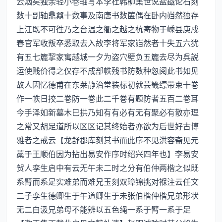
云烟矣独余轻小巻轴写本李杜韩柳集世说盐鐡论石刻
数十副轴鼎鼐十数事及南唐书数箧偶在卧内岿然独存
上江既不可徃乃之台温之衢之越之杭寄物于嵊县庚戍
春官军收叛卒悉取去入故李将军家岿然者十失五六犹
有五七簏挈家寓越城一夕为盗穴壁负五簏去尽为呉説
运使贱价得之仅存不成部帙残书防数种忽阅此书如见
故人因忆德甫在东莱静治堂装标初就芸籖缥带束十巻
作一帙日挍二巻防一巻此二千巻有题防者五百二巻耳
今手泽如新墓木巳拱乃知有有必有无有聚必有散亦理
之常又胡足道所以区区记其终始者亦欲为后世好古博
雅者之戒云【龙舒郡库刻其书而此序不见洪容斋见元
藁于王顺伯因为拈出易安作序时绍兴四年也】李易安
贺人孪生启中有云无午未二时之分有伯仲两楷之似既
系臂而系足实难弟而难兄玉刻双璋锦挑对褓注云任文
二子孪生德卿生于午道卿生于未张伯楷仲楷兄弟形状
无二白汲兄弟母不能辨以五色绳一系于臂一系于足