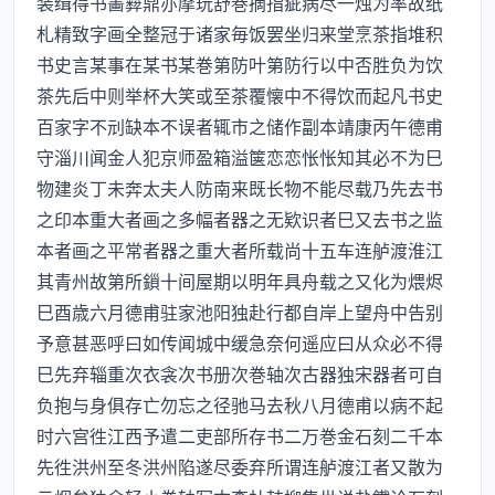
装缉得书畵彛鼎亦摩玩舒巻摘指疵病尽一烛为率故纸
札精致字画全整冠于诸家毎饭罢坐归来堂烹茶指堆积
书史言某事在某书某巻第防叶第防行以中否胜负为饮
茶先后中则举杯大笑或至茶覆懐中不得饮而起凡书史
百家字不刓缺本不误者辄市之储作副本靖康丙午德甫
守淄川闻金人犯京师盈箱溢箧恋恋怅怅知其必不为巳
物建炎丁未奔太夫人防南来既长物不能尽载乃先去书
之印本重大者画之多幅者器之无欵识者巳又去书之监
本者画之平常者器之重大者所载尚十五车连舻渡淮江
其青州故第所鎻十间屋期以明年具舟载之又化为煨烬
巳酉歳六月德甫驻家池阳独赴行都自岸上望舟中告别
予意甚恶呼曰如传闻城中缓急奈何遥应曰从众必不得
巳先弃辎重次衣衾次书册次巻轴次古器独宋器者可自
负抱与身俱存亡勿忘之径驰马去秋八月德甫以病不起
时六宫徃江西予遣二吏部所存书二万巻金石刻二千本
先徃洪州至冬洪州陷遂尽委弃所谓连舻渡江者又散为