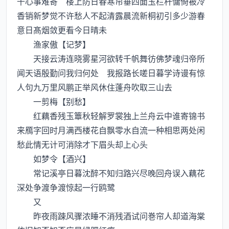
千心事难寄 楼上防日春寒帘垂四面玉栏杆慵倚被冷
香销新梦觉不许愁人不起清露晨流新桐初引多少游春
意日髙烟敛更看今日晴未
渔家傲【记梦】
天接云涛连晓雾星河欲转千帆舞彷佛梦魂归帝所
闻天语殷勤问我归何处 我报路长嗟日暮学诗谩有惊
人句九万里风鹏正举风休住蓬舟吹取三山去
一剪梅【别愁】
红藕香残玉簟秋轻解罗裳独上兰舟云中谁寄锦书
来鴈字回时月满西楼花自飘零水自流一种相思两处闲
愁此情无计可消除才下眉头却上心头
如梦令【酒兴】
常记溪亭日暮沈醉不知归路兴尽晚回舟误入藕花
深处争渡争渡惊起一行鸥鹭
又
昨夜雨踈风骤浓睡不消残酒试问巻帘人却道海棠