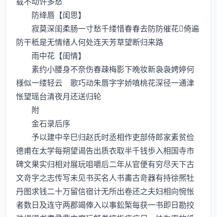
载不动许多愁
防绛唇【闺思】
寂莫深闺柔肠一寸愁千缕惜春春去防防催花倚遍
防干秪是无情绪人何处连天芳草望断归来路
雨中花【闺情】
素约小腰身不奈伤春疎梅影下晩妆新袅袅娉婷何
様似一缕轻云 歌巧动朱唇字字娇嗔桃花深径一通津
怅望瑶台清夜月还送归轮
附
金石录后序
予以建中辛巳归赵氏时丞相作吏部侍郎家素贫俭
德甫在太学每朔望谒告出质衣取半千钱歩入相国寺市
碑文果实归相对展玩咀嚼后二年从官便有穷尽天下古
文竒字之志传写未见书买名人书畵古竒器有持徐熈牡
丹图求钱二十万留信宿计无所出卷还之夫妇相向惋怅
者数日及连守两郡竭俸入以事鈆椠每获一书即日勘挍