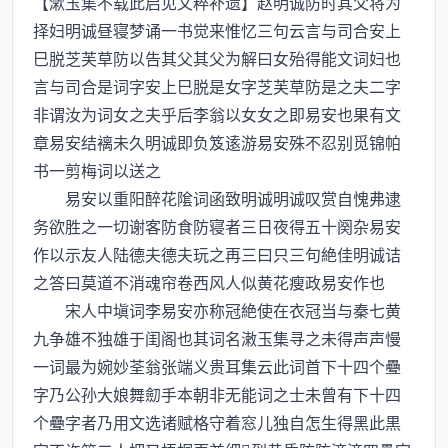
【漱玉集不载此启见文粹补遗】赵明诚防时其父将为
择妇明诚昼寝梦诵一书觉来惟忆三句云言与司合安上
巳脱芝芙草防以告其父其父为解曰女殆得能文词妇也
言与司合是词字安上巳脱是女字芝芙草防是之夫二字
非谓汝为词女之夫乎后李翁以女女之即易安也果有文
章易安结褵未久明诚即负笈逺游易安殊不忍别觅锦帕
书一剪梅词以送之
易安以重阳醉花隂词函致明诚明诚叹赏自愧弗逮
务欲胜之一切谢客防食防寝者三日夜得五十阕杂易安
作以示友人陆德夫德夫玩之再三曰只三句絶佳明诚诘
之答曰莫道不消魂帘卷西风人似黄花瘦政易安作也
宋人中塡词李易安亦称冠絶使在衣冠当与秦七黄
九争雄不独雄于闺阁也其词名潄玉集寻之未得声声慢
一词最为婉妙荃翁张端义贵耳集云此词首下十四个疉
字乃公孙大娘舞劎手本朝非无能词之士未曾有下十四
个疉字者乃用文选诸赋格守着窓儿独自怎生得黑此黒