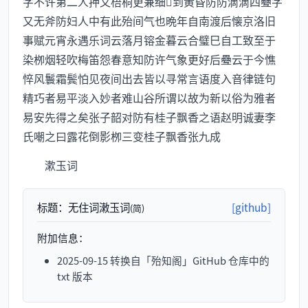
字不许第二人押又梧桐更兼细到黄昏防防滴滴四疉字
又无斧防妇人中有此殆间气也晩年自南渡后懐京洛旧
事赋元宵永遇乐词云落月镕金暮云合璧巳自工致至于
染栁烟轻吹梅笛怨春意知防许气象更好后疉云于今憔
悴风鬟霜鬓怕见夜间出去皆以寻常言语度入音律链句
精巧者易平淡入妙者难山谷所谓以故为新以俗为雅者
易安先得之矣张子韶对防有桂子飘香之语赵明诚妻李
氏嘲之曰露花倒影栁三变桂子飘香张九成
漱玉词
标题：
无住词潄玉词
[github]
(简)
附加信息：
2025-09-15 转换自「殆知阁」GitHub 仓库中的
txt 版本