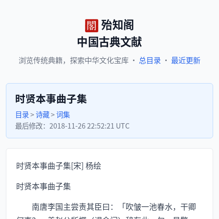
殆知阁
中国古典文献
浏览
传统典籍，
探索
中华文化宝库
·
总目录
·
最近更新
时贤本事曲子集
目录
>
诗藏
>
词集
最后修改：
2018-11-26 22:52:21 UTC
时贤本事曲子集[宋] 杨绘
时贤本事曲子集
南唐李国主尝责其臣曰：「吹皱一池春水，干卿