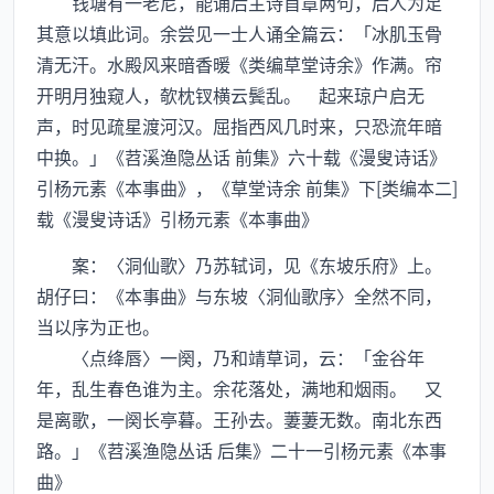
钱塘有一老尼，能诵后主诗首章两句，后人为足
其意以填此词。余尝见一士人诵全篇云：「冰肌玉骨
清无汗。水殿风来暗香暖《类编草堂诗余》作满。帘
开明月独窥人，欹枕钗横云鬓乱。 起来琼户启无
声，时见疏星渡河汉。屈指西风几时来，只恐流年暗
中换。」《苕溪渔隐丛话 前集》六十载《漫叟诗话》
引杨元素《本事曲》，《草堂诗余 前集》下[类编本二]
载《漫叟诗话》引杨元素《本事曲》
案：〈洞仙歌〉乃苏轼词，见《东坡乐府》上。
胡仔曰：《本事曲》与东坡〈洞仙歌序〉全然不同，
当以序为正也。
〈点绛唇〉一阕，乃和靖草词，云：「金谷年
年，乱生春色谁为主。余花落处，满地和烟雨。 又
是离歌，一阕长亭暮。王孙去。萋萋无数。南北东西
路。」《苕溪渔隐丛话 后集》二十一引杨元素《本事
曲》