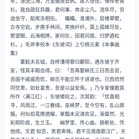
年，漂流江海，万里烟浪云帆。故人惊怪，憔悴老青
衫。我自疏狂异趣，君何事、奔走尘凡。流年尽，穷
途坐守，船尾冻相衔。 巉巉。淮浦外，层楼翠壁，
古寺空岩。步携手林间，笑挽纤纤。莫上孤峰尽处，
萦望眼、云海相搀。家何在，因君问我，归梦遶松
杉。」毛斧季校本《东坡词》上引杨元素《本事曲
集》
董毅夫名钺，自梓漕得罪归鄱阳，遇东坡于齐
安，怪其丰暇自得。曰：「吾再娶柳氏三日而去官，
吾固不戚戚而忧，柳氏不能忘怀于进退也。已而欣然
同忧患，如处富贵，吾是以益安焉。」乃令家僮歌其
所作〈满江红〉，东坡嗟叹之，次其韵：「忧喜相
寻，风雨过、一江春绿。巫峡梦，至今空有，乱山屏
簇。何似伯鸾携德耀，箪瓢未足清欢足。渐粲然、光
彩照阶庭，生兰玉。 幽梦里、传心曲。肠断处、凭
他续。文君 知否，笑君卑辱。君不见周南歌汉广，天