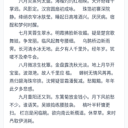
六月炎蒸何太盛。海榴灼灼红相映。天外奇峰千
掌迥。风影定。汉宫圆扇初成咏。 珠箔初褰深院
静。绛绡衣窄冰肤莹。睡起日高堆酒兴。厌厌病。宿
酲和梦何时醒。
七月芙蓉生翠水。明霞拂脸新妆媚。疑是楚宫歌
舞妓。争宠丽。临风起舞夸腰细。 乌鹊桥边新雨
霁。长河清水冰无地。此夕有人千里外。经年岁。犹
嗟不及牵牛会。
八月微凉生枕簟。金盘露洗秋光淡。地上月华开
宝鉴。波潋滟。故人千里应 槛。 蝉树无情风苒苒。
燕归碧海珠帘揜。沈臂疑冒霜潘鬓减。愁黯黯。年年
此夕多悲感。
九月重阳还又到。东篱菊放金钱小。月下风前愁
不少。谁语笑。吴娘捣练腰肢袅。 槁叶半轩慵更
扫。 栏岂是闲临眺。欲向南云新鴈道。休草草。来时
取伊消耗。