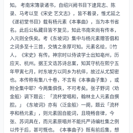
知。 考南宋簿录诸书，自绍兴阙书目下逮晁志、陈
录、马考以至《宋史 艺文志》，皆不着录，惟尤延之
《遂初堂书目》载有杨元素《本事曲》，当为本书省
名。此后公私藏目皆不复见，知此书南宋尚有传本，
入元则全佚矣。考《东坡词》集中与杨元素赠答倡和
之词多至十三首，交情之亲厚可知。元素名绘，竹
人，《宋史》有传。神宗时以侍读学士出知亳州，历
应天、杭州。据王文诰苏诗总案，知其守杭在熙宁五
年甲寅七月，时东坡方以同乡为杭倅，故过从尤契密
也。本传称有集八十卷，不言有《本事曲子集》，或
附全集中耶？今两集俱佚，不可考矣。张子野词〈劝
金船〉调下题云：「流杯堂唱和，翰林主人元素自撰
腔。」《东坡词》亦有〈泛金船〉一阕，题云「流杯
亭和杨元素」，则元素固自能词，且晓畅音律，今
张、苏词具在，而元素原唱并不能托严诗编杜集之例
以传于后，甚可慨也。《本事曲子》既有前后集，想