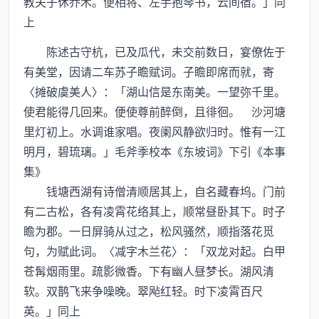
教夫子休乔木。便相将、左手抱琴书，云间宿。」同
上
陈述古守杭，已及瓜代，未交前数日，宴僚佐于
有美堂，因请二车苏子瞻赋词。子瞻即席而就，寄
〈摊破虞美人〉：「湖山信是东南美。一望弥千里。
使君能得几回来。便使尊前醉倒，且徘徊。 沙河塘
里灯初上。水调谁家唱。夜阑风静欲归时。惟有一江
明月，碧琉璃。」毛斧季校本《东坡词》下引《本事
集》
钱塘西湖有诗僧清顺居其上，自名藏春坞。门前
有二古松，各有凌霄花络其上，顺常昼卧其下。时子
瞻为郡。一日屏骑从过之，松风骚然，顺指落花觅
句，为赋此词。〈减字木兰花〉：「双龙对起。白甲
苍髯烟雨里。疏影微香。下有幽人昼梦长。湖风清
软。双鹊飞来争噪晚。翠飐红轻。时下凌霄百尺
英。」同上