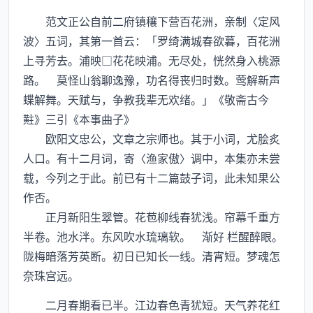
范文正公自前二府镇穰下营百花洲，亲制〈定风
波〉五词，其第一首云：「罗绮满城春欲暮，百花洲
上寻芳去。浦映□花花映浦。无尽处，恍然身入桃源
路。 莫怪山翁聊逸豫，功名得丧归时数。莺解新声
蝶解舞。天赋与，争教我辈无欢绪。」《敬斋古今
黈》三引《本事曲子》
欧阳文忠公，文章之宗师也。其于小词，尤脍炙
人口。有十二月词，寄〈渔家傲〉调中，本集亦未尝
载，今列之于此。前已有十二篇鼓子词，此未知果公
作否。
正月新阳生翠管。花苞柳线春犹浅。帘幕千重方
半卷。池水泮。东风吹水琉璃软。 渐好 栏醒醉眼。
陇梅暗落芳英断。初日已知长一线。清宵短。梦魂怎
奈珠宫远。
二月春期看已半。江边春色青犹短。天气养花红