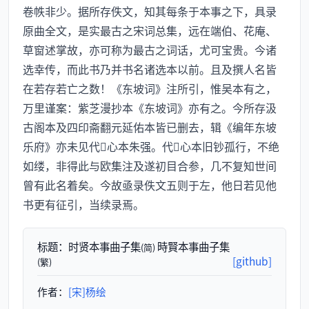
卷帙非少。据所存佚文，知其每条于本事之下，具录
原曲全文，是实最古之宋词总集，远在端伯、花庵、
草窗述掌故，亦可称为最古之词话，尤可宝贵。今诸
选幸传，而此书乃并书名诸选本以前。且及撰人名皆
在若存若亡之数！《东坡词》注所引，惟吴本有之，
万里谨案：紫芝漫抄本《东坡词》亦有之。今所存汲
古阁本及四印斋翻元延佑本皆已删去，辑《编年东坡
乐府》亦未见代心本朱强。代心本旧钞孤行，不绝
如缕，非得此与欧集注及遂初目合参，几不复知世间
曾有此名着矣。今故亟录佚文五则于左，他日若见他
书更有征引，当续录焉。
标题：
时贤本事曲子集
時賢本事曲子集
(简)
[github]
(繁)
作者：
[宋]杨绘