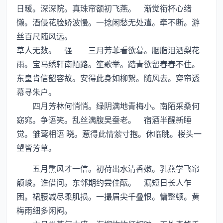
日暖。深深院。真珠帘额初飞燕。 渐觉衔杯心绪
懒。酒侵花脸娇波慢。一捻闲愁无处遣。牵不断。游
丝百尺随风远。
草人无数。 强 三月芳菲看欲暮。胭脂泪洒梨花
雨。宝马绣轩南陌路。笙歌举。踏青欲留春春不住。
东皇肯信韶容故。安得此身如柳絮。随风去。穿帘透
幕寻朱户。
四月芳林何悄悄。绿阴满地青梅小。南陌采桑何
窈窕。争语笑。乱丝满腹吴蚕老。 宿酒半醒新睡
觉。雏莺相语 晓。惹得此情萦寸抱。休临眺。楼头一
望皆芳草。
五月熏风才一信。初荷出水清香嫩。乳燕学飞帘
额峻。谁借问。东邻期约尝佳酝。 漏短日长人乍
困。裙腰减尽柔肌损。一撮眉尖千叠恨。慵整顿。黄
梅雨细多闲闷。