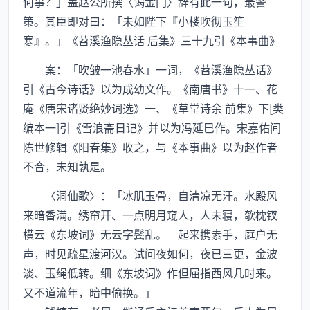
何事？」盖赵公所撰〈谒金门〉辞有此一句，最警
策。其臣即对曰：「未如陛下『小楼吹彻玉笙
寒』。」《苕溪渔隐丛话 后集》三十九引《本事曲》
案：「吹皱一池春水」一词，《苕溪渔隐丛话》
引《古今诗话》以为成幼文作。《南唐书》十一、花
庵《唐宋诸贤绝妙词选》一、《草堂诗余 前集》下[类
编本一]引《雪浪斋日记》并以为冯延巳作。宋嘉佑间
陈世修辑《阳春集》收之，与《本事曲》以为赵作者
不合，未知孰是。
〈洞仙歌〉：「冰肌玉骨，自清凉无汗。水殿风
来暗香满。绣帘开、一点明月窥人，人未寝，欹枕钗
横云《东坡词》无云字鬓乱。 起来携素手，庭户无
声，时见疏星渡河汉。试问夜如何，夜已三更，金波
淡、玉绳低转。细《东坡词》作但屈指西风几时来。
又不道流年，暗中偷换。」