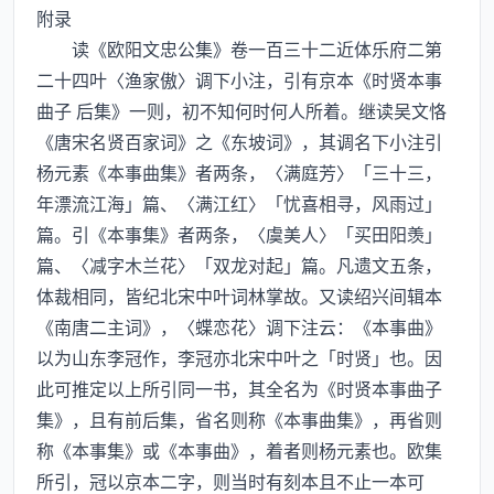
附录
读《欧阳文忠公集》卷一百三十二近体乐府二第
二十四叶〈渔家傲〉调下小注，引有京本《时贤本事
曲子 后集》一则，初不知何时何人所着。继读吴文恪
《唐宋名贤百家词》之《东坡词》，其调名下小注引
杨元素《本事曲集》者两条，〈满庭芳〉「三十三，
年漂流江海」篇、〈满江红〉「忧喜相寻，风雨过」
篇。引《本事集》者两条，〈虞美人〉「买田阳羡」
篇、〈减字木兰花〉「双龙对起」篇。凡遗文五条，
体裁相同，皆纪北宋中叶词林掌故。又读绍兴间辑本
《南唐二主词》，〈蝶恋花〉调下注云：《本事曲》
以为山东李冠作，李冠亦北宋中叶之「时贤」也。因
此可推定以上所引同一书，其全名为《时贤本事曲子
集》，且有前后集，省名则称《本事曲集》，再省则
称《本事集》或《本事曲》，着者则杨元素也。欧集
所引，冠以京本二字，则当时有刻本且不止一本可