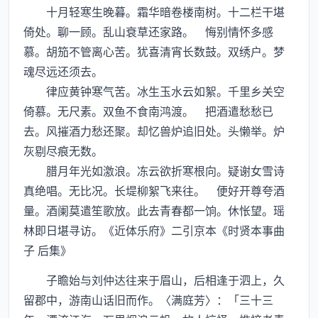
十月轻寒生晚暮。霜华暗卷楼南树。十二栏干堪
倚处。聊一顾。乱山衰草还家路。 悔别情怀多感
慕。胡笳不管离心苦。犹喜清宵长数鼓。双绣户。梦
魂尽远还须去。
律应黄钟寒气苦。冰生玉水云如絮。千里乡关空
倚慕。无尺素。双鱼不食南鸿渡。 把酒遣愁愁已
去。风摧酒力愁还聚。却忆兽炉追旧处。头懒举。炉
灰剔尽痕无数。
腊月年光如激浪。冻云欲折寒根向。疑谢女雪诗
真绝唱。无比况。长堤柳絮飞来往。 便好开尊夸酒
量。酒阑莫遣笙歌放。此去青春都一饷。休怅望。瑶
林即日堪寻访。《近体乐府》二引京本《时贤本事曲
子 后集》
子瞻始与刘仲达往来于眉山，后相逢于泗上，久
留郡中，游南山话旧而作。〈满庭芳〉：「三十三