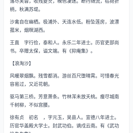
落尽芙蓉，收残菱芡，晚色凄迷。断荇随流，枯荷折
柄，秋满苏堤。
沙禽自在幽栖。极浦外、天连水低。粉坠莲房，波漂
菰米，烟暝湖西。
王直 字行俭，泰和人。永乐二年进士。历官吏部尚
书。卒赠太保，谥文端。有《抑庵集》。
【浪淘沙】
风暖翠烟飘。残雪都消。游丝百尺堕晴霄。可惜春光
容易过，又近花朝。
驱马第三桥。芳意萧条。竹林浑未放夭桃。瘦尽城南
千树柳，不似宫腰。
徐有贞 初名 ，字元玉，吴县人。宣德八年进士。
历官华盖殿大学士。封武功伯。谪戍云南。有《武功