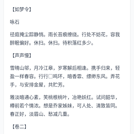
【如梦令】
咏石
径庭掩尘踪静悄。雨长苔痕缭绕。行处不妨花，容我
醉眠偏好。休扫。休扫。待积落红多少。
【声声慢】
雪晴山邬，月冷江皋，岁寒解后相逢。携手归来，轻
盈一样春容。行行□鸣环，暗香霏、缥缈东风。弄花
手，与安排金屋，共贮芳。
雅淡暗通心素，笑桃根桃叶，冶艳妖红。试问韶华，
樽前若个情浓。想是乔家姊妹，可人处、清致皆同。
春正好，淡眉山、愁减几重。
【卷二】