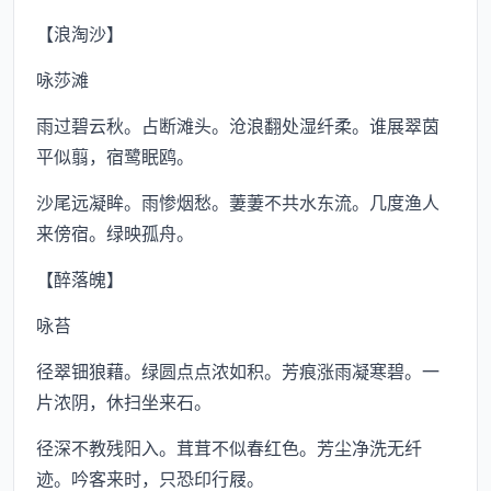
【浪淘沙】
咏莎滩
雨过碧云秋。占断滩头。沧浪翻处湿纤柔。谁展翠茵
平似翦，宿鹭眠鸥。
沙尾远凝眸。雨惨烟愁。萋萋不共水东流。几度渔人
来傍宿。绿映孤舟。
【醉落魄】
咏苔
径翠钿狼藉。绿圆点点浓如积。芳痕涨雨凝寒碧。一
片浓阴，休扫坐来石。
径深不教残阳入。茸茸不似春红色。芳尘净洗无纤
迹。吟客来时，只恐印行屐。