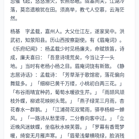
忽催飞起，悠悠渔火，长照愁眠。陇塞间关，江湖冷
落，莫恋遗粮犹在田。须高举，教弋人空慕，云海茫
然。
杨基 字孟载，嘉州人。大父仕江左，遂家吴中。洪
武初，知荥阳县。历山西按察副使。有《眉庵词》。
《乐府纪闻》：杨孟载少时见杨廉夫，命赋铁笛，诗
成，廉夫喜曰：「吾意诗境荒矣，今当让子一头
地。」当时有老杨小杨之目。眉庵词饶有新致。《静
志居诗话》：孟载诗：「芳草渐于歌馆密，落花偏向
舞筵多。」「细柳已黄千万缕，小桃初白两三花。」
「布谷雨晴宜种药，葡萄水暖欲生芹。」「雨颉风颃
枝外蝶，柳遮花映树头莺。」「燕子绿芜三月雨，杏
花春水一群鹅。」「江浦荷花双鹭雨，驿亭杨柳一蝉
风。」「一路诗从愁里得，二分春向客中过。」「立
近晚风迷蛱蝶，坐临秋水映芙蓉。」「罗幕有香莺梦
暖，绮窗无月雁声寒。」「眉晕浅颦横晓绿，脸消残