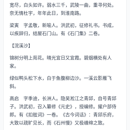
宽尽，白头如许。弱水三千，武陵一曲，重寻何处。
奈无情杜宇，年年此日，到淮南路。
梁寅 字孟敬，新喻人。洪武初，征修礼书。书成，
以疾辞归，结屋石门山。有《石门集》二卷。
【浣溪沙】
锦树分明上苑花。晴光宜日又宜霞。碧烟横处有人
家。
绿似鸭头松下水，白于鱼腹柳边沙。一溪云影雁飞
斜。
高启 字季迪，长洲人。隐吴淞江之青邱，自号青邱
子。洪武初，召入纂修《元史》，授编修。擢户部侍
郎。有《扣舷词》一卷。《古今词话》：青邱乐府，
大致以疏旷见长，而《石州慢》又极缠绵之致。