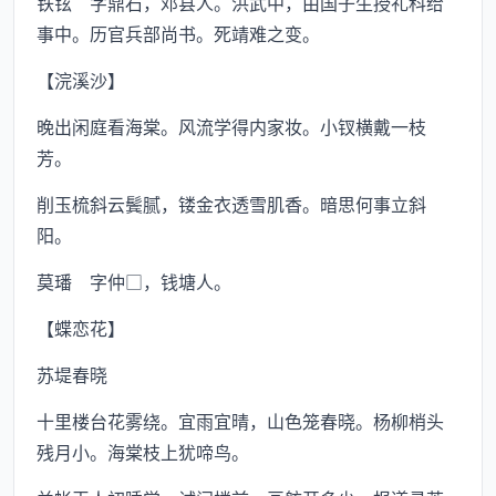
铁铉 字鼎石，邓县人。洪武中，由国子生授礼科给
事中。历官兵部尚书。死靖难之变。
【浣溪沙】
晚出闲庭看海棠。风流学得内家妆。小钗横戴一枝
芳。
削玉梳斜云鬓腻，镂金衣透雪肌香。暗思何事立斜
阳。
莫璠 字仲□，钱塘人。
【蝶恋花】
苏堤春晓
十里楼台花雾绕。宜雨宜晴，山色笼春晓。杨柳梢头
残月小。海棠枝上犹啼鸟。