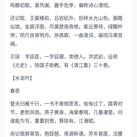
鸣榔初歇。喜凭阑、握手危亭，偏称诗心澄彻。
还记取、王粲楼前，吕岩矶外，别样水光山色。烟霞
仙馆，金碧浮图，尽属楚南奇绝。紫云箫待，绿醑杯
停，咫尺良宵明月。拚高歌、一曲清词，遍彻冯夷宫
阙。
贝琼 字廷臣，一字廷琚，崇德人。洪武初，征修
《元史》，除国子助教。有《清江集》三十卷。
【水龙吟】
春思
楚天归雁千行，一书不寄相思苦。匆匆过了，踏青时
节，更愁风雨。燕子黄昏，海棠春晓，几番凄楚。问
谁能为写，重重别恨，算除有、江淹赋。
尚记银屏翠箔，抱琵琶、夜调新谱。芳年易度，沈腰