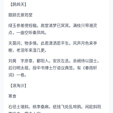
【鹧鸪天】
题顾氏景筠堂
绿玉参差傍短楹。高堂清梦已冥冥。满枝只带湘灵
点，一曲空听秦凤鸣。
天莫问，物多情。此君潇洒若平生。风声月色来亭
榭，老泪年来湿几更。
刘昺 字彦章，鄱阳人。安庆左丞。余阙待以国士。
后归明太祖，授中书博士厅谘议典签。有《春雨轩
词》一卷。
【浪淘沙】
寒食
石径土墙斜。桃李桑麻。纸钱飞处乱啼鸦。闲趁斜阳