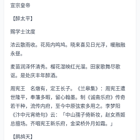
宣宗皇帝
【醉太平】
赐学士沈度
浓云散雨收。花苑内鸣鸠。晓来喜见日光浮，暖融融
永昼。
麦苗润泽怀清秀。榴花湿映红光溜。田家歌舞尽歌
讴。是处庆丰年醉酒。
周宪王 名燉有，定王长子。《兰皋集》：周宪王遭
世隆平，奉藩多暇，留心翰墨。制《诚斋乐府》传奇
若干种，流传内府，至今中原弦索多用之。李梦阳
《汴中元宵绝句》云：「中山孺子倚新妆，赵女燕姬
总擅场。齐唱宪王新乐府，金梁桥外月如霜。」
【鹧鸪天】