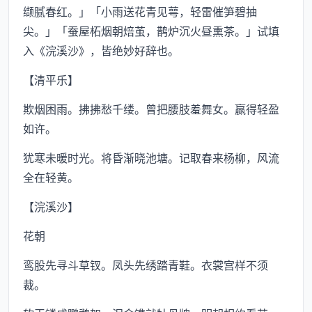
缬腻春红。」「小雨送花青见萼，轻雷催笋碧抽
尖。」「蚕屋柘烟朝焙茧，鹊炉沉火昼熏茶。」试填
入《浣溪沙》，皆绝妙好辞也。
【清平乐】
欺烟困雨。拂拂愁千缕。曾把腰肢羞舞女。赢得轻盈
如许。
犹寒未暖时光。将昏渐晓池塘。记取春来杨柳，风流
全在轻黄。
【浣溪沙】
花朝
鸾股先寻斗草钗。凤头先绣踏青鞋。衣裳宫样不须
裁。