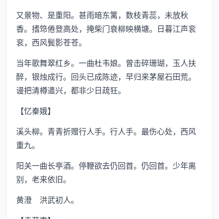
又景物、是重阳。甚雨暗东篱，数枝青蕊，未放秋
香。搘筇倦登高处，掩柴门衰柳映横塘。日暮江声衮
衮，西风鬓影苍苍。
当年歌舞翠红乡。一曲杜韦娘。曾击碎珊瑚，玉人扶
醉，银烛成行。回头已成陈迹，早归来茅屋石田荒。
谩把清樽遣兴，都非少日疏狂。
【忆秦娥】
溪头柳。青青折赠行人手。行人手。最伤心处，西风
重九。
阳关一曲长亭酒。停鞭欲去仍回首。仍回首。少年离
别，老来依旧。
黄澄 洪武初人。