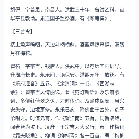
胡俨 字若思，南昌人。洪武三十年，曾试乙科，官
华亭县教谕。累迁国子监祭酒。有《颐庵集》。
【三台令】
楼上角声呜咽，天边斗柄横斜。酒醒风惊帘幙，漏残
月在梅花。
瞿祐 字宗吉，钱唐人。洪武中，以荐历宜阳训导。
升周府长史。永乐间，谪保安。洪熙元年，放还。有
《乐府遗音》五卷、《余清词》一卷。《西湖志
余》：瞿宗吉风情丽逸，著《剪灯新话》及乐府歌
词，多偎红倚翠之语，为时传诵。及谪戍保安，当兴
安失守，边境萧条。永乐己亥，降佛曲于塞外，选子
弟唱之。时值元宵，作《望江南》五首，词旨凄绝，
闻者皆为泣下。凌彦 于宗吉为大父行，彦 作梅词
《霜天晓角》、柳词《柳梢青》各一百首，号「梅柳