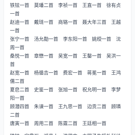
铁铉一首 莫璠二首 李祯一首 王直一首 徐有贞
一首
赵迪一首 戴琏一首 商辂一首 聂大年三首 王越
一首
张宁一首 汤允勣一首 李东阳一首 姚绶一首 沈
周一首
桑悦一首 章懋一首 吴宽一首 王鏊一首 吴洪一
首
赵宽一首 杨循吉一首 费宏一首 蒋冕一首 王鸿
儒二首
夏皀二首 史鉴一首 张旭一首 祝允明一首 李梦
阳一首
顾潜四首 朱谏一首 王九思一首 边贡二首 顾璘
二首
唐寅一首 周用二首 陈霆二首 王廷相一首