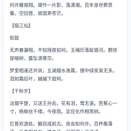
何许雁南翔。堪怜一片影、落潇湘。百年身世费思
量。空回首、故国渺苍茫。
【临江仙】
街鼓
无声春漏咽，不知残夜如何。玉绳历落耿银河。鹊惊
穿暗树，露坠滴寒莎。
梦里相逢还共说，五湖烟水渔蓑。镜中绿发渐无多。
泪如霜后叶，摵摵下庭柯。
【千秋岁】
淡烟平楚，又送王孙去。花有泪，莺无语。芭蕉心一
寸，杨柳丝千缕。今夜雨。定应化作相思树。
忆昔欢游处。触目成前古。良会知何许。百杯桑落