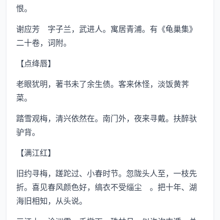
恨。
谢应芳 字子兰，武进人。寓居青浦。有《龟巢集》
二十卷，词附。
【点绛唇】
老眼犹明，著书未了余生债。客来休怪，淡饭黄荠
菜。
踏雪观梅，清兴依然在。南门外，夜来寻戴。扶醉驮
驴背。
【满江红】
旧约寻梅，蹉跎过、小春时节。忽陇头人至，一枝先
折。喜见春风颜色好，缟衣不受缁尘 。把十年、湖
海旧相知，从头说。