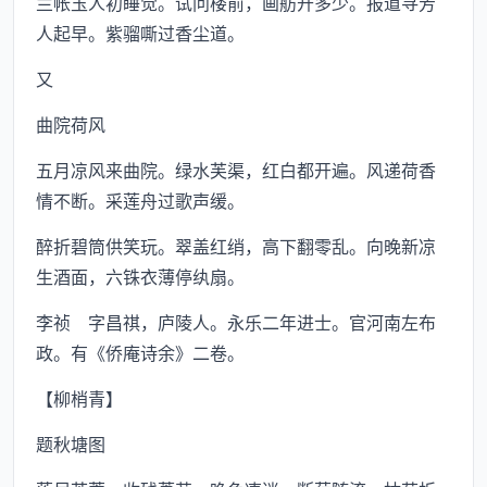
兰帐玉人初睡觉。试问楼前，画舫开多少。报道寻芳
人起早。紫骝嘶过香尘道。
又
曲院荷风
五月凉风来曲院。绿水芙渠，红白都开遍。风递荷香
情不断。采莲舟过歌声缓。
醉折碧筒供笑玩。翠盖红绡，高下翻零乱。向晚新凉
生酒面，六铢衣薄停纨扇。
李祯 字昌祺，庐陵人。永乐二年进士。官河南左布
政。有《侨庵诗余》二卷。
【柳梢青】
题秋塘图