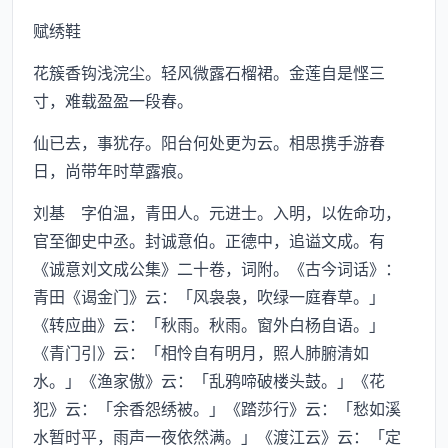
赋绣鞋
花簇香钩浅浣尘。轻风微露石榴裙。金莲自是悭三
寸，难载盈盈一段春。
仙已去，事犹存。阳台何处更为云。相思携手游春
日，尚带年时草露痕。
刘基 字伯温，青田人。元进士。入明，以佐命功，
官至御史中丞。封诚意伯。正德中，追谥文成。有
《诚意刘文成公集》二十卷，词附。《古今词话》：
青田《谒金门》云：「风袅袅，吹绿一庭春草。」
《转应曲》云：「秋雨。秋雨。窗外白杨自语。」
《青门引》云：「相怜自有明月，照人肺腑清如
水。」《渔家傲》云：「乱鸦啼破楼头鼓。」《花
犯》云：「余香怨绣被。」《踏莎行》云：「愁如溪
水暂时平，雨声一夜依然满。」《渡江云》云：「定