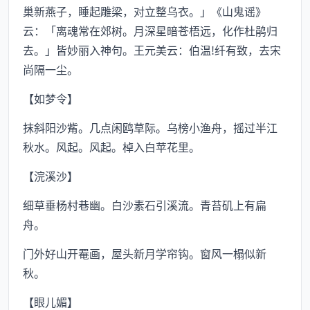
巢新燕子，睡起雕梁，对立整乌衣。」《山鬼谣》
云：「离魂常在郊树。月深星暗苍梧远，化作杜鹃归
去。」皆妙丽入神句。王元美云：伯温!纤有致，去宋
尚隔一尘。
【如梦令】
抹斜阳沙觜。几点闲鸥草际。乌榜小渔舟，摇过半江
秋水。风起。风起。棹入白苹花里。
【浣溪沙】
细草垂杨村巷幽。白沙素石引溪流。青苔矶上有扁
舟。
门外好山开罨画，屋头新月学帘钩。窗风一榻似新
秋。
【眼儿媚】