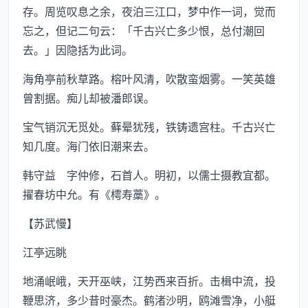
存。周览叹息之余，夜泊三江口，梦中作一词，觉而
忘之，但记二句云：「千古兴亡多少恨，总付潮回
去。」因隐括为此词。
海角亭前秋草路。榕叶风清，吹散蛮烟雾。一笑英雄
曾割据。痴儿却被潘郎误。
宝气销沉无觅处。藓晕犹残，铁铸遗宫柱。千古兴亡
知几度。海门依旧潮来去。
韩守益 字仲修，石首人。明初，以儒士摄教宜都。
擢春坊中允。有《樗寿藁》。
【苏武慢】
江亭远眺
地涌岷峨，天开巫峡，江势西来百折。击楫中流，投
鞭思济，多少昔时豪杰。鹤渚沙明，鸥滩雪净，小艇