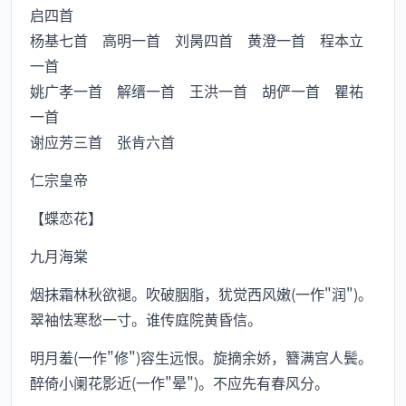
启四首
杨基七首 高明一首 刘昺四首 黄澄一首 程本立
一首
姚广孝一首 解缙一首 王洪一首 胡俨一首 瞿祐
一首
谢应芳三首 张肯六首
仁宗皇帝
【蝶恋花】
九月海棠
烟抹霜林秋欲褪。吹破胭脂，犹觉西风嫩(一作"润")。
翠袖怯寒愁一寸。谁传庭院黄昏信。
明月羞(一作"修")容生远恨。旋摘余娇，簪满宫人鬓。
醉倚小阑花影近(一作"晕")。不应先有春风分。