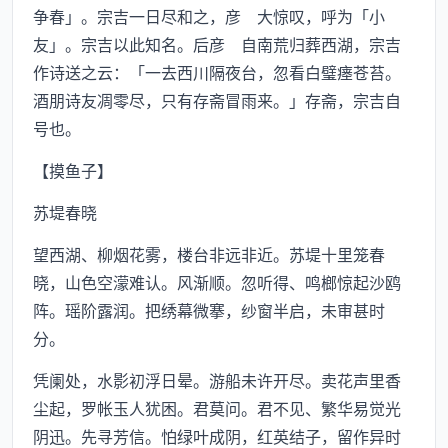
争春」。宗吉一日尽和之，彦 大惊叹，呼为「小
友」。宗吉以此知名。后彦 自南荒归葬西湖，宗吉
作诗送之云：「一去西川隔夜台，忽看白璧瘗苍苔。
酒朋诗友凋零尽，只有存斋冒雨来。」存斋，宗吉自
号也。
【摸鱼子】
苏堤春晓
望西湖、柳烟花雾，楼台非远非近。苏堤十里笼春
晓，山色空濛难认。风渐顺。忽听得、鸣榔惊起沙鸥
阵。瑶阶露润。把绣幕微搴，纱窗半启，未审甚时
分。
凭阑处，水影初浮日晕。游船未许开尽。卖花声里香
尘起，罗帐玉人犹困。君莫问。君不见、繁华易觉光
阴迅。先寻芳信。怕绿叶成阴，红英结子，留作异时