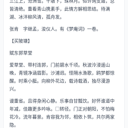
三江上，沧洲雪。千墩下，珠林月。似许询支遁，总
皆清绝。重看青山携素手，此情方解相思结。待满
湖、冰泮柳风清，孤舟发。
张肯 字继孟，浚仪人。有《梦庵词》一卷。
【买陂塘】
赋东郭草堂
爱草堂、带村连郭，门前碧水千顷。秋波泠浸遥山
晚，青镜净涵眉影。沙浦迥。怪隔水渔歌，鸥梦都惊
醒。时乘小艇。向柳外花边，载诗载酒，独尽漫游
兴。
谩重省。且得身闲心静。乐事自甘瓢饮。好怀谁道中
年减，佳趣更多吟咏。□转径。门正对朝阳，不怕梅
花冷。流年暮景。肯容我为邻，相依卜筑，共尔两家
隐。