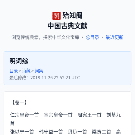
殆知阁
中国古典文献
浏览
传统典籍，
探索
中华文化宝库
·
总目录
·
最近更新
明词综
目录
>
诗藏
>
词集
最后修改：
2018-11-26 22:52:21 UTC
【卷一】
仁宗皇帝一首 宣宗皇帝一首 周宪王一首 刘基九
首
张以宁一首 韩守益一首 贝琼一首 梁寅二首 高