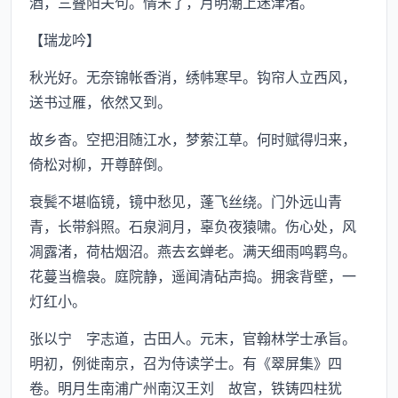
酒，三叠阳关句。情未了，月明潮上迷津渚。
【瑞龙吟】
秋光好。无奈锦帐香消，绣帏寒早。钩帘人立西风，
送书过雁，依然又到。
故乡杳。空把泪随江水，梦萦江草。何时赋得归来，
倚松对柳，开尊醉倒。
衰鬓不堪临镜，镜中愁见，蓬飞丝绕。门外远山青
青，长带斜照。石泉涧月，辜负夜猿啸。伤心处，风
凋露渚，荷枯烟沼。燕去玄蝉老。满天细雨鸣羁鸟。
花蔓当檐袅。庭院静，遥闻清砧声捣。拥衾背壁，一
灯红小。
张以宁 字志道，古田人。元末，官翰林学士承旨。
明初，例徙南京，召为侍读学士。有《翠屏集》四
卷。明月生南浦广州南汉王刘 故宫，铁铸四柱犹