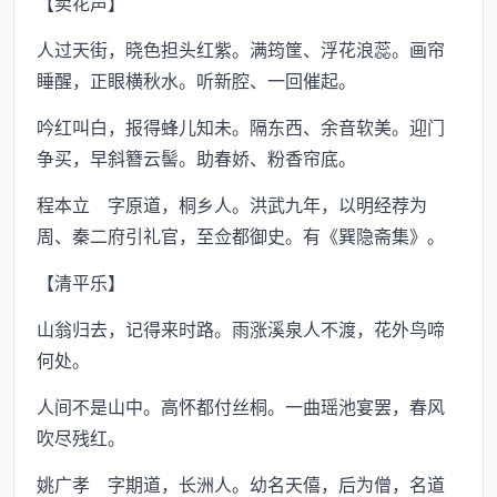
【卖花声】
人过天街，晓色担头红紫。满筠筐、浮花浪蕊。画帘
睡醒，正眼横秋水。听新腔、一回催起。
吟红叫白，报得蜂儿知未。隔东西、余音软美。迎门
争买，早斜簪云髻。助春娇、粉香帘底。
程本立 字原道，桐乡人。洪武九年，以明经荐为
周、秦二府引礼官，至佥都御史。有《巽隐斋集》。
【清平乐】
山翁归去，记得来时路。雨涨溪泉人不渡，花外鸟啼
何处。
人间不是山中。高怀都付丝桐。一曲瑶池宴罢，春风
吹尽残红。
姚广孝 字期道，长洲人。幼名天僖，后为僧，名道