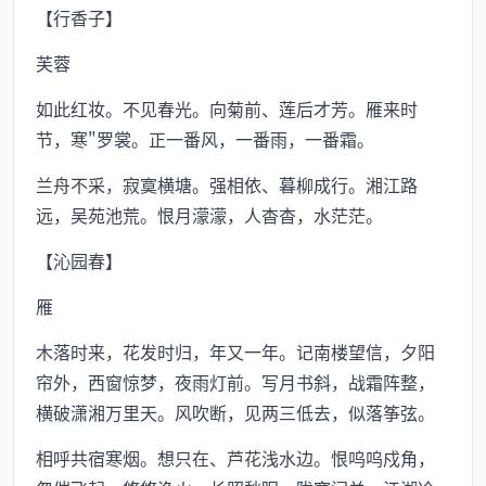
【行香子】
芙蓉
如此红妆。不见春光。向菊前、莲后才芳。雁来时
节，寒"罗裳。正一番风，一番雨，一番霜。
兰舟不采，寂寞横塘。强相依、暮柳成行。湘江路
远，吴苑池荒。恨月濛濛，人杳杳，水茫茫。
【沁园春】
雁
木落时来，花发时归，年又一年。记南楼望信，夕阳
帘外，西窗惊梦，夜雨灯前。写月书斜，战霜阵整，
横破潇湘万里天。风吹断，见两三低去，似落筝弦。
相呼共宿寒烟。想只在、芦花浅水边。恨呜呜戍角，