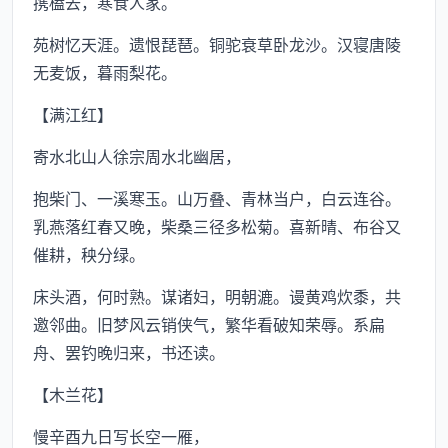
携榼去，寒食人家。
苑树忆天涯。遗恨琵琶。铜驼衰草卧龙沙。汉寝唐陵
无麦饭，暮雨梨花。
【满江红】
寄水北山人徐宗周水北幽居，
抱柴门、一溪寒玉。山万叠、青林当户，白云连谷。
乳燕落红春又晚，柴桑三径多松菊。喜新晴、布谷又
催耕，秧分绿。
床头酒，何时熟。谋诸妇，明朝漉。谩黄鸡炊黍，共
邀邻曲。旧梦风云销侠气，繁华看破知荣辱。系扁
舟、罢钓晚归来，书还读。
【木兰花】
慢辛酉九日写长空一雁，