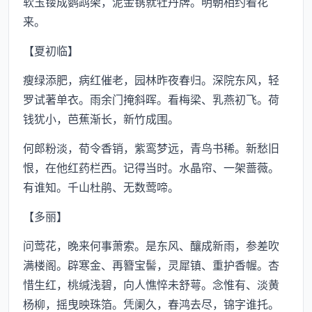
软玉镂成鹦鹉架，泥金镌就牡丹牌。明朝相约看花
来。
【夏初临】
瘦绿添肥，病红催老，园林昨夜春归。深院东风，轻
罗试著单衣。雨余门掩斜晖。看梅梁、乳燕初飞。荷
钱犹小，芭蕉渐长，新竹成围。
何郎粉淡，荀令香销，紫鸾梦远，青鸟书稀。新愁旧
恨，在他红药栏西。记得当时。水晶帘、一架蔷薇。
有谁知。千山杜鹃、无数莺啼。
【多丽】
问莺花，晚来何事萧索。是东风、釀成新雨，参差吹
满楼阁。辟寒金、再簪宝髻，灵犀镇、重护香幄。杏
惜生红，桃缄浅碧，向人憔悴未舒萼。念惟有、淡黄
杨柳，摇曳映珠箔。凭阑久，春鸿去尽，锦字谁托。