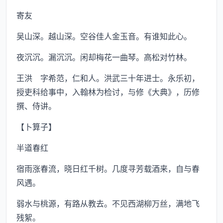
寄友
吴山深。越山深。空谷佳人金玉音。有谁知此心。
夜沉沉。漏沉沉。闲却梅花一曲琴。高松对竹林。
王洪 字希范，仁和人。洪武三十年进士。永乐初，
授吏科给事中，入翰林为检讨，与修《大典》，历修
撰、侍讲。
【卜算子】
半道春红
宿雨涨春流，晓日红千树。几度寻芳载酒来，自与春
风遇。
弱水与桃源，有路从教去。不见西湖柳万丝，满地飞
残絮。