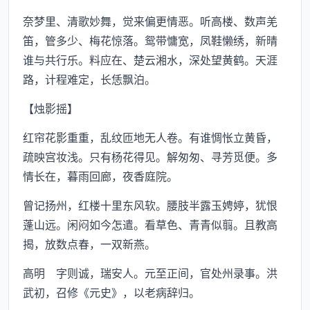
奈梦里、清歌妙舞，觉来偏更情恶。听高楼、数声羌
笛，管多少、梅花惊落。鸳带慵宽，凤鞋懒绣，新晴
谁与共行乐。料应在、楚云湘水，深处望黄鹤。天涯
路，计程难定，长恁飘泊。
【烛影摇】
红帘花影重重，乱纹匝地无人卷。有谁惆怅立黄昏，
疏映宫妆浅。只有杨花得见。解匆匆、寻芳觅便。多
情长在，暮雨回廊，夜香庭院。
曾记扬州，红楼十里东风软。腰肢半露玉娉婷，犹恨
蓬山远。闲闷如今怎遣。看草色、青青似翦。且教高
揭，放数点春，一双新燕。
高明 字则诚，瑞安人。元至正间，官处州录事。洪
武初，召修《元史》，以老病辞归。