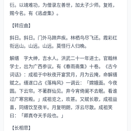
衍。以靖难功，为僧录左善世，加太子少师。复姓，
赐今名。有《逃虚集》。
【转应曲】
斜日。斜日。门外马蹄声疾。林栖鸟尽飞还。霞彩红
衔远山。山远。山远。莫怪行人归晚。
解缙 字大绅，吉水人。洪武二十一年进士。官翰林
学士，出为广西参议。有《春雨斋集》十卷。《古今
词话》：成祖于中秋夜开宴赏月，月为云掩，命解缙
赋之。缙遂口占《落梅风》一调云：「嫦娥面。今夜
圆。下云帘。不著群仙见。弃今宵倚阑不去眠。看谁
过广寒宫殿。」成祖览之，欢甚。又赋长歌，成祖益
喜，同缙饮至夜半。月复明朗，浮云尽散。成祖笑
曰：「卿真夺天手段也。」
【长相思】