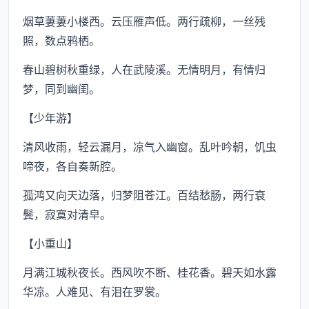
烟草萋萋小楼西。云压雁声低。两行疏柳，一丝残
照，数点鸦栖。
春山碧树秋重绿，人在武陵溪。无情明月，有情归
梦，同到幽闺。
【少年游】
清风收雨，轻云漏月，凉气入幽窗。乱叶吟朝，饥虫
啼夜，各自奏新腔。
孤鸿又向天边落，归梦阻苍江。百结愁肠，两行衰
鬓，寂寞对清皁。
【小重山】
月满江城秋夜长。西风吹不断、桂花香。碧天如水露
华凉。人难见、有泪在罗裳。