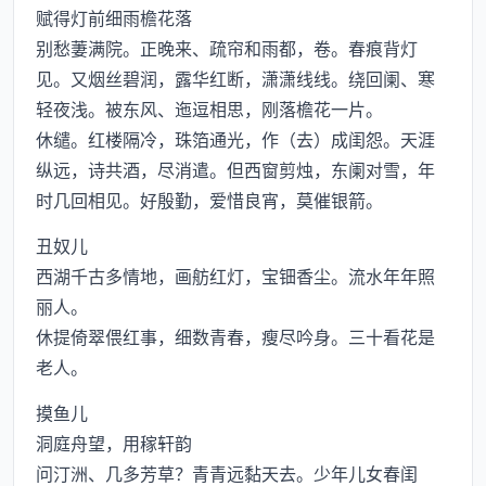
赋得灯前细雨檐花落
别愁萋满院。正晚来、疏帘和雨都，卷。春痕背灯
见。又烟丝碧润，露华红断，潇潇线线。绕回阑、寒
轻夜浅。被东风、迤逗相思，刚落檐花一片。
休缱。红楼隔冷，珠箔通光，作（去）成闺怨。天涯
纵远，诗共酒，尽消遣。但西窗剪烛，东阑对雪，年
时几回相见。好殷勤，爱惜良宵，莫催银箭。
丑奴儿
西湖千古多情地，画舫红灯，宝钿香尘。流水年年照
丽人。
休提倚翠偎红事，细数青春，瘦尽吟身。三十看花是
老人。
摸鱼儿
洞庭舟望，用稼轩韵
问汀洲、几多芳草？青青远黏天去。少年儿女春闺