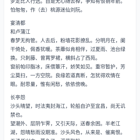
梦定比人行远。自是无心随去棹，争知有恨销年箭。
怕匆匆，作（去）桃源迷仙刘阮。
宴清都
和卢蒲江
春梦无拘管。人去后，粉墙花影撩乱。分明月在，阑
干倚处，佩香犹暖。茶蘼似肯相伴，过夏雨、池台绿
换。只刺藤、曾罥罗裙，横斜占了西苑。
窗前帕印脂冰，床偎簟汗，娇笑如见。重帘暂护，芳
尘莫扫，一方空院。良缘若道真断，怎犹得欢情在
眼。耐思量，惟有闲愁，依依傍晚。
长亭怨
沙头晴望，时法夷封海江，轮船自沪至宜昌，尚无讥
禁也。
望潮外、层阴乍霁，又引天际，送春余困。半老江
湖，怨晴愁雨没期准。沙头风色，从来是、催离恨。