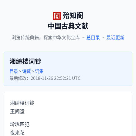
殆知阁
中国古典文献
浏览
传统典籍，
探索
中华文化宝库
·
总目录
·
最近更新
湘绮楼词钞
目录
>
诗藏
>
词集
最后修改：
2018-11-26 22:52:21 UTC
湘绮楼词钞
王闿运
玲珑四犯
夜来花