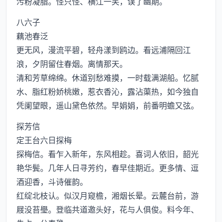
污粉凝脂。怪只怪、横江一笑，误了幽期。
八六子
藕池春泛
更无风，漫流平碧，轻舟漾到鸥边。看远浦隔回江
浪，夕阴留住春烟。离情那天。
清和芳草绵绵。休道别愁难摸，一时载满湖船。忆腻
水、脂红粉娇桃嫩，惹衣香沁，露沾蕖热，如今独自
凭阑望眼，遥山黛色依然。早娟娟，前番明蟾又弦。
探芳信
定王台六日探梅
探梅信。看乍入新年，东风相趁。喜词人依旧，韶光
艳华鬓。几年人日寻芳约，春早佳期近。更多情、逗
酒迎香，斗诗催韵。
红绽北枝认。似汉月窥檐，湘烟长晕。云麓台前，游
屐没苔璺。登临共道邀头好，花与人俱俊。料今年、