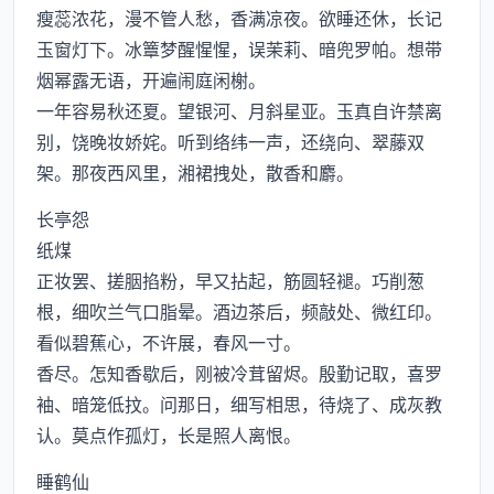
瘦蕊浓花，漫不管人愁，香满凉夜。欲睡还休，长记
玉窗灯下。冰簟梦醒惺惺，误茉莉、暗兜罗帕。想带
烟幂露无语，开遍闹庭闲榭。
一年容易秋还夏。望银河、月斜星亚。玉真自许禁离
别，饶晚妆娇姹。听到络纬一声，还绕向、翠藤双
架。那夜西风里，湘裙拽处，散香和麝。
长亭怨
纸煤
正妆罢、搓胭掐粉，早又拈起，筋圆轻褪。巧削葱
根，细吹兰气口脂晕。酒边茶后，频敲处、微红印。
看似碧蕉心，不许展，春风一寸。
香尽。怎知香歇后，刚被冷茸留烬。殷勤记取，喜罗
袖、暗笼低抆。问那日，细写相思，待烧了、成灰教
认。莫点作孤灯，长是照人离恨。
睡鹤仙