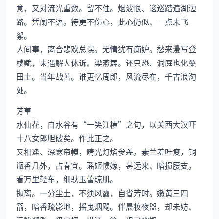
意，又对流光重数。留不住。烟波恨、逡巡踏遍湖边
路。凭阑不语。待更不伤心，此心仍似、一点未飞
絮。
人间事，离合悲欢总误。无情犹有痴妒。愁来漫写登
楼赋，未遇解人休诉。梁燕舞。还只恐、洞庭也化桑
田土。当年战苦。谁更忆周郎，风流尽在，千古浪淘
处。
芳草
水仙花，自水谷有“一笑江横”之句，以关西大汉吓
十八女郎胆破矣。作此正之。
又相逢、深寒帘幙，睛光灯焰参差。素兰羞叶瘦，铜
瓶香几外，占春宜。瑶姬惯嫁，甚远来、暗损腰支。
看万里轻车，细驮玉蕾琼肌。
抛离。一分尘土，不须风露，自省芳时。嫩黄三四
箭，暗香疏影地，摇曳烟飔。伴晨妆夜盥，却未妨、