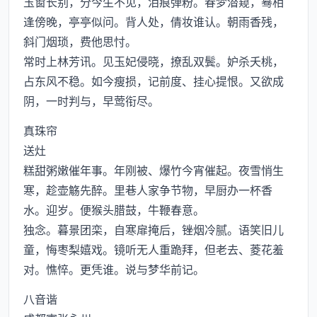
玉窗长别，分今生不见，泪痕弹粉。春梦潜窥，蓦相
逢傍晚，亭亭似问。背人处，倩妆谁认。朝雨香残，
斜门烟琐，费他思忖。
常时上林芳讯。见玉妃侵晓，撩乱双鬓。妒杀夭桃，
占东风不稳。如今瘦损，记前度、挂心提恨。又欲成
阴，一时判与，早莺衔尽。
真珠帘
送灶
糕甜粥嫩催年事。年刚被、爆竹今宵催起。夜雪悄生
寒，趁壶觞先醉。里巷人家争节物，早厨办一杯香
水。迎岁。便猴头腊鼓，牛鞭春意。
独念。暮景团栾，自寒扉掩后，锉烟冷腻。语笑旧儿
童，悔枣梨嬉戏。镜听无人重跪拜，但老去、菱花羞
对。憔悴。更凭谁。说与梦华前记。
八音谐