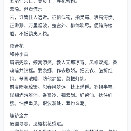
五渚任兴亡，莫负了，浮花融粉。
云隐。但看流水
去，谁管佳人远近。征帆似筍，指吴蜀、浪高涛愤。
正渺渺、万里烟波，楚宫外、柳绵吹尽。便跨海楼
船，不抵鸥夷人稳。
夜合花
和孙季蕃
眉语兜欢，颊窝添笑，教人无那凉宵。凤帷双掩，香
魂暗共钗摇。爱袅娜，作去憨娇。把云衣、皱折红
绡。翠鸳浓睡，防他梦醒，莫把灯挑。
前度暗咽琼箫。怨春风梦远，枕上遥遥。罗裙半幅，
误翻酒污难消。香篆冷，钿云飘。好留仙、捻住纤
腰。怕伊重见，眼波溜处，羞也么潮。
辘轳金井
废圃寻春，见樱桃花感赋。