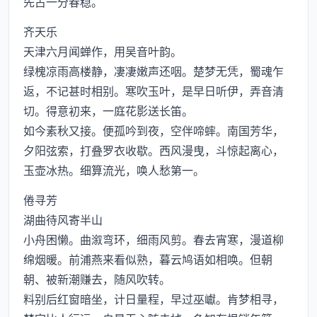
先占一分春稳。
齐天乐
天津六月闻蝉作，用吴音叶韵。
绿槐凉雨高楼静，凄凄嫩声还咽。楚梦无凭，蜀魂乍
返，不记甚时相别。寒吹玉叶，是早日听伊，弄音清
切。得意初来，一庭花影送长笛。
如今素秋又接。便孤吟到夜，空伴啼蟀。南国芳华，
夕阳弦索，打叠罗衣收歇。西风漫曳，斗惊起离心，
玉壶冰热。细算流光，唤人愁第一。
倦寻芳
湖曲待风寄半山
小舟困懒。曲溆弯环，细雨风剪。春去宵寒，漫道柳
绵烟暖。前浦燕来看似熟，暮云鸠语如相唤。但朝
朝、被新潮赚去，随风吹转。
料别后红窗暗坐，计日量程，早过巫巘。肯梦相寻，