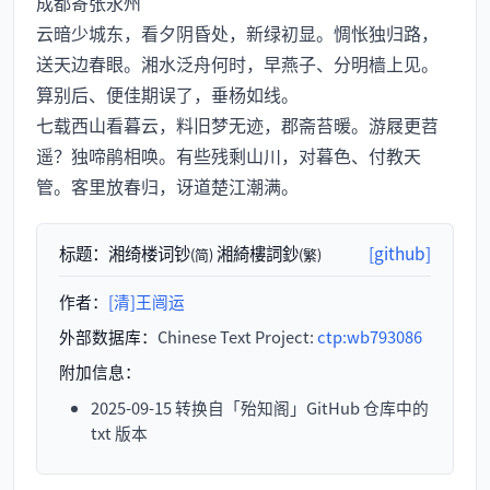
成都寄张永州
云暗少城东，看夕阴昏处，新绿初显。惆怅独归路，
送天边春眼。湘水泛舟何时，早燕子、分明樯上见。
算别后、便佳期误了，垂杨如线。
七载西山看暮云，料旧梦无迹，郡斋苔暖。游屐更苕
遥？独啼鹃相唤。有些残剩山川，对暮色、付教天
管。客里放春归，讶道楚江潮满。
标题：
湘绮楼词钞
湘綺樓詞鈔
[github]
(简)
(繁)
作者：
[清]王闿运
外部数据库：
Chinese Text Project:
ctp:wb793086
附加信息：
2025-09-15 转换自「殆知阁」GitHub 仓库中的
txt 版本