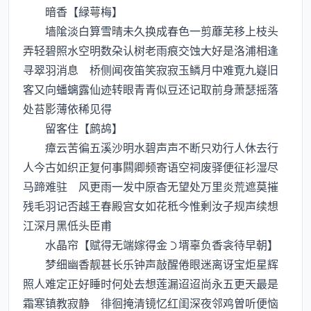
暗香【緑萼梅】
墙隂淡白算雪晴未久换成春色一剪蘼芜移上枝头
弄轻碧照水空明数朶认树老雨痕交蚀大好是洛浦相逢
寻翠羽消息 桥侧闻夜笛笑寂寂玉鳞月中难覔九嶷旧
客又向蟠螭露仙迹转眼青青似豆还记取前身萧瑟摇落
处苔影薄依稀见得
留客住【鹧鸪】
瘴云苦徧五溪沙明水碧声声不断只劝行人休去行
人今古如织正复何事闗卿频寄语空祠废驿便征衫湿尽
马蹄难驻 风更雨一发中原杳无望处万里炎荒遮莫摧
残毛羽记否越王春殿宫女如花秪今惟剰汝子规声续想
江深月黑低头臣甫
水晶帘【赋得无端嫁得金壻辜负香衾待早朝】
梦细幽香靓甚长乐钟声敲醒倦眼迷离讶宝炬星辉
照人难定正好睡时何处去想莲漏迢迢尚永五更天最是
霜寒镇教寂静 徘徊掩清镜忆红闺深夜邻鸡曽听便恼