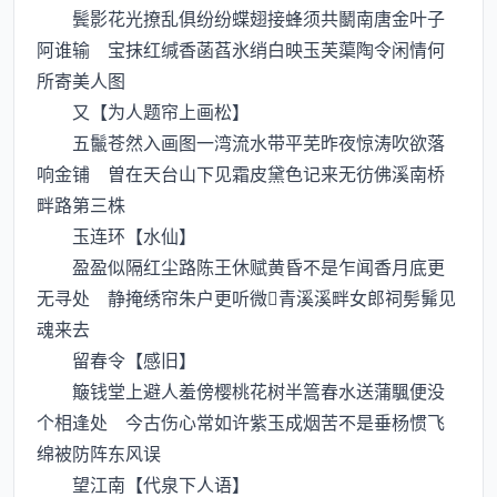
鬓影花光撩乱俱纷纷蝶翅接蜂须共鬭南唐金叶子
阿谁输 宝抹红缄香菡萏氷绡白映玉芙蕖陶令闲情何
所寄美人图
又【为人题帘上画松】
五鬛苍然入画图一湾流水带平芜昨夜惊涛吹欲落
响金铺 曽在天台山下见霜皮黛色记来无彷佛溪南桥
畔路第三株
玉连环【水仙】
盈盈似隔红尘路陈王休赋黄昏不是乍闻香月底更
无寻处 静掩绣帘朱户更听微青溪溪畔女郎祠髣髴见
魂来去
留春令【感旧】
簸钱堂上避人羞傍樱桃花树半篙春水送蒲颿便没
个相逢处 今古伤心常如许紫玉成烟苦不是垂杨惯飞
绵被防阵东风误
望江南【代泉下人语】