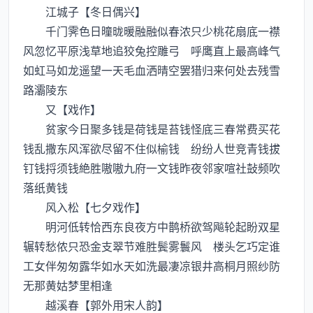
江城子【冬日偶兴】
千门霁色日曈昽暖融融似春浓只少桃花扇底一襟
风忽忆平原浅草地追狡兔控雕弓 呼鹰直上最高峰气
如虹马如龙遥望一天毛血洒晴空罢猎归来何处去残雪
路灞陵东
又【戏作】
贫家今日聚多钱是荷钱是苔钱怪底三春常费买花
钱乱撒东风浑欲尽留不住似榆钱 纷纷人世竞青钱拔
钉钱捋须钱絶胜嗷嗷九府一文钱昨夜邻家喧社鼔频吹
落纸黄钱
风入松【七夕戏作】
明河低转恰西东良夜方中鹊桥欲驾飚轮起盼双星
辗转愁侬只恐金支翠节难胜鬓雾鬟风 楼头乞巧定谁
工女伴匆匆露华如水天如洗最凄凉银井高桐月照纱防
无那黄姑梦里相逢
越溪春【郭外用宋人韵】