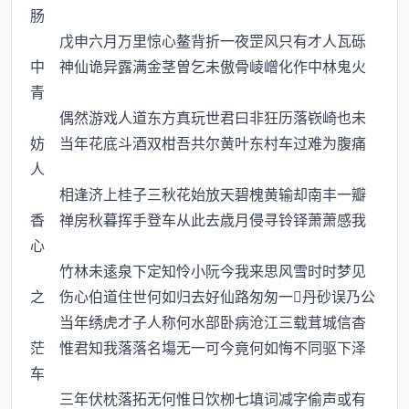
肠
戊申六月万里惊心鳌背折一夜罡风只有才人瓦砾
中 神仙诡异露满金茎曽乞未傲骨崚嶒化作中林鬼火
青
偶然游戏人道东方真玩世君曰非狂历落嵚崎也未
妨 当年花底斗酒双柑吾共尔黄叶东村车过难为腹痛
人
相逢济上桂子三秋花始放天碧槐黄输却南丰一瓣
香 禅房秋暮挥手登车从此去歳月侵寻铃铎萧萧感我
心
竹林未逺泉下定知怜小阮今我来思风雪时时梦见
之 伤心伯道住世何如归去好仙路匆匆一丹砂误乃公
当年绣虎才子人称何水部卧病沧江三载茸城信杳
茫 惟君知我落落名塲无一可今竟何如悔不同驱下泽
车
三年伏枕落拓无何惟日饮栁七填词减字偷声或有