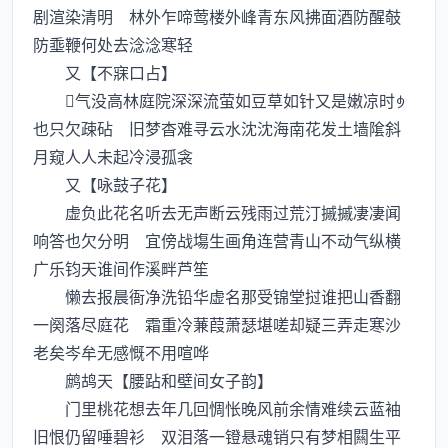
剧渲染清明 林外乍啼莺楼外峰青东风拂面酒防醒攲
防埀鞭何处去淰淰寒轻
又【不寐口占】
气没高林庭院深深流萤如豆草如针又是嫩凉时
也只欠疎砧 旧梦杳难寻云水沈沈海南花发土墙隂斜
月窥人人未起冷浸孤衾
又【咏鼓子花】
虚负此花名听去无声断云残雨过荒汀摵摵凄凄闻
响答也欠分明 宜傍战塲生画角连营青山不动气纵横
广乐钧天谁间作溪畔芦笙
懒去报晨衙净洗铅华虚名那受锦堂挝谁把山香翻
一阕落尽庭花 霜重冷蒹葭萧瑟堪嗟却疑三弄走寒沙
老矣岑牟无感慨不用喧哗
鹧鸪天【腰跕和壁间女子韵】
门里桃花想去年几回惆怅晚风前余情难续云蓝袖
旧恨仍留唾碧衫 双泪落一镫悬魂销只有梦相闗生平