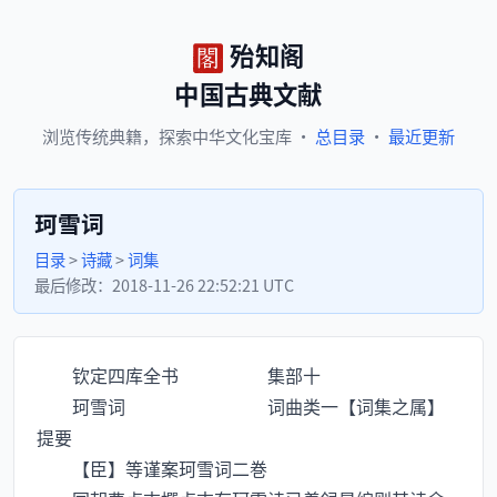
殆知阁
中国古典文献
浏览
传统典籍，
探索
中华文化宝库
·
总目录
·
最近更新
珂雪词
目录
>
诗藏
>
词集
最后修改：
2018-11-26 22:52:21 UTC
钦定四库全书 集部十
珂雪词 词曲类一【词集之属】
提要
【臣】等谨案珂雪词二巻