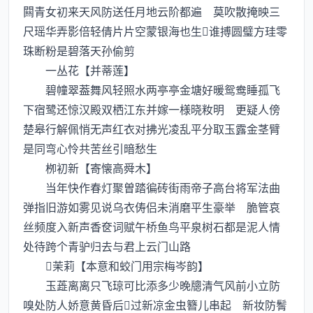
闗青女初来天风防送任月地云阶都遍 莫吹散掩映三
尺瑶华弄影倍轻倩片片空蒙银海也生谁搏圆璧方珪零
珠断粉是碧落天孙偷剪
一丛花【并蒂莲】
碧幢翠葢舞风轻照水两亭亭金塘好暖鸳鸯睡孤飞
下宿鹭还惊汉殿双栖江东并嫁一様晓籹明 更疑人傍
楚皋行解佩悄无声红衣对拂光凌乱平分取玉露金茎臂
是同弯心怜共苦丝引暗愁生
栁初新【寄懐高舜木】
当年快作春灯聚曽踏徧砖街雨帝子高台将军法曲
弹指旧游如雾见说乌衣俦侣未消磨平生豪举 脆管哀
丝频度入新声香奁词赋午桥鱼鸟平泉树石都是泥人情
处待跨个青驴归去与君上云门山路
茉莉【本意和蛟门用宗梅岑韵】
玉蕋离离只飞琼可比添多少晚牕清气风前小立防
嗅处防人娇意黄昏后过新凉金虫簪儿串起 新妆防鬌