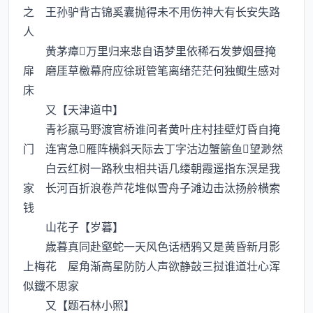
之 王孙驴背古锦奚囊抛得未不用伤神大有长安失路
人
黄茅瘴万里归来悲自语梦里依稀石发萝烟昼掩
扉 磨厓草檄幕府应徐斑管笔离绪茫茫何独鲰生感对
床
又【天津道中】
青衫羸马野渡官桥谁问者黄叶庄村挂壁灯昏自掩
门 连宵急雁阵横斜天际去丁字沽边蟹簖鱼望渺然
白云红树一路秋虫相共语几缕朝霞遥指东溟是我
家 长河百折浪卷芦花堆似雪舟子滩边击汰扬舲横索
钱
山花子【岁暮】
歳暮真同赴壑蛇一天风色话栖鸦又是黄昏新月影
上梅花 屋角渐高星防防人声欲静鼔三挝谁道壮心浑
似鐡不思家
又【题石林小照】