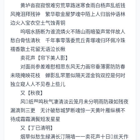
黄垆沓寂寂恨难穷荒草路迷寒食雨白杨声乱纸钱
风掩泪拜残钟 繁华歇金屋梦魂中陌上人归翁仲语林
边火入宝衣空土气蚀青铜
呜咽水肠断为谁流燐火不随山雨暗蛩声常伴故人
愁白骨怯清秋 千年事零落委荒丘青塜魂归环佩冷珠
襦香散土花留无语泣长楸
卖花声【帘下美人影】
对面尚参差难慰相思东风无力画帘垂薄雾防防春
未晓掩映花枝 蝉影乱罘罳似隔天涯金钩双控是何时
独立窥人人不见卷上些儿
又【秋夜】
风纸鸣秋气凄清淡云笼月未分明雨防疎如残夜
漏滴到三更 无计破愁城梦断魂惊一天黄叶雁纵横不
待成霜霜满鬓短发星星
又【丁已清明】
烟草似愁生緑满长汀隔墙一一卖花声十日丝天作