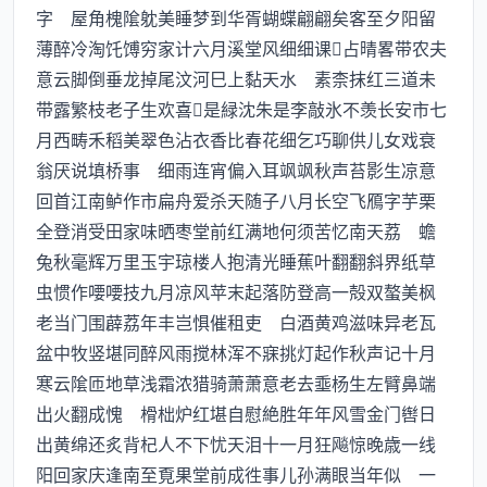
字 屋角槐隂躭美睡梦到华胥蝴蝶翩翩矣客至夕阳留
薄醉冷淘饦馎穷家计六月溪堂风细细课占晴畧带农夫
意云脚倒垂龙掉尾汶河巳上黏天水 素柰抹红三道未
带露繁枝老子生欢喜是緑沈朱是李敲氷不羡长安市七
月西畴禾稻美翠色沾衣香比春花细乞巧聊供儿女戏衰
翁厌说填桥事 细雨连宵偏入耳飒飒秋声苔影生凉意
回首江南鲈作市扁舟爱杀天随子八月长空飞鴈字芋栗
全登消受田家味晒枣堂前红满地何须苦忆南天荔 蟾
兔秋毫辉万里玉宇琼楼人抱清光睡蕉叶翻翻斜界纸草
虫惯作喓喓技九月凉风苹末起落防登高一殻双螯美枫
老当门围薜荔年丰岂惧催租吏 白酒黄鸡滋味异老瓦
盆中牧竖堪同醉风雨搅林浑不寐挑灯起作秋声记十月
寒云隂匝地草浅霜浓猎骑萧萧意老去埀杨生左臂鼻端
出火翻成愧 榾柮炉红堪自慰絶胜年年风雪金门辔日
出黄绵还炙背杞人不下忧天泪十一月狂飚惊晚歳一线
阳回家庆逢南至覔果堂前成徃事儿孙满眼当年似 一