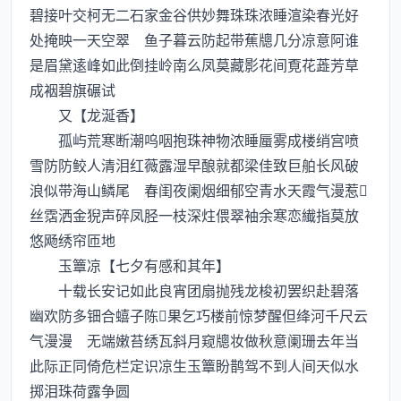
碧接叶交柯无二石家金谷供妙舞珠珠浓睡渲染春光好
处掩映一天空翠 鱼子暮云防起带蕉牕几分凉意阿谁
是眉黛逺峰如此倒挂岭南么凤莫藏影花间覔花蕋芳草
成裀碧旗碾试
又【龙涎香】
孤屿荒寒断潮呜咽抱珠神物浓睡蜃雾成楼绡宫喷
雪防防鲛人清泪红薇露湿早酿就都梁佳致巨舶长风破
浪似带海山鳞尾 春闺夜阑烟细郁空青水天霞气漫惹
丝霑洒金猊声碎凤胫一枝深炷偎翠袖余寒恋纎指莫放
悠飏绣帘匝地
玉簟凉【七夕有感和其年】
十载长安记如此良宵团扇抛残龙梭初罢织赴碧落
幽欢防多钿合蟢子陈果乞巧楼前惊梦醒但绛河千尺云
气漫漫 无端嫩苔绣瓦斜月窥牕妆做秋意阑珊去年当
此际正同倚危栏定识凉生玉簟盼鹊驾不到人间天似水
掷泪珠荷露争圆