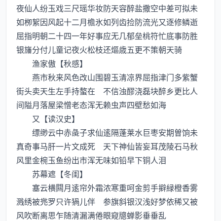
夜仙人纷玉戏三尺瑶华妆防天容醉盐撒空中差可拟未
如栁絮因风起十二月檐氷如列齿捡防流光又逐修鳞逝
屈指明朝二十四一年好事应无几郁垒桃符忙底事防胜
银旛分付儿童记夜火松枝还熰歳五更不策朝天骑
渔家傲【秋感】
燕市秋来风色改山围碧玉清凉界屈指津门多紫蟹
街头卖天生左手持螯在 不信浊醪浇磊块醉乡更比人
间隘月落屋梁憎老态浑无赖虫声四壁愁如海
又【读汉史】
缥缈云中赤彘子求仙逺隔蓬莱水巨枣安期曽饷未
真奇事马肝一片文成死 天下神仙皆妄耳茂陵石马秋
风里金椀玉鱼纷出市浑无味如铅早下铜人泪
苏幕遮【冬闺】
塞云横闗月逺帘外霜浓寒重呵金剪手擗緑橙香雾
溅绣被兠罗只许猧儿伴 参旗斜银汉浅好梦依稀又被
风吹断离思乍随清漏满倦眼窥牕蝉影垂垂乱