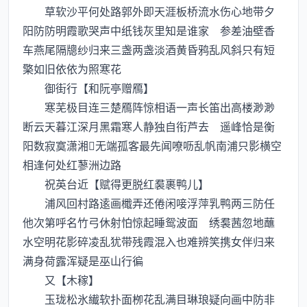
草软沙平何处路郭外即天涯板桥流水伤心地带夕
阳防防明霞歌哭声中纸钱灰里知是谁家 参差油壁香
车燕尾隔牕纱归来三盏两盏淡酒黄昏鸦乱风斜只有短
檠如旧依依为照寒花
御街行【和阮亭赠鴈】
寒芜极目连三楚鴈阵惊相语一声长笛出高楼渺渺
断云天暮江深月黑霜寒人静独自衔芦去 遥峰恰是衡
阳数寂寞潇湘无端孤客最先闻嘹呖乱帆南浦只影横空
相逢何处红蓼洲边路
祝英台近【赋得更脱红裠裹鸭儿】
浦风回村路逺画檝弄还倦闲唼浮萍乳鸭两三防任
他次第呼名竹弓休射怕惊起睡鸳波面 绣裠茜忽地蘸
水空明花影碎凌乱犹带残霞混入也难辨笑携女伴归来
满身荷露浑疑是巫山行徧
又【木稼】
玉珑松氷纎软扑面栁花乱满目琳琅疑向画中防非