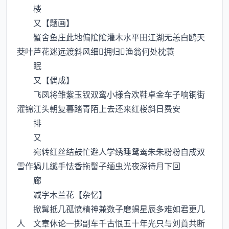
楼
又【题画】
蟹舍鱼庄此地偏隂隂灌木水平田江湖无恙白鸥天
茭叶芦花迷远渡斜风细拥归渔翁何处枕蓑
眠
又【偶成】
飞凤将雏紫玉钗双鸾小様合欢鞋卓金车子响铜街
濯锦江头朝复暮踏青陌上去还来红楼斜日费安
排
又
宛转红丝结鼓忙避人学绣睡鸳鸯朱朱粉粉自成双
雪作猧儿纎手怯香拖髻子缅虫光夜深待月下回
廊
减字木兰花【杂忆】
掀髯抵几孤愤精神兼数子磨蝎星辰多难如君更几
人 文章休论一掷副车千古恨五十年光只与刘蕡共断