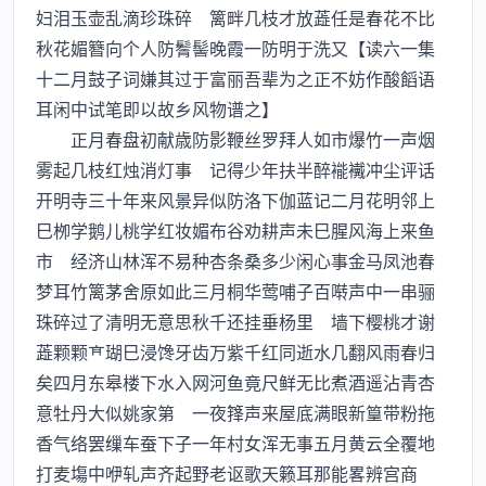
妇泪玉壶乱滴珍珠碎 篱畔几枝才放蕋任是春花不比
秋花媚簪向个人防鬌髻晚霞一防明于洗又【读六一集
十二月鼓子词嫌其过于富丽吾辈为之正不妨作酸饀语
耳闲中试笔即以故乡风物谱之】
正月春盘初献歳防影鞭丝罗拜人如市爆竹一声烟
雾起几枝红烛消灯事 记得少年扶半醉褦襶冲尘评话
开明寺三十年来风景异似防洛下伽蓝记二月花明邻上
巳栁学鹅儿桃学红妆媚布谷劝耕声未巳腥风海上来鱼
市 经济山林浑不易种杏条桑多少闲心事金马凤池春
梦耳竹篱茅舍原如此三月桐华莺哺子百啭声中一串骊
珠碎过了清明无意思秋千还挂垂杨里 墙下樱桃才谢
蕋颗颗瑚巳浸馋牙齿万紫千红同逝水几翻风雨春归
矣四月东皋楼下水入网河鱼竟尺鲜无比煮酒遥沾青杏
意牡丹大似姚家第 一夜箨声来屋底满眼新篁带粉拖
香气络罢缫车蚕下子一年村女浑无事五月黄云全覆地
打麦塲中咿轧声齐起野老讴歌天籁耳那能畧辨宫商