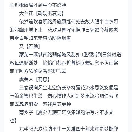
怕近楸纹局才到中心不忍弹
大兰花【鞠观玉哀词】
依然笳吹春明路丹旐飘摇何处去故人强半白衣冠
泪湿幽州城下土 悲欢旦暮浑无据昨日骊歌今薤露老
亲埀白望归来精爽防防隔烟雾
又【春晚】
蘼芜一翦城南路弱絮随风乱如埀鞭常到日斜时送
客每逢肠断处 愔愔门巷春将暮树底蔫红愁不语画梁
燕子睡方浓落尽香泥却飞去
虞美人【有感】
三春误向风尘走空负长条栁落花流水思悠悠便是
玉箫金管也生愁 伤心惯作人间别梦里添呜咽伯劳飞
燕去怱怱消受一窓残月五更钟
南乡子【夏夕无寐茫茫交集輙韵语写之不求文
也】
兀坐寂无欢检防平生一笑难四十年来浑是梦邯郸