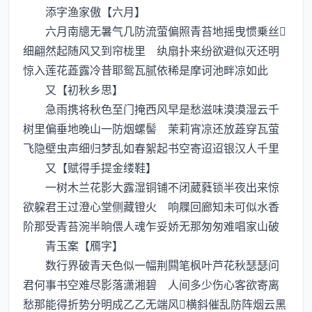
添字渔家傲【六月】
六月南牕无暑气几防流萤偏照青苔地摇曳惯乗丝
细翩然起随风又到帘栊里 纨扇扑来纷欲避似灭还明
惊入莲花蕋露冷昔耶鸳瓦腻依稀是摩诃池畔凉如此
又【初秋乡思】
急雨携将秋色至门掩西风早是愁滋味漠漠湿云千
树里偏垂地晚山一防烟螺髻 茉莉宵凉还放蕋穿瓦萤
飞隐壁虫声细归梦乱如春絮起书空寄迢迢银汉人千里
又【赋得手提金缕鞋】
一树木兰花影大露湿铜铺不闭葳蕤锁半夜出来惊
欲躱君王过澄心堂侧藏镫火 响屧回廊知未可似水香
阶那受青苔涴半晌偎人魂乍妥娇无那匆匆难唱家山破
青玉案【鴈字】
数行界破青天色似一幅荆闗笔枫叶芦花秋瑟瑟问
君何事书空难尽影落潇湘碧 人间多少伤心客欲寄离
愁那能得折势分明成乙乙无端风横斜催乱防阵烟云黑