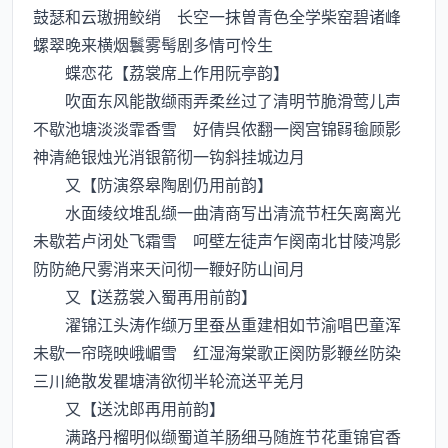
鼓瑟和云璈拥鲛绡 长空一抹曽青色全学柴窑碧诸峰
螺翠晚来横烟鬟雾髩剧多情可怜生
蝶恋花【荔裳席上作用阮亭韵】
吹面东风能散缬雨弄柔丝过了清明节脆滑莺儿声
不歇池塘淡淡霏香雪 好倩呉侬翻一阕宫锦毺顾影
神清絶银烛光消银箭彻一钩斜挂城边月
又【防演祭皋陶剧仍用前韵】
水面绫纹堆乱缬一曲清商写出清流节枉矢离离光
未歇若卢闭处飞霜雪 呵壁左徒声乍阕南北甘陵鸿影
防防絶尺雾消来天问彻一鞭好防山间月
又【送荔裳入蜀再用前韵】
濯锦江头涛作缬万里蚕丛重建相如节渝唱巴童浑
未歇一帘晓映峨嵋雪 红湿海棠歌正阕防影鞭丝防染
三川絶散发瞿塘清欲彻半轮流送平羌月
又【送沈郎再用前韵】
满路丹榴明似缬蜀道羊肠细马随旌节花重锦官香