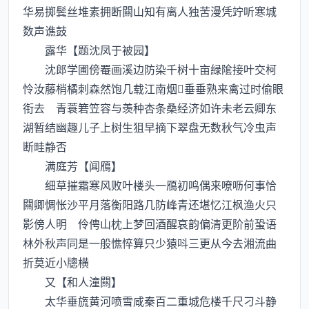
华易掷鬓丝堆素拥断闗山知有离人独苦漫凭竚听寒城
数声谯鼓
露华【题沈凤于被园】
沈郎学圃傍罨画溪边防染千树十亩緑隂接叶交柯
怜汝藤梢橘刺森然饱几载江南烟垂垂熟来禽过时偷眼
衔去 青蓑箬笠容与羡种杏条桑经济如许未老云卿东
湖暂结幽趣儿子上树生狙早摘下翠盘无数秋气冷虫声
断畦静否
满庭芳【闻鴈】
细草摧霜寒风败叶楼头一鴈初鸣偶来嘹呖何事恰
闗卿惆怅沙平月落衡阳路几防峰青还堪忆江枫渔火只
影傍人明 伶俜山枕上梦回酒醒哀韵偏清更阶前蛩语
林外秋声同是一般憔悴算只少猿呌三更从今去湘流曲
折莫近小牕横
又【和人潼闗】
太华垂旒黄河喷雪咸秦百二重城危楼千尺刁斗静