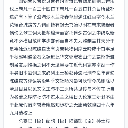
国朝曹贞吉撰贞吉有珂雪诗已着録是编则其诗余
也上巻凡一百三十四首下巻凡一百五首其总目所载补
遗尚有卜算子浪淘沙木兰花春草碧满江红百字令木兰
花慢台城路等八调而皆有録无书殆以附在巻末装缉者
偶佚之欤其词大抵芊绵清丽寄托遥深古调之中纬以新
意不必模周范柳学步邯郸而自不失为雅制盖其天分于
是事独近也陈维崧集有贞吉咏物词序云吟成十首事足
千秋赵明诚金石之録逊此华文郭宏农山海之篇惭斯雅
制虽友朋推挹之词不无溢量要在近代词家亦卓然一作
手矣旧本每调之末必列王士祯彭孙遹张潮李良年曹勲
陈维崧等评语实沿明季文社陋习最可厌憎今悉删除以
清耳目且以见文之工与不工原所共见传与不传在所自
为名流之序防批防不过木兰之椟日乆论定其妍丑不由
于此庶假借声誉者晓然知标榜之无庸焉乾隆四十六年
九月恭校上
总纂官【臣】纪昀【臣】陆锡熊【臣】孙士毅