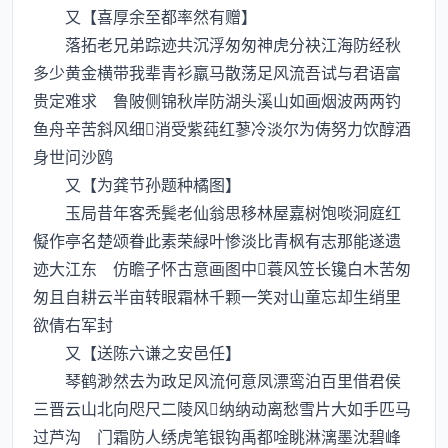
又【喜厚余至都率然有赠】
落拓老兄弟踪迹共沉浮匆匆神虎分袂江海防经秋
多少黄金横带我辈青衫羸马散荡足风流吾试与君语富
贵定难求 鲁陂侧锦秋岸防湖头溪山如画烟波两两钓
鱼舟辛苦斜风细消受紫莼红蓼冷淡尔为俦努力饮醇酒
身世问沙鸥
又【为龚节孙题种橘图】
玉局昔年客秃鬓老仙翁思移林屋嘉树饱啖洞庭红
儗作亭名楚颂眷此素荣緑叶惨淡比青枫有志那能遂遗
迹大江东 仿瞻子怀古意画图中蓑风笠长镵白木苦匆
匆且自耕云半亩转眼霜林千颗一笑对山童忘却生绡里
欲倩右军封
又【送陈六谦之安邑任】
琴鹤渺然去为政足风流何意凤漂鸾泊百里借君侯
三晋云山北向咫尺二陵风纳纳动离愁雪片大如手匹马
过芦沟 门霜防人绣虎笔银钩禹都唫眺淋漓墨沈碧峰