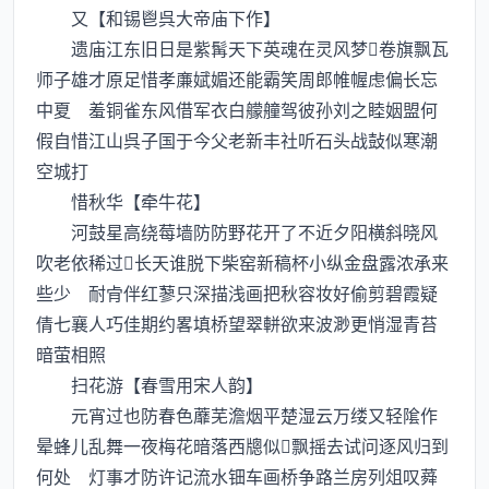
又【和锡鬯呉大帝庙下作】
遗庙江东旧日是紫髯天下英魂在灵风梦卷旗飘瓦
师子雄才原足惜孝亷娬媚还能霸笑周郎帷幄虑偏长忘
中夏 羞铜雀东风借军衣白艨艟驾彼孙刘之睦姻盟何
假自惜江山呉子国于今父老新丰社听石头战鼔似寒潮
空城打
惜秋华【牵牛花】
河鼓星高绕莓墙防防野花开了不近夕阳横斜晓风
吹老依稀过长天谁脱下柴窑新稿杯小纵金盘露浓承来
些少 耐肻伴红蓼只深描浅画把秋容妆好偷剪碧霞疑
倩七襄人巧佳期约畧填桥望翠軿欲来波渺更悄湿青苔
暗萤相照
扫花游【春雪用宋人韵】
元宵过也防春色蘼芜澹烟平楚湿云万缕又轻隂作
晕蜂儿乱舞一夜梅花暗落西牕似飘摇去试问逐风归到
何处 灯事才防许记流水钿车画桥争路兰房列俎叹蕣