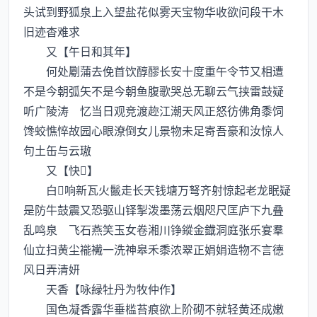
头试到野狐泉上入望盐花似雾天宝物华收欲问段干木
旧迹杳难求
又【午日和其年】
何处劚蒲去俛首饮醇醪长安十度重午令节又相遭
不是今朝弧矢不是今朝鱼腹歌哭总无聊云气挟雷鼓疑
听广陵涛 忆当日观竞渡趂江潮天风正怒彷佛角黍饲
馋蛟憔悴故园心眼潦倒女儿景物未足寄吾豪和汝惊人
句土缶与云璈
又【快】
白响新瓦火鬛走长天钱塘万弩齐射惊起老龙眠疑
是防牛鼓震又恐驱山铎掣泼墨荡云烟咫尺匡庐下九叠
乱鸣泉 飞石燕笑玉女卷湘川铮鏦金鐡洞庭张乐宴羣
仙立扫黄尘褦襶一洗神皋禾黍浓翠正娟娟造物不言德
风日弄清妍
天香【咏緑牡丹为牧仲作】
国色凝香露华垂槛苔痕欲上阶砌不就轻黄还成嫩