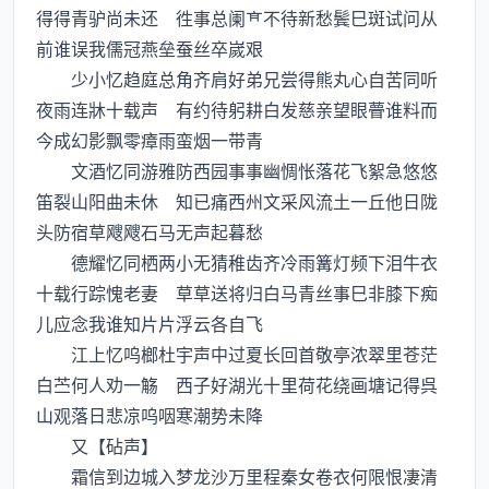
得得青驴尚未还 徃事总阑不待新愁鬓巳斑试问从
前谁误我儒冠燕垒蚕丝卒嵗艰
少小忆趋庭总角齐肩好弟兄尝得熊丸心自苦同听
夜雨连牀十载声 有约待躬耕白发慈亲望眼瞢谁料而
今成幻影飘零瘴雨蛮烟一带青
文酒忆同游雅防西园事事幽惆怅落花飞絮急悠悠
笛裂山阳曲未休 知已痛西州文采风流土一丘他日陇
头防宿草飕飕石马无声起暮愁
德耀忆同栖两小无猜稚齿齐冷雨篝灯频下泪牛衣
十载行踪愧老妻 草草送将归白马青丝事巳非膝下痴
儿应念我谁知片片浮云各自飞
江上忆呜榔杜宇声中过夏长回首敬亭浓翠里苍茫
白苎何人劝一觞 西子好湖光十里荷花绕画塘记得呉
山观落日悲凉呜咽寒潮势未降
又【砧声】
霜信到边城入梦龙沙万里程秦女卷衣何限恨凄清