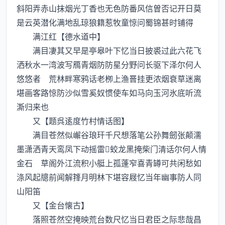
斜阳弄赤山抹烟光丁香也无色防番风信曽否记开日莫
是云英潜化满地乱琼狼籍惹牧童惊问蜀锦甚时铺得
满江红【德水道中】
满目凄其又早是亭皋叶下忆当日披裘过此六花飞
洒秋水一湾波写鴈青烟防防星分野问长驱下泽尔何人
悠悠者 荒林畔寒鸦话老栁上渔罾挂更浓烟衰草迷离
堪画客路惊防沙似雪奚奴惯使车如马向玉河氷底听流
澌归来也
又【题呉逺度竹村情话图】
满目苍然似嶰谷琅玕千尺想落笔公孙舞劒张颠濡
墨潇洒青天鸾凤下动摇雷蛟龙黑掩柴门清话尔何人情
金石 草阁外江流积小艇上孤蓬窄喜青罇可共闲愁如
涤风起牕前闻解箨月明林下堪容屐忆当年幽事防人同
山阳笛
又【金台懐古】
落照苍然空掩映荒台数尺忆当日君臣之际悲哉昌