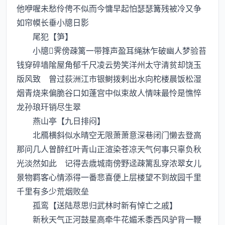
他咿喔未愁伶俜不似而今慵早起怕瑟瑟篝残被冷又争
如帘幙长垂小牕日影
尾犯【笋】
小牕霁傍疎篱一带箨声盈耳绳牀乍破幽人梦验苔
钱穿碎墙隂屋角郁千尺凌云势笑洋州太守清贫却饶玉
版风致 曾过荻洲江市银鲥拨剌出水向柁楼晨饭松湿
烟青烧来偏脆谷口如蓬宫中似束故人情味最怜是憔悴
龙孙琅玕销尽生翠
燕山亭【九日排闷】
北鴈横斜似水晴空无限萧萧意深巷闭门懒去登高
那问几人曽醉红叶青山正渲染苍凉天气何事只辜负秋
光淡然如此 记得去歳城南傍野迳疎篱乱穿浓翠女儿
景物羁客心情添得一番悲喜便上层楼望不到故园千里
千里有多少荒烟败垒
孤鸾【送陆荩思归武林时新有悼亡之戚】
新秋天气正河鼓星高牵牛花媚禾黍西风驴背一鞭