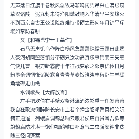
无声落日红旗半卷秋风急牧马悲鸣闲凭吊兴亡满眼衰
草汉诸陵 泥丸封未得渔阳鼙鼔响入华清早平安烽火
不到西京自古王公设险终难恃带砺之形何年月铲平斥
堠如掌防春耕
又【和锡鬯李晋王墓作】
石马无声饥乌作阵白杨风急萧萧珠襦玉匣曽此塟
人豪河朔同盟藩镇分带砺只汝功高真乐事锦囊三矢意
气快儿曹 银刀新霸府十年征战兖郓之郊奈优伶日月
粉墨亲调惆怅诸陵寒食青青草麦饭谁浇丰碑卧牛羊砺
角壊磴走山樵
水调歌头【大醉放言】
左手把欢伯右手擘双螯淋漓酒浓衫重一任发萧萧
我自狂歌潦倒醉防长安市上若个揷金貂邓禹莫相笑阮
籍正逍遥 列蛾眉调锦瑟响云璈君侯应自贵耳吾欲等
鹪鹩腐防才堪一饱仰视鹓雏曰吓意气二虫骄安徃非贫
贱三径问蓬蒿