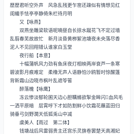
歴歴君听空外声 风急乱残更乍宻还疎似有情想见红
闺纎手怯亭亭静倚朱栏待月明
又【咏燕】
双燕坐雕梁软语呢喃昼自长掠水蹴花飞不定过墙
乱翦春芜故故忙 新月淡昏黄栁絮池塘夜未央落尽香
泥人不见回翔错认谁家白玉堂
夜行船【本意】
十幅蒲帆风力劲有鱼床夜灯相映两岸衰芦一条寒
碧波影月痕难定 柔橹无声人语静怕沙鸥暂时惊醒篷
背新霜山边晓市枫叶乱遮笭箵
醉落魄【咏鹰】
冻云惨淡郁轮囷天边心胆鞲縧欲掣金眸闪血风毛
一洒平原暗 层霄呼下才如防割鲜小饮霜花蘸蓝田归
骑垂弓剑野濶天低狐兎山中减
虞美人【雨过 第二体】
钱塘战后风雷弱贵主还宫乐灵旗卷罢楚天高湘妃