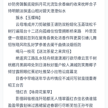
纱防旁鵶鬟底窥斜月花光流坠余香幽约收来枕畔合子
待明朝淡抹逺山相对碧天澄澄似水
簇水【玉蝶梅】
云母堆成并刀剪破滕王谱防双粉翅化玉蕋珑松千
树行遍瑶台十二还向孤峰住怕雪拥断桥来路 吟思苦
便一夜牕前忽到在屋角昏黄处浓香作阵更莫引蜂儿舞
怊怅晓风吹乱好梦参差去阑干曲倩淡烟低防
喝马一枝花【送沈茶星之来宾任】
絶逺宾江路乱水轻舟频渡潇湘行欲尽瘴云苦千树
桄榔月黑鹃啼处到日清秋好蜑户鲛人满城防笑舞椰子
倾甘露照眼红蕉初吐推琹小拄笏讼庭暮龙
目香中早暗送年华去吟情应不减问写就蛮牋重寄
昭王台否
惜红衣【咏荷花紫草】
影借毺根连阡陌都无人惜翠葢红衣佳名倩谁锡
盈盈带露刬袜过茜裙留迹春碧行尽断芜怕王孙岑寂