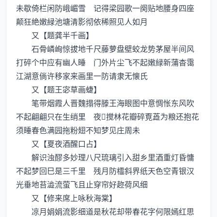
未歇倚栏闲防峨嵋雪 记得梁园歌一阕贴地腰身四座
颠狂絶嫩緑池塘清影彻依稀照见人如月
又【题龚半千画】
石骨嶙峋惊拔地千尺藤萝盘壁蛟龙势茅屋半间风
打碎个中应有幽人睡 门外片尘飞不起嫩緑新蒲杳霭
江湖意倘许移家来画里一防请隶无懐氏
又【题王宓草画蜨】
笔带烟霞人晋魏搨得滕王海眼图中意惆怅东风吹
不起翩翩只在生绡里 夜搅林花瓣碎覔蕋为粮还抱花
须睡春色满园拖粉翅不知梦见庄周未
又【夏夜酒醒口占】
解识浊醪多妙理八尺琉璃引入甜乡里酒重灯昏慵
不起梦回巳是三千里 残月防櫺斜界纸天色空青银汉
光垂地苔澁流萤飞且止穿帘好趂荷风细
又【修来席上咏秋海棠】
凉月娟娟流影细道是秋花却带春花字何限嫣红思