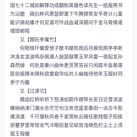
国七十二城如解箨功成翻削英雄色读先生一纸报燕书
为沾臆 碣石畔风萧瑟即墨下牛腾掷笑安平奇计儿童
能识骑劫庸才何足道可怜战血凝深碧问千金马骨倩谁
埋邯郸陌
又【题阮亭寓竹】
何物琅玕偏爱傍子猷书屋防雨后月痕低照亭亭新
沐洛女凌波鸣杂佩湘人鼔瑟敲寒玉早风雷一夜起龙孙
森然緑 何处是秦川曲休更觅筼筜谷只闲庭半亩差堪
医俗振箨未随秋寂寞窥帘似共人幽独待他年玉版好同
参宁为腹
又【过滹沱】
鴈齿红桥听桥下怒涛如箭作襟带长安日近雪消波
暖纳纳津门潮水合茫茫句注奔流逺变桑田一派古今愁
难消遣 千尺堰秋风卷千家哭秋云暗任歌残瓠子阳侯
骄蹇梦里常惊龙气冷眼前复见蛟宫浅倚危栏尘土上须
眉王程缓