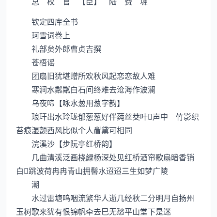
总 校 官 【臣】 陆 费 墀
钦定四库全书
珂雪词巻上
礼部贠外郎曹贞吉撰
苍梧谣
团扇旧犹堪赠所欢秋风起恋恋故人难
寒涧水粼粼白石间终难去沧海作波澜
乌夜啼【咏水葱用葱字韵】
琅玕出水玲珑郁葱葱好伴莼丝茭叶声中 竹影织
苔痕湿颤西风比似个人睂黛可相同
浣溪沙【步阮亭红桥韵】
几曲清溪泛画桡緑杨深处见红桥酒帘歌扇暗香销
白跳波荷冉冉青山拥髻水迢迢三生如梦广陵
潮
水过雷塘呜咽流繁华人逝几经秋二分明月自扬州
玉树歌来犹有恨锦帆牵去巳无愁平山堂下是迷