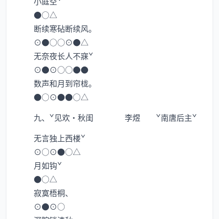
小庭空ˇ
●○△
断续寒砧断续风。
⊙●○○⊙●△
无奈夜长人不寐ˇ
⊙●⊙○○●●
数声和月到帘栊。
●○⊙●●○△
九、ˇ见欢·秋闺 李煜 ˇ南唐后主ˇ
无言独上西楼ˇ
⊙○⊙●○△
月如钩ˇ
●○△
寂寞梧桐、
⊙●⊙○