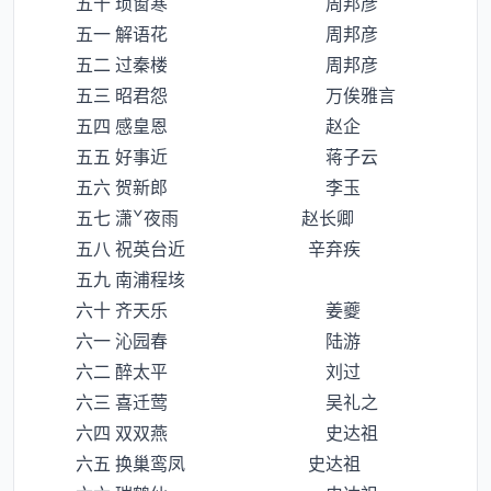
五十 琐窗寒 周邦彦
五一 解语花 周邦彦
五二 过秦楼 周邦彦
五三 昭君怨 万俟雅言
五四 感皇恩 赵企
五五 好事近 蒋子云
五六 贺新郎 李玉
五七 潇ˇ夜雨 赵长卿
五八 祝英台近 辛弃疾
五九 南浦程垓
六十 齐天乐 姜夔
六一 沁园春 陆游
六二 醉太平 刘过
六三 喜迁莺 吴礼之
六四 双双燕 史达祖
六五 换巢鸾凤 史达祖