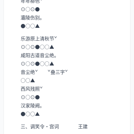
年年柳色ˇ
⊙○⊙●
灞陵伤别。
●○○▲
乐游原上清秋节ˇ
⊙○⊙●○○▲
咸阳古道音尘绝。
⊙○⊙●○○▲
音尘绝ˇ ˇ叠三字ˇ
○○▲
西风残照ˇ
⊙○⊙●
汉家陵阙。
●○○▲
三、调笑令·宫词 王建