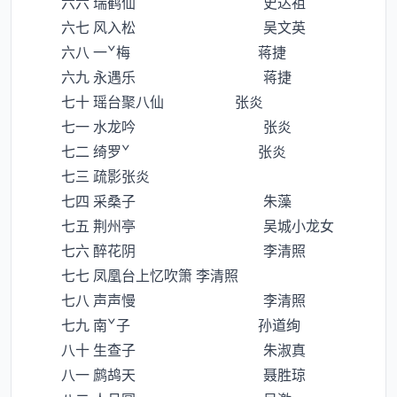
六六 瑞鹤仙 史达祖
六七 风入松 吴文英
六八 一ˇ梅 蒋捷
六九 永遇乐 蒋捷
七十 瑶台聚八仙 张炎
七一 水龙吟 张炎
七二 绮罗ˇ 张炎
七三 疏影张炎
七四 采桑子 朱藻
七五 荆州亭 吴城小龙女
七六 醉花阴 李清照
七七 凤凰台上忆吹箫 李清照
七八 声声慢 李清照
七九 南ˇ子 孙道绚
八十 生查子 朱淑真
八一 鹧鸪天 聂胜琼