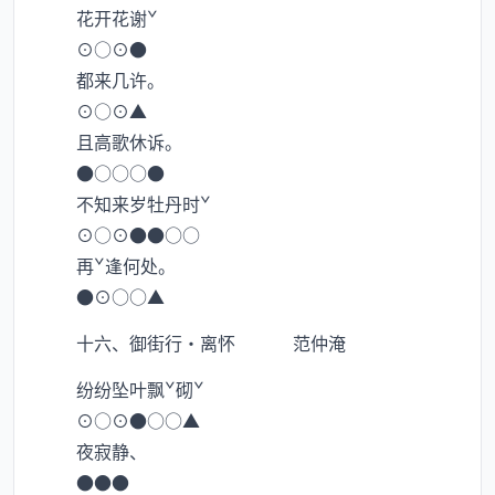
花开花谢ˇ
⊙○⊙●
都来几许。
⊙○⊙▲
且高歌休诉。
●○○○●
不知来岁牡丹时ˇ
⊙○⊙●●○○
再ˇ逢何处。
●⊙○○▲
十六、御街行·离怀 范仲淹
纷纷坠叶飘ˇ砌ˇ
⊙○⊙●○○▲
夜寂静、
●●●