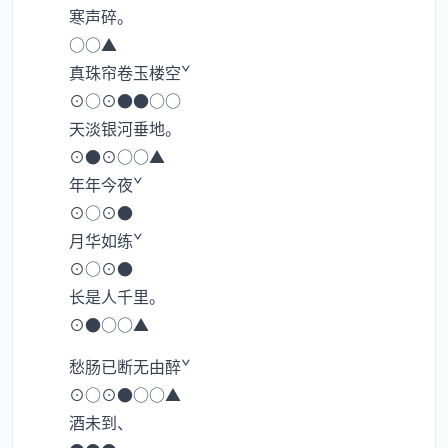
寒声碎。
○○▲
真珠帘卷玉楼空ˇ
⊙○⊙●●○○
天淡银河垂地。
⊙●⊙○○▲
年年今夜ˇ
⊙○⊙●
月华如练ˇ
⊙○⊙●
长是人千里。
⊙●○○▲
愁肠已断无由醉ˇ
⊙○⊙●○○▲
酒未到、