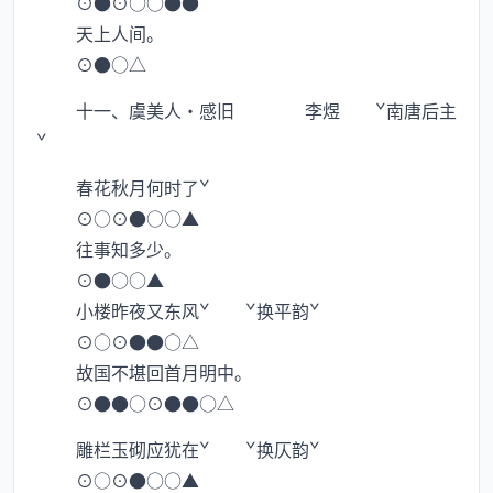
⊙●⊙○○●●
天上人间。
⊙●○△
十一、虞美人·感旧 李煜 ˇ南唐后主
ˇ
春花秋月何时了ˇ
⊙○⊙●○○▲
往事知多少。
⊙●○○▲
小楼昨夜又东风ˇ ˇ换平韵ˇ
⊙○⊙●●○△
故国不堪回首月明中。
⊙●●○⊙●●○△
雕栏玉砌应犹在ˇ ˇ换仄韵ˇ
⊙○⊙●○○▲