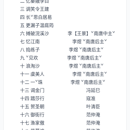
二 忆秦娥李白
三 调笑令王建
四 长ˇ思白居易
五 更漏子温庭筠
六 摊破浣溪沙 李【王景】ˇ南唐中主ˇ
七 忆江南 李煜 ˇ南唐后主ˇ
八 捣练子 李煜 ˇ南唐后主ˇ
九 ˇ见欢 李煜 ˇ南唐后主ˇ
十 浪淘沙 李煜 ˇ南唐后主ˇ
十一 虞美人 李煜 ˇ南唐后主ˇ
十二 一ˇ珠 李煜 ˇ南唐后主ˇ
十三 谒金门 冯延巳
十四 踏莎行 寇准
十五 贺圣朝 叶清臣
十六 御街行 范仲淹
十七 渔家傲 范仲淹