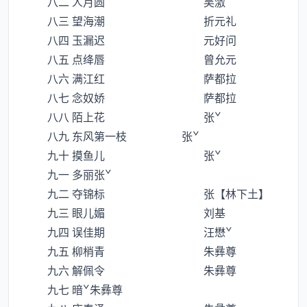
八二 人月圆 吴激
八三 望海潮 折元礼
八四 玉漏迟 元好问
八五 点绛唇 曾允元
八六 满江红 萨都拉
八七 念奴娇 萨都拉
八八 陌上花 张ˇ
八九 东风第一枝 张ˇ
九十 摸鱼儿 张ˇ
九一 多丽张ˇ
九二 夺锦标 张【林下土】
九三 眼儿媚 刘基
九四 误佳期 汪懋ˇ
九五 柳梢青 朱彝尊
九六 解佩令 朱彝尊
九七 暗ˇ朱彝尊