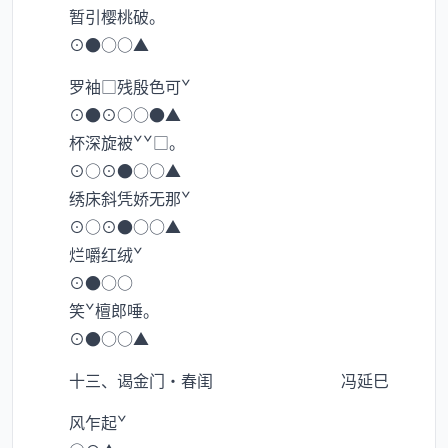
暂引樱桃破。
⊙●○○▲
罗袖□残殷色可ˇ
⊙●⊙○○●▲
杯深旋被ˇˇ□。
⊙○⊙●○○▲
绣床斜凭娇无那ˇ
⊙○⊙●○○▲
烂嚼红绒ˇ
⊙●○○
笑ˇ檀郎唾。
⊙●○○▲
十三、谒金门·春闺 冯延巳
风乍起ˇ