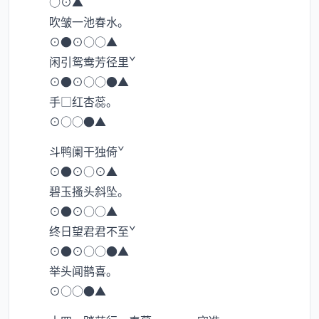
○⊙▲
吹皱一池春水。
⊙●⊙○○▲
闲引鸳鸯芳径里ˇ
⊙●⊙○○●▲
手□红杏蕊。
⊙○○●▲
斗鸭阑干独倚ˇ
⊙●⊙○⊙▲
碧玉搔头斜坠。
⊙●⊙○○▲
终日望君君不至ˇ
⊙●⊙○○●▲
举头闻鹊喜。
⊙○○●▲