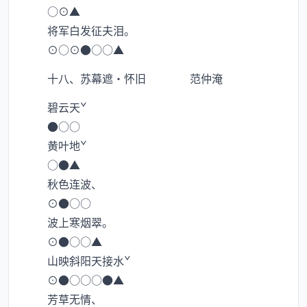
○⊙▲
将军白发征夫泪。
⊙○⊙●○○▲
十八、苏幕遮·怀旧 范仲淹
碧云天ˇ
●○○
黄叶地ˇ
○●▲
秋色连波、
⊙●○○
波上寒烟翠。
⊙●○○▲
山映斜阳天接水ˇ
⊙●○○○●▲
芳草无情、