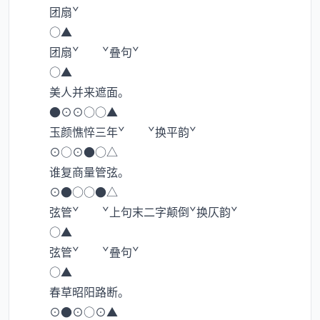
团扇ˇ
○▲
团扇ˇ ˇ叠句ˇ
○▲
美人并来遮面。
●⊙⊙○○▲
玉颜憔悴三年ˇ ˇ换平韵ˇ
⊙○⊙●○△
谁复商量管弦。
⊙●○○●△
弦管ˇ ˇ上句末二字颠倒ˇ换仄韵ˇ
○▲
弦管ˇ ˇ叠句ˇ
○▲
春草昭阳路断。
⊙●⊙○⊙▲