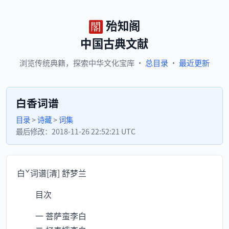
殆知阁
中国古典文献
浏览
传统典籍，
探索
中华文化宝库
·
总目录
·
最近更新
白香词谱
目录
>
诗藏
>
词集
最后修改：
2018-11-26 22:52:21 UTC
白ˇ词谱[清] 舒梦兰
目次
一 菩萨蛮李白