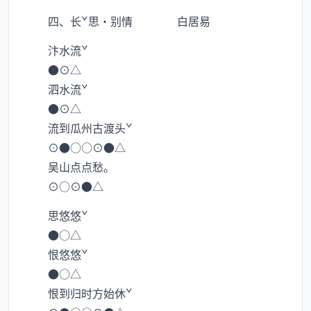
四、长ˇ思·别情 白居易
汴水流ˇ
●⊙△
泗水流ˇ
●⊙△
流到瓜州古渡头ˇ
⊙●○○⊙●△
吴山点点愁。
⊙○⊙●△
思悠悠ˇ
●○△
恨悠悠ˇ
●○△
恨到归时方始休ˇ