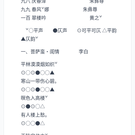
九八 庆春泽 朱彝尊
九九 春风ˇ娜 朱彝尊
一百 翠楼吟 黄之ˇ
ˇ○平声 ●仄声 ⊙可平可仄 △平韵
▲仄韵ˇ
一、菩萨蛮·闺情 李白
平林漠漠烟如织ˇ
⊙○⊙●○○▲
寒山一带伤心碧。
⊙○⊙●○○▲
暝色入高楼ˇ
⊙●⊙○△
有人楼上愁。
⊙○○●△