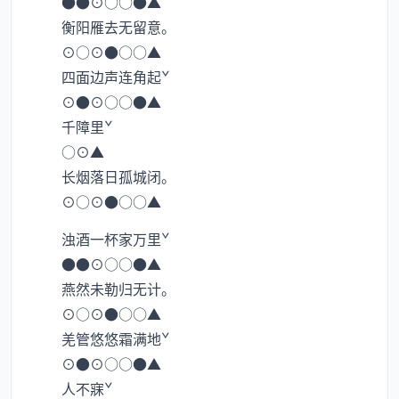
●●⊙○○●▲
衡阳雁去无留意。
⊙○⊙●○○▲
四面边声连角起ˇ
⊙●⊙○○●▲
千障里ˇ
○⊙▲
长烟落日孤城闭。
⊙○⊙●○○▲
浊酒一杯家万里ˇ
●●⊙○○●▲
燕然未勒归无计。
⊙○⊙●○○▲
羌管悠悠霜满地ˇ
⊙●⊙○○●▲
人不寐ˇ