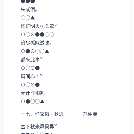
●●●
先成泪。
○○▲
残灯明灭枕头欹ˇ
⊙○⊙●●○○
谙尽孤眠滋味。
⊙●⊙○○▲
都来此事ˇ
⊙○⊙●
眉间心上ˇ
⊙○⊙●
无计ˇ回避。
⊙●○○▲
十七、渔家傲·秋思 范仲淹
塞下秋来风景异ˇ