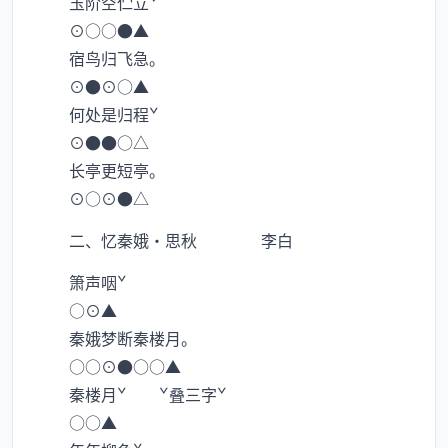
玉阶空伫立ˇ
⊙○○●▲
宿鸟归飞急。
⊙●⊙○▲
何处是归程ˇ
⊙●●○△
长亭更短亭。
⊙○⊙●△
二、忆秦娥·思秋 李白
箫声咽ˇ
○⊙▲
秦娥梦断秦楼月。
○○⊙●○○▲
秦楼月ˇ ˇ叠三字ˇ
○○▲