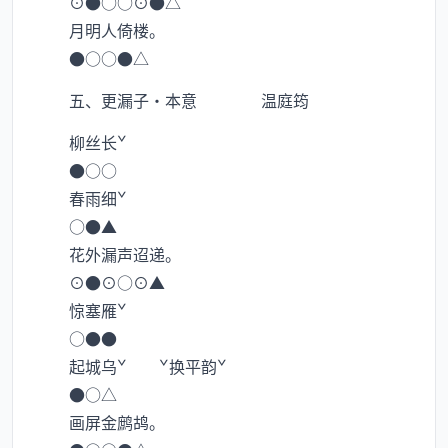
⊙●○○⊙●△
月明人倚楼。
●○○●△
五、更漏子·本意 温庭筠
柳丝长ˇ
●○○
春雨细ˇ
○●▲
花外漏声迢递。
⊙●⊙○⊙▲
惊塞雁ˇ
○●●
起城乌ˇ ˇ换平韵ˇ
●○△
画屏金鹧鸪。