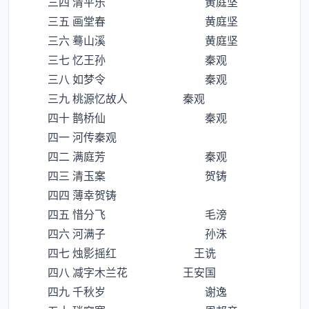
三四 清平乐 黄庭坚
三五 画堂春 黄庭坚
三六 蓦山溪 黄庭坚
三七 忆王孙 秦观
三八 如梦令 秦观
三九 桃源忆故人 秦观
四十 鹊桥仙 秦观
四一 河传秦观
四二 满庭芳 秦观
四三 清玉案 贺铸
四四 薄幸贺铸
四五 惜分飞 毛滂
四六 河满子 孙洙
四七 烛影摇红 王诜
四八 减字木兰花 王安国
四九 千秋岁 谢逸