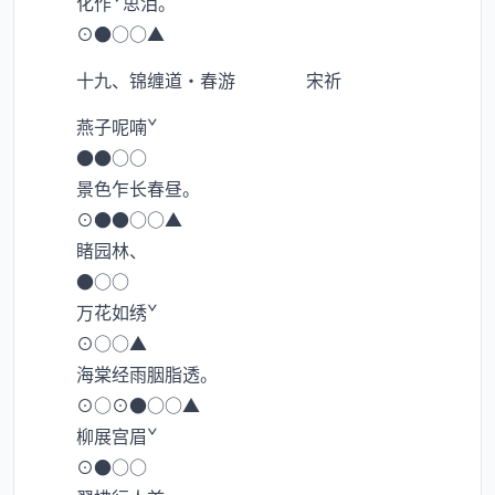
化作ˇ思泪。
⊙●○○▲
十九、锦缠道·春游 宋祈
燕子呢喃ˇ
●●○○
景色乍长春昼。
⊙●●○○▲
睹园林、
●○○
万花如绣ˇ
⊙○○▲
海棠经雨胭脂透。
⊙○⊙●○○▲
柳展宫眉ˇ
⊙●○○