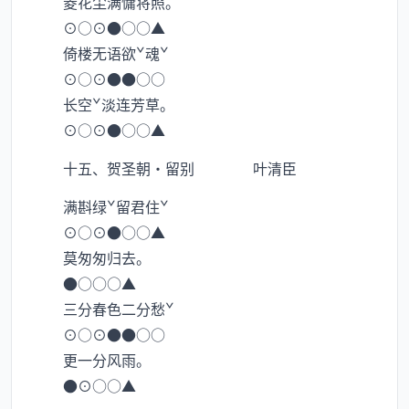
菱花尘满慵将照。
⊙○⊙●○○▲
倚楼无语欲ˇ魂ˇ
⊙○⊙●●○○
长空ˇ淡连芳草。
⊙○⊙●○○▲
十五、贺圣朝·留别 叶清臣
满斟绿ˇ留君住ˇ
⊙○⊙●○○▲
莫匆匆归去。
●○○○▲
三分春色二分愁ˇ
⊙○⊙●●○○
更一分风雨。
●⊙○○▲