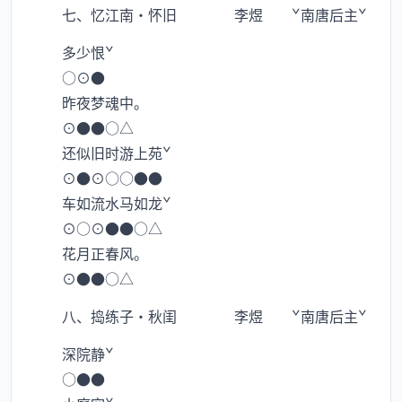
七、忆江南·怀旧 李煜 ˇ南唐后主ˇ
多少恨ˇ
○⊙●
昨夜梦魂中。
⊙●●○△
还似旧时游上苑ˇ
⊙●⊙○○●●
车如流水马如龙ˇ
⊙○⊙●●○△
花月正春风。
⊙●●○△
八、捣练子·秋闺 李煜 ˇ南唐后主ˇ
深院静ˇ
○●●