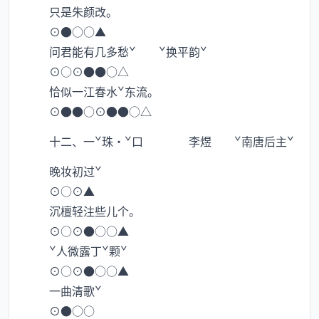
只是朱颜改。
⊙●○○▲
问君能有几多愁ˇ ˇ换平韵ˇ
⊙○⊙●●○△
恰似一江春水ˇ东流。
⊙●●○⊙●●○△
十二、一ˇ珠·ˇ口 李煜 ˇ南唐后主ˇ
晚妆初过ˇ
⊙○⊙▲
沉檀轻注些儿个。
⊙○⊙●○○▲
ˇ人微露丁ˇ颗ˇ
⊙○⊙●○○▲
一曲清歌ˇ
⊙●○○