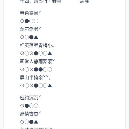
十四、踏莎行·春暮 寇准
春色将阑ˇ
⊙●○○
莺声渐老ˇ
⊙○●▲
红英落尽青梅小。
⊙○⊙●○○▲
画堂人静雨蒙蒙ˇ
⊙○⊙●●○○
屏山半掩余ˇˇ。
⊙○⊙●○○▲
密约沉沉ˇ
⊙●○○
离情杳杳ˇ
⊙○●▲