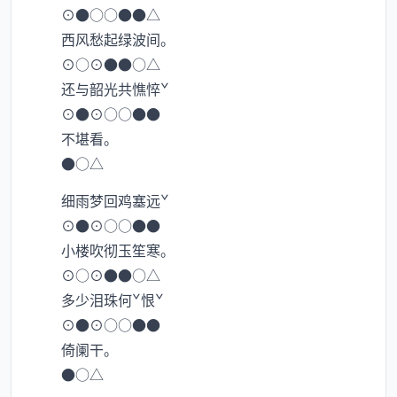
⊙●○○●●△
西风愁起绿波间。
⊙○⊙●●○△
还与韶光共憔悴ˇ
⊙●⊙○○●●
不堪看。
●○△
细雨梦回鸡塞远ˇ
⊙●⊙○○●●
小楼吹彻玉笙寒。
⊙○⊙●●○△
多少泪珠何ˇ恨ˇ
⊙●⊙○○●●
倚阑干。
●○△