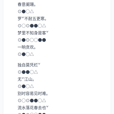
春意阑珊。
⊙●○△
罗ˇ不耐五更寒。
⊙○⊙●●○△
梦里不知身是客ˇ
⊙●⊙○○●●
一晌贪欢。
⊙●○△
独自莫凭栏ˇ
⊙●●○△
无ˇ江山。
⊙●○△
别时容易见时难。
⊙○⊙●●○△
流水落花春去也ˇ