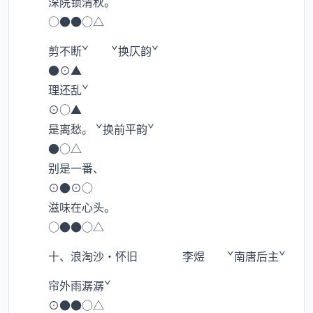
深院锁清秋。
○●●○△
剪不断ˇ ˇ换仄韵ˇ
●⊙▲
理还乱ˇ
⊙○▲
是离愁。 ˇ换前平韵ˇ
●○△
别是一番、
⊙●⊙○
滋味在心头。
○●●○△
十、浪淘沙·怀旧 李煜 ˇ南唐后主ˇ
帘外雨潺潺ˇ
⊙●●○△