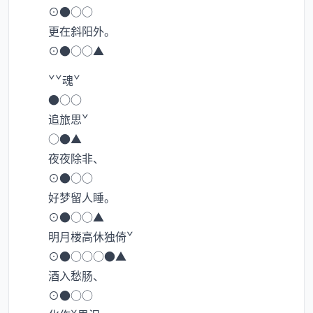
⊙●○○
更在斜阳外。
⊙●○○▲
ˇˇ魂ˇ
●○○
追旅思ˇ
○●▲
夜夜除非、
⊙●○○
好梦留人睡。
⊙●○○▲
明月楼高休独倚ˇ
⊙●○○○●▲
酒入愁肠、
⊙●○○