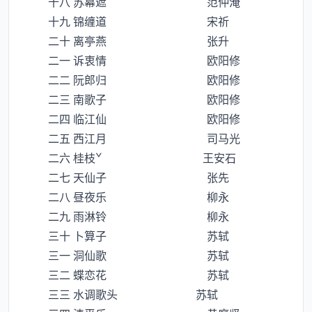
十八 苏幕遮 范仲淹
十九 锦缠道 宋祈
二十 离亭燕 张升
二一 诉衷情 欧阳修
二二 阮郎归 欧阳修
二三 南歌子 欧阳修
二四 临江仙 欧阳修
二五 西江月 司马光
二六 桂枝ˇ 王安石
二七 天仙子 张先
二八 昼夜乐 柳永
二九 雨淋铃 柳永
三十 卜算子 苏轼
三一 洞仙歌 苏轼
三二 蝶恋花 苏轼
三三 水调歌头 苏轼