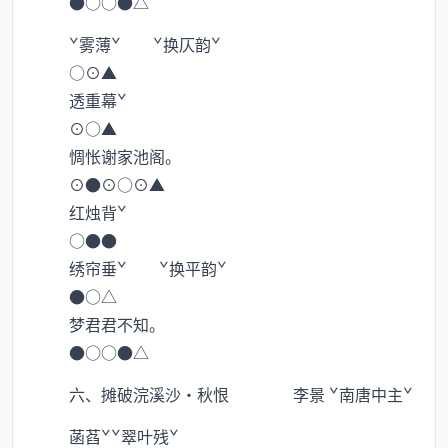
●○○●△
ˇ雾薄ˇ ˇ换仄韵ˇ
○⊙▲
透重幕ˇ
⊙○▲
惆怅谢家池阁。
⊙●⊙○⊙▲
红烛背ˇ
○●●
绣帘垂ˇ ˇ换平韵ˇ
●○△
梦君君不知。
●○○●△
六、摊破浣溪沙·秋恨 李景 ˇ南唐中主ˇ
菡萏ˇˇ翠叶残ˇ