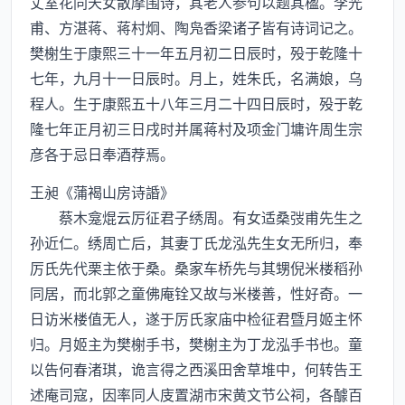
丈室花同天女散摩围诗，其老人参句以题其楹。李光
甫、方湛蒋、蒋村炯、陶凫香梁诸子皆有诗词记之。
樊榭生于康熙三十一年五月初二日辰时，殁于乾隆十
七年，九月十一日辰时。月上，姓朱氏，名满娘，乌
程人。生于康熙五十八年三月二十四日辰时，殁于乾
隆七年正月初三日戌时并属蒋村及项金门墉许周生宗
彦各于忌日奉酒荐焉。
王昶《蒲褐山房诗諙》
蔡木龛焜云厉征君子绣周。有女适桑弢甫先生之
孙近仁。绣周亡后，其妻丁氏龙泓先生女无所归，奉
厉氏先代栗主依于桑。桑家车桥先与其甥倪米楼稻孙
同居，而北郭之童佛庵铨又故与米楼善，性好奇。一
日访米楼值无人，遂于厉氏家庙中检征君暨月姬主怀
归。月姬主为樊榭手书，樊榭主为丁龙泓手书也。童
以告何春渚琪，诡言得之西溪田舍草堆中，何转告王
述庵司寇，因率同人庋置湖市宋黄文节公祠，各醵百