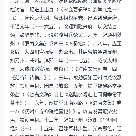
兼宗正簿。孝宗即位，迁枢密院编修官兼编类圣政所
检讨官，赐进士出身（《宋会要辑稿》选举九之一
九）。因论龙大渊、曾觌招权植党，出通判建康府。
干道元年（一一六五），改通判隆兴府，以交结台
谏，鼓唱是非，力说张浚用兵论罢。六年，起通判夔
州（《渭南文集》卷四三《入蜀记》）。八年，应王
炎辟，为四川宣抚使干办公事。其后曾摄通判蜀州，
知嘉州、荣州。淳熙二年（一一七五），范成大帅
蜀，为成都路安抚司参议官（《渭南文集》卷一四
《范待制诗集序》）。三年，被劾摄知嘉州时燕饮颓
放，罢职奉祠，因自号放翁。五年，提举福建路常平
茶盐（《省斋文稿》卷七《送陆务观赴七闽提举常平
茶事》）。六年，改提举江南西路（《渭南文集》卷
一八《抚州广寿禅院经藏记》）。以奏发粟赈济灾
民，被劾奉祠。十三年，起知严州（淳熙《严州图
经》卷一）。十五年，召除军器少监。光宗即位，迁