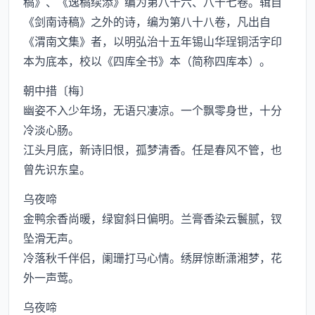
稿》、《逸稿续添》编为第八十六、八十七卷。辑自
《剑南诗稿》之外的诗，编为第八十八卷，凡出自
《渭南文集》者，以明弘治十五年锡山华珵铜活字印
本为底本，校以《四库全书》本（简称四库本）。
朝中措〔梅〕
幽姿不入少年场，无语只凄凉。一个飘零身世，十分
冷淡心肠。
江头月底，新诗旧恨，孤梦清香。任是春风不管，也
曾先识东皇。
乌夜啼
金鸭余香尚暖，绿窗斜日偏明。兰膏香染云鬟腻，钗
坠滑无声。
冷落秋千伴侣，阑珊打马心情。绣屏惊断潇湘梦，花
外一声莺。
乌夜啼