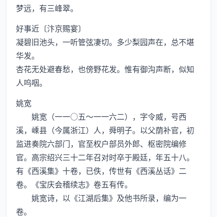
梦远，有三峰翠。
好事近〔汴京赐宴〕
凝碧旧池头，一听管弦凄切。多少梨园声在，总不堪
华发。
杏花无处避春愁，也傍野花发。惟有御沟声断，似知
人呜咽。
姚宽
姚宽（一一○五～一一六二），字令威，号西
溪，嵊县（今属浙江）人，舜明子。以父荫补官，初
监进奏院六部门，官至权户部员外郎、枢密院编修
官。高宗绍兴三十二年召对时卒于殿廷，年五十八。
有《西溪集》十卷，已佚，传世有《西溪丛话》二
卷。《宝庆会稽续志》卷五有传。
姚宽诗，以《江湖后集》及他书所录，编为一
卷。