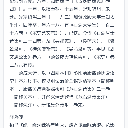
沿海制置使。八年，知建康府（《景定建康志》卷一
四》）。十年，以疾奉祠。十五年，起知福州，未
赴。光宗绍熙三年（一一九二）加资政殿大学士知太
平州。四年卒，年六十八。有《石湖大全集》一百三
十六卷（《宋史艺文志》），已佚。今传《石湖居士
诗集》三十四卷，及《吴郡志》、《揽辔录》、《骖
鸾录》、《桂海虞衡志》、《吴船录》等。事见《周
文忠公集》卷六一《范公成大神道碑》，《宋史》卷
三八六有传。
范成大诗，以《四部丛刊》影印清康熙顾氏爱汝
堂刊本为底本。校以明弘治金兰馆铜活字本（简称明
本）、康熙黄昌衢藜照楼刻《范石湖诗集》二十卷
（简称黄本），并酌采清沈钦韩《范石湖诗集注》
（简称沈注）。新辑集外诗附于卷末。
醉落魄
栖乌飞绝，绛河绿雾星明灭，烧香曳簟眠清樾。花影