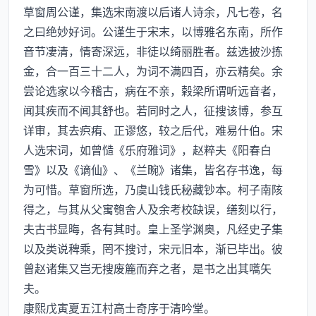
草窗周公谨，集选宋南渡以后诸人诗余，凡七卷，名
之曰绝妙好词。公谨生于宋末，以博雅名东南，所作
音节凄清，情寄深远，非徒以绮丽胜者。兹选披沙拣
金，合一百三十二人，为词不满四百，亦云精矣。余
尝论选家以今稽古，病在不亲，榖梁所谓听远音者，
闻其疾而不闻其舒也。若同时之人，征搜该博，参互
详审，其去疻痏、正谬悠，较之后代，难易什伯。宋
人选宋词，如曾慥《乐府雅词》，赵粹夫《阳春白
雪》以及《谪仙》、《兰畹》诸集，皆名存书逸，每
为可惜。草窗所选，乃虞山钱氏秘藏钞本。柯子南陔
得之，与其从父寓匏舍人及余考校缺误，缮刻以行，
夫古书显晦，各有其时。皇上圣学渊奥，凡经史子集
以及类说稗乘，罔不搜讨，宋元旧本，渐已毕出。彼
曾赵诸集又岂无搜废簏而弃之者，是书之出其嚆矢
夫。
康熙戊寅夏五江村高士奇序于清吟堂。