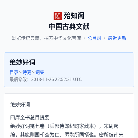
殆知阁
中国古典文献
浏览
传统典籍，
探索
中华文化宝库
·
总目录
·
最近更新
绝妙好词
目录
>
诗藏
>
词集
最后修改：
2018-11-26 22:52:21 UTC
绝妙好词
四库全书总目提要
绝妙好词笺七卷（兵部侍郎纪盷家藏本），宋周密
编，其笺则国朝查为仁、厉鹗所同撰也。密所编南宋