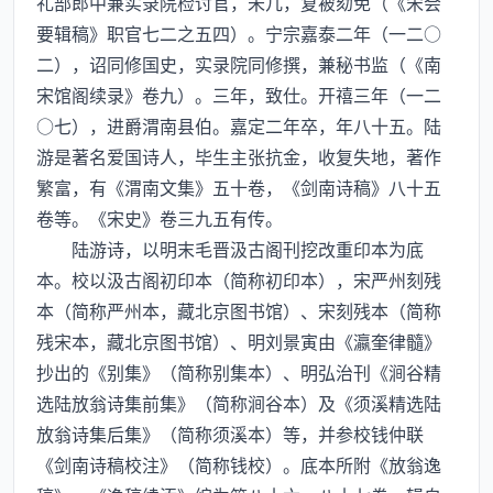
礼部郎中兼实录院检讨官，未几，复被劾免（《宋会
要辑稿》职官七二之五四）。宁宗嘉泰二年（一二○
二），诏同修国史，实录院同修撰，兼秘书监（《南
宋馆阁续录》卷九）。三年，致仕。开禧三年（一二
○七），进爵渭南县伯。嘉定二年卒，年八十五。陆
游是著名爱国诗人，毕生主张抗金，收复失地，著作
繁富，有《渭南文集》五十卷，《剑南诗稿》八十五
卷等。《宋史》卷三九五有传。
陆游诗，以明末毛晋汲古阁刊挖改重印本为底
本。校以汲古阁初印本（简称初印本），宋严州刻残
本（简称严州本，藏北京图书馆）、宋刻残本（简称
残宋本，藏北京图书馆）、明刘景寅由《瀛奎律髓》
抄出的《别集》（简称别集本）、明弘治刊《涧谷精
选陆放翁诗集前集》（简称涧谷本）及《须溪精选陆
放翁诗集后集》（简称须溪本）等，并参校钱仲联
《剑南诗稿校注》（简称钱校）。底本所附《放翁逸