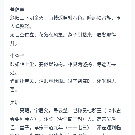
菩萨蛮
斜阳山下明金碧，画楼返照融春色。睡起揭帘旌，玉
人蝉鬓轻。
无言空伫立，花落东风急。燕子引愁来，眉愁那得
开。
生查子
郎如陌上尘，妾似堤边树。相见两悠扬，踪迹无寻
处。
酒面扑春风，泪眼零秋雨。过了别离时，还解相思
否。
吴琚
吴琚，字居父，号云壑，世称吴七郡王（《书史
会要》卷六），汴梁（今河南开封）人。高宗吴后
侄，益子。孝宗干道九年（一一七三），添差通判临