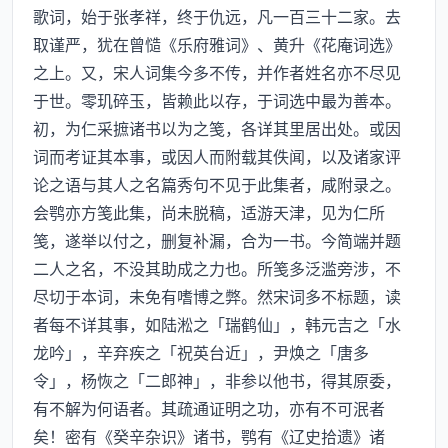
歌词，始于张孝祥，终于仇远，凡一百三十二家。去
取谨严，犹在曾慥《乐府雅词》、黄升《花庵词选》
之上。又，宋人词集今多不传，并作者姓名亦不尽见
于世。零玑碎玉，皆赖此以存，于词选中最为善本。
初，为仁采摭诸书以为之笺，各详其里居出处。或因
词而考证其本事，或因人而附载其佚闻，以及诸家评
论之语与其人之名篇秀句不见于此集者，咸附录之。
会鹗亦方笺此集，尚未脱稿，适游天津，见为仁所
笺，遂举以付之，删复补漏，合为一书。今简端并题
二人之名，不没其助成之力也。所笺多泛滥旁涉，不
尽切于本词，未免有嗜博之弊。然宋词多不标题，读
者每不详其事，如陆淞之「瑞鹤仙」，韩元吉之「水
龙吟」，辛弃疾之「祝英台近」，尹焕之「唐多
令」，杨恢之「二郎神」，非参以他书，得其原委，
有不解为何语者。其疏通证明之功，亦有不可泯者
矣！密有《癸辛杂识》诸书，鹗有《辽史拾遗》诸