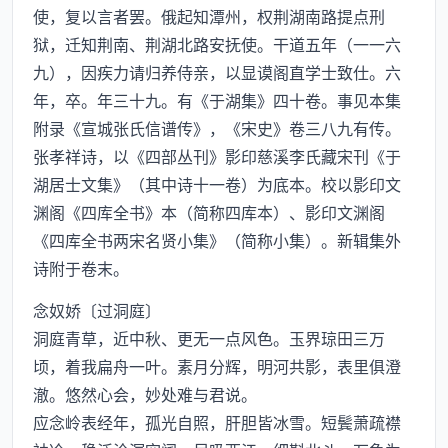
使，复以言者罢。俄起知潭州，权荆湖南路提点刑
狱，迁知荆南、荆湖北路安抚使。干道五年（一一六
九），因疾力请归养侍亲，以显谟阁直学士致仕。六
年，卒。年三十九。有《于湖集》四十卷。事见本集
附录《宣城张氏信谱传》，《宋史》卷三八九有传。
张孝祥诗，以《四部丛刊》影印慈溪李氏藏宋刊《于
湖居士文集》（其中诗十一卷）为底本。校以影印文
渊阁《四库全书》本（简称四库本）、影印文渊阁
《四库全书两宋名贤小集》（简称小集）。新辑集外
诗附于卷末。
念奴娇〔过洞庭〕
洞庭青草，近中秋、更无一点风色。玉界琼田三万
顷，着我扁舟一叶。素月分辉，明河共影，表里俱澄
澈。悠然心会，妙处难与君说。
应念岭表经年，孤光自照，肝胆皆冰雪。短鬓萧疏襟