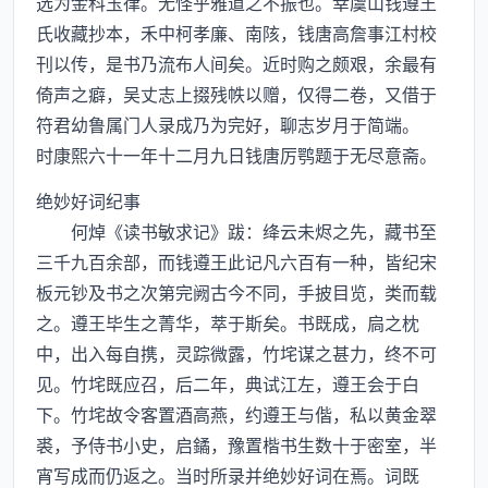
选为金科玉律。无怪乎雅道之不振也。幸虞山钱遵王
氏收藏抄本，禾中柯孝廉、南陔，钱唐高詹事江村校
刊以传，是书乃流布人间矣。近时购之颇艰，余最有
倚声之癖，吴丈志上掇残帙以赠，仅得二卷，又借于
符君幼鲁属门人录成乃为完好，聊志岁月于简端。
时康熙六十一年十二月九日钱唐厉鹗题于无尽意斋。
绝妙好词纪事
何焯《读书敏求记》跋：绛云未烬之先，藏书至
三千九百余部，而钱遵王此记凡六百有一种，皆纪宋
板元钞及书之次第完阙古今不同，手披目览，类而载
之。遵王毕生之菁华，萃于斯矣。书既成，扃之枕
中，出入每自携，灵踪微露，竹垞谋之甚力，终不可
见。竹垞既应召，后二年，典试江左，遵王会于白
下。竹垞故令客置酒高燕，约遵王与偕，私以黄金翠
裘，予侍书小史，启鐍，豫置楷书生数十于密室，半
宵写成而仍返之。当时所录并绝妙好词在焉。词既