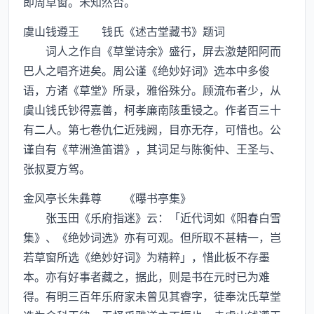
即周草窗。未知然否。
虞山钱遵王 钱氏《述古堂藏书》题词
词人之作自《草堂诗余》盛行，屏去激楚阳阿而
巴人之唱齐进矣。周公谨《绝妙好词》选本中多俊
语，方诸《草堂》所录，雅俗殊分。顾流布者少，从
虞山钱氏钞得嘉善，柯孝廉南陔重锓之。作者百三十
有二人。第七卷仇仁近残阙，目亦无存，可惜也。公
谨自有《苹洲渔笛谱》，其词足与陈衡仲、王圣与、
张叔夏方驾。
金风亭长朱彝尊 《曝书亭集》
张玉田《乐府指迷》云：「近代词如《阳春白雪
集》、《绝妙词选》亦有可观。但所取不甚精一，岂
若草窗所选《绝妙好词》为精粹」，惜此板不存墨
本。亦有好事者藏之，据此，则是书在元时已为难
得。有明三百年乐府家未曾见其睿字，徒奉沈氏草堂