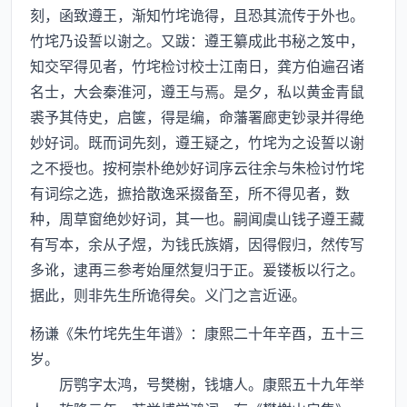
刻，函致遵王，渐知竹垞诡得，且恐其流传于外也。
竹垞乃设誓以谢之。又跋：遵王纂成此书秘之笈中，
知交罕得见者，竹垞检讨校士江南日，龚方伯遍召诸
名士，大会秦淮河，遵王与焉。是夕，私以黄金青鼠
裘予其侍史，启箧，得是编，命藩署廊吏钞录并得绝
妙好词。既而词先刻，遵王疑之，竹垞为之设誓以谢
之不授也。按柯崇朴绝妙好词序云往余与朱检讨竹垞
有词综之选，摭拾散逸采掇备至，所不得见者，数
种，周草窗绝妙好词，其一也。嗣闻虞山钱子遵王藏
有写本，余从子煜，为钱氏族婿，因得假归，然传写
多讹，逮再三参考始厘然复归于正。爰镂板以行之。
据此，则非先生所诡得矣。义门之言近诬。
杨谦《朱竹垞先生年谱》：康熙二十年辛酉，五十三
岁。
厉鹗字太鸿，号樊榭，钱塘人。康熙五十九年举