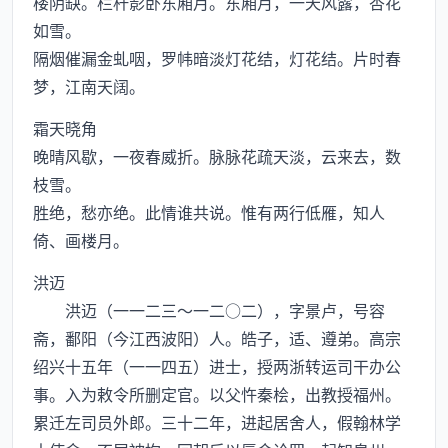
楼阴缺。栏杆影卧东厢月。东厢月，一天风露，杏花
如雪。
隔烟催漏金虬咽，罗帏暗淡灯花结，灯花结。片时春
梦，江南天阔。
霜天晓角
晚晴风歇，一夜春威折。脉脉花疏天淡，云来去，数
枝雪。
胜绝，愁亦绝。此情谁共说。惟有两行低雁，知人
倚、画楼月。
洪迈
洪迈（一一二三～一二○二），字景卢，号容
斋，鄱阳（今江西波阳）人。皓子，适、遵弟。高宗
绍兴十五年（一一四五）进士，授两浙转运司干办公
事。入为敕令所删定官。以父忤秦桧，出教授福州。
累迁左司员外郎。三十二年，进起居舍人，假翰林学