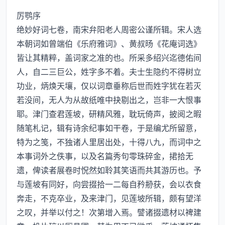
厉鹗序
绝妙好词七卷，南宋弁阳老人周密公谨所辑。宋人选
本朝词如曾端伯《乐府雅词》、黄叔旸《花庵词选》
皆让其精粹，盖词家之准的也。所采多绍兴迄德佑间
人，自二三巨公，姓字多不着。夫士生隐约不得树立
功业，炳焕天壤，仅以词章垂称后世而姓字犹在若灭
若没间，无人为从故纸唯中抉剔出之，岂非一大恨事
耶。津门查君莲坡，研精风雅，耽玩倚声，披阅之暇
随笔札记，辑有诗余纪事如干卷，于是编尤所留意，
特为之笺，不独诸人里居出处，十得八九，而词中之
本事词外之佚事，以及名篇秀句零珠碎金，捃拾无
遗，俾读者展卷时怳然如聆其笑语而共其游历也。予
与莲坡有同好，向尝掇拾一二每自矜刱获，会以衣食
奔走，不克卒业，及来津门，见莲坡所辑，颇有望洋
之叹，并举以付之！次第增入焉。譬诸掇遗材以裨建