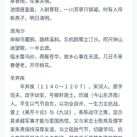
寒食雨，花事关情。
池馆昼盈盈，人耐寒轻，一川芳草只销凝。时有入帘
新燕子，明日清明。
浪淘沙
岸柳可藏鸦，路转溪斜。忘机鸥鹭立汀沙。咫尺钟山
迷望眼，一半云遮。
临水整乌纱，两鬓苍华，故乡心事在天涯。几日不来
春便老，开尽桃花。
辛弃疾
辛弃疾（１１４０～１２０７），宋词人。原字
坦夫，改字幼安，号稼轩居士。历城（今山东济南）
人。平生以气节自负，以功业自许，一生力主抗战，
曾上《美芹十论》与《九议》，条陈战守之策，显示
其卓越军事才能与爱国热忱，又与宋志士陈亮及理学
家朱熹保持深厚友谊，与之砥励气节，切磋学问。抗