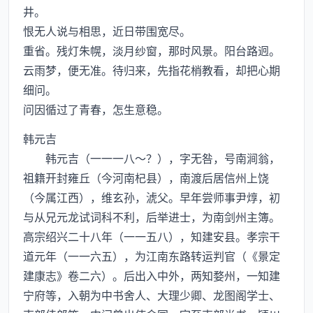
井。
恨无人说与相思，近日带围宽尽。
重省。残灯朱幌，淡月纱窗，那时风景。阳台路迥。
云雨梦，便无准。待归来，先指花梢教看，却把心期
细问。
问因循过了青春，怎生意稳。
韩元吉
韩元吉（一一一八～？），字无咎，号南涧翁，
祖籍开封雍丘（今河南杞县），南渡后居信州上饶
（今属江西），维玄孙，淲父。早年尝师事尹焞，初
与从兄元龙试词科不利，后举进士，为南剑州主簿。
高宗绍兴二十八年（一一五八），知建安县。孝宗干
道元年（一一六五），为江南东路转运判官（《景定
建康志》卷二六）。后出入中外，两知婺州，一知建
宁府等，入朝为中书舍人、大理少卿、龙图阁学士、