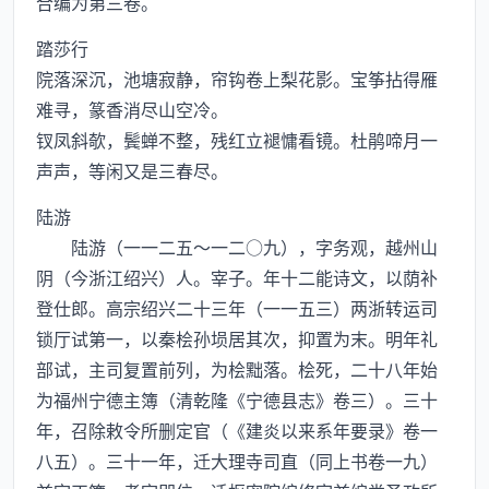
合编为第三卷。
踏莎行
院落深沉，池塘寂静，帘钩卷上梨花影。宝筝拈得雁
难寻，篆香消尽山空冷。
钗凤斜欹，鬓蝉不整，残红立褪慵看镜。杜鹃啼月一
声声，等闲又是三春尽。
陆游
陆游（一一二五～一二○九），字务观，越州山
阴（今浙江绍兴）人。宰子。年十二能诗文，以荫补
登仕郎。高宗绍兴二十三年（一一五三）两浙转运司
锁厅试第一，以秦桧孙埙居其次，抑置为末。明年礼
部试，主司复置前列，为桧黜落。桧死，二十八年始
为福州宁德主簿（清乾隆《宁德县志》卷三）。三十
年，召除敕令所删定官（《建炎以来系年要录》卷一
八五）。三十一年，迁大理寺司直（同上书卷一九）