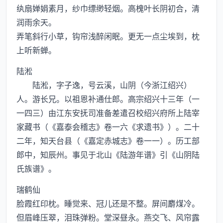
纨扇婵娟素月，纱巾缥缈轻烟。高槐叶长阴初合，清
润雨余天。
弄笔斜行小草，钩帘浅醉闲眠。更无一点尘埃到，枕
上听新蝉。
陆淞
陆淞，字子逸，号云溪，山阴（今浙江绍兴）
人。游长兄。以祖恩补通仕郎。高宗绍兴十三年（一
一四三）由江东安抚司准备差遣召校绍兴府所上陆宰
家藏书（《嘉泰会稽志》卷一六《求遗书》）。二十
二年，知天台县（《嘉定赤城志》卷一一）。历工部
郎中，知辰州。事见于北山《陆游年谱》引《山阴陆
氏族谱》。
瑞鹤仙
脸霞红印枕。睡觉来、冠儿还是不整。屏间麝煤冷。
但眉峰压翠，泪珠弹粉。堂深昼永。燕交飞、风帘露