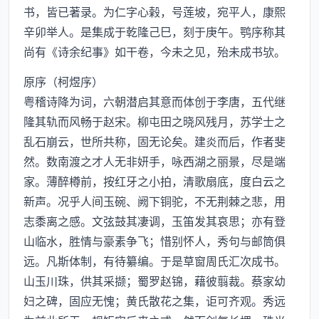
书，皆已著录。为仁字心榖，号莲坡，宛平人，康熙
辛卯举人。是集成于乾隆己巳，刻于庚午。鹗序称其
尚有《诗余纪事》如干卷，今未之见，殆未成书欤。
原序（柯煜序）
粤稽诗降为词，六朝潜启其意而体创于李唐，五代继
隆其轨而风畅于赵宋。柳屯田之晓风残月，苏学士之
乱石崩云，世所共称，固无论矣。建炎而后，作者斐
然。数南渡之才人无非妍手，咏西湖之丽景，尽是端
家。薄醉樽前，按红牙之小拍，清歌扇底，度白云之
新声。况乎人间玉碗、阙下铜驼，不无荆棘之悲，用
志黍离之感。文弦鼓其凄调，玉笛发其哀思；亦有登
山临水，胜情与豪素争飞；惜别怀人，秀句与邮筒俱
远。凡斯体制，有待纂编。于是草窗周氏汇次成书。
山玉川珠，供其采撷；蜀罗赵锦，藉彼翦裁。蔡家幼
妇之碑，固应无愧；黄氏散花之集，讵可齐观。秀远