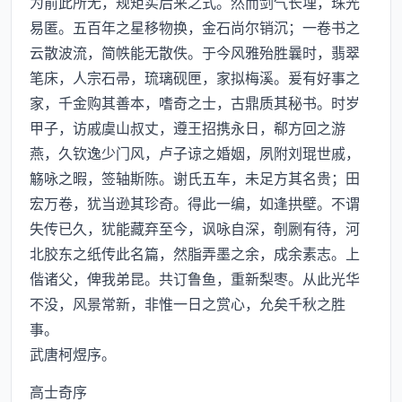
为前此所无，规矩实后来之式。然而剑气长埋，珠光
易匿。五百年之星移物换，金石尚尔销沉；一卷书之
云散波流，简帙能无散佚。于今风雅殆胜曩时，翡翠
笔床，人宗石帚，琉璃砚匣，家拟梅溪。爰有好事之
家，千金购其善本，嗜奇之士，古鼎质其秘书。时岁
甲子，访戚虞山叔丈，遵王招携永日，郗方回之游
燕，久钦逸少门风，卢子谅之婚姻，夙附刘琨世戚，
觞咏之暇，签轴斯陈。谢氏五车，未足方其名贵；田
宏万卷，犹当逊其珍奇。得此一编，如逢拱壁。不谓
失传已久，犹能藏弃至今，讽咏自深，剞劂有待，河
北胶东之纸传此名篇，然脂弄墨之余，成余素志。上
偕诸父，俾我弟昆。共订鲁鱼，重新梨枣。从此光华
不没，风景常新，非惟一日之赏心，允矣千秋之胜
事。
武唐柯煜序。
高士奇序