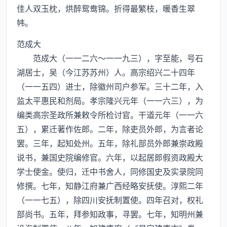
佳人双玉枕，烘醉鸳鸯锦。折得最繁枝，暖香生翠
帏。
范成大
范成大（一一二六～一一九三），字至能，号石
湖居士，吴（今江苏苏州）人。高宗绍兴二十四年
（一一五四）进士，除徽州司户参军。三十二年，入
监太平惠民和剂局。孝宗隆兴元年（一一六三），为
编类高宗圣政所兼敕令所检讨官。干道元年（一一六
五），累迁著作佐郎。二年，除吏员外郎，为言者论
罢。三年，起知处州。五年，除礼部员外郎兼崇政殿
说书，兼国史院编修官。六年，以起居郎假资政殿大
学士使金。使归，迁中书舍人，同修国史及实录院同
修撰。七年，知静江府兼广西经略安抚使。淳熙二年
（一一七五），除四川安抚制置使。四年召对，权礼
部尚书。五年，拜参知政事，寻罢。七年，知明州兼