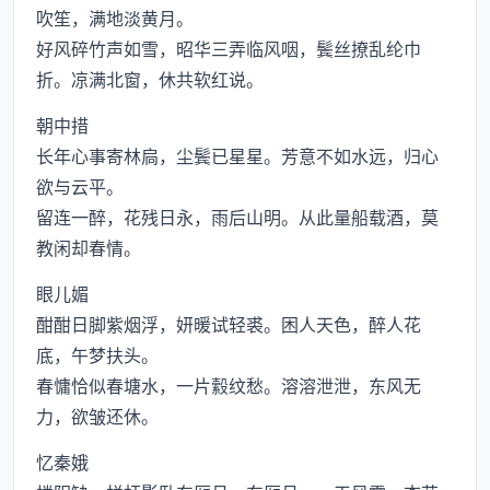
吹笙，满地淡黄月。
好风碎竹声如雪，昭华三弄临风咽，鬓丝撩乱纶巾
折。凉满北窗，休共软红说。
朝中措
长年心事寄林扃，尘鬓已星星。芳意不如水远，归心
欲与云平。
留连一醉，花残日永，雨后山明。从此量船载酒，莫
教闲却春情。
眼儿媚
酣酣日脚紫烟浮，妍暖试轻裘。困人天色，醉人花
底，午梦扶头。
春慵恰似春塘水，一片縠纹愁。溶溶泄泄，东风无
力，欲皱还休。
忆秦娥