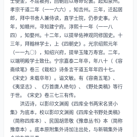
士使金，不屈被拘，回朝后以辱命论罢。起知泉州。
孝宗干道二年（一一六六），知吉州。三年，迁起居
郎，拜中书舍人兼侍读，直学士院，仍参史事。六
年，知赣州，寻知建宁府。淳熙十一年（一一八
四），知婺州。十二年，以提举佑神观同修国史。十
三年，拜翰林学士，上《四朝史》。光宗绍熙元年
（一一九○），知绍兴府，提举玉隆万寿宫。二年，
以端明殿学士致仕。宁宗嘉泰二年卒，年八十（《容
斋续笔》卷三《栽松》诗条言干道五年年四十七。
《宋史》未载卒年）。谥文敏。有《容斋五笔》、
《夷坚志》、《万首唐人绝句》、《野处类稿》等行
于世。《宋史》卷三七三有传。
洪迈诗，以影印文渊阁《四库全书两宋名贤小
集》为底本，校以影印文渊阁《四库全书野处类稿》
（简称四库本）、民国胡思敬《豫章丛书》本（简称
豫章本）。底本原附集外诗加注出处，与新辑集外诗