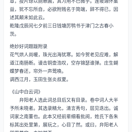
章，投片琼以厕悬圃，其为用不已微乎。莲坡通怀集
益，犹不忘所自，必欲附贱名于简端，辞不得已，因
述其颠末如此云。
乾隆戊辰闰七夕前三日钱塘厉鹗书于津门之古春小
茨。
绝妙好词题跋附录
花气烘人尚暖，珠光出海犹寒。如今贺老见应难，解
道江南肠断。谩击铜壶浩叹，空存锦瑟谁弹。庄生蝴
蝶梦春还，帘外一声莺唤。
调西江月，玉田生张炎叔夏。
《山中白云词》
弁阳老人选此词总目后又有目录。卷中词人大半
予所未晓者。其选录精允，清言秀句，层见迭出。诚
词家之南董也。此本又经前辈细看批阅，姓氏下各朱
标其出处里第，展玩之，心目了然。或曰，弁阳老人