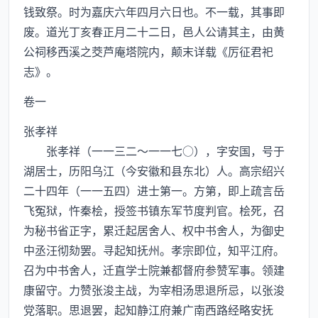
钱致祭。时为嘉庆六年四月六日也。不一载，其事即
废。道光丁亥春正月二十二日，邑人公请其主，由黄
公祠移西溪之茭芦庵塔院内，颠末详载《厉征君祀
志》。
卷一
张孝祥
张孝祥（一一三二～一一七○），字安国，号于
湖居士，历阳乌江（今安徽和县东北）人。高宗绍兴
二十四年（一一五四）进士第一。方第，即上疏言岳
飞冤狱，忤秦桧，授签书镇东军节度判官。桧死，召
为秘书省正字，累迁起居舍人、权中书舍人，为御史
中丞汪彻劾罢。寻起知抚州。孝宗即位，知平江府。
召为中书舍人，迁直学士院兼都督府参赞军事。领建
康留守。力赞张浚主战，为宰相汤思退所忌，以张浚
党落职。思退罢，起知静江府兼广南西路经略安抚