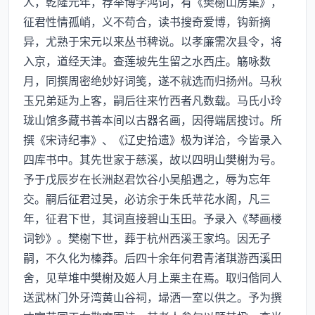
人，乾隆元年，荐举博学鸿词，有《樊榭山房集》，
征君性情孤峭，义不苟合，读书搜奇爱博，钩新摘
异，尤熟于宋元以来丛书稗说。以孝廉需次县令，将
入京，道经天津。查莲坡先生留之水西庄。觞咏数
月，同撰周密绝妙好词笺，遂不就选而归扬州。马秋
玉兄弟延为上客，嗣后往来竹西者凡数载。马氏小玲
珑山馆多藏书善本间以古器名画，因得端居搜讨。所
撰《宋诗纪事》、《辽史拾遗》极为详洽，今皆录入
四库书中。其先世家于慈溪，故以四明山樊榭为号。
予于戊辰岁在长洲赵君饮谷小吴船遇之，辱为忘年
交。嗣后征君过吴，必访余于朱氏苹花水阁，凡三
年，征君下世，其词直接碧山玉田。予录入《琴画楼
词钞》。樊榭下世，葬于杭州西溪王家坞。因无子
嗣，不久化为榛莽。后四十余年何君青渚琪游西溪田
舍，见草堆中樊榭及姬人月上栗主在焉。取归偕同人
送武林门外牙湾黄山谷祠，埽洒一室以供之。予为撰