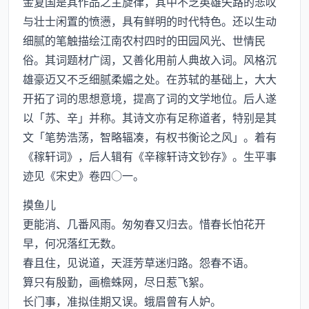
金复国是其作品之主旋律，其中不乏英雄失路的悲叹
与壮士闲置的愤懑，具有鲜明的时代特色。还以生动
细腻的笔触描绘江南农村四时的田园风光、世情民
俗。其词题材广阔，又善化用前人典故入词。风格沉
雄豪迈又不乏细腻柔媚之处。在苏轼的基础上，大大
开拓了词的思想意境，提高了词的文学地位。后人遂
以「苏、辛」并称。其诗文亦有足称道者，特别是其
文「笔势浩荡，智略辐凑，有权书衡论之风」。着有
《稼轩词》，后人辑有《辛稼轩诗文钞存》。生平事
迹见《宋史》卷四○一。
摸鱼儿
更能消、几番风雨。匆匆春又归去。惜春长怕花开
早，何况落红无数。
春且住，见说道，天涯芳草迷归路。怨春不语。
算只有殷勤，画檐蛛网，尽日惹飞絮。
长门事，准拟佳期又误。蛾眉曾有人妒。