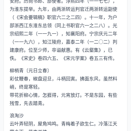
安府。历尚书郎、部使者。淳熙四年（一一七七），
为淮东提举。九年，由两浙转运判官迁两浙转运副使
（《宋会要辑稿》职官六二之二四）。十一年，为户
部浙西江东淮东总领（同上书职官六一之二八）。光
宗绍熙二年（一一九一），知襄阳府。宁宗庆元二年
（一一九六），知江陵府，嘉泰二年（一二○二）判
建康府。位至少师，卒谥献惠。有《云壑集》，已
佚。《宋史》卷四六五、《宋元学案》卷五三有传。
柳梢青〔元日立春〕
彩仗鞭春，椒盘迎旦，斗柄回寅。拂面东风，虽然料
峭，终是寒轻。
带花折柳心情，怎捱得，元宵放灯。不是东园，有些
残雪，先去踏青。
浪淘沙
云叶弄轻阴，屋角鸠鸣。青梅着子欲生仁。冷落江天