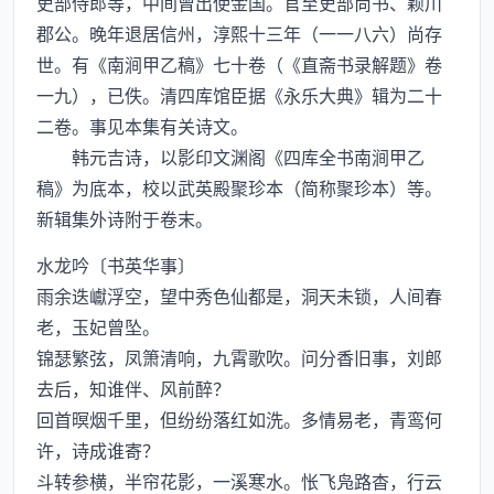
吏部侍郎等，中间曾出使金国。官至吏部尚书、颖川
郡公。晚年退居信州，淳熙十三年（一一八六）尚存
世。有《南涧甲乙稿》七十卷（《直斋书录解题》卷
一九），已佚。清四库馆臣据《永乐大典》辑为二十
二卷。事见本集有关诗文。
韩元吉诗，以影印文渊阁《四库全书南涧甲乙
稿》为底本，校以武英殿聚珍本（简称聚珍本）等。
新辑集外诗附于卷末。
水龙吟〔书英华事〕
雨余迭巘浮空，望中秀色仙都是，洞天未锁，人间春
老，玉妃曾坠。
锦瑟繁弦，凤箫清响，九霄歌吹。问分香旧事，刘郎
去后，知谁伴、风前醉？
回首暝烟千里，但纷纷落红如洗。多情易老，青鸾何
许，诗成谁寄？
斗转参横，半帘花影，一溪寒水。怅飞凫路杳，行云