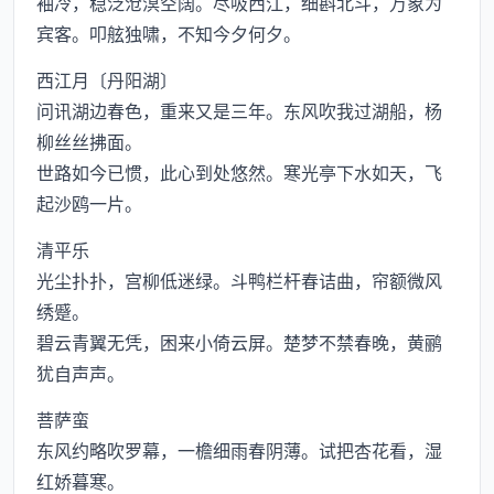
袖冷，稳泛沧溟空阔。尽吸西江，细斟北斗，万象为
宾客。叩舷独啸，不知今夕何夕。
西江月〔丹阳湖〕
问讯湖边春色，重来又是三年。东风吹我过湖船，杨
柳丝丝拂面。
世路如今已惯，此心到处悠然。寒光亭下水如天，飞
起沙鸥一片。
清平乐
光尘扑扑，宫柳低迷绿。斗鸭栏杆春诘曲，帘额微风
绣蹙。
碧云青翼无凭，困来小倚云屏。楚梦不禁春晚，黄鹂
犹自声声。
菩萨蛮
东风约略吹罗幕，一檐细雨春阴薄。试把杏花看，湿
红娇暮寒。