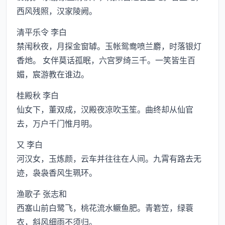
西风残照，汉家陵阙。
清平乐令 李白
禁闱秋夜，月探金窗罅。玉帐鸳鸯喷兰麝，时落银灯
香灺。 女伴莫话孤眠，六宫罗绮三千。一笑皆生百
媚，宸游教在谁边。
桂殿秋 李白
仙女下，董双成，汉殿夜凉吹玉笙。曲终却从仙官
去，万户千门惟月明。
又 李白
河汉女，玉炼颜，云车并往往在人间。九霄有路去无
迹，袅袅香风生珮环。
渔歌子 张志和
西塞山前白鹭飞，桃花流水鳜鱼肥。青箬笠，绿蓑
衣，斜风细雨不须归。