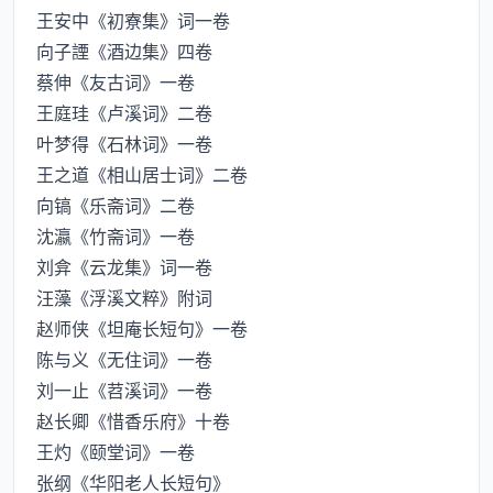
王安中《初寮集》词一卷
向子諲《酒边集》四卷
蔡伸《友古词》一卷
王庭珪《卢溪词》二卷
叶梦得《石林词》一卷
王之道《相山居士词》二卷
向镐《乐斋词》二卷
沈瀛《竹斋词》一卷
刘弇《云龙集》词一卷
汪藻《浮溪文粹》附词
赵师侠《坦庵长短句》一卷
陈与义《无住词》一卷
刘一止《苕溪词》一卷
赵长卿《惜香乐府》十卷
王灼《颐堂词》一卷
张纲《华阳老人长短句》