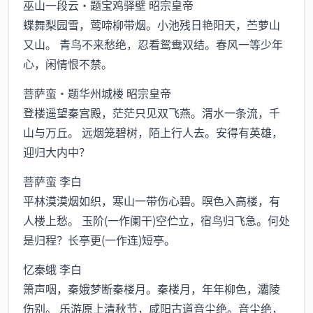
巫山一段云·题宝鸡驿壁 昭宗皇帝
蝶舞梨园雪，莺啼柳带烟。小池残日艳阳天，苎萝山
又山。 青鸟不来愁绝，忍看鸳鸯双结。春风一等少年
心，闲情恨不禁。
菩萨蛮·题华州城楼 昭宗皇帝
登楼遥望秦宫殿，茫茫只见双飞燕。渭水一条流，千
山与万丘。 远烟笼碧树，陌上行人去。安得有英雄，
迎归大内中？
菩萨蛮 李白
平林漠漠烟如织，寒山一带伤心碧。暝色入高楼，有
人楼上愁。 玉阶(一作阑干)空伫立，宿鸟归飞急。何处
是归程？长亭更(一作连)短亭。
忆秦蛾 李白
箫声咽，秦娥梦断秦楼月。秦楼月，年年柳色，灞陵
伤别。 乐游原上清秋节，咸阳古道音尘绝。音尘绝，