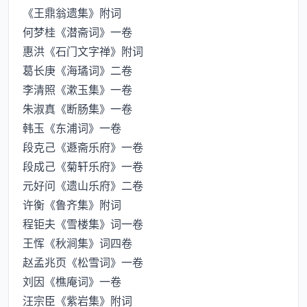
《王鼎翁遗集》附词
何梦桂《潜斋词》一卷
惠洪《石门文字禅》附词
葛长庚《海璚词》二卷
李清照《漱玉集》一卷
朱淑真《断肠集》一卷
韩玉《东浦词》一卷
段克己《遯斋乐府》一卷
段成己《菊轩乐府》一卷
元好问《遗山乐府》二卷
许衡《鲁齐集》附词
程钜夫《雪楼集》词一卷
王恽《秋涧集》词四卷
赵孟兆页《松雪词》一卷
刘因《樵庵词》一卷
汪宗臣《紫岩集》附词