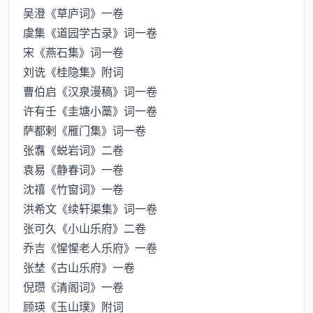
吴澄《草庐词》一卷
虞集《道园学古录》词一卷
宋《燕石集》词一卷
刘诜《桂隐集》附词
曹伯启《汉泉漫稿》词一卷
许有壬《圭塘小藁》词一卷
萨都剌《雁门集》词一卷
张翥《蜕岩词》二卷
袁易《静春词》一卷
沈禧《竹窗词》一卷
洪希文《续轩渠集》词一卷
张可久《小山乐府》二卷
乔吉《惺惺老人乐府》一卷
张埜《古山乐府》一卷
倪瓒《清阁词》一卷
顾瑛《玉山璞》附词