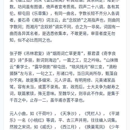
主《临江仙》则从《耆旧续闻》补其结语。其余纠定，难更仆
数。坊间虽有图谱，倚声者宜考质焉。四声二十八调，各有其
伦。柳屯田《乐章集》，有同一曲名，字数长短不齐分入各调
者，姜石帚《湘月》词注云，此“念奴娇”之鬲指声也，则曲同
字数同；而湘月“念奴娇”调实不同，合之为一非矣。词固有一
曲而各异其名者，是选悉依集本，不敢更易，审音者度无勿
知，似不必比而同之也。

张子野《吊林君复》诗“烟雨词亡草更青”，蔡君谟《奇李良
定》诗“多丽，新词到海边”，一篇之工，见之吟咏。“山抹微
云”秦学士，“露华倒影”柳屯田，“晓风残月”柳三变，“滴粉
搓酥”左与言，一句之工，形诸口号。当日风尚所存，甄藻自
尔不爽。故是集多缀宋、元人评语。有明用修、元美诸家品
骘，容有未当，或置不录焉。宣、政而后，士大夫争为献寿之
词，联篇累牍，殊无意味。至魏华父，则非此不作矣。是集于
千百之中，止存一二，虽华甫亦置不录也。

元人小曲，如《干荷叶》，《天净沙》，《凭栏人》，《平湖
乐》一名《小桃红》等调，平、去三声并用，往往编入词集。
然按之宋词，如《戚氏》，《西江月》，《换巢鸾凤》《少年