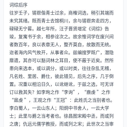
词综后序
往岁壬子，锡鬯偕青士过余，商榷词选，稍引其端而
未究其绪。既而青士去馆桐川，余与锡鬯奔走四方，
碌碌无宁晷。越七年所，汪子晋贤增定《词综》告
竣，复寓书于余，相参诠次之。故余惟词学在废兴间
者数百年，良以表章无人，整齐莫自，故散而无统。
迩者海内风气攸开，从事者众。兹编搜罗既广，潜隐
靡遗，其亦可以豁词林之耳目，使不蔽于近矣。然所
患向来选本，或以调分，或以时类，往往杂乱无稽，
凡名姓、里居、爵仕，彼此错见，后先之序，几于倒
置。况重以相沿日久，以讹继讹，于兹之选，可无详
订以救其失？如李珣之作“李询”，“鹿虔 ”之作
“扈虔 ”，王观之作“王冠”：此姓氏之当别者也。
李白蜀人，一云山东人；阳炯中书舍人，一云大学
士；此里与爵之当考者也。徐昌图宋殿中丞，而或列
之唐；仇远元儒学教授，而或列之宋；此世次之当审