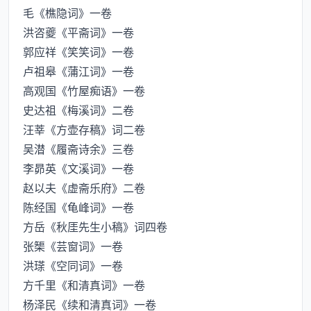
毛《樵隐词》一卷
洪咨夔《平斋词》一卷
郭应祥《笑笑词》一卷
卢祖皋《蒲江词》一卷
高观国《竹屋痴语》一卷
史达祖《梅溪词》二卷
汪莘《方壶存稿》词二卷
吴潜《履斋诗余》三卷
李昴英《文溪词》一卷
赵以夫《虚斋乐府》二卷
陈经国《龟峰词》一卷
方岳《秋厓先生小稿》词四卷
张榘《芸窗词》一卷
洪瑹《空同词》一卷
方千里《和清真词》一卷
杨泽民《续和清真词》一卷