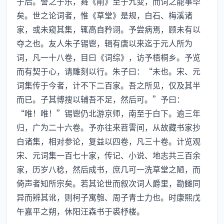
于后。譬之于乐，舞《箾》至于九变，而词之能事毕
矣。世之论词者，惟《草堂》是规，白石、梅溪诸
家，或未窥其集，辄高自矜诩。予尝病焉，顾未有以
夺之也。友人朱子锡鬯，辑有唐以来迄于元人所为
词，凡一十八卷，目曰《词综》，访予梧桐乡。予览
而有契于心，请雕刻以行。朱子曰：“未也。宋、元
词集传于今者，计不下二百家。吾之所见，仅及其半
而已。子其博搜以辅吾不足，然后可。”予曰：
“唯！唯！”锡鬯仍北游京师，南至于白下。逾三年
归，广为二十六卷。予亦往来苕霅间，从故藏书家抄
白诸集，相对参论，复益以四卷，凡三十卷。计览观
宋、元词集一百七十家，传记、小说、地志共三百余
家，历岁八稔，然后成书，庶几可一洗草堂之陋，而
倚声者知所宗矣。若其论世而叙次词人爵里，勘雠同
异而辨其讹，则柯子寓匏、周子青士力也。时康熙戊
午嘉平之朔，休阳汪森书于裘杼楼。