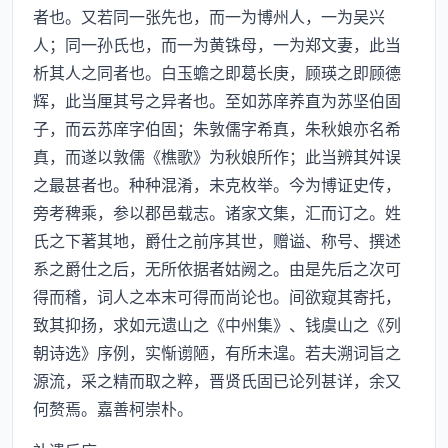
者也。又若同一张先也，而一为博州人，一为吴兴
人；同一孙氏也，而一为黄铢母，一为郑文妻，此当
析其人之同者也。白玉蟾之即葛长庚，顾瑛之即顾德
辉，此当厘其号之异者也。至如苏庠养直为苏坚伯固
子，而云苏庠字伯固；朱敦儒字希真，朱秋娘亦名希
真，而遂以敦儒《樵歌》为秋娘所作；此当辨其舛误
之最甚者也。种种混淆，未克枚举。今为博证史传，
旁考稗乘，参以郡邑载志。诸家文集，汇而订之。姓
氏之下著其地，爵仕之前序其世，赠谥、称号、撰述
系之爵仕之后，无所依据者姑阙之。由是先后之次可
得而稽，词人之本末可得而尚论也。间欲窥其寄托，
致其抑扬，求如元遗山之《中州集》、钱虞山之《列
朝诗选》序例，实惭谫陋，有所未遑。若夫溯词旨之
源流，采之精而取之粹，晋贤氏固已论列甚详，余又
何赘焉。嘉善柯崇朴。