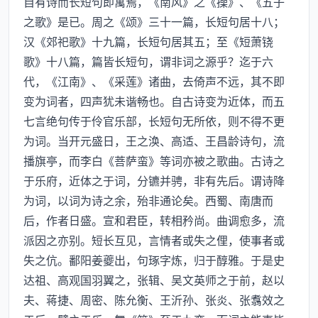
自有诗而长短句即寓焉，《南风》之《操》、《五子
之歌》是已。周之《颂》三十一篇，长短句居十八；
汉《郊祀歌》十九篇，长短句居其五；至《短萧铙
歌》十八篇，篇皆长短句，谓非词之源乎？迄于六
代，《江南》、《采莲》诸曲，去倚声不远，其不即
变为词者，四声犹未谐畅也。自古诗变为近体，而五
七言绝句传于伶官乐部，长短句无所依，则不得不更
为词。当开元盛日，王之涣、高适、王昌龄诗句，流
播旗亭，而李白《菩萨蛮》等词亦被之歌曲。古诗之
于乐府，近体之于词，分镳并骋，非有先后。谓诗降
为词，以词为诗之余，殆非通论矣。西蜀、南唐而
后，作者日盛。宣和君臣，转相矜尚。曲调愈多，流
派因之亦别。短长互见，言情者或失之俚，使事者或
失之伉。鄱阳姜夔出，句琢字炼，归于醇雅。于是史
达祖、高观国羽翼之，张辑、吴文英师之于前，赵以
夫、蒋捷、周密、陈允衡、王沂孙、张炎、张翥效之