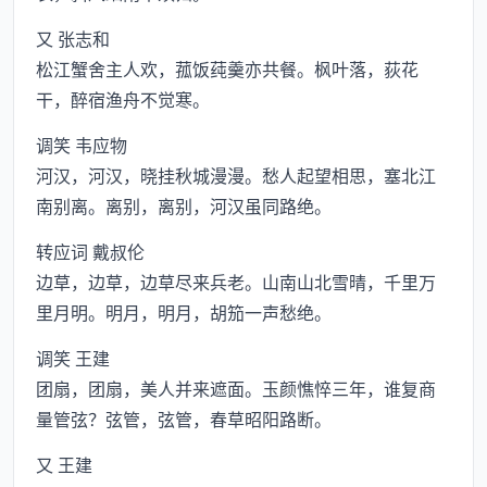
又 张志和
松江蟹舍主人欢，菰饭莼羹亦共餐。枫叶落，荻花
干，醉宿渔舟不觉寒。
调笑 韦应物
河汉，河汉，晓挂秋城漫漫。愁人起望相思，塞北江
南别离。离别，离别，河汉虽同路绝。
转应词 戴叔伦
边草，边草，边草尽来兵老。山南山北雪晴，千里万
里月明。明月，明月，胡笳一声愁绝。
调笑 王建
团扇，团扇，美人并来遮面。玉颜憔悴三年，谁复商
量管弦？弦管，弦管，春草昭阳路断。
又 王建