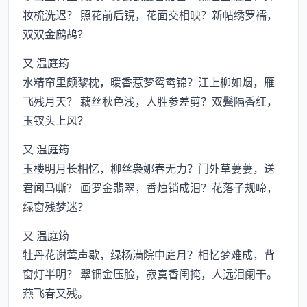
妆梳洗迟？ 照花前后镜，花面交相映？新帖绣罗襦，
双双金鹧鸪？
又 温庭筠
水精帘里颇黎枕，暖香惹梦鸳鸯锦？江上柳如烟，雁
飞残月天？ 藕丝秋色浅，人胜参差剪？双鬓隔香红，
玉钗头上风？
又 温庭筠
玉楼明月长相忆，柳丝袅娜春无力？门外草萋萋，送
君闻马嘶？ 画罗金翡翠，香烛销成泪？花落子规啼，
绿窗残梦迷？
又 温庭筠
牡丹花谢莺声歇，绿杨满院中庭月？相忆梦难成，背
窗灯半明？ 翠钿金压脸，寂寞香闺掩，人远泪阑干。
燕飞春又残。