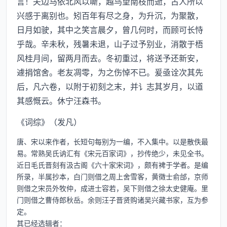
言！夫边马依北风以嘶，越鸟望南枝而逝，古人所以
兴感于离别也。矧百年有尽之身，为升沉，为聚散，
日月如驶，其中之笑言晨夕，曾几何时，而顾可长恃
乎哉。辛未秋，残暑未退，山子过予别业，消散于梧
风桂月间，留两月而去。冬初重过，将送予还新安，
遽捐馆舍。老友凋零，为之伤悼不已。爰亟诠次其先
后，凡六卷，以附于初刻之末，并讠志其岁月，以道
其感慨云。休宁汪森书。
《词综》（发凡）
唐、宋以来作者，长短句每别为一编，不入集中。以是散佚最
易。常熟吴氏讷汇有《宋元百家词》，抄传绝少，未见全书。
近日毛氏晋刻有汲古阁《六十家宋词》，颇有裨于学者。是编
所录，半属抄本，白门则借之周上舍雪客，黄徵士俞邰，京师
则借之宋员外牧仲，成进士容若，吴下则借之徐太史健庵。里
门则借之曹侍郎秋岳。余则汪子晋贤购诸吴兴藏书家，互为参
定。  
