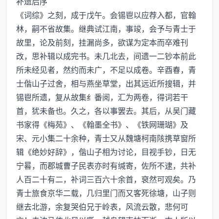
补遗后序
《词综》之刻，成于戊午。会锡鬯以应荐入都，官翰
林，嗣不省故集。继典试江南，事竣，会予与青士于
故里，论及前刻，挂漏尚多，欲谋为定本而卒难刊
改，思补辑以成完书。未几北去，间遗一二钞本前此
所未经见者，然约而未广，不足以成卷。辛酉春，青
士偕山子过舍，相与燕坐草堂，出其远近所搜辑，并
锡鬯所遗，复从故集纟番阅，汇为两卷，得词若干
首，犹未备也。久之，各以事罢去。其后，从吴门藏
书家得《梅苑》、《翰墨全书》、《铁网珊瑚》及
宋、元小集二十余种，青士又从魏塘柯南陔携草窗所
辑《绝妙好辞》，偕山子相为讨论，目视手钞，日无
宁晷，而郡城曹子民表亦时有缄寄，佐所不逮，共补
人百二十有二，补词三百六十余首，裒然可观矣。乃
青士旅食京华二载，几归里门而又客死徐塘，山子则
继去北游，余复哭伯兄于岭表，风流云散，悲何可