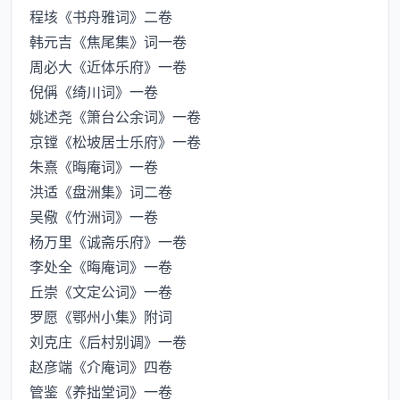
程垓《书舟雅词》二卷
韩元吉《焦尾集》词一卷
周必大《近体乐府》一卷
倪偁《绮川词》一卷
姚述尧《箫台公余词》一卷
京镗《松坡居士乐府》一卷
朱熹《晦庵词》一卷
洪适《盘洲集》词二卷
吴儆《竹洲词》一卷
杨万里《诚斋乐府》一卷
李处全《晦庵词》一卷
丘崇《文定公词》一卷
罗愿《鄂州小集》附词
刘克庄《后村别调》一卷
赵彦端《介庵词》四卷
管鉴《养拙堂词》一卷