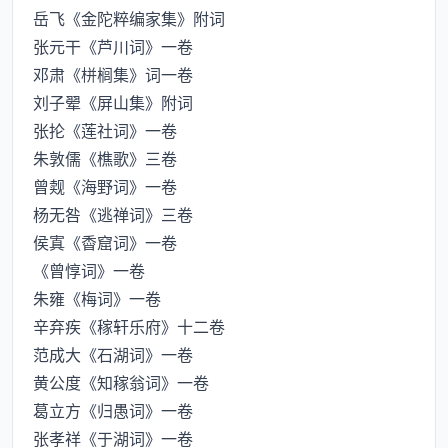
岳飞《金陀粹编家集》附词
张元干《芦川词》一卷
邓肃《栟榈集》词一卷
刘子翚《屏山集》附词
张抡《莲社词》一卷
朱敦儒《樵歌》三卷
曾觌《海野词》一卷
杨无咎《逃禅词》三卷
侯寘《稥窟词》一卷
《曾惇词》一卷
朱雍《梅词》一卷
辛弃疾《稼轩乐府》十二卷
范成大《石湖词》一卷
黄公度《知稼翁词》一卷
葛立方《归愚词》一卷
张孝祥《于湖词》一卷