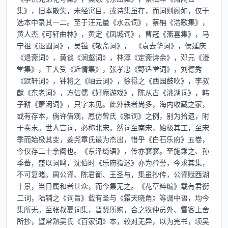
集》，旧本散失，未经寓目，或诗集虽在，而词则阙如，仅于
选本中录其一二。至于汪元量《水云词》，蔡柟《浩歌集》，
黄人杰《可轩曲林》，黄定《凤城词》，曹冠《燕喜集》，马
宁祖《退圃词》，吴镒《敬斋词》， 《袁去华词》，侯延庆
《退斋词》，黄谈《涧壑词》，林淳《定斋诗余》，邓元《漫
堂集》，王大受《近情集》，张孝忠《野适堂词》，刘德秀
《默轩词》，钟将之《岫云词》，徐得之《西园鼓吹》，李叔
猷《东老词》，方信儒《好庵游戏》，陈从古《洮湖词》，韩
子耕《萧闲词》，只字未见。此外轶者尚多，海内收藏之家，
或有存本，倘许借观，愿仿曾氏《雅词》之例，别为拾遗，附
于卷末。世人言词，必称北宋。然词至南宋，始极其工，至宋
季而始极其变，姜尧章氏最为杰出，惜乎《白石乐府》五卷，
今仅存二十余阕也。《东泽绮语》，传亦寥寥。至施乘之、孙
季蕃，盛以词鸣，沈伯时《乐府指迷》亦为矜誉，今求其集，
不可复睹。周公谨、陈君衡、王圣与，集虽抄传，公谨赋西湖
十景，当日属和者甚众，而今集无之。《花草粹编》载有君衡
二词，陆辅之《词旨》载有圣与《霜天晓角》等调中语，均今
集所无。至张叔夏词集，晋贤所购，合之牧仲员外、雪客上舍
所抄，暨常熟吴氏《百家词》本，较对无异，以为完书，顷吴