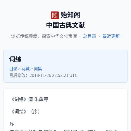
殆知阁
中国古典文献
浏览
传统典籍，
探索
中华文化宝库
·
总目录
·
最近更新
词综
目录
>
诗藏
>
词集
最后修改：
2018-11-26 22:52:21 UTC
《词综》清 朱彝尊
《词综》（序）
序