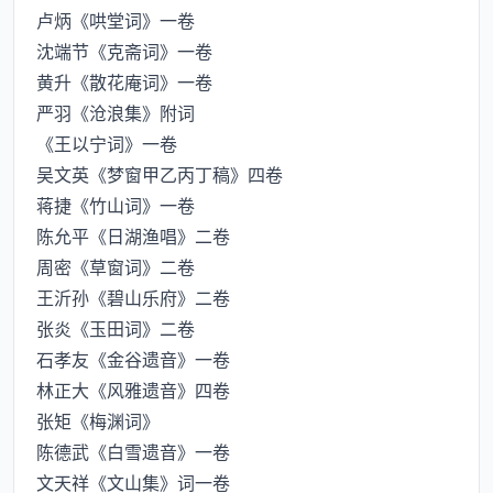
卢炳《哄堂词》一卷
沈端节《克斋词》一卷
黄升《散花庵词》一卷
严羽《沧浪集》附词
《王以宁词》一卷
吴文英《梦窗甲乙丙丁稿》四卷
蒋捷《竹山词》一卷
陈允平《日湖渔唱》二卷
周密《草窗词》二卷
王沂孙《碧山乐府》二卷
张炎《玉田词》二卷
石孝友《金谷遗音》一卷
林正大《风雅遗音》四卷
张矩《梅渊词》
陈德武《白雪遗音》一卷
文天祥《文山集》词一卷