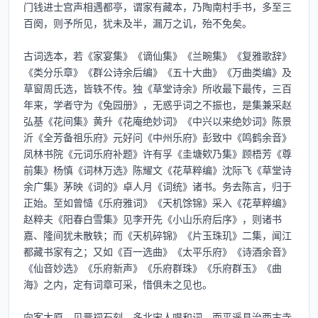
门钱进士宫声相遇都亭，谓家有藏本，乃陶南村手书，多至三
百阕，则予所见，犹未及半，漏万之讥，殆不免矣。

古词选本，若《家宴集》《谪仙集》《兰畹集》《复雅歌辞》
《类分乐章》《群公诗余后编》《五十大曲》《万曲类编》及
草窗周氏选，皆轶不传。独《草堂诗余》所收最下最传，三百
年来，学者守为《兔园册》，无惑乎词之不振也，是集兼采赵
弘基《花间集》黄升《花庵绝妙词》《中兴以来绝妙词》陈景
沂《全芳备祖乐府》元好问《中州乐府》彭致中《鸣鹤余音》
凤林书院《元词乐府补题》许有孚《圭塘欸乃集》顾梧芳《尊
前集》杨慎《词林万选》陈耀文《花草粹编》沈际飞《草堂诗
余广集》茅映《词的》卓人月《词统》诸书。务去陈言，归于
正始。至如曾慥《乐府雅词》《天机馀锦》采入《花草粹编》
赵粹夫《阳春白雪集》见李开先《小山乐府后序》，则诸书
嘉、隆间犹未散轶；而《天机碎锦》《片玉珠玑》二集，闻江
都藏书家有之；又如《百一选曲》《太平乐府》《诗酒余音》
《仙音妙选》《乐府新声》《乐府群珠》《乐府群玉》《曲
海》之内，定有词章可采，惜俱未之见也。

向客太原，见晋祠石刻，多北宋人唱和词。而平遥县治西古寺