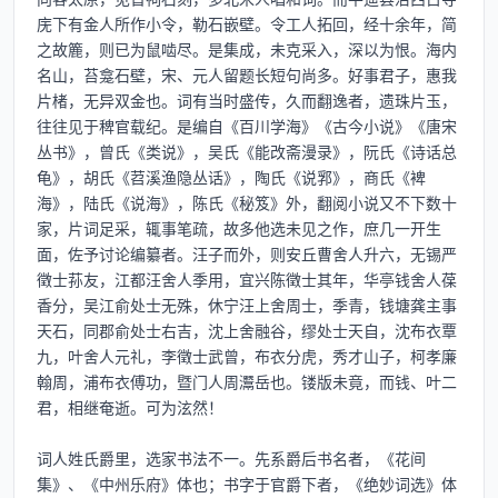
庑下有金人所作小令，勒石嵌壁。令工人拓回，经十余年，简
之故簏，则已为鼠啮尽。是集成，未克采入，深以为恨。海内
名山，苔龛石壁，宋、元人留题长短句尚多。好事君子，惠我
片楮，无异双金也。词有当时盛传，久而翻逸者，遗珠片玉，
往往见于稗官载纪。是编自《百川学海》《古今小说》《唐宋
丛书》，曾氏《类说》，吴氏《能改斋漫录》，阮氏《诗话总
龟》，胡氏《苕溪渔隐丛话》，陶氏《说郛》，商氏《裨
海》，陆氏《说海》，陈氏《秘笈》外，翻阅小说又不下数十
家，片词足采，辄事笔疏，故多他选未见之作，庶几一开生
面，佐予讨论编纂者。汪子而外，则安丘曹舍人升六，无锡严
徵士荪友，江都汪舍人季用，宜兴陈徵士其年，华亭钱舍人葆
香分，吴江俞处士无殊，休宁汪上舍周士，季青，钱塘龚主事
天石，同郡俞处士右吉，沈上舍融谷，缪处士天自，沈布衣覃
九，叶舍人元礼，李徵士武曾，布衣分虎，秀才山子，柯孝廉
翰周，浦布衣傅功，暨门人周灊岳也。镂版未竟，而钱、叶二
君，相继奄逝。可为泫然！

词人姓氏爵里，选家书法不一。先系爵后书名者，《花间
集》、《中州乐府》体也；书字于官爵下者，《绝妙词选》体