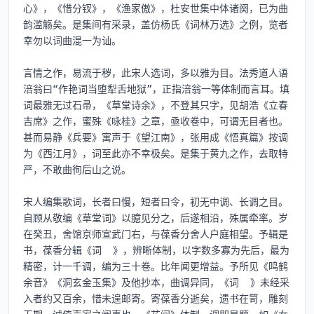
心》，《惜分钗》，《渔家傲》，杜安世集中体诸阕，已为曲
韵滥觞矣。是集间有采录，盖仿杨氏《词林万选》之例，览者
幸勿以词曲混一为讪。

言情之作，易流于秽，此宋人选词，多以雅为目。法秀道人语
涪翁曰“作艳词当堕犁舌地狱”，正指涪翁一等体制而言耳。填
词最雅无过石帚，《草堂诗余》，不登其只字，见胡浩《立春
吉席》之作，蜜殊《咏桂》之章，亟收卷中，可谓无目者也。
甚而易静《兵要》寓声于《望江南》，张用成《悟真篇》按调
为《西江月》，词至此亦不幸极矣。是集于黄九之作，去取特
严，不敢曲徇后山之说。

宋人编集歌词，长者曰慢，短者曰令，初无中调、长调之目。
自顾从敬编《草堂词》以臆见分之，后遂相沿，殊属牵率。岁
在癸丑，舍馆京师宣武门右，与葆香分舍人户庭相望。予辑是
书，葆香分辑《词  》，辨晰体制，以字数多寡为先后，最为
精密，计一千调，编为三十卷。比年闻更增益。予所见《鸣鹤
余音》《洞玄金玉集》及他抄本，曲调异同，《词  》未经采
入者约又百余，惜未遑邮寄。寄葆香分逝矣，遗书在笥，雕刻