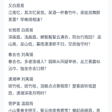
又白居易
江南忆，其次忆吴宫。吴酒一杯春竹叶，吴娃双舞醉
芙蓉？早晚得相逢？
长相思 白居易
深画眉，浅画眉，蝉鬓鬅鬙云满衣，阳台行雨回？ 巫
山高，巫山低，暮雨潇潇郎不归，空房独守时？
春去也 刘禹锡
春去也。多谢洛城人？弱柳从风疑举袂，丛兰裛露似
沾巾，独坐亦含口频？
潇湘神 刘禹锡
斑竹枝，斑竹枝，泪痕点点寄相思？楚客欲听瑶瑟
怨，潇湘深夜月明时？
菩萨蛮 温庭筠
小山重叠金明灭，鬓云欲度香腮雪？懒起画蛾眉，弄