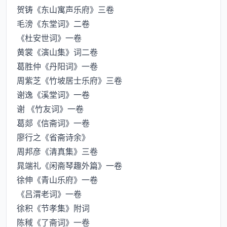
贺铸《东山寓声乐府》三卷
毛滂《东堂词》二卷
《杜安世词》一卷
黄裳《演山集》词二卷
葛胜仲《丹阳词》一卷
周紫芝《竹坡居士乐府》三卷
谢逸《溪堂词》一卷
谢 《竹友词》一卷
葛郯《信斋词》一卷
廖行之《省斋诗余》
周邦彦《清真集》三卷
晁端礼《闲斋琴趣外篇》一卷
徐伸《青山乐府》一卷
《吕渭老词》一卷
徐积《节孝集》附词
陈稢《了斋词》一卷