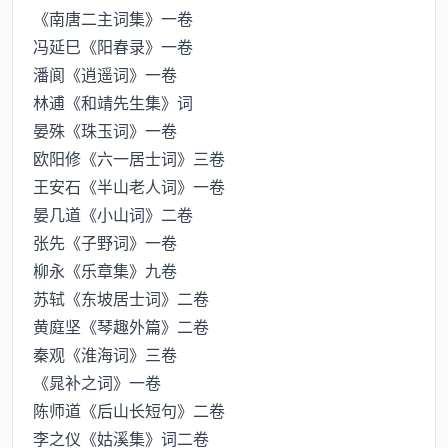
《南唐二主词集》一卷
冯延巳《阳春录》一卷
潘阆《逍遥词》一卷
林逋《和靖先生集》词
晏殊《珠玉词》一卷
欧阳修《六一居士词》三卷
王安石《半山老人词》一卷
晏几道《小山词》二卷
张先《子野词》一卷
柳永《乐章集》九卷
苏轼《东坡居士词》二卷
黄庭坚《琴趣外篇》二卷
秦观《淮海词》三卷
《晁补之词》一卷
陈师道《后山长短句》二卷
李之仪《姑溪集》词二卷