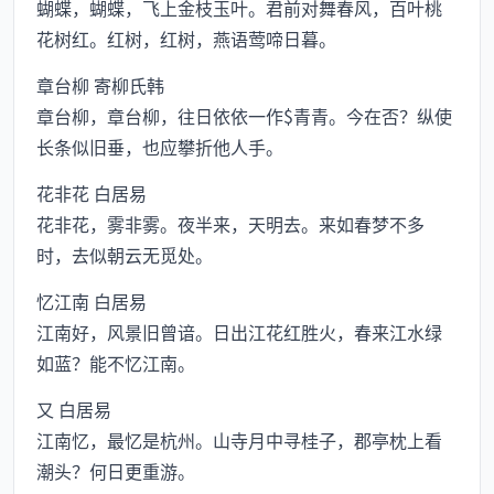
蝴蝶，蝴蝶，飞上金枝玉叶。君前对舞春风，百叶桃
花树红。红树，红树，燕语莺啼日暮。
章台柳 寄柳氏韩
章台柳，章台柳，往日依依一作$青青。今在否？纵使
长条似旧垂，也应攀折他人手。
花非花 白居易
花非花，雾非雾。夜半来，天明去。来如春梦不多
时，去似朝云无觅处。
忆江南 白居易
江南好，风景旧曾谙。日出江花红胜火，春来江水绿
如蓝？能不忆江南。
又 白居易
江南忆，最忆是杭州。山寺月中寻桂子，郡亭枕上看
潮头？何日更重游。