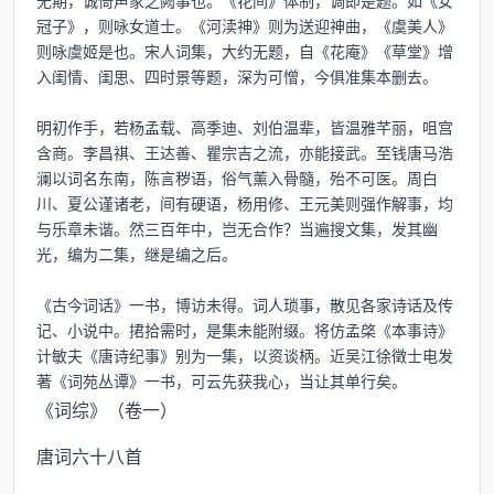
无期，诚倚声家之阙事也。《花间》体制，调即是题。如《女
冠子》，则咏女道士。《河渎神》则为送迎神曲，《虞美人》
则咏虞姬是也。宋人词集，大约无题，自《花庵》《草堂》增
入闺情、闺思、四时景等题，深为可憎，今俱准集本删去。

明初作手，若杨孟载、高季迪、刘伯温辈，皆温雅芊丽，咀宫
含商。李昌祺、王达善、瞿宗吉之流，亦能接武。至钱唐马浩
澜以词名东南，陈言秽语，俗气薰入骨髓，殆不可医。周白
川、夏公谨诸老，间有硬语，杨用修、王元美则强作解事，均
与乐章未谐。然三百年中，岂无合作？当遍搜文集，发其幽
光，编为二集，继是编之后。

《古今词话》一书，博访未得。词人琐事，散见各家诗话及传
记、小说中。捃拾需时，是集未能附缀。将仿孟棨《本事诗》
计敏夫《唐诗纪事》别为一集，以资谈柄。近吴江徐徵士电发
《词综》（卷一）
唐词六十八首