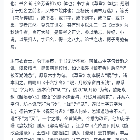
也；书名者《全芳备祖\$》体也；书字者《草堂》体也；冠别
字于姓名之前者，凤林书院体也；至杨氏《词林万选》，陈氏
《花草粹编》，或书名，或书字，或书别字，或书官，或书
集，览者茫然。莫究其世次，甚有别本以朱三十五《樵歌》为
秋娘作者，良可大噱。是集考之正史，参以地志、传纪、小
说，以集归人，字归名，得十之八九。论世之功，柯子寓匏有
焉。

周布衣青士，隐于廛市，于书无所不窥。辨证古今字句音韵之
讹，辄极精当。是集藉其校雠，如史梅溪《绮罗香》后阕“还
被春潮晚急”，原系六字为句。《草堂》坊本脱去“晚”字，诸
本因之。周晴川《十六字令》“眠，月影穿窗白玉钱”，原系
“眠”字为句，选本讹作“明”字，遂以“明月影”为句，欧阳永
叔《越溪春\$》结语“沉麝不烧金鸭，玲珑月照梨花”，并系六
字句，坊本讹“玲”为“冷”，“珑”为“笼”，遂以七字五字为
句；德祐太学生《祝英台近》“那人何处，怎知道愁来不去”，
讹“不”为“又”，一字之乖，全旨皆失。今悉为改正。他如苏子
瞻《念奴娇》则从《容斋随笔》，汪彦章《点绛唇》则从《能
改斋漫录》，王晋卿《影摇红》则从《漫录》去其前阕，李后