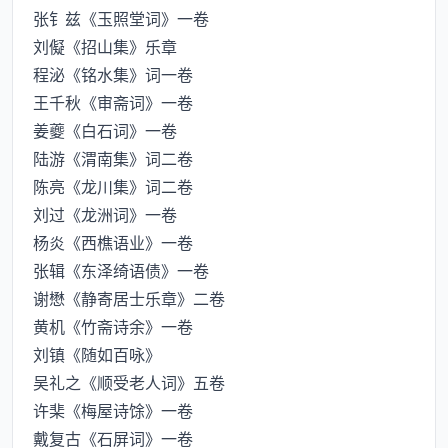
张钅兹《玉照堂词》一卷
刘儗《招山集》乐章
程泌《铭水集》词一卷
王千秋《审斋词》一卷
姜夔《白石词》一卷
陆游《渭南集》词二卷
陈亮《龙川集》词二卷
刘过《龙洲词》一卷
杨炎《西樵语业》一卷
张辑《东泽绮语债》一卷
谢懋《静寄居士乐章》二卷
黄机《竹斋诗余》一卷
刘镇《随如百咏》
吴礼之《顺受老人词》五卷
许棐《梅屋诗馀》一卷
戴复古《石屏词》一卷