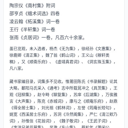
陶宗仪《南村集》附词
邵亨贞《蛾术词选》四卷
凌云翰《柘溪集》词一卷
王行《半轩集》词一卷
张雨《贞居词》一卷，凡百六十余家。
虽已览观，未入选者，杨杰《无为集》，徐经孙《文惠集》，
徐鹿卿《清正集》，魏了翁《鹤山词》，王义山《稼轩类
稿》，又《顺斋乐府》、《虚靖真君词》、《洞玄珠玉集》，
凡八家。

藏书家编目录，词集多不见收。惟莆田陈氏《书录解题》论其
大略，鄱阳马氏采入《通考》志中所载晁冲之《具茨集》，王
观《冠柳集》，赵令畤《聊复集》，苏庠《后湖集》，万俟雅
言《大声集》，陈克《赤城词》，康与之《顺庵乐府》，赵鼎
《得全居士集》，刘光祖《鹤林词》，左誉《筠庵长短句》，
姚宽《西溪居士乐府》，苏泂《泠然阁集》，严仁《清江欸乃
词》，孙惟信《花翁词》，《魏子敬词》，《王武子词》，
《李洪兄弟花萼集》，吴激《东山集》，蔡松年《萧闲公