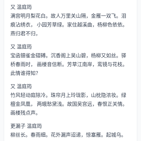
又 温庭筠
满宫明月梨花白。故人万里关山隔，金雁一双飞。泪
痕沾绣衣， 小园芳草绿。家住越溪曲，杨柳色依依。
燕归君不归，
又 温庭筠
宝函钿雀金磖磗。沉香阁上吴山碧，杨柳又如丝。驿
桥春雨时， 画楼音信断。芳草江南岸，鸾镜与花枝。
此情谁得知？
又 温庭筠
竹风轻动庭除冷。珠帘月上玲珑影，山枕隐浓妆。绿
檀金凤凰， 两蛾愁黛浅。故国吴宫远，春恨正关情。
画楼残点声。
更漏子 温庭筠
柳丝长。春雨细。花外漏声迢递，惊塞雁。起城乌。