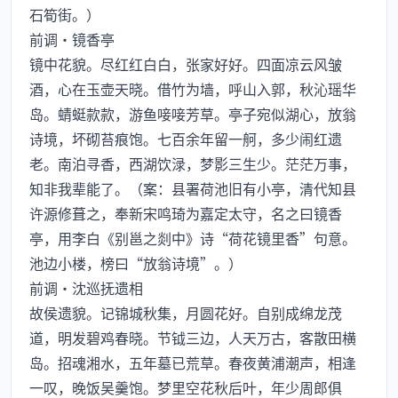
石筍街。）
前调·镜香亭
镜中花貌。尽红红白白，张家好好。四面凉云风皱
酒，心在玉壶天晓。借竹为墙，呼山入郭，秋沁瑶华
岛。蜻蜓款款，游鱼唼唼芳草。亭子宛似湖心，放翁
诗境，坏砌苔痕饱。七百余年留一舸，多少闹红遗
老。南泊寻香，西湖饮渌，梦影三生少。茫茫万事，
知非我辈能了。（案：县署荷池旧有小亭，清代知县
许源修葺之，奉新宋鸣琦为嘉定太守，名之曰镜香
亭，用李白《别邕之剡中》诗“荷花镜里香”句意。
池边小楼，榜曰“放翁诗境”。）
前调·沈巡抚遗相
故侯遗貌。记锦城秋集，月圆花好。自别成绵龙茂
道，明发碧鸡春晓。节钺三边，人天万古，客散田横
岛。招魂湘水，五年墓已荒草。春夜黄浦潮声，相逢
一叹，晚饭吴羹饱。梦里空花秋后叶，年少周郎俱