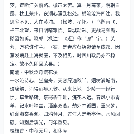
梦，遮断江关前路。檐声太苦。算一月离家，明朝白
露。枕上荣州，夜潮心涌乱松处。横流沧海四注。我
思兮不见，人在黄浦。（松坡、孝怀。）乌鹊南飞，
栏干北望，来日阴晴难悟。皇城动鼓。更战马频嘶，
砌蛩如诉。晓郭（枫注：《近》作“廊”字。）芙
蓉，万花谁作主。（案：是春应蔡锷邀请至成都，因
蔡发病赴上海就医，不及相见，时四川政局亦不稳
定。故不久即回荣县。）
南浦·中秋泛舟浣花溪
一水沁诗心，坐扁舟，天容绿遍秋半。烟树满城南，
玻璃皱，消得酒痕风软。从来此地，少陵一一经行
惯。草堂路转。奈寒碧千畦，浣花人远。春风小市青
羊，记水叶晴丝，酒旗双燕。劫外奉诚园，重来梦，
红剩海棠香畹。归鸦领月，过江人是新亭伴。水风闻
碾。知别后溪光，何年重见。
桂枝香·中秋无月，和休庵