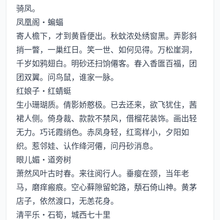
骑凤。
凤凰阁·蝙蝠
寄人檐下，才到黄昏便出。秋蚊浓处绣窗黑。弄影斜
捎一瞥，一巢红日。笑一世、如何见得。万松崖洞，
千岁如鸦翅白。明砂还扫饷僊客。春入香匲百福，团
团双翼。问鸟鼠，谁家一脉。
红娘子·红蜻蜓
生小珊瑚质。倩影娇憨极。已去还来，欲飞犹住，茜
裙人侧。倚身裁、款款不禁风，借榴花装饰。画出轻
无力。巧讬霞绡色。赤凤身轻，红鸾样小，夕阳如
织。惹邻娃、认作绛河僊，问丹砂消息。
眼儿媚·道旁树
萧然风叶古时春。来往阅行人。垂瘿在颈，当年老
马，磨痒瘢痕。空心藓隙留蛇路，頺石倚山神。黄茅
店子，依然渡口，无恙花身。
清平乐·石筍，城西七十里