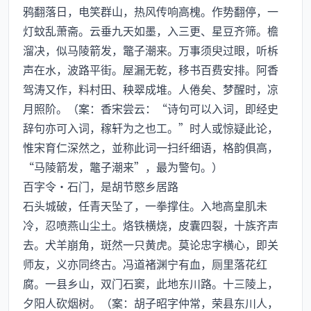
鸦翻落日，电笑群山，热风传响高槐。作势翻停，一
灯蚊乱萧斋。云垂九天如墨，入三更、星豆齐筛。檐
溜决，似马陵箭发，鼈子潮来。万事须臾过眼，听柝
声在水，波路平街。屋漏无乾，移书百费安排。阿香
驾涛又作，料村田、秧翠成堆。人倦矣、梦醒时，凉
月照阶。（案：香宋尝云：“诗句可以入词，即经史
辞句亦可入词，稼轩为之也工。”时人或惊疑此论，
惟宋育仁深然之，並称此词一扫纤细语，格韵俱高，
“马陵箭发，鼈子潮来”，最为警句。）
百字令·石门，是胡节愍乡居路
石头城破，任青天坠了，一拳撑住。入地高皇肌未
冷，忍喷燕山尘土。烙铁横烧，皮囊四裂，十族齐声
去。犬羊崩角，斑然一只黄虎。莫论忠字横心，即关
师友，义亦同终古。冯道褚渊宁有血，厕里落花红
腐。一县乡山，双门石窦，此地东川路。十三陵上，
夕阳人砍烟树。（案：胡子昭字仲常，荣县东川人，