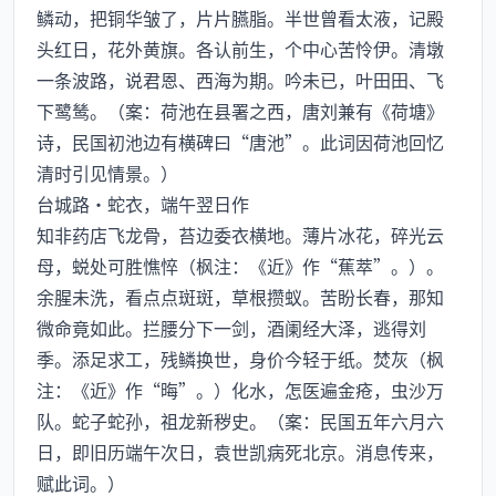
鳞动，把铜华皱了，片片臙脂。半世曾看太液，记殿
头红日，花外黄旗。各认前生，个中心苦怜伊。清墩
一条波路，说君恩、西海为期。吟未已，叶田田、飞
下鹭鸶。（案：荷池在县署之西，唐刘兼有《荷塘》
诗，民国初池边有横碑曰“唐池”。此词因荷池回忆
清时引见情景。）
台城路·蛇衣，端午翌日作
知非药店飞龙骨，苔边委衣横地。薄片冰花，碎光云
母，蜕处可胜憔悴（枫注：《近》作“蕉萃”。）。
余腥未洗，看点点斑斑，草根攒蚁。苦盼长春，那知
微命竟如此。拦腰分下一剑，酒阑经大泽，逃得刘
季。添足求工，残鳞换世，身价今轻于纸。焚灰（枫
注：《近》作“晦”。）化水，怎医遍金疮，虫沙万
队。蛇子蛇孙，祖龙新秽史。（案：民国五年六月六
日，即旧历端午次日，袁世凯病死北京。消息传来，
赋此词。）