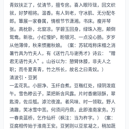
青奴扶正了，仗清节，擅专房。喜入眼玲珑，回文织
就，好梦相将。温香。有人到老，守冰肌、无分配冬
郎。簟展一家眷属，情根节节潇湘。书床。瘦并琴
张。高枕卧，北窗凉。学碧玉回身，绿珠入抱，颠倒
鸳鸯。新妆。小红慢妒，盼银河、一点没心肠。岁岁
从他薄倖，秋来惯撇秋娘。（案：苏轼戏称床榻之消
暑竹具为竹夫人，有《送竹几与谢秀才》诗云：“赠
君无语竹夫人”。山谷以为：憩臂休膝，非夫人之
职；而冬夏青青，竹之所长，故名之曰青奴。）
清波引·豆粥
一盂花乳。小厨净、玉纤自煮。豆稭红处，绿阴泼庭
午。雪色糁云子，菜把新含风露。片时香嫩琼酥，翠
匙滑，佐瓜瓠。滹沱夜渡。者风味、时一领取。野人
清趣，笑冰雪中苦。何须问丹鼎，此即淮南家务。万
一春卖蓝桥，乞作仙杆（枫注：当为杵字。）（案：
豆腐相传始于淮南王安。豆粥则以豆浆凝之，稍加蔬