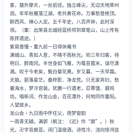
客，猿外摩天，一丝岩径。独立峰尖，无边天地荣州
迥。年年秋雁落江湖，老共黄花命。万事愁登绝顶。
醉西风、禅心入定。五千年史，八百声钟，此时深
领。（案：出荣县北城经蓝桥坝到翠笔山，山上传有
陈抟遗迹。）
紫萸香慢·重九前一日得休庵书
满城山、青如人意，不晴不雨秋光。劝三年归客，待
明日、醉南冈。半世身如飞雁，为莓苔菰米，误尽潇
湘。叹于今老矣，鬓白菊花黄。岁又暮、一天早霜。
天狼。箭落星茫。桑梓影、净龙荒。只无家弃妇，愁
量海水，梦冷宫装。犹賸一行遗老，忍寒饿、碧鸡
坊。唱新词、作龙山会，百花潭外，何地同作重阳。
人望故乡。
龙山会·九日雨中怀任父，用梦窗韵
一雨青无罅。满郭（枫注：《近》作“廓”。）秋
光，卍字苔痕亚。闭门温宿酒，诗性冷、浇向惊鸿弦