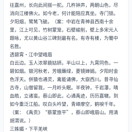
往嘉州，长向此间摇一舵。几杵钟声，两朝山色，尽
消向江楼佛火。如今老，何计能陪应真坐。寺门锁。
夕阳烟，鹭鸶飞破。（案：中岩在青神县西南十余
里，江上可见，竹树蒙笼，石壁峻削，壁上多宋元人
题咏，尤以黄山谷三碑刻最有名。有寺有楼，为蜀中
名胜。
透碧霄·江中望峨眉
白云边。玉人浓翠藐姑妍。半山以上，九霄同色，一
碧如烟。银河秋老，芳蛾蘸绿，菱镜婵娟。夕阳时金
色浮天。併猿也通灵，禽能诵佛，大嶽西川。昔寻仙
古寺，山僧留我，一月岭头眠。半夜钟，千岩瀑，晴
血皓，立诸蛮。蔡山即此，心通禹迹，历历嘉犍。到
如今重泛江船。叹白头吟望，青嶂摩空，鹤唳千年。
（案：《禹贡》“蔡蒙旅平”，蔡山即峨眉山。用清
胡渭说。）
三姝媚·下平羌峡