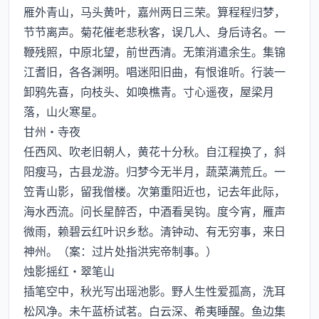
雁外青山，马头黄叶，嘉州两日三荣。算程程归梦，
节节离声。菊花催老悲秋客，误几人、身后诗名。一
鞭残照，中原北望，前世西清。无策消遣余生。集锦
江耆旧，各各渊明。唱迷阳旧曲，有恨谁听。行装一
卸鸦先喜，向枝头、如唤樵青。寸心遥夜，屋梁月
落，山火寒星。
甘州·寺夜
任西风、吹老旧朝人，黄花十分秋。自江程换了，斜
阳瘦马，古县龙游。归梦今无半月，蔬菜满荒丘。一
笠青山影，留我僧楼。次第重阳近也，记去年此际，
海水西流。问长星醉否，中酒看吴钩。度今宵，雁声
微雨，赖碧云红叶识乡愁。清钟动、有无穷事，来日
神州。（案：过片处指洪宪帝制事。）
烛影摇红·翠笔山
插笔空中，秋光写出瑶池影。野人生性爱孤高，洗耳
松风净。未午蓝桥试茗。白云深、希夷睡醒。鱼边集