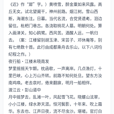
《近》作“犀”字。）黄喷雪，醉金粟如来风露。高
丘无女。试北望阑干，神州前路。烟江树。雪山西
断，海潮东注。日暮。当代名流，合党贤遗耇，泪边
留住。枇杷门巷古。各浇取桃花人墓。明朝何处。算
入画津关，知心鸥鹭。西风苦。酒醒人远，一帆归
去。（案：江楼留别胡玉津、宋芸子、邓休庵等，别
有七绝数十首。此行由成都乘舟去乐山，以下八词均
纪程之作。）
夜行船·江楼未晓南发
梦里摇摇天乍颤。枕函欹，一声离岸。几点渔灯，十
里巴峡，心上万山齐转。前路不知何处旦。望东方汝
南鸡唤。老去哀时，倦来翻寐，明月一船相伴。
渡江云·彭山道中
月中摇梦去，乱滩一叶，风起雪飞花。晓螺山泫翠，
小小江楼，绿水渺天涯。恒河鬓影，十年来、吹上霜
华。东去也、江声日夜，流不尽虫沙。堪嗟。官灯白