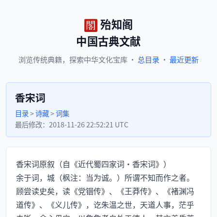
殆知阁
中国古典文献
浏览
传统典籍，
探索
中华文化宝库
·
总目录
·
最近更新
香宋词
目录
>
诗藏
>
词集
最后修改：
2018-11-26 22:52:21 UTC
香宋词原叙（自《近代蜀四家词·香宋词》）
余于词，城（枫注：当为诚。）所谓不知而作之者。
顾尝读史矣，读《党锢传》、《王莽传》、《褚渊冯
道传》、《义儿传》，讫朱温之世，天道人事，茫乎