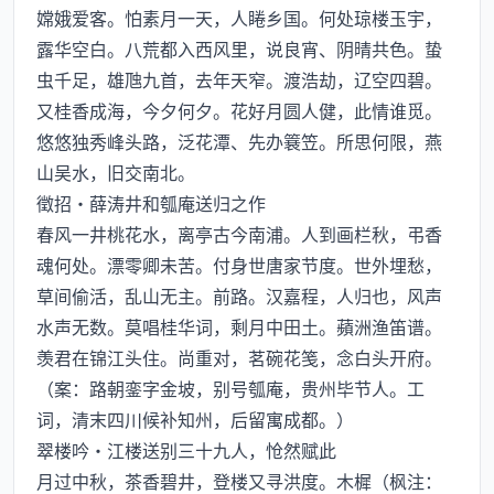
嫦娥爱客。怕素月一天，人睠乡国。何处琼楼玉宇，
露华空白。八荒都入西风里，说良宵、阴晴共色。蛰
虫千足，雄虺九首，去年天窄。渡浩劫，辽空四碧。
又桂香成海，今夕何夕。花好月圆人健，此情谁觅。
悠悠独秀峰头路，泛花潭、先办簔笠。所思何限，燕
山吴水，旧交南北。
徵招·薛涛井和瓠庵送归之作
春风一井桃花水，离亭古今南浦。人到画栏秋，弔香
魂何处。漂零卿未苦。付身世唐家节度。世外埋愁，
草间偷活，乱山无主。前路。汉嘉程，人归也，风声
水声无数。莫唱桂华词，剩月中田土。蘋洲渔笛谱。
羡君在锦江头住。尚重对，茗碗花笺，念白头开府。
（案：路朝銮字金坡，别号瓠庵，贵州毕节人。工
词，清末四川候补知州，后留寓成都。）
翠楼吟·江楼送别三十九人，怆然赋此
月过中秋，茶香碧井，登楼又寻洪度。木樨（枫注：