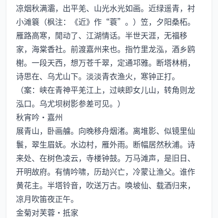
凉烟秋满灞，出平羌、山光水光如画。近绿遥青，衬
小滩簔（枫注：《近》作“蓑”。）笠，夕阳桑柘。
雁路高寒，閒动了、江湖情话。半世天涯，无福移
家，海棠香社。前渡嘉州来也。指竹里龙泓，酒乡鸥
榭。一段天西，想万苍千翠，定通邛雅。断塔林梢，
诗思在、乌尤山下。淡淡青衣渔火，寒钟正打。
（案：峡在青神平羌江上，过峡即女儿山，转角则龙
泓口。乌尤坝树影参差可见。）
秋宵吟·嘉州
展青山，卧画艣。向晚移舟烟渚。离堆影、似镜里仙
鬟，翠生眉妩。水边村，雁外雨。断幅居然秋浦。诗
来处、在树色凌云，寺楼钟鼓。万马滩声，是旧日、
开明故府。有情吟啸，历劫兴亡，冷蒙让渔父。谁作
黄花主。半塔铃音，吹送万古。唤坡仙、载酒归来，
凉月吹笛夜正午。
金菊对芙蓉·抵家