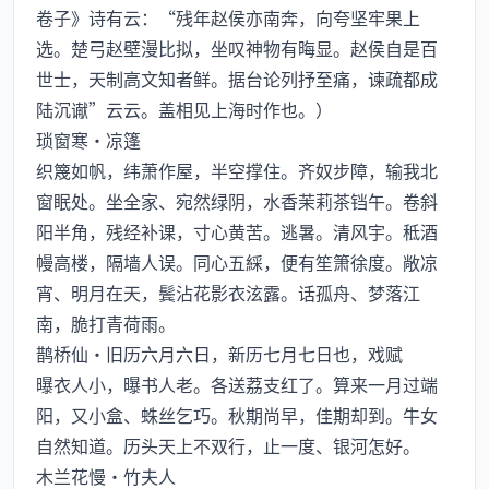
卷子》诗有云：“残年赵侯亦南奔，向夸坚牢果上
选。楚弓赵壁漫比拟，坐叹神物有晦显。赵侯自是百
世士，天制高文知者鲜。据台论列抒至痛，谏疏都成
陆沉谳”云云。盖相见上海时作也。）
琐窗寒·凉篷
织篾如帆，纬萧作屋，半空撑住。齐奴步障，输我北
窗眠处。坐全家、宛然绿阴，水香茉莉茶铛午。卷斜
阳半角，残经补课，寸心黄苦。逃暑。清风宇。秪酒
幔高楼，隔墙人误。同心五綵，便有笙箫徐度。敞凉
宵、明月在天，鬓沾花影衣泫露。话孤舟、梦落江
南，脆打青荷雨。
鹊桥仙·旧历六月六日，新历七月七日也，戏赋
曝衣人小，曝书人老。各送荔支红了。算来一月过端
阳，又小盒、蛛丝乞巧。秋期尚早，佳期却到。牛女
自然知道。历头天上不双行，止一度、银河怎好。
木兰花慢·竹夫人