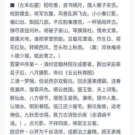
■（左禾右罷）稏吹香，音书隔月，孺人穉子安否。
校尉摸金，将军负腹，风卷乱鸦飞去。小小春灯影，
偏幻出、梨园几部。不应韵事唐宫，一枰猧局终古。
弹尽哀弦何补。将破子家山，琴换珠柱。憎命文章，
腐儒天地，谁把草堂赀助。且载花潭酒，作生日、荷
花红处。转眼西风，笠头吹上秋雨。（案：邓休庵将
卜居少城，赋此寄之。）
霓裳中序第一·清时官翰林院在成都者，群出宋前辈
芸子后，八月摄影，命曰《五云秋禊图》
三清一梦隔，但说西京双鬓白。回念蓬莱缥碧。送春
夜漏声，璇霄风色。卿云故国。擅玉堂、天上词笔。
群仙会、八方使节，搢笏玉皇侧。凄绝。镜中人集，
认锦水、铜驼巷陌。临江还少废宅。剩讬鱼陂，送老
禅伯，九秋悲也得。胜万古消愁示疾（余酒病不
语。）。贞元影、不祥同祓，唤取五云客。
尉迟杯·以荞为千丝汤饼，成都治之最精，顾无表微