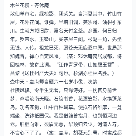
木兰花慢·寄休庵
散仙羊市宅，绿槐影，闭柴关。自消夏其中，竹山竹
屋，花外花间。谁弹。半塘旧调，笑沙哥、油碧引东
川。生就方城旧尉，嘉名天付金荃。乡园。何日归
年。罗带水、玉簪山。买茅屋三间。杉湖一角，先坐
无钱。人传。祖龙已死，愿苍天无鹿逐中原。世局那
知魏晋，禅心自定风幡。（案：邓休庵寓居成都，将
回桂林，故寄此词。“江作青罗带，山如碧玉簪”，
昌黎《送桂州严大夫》句也。杉湖亦桂林名胜。）
壶中天·壶庵师自题六十七岁小像，次韵
杜陵风貌。令半生无著，只缘诗好。一枕官身前世
梦，鸡唱汝南天晓。石筍书香，花潭笠影，水换蓬莱
岛。功名苍狗，山中自种瑶草。便拟石恪维摩，一龛
端坐，洗钵祗园保。我是僧雏曾指月，也到恒河边
老。肝胆向谁，须眉无恙，华顶归云少。河清人寿，
不言心下了了。（案：壶庵，胡薇元别号，时寓成都