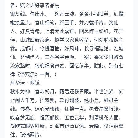
者，赋之诒好事者品焉
银灰线。乍出水、一碗香云漩。条条小榨抽丝，红撒
椒痕星点。春山细筍，纤玉手、并刀截千片。笑仙
人、好煮青精，上清无此嘉馔。回念碎白娇红，花开
候、山城四野都遍。拟学农家勤收拾，何处聘蛮姬主
爨。成都市、今提酒榼，好风味，长寻福建馆。准坡
仙、茗例佳人，二乔名字亲唤。（案：香宋少日教双
流家塾时，每晚细食荞麦，回忆前事，赋此。别有七
律《怀双流》一首。）
月华清·眼镜
秋水为神，春冰托月，藉君还我青眼。半世流光，何
止阅人千万。插双鬓，软衬珊枝，绣小盒，细盘金
线。书卷。逗心光夜夜，红檠一点。老去晶窠恨浅。
叹春梦无痕，恒河都换。五色云华，别罩桃花人面。
尚欧式眼界翻新，幻海市镜清犹远。衰晚。仗泪痕遮
住，玻璃两片。