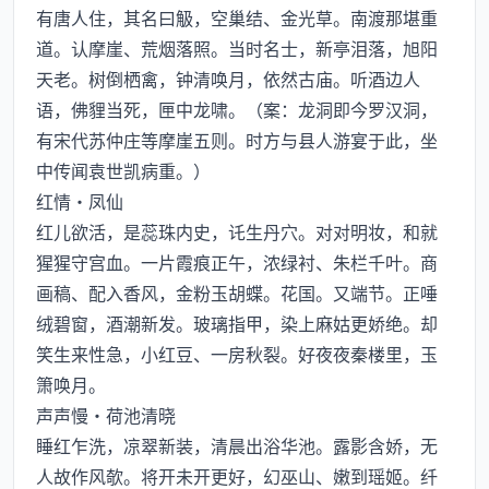
有唐人住，其名曰觙，空巢结、金光草。南渡那堪重
道。认摩崖、荒烟落照。当时名士，新亭泪落，旭阳
天老。树倒栖禽，钟清唤月，依然古庙。听酒边人
语，佛貍当死，匣中龙啸。（案：龙洞即今罗汉洞，
有宋代苏仲庄等摩崖五则。时方与县人游宴于此，坐
中传闻袁世凯病重。）
红情·凤仙
红儿欲活，是蕊珠内史，讬生丹穴。对对明妆，和就
猩猩守宫血。一片霞痕正午，浓绿衬、朱栏千叶。商
画稿、配入香风，金粉玉胡蝶。花国。又端节。正唾
绒碧窗，酒潮新发。玻璃指甲，染上麻姑更娇绝。却
笑生来性急，小红豆、一房秋裂。好夜夜秦楼里，玉
箫唤月。
声声慢·荷池清晓
睡红乍洗，凉翠新装，清晨出浴华池。露影含娇，无
人故作风欹。将开未开更好，幻巫山、嫩到瑶姬。纤