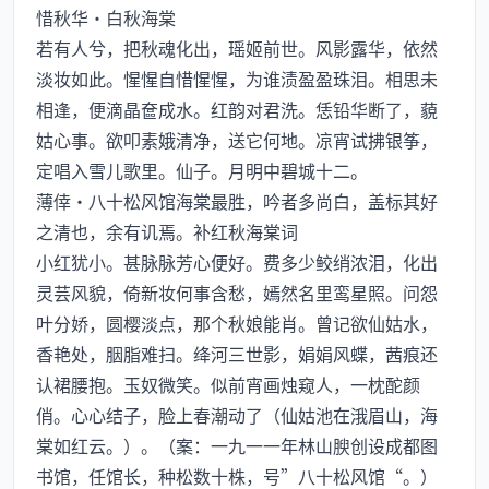
惜秋华·白秋海棠
若有人兮，把秋魂化出，瑶姬前世。风影露华，依然
淡妆如此。惺惺自惜惺惺，为谁渍盈盈珠泪。相思未
相逢，便滴晶奩成水。红韵对君洗。恁铅华断了，藐
姑心事。欲叩素娥清净，送它何地。凉宵试拂银筝，
定唱入雪儿歌里。仙子。月明中碧城十二。
薄倖·八十松风馆海棠最胜，吟者多尚白，盖标其好
之清也，余有讥焉。补红秋海棠词
小红犹小。甚脉脉芳心便好。费多少鲛绡浓泪，化出
灵芸风貌，倚新妆何事含愁，嫣然名里鸾星照。问怨
叶分娇，圆樱淡点，那个秋娘能肖。曾记欲仙姑水，
香艳处，胭脂难扫。绛河三世影，娟娟风蝶，茜痕还
认裙腰抱。玉奴微笑。似前宵画烛窥人，一枕酡颜
俏。心心结子，脸上春潮动了（仙姑池在涐眉山，海
棠如红云。）。（案：一九一一年林山腴创设成都图
书馆，任馆长，种松数十株，号”八十松风馆“。）