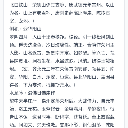
北曰铁山，荣德山係其支脉，唐武德元年置州。以山
为名。山上有老君祠、唐刺史薛高邱摩崖、陈抟石
室、龙池。）
侧犯·登华阳山
翠阴四月，入山十里春秧净。樵径。引一线松风到山
顶。遥天沆瀣色，冷日玻璃性。端正。合唤作荣州主
人影。山名近古，想是南齐定。如梦醒。算兴亡、荒
县闢灵境。涧石生花，水禽过岭。风韵。绿得玉娥妆
靓。（案：齐永元三年在荣侨置南安郡，领县五：南
安、华阳、白水、乐安、桓道。县北华阳山，盖因县
得名，下为娄沟，抵拥斯茫水。）
水龙吟·浴佛日佛崖作
望中天半庄严，嘉州定落荣州后。大哉僧力，自元丰
始，迄工元祐。玉斧修云，金容满月，华鲸夜吼。恨
青山不语，道君时事，断碑字、苍苔锈。台上放翁载
酒。问如来、梵天谁救。支那小影，铜仙泪落，咸阳