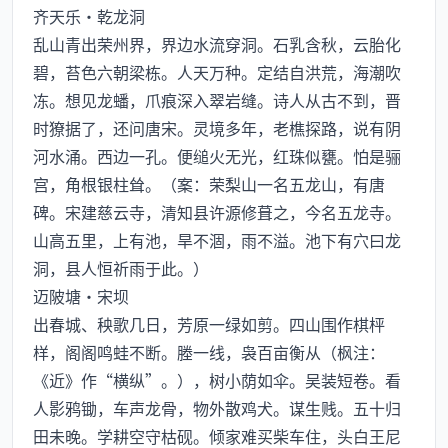
齐天乐·乾龙洞
乱山青出荣州界，界边水流穿洞。石乳含秋，云胎化
碧，苔色六朝梁栋。人天万种。定结自洪荒，海潮吹
冻。想见龙蟠，爪痕深入翠岩缝。诗人从古不到，晋
时獠据了，还问唐宋。灵境多年，老樵探路，说有阴
河水涌。西边一孔。便缒火无光，红珠似甕。怕是骊
宫，角根银柱耸。（案：荣梨山一名五龙山，有唐
碑。宋建慈云寺，清知县许源修葺之，今名五龙寺。
山高五里，上有池，旱不涸，雨不溢。池下有穴曰龙
洞，县人恒祈雨于此。）
迈陂塘·宋坝
出春城、秧歌几日，芳原一绿如剪。四山围作棋枰
样，阁阁鸣蛙不断。塍一线，袅百亩衡从（枫注：
《近》作“横纵”。），树小荫如伞。吴装短卷。看
人影鸦锄，车声龙骨，物外散鸡犬。谋生贱。五十归
田未晚。学耕空守枯砚。倾家难买柴车住，头白王尼