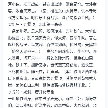
河小住。江干战鼓。甚造出虫沙，渐台郿坞。世外金
容，翠岩天万古。（案：楼在东山大佛寺，供本寺历
代方丈塑像。时传乐山有战事，渐台句指袁世凯。）
贺新凉·九霄顶，北山第一高处
一朵荣州翠。是人閒、埃风净处，万年秋气。大势山
形雄西北，乱阜镵天无次。似大海、鲸牙千队。盲左
腐迁传战纪，纵文澜、百怪浑如此。松风响，天鹅翅
（俗名天鹅抱蛋。）。高台合向峰尖起。坐台中、呼
来皓月，问开天事。一臂苍苍陵州界，横绝铁山围
地。铁山下、拥斯茫水。晋代蛮荒诸葛迹，洒长空、
不尽神州泪。阵云在，江声里。（案：铁山之西老林
口下萧家山，其最高处为九霄顶，其侧壁则黄橿林大
崖。荣倚铁山之利，相传诸葛亮曾铸兵器于此。）
水龙吟·龙洞，唐开化寺也
一山蟠作狮身，就中笠子天光小。洞当凹处，海涛常
响，法云难扫。断溜生苔，疏风替扇，客同秋到。想