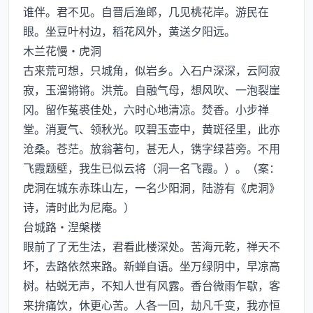
谁伴。君不见。自晋后渔郎，几见桃花岸。游民在
眼。坐豆叶村边，稻花风外，黄送夕阳远。
木兰花慢·虎洞
古来荒可想，只城角，似岩乡。入石户深深，云阿寂
寂，玉溜锵锵。洪荒。自融气母，想风吹、一泡裂崖
冈。留作菟裘佳处，六时心地清凉。焚香。小步禅
堂。消夏气、领秋光。叹碧玉壶中，黄斑径里，此亦
沧桑。苍茫。放翁著句，甚无人，镌字绿苔旁。不用
飞霞题壁，我生已似云将（洞一名飞霞。）。（案：
虎洞在城东赤珠山左，一名少阳洞，陆游有《虎洞》
诗，清时此为尼庵。）
台城路·湼槃楼
眼前了了无生法，君看此楼深处。苦海元乾，禅天不
坏，去路依然来路。新蝉自语。坐万绿阴中，早凉高
树。枯蜕无声，不知人世有风露。香台微雨乍歇，客
来拚痛饮，休更心苦。人各一回，劫凡千变，我亦恒