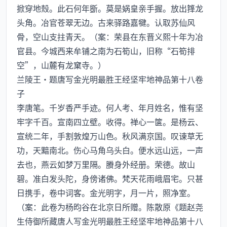
掀穿地殼。此石何年斵。莫是娲皇亲手握。放出箨龙
头角。冶官苍翠无边。古来驿路嘉犍。认取苏仙风
骨，空山支拄青天。（案：荣县在东晋义熙十年为冶
官县。今城西来牟铺之南为石筍山，旧称“石筍排
空”，山麓有龙窠寺。）
兰陵王·题唐写金光明最胜王经坚牢地神品第十八卷
子
李唐笔。千岁香严手迹。何人考、年月姓名，惟有坚
牢字千百。宣南四立壁。收得。禅心一箧。是杨云、
宣统二年，手割敦煌万山色。秋风满京国。叹谏草无
功，天黯南北。伤心马角乌头白。便水远山远，一声
去也，燕云如梦万里隔。賸身外经册。荣德。故山
碧。准白发头陀，身傍诸佛。梵天花雨峨眉宅。只甚
日携手，卷中词客。金光明字，月一片，照净室。
（案：此卷为杨昀谷在北京日所赠。陈散原《题赵尧
生侍御所藏唐人写金光明最胜王经坚牢地神品第十八