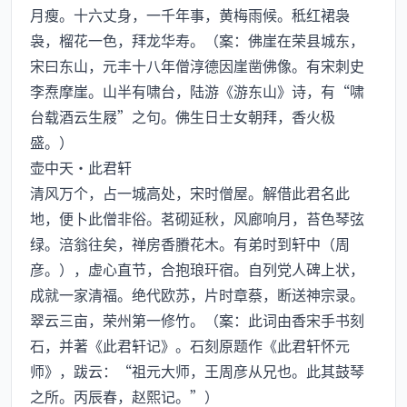
月瘦。十六丈身，一千年事，黄梅雨候。秪红裙袅
袅，榴花一色，拜龙华寿。（案：佛崖在荣县城东，
宋曰东山，元丰十八年僧淳德因崖凿佛像。有宋刺史
李焘摩崖。山半有啸台，陆游《游东山》诗，有“啸
台载酒云生屐”之句。佛生日士女朝拜，香火极
盛。）
壶中天·此君轩
清风万个，占一城高处，宋时僧屋。解借此君名此
地，便卜此僧非俗。茗砌延秋，风廊响月，苔色琴弦
绿。涪翁往矣，禅房香賸花木。有弟时到轩中（周
彦。），虚心直节，合抱琅玕宿。自列党人碑上状，
成就一家清福。绝代欧苏，片时章蔡，断送神宗录。
翠云三亩，荣州第一修竹。（案：此词由香宋手书刻
石，并著《此君轩记》。石刻原题作《此君轩怀元
师》，跋云：“祖元大师，王周彦从兄也。此其鼓琴
之所。丙辰春，赵熙记。”）