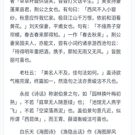
者「草草杯盘供语笑，昏昏灯火话平生。」吴安持妻
蓬莱县君，荆公之女也。有句曰：「西风不入小窗
纱，秋意应怜我忆家。极目江山千万恨，依前和泪看
黄花。」刘天保妻，平甫女也。句有：「不缘燕子穿
帘幙，春去春来那得知。」一作「春去秋来」。荆公
妻吴国夫人，亦能文，尝有小词约诸亲游西池句云：
「待得明年重把酒，携手，那知无雨又无风。」皆脱
丽可喜也。
老杜云：「美名人不及，佳句法如何。」盖诗欲
气格完邃，终篇如一，然造句之法亦贵峻洁不凡也。
永叔《诗话》称谢伯景之句，如「园林换叶梅初
熟」，不若「庭草无人随意绿」也；「池馆无人燕学
飞」，不若「空梁落燕泥」也。盖伯景句意凡近，似
所谓「西昆体」，而王胄、薛道衡峻洁可喜也。
白乐天《海图诗》《渔隐丛话》作《海图屏风