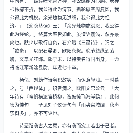
中句有：「蟾辉吐光育万种，我公蟠屈为心胸。老桂
根株撼不折，我公得此为清节。孤轮碾空周复圆，我
公得此为机权。余光烛物无洪细，我公得此为经
济。」《渔隐丛话》云：「余光烛物施洪恩，我公得
此为经纶。」终篇大率皆如此。虽造语麤浅，然亦豪
爽也。默少以歌行自负，石介赠《三豪诗》，谓之
「歌豪」，以配石曼卿、欧阳永叔。晚节益纵酒落
魄，文章尤狂鄙。熙宁末，以特奏名得同出身，一命
得临江军新淦县尉，年近七十卒。
杨亿、刘筠作诗务积故实，而语意轻浅。一时慕
之，号「西昆体」，识者病之。欧阳文忠公云：「大
年诗有『峭帆横渡官桥柳，迭鼓惊飞海岸鸥』，此何
害为佳句！」予见刘子仪诗句有「雨势宫城阔，秋声
禁树多」，亦不可诬也。
诗恶蹈袭古人之意，亦有袭而愈工若出于己者。