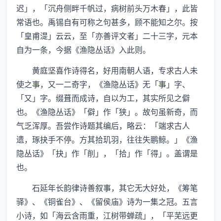
迟」，「沉舟侧畔千帆过，病树前头万木春」，此皆
常语也。禹锡自有可称之句甚多，顾不能知之尔。按
「皇甫湜」云云，至「亦善评文者」二十三字，元本
自为一条，今据《渔隐丛话》入此则。
黄庭坚喜作诗得名，好用南朝人语，专求古人未
使之事，又一二奇字，《渔隐丛话》无「事」字、
「又」字。缀葺而成诗，自以为工，其实所见之僻
也。《渔隐丛话》「僻」作「狭」。故句虽新奇，而
气乏浑厚。吾尝作诗题其编后，略云：「端求古人
遗，琢抉手不停。方其拾玑羽，往往失鹏鲸。」《渔
隐丛话》「抉」作「削」，「拾」作「得」。盖谓是
也。
石延年长韵律诗善叙事，其它无大好处，《筹笔
驿》、《铜雀台》、《留侯庙》诗为一集之冠。五言
小诗，如「海云含雨重，江树带蝉疏」，「平芜远更