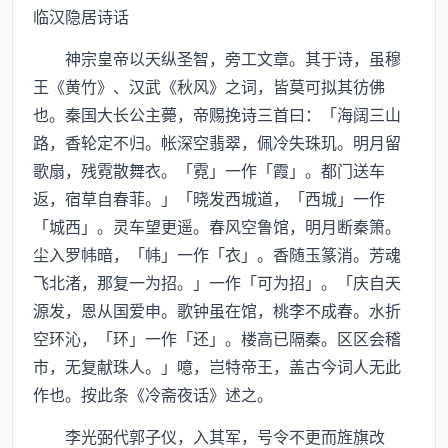
临汉隐居诗话
神宗皇帝以天纵圣智，旁工文章。其于诗，虽穆
王《黄竹》、汉武《秋风》之词，皆莫可拟其彷佛
也。秦国大长公主薨，帝赐挽诗三首曰：「海阔三山
路，香轮定不归。帐深空翡翠，佩冷失珠玑。明月留
歌扇，残霓散舞衣。「霓」一作「霞」。都门送车
返，宿草自春菲。」「晓发西城道，「西城」一作
「城西」。灵车望更遥。春风空鲁馆，明月断秦箫。
尘入罗帏暗，「帏」一作「衣」。香随玉篆消。芳魂
飞北渚，那复一为招。」一作「可为招」。「庆自天
源发，恩从国爱申。歌钟虽在馆，桃李不成春。水折
空环沁，「环」一作「还」。楼高已隔秦。区区会稽
市，无复献珠人。」噫，岂特帝王，盖古今词人无此
作也。按此条《冷斋夜话》述之。
李光弼代郭子仪，入其军，号令不更而旌旗改