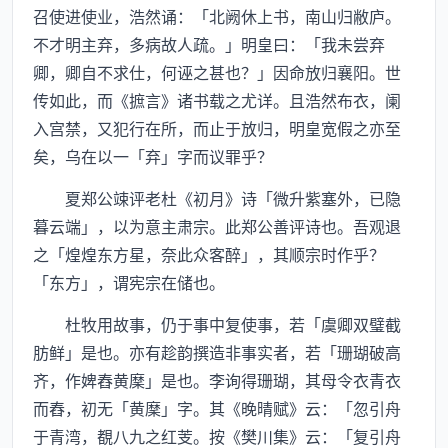
召使进使业，浩然诵：「北阙休上书，南山归敝庐。
不才明主弃，多病故人疏。」明皇曰：「我未尝弃
卿，卿自不求仕，何诬之甚也？」因命放归襄阳。世
传如此，而《摭言》诸书载之尤详。且浩然布衣，阑
入宫禁，又犯行在所，而止于放归，明皇宽假之亦至
矣，乌在以一「弃」字而议罪乎？
夏郑公竦评老杜《初月》诗「微升紫塞外，已隐
暮云端」，以为意主肃宗。此郑公善评诗也。吾观退
之「煌煌东方星，奈此众客醉」，其顺宗时作乎？
「东方」，谓宪宗在储也。
杜牧用故事，仍于事中复使事，若「虞卿双璧截
肪鲜」是也。亦有趁韵撰造非事实者，若「珊瑚破高
齐，作婢舂黄穈」是也。李询得珊瑚，其母令衣青衣
而舂，初无「黄穈」字。其《晚晴赋》云：「忽引舟
于青湾，覩八九之红芰。按《樊川集》云：「复引舟