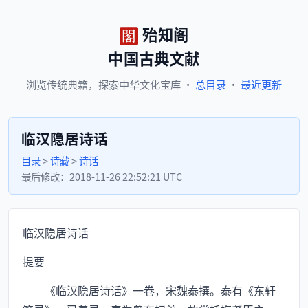
殆知阁
中国古典文献
浏览
传统典籍，
探索
中华文化宝库
·
总目录
·
最近更新
临汉隐居诗话
目录
>
诗藏
>
诗话
最后修改：
2018-11-26 22:52:21 UTC
临汉隐居诗话
提要
《临汉隐居诗话》一卷，宋魏泰撰。泰有《东轩