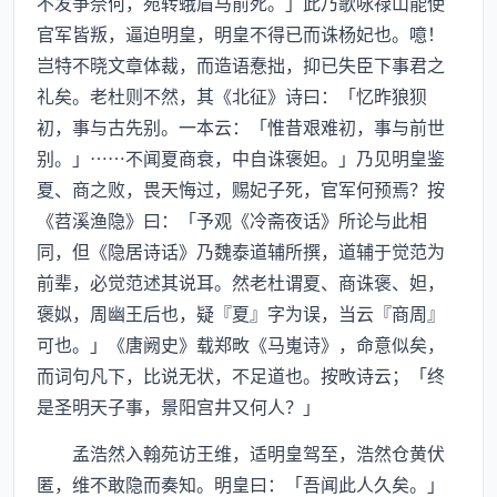
不发争奈何，宛转蛾眉马前死。」此乃歌咏禄山能使
官军皆叛，逼迫明皇，明皇不得已而诛杨妃也。噫！
岂特不晓文章体裁，而造语惷拙，抑已失臣下事君之
礼矣。老杜则不然，其《北征》诗曰：「忆昨狼狈
初，事与古先别。一本云：「惟昔艰难初，事与前世
别。」……不闻夏商衰，中自诛褒妲。」乃见明皇鉴
夏、商之败，畏天悔过，赐妃子死，官军何预焉？按
《苕溪渔隐》曰：「予观《冷斋夜话》所论与此相
同，但《隐居诗话》乃魏泰道辅所撰，道辅于觉范为
前辈，必觉范述其说耳。然老杜谓夏、商诛褒、妲，
褒姒，周幽王后也，疑『夏』字为误，当云『商周』
可也。」《唐阙史》载郑畋《马嵬诗》，命意似矣，
而词句凡下，比说无状，不足道也。按畋诗云；「终
是圣明天子事，景阳宫井又何人？」
孟浩然入翰苑访王维，适明皇驾至，浩然仓黄伏
匿，维不敢隐而奏知。明皇曰：「吾闻此人久矣。」