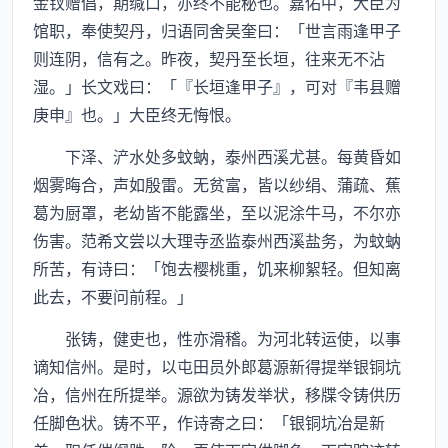
金钗赠倡，期缄口，亦终不能秘也。嘉佑中，大臣为
馆职，奉使契丹，归语同舍吴奎曰：「世言雨逢甲子
则连阴，信有之。昨夜，契丹至长垣，往来无不沾
湿。」长文戏曰：「『长垣逢甲子』，可对『韦县赠
庚申』也。」大臣终无悔恨。
下泽、浐水处多蚊蚋，泰州西溪尤甚。每黄昏如
烟雾晦合，声如殷雷。无贫富，皆以纱绢、蒲疏、蕉
葛为厨罩，老幼皆不能露坐，至以泥涂牛马，不尔亦
伤害。范希文尝以大理寺丞监泰州西溪盐务，为蚊蚋
所苦，有诗曰：「饱去樱桃重，饥来柳絮轻。但知离
此去，不要问前程。」
张铸，健吏也，性亦滑稽。为河北转运使，以事
谪知信州。是时，以屯田员外郎葛源新得提举银铜坑
冶，信州在所提举。源欲为铸发举状，移牒令铸供历
任脚色状。铸不平，作诗寄之曰：「银铜坑冶是新