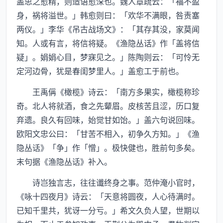
盖思之愈精，则造语愈深也。魏人章疏云：「福不盈
身，祸将溢世。」韩愈则曰：「欢华不满眼，咎责塞
两仪。」李华《吊古战场文》：「其存其没，家莫闻
知。人或有言，将信将疑。《渔隐丛话》作「盖将信
疑」。娟娟心目，梦寐见之。」陈陶则云：「可怜无
定河边骨，犹是春闺梦里人。」盖愈工于前也。
王禹偁《橄榄》诗云：「南方多果实，橄榄称珍
奇。北人将就酒，食之先颦眉。皮核苦且涩，历口复
弃遗。良久有回味，始觉甘如饴。」盖六句说回味。
欧阳文忠公曰：「甘苦不相入，初争久方知。」《渔
隐丛话》「争」作「憎」。极快健也，胜前句多矣。
末句据《渔隐丛话》补入。
诗岂独言志，往往谶终身之事。范仲淹小官时，
《咏十四夜月》诗云：「天意将圆夜，人心待满时。
已知千里共，犹讶一分亏。」希文久负人望，世期以