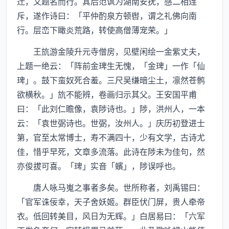
迁，又题名而行。其后范讽为湖南安抚，感二相连
斥，遂作诗曰：「平仲酌泉方顿辔，谓之礼佛向南
行。层峦下瞰炎荒路，转使高僧薄宠荣。」
王斻游金陵升元寺僧房，见壁闲绘一金紫丈夫，
上题一绝云：「阵前金琕生无愧，「金琕」一作「仙
琕」。鼓下蛮奴死合羞。三尺吴缣暗尘土，凛然苍鹘
欲横秋。」斻不能辨，卷画归示其父。王安国平甫
曰：「此刘仁瞻像，袁陟诗也。」陟，洪州人，一本
云：「袁世弼诗也。世弼，汝州人。」庆历初登进士
第，官至太常博士，寿不满四十，少有文学，古诗尤
佳，惜乎早死，文章多流落。此诗在陟未为佳句，然
亦俊拔可喜。「琕」实音「蠙」，陟误呼也。
唐人咏马嵬之事者多矣。世所称者，刘禹锡曰：
「官军诛佞幸，天子舍妖姬。群臣伏门屏，贵人牵帝
衣。低回转美目，风日为无辉。」白居易曰：「六军