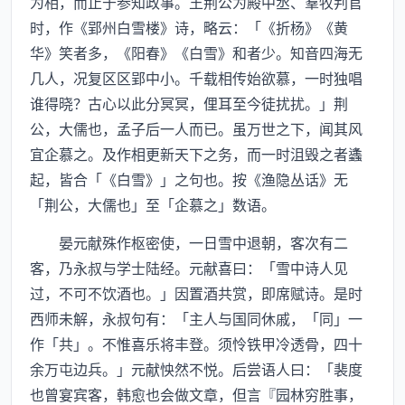
为相，而止于参知政事。王荆公为殿中丞、羣牧判官
时，作《郢州白雪楼》诗，略云：「《折杨》《黄
华》笑者多，《阳春》《白雪》和者少。知音四海无
几人，况复区区郢中小。千载相传始欲慕，一时独唱
谁得晓？古心以此分冥冥，俚耳至今徒扰扰。」荆
公，大儒也，孟子后一人而已。虽万世之下，闻其风
宜企慕之。及作相更新天下之务，而一时沮毁之者蠭
起，皆合「《白雪》」之句也。按《渔隐丛话》无
「荆公，大儒也」至「企慕之」数语。
晏元献殊作枢密使，一日雪中退朝，客次有二
客，乃永叔与学士陆经。元献喜曰：「雪中诗人见
过，不可不饮酒也。」因置酒共赏，即席赋诗。是时
西师未解，永叔句有：「主人与国同休戚，「同」一
作「共」。不惟喜乐将丰登。须怜铁甲冷透骨，四十
余万屯边兵。」元献怏然不悦。后尝语人曰：「裴度
也曾宴宾客，韩愈也会做文章，但言『园林穷胜事，