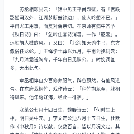
苏丞相颂尝云：「馆中见王平甫题壁，有『宫殿
影摇河汉外，江湖梦断鼓钟边』，使人吟想不已。」
平甫尤工用事，而复对偶亲切。在京师有病中答予
《秋日诗》曰：「忽吟佳客诗消暑，一作「驱暑」。
远胜前人檄愈风。」又曰：「北海知天谕牛马，东方
傲俗任龙蛇。」王绎学士葬以九月，平甫为挽词云：
「九月清霜送陶令，千年白日见滕公。」时挽词甚
多，无出此句。
章丞相惇自少喜修养服气，辟谷飘然，有仙风道
骨。在东府栽桐竹，戏作诗云：「种竹期龙至，栽桐
待凤来。他年跨辽海，经此一徘徊。」
寇莱公七月十四日生，魏野诗云：「何时生上
相，明日是中元。」李文定公迪八月十五日生，杜默
作《中秋月》诗以献，仅数百言，皆以月况文定。其