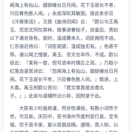
闻海上有仙山，烟锁楼台日月闲。花下玉容长不老，
只应春色胜人闲。」永叔深叹其敏丽。按此条亦见
《冷斋夜话》。又按《曲洧旧闻》云：「欧公与王禹
玉、范忠文同在禁林，故事进春帖子，自皇后、贵妃
以下诸合皆有。是时，温成薨未久，词臣阙而不进。
仁宗语近侍曰：『词臣观望，温成独无有。』色甚不
怿。诸公闻之惶骇，禹玉、忠文仓卒作，不成。欧公
徐云：『某有一首，但写进本时偶忘之耳。』乃取小
红笺自录其诗云：『忽闻海上有仙山，烟锁楼台日月
闲。花下玉容长不老，只应春色胜人间。』既进，上
大喜。禹玉拊欧公背曰：『君文章真是含香丸
子。』」此说与道辅所记小异，因附录于此。
大臣有少时虽修谨，然亦性通侻，有数小词传于
世，可见矣。庆历中，签书滑州节度判官行县，至韦
城，饮于县令家，复以邑倡自随。逮晓，畏人知，以