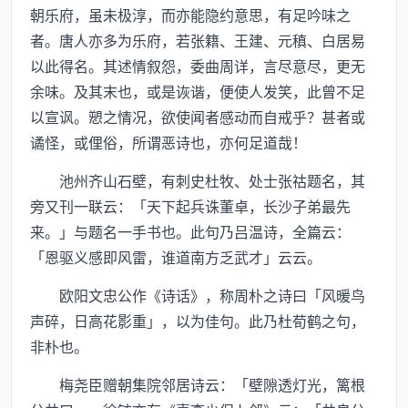
朝乐府，虽未极淳，而亦能隐约意思，有足吟味之
者。唐人亦多为乐府，若张籍、王建、元稹、白居易
以此得名。其述情叙怨，委曲周详，言尽意尽，更无
余味。及其末也，或是诙谐，便使人发笑，此曾不足
以宣讽。愬之情况，欲使闻者感动而自戒乎？甚者或
谲怪，或俚俗，所谓恶诗也，亦何足道哉！
池州齐山石壁，有刺史杜牧、处士张祜题名，其
旁又刊一联云：「天下起兵诛董卓，长沙子弟最先
来。」与题名一手书也。此句乃吕温诗，全篇云：
「恩驱义感即风雷，谁道南方乏武才」云云。
欧阳文忠公作《诗话》，称周朴之诗曰「风暖鸟
声碎，日高花影重」，以为佳句。此乃杜荀鹤之句，
非朴也。
梅尧臣赠朝集院邻居诗云：「壁隙透灯光，篱根