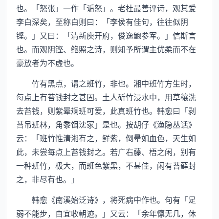
也。「怒张」一作「诟怒」。老杜最善评诗，观其爱
李白深矣，至称白则曰：「李侯有佳句，往往似阴
铿。」又曰：「清新庾开府，俊逸鲍参军。」信斯言
也。而观阴铿、鲍照之诗，则知予所谓主优柔而不在
豪放者为不虚也。
竹有黑点，谓之班竹，非也。湘中班竹方生时，
每点上有苔钱封之甚固。土人斫竹浸水中，用草穰洗
去苔钱，则紫晕斓班可爱，此真班竹也。韩愈曰「剥
苔吊班林，角黍饵沈冢」是也。按胡仔《渔隐丛话》
云：「班竹惟清湘有之，鲜紫，倒晕如血色，天生如
此，未尝每点上苔钱封之。若广右藤、梧之闲，别有
一种班竹，极大，而班色紫黑，不甚佳，闲有苔藓封
之，非尽有也。」
韩愈《南溪始泛诗》，将死病中作也。句有「足
弱不能步，自宜收朝迹。」又云：「余年懔无几，休