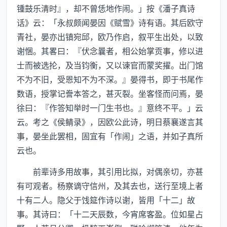
锺鼓乐清时』，却不曾恁地作闹。」按《潘子真诗
话》云：「永叔颇闻晏因《赋雪》诗有语。其后欧守
青社，晏亦出镇宛邱，欧乃作启，叙平生出处，以致
谢悃。其畧曰：『伏念曩者，相公始掌贡事，修以进
士而被选抡，及当钧衡，又以谏官而蒙奖擢。出门馆
不为不旧，受恩知不为不深。』晏得书，即于书尾作
数语，授掌记誊本答之，甚灭裂。坐客怪而问焉，晏
徐曰：『作答知举时一门生书也。』意终不平。」云
云。考之《侯鲭录》，因欧公此诗，明日蔡襄遂言其
事，晏坐此罢相，固宜有「作闹」之语，并如子真所
云也。
前辈诗多用故事，其引用比拟，对偶亲切，亦甚
有可观者。杨察谪守信州，及其去也，送行至境上者
十有二人。隐父于饯筵作诗以谢，皆用「十二」故
事。其诗曰：「十二天辰数，今宵席客盈。位如星占