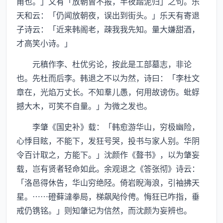
甫也。」又有「放朝曾不报，半夜踏泥归」之句。乐
天和云：「仍闻放朝夜，误出到街头。」乐天有寄退
子诗云：「近来韩阁老，疎我我先知。量大嫌甜酒，
才高笑小诗。」
元稹作李、杜优劣论，按此是工部墓志，非论
也。先杜而后李。韩退之不以为然，诗曰：「李杜文
章在，光焰万丈长。不知羣儿愚，何用故谤伤。蚍蜉
撼大木，可笑不自量。」为微之发也。
李肇《国史补》载：「韩愈游华山，穷极幽险，
心悸目眩，不能下，发狂号哭，投书与家人别。华阴
令百计取之，方能下。」沈颜作《聱书》，以为肇妄
载，岂有贤者轻命如此。余观退之《答张彻》诗云：
「洛邑得休告，华山穷绝陉。倚岩睨海浪，引袖拂天
星。……磴藓澾拳局，梯飙飐伶俜。悔狂已咋指，垂
戒仍镌铭。」则知肇记为信然，而沈颜为妄辨也。