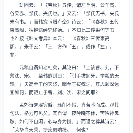
班固云：「《春秋》五传，谓左丘明、公羊高、
谷梁赤、邹氏、夹氏也。」又云：「邹氏无书，夹氏
未有书。」而韩愈《赠卢仝》诗云：「《春秋》五传
束高阁，独抱遗经究终始。」不知此二传果何等书
也？按《韩文考异》本云：「《春秋》三传束高
阁。」朱子云：「三」方作「五」，或作「左」，
非。
元稹自谓知老杜矣，其论曰：「上该曹、刘，下
薄沈、宋。」至韩愈则曰：「引手拔鲸牙，举瓢酌天
浆。」夫高至于酌天浆，幽至于拔鲸牙，其思颐深远
宜如何，而讵止于曹、刘、沈、宋之间耶？
孟郊诗蹇涩穷僻，琢削不假，真苦吟而成。观其
句法、格力可见矣。其自谓「夜吟晓不休，苦吟神鬼
愁。如何不自闲，心与身为雠。」而退之荐其诗云：
「荣华肖天秀，捷疾愈响报。」何也？