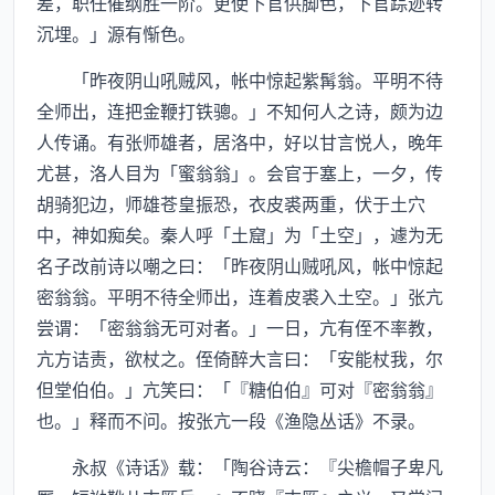
差，职任催纲胜一阶。更使下官供脚色，下官踪迹转
沉埋。」源有惭色。
「昨夜阴山吼贼风，帐中惊起紫髯翁。平明不待
全师出，连把金鞭打铁骢。」不知何人之诗，颇为边
人传诵。有张师雄者，居洛中，好以甘言悦人，晚年
尤甚，洛人目为「蜜翁翁」。会官于塞上，一夕，传
胡骑犯边，师雄苍皇振恐，衣皮裘两重，伏于土穴
中，神如痴矣。秦人呼「土窟」为「土空」，遽为无
名子改前诗以嘲之曰：「昨夜阴山贼吼风，帐中惊起
密翁翁。平明不待全师出，连着皮裘入土空。」张亢
尝谓：「密翁翁无可对者。」一日，亢有侄不率教，
亢方诘责，欲杖之。侄倚醉大言曰：「安能杖我，尔
但堂伯伯。」亢笑曰：「『糖伯伯』可对『密翁翁』
也。」释而不问。按张亢一段《渔隐丛话》不录。
永叔《诗话》载：「陶谷诗云：『尖檐帽子卑凡