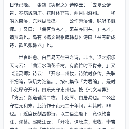
日怆已晚。」张籍《哭退之》诗略云：「去夏公请
告，养病城南庄。籍时休官罢，两月同游翔。……移
船入南溪，东西纵篙撑。……公作游溪诗，咏唱多慨
慷。」又曰：「偶有贾秀才，来兹亦同并。」秀才，
谓贾岛也。岛有《携文谒张籍韩愈》诗曰「袖有新成
诗，欲见张韩老」也。
世言韩愈、白居易无往来之诗，非也。退之招乐
天诗云：「曲江水满花千树，有底忙时不肯来。」又
《送灵师》诗云：「开忠二州牧，诗赋时多传。失职
不把笔，珠玑为谁篇。」按韩集作「为君编」。是时
韦处厚守开州，白乐天守忠州也。按《韩文考异》：
「方云：魏道辅谓二牧，韦处厚、白居易也。二公出
守在元和末，此诗作于贞元二十年间，考其时，非
也。」近席氏刻昌黎诗，以二语注题下，竟似韩自
注，谬甚。赵瞰江云：「开牧，谓唐次；忠牧，李吉