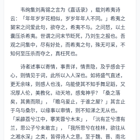
韦绚集刘禹锡之言为《嘉话录》，载刘希夷诗
云：「年年岁岁花相似，岁岁年年人不同。」希夷之
舅宋之问爱此句，欲夺之，希夷不与。之问怒，以土
囊压杀希夷。世谓之问末节眨死，乃刘生之报也。吾
观之问集中，尽有好处，而希夷之句，殊无可采，不
知何至压杀而夺之，真枉死也。
诗者述事以寄情，事贵详，情贵隐，及乎感会于
心，则情见于词，此所以入人深也。如将盛气直述，
更无余味，则感人也浅，乌能使其不知手舞足蹈，又
况厚人伦，美教化，动天地，感鬼神乎？「桑之落
矣，其黄而陨」，「瞻乌爰止，于谁之屋？」其言止
于乌与桑尔，以缘事以审情，则不知涕之无从也。
「采薜荔兮江中，搴芙蓉兮木末」，「沅有芷兮澧有
兰，思公子兮未敢言」，「我所思兮在桂林，欲往从
之湘水深」之类，皆得诗人之意。至于魏、晋、南北