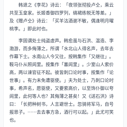
韩退之《李花》诗云：「夜领张彻投卢仝，乘云
共至玉皇家。长姬香御四罗列，缟裙练帨无等差。」
及《赠卢仝》诗云：「买羊沽酒谢不敏，偶逢明月曜
桃李。」即此时也。
李固谓处士纯盗虚声。韩愈虽与石洪、温造、李
渤游，而多侮薄之，所谓「水北山人得名声，去年去
作幕下士。水南山人今又往，按韩集作「又继往」。
鞍马仆从照闾里。按集作「塞闾里」。少室山人索价
高，两以谏官征不起。彼皆刺口论时事，按集作「论
世事」。有力未免遭驱使。」夫为处士，乃刺口论时
事，希声名，愿驱使，又要索高价，以至饰仆御以夸
闾里，此何等人也？其侮薄之甚矣！又《送石洪》诗
曰：「长把种树书，人言避世士。忽骑将军马，自号
报恩子。……去去事方急，酒行可以起。」此尤可笑
也。