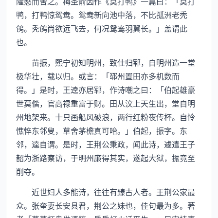
隆愍而舍之。梅圣俞因作《莫打鸭》一篇曰：「莫打
鸭，打鸭惊鸳鸯。鸳鸯新向池中落，不比孤洲老秃
鸧。秃鸧尚欲远飞去，何况鸳鸯羽翼长。」盖谓此
也。
苗振，熙宁初知明州，致仕归郓，自明州造一堂
极华壮，载以归。或言：「郓州置田亦多机数而
得。」是时，王逵亦居郓，作诗嘲之曰：「伯起雄豪
世莫偕，官高禄重富于财。田从汶上天生出，堂自明
州地架来。十只画船风破浪，两行红粉夜传杯。自怜
憔悴东邻叟，草舍茅檐真可咍。」伯起，振字。东
邻，逵自谓。是时，王荆公秉政，闻此诗，遽遣王子
韶为浙路察访，于明州廉得其实，遂起大狱，振竟至
削夺。
近世妇人多能诗，往往有臻古人者。王荆公家最
众。张奎妻长安县君，荆公之妹也，佳句最为多。著