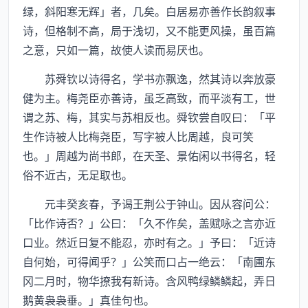
绿，斜阳寒无辉」者，几矣。白居易亦善作长韵叙事
诗，但格制不高，局于浅切，又不能更风操，虽百篇
之意，只如一篇，故使人读而易厌也。
苏舜钦以诗得名，学书亦飘逸，然其诗以奔放豪
健为主。梅尧臣亦善诗，虽乏高致，而平淡有工，世
谓之苏、梅，其实与苏相反也。舜钦尝自叹曰：「平
生作诗被人比梅尧臣，写字被人比周越，良可笑
也。」周越为尚书郎，在天圣、景佑闲以书得名，轻
俗不近古，无足取也。
元丰癸亥春，予谒王荆公于钟山。因从容问公：
「比作诗否？」公曰：「久不作矣，盖赋咏之言亦近
口业。然近日复不能忍，亦时有之。」予曰：「近诗
自何始，可得闻乎？」公笑而口占一绝云：「南圃东
冈二月时，物华撩我有新诗。含风鸭绿鳞鳞起，弄日
鹅黄袅袅垂。」真佳句也。