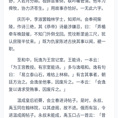
野，人若月分卿。极醉巫峯倒，联吟嶰管清。他年为
舜牧，协力济苍生。」用故事亦恰好。一无此六字。
庆历中，李淑罢翰林学士，知郑州。会奉祠柴
陵，作诗三绝，其《恭帝》诗最涉嫌忌，曰：「弄楯
牵车晚鼓催，不知门外倒戈回。荒坟断垄逾三尺，犹
认房陵半仗来。」既为仇家陈述古抉其事以闻，褫一
职。
至和中，阮逸为王宫记室。王能诗，一本云：
「为王宫教授。有宗室能诗。」多与逸唱和。逸有句
曰：「易立泰山石，难枯上林柳。」有言其事者，朝
廷方治之。会逸坐他事，因废斥之。一本云：「会逸
复以请求受贿事，因废斥之。」
温成皇后初薨，会立春进诗帖子。是时，永叔、
禹玉同在翰林院，以其虚阁，故不进。俄而有旨，令
进温成阁帖子。永叔未能成，禹玉口占一首云：「昔