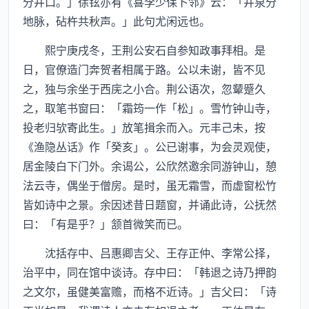
分井口。」徐铉亦有《喜李少保卜邻》云：「井泉分
地脉，砧杵共秋声。」此句尤闲远也。
熙宁庚戌冬，王荆公安石自参知政事拜相。是
日，官僚造门奔贺者相属于路。公以未谢，皆不见
之，独与余坐于西庑之小合。荆公语次，忽颦蹙久
之，取笔书窗曰：「霜筠一作「松」。雪竹钟山寺，
投老归欤寄此生。」放笔揖余而入。元丰己未，按
《渔隐丛话》作「癸亥」。公已谢事，为会灵观使，
居金陵白下门外。余谒公，公欣然邀余同游钟山，憩
法云寺，偶坐于僧房。是时，虽无霜雪，而虚窗松竹
皆如诗中之景。余因述昔日题窗，并诵此诗，公抚然
曰：「有是乎？」颔首微笑而已。
沈括存中、吕惠卿吉父、王存正仲、李常公择，
治平中，同在馆中谈诗。存中曰：「韩退之诗乃押韵
之文尔，虽健美富赡，而格不近诗。」吉父曰：「诗