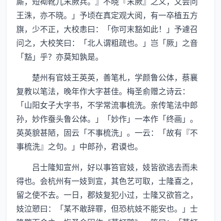
厮，短袎靴儿末厥兵。』不晓『末厥』之义，又尝问
王洙，亦不晓。」予顷在真定观大阅，有一卒植五方
旗，少不正，大校恚曰：「你可末豁如此！」予遽召
问之，大校笑曰：「北人谓粗疏也。」岂「厥」之音
「豁」乎？亦莫知孰是。
楚州有官妓王英英，善笔札，学颜鲁公体，蔡襄
复教以笔法，晚年作大字甚佳。梅圣俞赠之诗云：
「山阳女子大字书，不学常流事梳洗。亲传笔法中郎
孙，妙作蚕头鲁公体。」「妙作」一本作「终画」。
英英貌甚陋，固云「不事梳洗」。一云：「故有『不
事梳洗』之句。」中郎孙，君谟也。
吕士隆知宣州，好以事笞官妓，妓皆欲逃去而未
得也。会杭州有一妓到宣，其色艺可取，士隆喜之，
留之使不去。一日，郡妓复犯小过，士隆又欲笞之，
妓泣愬曰：「某不敢辞罪，但恐杭妓不能安也。」士