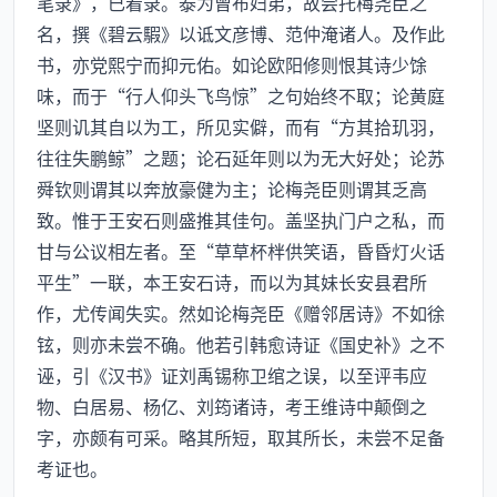
笔录》，已着录。泰为曾布妇弟，故尝托梅尧臣之
名，撰《碧云騢》以诋文彦博、范仲淹诸人。及作此
书，亦党熙宁而抑元佑。如论欧阳修则恨其诗少馀
味，而于“行人仰头飞鸟惊”之句始终不取；论黄庭
坚则讥其自以为工，所见实僻，而有“方其拾玑羽，
往往失鹏鲸”之题；论石延年则以为无大好处；论苏
舜钦则谓其以奔放豪健为主；论梅尧臣则谓其乏高
致。惟于王安石则盛推其佳句。盖坚执门户之私，而
甘与公议相左者。至“草草杯柈供笑语，昏昏灯火话
平生”一联，本王安石诗，而以为其妹长安县君所
作，尤传闻失实。然如论梅尧臣《赠邻居诗》不如徐
铉，则亦未尝不确。他若引韩愈诗证《国史补》之不
诬，引《汉书》证刘禹锡称卫绾之误，以至评韦应
物、白居易、杨亿、刘筠诸诗，考王维诗中颠倒之
字，亦颇有可采。略其所短，取其所长，未尝不足备
考证也。