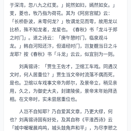
于深湾，忽八九之红芰。」姹然如妇，嫣然如女。」
芰，菱也，牧乃指为荷花。其为《阿房宫赋》云：
「长桥卧波，未雩何龙？」牧谓龙见而雩，故用龙以
比桥，殊不知龙者，龙星也。《春秋》书「龙斗于郑
之时门」。退之诗云：「庚午憩时门，临泉观斗
龙。」韩自河阳还汴，但道经时门，岂复覩当日之斗
龙耶？按《春秋》书「斗龙」云云，似宜别为一则。
刘禹锡诗：「贾生王佐才，卫绾工车戏。同遇汉
文时，何人居重位？」贾生当文帝时流落不偶而死，
是也。卫绾以车戏事文帝为郎尔，及景帝立，稍见亲
用，久之，为御史大夫，封建陵侯，景帝末年始拜丞
相。在文帝时，实未尝居重位也。
人岂不自知耶？乃自爱其文章，乃更大缪，何
也？刘禹锡诗固有好处，及其自称《平淮西诗》云
「城中喔喔晨鸡鸣，城头鼓角声和平」，为尽李愬之