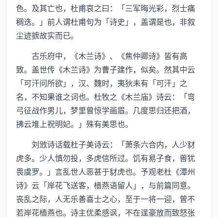
色。及其亡也，杜甫哀之曰：「三军晦光彩，烈士痛
稠迭。」前人谓杜甫句为「诗史」，盖谓是也，非叙
尘迹摭故实而已。
古乐府中，《木兰诗》、《焦仲卿诗》皆有高
致。盖世传《木兰诗》为曹子建作，似矣。然其中云
「可汗问所欲」，汉、魏时，夷狄未有「可汗」之
名，不知果谁之词也。杜牧之《木兰庙》诗云：「弯
弓征战作男儿，梦里曾惊学画眉。几度思归还把酒，
拂云堆上祝明妃。」殊有美思也。
刘攽诗话载杜子美诗云：「萧条六合内，人少豺
虎多。少人慎勿投，多虎信所过。饥有易子食，兽犹
畏虞罗。」言乱世人恶甚于豺虎也。予观老杜《潭州
诗》云「岸花飞送客，樯燕语留人」，与前篇同意。
丧乱之际，人无乐善喜士之心，至于一将一迎，曾不
若岸花樯燕也。诗主优柔感讽，不在逞豪放而致怒张