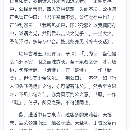
正当如是，我谓诗人亦未有如退之者。」正仲是存
中，公择是吉甫，四人交相诘难，久而不决。公择忽
正色谓正仲曰：「君子羣而不党，公何党存中也？」
正仲勃然曰：「我所见如是，顾岂党邪？以我偶同存
中，遂谓之党，然则君非吉父之党乎？」一坐大笑。
予每评时，多与存中合。按此条亦见《冷斋夜话》。
顷年尝与王荆公评诗，予谓：「凡为诗，当使挹
之而源不穷，咀之而味愈长。至于永叔之诗，才力敏
迈，句亦清健，「清健」一作「雄健」，一作「新
美」。但恨其少余味尔。」荆公曰：「不然，如『行
人仰头飞鸟惊』之句，亦可谓有味矣。」然余至今思
之，不见此句之佳，亦竟莫原荆公之意。「原」一作
「晓」。信乎，所见之殊，不可强同也。
鼎、澧道中有甘泉寺，过客多酌泉瀹茗。天禧
末，寇莱公准南迁，题名寺壁。天圣初，丁晋公复南