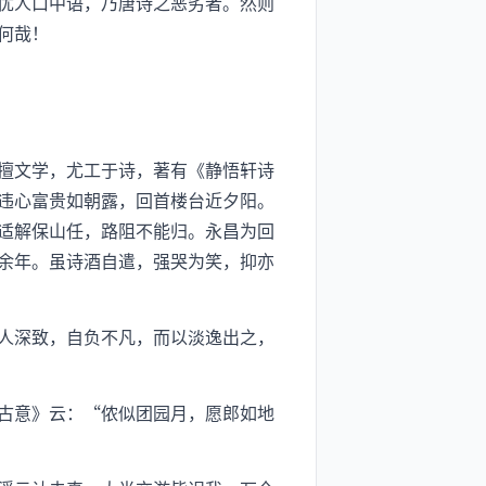
优人口中语，乃唐诗之恶劣者。然则
何哉！
擅文学，尤工于诗，著有《静悟轩诗
违心富贵如朝露，回首楼台近夕阳。
适解保山任，路阻不能归。永昌为回
余年。虽诗酒自遣，强哭为笑，抑亦
人深致，自负不凡，而以淡逸出之，
古意》云：“侬似团园月，愿郎如地