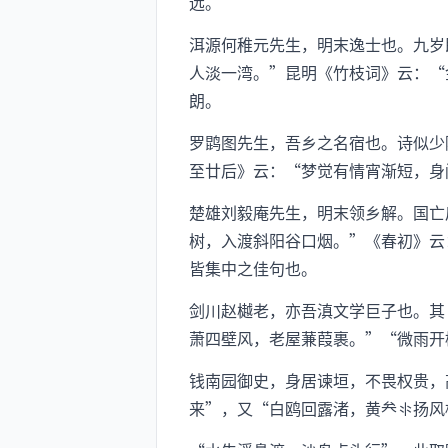
远。
洱源何稚元先生，明末逸士也。九岁
人淡一湾。”昆明《竹枝词》云：“
朗。
罗鹍图先生，吾乡之名宿也。诗似少
至廿后》云：“梦觉有情宵渐短，身
楚雄刘毅庵先生，明末领乡解。国亡
树，入渡斜阳谷口烟。”《春初》云
皆集中之佳句也。
剑川赵樾老，亦吾滇文学巨子也。其
萧四壁风，老屋蒹葭裹。”“微雨开
钱南园御史，身居谏垣，不畏权贵，
来”，又“白鸥回露渚，黄扬风