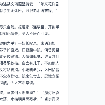
为述某文丐题壁诗云：“年来花样剧
有余生无死所，浪浪老泪满衣襟。”
零只自随。报道家书连续至，开封半
有如此情景，令人不厌百回读。
哭胡为乎？一妇长叹息，未语泪如
养予如畜奴。日暮腹中饥，何曾见盘
胥吏较锱铢。人情薄似纸，谁肯念何
泪尽眼欲枯。自言有儿子，不如他人
反将姑管拘。小媳朝命我，入田拾薪
不念老勤劬。饥来乞食去，忍饿立街
惨戚，令人不忍卒读。
铁，画裹何人识董狐？”“孤灯照影
木落，水枯明月照残荷。”皆寄意深