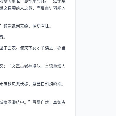
为恐向前差，忘却来时路。”近于某
世之直袭前人之意，而反自讠羽能入
”颇觉讽刺无痕，恰切有味。
音。
溢于言表。使天下女才子读之，亦当
又：“文章古老神堪味，言语重烦人
木落秋风悲伏栀，草荒日斜想呜笳。
城楼阁渺茫中。”写景自然，真如古