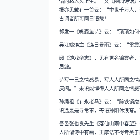
偏向愁人头上生。”又《随园诗话》
报亦见载有一首云：“举世千万人，
古调者所可同日语哉！
郭发一《咏蠹鱼诗》云：“琐琐如何
吴江姚焕章《连日暴雨》云：“雷震
阅《游戏杂志》，见有署名锦霞者，
眉皱。
诗写一己之情感易，写人人所同之情
厌间。”未识能博得人人所同之情感
孙绳祖《讠永老马》云：“蹄铁销磨
识途最是寻常事，寄语孙阳休浪夸。
吾邑张也良先生《落仙山雨中春望》
人所谓诗中有画，王摩诘不得专美于