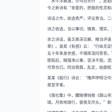
“水牛浮鼻渡，沙鸟点头行”，此取
今之新诗有“亲爱的，把我的性灵和
诗话之作，收选贵严，评议贵当。二
诗之收选，当以事切、情真、理实、
余之诗话，虽乏高深见解、精当评语
草》。录其《有感》云：“行纵无定
五十年来身世感，不堪挥泪问苍苍。
匪陷后，贼强浼以事，坚决不屈。流
可悲也已。同治癸酉，乱定，始旋皖
某某《船行》诗云：“橹声吚呀泛中
是宜学者。
《南社集》中，醴陵傅钝根《题山寺
球。月依地球行，昼夜无尽头。”新