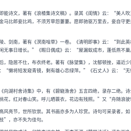
即能诗文，著有《浪楂集诗文稿》。录其《闺情》云：“美人吹
金马比郎妾比鸡，不须芳草怨萋萋。愿郎驰驱万里去，妾自守更
陵、剑南，著有《溟南唫草》一卷。《清明即事》云：“到此英
闲无事日增长。”《暇日偶成》云：“屋漏蚁成市，蓬低燕不巢
后，隐居不仕，布衣终老。著有《脉望集》，沈郁顿挫，逼近少
：“懒将短发窥青镜，剩有雄心恋绿萍。”《石丈人》云：“无
《向湖村舍诗集》中，有《碧蛲渔舍》五言四绝，录存二绝。诗
桃花，红对春山笑。呼儿晒蓑衣，花边有残照。”又“舟随浪驶
高风亮节，世所钦崇。其书画亦多为人珍赏。诗句可采录者，如
枝”，亦不失为佳句。