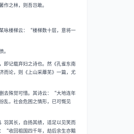
著作之林，则吾岂敢。
某咏楼梯云：“楼梯数十层，意将一
愤。
，即记载弃妇之诗也。然《孔雀东南
济而论，则《上山采蘼芜》一篇，尤
删去殊觉可惜。其诗云：“大地连年
纷乱，社会危困之情形，已可慨见
讠羽其长，自扬其绩，适足以见笑而
：“收回祖国四千年，劫后余生亦黯