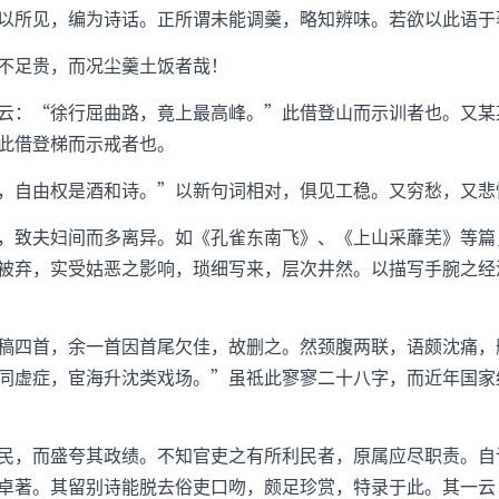
以所见，编为诗话。正所谓未能调羹，略知辨味。若欲以此语于
不足贵，而况尘羹土饭者哉！
云：“徐行屈曲路，竟上最高峰。”此借登山而示训者也。又某
此借登梯而示戒者也。
，自由权是酒和诗。”以新句词相对，俱见工稳。又穷愁，又悲
，致夫妇间而多离异。如《孔雀东南飞》、《上山采蘼芜》等篇
被弃，实受姑恶之影响，琐细写来，层次井然。以描写手腕之经
稿四首，余一首因首尾欠佳，故删之。然颈腹两联，语颇沈痛，
同虚症，宦海升沈类戏场。”虽祗此寥寥二十八字，而近年国家
民，而盛夸其政绩。不知官吏之有所利民者，原属应尽职责。自
卓著。其留别诗能脱去俗吏口吻，颇足珍赏，特录于此。其一云