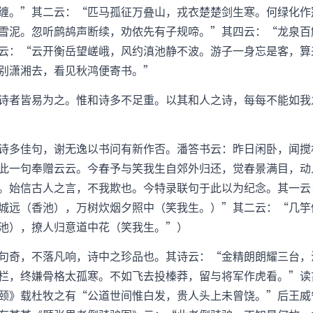
缠。”其二云：“匹马孤征万叠山，戎衣楚楚剑生寒。何绿化作
雪泥。忽听鹧鸪声断续，劝侬先有子规啼。”其四云：“龙泉百
云：“云开衡岳望嵯峨，风约滇池静不波。游子一身忘是客，算
别潇湘去，看见秋鸿便寄书。”
诗者皆易为之。惟和诗多不足重。以其和人之诗，每每不能如我
诗多佳句，谢无逸以书问有新作否。潘答书云：昨日闲卧，闻搅
此一句奉赠云云。今春予与笑我生自郊外归还，觉春景满目，动
。始信古人之言，不我欺也。今特录联句于此以为纪念。其一云
城远（香池），万树炊烟夕照中（笑我生。）”其二云：“几竽
池），撩人归意道中花（笑我生。”）
句奇，不落凡响，诗中之珍品也。其诗云：“金精朗朗耀三台，
栏，终嫌骨格太孤寒。不如飞去投榛莽，留与将军作虎看。”读
颐》载杜牧之有“公道世间惟白发，贵人头上未曾饶。”后王威