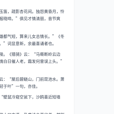
玉笛，疏影杏花间。独怨黄昏月，怜
报晓啼。”俱见才情清丽，音节爽
雄都气短，算来儿女总情长。”《冬
。”词显意新，余最喜诵者也。
陵。《猎骑》云：“马嘶断岭云边
情白日催人老，霜发何曾误上头。”
云：“屋后碧蛲山，门前昆池水。萧
轻于叶”一句，亦佳。
“壁鼠冷窥空瓮下，沙鸥喜近短墙