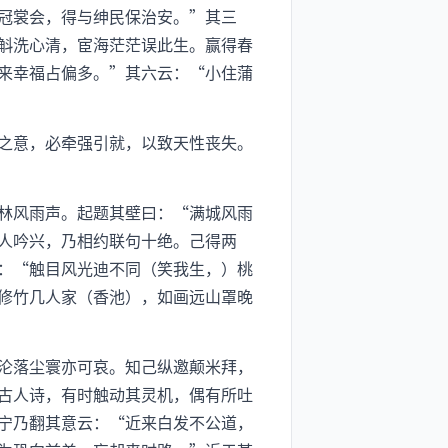
冠裳会，得与绅民保治安。”其三
斛洗心清，宦海茫茫误此生。赢得春
来幸福占偏多。”其六云：“小住蒲
之意，必牵强引就，以致天性丧失。
林风雨声。起题其壁曰：“满城风雨
人吟兴，乃相约联句十绝。己得两
：“触目风光迪不同（笑我生，）桃
修竹几人家（香池），如画远山罩晚
沦落尘寰亦可哀。知己纵邀颠米拜，
古人诗，有时触动其灵机，偶有所吐
宁乃翻其意云：“近来白发不公道，