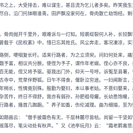
书之上，大受排击，难以谋生，甚且流为乞儿者多矣。昨笑我生
尽白，沿门托钵眼谁青。田庐飘没家何在，骨肉散亡劫饱经。剩
。骨肉抛开千里外，艰难诉与一灯知。短裘绽裂何人补，长铰飘
曾载于《民权素》中，惜已忘其姓氏。风尘奔走，客况凄凉，实
路侧，哽咽复长吁。适来行路者，为之立须臾。问妇何处来，痛
觑予富，相议共分腴。使侄为予子，谓作年老娱。侄心亦不良，
百无能，侄又将予驱。驱我出门外，仰天一号呼。诉冤至县署，
古寺中，荒草伴野狐。日午不得食，偃卧泣穷途。一妇闻斯言，
年稍长，性情竟别殊。殷勤为娶妇，本以事老姑。不意妇娶来，
杂苦作，终日不得舒。我亦有弱孙，孙肥祖母癯。长幼悉饱暖，
行路者，搔首几踟蹰。”养子如畜，伤伦减理。曲为细描，至为
如题画云：“僧手披霜色有无，千层林麓尽皆枯。尚留一干坚如
摇落尽，笔尖动处有秋声。”又《池亭玩月》云：“霜老羁禽悲