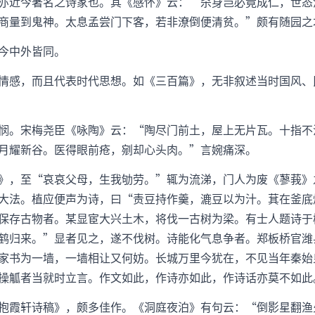
亦近今著名之诗家也。其《感怀》云：“杀身岂必竟成仁，世态
商量到鬼神。太息孟尝门下客，若非潦倒便清贫。”颇有随园之
今中外皆同。
情感，而且代表时代思想。如《三百篇》，无非叙述当时国风、
悯。宋梅尧臣《咏陶》云：“陶尽门前土，屋上无片瓦。十指不
月耀新谷。医得眼前疮，剜却心头肉。”言婉痛深。
》，至“哀哀父母，生我劬劳。”辄为流涕，门人为废《蓼莪》
大法。植应便声为诗，曰“责豆持作羹，漉豆以为汁。萁在釜底
保存古物者。某显宦大兴土木，将伐一古树为梁。有士人题诗于
鹤归来。”显者见之，遂不伐树。诗能化气息争者。郑板桥官潍
家书为一墙，一墙相让又何妨。长城万里今犹在，不见当年秦始
操觚者当就时立言。作文如此，作诗亦如此，作诗话亦莫不如此
抱霞轩诗稿》，颇多佳作。《洞庭夜泊》有句云：“倒影星翻渔