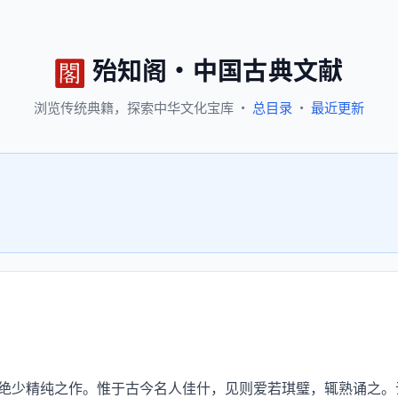
殆知阁
·
中国古典文献
浏览
传统典籍，
探索
中华文化宝库
·
总目录
·
最近更新
绝少精纯之作。惟于古今名人佳什，见则爱若琪璧，辄熟诵之。