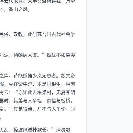
浮云认未真。大半交游皆误我，万全
才，香山之风。
民俗、政教，此研究吾国占代社会学
沾泥，鳞鳞居大厦。”然犹不如聂夷
之篇。诗能感悟少义无恩者。魏文帝
燃，豆在釜中泣：本是同根生，相煎
树云：“亦知此去栋梁材，无复苍阴
县时，其弟与人争墙，寄信与板桥，
皇。”其弟得诗，乃不与人争论。时
。
火乱，掠波风送棹歌长。”清灵飘