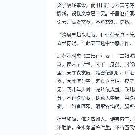
文学屡经革命，而旧日所号为富有诗
翻新，误我文章已不灵。千里逃荒须
谚云：满腹文章，不能充饥。信然。
“清晨早起夜眠迟，仆仆劳辛总不辞
喜半惊疑。”此某某途中述感之作，
辽苏叶时杰《二妇行》云：“二妇泣
珠。良人早逝世，无子一身孤。同族
盂；天寒衣裳破，霜雪侵肌肤。年迈
辜。因此流为丐，乞食以自硼。夜宿
无。我儿年少时，宛转依人雏。我儿
苏。不肖夕命我，执蒸入中厨。朝夕
衢。二妇言既翠，泪眼各馍糊。肠断
担当和尚，滇之甯州人。诗有奇气，
不胜情，净水茅堂冷气生。不待西风