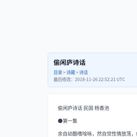
偷闲庐诗话
目录
>
诗藏
>
诗话
最后修改：
2018-11-26 22:52:21 UTC
偷闲庐诗话 民国 杨香池
●第一集
余自幼酷嗜唫咏，然自觉性情放荡，