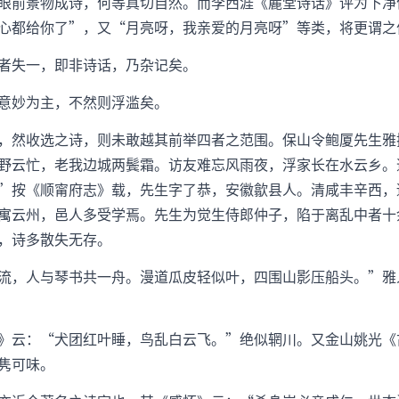
眼前景物成诗，何等真切自然。而李西涯《麓堂诗话》评为下净
心都给你了”，又“月亮呀，我亲爱的月亮呀”等类，将更谓之
者失一，即非诗话，乃杂记矣。
意妙为主，不然则浮滥矣。
，然收选之诗，则未敢越其前举四者之范围。保山令鲍厦先生雅
野云忙，老我边城两鬓霜。访友难忘风雨夜，浮家长在水云乡。
”按《顺甯府志》载，先生字了恭，安徽歙县人。清咸丰辛西，
寓云州，邑人多受学焉。先生为觉生侍郎仲子，陷于离乱中者十
，诗多散失无存。
流，人与琴书共一舟。漫道瓜皮轻似叶，四围山影压船头。”雅
》云：“犬团红叶睡，鸟乱白云飞。”绝似辋川。又金山姚光《
隽可味。