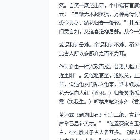
然。自笑一麾还出守，个中端有宦魔
云：“自惭无术起疮痍，万种离情付
裘今典尽，踏花归去一鞭轻。”其五
门意自如，又逢春送柳眉舒。从今一
或谓和诗最难。余谓和诗不难，稍习
此古人所以多鄙弃之而不为耳。
作诗多由一时兴致而成。昔潘大临工
近重阳”。忽催租吏至，遂败意，止
首，适遇他友而乱以他事，遂未续成
花无语向人红（香池。）归鞭笑指孤
霞（笑我生。）呼犊声喧流水外（香
苗沛霖《题湖山石》七言二绝，意新
摩挲已屈补天才。”“位置豪家白玉
白，往往胜过于古人者甚多。《解人