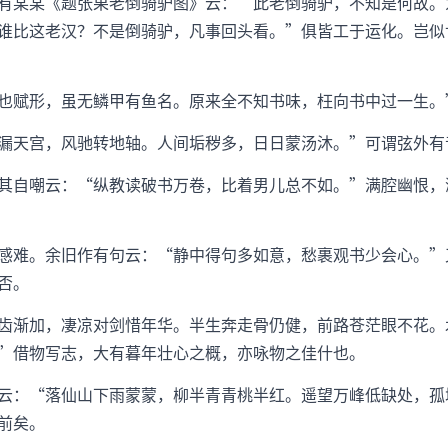
有某某《题张果老倒骑驴图》云：“此老倒骑驴，不知是何故。
谁比这老汉？不是倒骑驴，凡事回头看。”俱皆工于运化。岂似
也赋形，虽无鳞甲有鱼名。原来全不知书味，枉向书中过一生。
漏天宫，风驰转地轴。人间垢秽多，日日蒙汤沐。”可谓弦外有
其自嘲云：“纵教读破书万卷，比着男儿总不如。”满腔幽恨，
感难。余旧作有句云：“静中得句多如意，愁裹观书少会心。”
否。
齿渐加，凄凉对剑惜年华。半生奔走骨仍健，前路苍茫眼不花。
”借物写志，大有暮年壮心之概，亦咏物之佳什也。
云：“落仙山下雨蒙蒙，柳半青青桃半红。遥望万峰低缺处，孤
前矣。