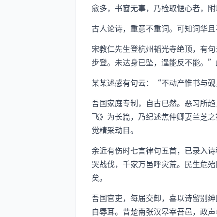
愈多，书窗无事，乃检取惬心者，附
古人论诗，重意不重词。可知词华且
宋教仁先生登杭州韬光寺绝顶，有句
步登。未达身已坠，逞能反不能。”
某某述感有句云：“不动产惟书与砚
吾国家庭专制，自古已然。恶习所趋
飞》为长篇，乃纪述焦仲卿妻兰芝之
觉精采动目。
余近有伤时七言律句五首，已录入诗
哭战伐，千家万邑呼灾荒。民生危殆
矣。
吾国官吏，每届交卸，喜以诗留别绅
自辱耳。昔楚南张汉皋宰吾邑，政声