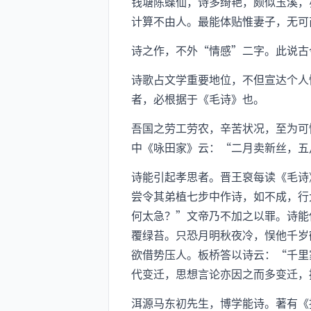
钱塘陈蝶仙，诗多绮艳，颇似玉溪，
计算不由人。最能体贴惟妻子，无可
诗之作，不外“情感”二字。此说古
诗歌占文学重要地位，不但宣达个人
者，必根据于《毛诗》也。
吾国之劳工劳农，辛苦状况，至为可
中《咏田家》云：“二月卖新丝，五
诗能引起孝思者。晋王裒每读《毛诗
尝令其弟植七步中作诗，如不成，行
何太急？”文帝乃不加之以罪。诗能
覆绿苔。只恐月明秋夜冷，悮他千岁
欲借势压人。板桥答以诗云：“千里
代变迁，思想言论亦因之而多变迁，
洱源马东初先生，博学能诗。著有《