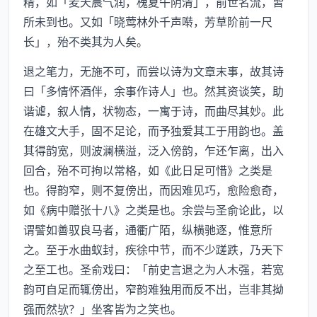
精，如「麦天晨气润，槐夏午阴清」，前世名流，皆
所未到也。又如「晓莺林外千声啭，芳草阶前一尺
长」，殆不类其为人矣。
退之笔力，无施不可，而尝以诗为文章末事，故其诗
曰「多情怀酒伴，余事作诗人」也。然其资谈笑，助
谐谑，叙人情，状物态，一寓于诗，而曲尽其妙。此
在雄文大手，固不足论，而予独爱其工于用韵也。盖
其得韵宽，则波澜横溢，泛入傍韵，乍还乍离，出入
回合，殆不可拘以常格，如《此日足可惜》之类是
也。得韵窄，则不复傍出，而因难见巧，愈险愈奇，
如《病中赠张十八》之类是也。余尝与圣俞论此，以
谓譬如善驭良马者，通衢广陌，纵横驰逐，惟意所
之。至于水曲蚁封，疾徐中节，而不少蹉跌，乃天下
之至工也。圣俞戏曰：「前史言退之为人木强，若宽
韵可自足而辄傍出，窄韵难独用而反不出，岂非其拗
强而然欤？」坐客皆为之笑也。