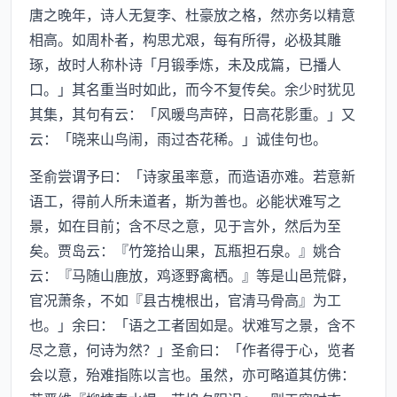
唐之晚年，诗人无复李、杜豪放之格，然亦务以精意
相高。如周朴者，构思尤艰，每有所得，必极其雕
琢，故时人称朴诗「月锻季炼，未及成篇，已播人
口。」其名重当时如此，而今不复传矣。余少时犹见
其集，其句有云：「风暖鸟声碎，日高花影重。」又
云：「晓来山鸟闹，雨过杏花稀。」诚佳句也。
圣俞尝谓予曰：「诗家虽率意，而造语亦难。若意新
语工，得前人所未道者，斯为善也。必能状难写之
景，如在目前；含不尽之意，见于言外，然后为至
矣。贾岛云：『竹笼拾山果，瓦瓶担石泉。』姚合
云：『马随山鹿放，鸡逐野禽栖。』等是山邑荒僻，
官况萧条，不如『县古槐根出，官清马骨高』为工
也。」余曰：「语之工者固如是。状难写之景，含不
尽之意，何诗为然？」圣俞曰：「作者得于心，览者
会以意，殆难指陈以言也。虽然，亦可略道其仿佛：