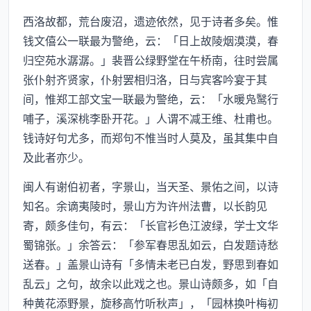
西洛故都，荒台废沼，遗迹依然，见于诗者多矣。惟
钱文僖公一联最为警绝，云：「日上故陵烟漠漠，春
归空苑水潺潺。」裴晋公绿野堂在午桥南，往时尝属
张仆射齐贤家，仆射罢相归洛，日与宾客吟宴于其
间，惟郑工部文宝一联最为警绝，云：「水暖凫鹥行
哺子，溪深桃李卧开花。」人谓不减王维、杜甫也。
钱诗好句尤多，而郑句不惟当时人莫及，虽其集中自
及此者亦少。
闽人有谢伯初者，字景山，当天圣、景佑之间，以诗
知名。余谪夷陵时，景山方为许州法曹，以长韵见
寄，颇多佳句，有云：「长官衫色江波绿，学士文华
蜀锦张。」余答云：「参军春思乱如云，白发题诗愁
送春。」盖景山诗有「多情未老已白发，野思到春如
乱云」之句，故余以此戏之也。景山诗颇多，如「自
种黄花添野景，旋移高竹听秋声」，「园林换叶梅初