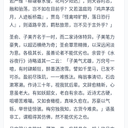
若严维『柳塘春水慢，花坞夕阳迟』，则天容时态，
融和骀荡，岂不如在目前乎？又若温庭筠『鸡声茅店
月，人迹板桥霜』，贾岛『怪禽啼旷野，落日恐行
人』，则道路辛苦，羁愁旅思，岂不见于言外乎？」
圣俞、子美齐名于一时，而二家诗体特异。子美笔力
豪隽，以超迈横绝为奇；圣俞覃思精微，以深远闲淡
为意。各极其长，虽善论者不能优劣也。余尝于《水
谷夜行》诗略道其一二云：「子美气尤雄，万窍号一
噫，有时肆颠狂，醉墨洒滂霈。譬如千里马，已发不
可杀。盈前尽珠玑，一一难拣汰。梅翁事清切，石齿
漱寒濑。作诗三十年，视我犹后辈。文辞愈精新，心
意虽老大。有如妖韶女，老自有余态。近诗尤古硬，
咀嚼苦难嘬。又如食橄榄，真味久愈在。苏豪以气
轹，举世徒惊骇。梅穷独我知，古货今难卖。」语虽
非工，谓粗得其仿佛，然不能优劣之也。