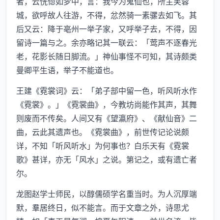
者，云恍惚如梦中，言：我今为鬼仙也，所主芙蓉
城，欲呼故人往游，不得，忿然骑一素骡去如飞。其
后又云：降于亳州一举子家，又呼举子去，不得，因
留诗一篇与之。余亦略记其一联云：「莺声不逐春光
老，花影长随日脚流。」神仙事怪不可知，其诗颇类
曼卿平生语，举子不能道也。
王建《霓裳词》云：「弟子部中留一色，听风听水作
《霓裳》。」《霓裳曲》，今教坊尚能作其声，其舞
则废而不传矣。人间又有《望瀛府》、《献仙音》二
曲，云此其遗声也。《霓裳曲》，前世传记论说颇
详，不知「听风听水」为何事也？白乐天有《霓裳
歌》甚详，亦无「风水」之说。第记之，或有遗亡者
尔。
龙图赵学士师民，以醇儒硕学名重当时。为人沉厚端
默，羣居终日，似不能言。而于文章之外，诗思尤