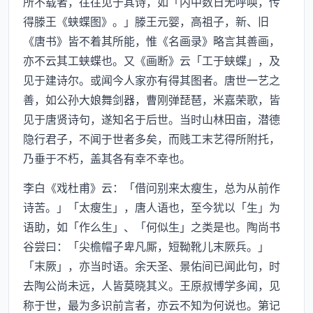
所不载者，往往见于其诗，如「内中数日无呼唤，传
得滕王《蛱蝶图》。」滕王元婴，高祖子，新、旧
《唐书》皆不着其所能，惟《名画录》略言其善画，
亦不云其工蛱蝶也。又《画断》云「工于蛱蝶」，及
见于建诗尔。或闻今人家亦有得其图者。唐世一艺之
善，如公孙大娘舞剑器，曹刚弹琵琶，米嘉荣歌，皆
见于唐贤诗句，遂知名于后世。当时山林田亩，潜德
隐行君子，不闻于世者多矣，而贱工末艺得所附托，
乃垂于不朽，盖其各有幸不幸也。
李白《戏杜甫》云：「借问别来太瘦生，总为从前作
诗苦。」「太瘦生」，唐人语也，至今犹以「生」为
语助，如「作么生」、「何似生」之类是也。陶尚书
谷尝曰：「尖檐帽子卑凡厮，短靿靴儿末厥兵。」
「末厥」，亦当时语。余天圣、景佑间已闻此句，时
去陶公尚未远，人皆莫晓其义。王原叔博学多闻，见
称于世，最为多识前言者，亦云不知为何说也。第记