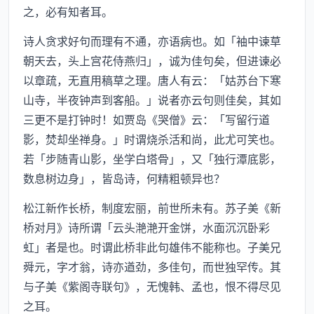
之，必有知者耳。
诗人贪求好句而理有不通，亦语病也。如「袖中谏草
朝天去，头上宫花侍燕归」，诚为佳句矣，但进谏必
以章疏，无直用稿草之理。唐人有云：「姑苏台下寒
山寺，半夜钟声到客船。」说者亦云句则佳矣，其如
三更不是打钟时！如贾岛《哭僧》云：「写留行道
影，焚却坐禅身。」时谓烧杀活和尚，此尤可笑也。
若「步随青山影，坐学白塔骨」，又「独行潭底影，
数息树边身」，皆岛诗，何精粗顿异也？
松江新作长桥，制度宏丽，前世所未有。苏子美《新
桥对月》诗所谓「云头滟滟开金饼，水面沉沉卧彩
虹」者是也。时谓此桥非此句雄伟不能称也。子美兄
舜元，字才翁，诗亦遒劲，多佳句，而世独罕传。其
与子美《紫阁寺联句》，无愧韩、孟也，恨不得尽见
之耳。